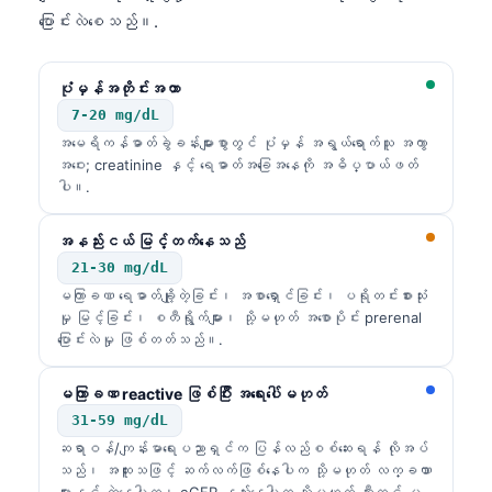
ပြောင်းလဲစေသည်။.
ပုံမှန်အတိုင်းအတာ
7-20 mg/dL
အမေရိကန်ဓာတ်ခွဲခန်းများစွာတွင် ပုံမှန် အရွယ်ရောက်သူ အကွာ
အဝေး; creatinine နှင့် ရေဓာတ်အခြေအနေကို အဓိပ္ပာယ်ဖတ်
ပါ။.
အနည်းငယ် မြင့်တက်နေသည်
21-30 mg/dL
မကြာခဏ ရေဓာတ်ချို့တဲ့ခြင်း၊ အစာရှောင်ခြင်း၊ ပရိုတင်းစားသုံး
မှု မြင့်ခြင်း၊ စတီရွိုက်များ၊ သို့မဟုတ် အစောပိုင်း prerenal
ပြောင်းလဲမှု ဖြစ်တတ်သည်။.
မကြာခဏ reactive ဖြစ်ပြီး အရေးပေါ်မဟုတ်
31-59 mg/dL
ဆရာဝန်/ကျန်းမာရေးပညာရှင်က ပြန်လည်စစ်ဆေးရန် လိုအပ်
သည်၊ အထူးသဖြင့် ဆက်လက်ဖြစ်နေပါက သို့မဟုတ် လက္ခဏာ
များနှင့် တွဲနေပါက၊ eGFR နည်းနေပါက သို့မဟုတ် ဆီးတွင် မ