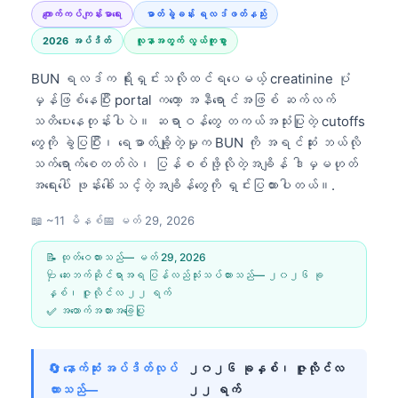
ကျောက်ကပ်ကျန်းမာရေး
ဓာတ်ခွဲခန်း ရလဒ်ဖတ်နည်း
2026 အပ်ဒိတ်
လူနာအတွက် လွယ်ကူစွာ
BUN ရလဒ်က ရိုးရှင်းသလိုထင်ရပေမယ့် creatinine ပုံ
မှန်ဖြစ်နေပြီး portal ကတော့ အနီရောင်အဖြစ် ဆက်လက်
သတိပေးနေတုန်းပါပဲ။ ဆရာဝန်တွေ တကယ်အသုံးပြုတဲ့ cutoffs
တွေကို ခွဲပြပြီး၊ ရေဓာတ်ချို့တဲ့မှုက BUN ကို အရင်ဆုံး ဘယ်လို
သက်ရောက်စေတတ်လဲ၊ ပြန်စစ်ဖို့လိုတဲ့အချိန် ဒါမှမဟုတ်
အရေးပေါ် ဖုန်းခေါ်သင့်တဲ့အချိန်တွေကို ရှင်းပြထားပါတယ်။.
📖 ~11 မိနစ်
📅
မတ် 29, 2026
📝 ထုတ်ဝေထားသည်—
မတ် 29, 2026
🩺 ဆေးဘက်ဆိုင်ရာအရ ပြန်လည်သုံးသပ်ထားသည်—
၂၀၂၆ ခု
နှစ်၊ ဇူလိုင်လ ၂၂ ရက်
✅ အထောက်အထားအခြေပြု
🔄 နောက်ဆုံး အပ်ဒိတ်လုပ်
၂၀၂၆ ခုနှစ်၊ ဇူလိုင်လ
ထားသည်—
၂၂ ရက်