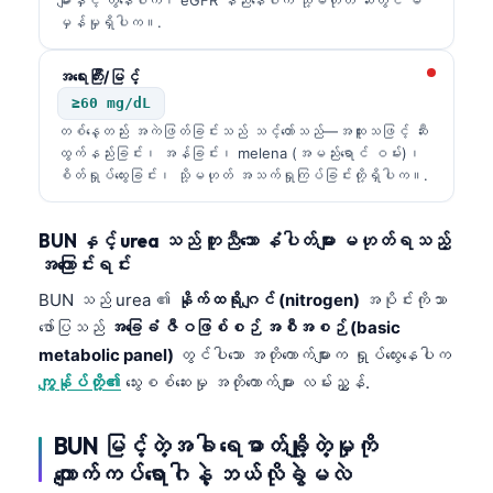
မှန်မှုရှိပါက။.
အရေးကြီး/မြင့်
≥60 mg/dL
တစ်နေ့တည်း အကဲဖြတ်ခြင်းသည် သင့်တော်သည်—အထူးသဖြင့် ဆီး
ထွက်နည်းခြင်း၊ အန်ခြင်း၊ melena (အမည်းရောင် ဝမ်း)၊
စိတ်ရှုပ်ထွေးခြင်း၊ သို့မဟုတ် အသက်ရှုကြပ်ခြင်းတို့ရှိပါက။.
BUN နှင့် urea သည် တူညီသော နံပါတ်များ မဟုတ်ရသည့်
အကြောင်းရင်း
BUN သည် urea ၏
နိုက်ထရိုဂျင် (nitrogen)
အပိုင်းကိုသာ
ဖော်ပြသည်
အခြေခံ ဇီဝဖြစ်စဉ် အစီအစဉ် (basic
metabolic panel)
တွင်ပါသော အတိုကောက်များက ရှုပ်ထွေးနေပါက
ကျွန်ုပ်တို့၏
သွေးစစ်ဆေးမှု အတိုကောက်များ လမ်းညွှန်.
BUN မြင့်တဲ့အခါ ရေဓာတ်ချို့တဲ့မှုကို
ကျောက်ကပ်ရောဂါနဲ့ ဘယ်လိုခွဲမလဲ