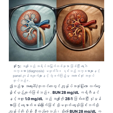
Gàidhlig
Euskara
Македонски јазик
Latviešu valoda
Galego
অসমীয়া
සිංහල
سنڌي
ပုံ ၅:
အချိုးသည် အရိပ်အမြွက်တစ်ခုသာ ဖြစ်ပြီး ရောဂါ
پښتو
လက္ခဏာ (diagnosis) မဟုတ်ပါ။ ၎င်းသည် လက္ခဏာများနှင့်
panel ကျန်အချက်များနှင့် တွဲဖက်ကြည့်မှ အကောင်းဆုံး အလုပ်
လုပ်သည်။.
Slovenčina
ဤသည်မှာ အရေးပေါ်/ကုတင်ဘေးတွင် ကျွန်ုပ်အသုံးပြုသော လက်တွေ့
Hrvatski
နှိုင်းယှဉ်ချက်ဖြစ်သည်။.
BUN 28 mg/dL
ကရိတီနင်
နှင့်အတူ
1.0 mg/dL
သည် အချိုးကို
28:1
ဖြစ်စေပြီး ပုံမှန်
Suomi
အားဖြင့် ရေဓာတ်ခန်းခြောက်ခြင်း သို့မဟုတ် သွေးယိုခြင်းဘက်သို့
Қазақ тілі
ကျွန်ုပ်ကို ပိုမို ဦးတည်စေသည်၊ သို့သော်
BUN 28 mg/dL
က