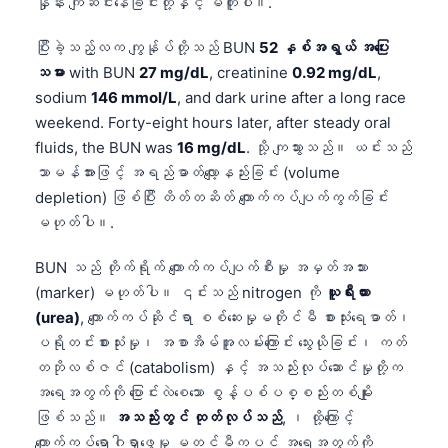
နှုန်း ကျဆင်းနေခြင်းတို့နှင့် မတူပါ။.
ပြီးခဲ့သည့်လက ကျွန်ုပ်တို့သည် BUN
52 နှစ်အရွယ် အပြေး
သမား
with BUN
27 mg/dL
, creatinine
0.92 mg/dL
,
sodium
146 mmol/L
, and dark urine after a long race
weekend. Forty-eight hours later, after steady oral
fluids, the BUN was
16 mg/dL
. သို့ ကျသွားသည်။ ယင်းသည်
သာမန်အားဖြင့် အရည်ဓာတ်လျော့နည်းခြင်း (volume
depletion) ဖြစ်ပြီး တိတ်တဆိတ် ကျောက်ကပ်ပျက်ကွက်ခြင်း
မဟုတ်ပါ။.
BUN သည် တိုက်ရိုက် ကျောက်ကပ်ပျက်စီးမှု အမှတ်အသား
(marker) မဟုတ်ပါ။ ၎င်းသည် nitrogen ကို
ယူရီးယား
(urea)
, ကျောက်ကပ်ဆိုင်ရာ စစ်ဆေးမှုမတိုင်မီ စားသုံးရေဓာတ်၊
ပရိုတင်းစားသုံးမှု၊ အစာအိမ်အူလမ်းကြောင်း သွေးယိုခြင်း၊ ကတ်
တဘိုလစ်ဇင် (catabolism) နှင့် အသည်းလုပ်ဆောင်မှုတို့က
အရေအတွက်ကို ပြောင်းလဲစေသော စွန့်ပစ်ပစ္စည်းတစ်မျိုး
ဖြစ်သည်။
အသည်းတွင် ထုတ်လုပ်သည်
, ၊ ထို့ကြောင့်
ကျောက်ကပ်ရောဂါရှာဖွေမှု မတင်မီကပင် အရေအတွက်ကို