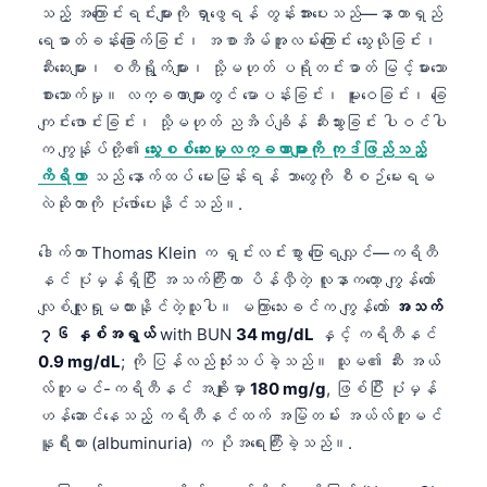
သည့် အကြောင်းရင်းများကို ရှာဖွေရန် တွန်းအားပေးသည်—နာတာရှည်
ရေဓာတ်ခန်းခြောက်ခြင်း၊ အစာအိမ်အူလမ်းကြောင်း သွေးယိုခြင်း၊
ဆီးဆေးများ၊ စတီရွိုက်များ၊ သို့မဟုတ် ပရိုတင်းဓာတ် မြင့်မားသော
စားသောက်မှု။ လက္ခဏာများတွင် မောပန်းခြင်း၊ မူးဝေခြင်း၊ ခြေ
ကျင်းဖောင်းခြင်း၊ သို့မဟုတ် ညအိပ်ချိန် ဆီးသွားခြင်း ပါဝင်ပါ
က ကျွန်ုပ်တို့၏
သွေးစစ်ဆေးမှုလက္ခဏာများကို ကုဒ်ဖြည်သည့်
ကိရိယာ
သည် နောက်ထပ် မေးမြန်းရန် ဘာတွေကို စီစဉ်မေးရမ
လဲဆိုတာကို ပုံဖော်ပေးနိုင်သည်။.
ဒေါက်တာ Thomas Klein က ရှင်းလင်းစွာ ပြောရလျှင်—ကရိတီ
နင် ပုံမှန်ရှိပြီး အသက်ကြီးကာ ပိန်လှီတဲ့ လူနာကတော့ ကျွန်တော်
လျစ်လျူရှုမထားနိုင်တဲ့သူပါ။ မကြာသေးခင်က ကျွန်တော်
အသက်
၇၆ နှစ်အရွယ်
with BUN
34 mg/dL
နှင့် ကရိတီနင်
0.9 mg/dL
; ကို ပြန်လည်သုံးသပ်ခဲ့သည်။ သူမ၏ ဆီး အယ်
လ်ဘူမင်-ကရိတီနင် အချိုးမှာ
180 mg/g
, ဖြစ်ပြီး ပုံမှန်
ဟန်ဆောင်နေသည့် ကရိတီနင်ထက် အမြဲတမ်း အယ်လ်ဘူမင်
နူရီးယား (albuminuria) က ပိုအရေးကြီးခဲ့သည်။.