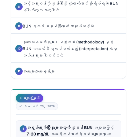
သင့်ဆရာဝန်ကို ဖုန်းခေါ်ဖို့ လုံလောက်အောင် စိုးရိမ်ရတဲ့ BUN
နံပါတ်တွေက ဘာတွေပါလဲ
BUN ရလဒ် မမှန်ပြီးနောက် ဘာလုပ်သင့်လဲ
သုတေသနမှတ်စုများ၊ နည်းလမ်း (methodology) နှင့်
BUN က ခေတ်မီ ရလဒ်ဖတ်နည်း (interpretation) ထဲမှာ
ဘယ်နေရာမှာ ပါဝင်သလဲ
အမေးများသောမေးခွန်းများ
⚡ အကျဉ်းချုပ်
v1.0 —
မတ် 29, 2026
အရွယ်ရောက်ပြီးသူများအတွက် ပုံမှန် BUN
အများအားဖြင့်
7-20 mg/dL
အမေရိကန်ဓာတ်ခွဲခန်းအများစုမှာ ပေ