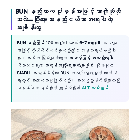
BUN နည်းတာက ပုံမှန်အားဖြင့် ဘာကိုဆိုလို
သလဲ—ပြီးတော့ အနည်းငယ်သာ အရေးပါတဲ့
အချိန်တွေ
BUN နည်းခြင်း
100 mg/dL အောက်
6-7 mg/dL
က အများ
အားဖြင့် ကိုယ်တိုင်တစ်ခုတည်းကြောင့် အန္တရာယ်မကြီးပါ
ဘူး။ အဓိက ခြွင်းချက်တွေက
အဆင့်မြင့် အသည်းရောဂါ
, ၊
သိသာထင်ရှားသော
အလွန်အကျွံ ရေဓာတ်များခြင်း
, သို့မဟုတ်
SIADH
, အလွန်နိမ့်သော BUN က ရောဂါရှာဖွေမှုကို ထောက်ခံ
ရာတွင် အထောက်အကူဖြစ်သည်။ အသည်းညွှန်းကိန်းများလည်း
မမှန်ပါက ၎င်းတို့ကို ကျွန်ုပ်တို့၏
ALT လမ်းညွှန်
.