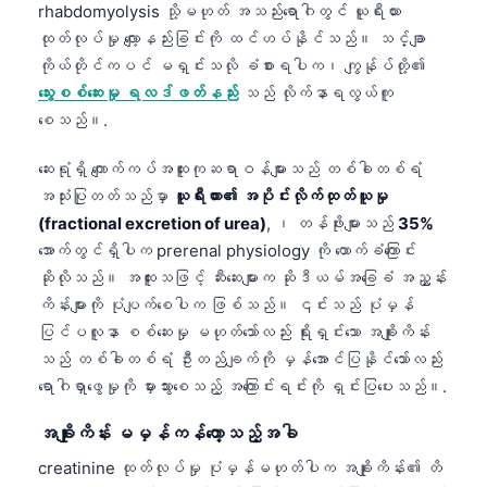
rhabdomyolysis သို့မဟုတ် အသည်းရောဂါတွင် ယူရီးယား
తెలుగు
ထုတ်လုပ်မှု လျော့နည်းခြင်းကို ထင်ဟပ်နိုင်သည်။ သင်္ချာ
ကိုယ်တိုင်ကပင် မရှင်းသလို ခံစားရပါက၊ ကျွန်ုပ်တို့၏
मराठी
သွေးစစ်ဆေးမှု ရလဒ်ဖတ်နည်း
သည် လိုက်နာရလွယ်ကူ
اردو
စေသည်။.
বাংলা
ဆေးရုံရှိ ကျောက်ကပ်အထူးကုဆရာဝန်များသည် တစ်ခါတစ်ရံ
Shqip
အသုံးပြုတတ်သည်မှာ
ယူရီးယား၏ အပိုင်းလိုက်ထုတ်ယူမှု
Magyar
(fractional excretion of urea)
, ၊ တန်ဖိုးများသည်
35%
Slovenščina
အောက်တွင်ရှိပါက prerenal physiology ကို ထောက်ခံကြောင်း
ဆိုလိုသည်။ အထူးသဖြင့် ဆီးဆေးများက ဆိုဒီယမ်အခြေခံ အညွှန်း
한국어
ကိန်းများကို ပုံပျက်စေပါက ဖြစ်သည်။ ၎င်းသည် ပုံမှန်
Polski
ပြင်ပလူနာ စစ်ဆေးမှု မဟုတ်သော်လည်း ရိုးရှင်းသော အချိုးကိန်း
Lietuvių kalba
သည် တစ်ခါတစ်ရံ ဦးတည်ချက်ကို မှန်အောင်ပြနိုင်သော်လည်း
ရောဂါရှာဖွေမှုကို မှားသွားစေသည့် အကြောင်းရင်းကို ရှင်းပြပေးသည်။.
Русский
ქართული
အချိုးကိန်း မမှန်ကန်တော့သည့်အခါ
Čeština
creatinine ထုတ်လုပ်မှု ပုံမှန်မဟုတ်ပါက အချိုးကိန်း၏ တိ