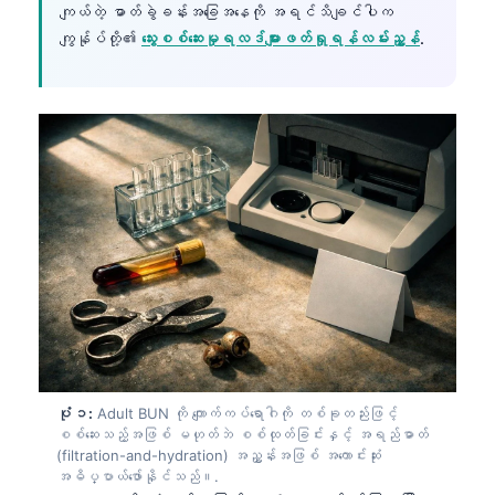
ကျယ်တဲ့ ဓာတ်ခွဲခန်းအခြေအနေကို အရင်သိချင်ပါက
ကျွန်ုပ်တို့၏
သွေးစစ်ဆေးမှုရလဒ်များဖတ်ရှုရန်လမ်းညွှန်
.
ပုံ ၁:
Adult BUN ကို ကျောက်ကပ်ရောဂါကို တစ်ခုတည်းဖြင့်
စစ်ဆေးသည့်အဖြစ် မဟုတ်ဘဲ စစ်ထုတ်ခြင်းနှင့် အရည်ဓာတ်
(filtration-and-hydration) အညွှန်းအဖြစ် အကောင်းဆုံး
အဓိပ္ပာယ်ဖော်နိုင်သည်။.