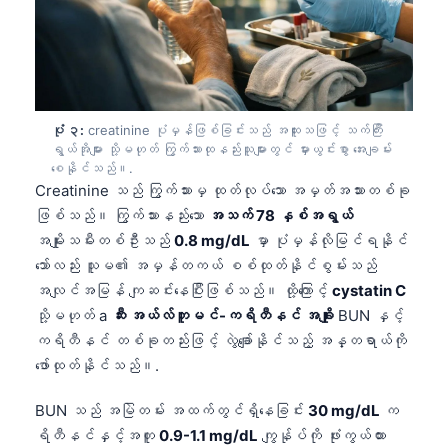
ပုံ ၃:
creatinine ပုံမှန်ဖြစ်ခြင်းသည် အထူးသဖြင့် သက်ကြီး
ရွယ်အိုများ သို့မဟုတ် ကြွက်သားထုနည်းသူများတွင် မှားယွင်းစွာ အေးချမ်း
စေနိုင်သည်။.
Creatinine သည် ကြွက်သားမှ ထုတ်လုပ်သော အမှတ်အသားတစ်ခု
ဖြစ်သည်။ ကြွက်သားနည်းသော
အသက် 78 နှစ်အရွယ်
အမျိုးသမီးတစ်ဦးသည်
0.8 mg/dL
မှာ ပုံမှန်လိုမြင်ရနိုင်
သော်လည်း သူမ၏ အမှန်တကယ် စစ်ထုတ်နိုင်စွမ်းသည်
အလျင်အမြန် ကျဆင်းနေပြီးဖြစ်သည်။ ထို့ကြောင့်
cystatin C
သို့မဟုတ် a
ဆီး အယ်လ်ဘူမင်-ကရိတီနင် အချိုး
BUN နှင့်
ကရိတီနင် တစ်ခုတည်းဖြင့် လွဲချော်နိုင်သည့် အန္တရာယ်ကို
ဖော်ထုတ်နိုင်သည်။.
BUN သည် အမြဲတမ်း အထက်တွင်ရှိနေခြင်း
30 mg/dL
က
ရိတီနင်နှင့်အတူ
0.9-1.1 mg/dL
ကျွန်ုပ်ကို ဖုံးကွယ်ထား