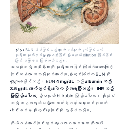
ပုံ ၄:
BUN နိမ့်ခြင်းသည် ကျောက်ကပ်ပျက်ကွက်ခြင်းထက်
ယူရီးယား ထုတ်လုပ်မှု လျော့နည်းခြင်း သို့မဟုတ် dilution ဖြစ်ခြင်း
ကြောင့် မကြာခဏ ဖြစ်တတ်သည်။.
အသည်းသည် အမိုးနီးယားကို ယူရီးယားအဖြစ် ပြောင်းလဲပေးသောကြောင့်
ပြင်းထန်သော အသည်းလုပ်ဆောင်မှု ချို့ယွင်းခြင်းက BUN ကို
လျော့ကျစေနိုင်သည်။ BUN
4 mg/dL
သည်
albumin သည်
3.5 g/dL အောက်တွင်ရှိနေပါက ပိုအရေးကြီးသည်။
,
INR သည်
ကြာမြင့်နေပါက
, သို့မဟုတ် bilirubin မြင့်နေပါက၊ ထိုပုံစံ
သည် အန္တရာယ်မရှိသော ဓာတ်ခွဲခန်းအမှားတစ်ခုထက်
ပေါင်းစပ်မှု ချို့ယွင်းနေခြင်းကို ညွှန်ပြသည်။.
ကိုယ်ဝန်ဆောင်ခြင်းတွင် သွေးပလာစမာပမာဏ တိုးလာပြီး