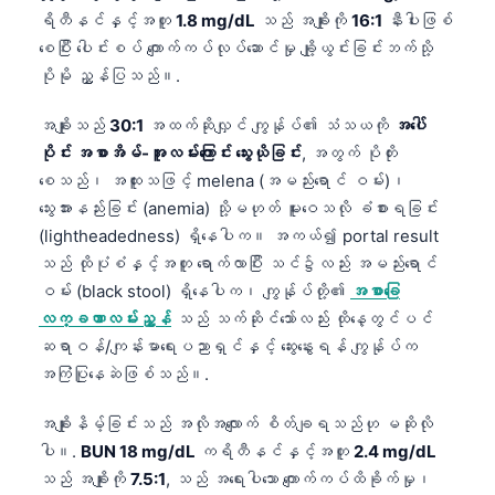
Català
ရိတီနင်နှင့်အတူ
1.8 mg/dL
သည် အချိုးကို
16:1
နီးပါးဖြစ်
စေပြီး ပေါင်းစပ် ကျောက်ကပ်လုပ်ဆောင်မှု ချို့ယွင်းခြင်းဘက်သို့
O‘zbekcha
ပိုမို ညွှန်ပြသည်။.
Українська
အချိုးသည်
30:1
အထက်ဆိုလျှင် ကျွန်ုပ်၏ သံသယကို
အပေါ်
አማርኛ
ပိုင်း အစာအိမ်-အူလမ်းကြောင်း သွေးယိုခြင်း
, အတွက် ပိုတိုး
Kiswahili
စေသည်၊ အထူးသဖြင့် melena (အမည်းရောင် ဝမ်း)၊
ភាសាខ្មែរ
သွေးအားနည်းခြင်း (anemia) သို့မဟုတ် မူးဝေသလို ခံစားရခြင်း
(lightheadedness) ရှိနေပါက။ အကယ်၍ portal result
ไทย
သည် ထိုပုံစံနှင့်အတူ ရောက်လာပြီး သင်၌လည်း အမည်းရောင်
Tagalog
ဝမ်း (black stool) ရှိနေပါက၊ ကျွန်ုပ်တို့၏
အစာခြေ
Tiếng Việt
လက္ခဏာလမ်းညွှန်
သည် သက်ဆိုင်သော်လည်း ထိုနေ့တွင်ပင်
Bahasa Melayu
ဆရာဝန်/ကျန်းမာရေးပညာရှင်နှင့် ဆွေးနွေးရန် ကျွန်ုပ်က
အကြံပြုနေဆဲဖြစ်သည်။.
മലയാളം
ಕನ್ನಡ
အချိုးနိမ့်ခြင်းသည် အလိုအလျောက် စိတ်ချရသည်ဟု မဆိုလို
ပါ။.
BUN 18 mg/dL
ကရိတီနင်နှင့်အတူ
2.4 mg/dL
ગુજરાતી
သည် အချိုးကို
7.5:1
, သည် အရေးပါသော ကျောက်ကပ်ထိခိုက်မှု၊
தமிழ்