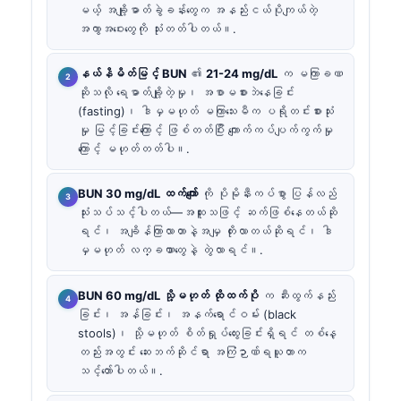
မယ့် အချို့ဓာတ်ခွဲခန်းတွေက အနည်းငယ်ပိုကျယ်တဲ့
အကွာအဝေးတွေကို သုံးတတ်ပါတယ်။.
နယ်နိမိတ်မြင့် BUN
၏
21-24 mg/dL
က မကြာခဏ
ဆိုသလို ရေဓာတ်ချို့တဲ့မှု၊ အစာမစားဘဲနေခြင်း
(fasting)၊ ဒါမှမဟုတ် မကြာသေးမီက ပရိုတင်းစားသုံး
မှု မြင့်ခြင်းကြောင့် ဖြစ်တတ်ပြီး ကျောက်ကပ်ပျက်ကွက်မှု
ကြောင့် မဟုတ်တတ်ပါ။.
BUN 30 mg/dL ထက်ကျော်
ကို ပိုမိုနီးကပ်စွာ ပြန်လည်
သုံးသပ်သင့်ပါတယ်—အထူးသဖြင့် ဆက်ဖြစ်နေတယ်ဆို
ရင်၊ အချိန်ကြာလာတာနဲ့အမျှ တိုးလာတယ်ဆိုရင်၊ ဒါ
မှမဟုတ် လက္ခဏာတွေနဲ့ တွဲလာရင်။.
BUN 60 mg/dL သို့မဟုတ် ထိုထက်ပို
က ဆီးထွက်နည်း
ခြင်း၊ အန်ခြင်း၊ အနက်ရောင်ဝမ်း (black
stools)၊ သို့မဟုတ် စိတ်ရှုပ်ထွေးခြင်းရှိရင် တစ်နေ့
တည်းအတွင်း ဆေးဘက်ဆိုင်ရာ အကြံဉာဏ်ရယူတာက
သင့်တော်ပါတယ်။.