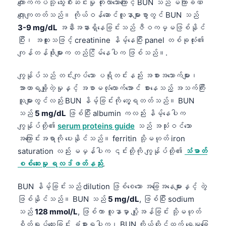
ကျောက်ကပ်သို့ သွေးစီးဆင်းမှု တိုးလာသောကြောင့် BUN သည် မကြာခဏ
လျော့ကျတတ်သည်။ ကိုယ်ဝန်ဆောင်လူနာများစွာတွင် BUN သည်
3-9 mg/dL
အနီးအနားရှိနေခြင်းသည် ဇီဝကမ္မဖြစ်နိုင်
ပြီး၊ အထူးသဖြင့် creatinine နိမ့်နေပြီး panel တစ်ခုလုံး၏
ကျန်တန်ဖိုးများက တည်ငြိမ်နေပါက ဖြစ်သည်။.
ကျွန်ုပ်သည် တင်းကျပ်သော ပရိုတင်းနည်း အစားအသောက်များ၊
အာဟာရချို့တဲ့မှုနှင့် အစာမလုံလောက်အောင် စားနေသည့် အသက်ကြီး
သူများတွင်လည်း BUN နိမ့်ခြင်းကို တွေ့ရတတ်သည်။ BUN
သည်
5 mg/dL
ဖြစ်ပြီး albumin ကလည်း နိမ့်နေပါက
ကျွန်ုပ်တို့၏
serum proteins guide
သည် အသုံးဝင်သော
အကြောင်းအရာကို ပေးနိုင်သည်။ ferritin သို့မဟုတ် iron
saturation လည်း မမှန်ပါက ၎င်းတို့ကို ကျွန်ုပ်တို့၏
သံဓာတ်
စစ်ဆေးမှု ရလဒ်ဖတ်နည်း
.
BUN နိမ့်ခြင်းသည် dilution ဖြစ်စေသော အခြေအနေများနှင့် တွဲ
ဖြစ်နိုင်သည်။ BUN သည်
5 mg/dL
, ဖြစ်ပြီး sodium
Norsk bokmål
သည်
128 mmol/L
, ဖြစ်ကာ လူနာမှာ ပျို့အန်ခြင်း သို့မဟုတ်
Ślōnskŏ gŏdka
စိတ်ရှုပ်ထွေးခြင်း ခံစားရပါက၊ BUN ကိုယ်တိုင်ထက် ရေမျှခြေ