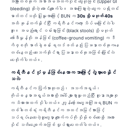
အခြားတစ်ခုက အစာအိမ်အထက်ပိုင်း သွေးယိုခြင်း (Upper GI
bleeding) ဆိုတဲ့ ထောင်ချောက်ပါ။ အစာကြေသွားတဲ့ သွေးက ပရိုတင်း
ဓာတ်တင်သလို ပြုမူတာကြောင့် BUN က
30s သို့မဟုတ် 40s
အထိ ခုန်တက်နိုင်ပြီး ကရိတီနင်ကတော့ သိပ်မပြောင်းလဲပါ
ဘူး။ အမည်းရောင် ဝမ်းသွားခြင်း (black stools) သို့မဟုတ်
ကော်ဖီမှုန့်လို အန်ခြင်း (coffee-ground vomiting) က ဒီ
ကိစ္စကို ဓာတ်ခွဲခန်း ရလဒ်ဖတ်နည်း ပြဿနာတစ်ခုကနေ
တစ်နေ့တည်း ဆေးဘက်ဆိုင်ရာ ပြဿနာတစ်ခုအဖြစ် ပြောင်းလဲ
ပေးလိုက်ပါတယ်။.
ကရိတီနင် ပုံမှန်ဖြစ်နေတာက ဘာကြောင့် လွဲမှားစေနိုင်
သလဲ
ကရိတီနင်က ကြွက်သားထုထည်၊ အသက်အရွယ်၊
ကိုယ်ခန္ဓာအရွယ်အစားတို့အပေါ် များစွာမူတည်ပြီး လူနာအများစု
က သိထားတာထက် ပိုပါတယ်။ ကျွန်တော့်အတွေ့အကြုံအရ BUN က
တစ်ခါတစ်ရံ ကရိတီနင်က အထင်အမြင်အားဖြင့်
သပ်ရပ်နေသေးတဲ့သူတွေမှာ ကျောက်ကပ်ကို ပိုမိုစစ်ဆေးဖို့ အစော
ပိုင်း သတိပေးချက်အဖြစ် လှုပ်ရှားပေးတတ်ပါတယ်။.