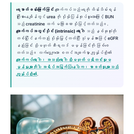
ရေဓာတ်ခန်းခြောက်ခြင်း
ကျောက်ကပ်သည် ရေကို ထိန်းသိမ်းရန်
ကြိုးစားနေချိန်တွင် urea ကို ပိုမိုပြန်စုပ်ယူသောကြောင့် BUN
သည် creatinine ထက် မကြာခဏ ပိုမြင့်တတ်သည်။.
ကျောက်ကပ်အတွင်းပိုင်း (intrinsic) ရောဂါ
သည် နှစ်ခုလုံးကို
တစ်ပြိုင်နက်တည်း ပိုမိုမြှင့်တတ်ပြီး ပုံမှန်အားဖြင့် eGFR
နည်းခြင်း သို့မဟုတ် ဆီးရလဒ် မမှန်ခြင်းကို ဖြစ်စေ
တတ်သည်။ လက်တွေ့ကျသော စတင်အချက်မှာ ကျွန်ုပ်တို့၏
ကျောက်ကပ်ရောဂါ၊ အသည်းရောဂါ သို့မဟုတ် ပရိုတင်းမူမ
မှန်မှုများကိုပါ အရိပ်အမြွက်ပြနေပါက၊ စာဖတ်သူများသည်
ကျွန်ုပ်တို့၏
.