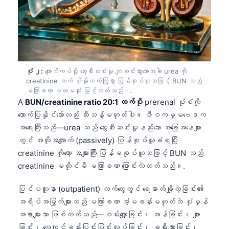
ပုံ ၂:
ကျောက်ကပ်သို့ သွေးစီးဆင်းမှု ကျဆင်းသွားသောအခါ urea ကို
creatinine ထက် ပိုမိုတက်ကြွစွာ ပြန်စုပ်ယူသဖြင့် BUN သည်
မကြာခဏ ပထမဆုံး မြင့်တတ်သည်။.
A
BUN/creatinine ratio 20:1 ထက်ပို
prerenal ပုံစံကို
ထောက်ပြနိုင်သော်လည်း သီးသန့်မဟုတ်ပါ။ ဇီဝကမ္မဗေဒက
အရေးကြီးသည်—urea သည် သွေးစီးဆင်းမှုနည်းသော အခြေအနေများ
တွင် အလိုအလျောက် (passively) ပြန်စုပ်ယူခံရပြီး
creatinine ကိုတော့ အများကြီး ပြန်မစုပ်ယူသဖြင့် BUN သည်
creatinine မတိုင်မီ မကြာခဏ ပြောင်းလဲတတ်သည်။.
ပြင်ပလူနာ (outpatient) လက်တွေ့တွင် ရေဓာတ်ချို့တဲ့ခြင်း၏
အရိပ်အမြွက်များသည် မကြာခဏ အံ့မခန်းမဟုတ်ဘဲ ပုံမှန်
အရာများသာ ဖြစ်တတ်သည်—ဝမ်းလျှောခြင်း၊ အန်ခြင်း၊ ဖျား
ခြင်း၊ လေ့ကျင့်ခန်းပြင်းပြင်းလုပ်ခြင်း၊ ခရီးသွားခြင်း၊