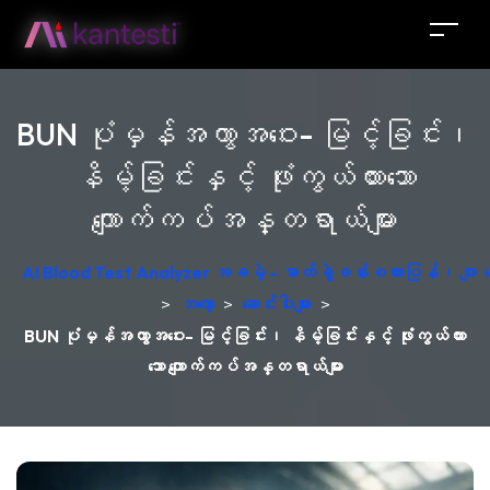
BUN ပုံမှန်အကွာအဝေး- မြင့်ခြင်း၊
နိမ့်ခြင်းနှင့် ဖုံးကွယ်ထားသော
ကျောက်ကပ်အန္တရာယ်များ
AI Blood Test Analyzer အခမဲ့ - ဓာတ်ခွဲခန်းစကားပြန်၊ ဂျ
>
ဘလော့
>
ဆောင်းပါးများ
>
BUN ပုံမှန်အကွာအဝေး- မြင့်ခြင်း၊ နိမ့်ခြင်းနှင့် ဖုံးကွယ်ထား
သော ကျောက်ကပ်အန္တရာယ်များ