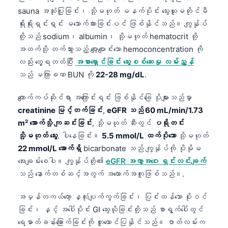
sauna အသုံးပြုခြင်း၊ သို့မဟုတ် မနက်ပိုင်း သွေးယူမတိုင်မီ
ရိုးရိုးရှင်းရှင်း မသောက်ထားခြင်းပင် ဖြစ်နိုင်သည်။ ကျွန်ုပ်
တို့သည် sodium၊ albumin၊ သို့မဟုတ် hematocrit တို့
အထက်သို့ တက်သွားသည့် ပျော့ပျောင်းသော hemoconcentration ကို
လည်း တွေ့ရတတ်ပြီး
အစာရှောင်ခြင်း သွေးစစ်ဆေးမှု လမ်းညွှန်
သည် မကြာခဏ BUN ကို
22-28 mg/dL
.
ကျောက်ကပ်ဆိုင်ရာ အကြောင်းရင်း ဖြစ်နိုင်ခြေ ပိုများသည်မှာ
creatinine မြင့်တက်ခြင်း
,
eGFR သည် 60 mL/min/1.73
m² အောက်သို့ ကျဆင်းခြင်း
, သို့မဟုတ် ဆီးတွင်
ပရိုတင်း
သို့မဟုတ် သွေး
. ပါနေခြင်း။
5.5 mmol/L ထက်ပိုသော
သို့မဟုတ်
22 mmol/L အောက်ရှိ
bicarbonate သည် ကျွန်ုပ်ကို ပိုမိုမ
အေးချမ်းစေပါ။ ကျွန်ုပ်တို့၏
eGFR အကွာအဝေး ရှင်းလင်းချက်
သည် နောက်တစ်ဆင့်အတွက် အထောက်အကူဖြစ်သည်။.
အမှန်တကယ်တော့ နှလုံးပျက်ကွက်ခြင်း၊ ပြင်းထန်သော ပိုးဝင်
ခြင်း၊ နှင့် အပေါ်ပိုင်း GI သွေးယိုခြင်းတို့သည် စာရွက်ပေါ်တွင်
ရေဓာတ်ခန်းခြောက်ခြင်းကို တူယောင်ပြနိုင်သည်။ ဇာတ်လမ်းက