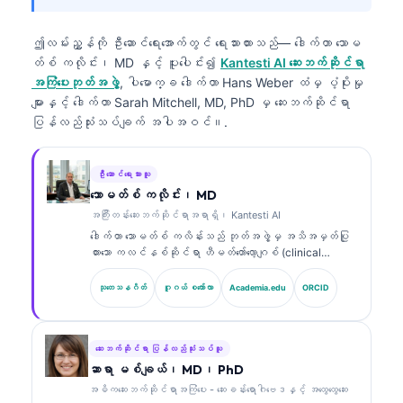
ဤလမ်းညွှန်ကို ဦးဆောင်ရေးအောက်တွင် ရေးသားထားသည်—
ဒေါက်တာ သောမ
တ်စ် ကလိုင်း၊ MD
နှင့် ပူးပေါင်း၍
Kantesti AI ဆေးဘက်ဆိုင်ရာ
အကြံပေးဘုတ်အဖွဲ့
, ပါမောက္ခ ဒေါက်တာ Hans Weber ထံမှ ပံ့ပိုးမှု
များနှင့် ဒေါက်တာ Sarah Mitchell, MD, PhD မှ ဆေးဘက်ဆိုင်ရာ
ပြန်လည်သုံးသပ်ချက် အပါအဝင်။.
ဦးဆောင်ရေးသားသူ
သောမတ်စ် ကလိုင်း၊ MD
အကြီးတန်းဆေးဘက်ဆိုင်ရာအရာရှိ၊ Kantesti AI
ဒေါက်တာ သောမတ်စ် ကလိန်းသည် ဘုတ်အဖွဲ့မှ အသိအမှတ်ပြု
ထားသော ကလင်နစ်ဆိုင်ရာ ဟီမတ်တော်လော့ဂျစ် (clinical
hematologist) နှင့် အတွင်းလူနာဆိုင်ရာ ဆရာဝန်
(internist) ဖြစ်ပြီး ဓာတ်ခွဲခန်းဆိုင်ရာ ဆေးပညာနှင့် AI
သုတေသနဂိတ်
ဂူဂယ် စကော်လာ
Academia.edu
ORCID
အကူအညီဖြင့် ကလင်နစ်ဆိုင်ရာ ခွဲခြမ်းစိတ်ဖြာမှုတွင်
အတွေ့အကြုံ ၁၅ နှစ်ကျော်ရှိသည်။ Kantesti AI တွင် အကြီး
တန်း ဆေးဘက်ဆိုင်ရာ အရာရှိ (Chief Medical Officer)
အဖြစ် သူသည် ပိုင်ဆိုင်မှုဆိုင်ရာ အာရုံကြောကွန်ရက်
ဆေးဘက်ဆိုင်ရာ ပြန်လည်သုံးသပ်သူ
(proprietary neural network) ၏ ဆေးဘက်ဆိုင်ရာ တိကျမှုကို
ဆာရာ မစ်ချယ်၊ MD၊ PhD
စောင့်ကြည့်ကြီးကြပ်ပေးသည်။ ဒေါက်တာ ကလိန်းသည် ဇီဝ
အဓိကဆေးဘက်ဆိုင်ရာအကြံပေး - ဆေးခန်းရောဂါဗေဒနှင့် အထွေထွေဆေး
အမှတ်အသား (biomarker) အဓိပ္ပာယ်ဖော်ခြင်းနှင့်