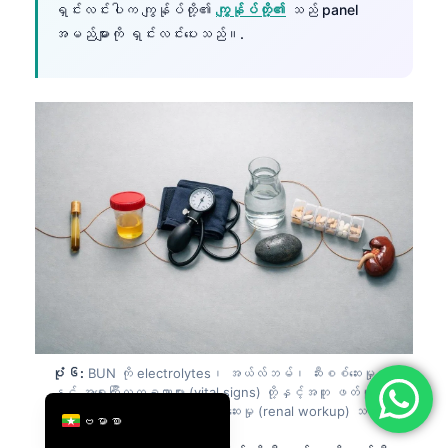
ရှင်းလင်းပါက ကျွန်ုပ်တို့၏
ကျွန်ုပ်တို့၏
သည် panel
简体中文
အမည်များကို ရှင်းလင်းပေးသည်။.
Română
Türkçe
Ελληνικά
Português
Español
Italiano
עִבְרִית
Français
العربية
Deutsch
ပုံ ၆:
BUN ကို electrolytes၊ အယ်လ်ဘမ်၊ ဆီးစစ်ဆေးမှု
English
နှင့် အရေးကြီးလက္ခဏာများ (vital signs) တို့နှင့်အတူ ဖတ်ရှု
သည့်အခါ ကျောက်ကပ်ဆိုင်ရာ စစ်ဆေးမှု (renal workup) သည်
ဗမာစာ
ပိုမိုအဓိပ္ပာယ်ရှိလာသည်။.