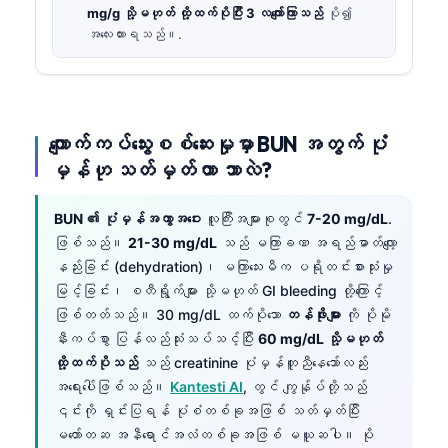
mg/g သို့မဟုတ် ထို့ထက်ပိုပြီး 3 လကျော်ကြာသည်
ပို၍
အလေးထားရသည်။.
ကျောက်ကပ်သွေးစစ်ဆေးမှုမှာ BUN အတွက် ပုံ
မှန်ဟု သတ်မှတ်တာ ဘာလဲ?
BUN ၏ ပုံမှန်အကွာအဝေး
လူကြီးအများစုတွင်
7-20 mg/dL
.
ဖြစ်သည်။
21-30 mg/dL
သည် မကြာခဏ အရည်ဓာတ်လျော့
နည်းခြင်း (dehydration)၊ မကြာသေးမီက ပရိုတင်းစားသုံးမှု
မြင့်ခြင်း၊ စတီရွိုက်များ သို့မဟုတ် GI bleeding တို့ကြောင့်
ဖြစ်တတ်သည်။ 30 mg/dL ထက်ပိုသော
တန်ဖိုးများ
ကို ပိုမို
နီးကပ်စွာ ပြန်လည်သုံးသပ်သင့်ပြီး
60 mg/dL သို့မဟုတ်
ထို့ထက်ပိုသည်
သည် creatinine ပုံမှန်တူညီနေသော်လည်း
အရေးပေါ်ဖြစ်သည်။
Kantesti AI
, တွင် ကျွန်ုပ်တို့သည်
၎င်းကို ရှင်းပြရန် ပုံစံတစ်ခုအဖြစ် သတ်မှတ်ပြီး
မတော်တဆ အနီရောင်အလံတစ်ခုအဖြစ် မယူဆပါ။ ပို