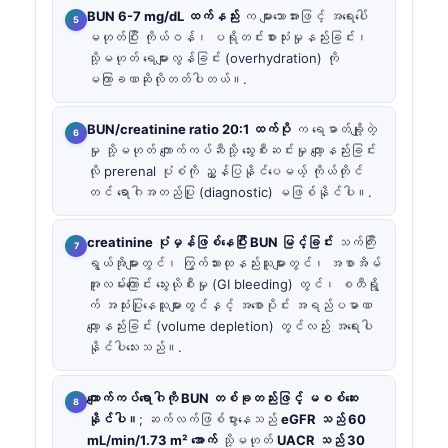
BUN 6-7 mg/dL ထက်နည်း
က များသောအားဖြင့် အရေးပေါ်
မဟုတ်ပြီး ကိုယ်ဝန်၊ ပရိုတင်းစားသုံးမှုနည်းခြင်း၊
သို့မဟုတ် ရေများလွန်ခြင်း (overhydration) ကို
မကြာခဏဆိုလိုတတ်ပါတယ်။.
BUN/creatinine ratio 20:1 ထက်ပို
က ရေဓာတ်ချို့တဲ့
မှု သို့မဟုတ် ကျောက်ကပ်ဆီသို့ သွေးစီးဆင်းမှု လျော့နည်းခြင်း
လို prerenal ပုံစံကို ညွှန်ပြနိုင်ပေမယ့် ကိုယ်တိုင်
တင် ရောဂါအတည်ပြု (diagnostic) မဖြစ်နိုင်ပါ။.
creatinine ပုံမှန်ဖြစ်နေပြီး BUN မြင့်ခြင်း
သက်ကြီး
ရွယ်အိုများတွင်၊ ကြွက်သားထုနည်းသူများတွင်၊ အစာအိမ်
အူလမ်းကြောင်း သွေးယိုစီးမှု (GI bleeding) တွင်၊ စတီရွို
က် အသုံးပြုနေသူများတွင်နှင့် အစောပိုင်း အရည်ပမာဏ
လျော့နည်းခြင်း (volume depletion) တွင်လည်း အရေးပါ
နိုင်ပါသေးသည်။.
ကျောက်ကပ်ရောဂါကို BUN တစ်ခုတည်းဖြင့် မစစ်ဆေး
နိုင်ပါ။
; ဆက်လက်ဖြစ်ပွားနေသည်
eGFR သည် 60
mL/min/1.73 m² အောက်
သို့မဟုတ်
UACR သည် 30