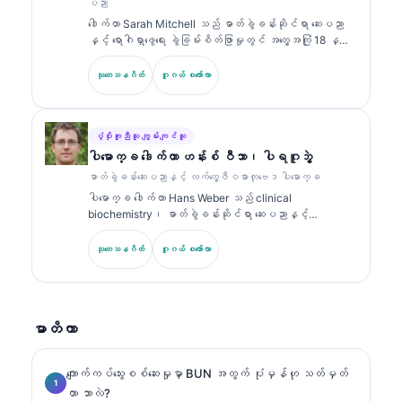
ပညာ
ဓာတ်ခွဲခန်းဆိုင်ရာ ရောဂါရှာဖွေခြင်း (laboratory
ဒေါက်တာ Sarah Mitchell သည် ဓာတ်ခွဲခန်းဆိုင်ရာ ဆေးပညာ
diagnostics) တို့နှင့်ပတ်သက်၍ ဓာတ်ခွဲခန်းဆိုင်ရာ ဆေး
နှင့် ရောဂါရှာဖွေရေး ခွဲခြမ်းစိတ်ဖြာမှုတွင် အတွေ့အကြုံ 18 နှစ်
ပညာဆိုင်ရာ ခေါင်းစဉ်များအပေါ်တွင် အကြိမ်ကြိမ် ထုတ်ဝေခဲ့
ကျော်ရှိသော ဘုတ်အဖွဲ့မှ အသိအမှတ်ပြု ကလင်နစ် ပက်သော်လော်
သည်။.
ဂျစ် (clinical pathologist) ဖြစ်သည်။ သူမသည် clinical
သုတေသနဂိတ်
ဂူဂယ် စကော်လာ
chemistry တွင် အထူးပြု အသိအမှတ်ပြုလက်မှတ်များကို ကိုင်
ဆောင်ထားပြီး လက်တွေ့ဆေးဘက်ဆိုင်ရာတွင် biomarker panel များ
နှင့် ဓာတ်ခွဲခန်းခွဲခြမ်းစိတ်ဖြာမှုများအကြောင်းကို အများအပြား
ထုတ်ဝေထားသည်။.
ပံ့ပိုးကူညီသူ ကျွမ်းကျင်သူ
ပါမောက္ခ ဒေါက်တာ ဟန်းစ် ဝီဘာ၊ ပါရဂူဘွဲ့
ဓာတ်ခွဲခန်းဆေးပညာနှင့် လက်တွေ့ဇီဝဓာတုဗေဒ ပါမောက္ခ
ပါမောက္ခ ဒေါက်တာ Hans Weber သည် clinical
biochemistry၊ ဓာတ်ခွဲခန်းဆိုင်ရာ ဆေးပညာနှင့်
biomarker သုတေသနတွင် အတွေ့အကြုံ 30+ နှစ်ရှိသည်။
German Society for Clinical Chemistry ၏ ယခင်
သုတေသနဂိတ်
ဂူဂယ် စကော်လာ
ဥက္ကဋ္ဌဟောင်းဖြစ်ပြီး ရောဂါရှာဖွေရေး panel ခွဲခြမ်းစိတ်ဖြာ
မှု၊ biomarker စံချိန်ညှိမှု (standardization) နှင့် AI
အကူအညီဖြင့် ဓာတ်ခွဲခန်းဆိုင်ရာ ဆေးပညာတို့တွင် အထူးပြု
သည်။.
မာတိကာ
ကျောက်ကပ်သွေးစစ်ဆေးမှုမှာ BUN အတွက် ပုံမှန်ဟု သတ်မှတ်
တာ ဘာလဲ?