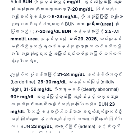
Adult
BUN
ကို ပုံမှန်အားဖြင့်
mg/dL
, တွင် ဖော်ပြထားပြီး အများ
ဆုံး အသုံးများသော ကိုးကားအကွာအဝေးမှာ
7-20 mg/dL
. ဖြစ်သည်။
အချို့ဓာတ်ခွဲခန်းများက
6-24 mg/dL
, ကို အသုံးပြုကြပြီး အချို့သော
ဥရောပအစီရင်ခံစာများတွင် BUN အစား
ယူရီးယား (urea)
ကို
ပြထားသည်။;
7-20 mg/dL BUN
ခန့်မှန်းအားဖြင့်
2.5-7.1
mmol/L urea
. ခုနှစ်မှစ၍
မတ် 29, 2026
, ယင်းယူနစ်
မကိုက်ညီမှုသည် ရလဒ်မမှန်ဟု လူနာများက ထင်မှတ်သည့်
အခါ အများဆုံးတွေ့ရသည့် အကြောင်းရင်းတစ်ခုအဖြစ် ဆက်လက်
ရှိနေပါသည်။.
ကျွန်ုပ်က ပုံမှန်အားဖြင့်
21-24 mg/dL
နယ်နိမိတ်အတွင်း
(borderline),
25-30 mg/dL
အနည်းငယ်မြင့် (mildly
high),
31-59 mg/dL
သိသာစွာမမှန် (clearly abnormal)
60+ mg/dL
အလွန်မြင့်လွန်းပြီး အချိန်နှင့် လက္ခဏာများ
က ချက်ချင်းအရေးကြီးလာနိုင်သည်ဟု ပြောပါသည်။ BUN
23
mg/dL
ပါသည့် ခန္ဓာကိုယ်သန်မာသော အရွယ်ရောက်သူတစ်ဦး
သည် ခြောက်သွေ့သော နံနက်အချိန်တွင် အစာရှောင်ပြီးနောက် ဖြစ်ပါ
က၊ BUN
23 mg/dL
, ဖောရောင်ခြင်း (edema) နှင့် ဆီးထွက်