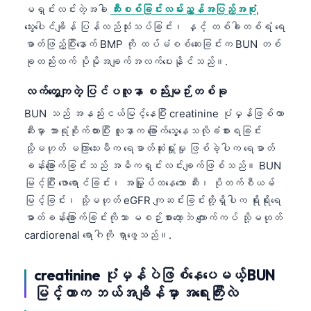
မရှင်းလင်းတဲ့အခါ
ဆီးစစ်ခြင်းလမ်းညွှန်အပြည့်အစုံ
,
သွေးပေါင်ချိန် ပြန်လည်သုံးသပ်ခြင်း၊ နှင့် တစ်ခါတစ်ရံ ရေ
ဓာတ်ဖြည့်ပြီးနောက် BMP ကို ထပ်မံစစ်ဆေးခြင်းက BUN တစ်
ခုတည်းထက် ပိုမိုအချက်အလက်ပေးနိုင်သည်။.
လက်တွေ့ကျတဲ့ ပြင်ပလူနာ စည်းမျဉ်းတစ်ခု
BUN သည် အနည်းငယ်မြင့်နေပြီး creatinine ပုံမှန်ဖြစ်ကာ
ဆီးမှာ အာရုံစိုက်ထားပြီး လူနာက ခြောက်သွေ့နေသလိုခံစားရခြင်း
သို့မဟုတ် မကြာသေးမီက ရေဓာတ်ဆုံးရှုံးမှု ဖြစ်ခဲ့ပါက ရေဓာတ်
ခန်းခြောက်ခြင်းသည် အဓိကရှင်းလင်းချက်ဖြစ်သည်။ BUN
မြင့်ပြီး ဖောရောင်ခြင်း၊ အမြှုပ်ထနေသော ဆီး၊ ပိုတက်စီယမ်
မြင့်ခြင်း၊ သို့မဟုတ် eGFR ကျဆင်းခြင်းတို့ရှိပါက ရိုးရိုးရေ
ဓာတ်ခန်းခြောက်ခြင်းကိုသာ မစဉ်းစားတော့ဘဲ ကျောက်ကပ် သို့မဟုတ်
cardiorenal ရောဂါကို ရှာဖွေသည်။.
creatinine ပုံမှန်ပဲဖြစ်နေပေမယ့် BUN
မြင့်တာက ဘယ်အချိန်မှာ အရေးကြီးလဲ