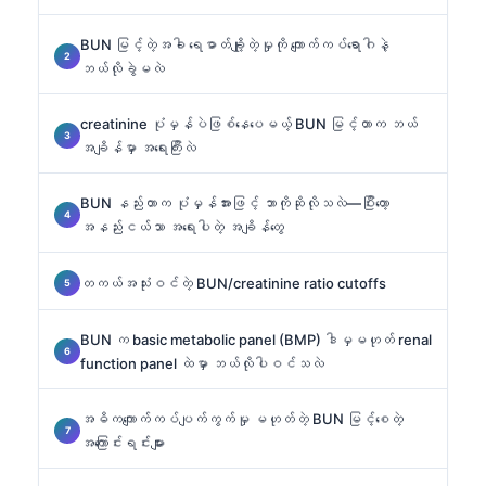
BUN မြင့်တဲ့အခါ ရေဓာတ်ချို့တဲ့မှုကို ကျောက်ကပ်ရောဂါနဲ့
ဘယ်လိုခွဲမလဲ
creatinine ပုံမှန်ပဲဖြစ်နေပေမယ့် BUN မြင့်တာက ဘယ်
အချိန်မှာ အရေးကြီးလဲ
BUN နည်းတာက ပုံမှန်အားဖြင့် ဘာကိုဆိုလိုသလဲ—ပြီးတော့
အနည်းငယ်သာ အရေးပါတဲ့ အချိန်တွေ
တကယ်အသုံးဝင်တဲ့ BUN/creatinine ratio cutoffs
BUN က basic metabolic panel (BMP) ဒါမှမဟုတ် renal
function panel ထဲမှာ ဘယ်လိုပါဝင်သလဲ
အဓိကကျောက်ကပ်ပျက်ကွက်မှု မဟုတ်တဲ့ BUN မြင့်စေတဲ့
အကြောင်းရင်းများ