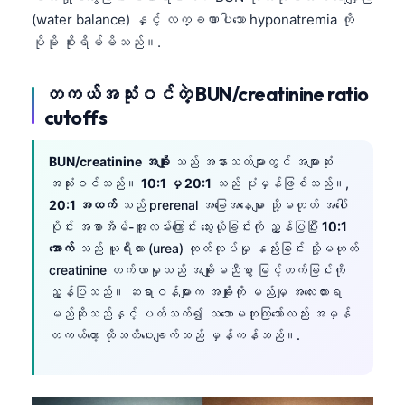
Frysk
(water balance) နှင့် လက္ခဏာပါသော hyponatremia ကို
ပိုမို စိုးရိမ်မိသည်။.
Esperanto
Беларуская мова
တကယ်အသုံးဝင်တဲ့ BUN/creatinine ratio
Татар теле
cutoffs
Кыргызча
BUN/creatinine အချိုး
သည် အနားသတ်များတွင် အများဆုံး
ئۇيغۇرچە
အသုံးဝင်သည်။
10:1 မှ 20:1
သည် ပုံမှန်ဖြစ်သည်။,
Cebuano
20:1 အထက်
သည် prerenal အခြေအနေများ သို့မဟုတ် အပေါ်
ပိုင်း အစာအိမ်-အူလမ်းကြောင်း သွေးယိုခြင်းကို ညွှန်ပြပြီး
10:1
Basa Jawa
အောက်
သည် ယူရီးယား (urea) ထုတ်လုပ်မှု နည်းခြင်း သို့မဟုတ်
ພາສາລາວ
creatinine တက်လာမှုသည် အချိုးမညီစွာ မြင့်တက်ခြင်းကို
Монгол
ညွှန်ပြသည်။ ဆရာဝန်များက အချိုးကို မည်မျှ အလေးထားရ
မည်ဆိုသည်နှင့် ပတ်သက်၍ သဘောမတူကြသော်လည်း အမှန်
Afrikaans
တကယ်တော့ ထိုသတိပေးချက်သည် မှန်ကန်သည်။.
العربية المغربية
Occitan