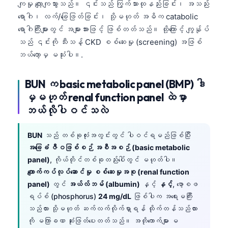
ကျမှု လျော့ကျသွားသည်။ ၎င်းသည် ကြွက်သားထုနည်းခြင်း၊ အသည်း
日本語
ရောဂါ၊ လက်/ခြေဖြတ်ခြင်း၊ သို့မဟုတ် အဓိက catabolic
Eesti
ရောဂါကြီးများတွင် အများအားဖြင့် ဖြစ်တတ်သည်။ ထို့ကြောင့် ကျွန်ုပ်
Azərbaycan dili
သည် ၎င်းကို သီးသန့် CKD စစ်ဆေးမှု (screening) အဖြစ်
ဘယ်တော့မှ မသုံးပါ။.
Bosanski
Svenska
BUN က basic metabolic panel (BMP) ဒါ
Српски језик
မှမဟုတ် renal function panel ထဲမှာ
Íslenska
ဘယ်လိုပါဝင်သလဲ
Հայերեն
BUN
သည် တစ်ခုလုံးအတွင်းတွင် ပါဝင်ရမည်ဖြစ်ပြီး
Bahasa Indonesia
အခြေခံ ဇီဝဖြစ်စဉ် အစီအစဉ် (basic metabolic
हिन्दी
panel)
, ကိုယ်တိုင်တစ်ခုတည်းပေါ်တွင် မဟုတ်ပါ။
ကျောက်ကပ်လုပ်ဆောင်မှု စစ်ဆေးမှုအစု (renal function
Nederlands
panel)
တွင်
အယ်လ်ဘမ် (albumin)
နှင့်
နှင့်
, ဖော့စဖ
Dansk
ရပ်စ် (phosphorus)
24 mg/dL
ဖြစ်ပါက အရေးမကြီး
Български
သည်လား သို့မဟုတ် ဆက်လက်လိုက်ရှာရန် ထိုက်တန်သည်လား
ကို မကြာခဏ ဆုံးဖြတ်ပေးတတ်သည်။ အတိုကောက်များ မ
فارسی