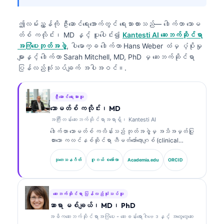
ဤလမ်းညွှန်ကို ဦးဆောင်ရေးအောက်တွင် ရေးသားထားသည်—
ဒေါက်တာ သောမ
တ်စ် ကလိုင်း၊ MD
နှင့် ပူးပေါင်း၍
Kantesti AI ဆေးဘက်ဆိုင်ရာ
အကြံပေးဘုတ်အဖွဲ့
, ပါမောက္ခ ဒေါက်တာ Hans Weber ထံမှ ပံ့ပိုးမှု
များနှင့် ဒေါက်တာ Sarah Mitchell, MD, PhD မှ ဆေးဘက်ဆိုင်ရာ
ပြန်လည်သုံးသပ်ချက် အပါအဝင်။.
ဦးဆောင်ရေးသားသူ
သောမတ်စ် ကလိုင်း၊ MD
အကြီးတန်းဆေးဘက်ဆိုင်ရာအရာရှိ၊ Kantesti AI
ဒေါက်တာ သောမတ်စ် ကလိန်းသည် ဘုတ်အဖွဲ့မှ အသိအမှတ်ပြု
ထားသော ကလင်နစ်ဆိုင်ရာ ဟီမတ်တော်လော့ဂျစ် (clinical
hematologist) နှင့် အတွင်းလူနာဆိုင်ရာ ဆရာဝန်
(internist) ဖြစ်ပြီး ဓာတ်ခွဲခန်းဆိုင်ရာ ဆေးပညာနှင့် AI
သုတေသနဂိတ်
ဂူဂယ် စကော်လာ
Academia.edu
ORCID
အကူအညီဖြင့် ကလင်နစ်ဆိုင်ရာ ခွဲခြမ်းစိတ်ဖြာမှုတွင်
အတွေ့အကြုံ ၁၅ နှစ်ကျော်ရှိသည်။ Kantesti AI တွင် အကြီး
တန်း ဆေးဘက်ဆိုင်ရာ အရာရှိ (Chief Medical Officer)
အဖြစ် သူသည် ပိုင်ဆိုင်မှုဆိုင်ရာ အာရုံကြောကွန်ရက်
ဆေးဘက်ဆိုင်ရာ ပြန်လည်သုံးသပ်သူ
(proprietary neural network) ၏ ဆေးဘက်ဆိုင်ရာ တိကျမှုကို
ဆာရာ မစ်ချယ်၊ MD၊ PhD
စောင့်ကြည့်ကြီးကြပ်ပေးသည်။ ဒေါက်တာ ကလိန်းသည် ဇီဝ
အဓိကဆေးဘက်ဆိုင်ရာအကြံပေး - ဆေးခန်းရောဂါဗေဒနှင့် အထွေထွေဆေး
အမှတ်အသား (biomarker) အဓိပ္ပာယ်ဖော်ခြင်းနှင့်