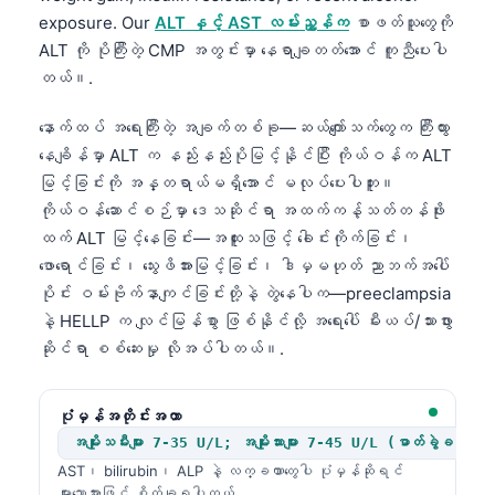
exposure. Our
ALT နှင့် AST လမ်းညွှန်က
စာဖတ်သူတွေကို
ALT ကို ပိုကြီးတဲ့ CMP အတွင်းမှာ နေရာချတတ်အောင် ကူညီပေးပါ
တယ်။.
နောက်ထပ် အရေးကြီးတဲ့ အချက်တစ်ခု—ဆယ်ကျော်သက်တွေက ကြီးထွား
နေချိန်မှာ ALT က နည်းနည်းပိုမြင့်နိုင်ပြီး ကိုယ်ဝန်က ALT
မြင့်ခြင်းကို အန္တရာယ်မရှိအောင် မလုပ်ပေးပါဘူး။
ကိုယ်ဝန်ဆောင်စဉ်မှာ ဒေသဆိုင်ရာ အထက်ကန့်သတ်တန်ဖိုး
ထက် ALT မြင့်နေခြင်း—အထူးသဖြင့် ခေါင်းကိုက်ခြင်း၊
ဖောရောင်ခြင်း၊ သွေးဖိအားမြင့်ခြင်း၊ ဒါမှမဟုတ် ညာဘက်အပေါ်
ပိုင်း ဝမ်းဗိုက်နာကျင်ခြင်းတို့နဲ့ တွဲနေပါက—preeclampsia
နဲ့ HELLP က လျင်မြန်စွာ ဖြစ်နိုင်လို့ အရေးပေါ် မီးယပ်/သားဖွား
ဆိုင်ရာ စစ်ဆေးမှု လိုအပ်ပါတယ်။.
ပုံမှန်အတိုင်းအတာ
အမျိုးသမီးများ 7-35 U/L; အမျိုးသားများ 7-45 U/L (ဓာတ်ခွဲခန်းများစ
AST၊ bilirubin၊ ALP နဲ့ လက္ခဏာတွေပါ ပုံမှန်ဆိုရင်
များသောအားဖြင့် စိတ်ချရပါတယ်