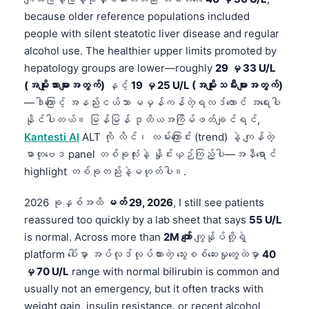
because older reference populations included
people with silent steatotic liver disease and regular
alcohol use. The healthier upper limits promoted by
hepatology groups are lower—roughly
29 မှ 33 U/L
(အမျိုးသားများအတွက်)
နှင့်
19 မှ 25 U/L (အမျိုးသမီးများအတွက်)
—ဒါကြောင့် အနည်းငယ်သာ မမှန်ကန်တဲ့ရလဒ်တောင် အရေးပါ
နိုင်ပါတယ်။ မြန်မြန် ဒုတိယအကြိမ်ဖတ်ချင်ရင်,
Kantesti AI
ALT ကို လိင်၊ လမ်းကြောင်း (trend) နဲ့ ကျန်တဲ့
ဓာတုဗေဒ panel တစ်ခုလုံးနဲ့ နှိုင်းယှဉ်ကြည့်ပါ—အနီရောင်
highlight တစ်ခုတည်းနဲ့မဟုတ်ပါ။.
2026 ခုနှစ်အထိ
မတ် 29, 2026
, I still see patients
reassured too quickly by a lab sheet that says
55 U/L
is normal. Across more than
2M ကျော်
ကျွန်ုပ်တို့ရဲ့
platform ပေါ်မှာ အပ်လုဒ်လုပ်ထားတဲ့ သွေးစစ်ဆေးမှုတွေထဲမှာ
40
မှ 70 U/L
range with normal bilirubin is common and
usually not an emergency, but it often tracks with
weight gain, insulin resistance, or recent alcohol