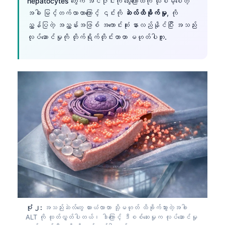
hepatocytes တွေက အင်ဇိုင်းကို သွေးကြောထဲကို ယိုစိမ့်စေတဲ့
အခါ မြင့်တက်လာတာကြောင့် ၎င်းကို
ဆဲလ်ထိခိုက်မှု
, ကို
ညွှန်ပြတဲ့ အညွှန်းအဖြစ် အကောင်းဆုံး နားလည်နိုင်ပြီး အသည်း
လုပ်ဆောင်မှုကို တိုက်ရိုက်တိုင်းတာတာ မဟုတ်ပါဘူး.
ပုံ ၂:
အသည်းဆဲလ်တွေ ယားယံလာတာ သို့မဟုတ် ထိခိုက်သွားတဲ့အခါ
ALT ကို ထုတ်လွှတ်ပါတယ်၊ ဒါကြောင့် ဒီစစ်ဆေးမှုက လုပ်ဆောင်မှု