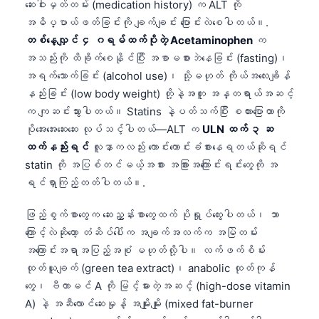
ဆေးဝါးမှတ်တမ်း (medication history) က ALT ကို
తెలుగు
အဓိပ္ပာယ်ဖတ်ခြင်းကို ချက်ချင်း ပြောင်းလဲစေပါတယ်။.
တစ်နေ့လျှင် ၄ ဂရမ်ထက်ပိုတဲ့ Acetaminophen
က
मराठी
အသည်းကို ထိခိုက်စေနိုင်ပြီး အစာမစားဘဲနေခြင်း (fasting)၊
اردو
အရက်သောက်ခြင်း (alcohol use)၊ သို့မဟုတ် ကိုယ်အလေးချိန်
বাংলা
နည်းခြင်း (low body weight) တို့နဲ့အတူ အန္တရာယ်အဆင့်
က ကျဆင်းသွားပါတယ်။ Statins နဲ့ပတ်သက်ပြီး စကားပြောတာကို
Shqip
ပိုအေးအေးဆေးဆေး လုပ်သင့်ပါတယ်—ALT က
ULN ထက် ၃ ဆ
Magyar
ထက်နည်းရင်
လူနာကလည်း ကောင်းကောင်းခံစားနေရတယ်ဆိုရင်
Slovenščina
statin ကို အပြစ်တင်မယ့်အစား အခြားအကြောင်းရင်းတွေကို အ
ရင်ရှာကြည့်တတ်ပါတယ်။.
한국어
Polski
ဖြည့်စွက်စာတွေက ဆေးညွှန်းစာတွေထက် ပိုရှုပ်ထွေးပါတယ်၊ ဘာ
ကြောင့်လဲဆိုတော့ တံဆိပ်ပေါ်က အချက်အလက်က အမြဲတမ်း
Lietuvių kalba
အကြောင်းအရာအပြည့်အစုံ မဟုတ်လို့ပါ။ လက်ဖက်စိမ်း
Русский
ထုတ်ယူချက် (green tea extract)၊ anabolic ထုတ်ကုန်
ქართული
တွေ၊ ဗီတာမင် A ကို မြင့်မားတဲ့အဆင့် (high-dose vitamin
Čeština
A) နဲ့ အဆီလောင်ဆေးမှုန့် အမျိုးမျိုး (mixed fat-burner