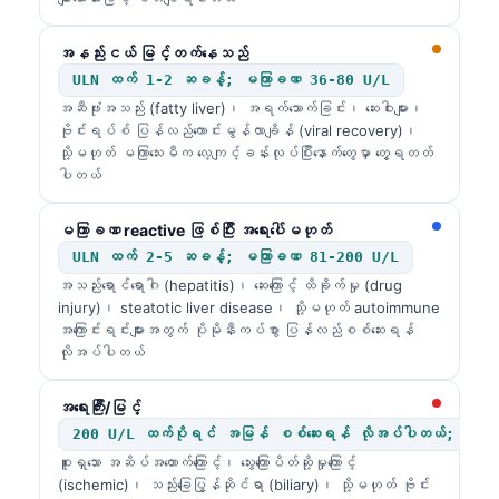
အနည်းငယ် မြင့်တက်နေသည်
ULN ထက် 1-2 ဆခန့်; မကြာခဏ 36-80 U/L
အဆီဖုံးအသည်း (fatty liver)၊ အရက်သောက်ခြင်း၊ ဆေးဝါးများ၊
ဗိုင်းရပ်စ် ပြန်လည်ကောင်းမွန်လာချိန် (viral recovery)၊
သို့မဟုတ် မကြာသေးမီက လေ့ကျင့်ခန်းလုပ်ပြီးနောက်တွေမှာ တွေ့ရတတ်
ပါတယ်
မကြာခဏ reactive ဖြစ်ပြီး အရေးပေါ်မဟုတ်
ULN ထက် 2-5 ဆခန့်; မကြာခဏ 81-200 U/L
အသည်းရောင်ရောဂါ (hepatitis)၊ ဆေးကြောင့် ထိခိုက်မှု (drug
injury)၊ steatotic liver disease၊ သို့မဟုတ် autoimmune
အကြောင်းရင်းများအတွက် ပိုမိုနီးကပ်စွာ ပြန်လည်စစ်ဆေးရန်
လိုအပ်ပါတယ်
အရေးကြီး/မြင့်
200 U/L ထက်ပိုရင် အမြန် စစ်ဆေးရန် လိုအပ်ပါတယ်; 500-1
စူးရှသော အဆိပ်အတောက်ကြောင့်၊ သွေးကြောပိတ်ဆို့မှုကြောင့်
(ischemic)၊ သည်းခြေပြွန်ဆိုင်ရာ (biliary)၊ သို့မဟုတ် ဗိုင်း