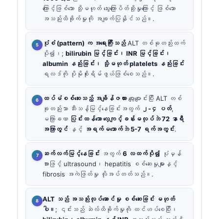
ကြောင့်ဖြစ်သော သို့မဟုတ် သွေးကြောပိတ်ဆို့မှုကြောင့် ဖြစ်သော
အသည်းထိခိုက်မှုကို အချက်ပြနိုင်သည်။.
ပုံစံ (pattern) က အရေးကြီးသည်
ALT တစ်ခုတည်းထက်
ပို၍၊;
bilirubin မြင့်ခြင်း၊ INR မြင့်ခြင်း၊
albumin နည်းခြင်း၊ သို့မဟုတ် platelets နည်းခြင်း
ရလဒ်ကို ပိုမိုစိုးရိမ်ဖွယ်ဖြစ်စေသည်။.
ထပ်မံစစ်ဆေးသည့် အချိန်ဇယား
ပျော့ပျောင်းပြီး ALT တစ်
ခုတည်းသာ သီးသန့်မြင့်နေခြင်းအတွက်
၂-၄ ပတ်
,
မကြာခဏ
ပြင်းထန်သော လေ့ကျင့်ခန်းမလုပ်ဘဲ 72 နာရီ
အကြာတွင်
နှင့်
အရက်မသောက်ဘဲ 5-7 ရက်အတွင်း
.
ဆက်လက်မြင့်နေခြင်း
အတွက်
6 လထက်ပို၍
ပုံမှန်
အားဖြင့် ultrasound၊ hepatitis စစ်ဆေးမှုများနှင့်
fibrosis အကဲဖြတ်မှု လိုအပ်တတ်သည်။.
ALT သည် အသည်းလုပ်ဆောင်မှု စစ်ဆေးခြင်း မဟုတ်
ပါ။
; ၎င်းသည် ဆဲလ်ထိခိုက်မှုကို ထင်ဟပ်စေပြီး၊