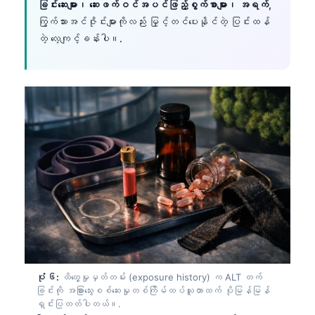
ခြင်းဆေးများ၊ ဆေးဖက်ဝင်အပင်ဖြည့်စွက်စာများ၊ အရက်
,
Català
ကြွက်သားအင်ဇိုင်းများကိုလည်း မြှင့်တင်ပေးနိုင်တဲ့ ပြင်းထန်
O‘zbekcha
တဲ့ လေ့ကျင့်ခန်းပါ။.
Українська
አማርኛ
Kiswahili
ភាសាខ្មែរ
ไทย
Tagalog
Tiếng Việt
Bahasa Melayu
മലയാളം
ಕನ್ನಡ
ပုံ ၆:
ထိတွေ့မှုမှတ်တမ်း (exposure history) က ALT တက်
ગુજરાતી
ခြင်းကို အခြားသွေးစစ်ဆေးမှုတစ်ကြိမ်ထပ်ယူတာထက် ပိုမြန်မြန်
ရှင်းပြတတ်ပါတယ်။.
தமிழ்