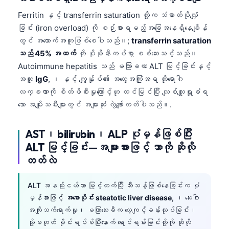
Ferritin နှင့် transferrin saturation တို့က သံဓာတ်ပိုလျှံ
ခြင်း (iron overload) ကို စဉ်းစားရမည့်အခြေအနေရှိနေချိန်
တွင် အထောက်အကူဖြစ်စေပါသည်။;
transferrin saturation
သည် 45% အထက်
ကို ပိုမိုနီးကပ်စွာ စစ်ဆေးသင့်သည်။
Autoimmune hepatitis သည် မကြာခဏ ALT မြင့်ခြင်းနှင့်
အတူ
IgG
, ၊ နှင့် ကျွန်ုပ်၏ အတွေ့အကြုံအရ ထိုရောဂါ
လက္ခဏာကို စိတ်ဖိစီးမှုကြောင့်ဟု ထင်မြင်ပြီး လျစ်လျူရှုခံရ
သော အမျိုးသမီးများတွင် အများဆုံး လွဲချော်တတ်ပါသည်။.
AST၊ bilirubin၊ ALP ပုံမှန်ဖြစ်ပြီး
ALT မြင့်ခြင်း—အများအားဖြင့် ဘာကို ဆိုလို
တတ်လဲ
ALT အနည်းငယ်သာ မြင့်တက်ပြီး သီးသန့်ဖြစ်နေခြင်းက ပုံ
မှန်အားဖြင့်
အစောပိုင်း steatotic liver disease
, ၊ ဆေးဝါး
အကျိုးသက်ရောက်မှု၊ မကြာသေးမီက လေ့ကျင့်ခန်းလုပ်ခြင်း၊
သို့မဟုတ် ဗိုင်းရပ်စ်ပြီးနောက် ရောင်ရမ်းခြင်းတို့ကို ဆိုလို