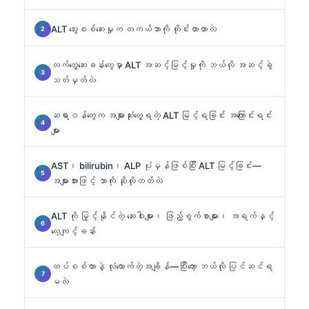
ALT သွေးစစ်ဆေးမှုက တကယ်ဘာကို တိုင်းတာတာလဲ
လက်တွေ့ဆေးခန်းတွေမှာ ALT အဆင့်မြင့်မှုကို ဘယ်လို အဆင့်ခွဲ
သတ်မှတ်လဲ
ဆရာဝန်တွေက အများဆုံးတွေ့ရတဲ့ ALT မြင့်ရခြင်း အကြောင်းရင်း
များ
AST၊ bilirubin၊ ALP ပုံမှန်ဖြစ်ပြီး ALT မြင့်ခြင်း—
အများအားဖြင့် ဘာကို ဆိုလိုတတ်လဲ
ALT ကို မြှင့်နိုင်တဲ့ ဆေးဝါးများ၊ ဖြည့်စွက်စာများ၊ အရက်နှင့်
လေ့ကျင့်ခန်း
ထပ်စစ်တာနဲ့ လုံလောက်တဲ့အချိန်—ပြီးတော့ ဘယ်လို ပြင်ဆင်ရ
မလဲ