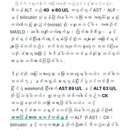
ဖြစ်ဘဲ ဂရုတစိုက် အခြေအနေကို ထည့်သွင်းစဉ်းစားသင့်သည်။.
Frysk
သီးသန့် ALT သည်
40 မှ 80 U/L
အတွင်းတွင် AST၊ ALP၊
Esperanto
နှင့် bilirubin ပုံမှန်ဖြစ်နေပါက မကြာခဏ အရေးပေါ်မှုနည်း
တတ်သော်လည်း ဆူညံသံ (noise) လို့ မယူဆသင့်ပါ။ အစောပိုင်း
Беларуская мова
MASLD၊ ဆေးဝါးအကျိုးသက်ရောက်မှု၊ ကြွက်သားဖိစီးမှု၊ နှင့်
Татар теле
ဗိုင်းရပ်စ်ပြီးနောက် ရောင်ရမ်းခြင်းတို့က အများဆုံး အကြောင်းရင်း
Кыргызча
များဖြစ်တတ်သည်။ ခက်ခဲတဲ့အချက်က လူတွေက အဆင်ပြေနေ
သလို ခံစားရတာကြောင့် အဲဒီနံပါတ်က တစ်နှစ်လုံးမှာ ထပ်ထွက်
ئۇيغۇرچە
လာမှသာ သတိထားမိကြခြင်းပါ။.
Cebuano
Basa Jawa
ဒီပုံစံကို အပြေးသမားတွေမှာ မကြာခဏ တွေ့ရပါတယ်။ တစ်ခါက
အသက် ၅၂ နှစ်အရွယ် မာရသွန်ပြိုင်ပွဲဝင်တစ်ဦးက
ພາສາລາວ
ပြိုင်ပွဲ weekend ပြီးနောက်
AST 89 U/L
နှင့်
ALT 63 U/L
Монгол
ကို ပြသခဲ့ပါတယ်။ သူ့အတွက် အဓိကခေါင်းစဉ်က
CK
Afrikaans
အသည်းမဟုတ်ဘဲ တခြားအရာဖြစ်ပါတယ်။ သင့်
အစီရင်ခံစာက မရှင်းမလင်းဖြစ်နေပါက ကျွန်ုပ်တို့၏
العربية المغربية
ဘာသာပြန်ထားသော ရလဒ်လမ်းညွှန်
က ALT ကို AST၊ CK၊
Occitan
bilirubin နှင့် လက္ခဏာများနဲ့ ကိုက်ညီအောင် စီစဉ်ပေးနိုင်ပါ