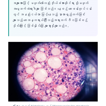
အများအားဖြင့် မဟုတ်သော်လည်း ကိုယ်ခံအားဆိုင်ရာ သို့မဟုတ်
အမွေဆက်ခံရောဂါများ ဖြစ်သည်။ နေ့စဉ် ဆေးခန်းလုပ်ငန်း
တွင် အနည်းငယ်သာ မြင့်နေသည့် နာတာရှည်တက်ခြင်း
များသည် ဘေးအန္တရာယ်ကြီးသည့်အရာထက် ဇီဝဖြစ်စဉ်
ပိုင်းကြောင့် ဖြစ်နိုင်ခြေ များစွာပိုများသည်။.
ပုံ ၄:
အသည်း histology တွင် Macrovesicular steatosis—