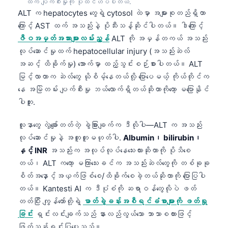
ထက် ပျက်စီးမှုကို ပိုထင်ဟပ်ပါတယ်.
ALT က hepatocytes တွေရဲ့ cytosol ထဲမှာ အများစုတည်ရှိတာ
ကြောင့် AST ထက် အသည်းနဲ့ ပိုသီးသန့်ဆိုင်ပါတယ်။ ဒါကြောင့်
ဇီဝအမှတ်အသားများလမ်းညွှန်
ALT ကို အမှန်တကယ် အသည်း
လုပ်ဆောင်မှုထက် hepatocellular injury (အသည်းဆဲလ်
အဆင့် ထိခိုက်မှု) အောက်မှာ ထည့်သွင်းစဉ်းစားပါတယ်။ ALT
မြင့်လာတာက ဆဲလ်တွေ ယိုစိမ့်နေတယ်လို့ ပြောပေမယ့် ကိုယ်တိုင်က
နေ အမြဲတမ်း ပျက်စီးမှု ဘယ်လောက်ရှိတယ်ဆိုတာကိုတော့ မပြောနိုင်
ပါဘူး.
လူနာတွေ လွဲချော်တတ်တဲ့ ခွဲခြားချက်က ဒီလိုပါ—ALT က အသည်း
လုပ်ဆောင်မှုနဲ့ အတူတူမဟုတ်ပါ.
Albumin၊ bilirubin၊
နှင့် INR
အသည်းက အလုပ်လုပ်နေသေးလားဆိုတာကို ပိုသိစေ
တယ်၊ ALT ကတော့ မကြာသေးခင်က အသည်းဆဲလ်တွေကို တစ်ခုခု
စိတ်အနှောင့်အယှက်ဖြစ်စေ/ထိခိုက်စေခဲ့တယ်ဆိုတာကို ပြောပြပါ
တယ်။ Kantesti AI က ဒီပုံစံကို ဆရာဝန်တွေလိုပဲ ဖတ်
တတ်ပြီး ကျွန်တော်တို့ရဲ့
ဓာတ်ခွဲခန်းအစီရင်ခံစာများကို ဖတ်ရှု
ခြင်း
ရှင်းလင်းချက်သည် နားလည်လွယ်သော ဘာသာစကားဖြင့်
ဖြတ်သန်းရှင်းပြပေးသည်။.