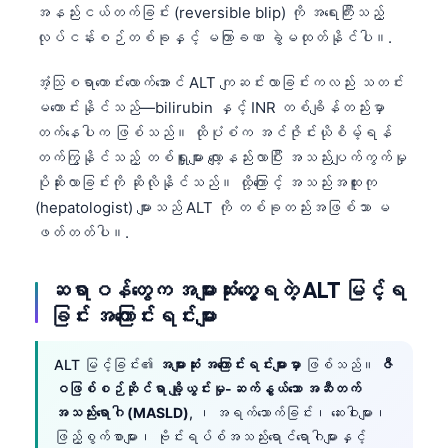
အနည်းငယ်တက်ခြင်း (reversible blip) ကို အရေးကြီးသည့်
လုပ်ငန်းစဉ်တစ်ခုနှင့် မကြာခဏ ခွဲမထုတ်နိုင်ပါ။.
အံ့သြစရာကောင်းလောက်အောင် ALT ကျဆင်းလာခြင်းကလည်း သတင်း
မကောင်းနိုင်သည်—bilirubin နှင့် INR တစ်ချိန်တည်းမှာ
တက်နေပါက ဖြစ်သည်။ ထိုပုံစံက အင်ဇိုင်းယိုစိမ့်ရန်
တက်ကြွနိုင်သည့် တစ်ရှူးများ လျော့နည်းလာပြီး အသည်းပျက်ကွက်မှု
ပိုဆိုးလာခြင်းကို ဆိုလိုနိုင်သည်။ ထို့ကြောင့် အသည်းအထူးကု
(hepatologist) များသည် ALT ကို တစ်ခုတည်းအဖြစ်သာ မ
ဖတ်တတ်ပါ။.
ဆရာဝန်တွေက အများဆုံးတွေ့ရတဲ့ ALT မြင့်ရ
ခြင်း အကြောင်းရင်းများ
ALT မြင့်ခြင်း၏
အများဆုံး အကြောင်းရင်းများမှာ
ဖြစ်သည်။
ဇီ
ဝဖြစ်စဉ်ဆိုင်ရာ ချို့ယွင်းမှု-ဆက်နွယ်သော အဆီတက်
အသည်းရောဂါ (MASLD)
, ၊ အရက်သောက်ခြင်း၊ ဆေးဝါးများ၊
ဖြည့်စွက်စာများ၊ ဗိုင်းရပ်စ်အသည်းရောင်ရောဂါများနှင့်