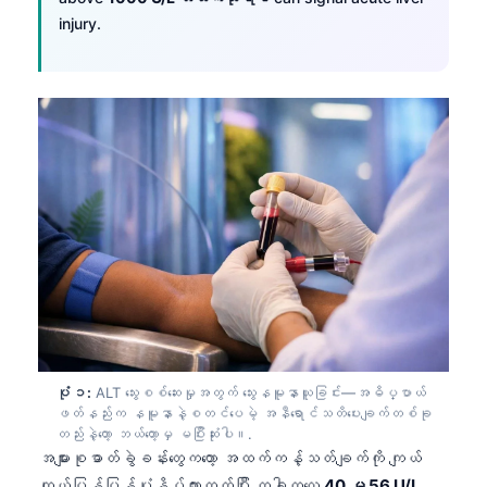
injury.
ပုံ ၁:
ALT သွေးစစ်ဆေးမှုအတွက် သွေးနမူနာယူခြင်း—အဓိပ္ပာယ်
ဖတ်နည်းက နမူနာနဲ့စတင်ပေမဲ့ အနီရောင်သတိပေးချက်တစ်ခု
တည်းနဲ့တော့ ဘယ်တော့မှ မပြီးဆုံးပါ။.
အများစုဓာတ်ခွဲခန်းတွေကတော့ အထက်ကန့်သတ်ချက်ကို ကျယ်
ကျယ်ပြန့်ပြန့်ပုံနှိပ်ထားတတ်ပြီး တခါတလေ
40 မှ 56 U/L
,