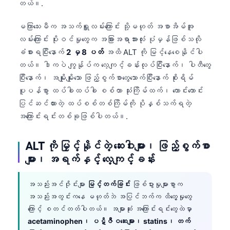
Gàidhlig
တယ်။.
Euskara
မကြာသေးမီက အသက်ရှူလမ်းကြောင်း သို့မဟုတ် အစာအိမ်အူ
Македонски јазик
လမ်းကြောင်း ပိုးဝင်မှုတွေက အခြားအရာအားလုံး ပုံမှန်ဖြစ်သလို
Latviešu valoda
ခံစားရပြီးနောက်
2 မှ 8 ပတ်
အထိ ALT ကို မြင့်နေစေနိုင်ပါ
တယ်။ ဒါကပဲ ကျွန်ုပ်က လေ့ကျင့်ခန်းလုပ်ပြီးနောက်၊ ပါတီတွေ
Galego
ပြီးနောက်၊ အမျိုးမျိုးသော ဖြည့်စွက်စာတွေသောက်ပြီးနောက် စိုးရိမ်
অসমীয়া
ပူပန်စွာ ထပ်ခါထပ်ခါ စစ်တာ သုံးကြိမ်ထက်၊ ကောင်းကောင်း
සිංහල
ပြင်ဆင်ထားတဲ့ ထပ်စစ်တစ်ကြိမ်ကို ပိုနှစ်သက်ရတဲ့
အကြောင်းရင်းတစ်ခုဖြစ်ပါတယ်။.
سنڌي
پښتو
ALT ကို မြှင့်နိုင်တဲ့ ဆေးဝါးများ၊ ဖြည့်စွက်စာ
များ၊ အရက်နှင့် လေ့ကျင့်ခန်း
Slovenčina
အသည်းအင်ဇိုင်းများ
မြင့်တက်ခြင်း
ဖြစ်ပွားမှုများစွာက
Hrvatski
အသည်းအတွင်းကနေ မဟုတ်ဘဲ အပြင်ဘက်က ထိတွေ့မှုတွေ
Suomi
ကြောင့် စတင်တတ်ပါတယ်။ အများဆုံး အကြောင်းရင်းတွေထဲမှာ
Қазақ тілі
acetaminophen၊ ပဋိဇီဝဆေးများ၊ statins၊ တက်