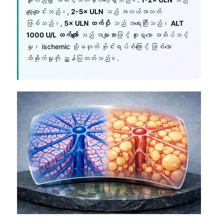
ပျော့ပျောင်းသည်၊,
2-5× ULN
သည် အလယ်အလတ်
ဖြစ်သည်၊,
5× ULN ထက်ပို
သည် အရေးကြီးသည်၊
ALT
1000 U/L ထက်ကျော်
သည် အများအားဖြင့် စူးရှသော အဆိပ်သင့်
မှု၊ ischemic သို့မဟုတ် ဗိုင်းရပ်စ်ကြောင့် ဖြစ်သော
ထိခိုက်မှုကို ညွှန်ပြတတ်သည်။.