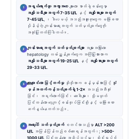
အရွယ်ရောက်သူ အကွာအဝေး
များသော ဓာတ်ခွဲခန်းတွေမှာ
အမျိုးသမီးများအတွက် 7-35 U/L
နှင့်
အမျိုးသားများအတွက်
7-45 U/L
, ၊ ဒါပေမယ့် အသည်းအထူးကုတွေက မကြာခဏ
ပိုနိမ့်တဲ့ ကျန်းမာရေးအတွက် သတ်မှတ်ချက်တွေကို
အသုံးပြုတတ်ကြပါတယ်။.
ကျန်းမာရေးအတွက် သတ်မှတ်ချက်များ
အများအပြားသော
hepatology လမ်းညွှန်ချက်တွေက အကြံပြုထားတာက
အမျိုးသမီးများအတွက် 19-25 U/L
နှင့်
အမျိုးသားများအတွက်
29-33 U/L
.
ပျော့ပျောင်းသော မြင့်တက်မှု
ဆိုလိုတာက ခန့်မှန်းအားဖြင့်
ပုံ
မှန်အထက်ကန့်သတ်ချက်ရဲ့ 1-2×
အသည်းအဆီဖုံး
ခြင်း၊ အရက်သောက်ခြင်း၊ ဆေးဝါးများ၊ သို့မဟုတ်
ပြင်းထန်သော လေ့ကျင့်ခန်းလုပ်ခြင်းတို့နှင့် မကြာခဏ
ဆက်နွယ်နေတတ်သည်။.
အရေးပေါ် သတ်မှတ်ချက်
စတင်လာသည်မှာ
ALT >200
U/L
အမြန်ပြန်လည်စစ်ဆေးရန်အတွက်၊;
>500-
1000 U/L
ပြင်းထန်သော အဆိပ်သင့်မှု၊ ဗိုင်းရပ်စ်