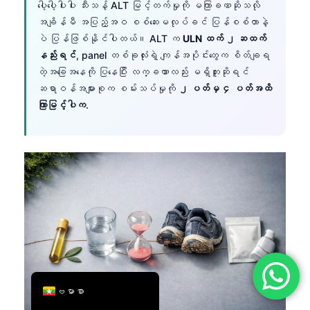
ပေါ့ပေါ့ပါးပါး သီးသန့် ALT မြင့်တက်မှုကို မကြာခဏဆိုသလို
简体中文
အချိန်မီ အပြည့်အဝ စစ်ဆေးမလုပ်ခင် ပြန်စစ်တာနဲ့
ပဲ ပြန်ဖြစ်နိုင်ပါတယ်။ ALT က
ULN ထက် ၂ ဆထက်
Română
နည်းရင်
, panel တစ်ခုလုံးရဲ့ ကျန်အပိုင်းတွေက စိတ်ချရ
Türkçe
တဲ့အခြေအနေကို ပြနေပြီး လက္ခဏာလည်း မရှိဘူးဆိုရင်
Ελληνικά
ဆရာဝန်အများစုက စမ်းသပ်မှုကို
၂ ပတ်မှ ၄ ပတ်အထိ
ကြာမြင့်ပါက
.
Português
Español
Italiano
עִבְרִית
Français
العربية
Deutsch
English
ဗမာစာ