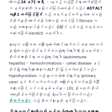
သော်လည်း
24 မှ 72 နာရီ
, ၊ နေ့စဉ် တည်ငြိမ်စွာ သောက်သုံးခြင်း
က နှစ်ခုလုံးကို အနည်းငယ်မြင့်နေစေနိုင်သည်။
AST:ALT
အချိုး 2 ထက်မြင့်ခြင်း
သည် အရက်နှင့်ဆက်နွယ်သော အသည်း
ထိခိုက်မှုကို ထောက်ခံနိုင်သော်လည်း အဆင့်မြင့် fibrosis က
လည်း အလားတူလုပ်နိုင်သည်။ ထို့ကြောင့် ၎င်းသည် သဲလွန်စ—
အဆုံးအဖြတ် (verdict) မဟုတ်ပါ။.
လူတွေက မကြာခဏ မကြားရလောက်အောင် နောက်ထပ် အစုအဝေးတစ်
ခုရှိသေးသည်—ဗိုင်းရပ်စ်အသည်းရောင်ရောဂါ B သို့မဟုတ် C၊
ကိုယ်ခံအားဆိုင်ရာ အသည်းရောင်ရောဂါ (autoimmune
hepatitis)၊ hemochromatosis၊ celiac disease နှင့်
သိုင်းရွိုက်ရောဂါများအားလုံးက ALT ကို မြှင့်တက်စေနိုင်သည်။
Hypothyroidism သည် မူလတန်းစောင့်ရှောက်မှု (primary
care) တွင် အိပ်မက်မက်သလို အကြောင်းရင်းတစ်ခုဖြစ်ပြီး
အထူးသဖြင့် ပင်ပန်းနွမ်းနယ်မှု၊ LDL သို့မဟုတ် ကိုယ်
အလေးချိန်တက်ခြင်းတို့လည်း ရှိနေပါက ဖြစ်တတ်သည်။
လိုအပ်သည်။
သည် ထိုထပ်တူမှုကို ရှင်းပြသည်။.
သိသာမထင်ရှားသော်လည်း မှန်ကန်သော ရောဂါလက္ခဏာများ