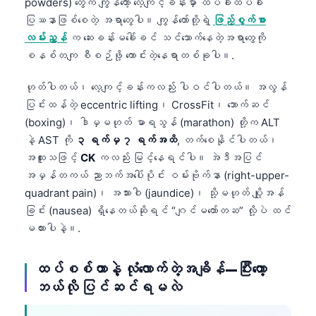
powders) တွေက ကျွန်တော့် လေ့ကျင့်ခန်းမှာ ထပ်ခါထပ်ခါ
日本語
ပြဿနာဖြစ်စေတဲ့ အရာတွေပါ။ ကျွန်တော်တို့ရဲ့
ဖြည့်စွက်စာ
Eesti
လမ်းညွှန်
က ဆေးခန်းမခေါ်ခင် သင်သောက်နေတဲ့အရာတွေကို
Azərbaycan dili
စနစ်တကျ စီစဉ်ဖို့ ကောင်းတဲ့နေရာတစ်ခုပါ။.
Bosanski
ဟုတ်ပါတယ်၊ လေ့ကျင့်ခန်းကလည်း ပါဝင်ပါတယ်။ အလွန်
Svenska
ပြင်းထန်တဲ့ eccentric lifting၊ CrossFit၊ ဘောက်ဆင်
(boxing)၊ ဒါမှမဟုတ် မာရသွန် (marathon) တို့က ALT
Српски језик
နဲ့ AST ကို
၃ ရက်မှ ၇ ရက်အထိ
, တက်စေနိုင်ပါတယ်၊
Íslenska
အထူးသဖြင့်
CK
ကလည်း မြင့်နေရင်ပါ။ အဲဒီအပြင်
Հայերեն
အမှန်တကယ် ညာဘက်အပေါ်ပိုင်း ဝမ်းဗိုက်နာ (right-upper-
quadrant pain)၊ အသားဝါ (jaundice)၊ သို့မဟုတ် ပျို့အန်
Bahasa Indonesia
ခြင်း (nausea) ရှိနေတယ်ဆိုရင် “ဂျင်မတော်တဆ” လို့ပဲ ထင်
हिन्दी
မထားပါနဲ့။.
Nederlands
Dansk
ထပ်စစ်တာနဲ့ လုံလောက်တဲ့အချိန်—ပြီးတော့
ဘယ်လို ပြင်ဆင်ရမလဲ
Български
فارسی