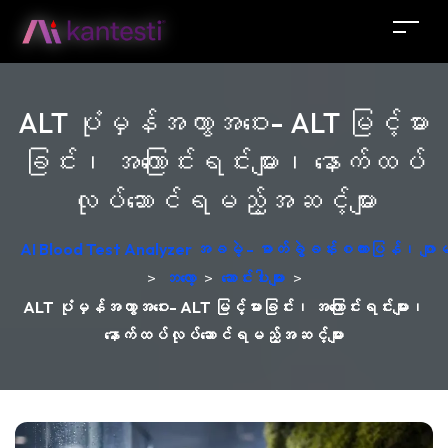
ALT ပုံမှန်အကွာအဝေး- ALT မြင့်မား
ခြင်း၊ အကြောင်းရင်းများ၊ နောက်ထပ်
လုပ်ဆောင်ရမည့်အဆင့်များ
AI Blood Test Analyzer အခမဲ့ - ဓာတ်ခွဲခန်းစကားပြန်၊ ဂျ
>
ဘလော့
>
ဆောင်းပါးများ
>
ALT ပုံမှန်အကွာအဝေး- ALT မြင့်မားခြင်း၊ အကြောင်းရင်းများ၊
နောက်ထပ်လုပ်ဆောင်ရမည့်အဆင့်များ