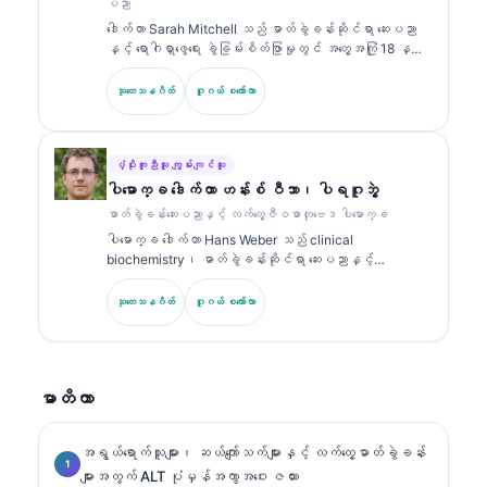
ပညာ
ဓာတ်ခွဲခန်းဆိုင်ရာ ရောဂါရှာဖွေခြင်း (laboratory
ဒေါက်တာ Sarah Mitchell သည် ဓာတ်ခွဲခန်းဆိုင်ရာ ဆေးပညာ
diagnostics) တို့နှင့်ပတ်သက်၍ ဓာတ်ခွဲခန်းဆိုင်ရာ ဆေး
နှင့် ရောဂါရှာဖွေရေး ခွဲခြမ်းစိတ်ဖြာမှုတွင် အတွေ့အကြုံ 18 နှစ်
ပညာဆိုင်ရာ ခေါင်းစဉ်များအပေါ်တွင် အကြိမ်ကြိမ် ထုတ်ဝေခဲ့
ကျော်ရှိသော ဘုတ်အဖွဲ့မှ အသိအမှတ်ပြု ကလင်နစ် ပက်သော်လော်
သည်။.
ဂျစ် (clinical pathologist) ဖြစ်သည်။ သူမသည် clinical
သုတေသနဂိတ်
ဂူဂယ် စကော်လာ
chemistry တွင် အထူးပြု အသိအမှတ်ပြုလက်မှတ်များကို ကိုင်
ဆောင်ထားပြီး လက်တွေ့ဆေးဘက်ဆိုင်ရာတွင် biomarker panel များ
နှင့် ဓာတ်ခွဲခန်းခွဲခြမ်းစိတ်ဖြာမှုများအကြောင်းကို အများအပြား
ထုတ်ဝေထားသည်။.
ပံ့ပိုးကူညီသူ ကျွမ်းကျင်သူ
ပါမောက္ခ ဒေါက်တာ ဟန်းစ် ဝီဘာ၊ ပါရဂူဘွဲ့
ဓာတ်ခွဲခန်းဆေးပညာနှင့် လက်တွေ့ဇီဝဓာတုဗေဒ ပါမောက္ခ
ပါမောက္ခ ဒေါက်တာ Hans Weber သည် clinical
biochemistry၊ ဓာတ်ခွဲခန်းဆိုင်ရာ ဆေးပညာနှင့်
biomarker သုတေသနတွင် အတွေ့အကြုံ 30+ နှစ်ရှိသည်။
German Society for Clinical Chemistry ၏ ယခင်
သုတေသနဂိတ်
ဂူဂယ် စကော်လာ
ဥက္ကဋ္ဌဟောင်းဖြစ်ပြီး ရောဂါရှာဖွေရေး panel ခွဲခြမ်းစိတ်ဖြာ
မှု၊ biomarker စံချိန်ညှိမှု (standardization) နှင့် AI
အကူအညီဖြင့် ဓာတ်ခွဲခန်းဆိုင်ရာ ဆေးပညာတို့တွင် အထူးပြု
သည်။.
မာတိကာ
အရွယ်ရောက်သူများ၊ ဆယ်ကျော်သက်များနှင့် လက်တွေ့ဓာတ်ခွဲခန်း
များအတွက် ALT ပုံမှန်အကွာအဝေး ဇယား