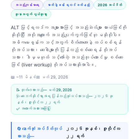
အသည်းကျန်းမာရေး
ဓာတ်ခွဲခန်း ရလဒ်ဖတ်နည်း
2026 အပ်ဒိတ်
လူနာအတွက် လွယ်ကူစွာ
ALT မြင့်ရလဒ်က အများအားဖြင့် အသည်းဆဲလ်များ ယားယံခြင်းကို
ဆိုလိုပြီး အလိုအလျောက် အသည်းပျက်ကွက်ခြင်းဟု မဆိုလိုပါ။
အဓိကမေးခွန်းက သင့်အတွက် စိတ်အေးအေးနဲ့ ထပ်စစ်ရန်
လိုအပ်သလား၊ ဆေးဝါးများကို ပြန်လည်စစ်ဆေးရန် လိုအပ်
သလား၊ ဒါမှမဟုတ် သင့်တော်တဲ့ အသည်းလုပ်ဆောင်မှု စစ်ဆေး
ခြင်း (liver workup) လိုအပ်သလားဆိုတာပါ။.
📖 ~11 မိနစ်
📅
မတ် 29, 2026
📝 ထုတ်ဝေထားသည်—
မတ် 29, 2026
🩺 ဆေးဘက်ဆိုင်ရာအရ ပြန်လည်သုံးသပ်ထားသည်—
၂၀၂၆ ခု
နှစ်၊ ဇူလိုင်လ ၂၂ ရက်
✅ အထောက်အထားအခြေပြု
🔄 နောက်ဆုံး အပ်ဒိတ်လုပ်
၂၀၂၆ ခုနှစ်၊ ဇူလိုင်လ
ထားသည်—
၂၂ ရက်