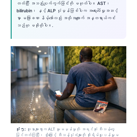
တတ်ပြီး အသည်းပျက်ကွက်ခြင်းကို မဟုတ်ပါ။ AST၊
bilirubin၊ နှင့် ALP ပုံမှန်ဖြစ်ပါက အရေးပေါ်မှုအဆင့်
မှာ မကြာခဏ နိမ့်သော်လည်း အလိုအလျောက် အန္တရာယ်ကင်း
သည်ဟု မဆိုလိုပါ။.
Norsk bokmål
ပုံ ၅:
လူနာများစွာက ALT မူမမှန်မှုကို အရင်ဆုံး သီးသန့်တွေ့
Ślōnskŏ gŏdka
မြင်တတ်ကြပြီး၊ ထို့ကြောင့် သီးသန့်ပုံစံများကို စိုးရိမ်ပူပန်မှုမ