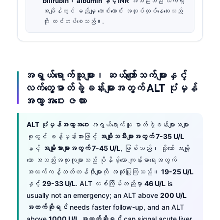
bilirubin၊ albumin နှင့် INR
အသည်းသည် လက်ရှိ
အချိန်တွင် မည်မျှ ကောင်းကောင်း အလုပ်လုပ်နေသေးသည်
ကို ထင်ဟပ်စေသည်။.
အရွယ်ရောက်သူများ၊ ဆယ်ကျော်သက်များနှင့်
လက်တွေ့ဓာတ်ခွဲခန်းများအတွက် ALT ပုံမှန်
အကွာအဝေး ဇယား
ALT ပုံမှန်အကွာအဝေး
အရွယ်ရောက်သူ ဓာတ်ခွဲခန်းများအများ
စုတွင် ခန့်မှန်းအားဖြင့်
အမျိုးသမီးများအတွက် 7-35 U/L
နှင့်
အမျိုးသားများအတွက် 7-45 U/L
, ဖြစ်သည်၊ သို့သော် အချို့
သော အသည်းအထူးကုများသည် ပိုနိမ့်သော ကျန်းမာရေးအတွက်
အထက်ကန့်သတ်တန်ဖိုးများကို အသုံးပြုကြသည်။
19-25 U/L
နှင့်
29-33 U/L
. ALT တစ်ကြိမ်တည်းမှာ
46 U/L
is
usually not an emergency; an ALT above
200 U/L
အထက်ဆိုရင်
needs faster follow-up, and an ALT
above
1000 U/L အထက်ဆိုရင်
can signal acute liver