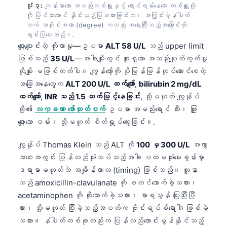
ပုံ ၃:
ကျန်းမာသော အသည်းတစ်ရှူးနှင့် ရောင်ရမ်းနေသော တစ်ရှူးတို့
ကို မြင်သာအောင် နှိုင်းယှဉ်ပြသထားခြင်းက၊ အကြွင်းမဲ့နံပါတ်
ထက် အတိုင်းအတာ (degree) ကလည်း အရေးကြီးသည့်အကြောင်းကို
ရှင်းပြပေးသည်။.
ပျော့ပျောင်းတဲ့ တိုးလာမှု—ဥပမာ
ALT 58 U/L
သည် upper limit
ဖြစ်သည့်
35 U/L
—အခါမျိုးတွင် စူးရှသော အသည်းပျက်ကွက်မှု
လိုမျိုး မဖြစ်တတ်ပါ။ ကျွန်တော့်ကို ပိုမြန်မြန်လုပ်ဆောင်စေတဲ့
အခြေအနေတွေက
ALT 200 U/L ထက်ကျော်
,
bilirubin 2 mg/dL
ထက်ကျော်
,
INR သည် 1.5 ထက်မြင့်နေခြင်း
, သို့မဟုတ် ကျွန်ုပ်
တို့၏
လက္ခဏာ ဖော်ထုတ်စက်
ဥပမာ အမည်းရောင် ဆီး၊ ဖြူ
ဖျော့သော ဝမ်း၊ သို့မဟုတ် စိတ်ရှုပ်ထွေးခြင်း။.
ကျွန်ုပ် Thomas Klein သည် ALT ကို
100 မှ 300 U/L
အကွာ
အဝေးအတွင်း ပြန်လည်သုံးသပ်သည့်အခါ ပထမဆုံးမေးခွန်းမှာ
ဒရာမာမဟုတ်ဘဲ အချိန်ကာလ (timing) ဖြစ်သည်။ လူနာ
သည် amoxicillin-clavulanate ကို စတင်သောက်ခဲ့သလား၊
acetaminophen ကို တိုးသောက်ခဲ့သလား၊ မာရသွန် ပြေးပြီးပြီ
လား၊ သို့မဟုတ် ပြီးခဲ့သည့်အပတ်က ဗိုင်းရပ်စ်ရောဂါ ဖြစ်ခဲ့
သလား။ နံပါတ်တစ်ခုတည်းက ပြန်လည်ကောင်းမွန်နိုင်သည့်