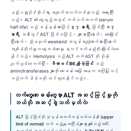
နည်းပညာပိုင်းဆိုင်ရာ အချက်အလက်တစ်ခုလည်း အရေးကြီး
သည်။ ALT ၏ သွေးရည်အတွင်း တစ်ဝက်အသက် (serum
half-life) သည် ခန့်မှန်းအားဖြင့်
၄၇ နာရီ
, ဖြစ်ပြီး
၁၇
နာရီ
, အနီးတွင် AST ဖြစ်သဖြင့်၊ ဖျားနာပြီးနောက်၊ ဆေးပြောင်း
ပြီးနောက်၊ သို့မဟုတ် weekend အလွန်အကျွံသောက်စားပြီးနောက်
အချိန်ကိုက်မှုက သွေးစစ်ဆေးမှု ရလဒ်ဖတ်နည်းကို ပြောင်းလဲစေ
နိုင်သည်။ Hemolysis သည် ALT ထက် AST ကို ပိုမို
ပျက်ယွင်းစေတတ်ပြီး၊
ဗီတာမင် B6 ချို့တဲ့ခြင်း
သည်
aminotransferases များကို ဆေးခန်းအခြေအနေက အကြံပြုသင့်
သည်ထက် နိမ့်သလို ထင်ရစေနိုင်သည်။.
လက်တွေ့ဆေးခန်းတွေမှာ ALT အဆင့်မြင့်မှုကို
ဘယ်လို အဆင့်ခွဲသတ်မှတ်လဲ
ALT မြင့်ခြင်းကို ပုံမှန်အထက်ကန့်သတ်တန်ဖိုး (upper
limit of normal) ထက် မည်မျှအကြိမ်များစွာ ကျော်သည်အပေါ်
မူတည်၍ အဆင့်သတ်မှတ်လေ့ရှိသည်။.
1-2× ULN
သည်