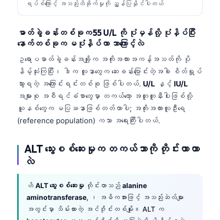
ရပ်စ်ကြောင့် အသည်းထိခိုက်မှုကို ညွှန်ပြနိုင်ပါတယ်
ဓာတ်ခွဲခန်းတစ်ခုက 55 U/L ကို ပုံမှန်လို့ ပုံနှိပ်ပြီး
နောက်တစ်ခုက မပုံနှိပ်တာ ဘာကြောင့်လဲ
ဥရောပဓာတ်ခွဲခန်းအချို့က အကိုးအကားအကန့်အသတ်ကို ပို
နိမ့်သုံးကြပြီး၊ ဒါက လူနာတွေက ဆေးခန်းပြောင်းတဲ့အခါ စိတ်ရှုပ်
သွားရတဲ့ အကြောင်းရင်းတစ်ခု ဖြစ်ပါတယ်.
U/L
နှင့်
IU/L
အများစု အစီရင်ခံစာတွေမှာ တကယ်တော့ အတူတူနီးပါးဖြစ်လို့
ယူနစ်တွေက မပြဿနာဖြစ်တတ်တာပါ; အကိုးအကားလူဦးရေ
(reference population) ကသာ အရေးကြီးပါတယ်.
ALT သွေးစစ်ဆေးမှုက တကယ်ဘာကို တိုင်းတာတာ
လဲ
ဟိ
ALT သွေးစစ်ဆေးမှု
တိုင်းတာသည်
alanine
aminotransferase
, ၊ အဓိကအားဖြင့် အသည်းဆဲလ်များ
အတွင်းမှာ သိမ်းထားတဲ့ အင်ဇိုင်းတစ်မျိုး။ ALT က