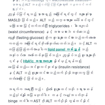
နာတာရှည် ALT အနည်းငယ်မြင့်ခြင်းများစွာ၏ ဂန္တဝင် တစ်
ရှူးပုံစံ။.
ကျွန်ုပ်မြင်ရသည့် နာတာရှည် အကြောင်းရင်းတွင် အများဆုံးမှာ
MASLD ဖြစ်သည်။ ALT သည် လက္ခဏာများမပေါ်ခင်တွင်
မကြာခဏ မြင့်တက်တတ်ပြီး triglycerides၊ ခါးအကျယ်
(waist circumference) နှင့် အစာမစားဘဲ စစ်ဆေးသည့်
သွေးချို (fasting glucose) တို့က လူနာများထင်ထားသည်ထက် စောစော
ကတည်းက အကြောင်းရင်းကို ဖော်ထုတ်ပေးတတ်သည်။ သင့် ALT က
တဖြည်းဖြည်းတက်လာနေပါက
lipid panel လမ်းညွှန်
သည်
အသုံးဝင်သော အဖော်တစ်ခုဖြစ်သည်။ ကျွန်ုပ်သည် လူနာများကို
၎င်းနှင့်
HbA1c အကွာအဝေးများ
နှိုင်းယှဉ်ရန်လည်း
မေးမြန်းသည်—အင်ဆူလင်ခုခံမှု (insulin resistance)
နှင့် ALT သည် လူများထင်ထားသည်ထက် ပိုမိုအတူတကွ ဖြစ်
တတ်သောကြောင့် ဖြစ်သည်။.
အရက်က အရေးကြီးသည်၊ သို့သော် လူများထင်သလို ဒရာမာဆန်
သည့်ပုံစံမျိုးအမြဲမဟုတ်ပါ။ တနင်္ဂနွေ/အပတ်ကုန်
binge တစ်ခါက AST ကို ALT ထက်ပိုမို တွန်းတင်နိုင်