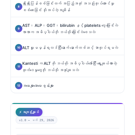
ရိုးရိုးပြန်စစ်ခြင်းထက် အပြည့်အစုံ အသည်းလုပ်ဆောင်မှု
စစ်ဆေးခြင်း လိုအပ်တဲ့အချိန်
AST၊ ALP၊ GGT၊ bilirubin နှင့် platelets တွေ ပြောင်းလဲ
လာတာက အဓိပ္ပါယ်ကို ဘယ်လို ပြောင်းလဲစေသလဲ
ALT မူမမှန်ရလဒ်ပြီးနောက် နောက်တစ်ဆင့် ဘာလုပ်ရမလဲ
Kantesti က ALT ကို ဘယ်လို အဓိပ္ပါယ်ဖော်ပြီး ရွေးချယ်ထားတဲ့
ထုတ်ဝေမှုတွေကို ဘယ်လို အသုံးချသလဲ
အမေးများသောမေးခွန်းများ
⚡ အကျဉ်းချုပ်
v1.0 —
မတ် 29, 2026