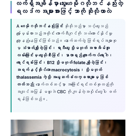
လက်ရှိအချိန်မှာ သွေးဟေမိုဂလိုဘင် နည်းတဲ့
ရလဒ်က အများအားဖြင့် ဘာကို ဆိုလိုတာလဲ
A
ဟေမိုဂလိုဘင်နည်းခြင်း
ဆိုလိုသည်မှာ သင့်သွေးသည်
မျှော်မှန်းထားသည့်အတိုင်း အောက်ဆီဂျင်ကို သယ်ဆောင်နိုင်မှု
လျော့နည်းနေခြင်းဖြစ်သည်။ နောက်ဆက်တွဲ ဖြစ်ရပ်အများစု
မှာ
သံဓာတ်ချို့တဲ့ခြင်း၊ ရာသီသွေး သို့မဟုတ် အစာအိမ်အူ
လမ်းကြောင်းမှ သွေးယိုစီးခြင်း၊ နာတာရှည် ကျောက်ကပ်ရောဂါ၊
ရောင်ရမ်းခြင်း၊ B12 သို့မဟုတ် folate ချို့တဲ့ခြင်း၊
အရက်နှင့်ဆိုင်သော macrocytosis၊ သို့မဟုတ်
thalassemia ကဲ့သို့ အမွေဆက်ခံလက္ခဏာများမှ ဖြစ်
တတ်သည်
; နောက်တစ်ဆင့်မှာ အကြောင်းရင်းတစ်ခုတည်းကို
အလျင်အမြန် မယူဘဲ CBC ကို ကျန်တဲ့အပိုင်းတွေပါ ဖတ်
ရန်ဖြစ်သည်။.