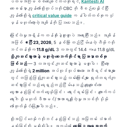
ပထမအကြိမ် စစ်ဆေးချင်တယ်ဆိုရင်,
Kantesti AI
ဆေးခန်းမှာ ကျွန်တော်တို့လုပ်သလို CBC ကို စီစဉ်ပေးနိုင်ပြီး
ကျွန်တော်တို့ရဲ့
critical value guide
က နံပါတ်တစ်ခုက ပုံ
မှန်မဟုတ်တော့တဲ့အချိန်ကို ပြသပေးသည်။.
ပြောင်းလဲမှုအရှိန်က တန်ဖိုးနဲ့တူတူပဲ အရေးကြီးသည်။ အချိန်
အဖြစ်
ဧပြီ 23, 2026
, 5 နှစ်ကြာ တည်ငြိမ်နေတဲ့ ဟီမိုဂလို
ဘင်တန်ဖိုးက
11.8 g/dL
3 လအတွင်း 14.4 ကနေ 11.8 g/dL
သို့ ကျဆင်းသွားတာနဲ့ မတူတဲ့ ဆေးဘက်ဆိုင်ရာ ပြဿနာတစ်ခု
ဖြစ်သည်
— 3 လအတွင်း ကျဆင်းသွားတာနဲ့ မတူပါ၊ ပြီးတော့
ကျွန်တော်တို့ရဲ့
2 million
အပ်လုဒ်လုပ်ထားသော အစီရင်ခံစာများ
တွင် တဖြည်းဖြည်းကျဆင်းသွားသည့် လမ်းကြောင်းများ ရုတ်တရက်ကျ
ဆင်းသွားခြင်းသည် ရေရှည်တည်ငြိမ်နေသည့် ပျော့ပျောင်းသော
သွေးအားနည်းခြင်းထက် သွေးယိုခြင်း၊ ရောင်ရမ်းခြင်း၊ ကျောက်ကပ်
ရောဂါ သို့မဟုတ် ဗီတာမင်/အာဟာရချို့တဲ့မှုအသစ်ကို ပိုမို
ဖော်ထုတ်နိုင်ခြေများပါသည်။.
ထို့အပြင် ဟေမိုဂလိုဘင်နည်းခြင်းသည် အမြဲတမ်း သံဓာတ်
နည်းခြင်းကို မဆိုလိုပါ။ အကယ်၍
သွေးဖြူဥအရေအတွက်