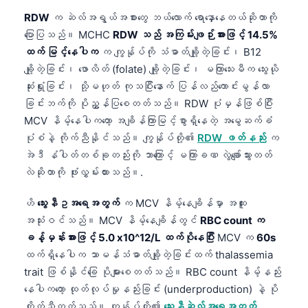
RDW
က ဆဲလ်အရွယ်အစားတွေ ဘယ်လောက် ရောနှောနေတယ်ဆိုတာကို
ပြောပြသည်။ MCHC
RDW သည် အကြမ်းဖျဉ်းအားဖြင့် 14.5%
ထက် မြင့်နေပါက
က ကျွန်ုပ်ကို သံဓာတ်ချို့တဲ့ခြင်း၊ B12
ချို့တဲ့ခြင်း၊ ဖောလိတ် (folate) ချို့တဲ့ခြင်း၊ မကြာသေးမီက သွေးယို
ဆုံးရှုံးခြင်း၊ သို့မဟုတ် ကုသပြီးနောက် ပြန်လည်ကောင်းမွန်လာ
ခြင်းဘက်ကို ပိုညွှန်ပြစေတတ်သည်။ RDW ပုံမှန်ဖြစ်ပြီး
MCV နိမ့်နေပါကတော့ အချိန်ကြာမြင့်စွာရှိနေတဲ့ အမွေဆက်ခံ
ပုံစံနဲ့ ကိုက်ညီနိုင်သည်။ ကျွန်ုပ်တို့၏
RDW ဖတ်နည်း
က
အဲဒီ နံပါတ်တစ်ခုတည်းကို ဘာကြောင့် မကြာခဏ လွဲချော်သွားတတ်
လဲဆိုတာကို ဖုံးလွှမ်းထားသည်။.
ဟိ
သွေးနီဥအရေအတွက်
က MCV နိမ့်နေချိန်မှာ အထူး
အသုံးဝင်သည်။ MCV နိမ့်နေချိန်တွင်
RBC count က
ခန့်မှန်းအားဖြင့် 5.0 x10^12/L ထက်ပိုနေပြီး
MCV က
60s
ထက်ရှိနေပါက သာမန်သံဓာတ်ချို့တဲ့ခြင်းထက် thalassemia
trait ဖြစ်နိုင်ခြေ ပိုများစေတတ်သည်။ RBC count နိမ့်နည်း
နေပါကတော့ ထုတ်လုပ်မှုနည်းခြင်း (underproduction) နဲ့ ပို
ကိုက်ညီတတ်သည်။ ကျွန်ုပ်တို့၏
သွေးနီဆဲလ်အရေအတွက်