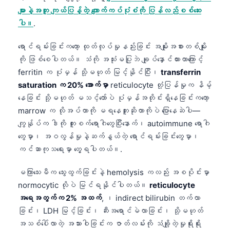
များနဲ့အတူ ကျယ်ပြန့်တဲ့ ကျောက်ကပ်ပုံစံကို ပြန်လည်စစ်ဆေး
తెలుగు
ပါ။
.
मराठी
ရောင်ရမ်းခြင်းကတော့ ထုတ်လုပ်မှုနည်းခြင်း အမျိုးအစားတစ်မျိုး
اردو
ကို ဖြစ်စေပါတယ်။ သံကို အသုံးမပြုဘဲ ချုပ်နှောင်ထားတာကြောင့်
বাংলা
ferritin က ပုံမှန် သို့မဟုတ် မြင့်နိုင်ပြီး၊
transferrin
Shqip
saturation က 20% အောက်မှာ
reticulocyte တုံ့ပြန်မှုက နိမ့်
နေခြင်း သို့မဟုတ် မသင့်တော်ပဲ ပုံမှန်အတိုင်းရှိနေခြင်းကတော့
Magyar
marrow က လိုအပ်တာကို မရနေဘူးဆိုတာကိုပဲ ပြောနေဆဲပါ—
Slovenščina
ကျွန်ုပ်က ဒါကို ကူးစက်ရောဂါတွေပြီးနောက်၊ autoimmune ရောဂါ
한국어
တွေမှာ၊ အဝလွန်မှုနဲ့ဆက်နွယ်တဲ့ ရောင်ရမ်းခြင်းတွေမှာ၊
ကင်ဆာကုသရေးမှာ တွေ့ရပါတယ်။.
Polski
Lietuvių kalba
မကြာသေးမီက သွေးထွက်ခြင်းနဲ့ hemolysis ကလည်း အစပိုင်းမှာ
Русский
normocytic လိုပဲ မြင်ရနိုင်ပါတယ်။
reticulocyte
အရေအတွက်က 2% အထက်
, ၊ indirect bilirubin တက်လာ
ქართული
ခြင်း၊ LDH မြင့်ခြင်း၊ ဆီးအရောင်မဲလာခြင်း၊ သို့မဟုတ်
Čeština
အသစ်ပေါ်လာတဲ့ အသားဝါခြင်းက ဇာတ်လမ်းကို သံချို့တဲ့မှုရိုးရိုး