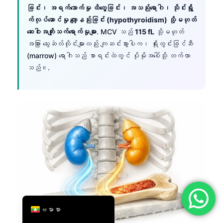
ခြင်း၊ အရက်သောက်မှု ထိတွေ့ခြင်း၊ အသည်းရောဂါ၊ သိုင်းရွို
简体中文
က်လုပ်ဆောင်မှု လျော့နည်းခြင်း (hypothyroidism) သို့မဟုတ်
Română
ဆေးဝါးအကျိုးသက်ရောက်မှုများ
. MCV သည်
115 fL
သို့မဟုတ်
အခြား သွေးဆဲလ်လိုင်းများလည်း ကျဆင်းသွားပါက၊ ရိုးတွင်းခြင်ဆီ
Türkçe
(marrow) ရောဂါသည် စာရင်းထဲတွင် ပိုမိုအပေါ်သို့ တက်လာ
Ελληνικά
သည်။.
Português
Español
Italiano
עִבְרִית
Français
العربية
Deutsch
English
ဗမာစာ