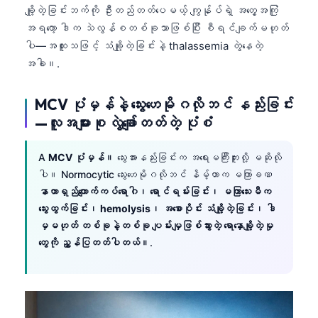
Gàidhlig
ချို့တဲ့ခြင်းဘက်ကို ဦးတည်တတ်ပေမယ့် ကျွန်ုပ်ရဲ့ အတွေ့အကြုံ
Euskara
အရတော့ ဒါက သဲလွန်စတစ်ခုသာဖြစ်ပြီး စီရင်ချက်မဟုတ်
ပါ—အထူးသဖြင့် သံချို့တဲ့ခြင်းနဲ့ thalassemia တွဲနေတဲ့
Македонски јазик
အခါ။.
Latviešu valoda
Galego
MCV ပုံမှန်နဲ့ သွေးဟေမိုဂလိုဘင် နည်းခြင်း
অসমীয়া
—လူအများစု လွဲချော်တတ်တဲ့ ပုံစံ
සිංහල
A
MCV ပုံမှန်။
သွေးအားနည်းခြင်းက အရေးမကြီးဘူးလို့ မဆိုလို
سنڌي
ပါ။ Normocytic သွေးဟေမိုဂလိုဘင် နိမ့်တာက မကြာခဏ
پښتو
နာတာရှည်ကျောက်ကပ်ရောဂါ၊ ရောင်ရမ်းခြင်း၊ မကြာသေးမီက
သွေးထွက်ခြင်း၊ hemolysis၊ အစောပိုင်း သံချို့တဲ့ခြင်း၊ ဒါ
မှမဟုတ် တစ်ခုနဲ့တစ်ခု ပျမ်းမျှဖြစ်သွားတဲ့ ရောနှောချို့တဲ့မှု
Slovenčina
တွေကို ညွှန်ပြတတ်ပါတယ်။
.
Hrvatski
Suomi
Қазақ тілі