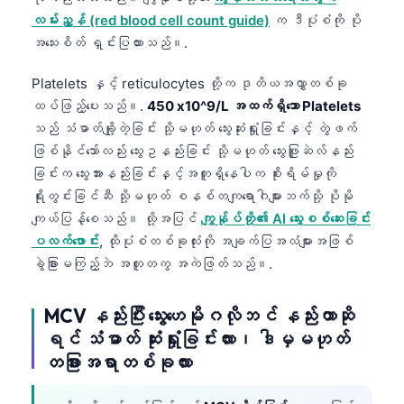
လမ်းညွှန် (red blood cell count guide)
က ဒီပုံစံကို ပို
အသေးစိတ် ရှင်းပြထားသည်။.
Platelets နှင့် reticulocytes တို့က ဒုတိယအလွှာတစ်ခု
ထပ်ဖြည့်ပေးသည်။.
450 x10^9/L အထက်ရှိသော Platelets
သည် သံဓာတ်ချို့တဲ့ခြင်း သို့မဟုတ် သွေးဆုံးရှုံးခြင်းနှင့် တွဲဖက်
ဖြစ်နိုင်သော်လည်း သွေးဥနည်းခြင်း သို့မဟုတ် သွေးဖြူဆဲလ်နည်း
ခြင်းက သွေးအားနည်းခြင်းနှင့်အတူရှိနေပါက စိုးရိမ်မှုကို
ရိုးတွင်းခြင်ဆီ သို့မဟုတ် စနစ်တကျရောဂါများဘက်သို့ ပိုမို
ကျယ်ပြန့်စေသည်။ ထို့အပြင်
ကျွန်ုပ်တို့၏ AI သွေးစစ်ဆေးခြင်း
ပလက်ဖောင်း
, ထိုပုံစံတစ်ခုလုံးကို အချက်ပြအလံများအဖြစ်
ခွဲခြားမကြည့်ဘဲ အတူတကွ အကဲဖြတ်သည်။.
MCV နည်းပြီး သွေးဟေမိုဂလိုဘင် နည်းတာဆို
ရင် သံဓာတ် ဆုံးရှုံးခြင်းလား၊ ဒါမှမဟုတ်
တခြားအရာတစ်ခုလား