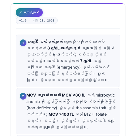
⚡ အကျဉ်းချုပ်
v1.0 —
ဧပြီ 23, 2026
အရေးပေါ် သတ်မှတ်ချက်
သွေးဟေမိုဂလိုဘင် အောက်ပါ
အဆင့်ထက်
8 g/dL အောက်ကျရင်
အများအားဖြင့် အမြန်
ဆုံး ဆေးဘက်ဆိုင်ရာ နောက်ဆက်တွဲ စစ်ဆေးမှု လိုအပ်
တတ်သည်။ အောက်ပါအဆင့်ထက်
7 g/dL
သည်
မကြာခဏ အရေးပေါ် (emergency) နယ်ပယ်ထဲဝင်
တတ်ပြီး အထူးသဖြင့် ရင်ဘတ်အောင့်ခြင်း၊ မူးလဲ
ခြင်း၊ သို့မဟုတ် အသက်ရှုမဝခြင်းတို့ရှိပါက။.
MCV အချက်အလက်
MCV <80 fL
သည် microcytic
anemia ကို ညွှန်ပြတတ်ပြီး အများဆုံးမှာ သံဓာတ်ချို့တဲ့ခြင်း
(iron deficiency) သို့မဟုတ် thalassemia trait ဖြစ်
တတ်သည်။;
MCV >100 fL
သည် B12၊ folate၊
အရက်၊ အသည်း၊ သိုင်းရွိုက်၊ သို့မဟုတ် ဆေးဝါးအကျိုး
သက်ရောက်မှုများကို ညွှန်ပြတတ်သည်။.