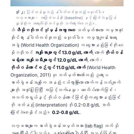
ပုံ ၂:
ပြင်းထန်မှုသည် နံပါတ်တစ်ခုတည်းမဟုတ်ပါ။
လက္ခဏာများ၊ အခြေခံတန်ဖိုး (baseline) နှင့် ပြောင်းလဲမှုမြန်
နှုန်းတို့က အရေးပေါ်လိုအပ်မှုကို သက်ရောက်စေသည်။.
ဟိ
ဟီမိုဂလိုဘင် ပုံမှန်အကွာအဝေး
သတ်မှတ်ထားသော ကမ္ဘာလုံး
ဆိုင်ရာ နံပါတ်တစ်ခုတည်း မဟုတ်ပါ။ ကမ္ဘာ့ကျန်းမာရေး
အဖွဲ့ (World Health Organization) က သွေးအားနည်းခြင်းကို ဟေ
မိုဂလိုဘင်
အမျိုးသားများတွင် 13.0 g/dL အောက်
, အောက်
ကိုယ်ဝန်
မရှိသော အမျိုးသမီးများတွင် 12.0 g/dL အောက်
, အောက်၊
ကိုယ်ဝန်ဆောင်စဉ်တွင် 11.0 g/dL အောက်
(World Health
Organization, 2011) ဟု သတ်မှတ်ထားသော်လည်း ဥရောပ
ဓာတ်ခွဲခန်းအချို့က အနည်းငယ်ကွာခြားသော အောက်ကန့်သတ်ချက်
များကို အသုံးပြုကြပြီး အမြင့်တက်နေမှု၊ ဆေးလိပ်သောက်ခြင်း၊
အသက်အရွယ်နှင့် ကိုယ်ဝန်ဆောင်ခြင်းတို့က သွေးအားနည်းခြင်း
ကို ဖတ်နည်း (interpretation) ကို 0.2-0.8 g/dL အထိ
ပြောင်းလဲစေနိုင်သည်။
0.2-0.8 g/dL
.
လက္ခဏာများက ဓာတ်ခွဲခန်းအမှတ်အသား (lab flag) ထက် ပို
အရေးကြီးနိုင်ပါသည်။ နှလုံးသွေးကြောရောဂါရှိပြီး အသစ်ဖြစ်လာ