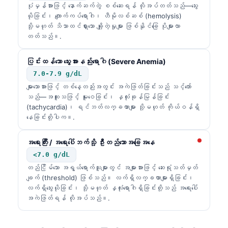
ပုံမှန်အားဖြင့် နောက်ဆက်တွဲ စစ်ဆေးရန် လိုအပ်တတ်သည်—သွေး
ယိုခြင်း၊ ကျောက်ကပ်ရောဂါ၊ ဟီမိုလစ်ဆစ် (hemolysis)
သို့မဟုတ် သိသာထင်ရှားသော ချို့တဲ့မှုများ ဖြစ်နိုင်ခြေ ပိုများလာ
တတ်သည်။.
ပြင်းထန်သော သွေးအားနည်းရောဂါ (Severe Anemia)
7.0-7.9 g/dL
များသောအားဖြင့် တစ်နေ့တည်းအတွင်း အကဲဖြတ်ခြင်းသည် သင့်တော်
သည်—အထူးသဖြင့် မူးဝေခြင်း၊ နှလုံးခုန်မြန်ခြင်း
(tachycardia)၊ ရင်ဘတ်လက္ခဏာများ သို့မဟုတ် ကိုယ်ဝန်ရှိ
နေခြင်းတို့ပါက။.
အရေးကြီး / အရေးပေါ်ဘက်သို့ ဦးတည်သောအခြေအနေ
<7.0 g/dL
တည်ငြိမ်သော အရွယ်ရောက်သူများတွင် အများအားဖြင့် ဆေးရုံသတ်မှတ်
ချက် (threshold) ဖြစ်သည်။ လက်ရှိလက္ခဏာများရှိခြင်း၊
လက်ရှိသွေးယိုခြင်း၊ သို့မဟုတ် နှလုံးရောဂါရှိခြင်းတို့သည် အရေးပေါ်
အကဲဖြတ်ရန် လိုအပ်သည်။.