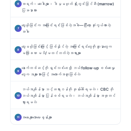
အရက်၊ ဆေးဝါးများ၊ ဒါမှမဟုတ် ရိုးတွင်းခြင်ဆီ (marrow)
ပြဿနာလား
သွေးယိုခြင်းက အကြောင်းရင်းဖြစ်တဲ့အခါ—ပြီးတော့ ဖုံးကွယ်ထားတဲ့
အခါ
သွေးမယိုခြင်းကြောင့် ဖြစ်နိုင်တဲ့ အကြောင်းရင်းတွေကို လူနာတွေက
မကြာခဏ မသိ/မထင်တတ်တဲ့အရာများ
နောက်တစ်ဆင့်ကို ရှင်းလင်းစေဖို့ ဘယ် follow-up စစ်ဆေးမှု
တွေက အများအားဖြင့် အထောက်အကူဖြစ်လဲ
ဘယ်အချိန်မှာ သင့်ဆရာဝန်ကို ဖုန်းခေါ်ရမလဲ၊ CBC ကို
ဘယ်အချိန်မှာ ပြန်စစ်ရမလဲ၊ ဘယ်အချိန်မှာ အခုတင်
သွားရမလဲ
အမေးများသောမေးခွန်းများ