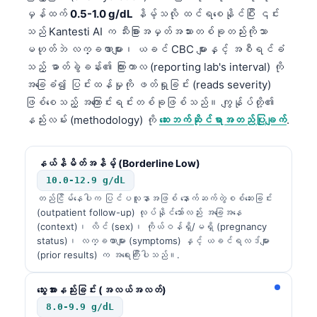
မှန်ထက်
0.5-1.0 g/dL
နိမ့်သလို ထင်ရစေနိုင်ပြီး ၎င်း
သည် Kantesti AI က သီးခြားအမှတ်အသားတစ်ခုတည်းကိုသာ
မဟုတ်ဘဲ လက္ခဏာများ၊ ယခင် CBC များနှင့် အစီရင်ခံ
သည့် ဓာတ်ခွဲခန်း၏ ကြားကာလ (reporting lab's interval) ကို
အခြေခံ၍ ပြင်းထန်မှုကို ဖတ်ရှုခြင်း (reads severity)
ဖြစ်စေသည့် အကြောင်းရင်းတစ်ခုဖြစ်သည်။ ကျွန်ုပ်တို့၏
နည်းလမ်း (methodology) ကို
ဆေးဘက်ဆိုင်ရာအတည်ပြုချက်
.
နယ်နိမိတ်အနိမ့် (Borderline Low)
10.0-12.9 g/dL
တည်ငြိမ်နေပါက ပြင်ပလူနာအဖြစ် နောက်ဆက်တွဲစစ်ဆေးခြင်း
(outpatient follow-up) လုပ်နိုင်သော်လည်း အခြေအနေ
(context)၊ လိင် (sex)၊ ကိုယ်ဝန်ရှိ/မရှိ (pregnancy
status)၊ လက္ခဏာများ (symptoms) နှင့် ယခင်ရလဒ်များ
(prior results) က အရေးကြီးပါသည်။.
သွေးအားနည်းခြင်း (အလယ်အလတ်)
8.0-9.9 g/dL