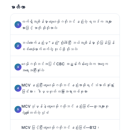
သည်။.
မာတိကာ
လက်ရှိအချိန်မှာ သွေးဟေမိုဂလိုဘင် နည်းတဲ့ ရလဒ်က အများ
အားဖြင့် ဘာကို ဆိုလိုတာလဲ
ဘယ်လောက်နည်းမှ “နည်း” လို့ခေါ်ပြီး ဘယ်အချိန်မှာ ပိုမြန်မြန်
စစ်ဆေး/နောက်ဆက်တွဲ လုပ်ဖို့ လိုသလဲ
ဟေမိုဂလိုဘင်အပြင် CBC အညွှန်းကိန်းတွေထဲက ဘာတွေက
အရေးအကြီးဆုံးလဲ
MCV နည်းပြီး သွေးဟေမိုဂလိုဘင် နည်းတာဆိုရင် သံဓာတ် ဆုံးရှုံး
ခြင်းလား၊ ဒါမှမဟုတ် တခြားအရာတစ်ခုလား
MCV ပုံမှန်နဲ့ သွေးဟေမိုဂလိုဘင် နည်းခြင်း—လူအများစု
လွဲချော်တတ်တဲ့ ပုံစံ
MCV မြင့်ပြီး သွေးဟေမိုဂလိုဘင် နည်းခြင်း—B12၊