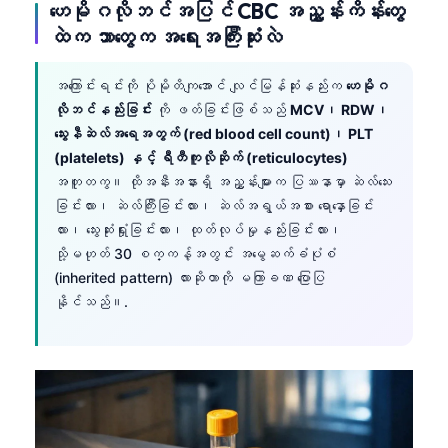
ဟေမိုဂလိုဘင်အပြင် CBC အညွှန်းကိန်းတွေ
ထဲက ဘာတွေက အရေးအကြီးဆုံးလဲ
အကြောင်းရင်းကို ပိုမိုတိကျအောင် လျင်မြန်ဆုံးနည်းက
ဟေမိုဂ
လိုဘင်နည်းခြင်း
ကို ဖတ်ခြင်းဖြစ်သည်
MCV၊ RDW၊
သွေးနီဆဲလ်အရေအတွက် (red blood cell count)၊ PLT
(platelets) နှင့် ရီတီကူလိုဆိုက် (reticulocytes)
အတူတကွ။ ထိုအနီးအနားရှိ အညွှန်းများက ပြဿနာမှာ ဆဲလ်သေး
ခြင်းလား၊ ဆဲလ်ကြီးခြင်းလား၊ ဆဲလ်အရွယ်အစား ရောနှောခြင်း
လား၊ သွေးဆုံးရှုံးခြင်းလား၊ ထုတ်လုပ်မှုနည်းခြင်းလား၊
သို့မဟုတ် 30 စက္ကန့်အတွင်း အမွေဆက်ခံပုံစံ
(inherited pattern) လားဆိုတာကို မကြာခဏ ပြောပြ
နိုင်သည်။.