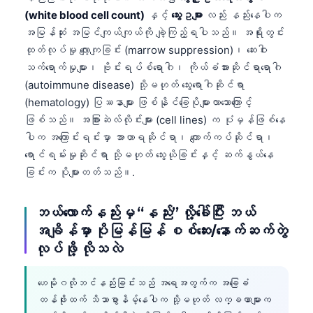
(white blood cell count)
နှင့်
သွေးဥများ
လည်း နည်းနေပါက
အမြန်ဆုံး အမြင်ကျယ်ကျယ်ကို ချဲ့ကြည့်ရပါသည်။ အရိုးတွင်း
ထုတ်လုပ်မှု လျော့ကျခြင်း (marrow suppression)၊ ဆေးဝါး
သက်ရောက်မှုများ၊ ဗိုင်းရပ်စ်ရောဂါ၊ ကိုယ်ခံအားဆိုင်ရာရောဂါ
(autoimmune disease) သို့မဟုတ် သွေးရောဂါဆိုင်ရာ
(hematology) ပြဿနာများ ဖြစ်နိုင်ခြေပိုများလာသောကြောင့်
ဖြစ်သည်။ အခြားဆဲလ်လိုင်းများ (cell lines) က ပုံမှန်ဖြစ်နေ
ပါက အကြောင်းရင်းမှာ အာဟာရဆိုင်ရာ၊ ကျောက်ကပ်ဆိုင်ရာ၊
ရောင်ရမ်းမှုဆိုင်ရာ သို့မဟုတ် သွေးယိုခြင်းနှင့် ဆက်နွယ်နေ
ခြင်းက ပိုများတတ်သည်။.
ဘယ်လောက်နည်းမှ “နည်း” လို့ခေါ်ပြီး ဘယ်
အချိန်မှာ ပိုမြန်မြန် စစ်ဆေး/နောက်ဆက်တွဲ
လုပ်ဖို့ လိုသလဲ
ဟေမိုဂလိုဘင်နည်းခြင်းသည် အရေအတွက်က အခြေခံ
တန်ဖိုးထက် သိသာစွာနိမ့်နေပါက သို့မဟုတ် လက္ခဏာများက