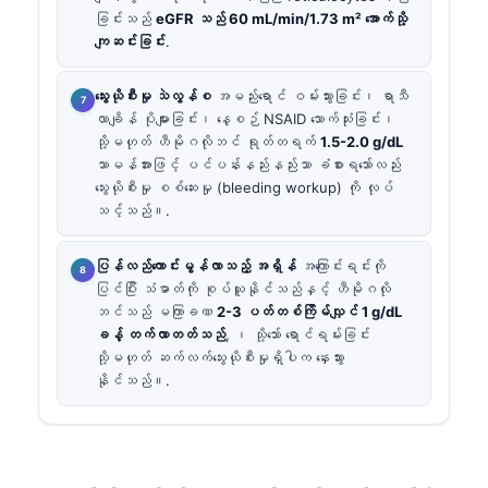
ခြင်းသည်
eGFR သည် 60 mL/min/1.73 m² အောက်သို့
ကျဆင်းခြင်း
.
သွေးယိုစီးမှု သဲလွန်စ
အမည်းရောင် ဝမ်းသွားခြင်း၊ ရာသီ
လာချိန် ပိုများခြင်း၊ နေ့စဉ် NSAID သောက်သုံးခြင်း၊
သို့မဟုတ် ဟီမိုဂလိုဘင် ရုတ်တရက်
1.5-2.0 g/dL
သာမန်အားဖြင့် ပင်ပန်းနည်းနည်းသာ ခံစားရသော်လည်း
သွေးယိုစီးမှု စစ်ဆေးမှု (bleeding workup) ကို လုပ်
သင့်သည်။.
ပြန်လည်ကောင်းမွန်လာသည့် အရှိန်
အကြောင်းရင်းကို
ပြင်ပြီး သံဓာတ်ကို စုပ်ယူနိုင်သည်နှင့် ဟီမိုဂလို
ဘင်သည် မကြာခဏ
2-3 ပတ်တစ်ကြိမ်လျှင် 1 g/dL
ခန့် တက်လာတတ်သည်
, ၊ သို့သော် ရောင်ရမ်းခြင်း
သို့မဟုတ် ဆက်လက်သွေးယိုစီးမှုရှိပါက နှေးသွား
နိုင်သည်။.