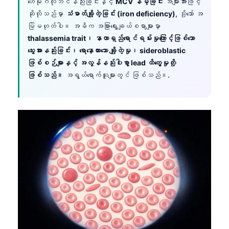
ဟေမိုဂလိုဘင်နည်းခြင်းနှင့်
MCV နိမ့်ခြင်း
အများအားဖြင့်
ဆိုလိုသည်မှာ
သံဓာတ်ချို့တဲ့ခြင်း (iron deficiency)
, သို့သော် အ
မြဲမဟုတ်ပါ။ အဓိက အခြားရွေးချယ်စရာများမှာ
thalassemia trait၊ နာတာရှည်ရောင်ရမ်းမှုကြောင့်ဖြစ်သော
သွေးအားနည်းခြင်း၊ ရောနှောထားသော ချို့တဲ့မှု၊ sideroblastic
ဖြစ်စဉ်များနှင့် အလွန်နည်းပါးစွာ lead ထိတွေ့မှုတို့
ဖြစ်သည်။
အရွယ်ရောက်သူများတွင် ဖြစ်သည်။.