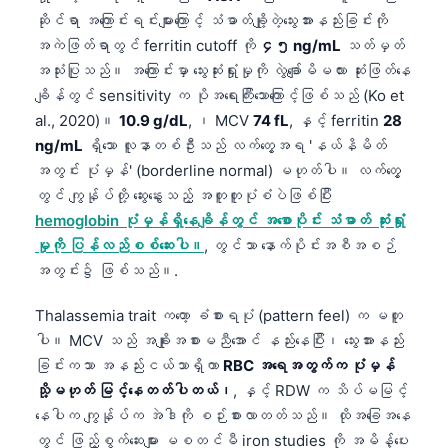
ဆိုင်ရာ အကြောင်းရင်းများကြောင့် သံဓာတ်ချို့တဲ့သွေးအားနည်းခြင်းကို
အကဲဖြတ်ရာတွင် ferritin cutoff ကို
၄၅ ng/mL
သတ်မှတ်
အသုံးပြုသည်။ အကြောင်းမှာ သွေးဆုံးရှုံးမှုကို လွဲချော်မိမလား ဆုံးဖြတ်နေ
ချိန်တွင် sensitivity က ပိုအရေးကြီးသောကြောင့်ဖြစ်သည် (Ko et
al., 2020)။
10.9 g/dL
, ၊ MCV
74 fL
, နှင့် ferritin
28
ng/mL
ရှိသော လူနာတစ်ဦးသည် လက်တွေ့အရ 'နယ်နိမိတ်
အတွင်း ပုံမှန်' (borderline normal) မဟုတ်ပါ။ လက်တွေ့
တွင် ကျွန်ုပ်တို့ ဆွေးနွေးသည့် အတူတူပုံစံပဲဖြစ်ပြီး
hemoglobin ပုံမှန်ရှိနေချိန်တွင် အစောပိုင်း သံဓာတ် ဆုံးရှုံး
မှုကို ပြန်လည်စစ်ဆေးပါ။
, တွင်သာ နောက်ပိုင်းအစီအစဉ်
အတွင်း၌ ဖြစ်သည်။.
Thalassemia trait ကတော့ ခံစားရပုံ (pattern feel) က မတူ
ပါ။ MCV သည် အချိုးအစားမညီအောင် နည်းနေပြီး၊ သွေးအားနည်း
ခြင်းကသာ အနည်းငယ်သာရှိကာ
RBC အရေအတွက်က ပုံမှန်
သို့မဟုတ် မြင့်နေတတ်ပါတယ်၊
, နှင့် RDW က သိပ်မမြင့်
Norsk bokmål
နေပါက ကျွန်ုပ်က အဲဒါကို စဉ်းစားလာတတ်သည်။ ထိုအခြေအနေ
Ślōnskŏ gŏdka
တွင် ဖြည့်စွက်ဆေးများ မစတင်မီ iron studies ကို အမိန့်ပေး