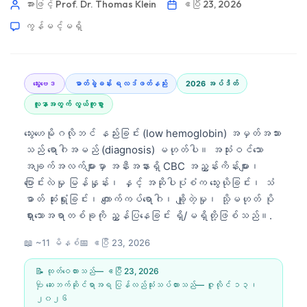
အားဖြင့် Prof. Dr. Thomas Klein
ဧပြီ 23, 2026
ကွန်မင့်မရှိ
သွေးဗေဒ
ဓာတ်ခွဲခန်း ရလဒ်ဖတ်နည်း
2026 အပ်ဒိတ်
လူနာအတွက် လွယ်ကူစွာ
သွေးဟေမိုဂလိုဘင် နည်းခြင်း (low hemoglobin) အမှတ်အသား
သည် ရောဂါအမည် (diagnosis) မဟုတ်ပါ။ အသုံးဝင်သော
အချက်အလက်များမှာ အနီးအနားရှိ CBC အညွှန်းကိန်းများ၊
ပြောင်းလဲမှု မြန်နှုန်း၊ နှင့် အဆိုပါပုံစံက သွေးယိုခြင်း၊ သံ
ဓာတ် ဆုံးရှုံးခြင်း၊ ကျောက်ကပ်ရောဂါ၊ ချို့တဲ့မှု၊ သို့မဟုတ် ပို
ရှားသောအရာတစ်ခုကို ညွှန်ပြနေခြင်း ရှိ/မရှိတို့ဖြစ်သည်။.
📖 ~11 မိနစ်
📅
ဧပြီ 23, 2026
📝 ထုတ်ဝေထားသည်—
ဧပြီ 23, 2026
🩺 ဆေးဘက်ဆိုင်ရာအရ ပြန်လည်သုံးသပ်ထားသည်—
ဇူလိုင် ၁၃၊
၂၀၂၆