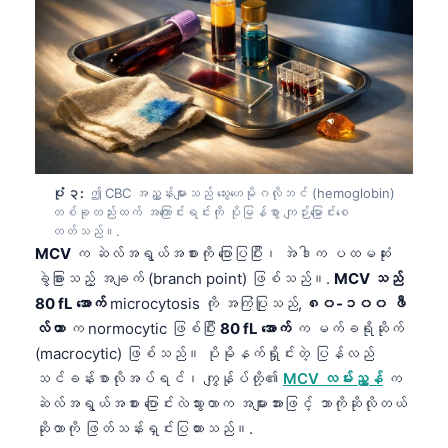
ပုံ ၃:
ဤ CBC အညွှန်းများသည် သွေးဟေမိုဂလိုဘင် (hemoglobin)
တစ်ခုတည်းထက် အကြောင်းရင်းကို ပိုမြန်စွာ ကျဉ်းမြောင်းစေ
တတ်သည်။.
MCV
က ဆဲလ်အရွယ်အစားကို ပြောပြပြီး၊ အဲဒါက ပထမဆုံး
ခွဲခြားသည့် အချက် (branch point) ဖြစ်သည်။.
MCV သည်
80 fL အောက်
microcytosis ကို အကြံပြုသည်,
၈၀-၁၀၀ ဖီ
လ်တာ
က normocytic ဖြစ်ပြီး
80 fL အောက်
က မက်ခရိုဆိုက်
(macrocytic) ဖြစ်သည်။ ပိုမိုနက်ရှိုင်းတဲ့ ပြန်လည်
သင်ခန်းစာလိုအပ်ရင်၊ ကျွန်ုပ်တို့၏
MCV လမ်းညွှန်
က
ဆဲလ်အရွယ်အစား ပြောင်းလဲသွားတာက အများအားဖြင့် ဘာကိုဆိုလိုတယ်
ဆိုတာကို ဖြတ်သန်းရှင်းပြထားသည်။.