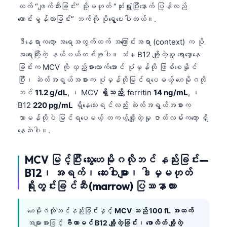
日本語
ထက် “ဖျက်ဆီးခြင်း” သို့မဟုတ် “ဆုံးရှုံးပြီးနောက် ပြန်လည်
ကောင်းမွန်လာခြင်း” ဘက်ကို ပိုရွှေ့ပေးပါတယ်။.
Eesti
Azərbaycan dili
ဒီနေရာကတော့ အရေအတွက်ထက် အကြောင်းအရာ (context) က ပို
အရေးကြီးတဲ့ နယ်ပယ်တစ်ခုပါ။ သံ + B12 ချို့တဲ့မှု ရောနှောနေ
Bosanski
ခြင်းက MCV ကို လှည့်စားလောက်အောင် ပုံမှန်လို ဖြစ်စေနိုင်
Svenska
ပြီး၊ ဆဲလ်အရွယ်အစားက ပုံမှန်လိုမြင်ရပေမယ့် ဟေမိုဂလို
Српски језик
ဘင်
11.2 g/dL
, ၊ MCV
ရှိသည့်
, ferritin
14 ng/mL
, ၊
B12
220 pg/mL
ရှိနေသေးရင်လည်း ဆဲလ်အရွယ်အစားက
Íslenska
သာမန်လိုပဲ မြင်ရပေမယ့် တကယ့်ချို့တဲ့မှု ဇာတ်လမ်းကတော့ ရှိ
Հայերեն
နေဆဲပါ။.
Bahasa Indonesia
हिन्दी
MCV မြင့်ပြီး သွေးဟေမိုဂလိုဘင် နည်းခြင်း—
B12၊ အရက်၊ ဆေးဝါးများ၊ ဒါမှမဟုတ်
Nederlands
ရိုးတွင်းခြင်ဆီ (marrow) ပြဿနာလား
Dansk
Български
ဟေမိုဂလိုဘင်နည်းခြင်းနှင့်
MCV သည် 100 fL အထက်
فارسی
အများအားဖြင့်
ဗီတာမင် B12 ချို့တဲ့ခြင်း၊ ဖောလိတ် ချို့တဲ့