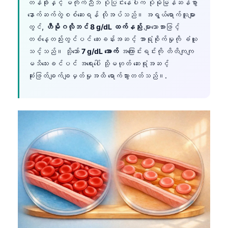
တန်ဖိုးနှင့် မကိုက်ညီဘဲ ပိုပြင်းနေပါက ပိုမိုမြန်ဆန်စွာ
နောက်ဆက်တွဲစစ်ဆေးရန် လိုအပ်သည်။ အရွယ်ရောက်သူများ
တွင်,
ဟီမိုဂလိုဘင် 8 g/dL ထက်နည်း
များသောအားဖြင့်
တစ်နေ့တည်းတွင်ပင် ဆေးခန်းအဆင့် အာရုံစိုက်မှုကို ခံယူ
သင့်သည်။ သို့သော်
7 g/dL အောက်
အကြောင်းရင်းကို တိတိကျကျ
မသိသေးခင်ပင် အရေးပေါ် သို့မဟုတ် ဆေးရုံအဆင့်
ဆုံးဖြတ်ချက်ချမှတ်မှုအထိ ရောက်သွားတတ်သည်။.