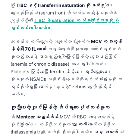
ပြီး
TIBC နှင့် transferrin saturation ကို ဖတ်ရှုပါ။
Frysk
သွေးရည်ကြည်သံ (serum iron) ကို တစ်ခုတည်းနဲ့မဟုတ်ဘဲ
Esperanto
ကျွန်ုပ်တို့၏
TIBC နဲ့ saturation က သံအကြောင်းအရာကို ပို
Беларуская мова
ရှင်းလင်းစေပါတယ်။
.
Татар теле
ဆေးခန်းမှ လက်တွေ့ကျတဲ့ အချက်တစ်ချက်က
MCV က အလွန်
Кыргызча
နိမ့်ပြီး 70 fL အောက်
အရွယ်ရောက်ပြီးသူမှာတော့ အကြောင်းရင်းတစ်
ئۇيغۇرچە
ခုတည်းအနေနဲ့ နာတာရှည်ရောဂါကြောင့်ဖြစ်တဲ့ သွေးအားနည်းခြင်း
(anemia of chronic disease) ကနေ ရှားပါးပါတယ်။
Cebuano
Platelets မြင့်နေပြီး ferritin နိမ့်နေ၊ ရာသီသွေးများနေ၊
Basa Jawa
သို့မဟုတ် NSAIDs သမိုင်းရှိနေမယ်ဆိုရင် သံဆုံးရှုံးမှုကို အ
ພາສາລາວ
ရင်လိုက်ရှာပြီး နောက်မှ “လှပတဲ့” zebras တွေကို စိုးရိမ်
မယ်။.
Монгол
Afrikaans
ကူညီပေးတဲ့ လျင်မြန်တဲ့ အိပ်ရာဘေး ပုံစံတစ်ခုက
العربية المغربية
ဟိ
Mentzer အညွှန်းကိန်း
MCV ကို RBC အရေအတွက်နဲ့
ပိုင်းခြားတာပါ။ တန်ဖိုးတစ်ခုက
13 ထက်
အောက်တန်ဖိုးက
Occitan
thalassemia trait ဘက်ကို ဦးတည်ပါတယ်။
၁၃ အထက်
သံ