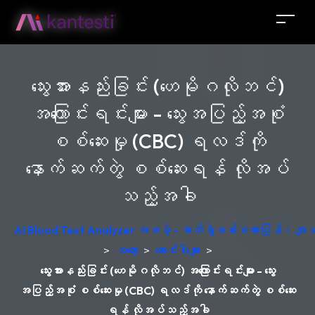
သွေးအားနည်းခြင်း (ဟေမိုဂလိုဘင်)
အကြောင်းရင်းများ - သွေးအပြည့်အစုံ
စစ်ဆေးမှု (CBC) ရလဒ်ကို
နောက်ဆက်တွဲ စစ်ဆေးရန် လိုအပ်
သည့်အခါ
AI Blood Test Analyzer အခမဲ့ - ဓာတ်ခွဲခန်းစကားပြန်၊ ဂျ
>
ဘလော့
>
ဆောင်းပါးများ
>
သွေးအားနည်းခြင်း (ဟေမိုဂလိုဘင်) အကြောင်းရင်းများ - သွေး
အပြည့်အစုံ စစ်ဆေးမှု (CBC) ရလဒ်ကို နောက်ဆက်တွဲ စစ်ဆေး
ရန် လိုအပ်သည့်အခါ