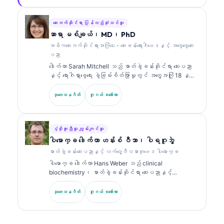
အတွေ့အကြုံ ၁၅ နှစ်ကျော်ရှိသည်။ Kantesti AI တွင် အကြီး
တန်း ဆေးဘက်ဆိုင်ရာ အရာရှိ (Chief Medical Officer)
အဖြစ် သူသည် ပိုင်ဆိုင်မှုဆိုင်ရာ အာရုံကြောကွန်ရက်
ဆေးဘက်ဆိုင်ရာ ပြန်လည်သုံးသပ်သူ
(proprietary neural network) ၏ ဆေးဘက်ဆိုင်ရာ တိကျမှုကို
ဆာရာ မစ်ချယ်၊ MD၊ PhD
စောင့်ကြည့်ကြီးကြပ်ပေးသည်။ ဒေါက်တာ ကလိန်းသည် ဇီဝ
အဓိကဆေးဘက်ဆိုင်ရာအကြံပေး - ဆေးခန်းရောဂါဗေဒနှင့် အထွေထွေဆေး
အမှတ်အသား (biomarker) အဓိပ္ပာယ်ဖော်ခြင်းနှင့်
ပညာ
ဓာတ်ခွဲခန်းဆိုင်ရာ ရောဂါရှာဖွေခြင်း (laboratory
ဒေါက်တာ Sarah Mitchell သည် ဓာတ်ခွဲခန်းဆိုင်ရာ ဆေးပညာ
diagnostics) တို့နှင့်ပတ်သက်၍ ဓာတ်ခွဲခန်းဆိုင်ရာ ဆေး
နှင့် ရောဂါရှာဖွေရေး ခွဲခြမ်းစိတ်ဖြာမှုတွင် အတွေ့အကြုံ 18 နှစ်
ပညာဆိုင်ရာ ခေါင်းစဉ်များအပေါ်တွင် အကြိမ်ကြိမ် ထုတ်ဝေခဲ့
ကျော်ရှိသော ဘုတ်အဖွဲ့မှ အသိအမှတ်ပြု ကလင်နစ် ပက်သော်လော်
သည်။.
ဂျစ် (clinical pathologist) ဖြစ်သည်။ သူမသည် clinical
သုတေသနဂိတ်
ဂူဂယ် စကော်လာ
chemistry တွင် အထူးပြု အသိအမှတ်ပြုလက်မှတ်များကို ကိုင်
ဆောင်ထားပြီး လက်တွေ့ဆေးဘက်ဆိုင်ရာတွင် biomarker panel များ
နှင့် ဓာတ်ခွဲခန်းခွဲခြမ်းစိတ်ဖြာမှုများအကြောင်းကို အများအပြား
ထုတ်ဝေထားသည်။.
ပံ့ပိုးကူညီသူ ကျွမ်းကျင်သူ
ပါမောက္ခ ဒေါက်တာ ဟန်းစ် ဝီဘာ၊ ပါရဂူဘွဲ့
ဓာတ်ခွဲခန်းဆေးပညာနှင့် လက်တွေ့ဇီဝဓာတုဗေဒ ပါမောက္ခ
ပါမောက္ခ ဒေါက်တာ Hans Weber သည် clinical
biochemistry၊ ဓာတ်ခွဲခန်းဆိုင်ရာ ဆေးပညာနှင့်
biomarker သုတေသနတွင် အတွေ့အကြုံ 30+ နှစ်ရှိသည်။
German Society for Clinical Chemistry ၏ ယခင်
သုတေသနဂိတ်
ဂူဂယ် စကော်လာ
ဥက္ကဋ္ဌဟောင်းဖြစ်ပြီး ရောဂါရှာဖွေရေး panel ခွဲခြမ်းစိတ်ဖြာ
မှု၊ biomarker စံချိန်ညှိမှု (standardization) နှင့် AI
အကူအညီဖြင့် ဓာတ်ခွဲခန်းဆိုင်ရာ ဆေးပညာတို့တွင် အထူးပြု