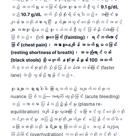
သည့် အသက်ရှုမဝခြင်းရှိသော လူနာတစ်ဦးတွင်
9.1 g/dL
သည်
10.7 g/dL
ထက် ပိုမိုစိုးရိမ်ရပါသည်။ အကြောင်းမှာ
ကျန်းမာသလိုခံစားရပြီး နှစ်များအတွင်း ဟေမိုဂလိုဘင်အဆင့်
များ အလားတူရှိနေသည့် လူငယ်တစ်ဦးတွင် ဖြစ်နိုင်သောကြောင့်
ဖြစ်သည်။ သို့သော်
မူးဝေခြင်း (fainting)၊ ရင်ဘတ်အောင့်
ခြင်း (chest pain)၊ အနားယူနေချိန် အသက်ရှုမဝခြင်း
(resting shortness of breath)၊ အမည်းရောင်ဝမ်း
(black stools) သို့မဟုတ် နှလုံးခုန်နှုန်း 100 အထက်
ကိစ္စတစ်ခုလုံးကို ပိုမိုမြန်ဆန်သော လမ်းကြောင်း (faster
lane) ထဲသို့ တွန်းပို့သွားနိုင်သည်။.
လူနာများက ရှားရှားပါးပါး ကြားရတတ်သည့် အချက်တစ်ခုက
nuance ဖြစ်သည်—အရေးပေါ် သွေးယိုခြင်း (acute bleeding)
သည် ပလာစမာ ပြန်လည်ညှိနှိုင်းမှု (plasma re-
equilibration) အချိန်ယူရသောကြောင့် မကြာခင်တွင် ဟေမိုဂလို
ဘင်ကျဆင်းမှု အပြည့်အစုံကို ချက်ချင်း မပြနိုင်တတ်ပါ။
မကြာခဏဆိုသလို နာရီများစွာ ကြာတတ်သည်။ အလွန်အကျွံရေ
ဖြည့်ခြင်း (overhydration) ကလည်း ဟေမိုဂလိုဘင်ကို ပုံ