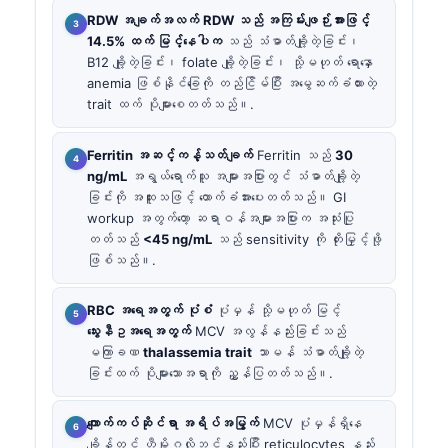
RDW အချက်အလက်
RDW သည် အကြမ်းဖျဉ်းအားဖြင့်
14.5% ထက် မြင့်နေပါက
သည် သံဓာတ်ချို့တဲ့ခြင်း၊
B12 ချို့တဲ့ခြင်း၊ folate ချို့တဲ့ခြင်း၊ သို့မဟုတ် ရောနှော
anemia ဖြစ်နိုင်ခြေကို တည်ငြိမ်ပြီး အမွေဆက်ခံထားတဲ့
trait ထက် ပိုများစေတတ်သည်။.
Ferritin အဆင့်ကန့်သတ်ချက်
Ferritin သည်
30
ng/mL
အရွယ်ရောက်သူ အများအပြားတွင် သံဓာတ်ချို့တဲ့
ခြင်းကို အထူးသဖြင့် ထောက်ခံအားပေးတတ်သည်။ GI
workup အတွက်တော့ ဆရာဝန်အများအပြားက အသုံးပြု
တတ်သည်
<45 ng/mL
သည် sensitivity ကို တိုးမြှင့်ဖို့
ဖြစ်သည်။.
RBC အရေအတွက် ပုံစံ
ပုံမှန် သို့မဟုတ် မြင့်
သွေးနီဥအရေအတွက်
MCV အလွန်နည်းခြင်းသည်
မကြာခဏ
thalassemia trait
သာမန် သံဓာတ်ချို့တဲ့
ခြင်းထက် ပိုများသောအရာကို ညွှန်ပြတတ်သည်။.
ကျောက်ကပ်ဆိုင်ရာ အရိပ်အမြွက်
MCV ပုံမှန်ရှိနေ
ချိန်တွင် ဟီမိုဂလိုဘင်နည်းပြီး reticulocytes နည်း