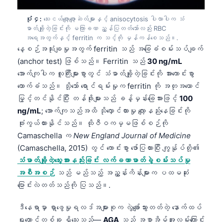
ပုံ ၄:
သေးငယ်ဖျော့ဖျော့ဆဲလ်များနှင့် anisocytosis ပါလာပါက သံ
ဓာတ်ချို့တဲ့ခြင်းကို မကြာခဏ ညွှန်ပြတတ်သော်လည်း RBC
အရေအတွက်နှင့် ferritin က သင့်ကို မှန်ကန်စေသည်။.
နေ့စဉ်အသုံးချမှုအတွက် ferritin သည် အခြေခံစမ်းသပ်ချက်
(anchor test) ဖြစ်သည်။ Ferritin သည်
30 ng/mL
အောက်ကျပါက လူကြီးများစွာတွင် သံဓာတ်ချို့တဲ့ခြင်းကို အားကောင်းစွာ
ထောက်ခံသည်။ သို့သော် ရောင်ရမ်းမှုက ferritin ကို အတုအယောင်
မြှင့်တင်နိုင်ပြီး တန်ဖိုးများသည် ခန့်မှန်းခြေအားဖြင့်
100
ng/mL
; အောက်ကျသည်အထိ သိုလှောင်ထားမှု လျော့နည်းနေခြင်းကို
ဖုံးကွယ်ထားနိုင်သည်။ ထိုဇီဝကမ္မဖြစ်စဉ်ကို
Camaschella က
New England Journal of Medicine
(Camaschella, 2015) တွင် ကောင်းစွာ ဖော်ပြထားပြီး ကျွန်ုပ်တို့၏
သံဓာတ်ချို့တဲ့သွေးအားနည်းခြင်း လက်ခဏာဓာတ်ခွဲစမ်းသပ်မှု
အစီအစဉ်
သည် မည်သည့် အညွှန်းကိန်းများက ပထမဆုံး
ပြောင်းလဲတတ်သည်ကို ပြသည်။.
ဒီနေရာမှာ ရှာဖွေမှုရလဒ်အများစုက လွဲချော်သွားတတ်တဲ့ နောက်ထပ်
ရှုထောင့်တစ်ခု ရှိသေးသည်—
AGA
သည် အစာအိမ်အူလမ်းကြောင်း