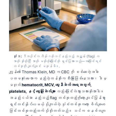
ပုံ ၁:
ဒီအပိုင်းက ဟီမိုဂလိုဘင်နည်းသည့် အညွှန်း (flag) က
ဘာကို ဆိုလိုပြီး ဘာကို မဆိုလိုကြောင်းကို ရှင်းပြထားသည်—အကြောင်းရင်း
တစ်ခုကို ချက်ချင်း မခုန်မီ။.
ကျွန်တော် Thomas Klein, MD က CBC ကို စစ်ဆေးတဲ့အခါ
ပထမဆုံး မေးတာက နည်းတဲ့တန်ဖိုးက သီးခြားဖြစ်နေသလား၊ ဒါမှ
မဟုတ်
hematocrit, MCV, သွေးနီဆဲလ်အရေအတွက်,
platelets, နှင့် သွေးဖြူဆဲလ်များ
လည်း ပြောင်းလဲသွားသလားဆိုတာပါ။
အနည်းငယ်သာ နည်းသည့် flag တစ်ခုတည်းကိုတော့ လျင်မြန်စွာ
ရှင်းလင်းနိုင်ပေမယ့် ပိုကျယ်တဲ့ ပုံစံတစ်ခုကတော့ စိတ်ချစေ
ခြင်းတစ်ခုတည်းထက် ပိုလိုတတ်သည်။ သင်က စနစ်တကျ