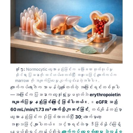
Català
O‘zbekcha
Українська
አማርኛ
Kiswahili
ភាសាខ្មែរ
ไทย
ပုံ ၅:
Normocytic သွေးအားနည်းခြင်းက မကြာခဏ ထုတ်လုပ်မှု
Tagalog
ဆိုင်ရာ ပြဿနာကို ထင်ဟပ်စေတတ်ပြီး အထူးသဖြင့် ကျောက်ကပ်က
marrow ကို အချက်ပြပေးမှု ပျက်ယွင်းနေတဲ့အခါပါ။.
Tiếng Việt
ကျောက်ကပ်ရောဂါက သာမန်လွဲချော်တတ်တဲ့ အကြောင်းရင်းတစ်ခုပါ
Bahasa Melayu
—အကြောင်းက ပြဿနာက သွေးဆုံးရှုံးမှုမဟုတ်ဘဲ
erythropoietin
အချက်ပြမှု နည်းခြင်းကြောင့် ဖြစ်ပါတယ်။
. ။
eGFR သည်
മലയാളം
60 mL/min/1.73 m² အောက်သို့ ကျဆင်းခြင်း
, တစ်ချိန်တည်းမှာ
ಕನ್ನಡ
သွေးအားနည်းခြင်းက ပိုဖြစ်လာတတ်ပြီး
30
; အောက်မှာတော့
ગુજરાતી
အထူးသဖြင့် များပါတယ်။ သင့်စာရင်းထဲမှာ ဒီဖြစ်နိုင်ခြေရှိ
နေမယ်ဆိုရင် ကျွန်ုပ်တို့ရဲ့
ကျောက်ကပ် သွေးစစ်ဆေးမှု သဲလွန်စ
தமிழ்