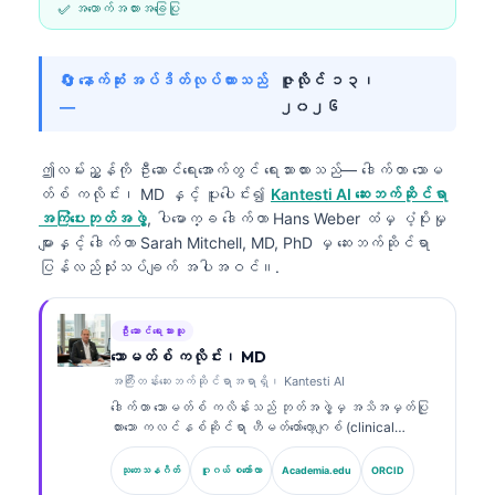
✅ အထောက်အထားအခြေပြု
🔄 နောက်ဆုံး အပ်ဒိတ်လုပ်ထားသည်
ဇူလိုင် ၁၃၊
—
၂၀၂၆
ဤလမ်းညွှန်ကို ဦးဆောင်ရေးအောက်တွင် ရေးသားထားသည်—
ဒေါက်တာ သောမ
တ်စ် ကလိုင်း၊ MD
နှင့် ပူးပေါင်း၍
Kantesti AI ဆေးဘက်ဆိုင်ရာ
အကြံပေးဘုတ်အဖွဲ့
, ပါမောက္ခ ဒေါက်တာ Hans Weber ထံမှ ပံ့ပိုးမှု
များနှင့် ဒေါက်တာ Sarah Mitchell, MD, PhD မှ ဆေးဘက်ဆိုင်ရာ
ပြန်လည်သုံးသပ်ချက် အပါအဝင်။.
ဦးဆောင်ရေးသားသူ
သောမတ်စ် ကလိုင်း၊ MD
အကြီးတန်းဆေးဘက်ဆိုင်ရာအရာရှိ၊ Kantesti AI
ဒေါက်တာ သောမတ်စ် ကလိန်းသည် ဘုတ်အဖွဲ့မှ အသိအမှတ်ပြု
ထားသော ကလင်နစ်ဆိုင်ရာ ဟီမတ်တော်လော့ဂျစ် (clinical
hematologist) နှင့် အတွင်းလူနာဆိုင်ရာ ဆရာဝန်
(internist) ဖြစ်ပြီး ဓာတ်ခွဲခန်းဆိုင်ရာ ဆေးပညာနှင့် AI
သုတေသနဂိတ်
ဂူဂယ် စကော်လာ
Academia.edu
ORCID
အကူအညီဖြင့် ကလင်နစ်ဆိုင်ရာ ခွဲခြမ်းစိတ်ဖြာမှုတွင်