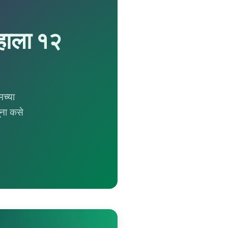
्हाला १२
मच्या
ंना कसे