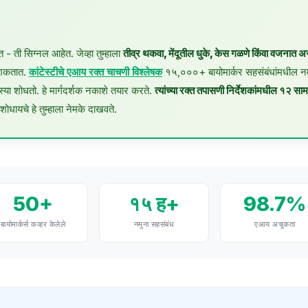
य आहे ते विशिष्ट रक्त बायोमार्करशी जोडून शोधा. एआय पॅटर्न रेकग्निशनमुळे एकल-मूल्य विश्लेषण च
 - ती सिग्नल आहेत. जेव्हा तुम्हाला
तीव्र थकवा, मेंदूतील धुके, केस गळणे किंवा वजनात अ
 शकतात.
कांटेस्टीचे एआय रक्त चाचणी विश्लेषक
१५,०००+ बायोमार्कर सहसंबंधांमधील न
्या शोधतो. हे मार्गदर्शक नकाशे तयार करते.
त्यांच्या रक्त तपासणी निर्देशकांमधील १२ सामा
ोधायचे हे तुम्हाला नेमके दाखवते.
50+
१५ ह+
98.7%
बायोमार्कर्स कव्हर केलेले
नमुना सहसंबंध
एआय अचूकता