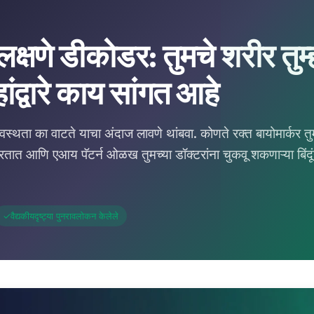
क्षणे डीकोडर: तुमचे शरीर तुम
ांद्वारे काय सांगत आहे
्वस्थता का वाटते याचा अंदाज लावणे थांबवा. कोणते रक्त बायोमार्कर तु
रतात आणि एआय पॅटर्न ओळख तुमच्या डॉक्टरांना चुकवू शकणाऱ्या बिंदू
✓
वैद्यकीयदृष्ट्या पुनरावलोकन केलेले