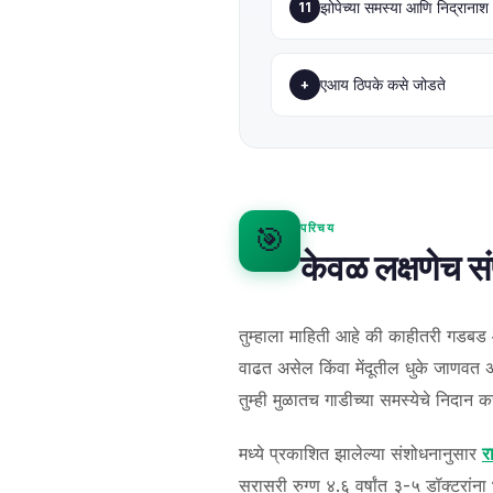
झोपेच्या समस्या आणि निद्रानाश
11
தமிழ்
తెలుగు
एआय ठिपके कसे जोडते
+
اردو
বাংলা
Shqip
Magyar
परिचय
🎯
Slovenščina
केवळ लक्षणेच सं
한국어
Polski
तुम्हाला माहिती आहे की काहीतरी गड
Lietuvių kalba
वाढत असेल किंवा मेंदूतील धुके जाणवत अस
Русский
तुम्ही मुळातच गाडीच्या समस्येचे निदान
ქართული
मध्ये प्रकाशित झालेल्या संशोधनानुसार
र
Čeština
सरासरी रुग्ण ४.६ वर्षांत ३-५ डॉक्टरा