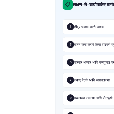
📋
लक्षण-ते-बायोमार्कर मार्ग
Català
O‘zbekcha
Українська
तीव्र थकवा आणि थकवा
1
አማርኛ
Kiswahili
वजन कमी करणे किंवा वाढवणे प्
3
ភាសាខ្មែរ
ဗမာစာ
वारंवार आजार आणि कमकुवत प्र
5
ไทย
Tagalog
Tiếng Việt
स्नायू पेटके आणि अशक्तपणा
7
Bahasa Melayu
മലയാളം
पचनाच्या समस्या आणि पोटफुगी
9
ಕನ್ನಡ
ગુજરાતી