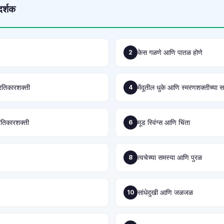
दर्शक
केस गळणे आणि पातळ होणे
2
रतिकारशक्ती
मेंदूतील धुके आणि स्मरणशक्तीच्या स
4
तिकारशक्ती
मूड स्विंग्स आणि चिंता
6
त्वचेच्या समस्या आणि पुरळ
8
सांधेदुखी आणि जळजळ
10