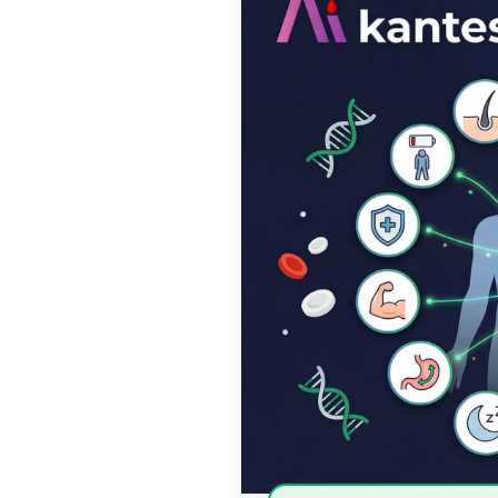
Frysk
Esperanto
Беларуская мова
Татар теле
Кыргызча
ئۇيغۇرچە
Cebuano
Basa Jawa
ພາສາລາວ
Монгол
Afrikaans
العربية المغربية
Occitan