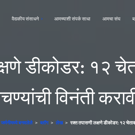
वैद्यकीय संसाधने
आमच्याशी संपर्क साधा
आमचा संघ
ब
्षणे डीकोडर: १२ चेत
ण्यांची विनंती करावी
र्मनीमध्ये बनवलेले
>
ब्लॉग
>
लेख
>
रक्त तपासणी लक्षणे डीकोडर: १२ चेतावणी