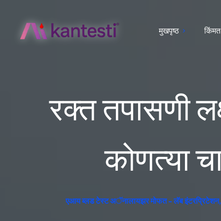
मुखपृष्ठ
किंमत
रक्त तपासणी लक
कोणत्या चाच
एआय ब्लड टेस्ट अॅनालायझर मोफत - लॅब इंटरप्रिटेशन, ज