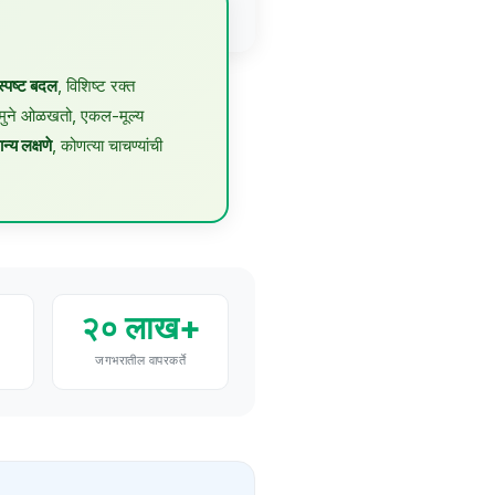
ुकवणारी मूळ कारणे ओळखता येतात.
स्पष्ट बदल
, विशिष्ट रक्त
मुने ओळखतो, एकल-मूल्य
न्य लक्षणे
, कोणत्या चाचण्यांची
२० लाख+
जगभरातील वापरकर्ते