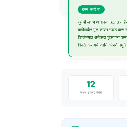
Gàidhlig
तुमच्या लक्षणांचा खरा अर्थ का
Euskara
मुख्य अंतर्दृष्टी
Македонски јазик
तुमची लक्षणे अचानक उद्भवत नाहीत
Latviešu valoda
बायोमार्कर मूळ कारण उघड करू
विश्लेषणात अनेकदा चुकणाऱ्या समस
Galego
विनंती करायची आणि कोणते नमुने श
অসমীয়া
සිංහල
سنڌي
پښتو
12
लक्षणे डीकोड केली
Slovenčina
Hrvatski
Suomi
Қазақ тілі