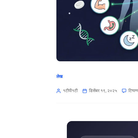
लेख
१टीपी१टी
डिसेंबर १९, २०२५
टिप्पण्