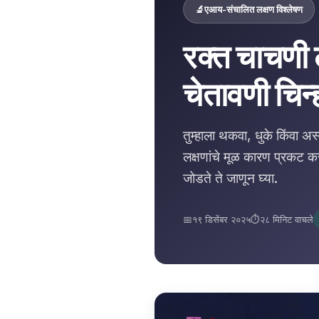
🔬
एआय-संचालित लक्षण विश्लेषण
रक्त चाचणी ल
चेतावणी चिन्ह
तुम्हाला थकवा, धुके किंवा अस
लक्षणांचे मूळ कारण प्रकट क
जोडते ते जाणून घ्या.
📅
१९ डिसेंबर २०२५
⏱️
२८ मिनिट वाचले
Norsk bokmål
Ślōnskŏ gŏdka