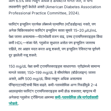
आणि 6.5% किंवा त्याहून अधिक हे डायबिटीज मानले जाते, जे योग्य
तपासणीने पुष्टी केलेले असते (American Diabetes Association
Professional Practice Committee, 2024).
फास्टिंग इन्सुलिन प्रत्येक लॅबमध्ये प्रमाणित (स्टँडर्डाइज्ड) नसते, पण
अनेक चिकित्सकांना फास्टिंग इन्सुलिन सतत सुमारे 15–20 µIU/mL
पेक्षा जास्त असल्यास—पोटाभोवती वजन वाढ, उच्च ट्रायग्लिसराइड्स किंवा
कमी HDL—शंका येते. ग्लुकोज सुधारत असेल पण इन्सुलिन जास्तच
राहिले, तर आहार मदत करत असू शकतो, पण इन्सुलिन रेसिस्टन्स पूर्णपणे
दूर झालेली नसू शकते.
150 mg/dL पेक्षा कमी ट्रायग्लिसराइड्स साधारणतः प्रौढांमध्ये सामान्य
मानले जातात; 150–199 mg/dL हे सीमारेषेवर (बॉर्डरलाइन) जास्त
असते, आणि 500 mg/dL किंवा त्याहून अधिक असल्यास
पॅन्क्रिएटायटिसची चिंता वाढते. कमी-ग्लायसेमिक अन्न निवडींमुळे 2–4
आठवड्यांत फास्टिंग ट्रायग्लिसराइड्स कमी होऊ शकतात; म्हणूनच मी
अनेकदा ग्लुकोज ट्रॅकिंगला आमच्या
कमी-ग्लायसेमिक लॅब मार्गदर्शकाशी
जोडतो.
.