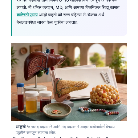
लागतो. मी थॉमस क्लाइन, MD, आणि आमच्या क्लिनिकल रिव्ह्यू कामात
कांटेस्टी एआय
आम्ही पाहतो की रुग्ण पहिल्या री-चेकचा अर्थ
बेसलाइनपेक्षा जास्त वेळा चुकीचा लावतात.
आकृती १:
जलद बदलणारे आणि मंद बदलणारे आहार बायोमार्कर्स वेगळ्या
पद्धतीने समजून घ्यायला हवेत.