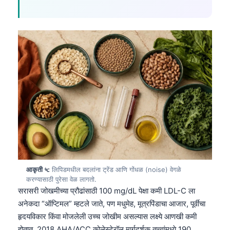
आकृती ५:
लिपिडमधील बदलांना ट्रेंड आणि गोंधळ (noise) वेगळे
करण्यासाठी पुरेसा वेळ लागतो.
सरासरी जोखमीच्या प्रौढांसाठी 100 mg/dL पेक्षा कमी LDL-C ला
अनेकदा “ऑप्टिमल” म्हटले जाते, पण मधुमेह, मूत्रपिंडाचा आजार, पूर्वीचा
हृदयविकार किंवा मोजलेली उच्च जोखीम असल्यास लक्ष्ये आणखी कमी
होतात. 2018 AHA/ACC कोलेस्टेरॉल मार्गदर्शक तत्त्वांमध्ये 190