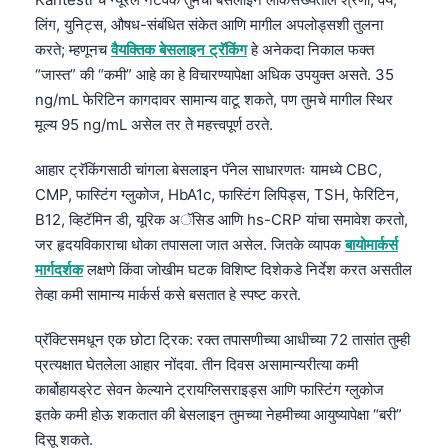
लिंग, युनिट्स, औषध-संबंधित संकेत आणि मागील अपलोड्सशी तुलना
करते; म्हणूनच
वैयक्तिक बेसलाइन ट्रॅकिंग
हे अनेकदा निकाल फक्त
“जास्त” की “कमी” आहे का हे विचारण्यापेक्षा अधिक उपयुक्त असते. 35
ng/mL फेरिटिन कागदावर सामान्य वाटू शकते, पण तुमचे मागील स्थिर
मूल्य 95 ng/mL असेल तर ते महत्त्वपूर्ण ठरते.
आहार ट्रॅकिंगसाठी चांगला बेसलाइन पॅनेल साधारणतः यामध्ये CBC,
CMP, फास्टिंग ग्लुकोज, HbA1c, फास्टिंग लिपिड्स, TSH, फेरिटिन,
B12, व्हिटॅमिन डी, यूरिक अॅसिड आणि hs-CRP यांचा समावेश करतो,
जर हृदयविकाराचा धोका तपासला जात असेल. जितके व्यापक
बायोमार्कर्स
मार्गदर्शक
लक्षणे किंवा जोखीम घटक विशिष्ट दिशेकडे निर्देश करत असतील
तेव्हा कमी सामान्य मार्कर्स कसे बसतात हे स्पष्ट करते.
प्रॅक्टिसमधून एक छोटा ट्रिक: रक्त तपासणीच्या आधीच्या 72 तासांत तुम्ही
प्रत्यक्षात घेतलेला आहार नोंदवा. तीन दिवस असामान्यरीत्या कमी
कार्बोहायड्रेट सेवन केल्याने ट्रायग्लिसराइड्स आणि फास्टिंग ग्लुकोज
इतके कमी होऊ शकतात की बेसलाइन तुमच्या नेहमीच्या आयुष्यापेक्षा “बरी”
दिसू शकते.