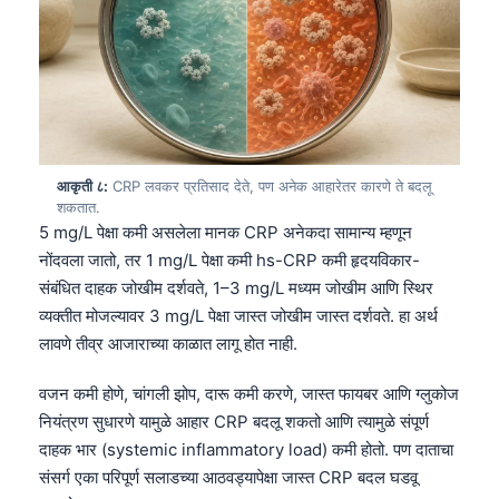
日本語
Eesti
Azərbaycan dili
Bosanski
Svenska
आकृती ८:
CRP लवकर प्रतिसाद देते, पण अनेक आहारेतर कारणे ते बदलू
Српски језик
शकतात.
5 mg/L पेक्षा कमी असलेला मानक CRP अनेकदा सामान्य म्हणून
Íslenska
नोंदवला जातो, तर 1 mg/L पेक्षा कमी hs-CRP कमी हृदयविकार-
Հայերեն
संबंधित दाहक जोखीम दर्शवते, 1–3 mg/L मध्यम जोखीम आणि स्थिर
Bahasa Indonesia
व्यक्तीत मोजल्यावर 3 mg/L पेक्षा जास्त जोखीम जास्त दर्शवते. हा अर्थ
हिन्दी
लावणे तीव्र आजाराच्या काळात लागू होत नाही.
Nederlands
वजन कमी होणे, चांगली झोप, दारू कमी करणे, जास्त फायबर आणि ग्लुकोज
Dansk
नियंत्रण सुधारणे यामुळे आहार CRP बदलू शकतो आणि त्यामुळे संपूर्ण
दाहक भार (systemic inflammatory load) कमी होतो. पण दाताचा
Български
संसर्ग एका परिपूर्ण सलाडच्या आठवड्यापेक्षा जास्त CRP बदल घडवू
فارسی