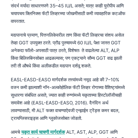
संदर्भ मर्यादा साधारणपणे 35–45 IU/L असते; मात्र काही युरोपीय आणि
चयापचय क्लिनिक्स फॅटी लिव्हरच्या जोखमीसाठी कमी व्यावहारिक कटऑफ
वापरतात.
मद्यपानाचे प्रमाण, पित्तनलिकेवरील ताण किंवा फॅटी लिव्हरचा संशय असेल
तेव्हा GGT उपयुक्त ठरते. प्रौढ पुरुषामध्ये 60 IU/L पेक्षा जास्त GGT
अनेकदा फॉलो-अपसाठी पात्र ठरते, विशेषतः ते वाढलेल्या ALT, ALP
किंवा बिलिरुबिनसोबत आढळल्यास; पण एकट्याने सौम्य GGT वाढ झाली
तरी ती औषधे किंवा अलीकडील मद्यपान दर्शवू शकते.
EASL-EASD-EASO मार्गदर्शक तत्त्वांमध्ये नमूद आहे की 7–10%
वजन कमी झाल्याशी नॉन-अल्कोहोलिक फॅटी लिव्हर रोगाच्या वैशिष्ट्यांमध्ये
सुधारणा संबंधित असते, ज्यात काही रुग्णांमध्ये यकृताच्या हिस्टोलॉजीचाही
समावेश आहे (EASL-EASD-EASO, 2016). दैनंदिन अर्थ
लावण्यासाठी, मी ALT फक्त वाचण्याऐवजी एन्झाईम ट्रेंड्स कमर बदल,
ट्रायग्लिसराइड्स आणि ग्लुकोजसोबत जोडतो.
Norsk bokmål
आमचे
यकृत कार्य चाचणी मार्गदर्शक
ALT, AST, ALP, GGT आणि
Ślōnskŏ gŏdka