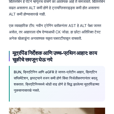
बिलिरुबिन हे पॅटर्न म्हणूनच वाचणे का आवश्यक आहे ते समजावते. बिलिरुबिन
Frysk
वाढत असताना ALT कमी होणे हे ट्रायग्लिसराइड्स कमी होत असताना
Esperanto
ALT कमी होण्यासारखे नाही.
Беларуская мова
एक व्यावहारिक टीप: नवीन ट्रेनिंग ब्लॉकनंतर AST हे ALT पेक्षा जास्त
Татар теле
असेल, तर आहाराला दोष देण्याआधी CK जोडा. हा छोटा अतिरिक्त टेस्ट
अनेक खेळाडूंना अनावश्यक यकृत घबराटीपासून वाचवतो.
Кыргызча
ئۇيغۇرچە
मूत्रपिंड निर्देशक आणि उच्च-प्रथिन आहार: काय
Cebuano
चुकीचे समजून घेऊ नये
Basa Jawa
BUN, क्रिएटिनिन आणि eGFR हे जास्त-प्रोटीन आहार, क्रिएटिन
ພາສາລາວ
सप्लिमेंटेशन, झपाट्याने वजन कमी होणे किंवा निर्जलीकरणानंतर बदलू
Монгол
शकतात. क्रिएटिनिनमध्ये थोडी वाढ होणे हे सिद्ध झालेल्या मूत्रपिंडाच्या
Afrikaans
नुकसानासारखे नसते.
العربية المغربية
Occitan