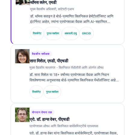
थॉमस क्लेन, एमडी
मुख्य वैद्यकीय अधिकारी, कांटेस्टी एआय
डॉ. थॉमस क्लाइन हे बोर्ड-प्रमाणित क्लिनिकल हेमॅटोलॉजिस्ट आणि
इंटर्निस्ट आहेत, ज्यांना प्रयोगशाळा वैद्यक आणि AI-सहाय्यित
क्लिनिकल विश्लेषणामध्ये 15 हून अधिक वर्षांचा अनुभव आहे. Kantesti
AI येथे मुख्य वैद्यकीय अधिकारी म्हणून, ते मालकीच्या न्यूरल नेटवर्कच्या
रिसर्चगेट
गुगल स्कॉलर
अकादमी.एजु
ORCID
वैद्यकीय अचूकतेवर क्लिनिकल देखरेख प्रदान करतात. बायोमार्करचे अर्थ
लावणे आणि प्रयोगशाळा वैद्यक विषयांवरील प्रयोगशाळा निदान यांवर डॉ.
क्लाइन यांनी मोठ्या प्रमाणावर प्रकाशने केली आहेत.
वैद्यकीय समीक्षक
सारा मिशेल, एमडी, पीएचडी
मुख्य वैद्यकीय सल्लागार - क्लिनिकल पॅथॉलॉजी आणि अंतर्गत औषध
डॉ. सारा मिशेल या 18+ वर्षांच्या प्रयोगशाळा वैद्यक आणि निदान
विश्लेषणाच्या अनुभवासह बोर्ड-प्रमाणित क्लिनिकल पॅथॉलॉजिस्ट आहेत.
त्यांच्याकडे क्लिनिकल केमिस्ट्रीमध्ये विशेष प्रमाणपत्रे आहेत आणि
क्लिनिकल प्रॅक्टिसमध्ये बायोमार्कर पॅनेल्स व प्रयोगशाळा विश्लेषणावर
रिसर्चगेट
गुगल स्कॉलर
त्यांनी मोठ्या प्रमाणावर प्रकाशने केली आहेत.
योगदान देणारा तज्ञ
प्रो. डॉ. हान्स वेबर, पीएचडी
प्रयोगशाळा औषध आणि क्लिनिकल बायोकेमिस्ट्रीचे प्राध्यापक
प्रो. डॉ. हान्स वेबर यांना क्लिनिकल बायोकेमिस्ट्री, प्रयोगशाळा वैद्यक,