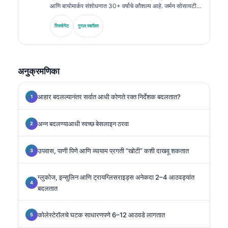
आणि बायोमार्कर संशोधनात 30+ वर्षांचे कौशल्य आहे. जर्मन सोसायटी
फॉर क्लिनिकल केमिस्ट्रीचे माजी अध्यक्ष म्हणून, ते निदान पॅनेल विश्लेषण,
बायोमार्कर मानकीकरण, आणि AI-सहाय्यित प्रयोगशाळा वैद्यक यात
रिसर्चगेट
गुगल स्कॉलर
विशेष तज्ज्ञ आहेत.
अनुक्रमणिका
आहार बदलल्यानंतर सर्वात आधी कोणते रक्त निर्देशक बदलतात?
अन्न बदलण्याआधी स्वच्छ बेसलाइन ठरवा
उपवास, पाणी पिणे आणि व्यायाम प्रगती “खोटी” कशी दाखवू शकतात
ग्लुकोज, इन्सुलिन आणि ट्रायग्लिसराइड्स अनेकदा 2–4 आठवड्यांत
बदलतात
कोलेस्टेरॉलचे घटक साधारणपणे 6–12 आठवडे लागतात