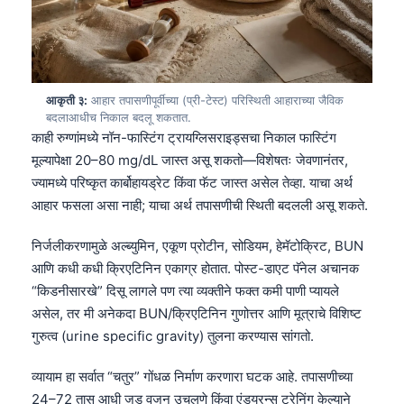
आकृती ३:
आहार तपासणीपूर्वीच्या (प्री-टेस्ट) परिस्थिती आहाराच्या जैविक
बदलाआधीच निकाल बदलू शकतात.
काही रुग्णांमध्ये नॉन-फास्टिंग ट्रायग्लिसराइड्सचा निकाल फास्टिंग
मूल्यापेक्षा 20–80 mg/dL जास्त असू शकतो—विशेषतः जेवणानंतर,
ज्यामध्ये परिष्कृत कार्बोहायड्रेट किंवा फॅट जास्त असेल तेव्हा. याचा अर्थ
आहार फसला असा नाही; याचा अर्थ तपासणीची स्थिती बदलली असू शकते.
निर्जलीकरणामुळे अल्ब्युमिन, एकूण प्रोटीन, सोडियम, हेमॅटोक्रिट, BUN
आणि कधी कधी क्रिएटिनिन एकाग्र होतात. पोस्ट-डाएट पॅनेल अचानक
“किडनीसारखे” दिसू लागले पण त्या व्यक्तीने फक्त कमी पाणी प्यायले
असेल, तर मी अनेकदा BUN/क्रिएटिनिन गुणोत्तर आणि मूत्राचे विशिष्ट
गुरुत्व (urine specific gravity) तुलना करण्यास सांगतो.
व्यायाम हा सर्वात “चतुर” गोंधळ निर्माण करणारा घटक आहे. तपासणीच्या
24–72 तास आधी जड वजन उचलणे किंवा एंड्युरन्स ट्रेनिंग केल्याने