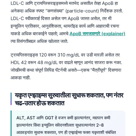
LDL-C आणि ट्रायग्लिसराइड्समध्ये मतभेद असतील तेव्हा ApoB हा
अनेकदा अधिक स्पष्ट “कणसंख्या” (particle-count) निर्देशक ठरतो.
LDL-C स्वीकारार्ह दिसत असेल पण ApoB जास्त असेल, तर मी
इन्सुलिन प्रतिकार, आनुवंशिकता, थायरॉइड कार्य आणि आहाराची रचना
याकडे अधिक बारकाईने पाहतो; आमचे
ApoB समजावणारे (explainer)
त्या विसंगतीबद्दल अधिक खोलात जाते.
ट्रायग्लिसराइड्स 120 वरून 310 mg/dL वर उडी मारली असेल तर
HDL 42 वरून 48 mg/dL वर वाढले म्हणून आनंद साजरा करू नका.
जोखीमची कथा संपूर्ण लिपिड पॅटर्नची असते—एकच “मैत्रीपूर्ण” दिसणारा
आकडा नाही.
यकृत एन्झाइम्स सुरुवातीला सुधारू शकतात, पण नंतर
चढ-उतार होऊ शकतात
ALT, AST आणि GGT हे वजन कमी झाल्यानंतर, मद्यपान कमी
झाल्यानंतर किंवा इन्सुलिन संवेदनशीलता सुधारल्यानंतर 2–8
आठवड्यांत सुधारू शकतात, पण ही एन्झाईम्स फक्त यकृताशी संबंधित