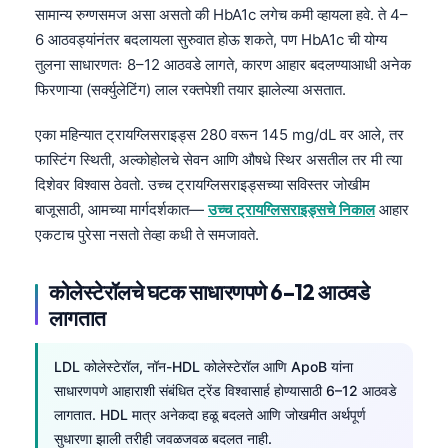
सामान्य रुग्णसमज असा असतो की HbA1c लगेच कमी व्हायला हवे. ते 4–
6 आठवड्यांनंतर बदलायला सुरुवात होऊ शकते, पण HbA1c ची योग्य
तुलना साधारणतः 8–12 आठवडे लागते, कारण आहार बदलण्याआधी अनेक
फिरणाऱ्या (सर्क्युलेटिंग) लाल रक्तपेशी तयार झालेल्या असतात.
एका महिन्यात ट्रायग्लिसराइड्स 280 वरून 145 mg/dL वर आले, तर
फास्टिंग स्थिती, अल्कोहोलचे सेवन आणि औषधे स्थिर असतील तर मी त्या
दिशेवर विश्वास ठेवतो. उच्च ट्रायग्लिसराइड्सच्या सविस्तर जोखीम
बाजूसाठी, आमच्या मार्गदर्शकात—
उच्च ट्रायग्लिसराइड्सचे निकाल
आहार
एकटाच पुरेसा नसतो तेव्हा कधी ते समजावते.
कोलेस्टेरॉलचे घटक साधारणपणे 6–12 आठवडे
लागतात
LDL कोलेस्टेरॉल, नॉन-HDL कोलेस्टेरॉल आणि ApoB यांना
साधारणपणे आहाराशी संबंधित ट्रेंड विश्वासार्ह होण्यासाठी 6–12 आठवडे
लागतात. HDL मात्र अनेकदा हळू बदलते आणि जोखमीत अर्थपूर्ण
सुधारणा झाली तरीही जवळजवळ बदलत नाही.