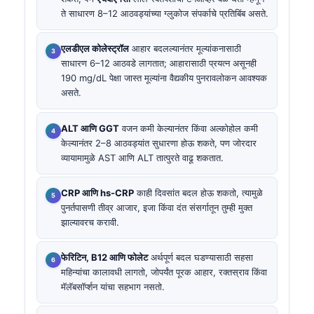
ते साधारण 8–12 आठवड्यांच्या ग्लुकोज संपर्काचे प्रतिबिंब असते.
एलडीएल कोलेस्ट्रॉल
आहार बदलल्यानंतर मूल्यांकनासाठी
साधारण 6–12 आठवडे लागतात; आहारासाठी प्रयत्न असूनही
190 mg/dL पेक्षा जास्त मूल्यांना वैद्यकीय पुनरावलोकन आवश्यक
असते.
ALT आणि GGT
वजन कमी केल्यानंतर किंवा अल्कोहोल कमी
केल्यानंतर 2–8 आठवड्यांत सुधारणा होऊ शकते, पण जोरदार
व्यायामामुळे AST आणि ALT तात्पुरते वाढू शकतात.
CRP आणि hs-CRP
काही दिवसांत बदल होऊ शकतो, त्यामुळे
पुनर्तपासणी तीव्र आजार, इजा किंवा दंत संसर्गातून तुम्ही मुक्त
झाल्यावरच करावी.
फेरिटिन, B12 आणि फोलेट
अर्थपूर्ण बदल घडण्यासाठी सहसा
महिन्यांचा कालावधी लागतो, जोपर्यंत पूरक आहार, रक्तस्राव किंवा
मॅलॅबसॉर्प्शन यांचा सहभाग नसतो.