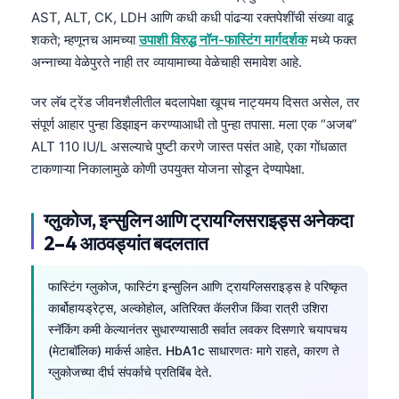
AST, ALT, CK, LDH आणि कधी कधी पांढऱ्या रक्तपेशींची संख्या वाढू
शकते; म्हणूनच आमच्या
उपाशी विरुद्ध नॉन-फास्टिंग मार्गदर्शक
मध्ये फक्त
अन्नाच्या वेळेपुरते नाही तर व्यायामाच्या वेळेचाही समावेश आहे.
जर लॅब ट्रेंड जीवनशैलीतील बदलापेक्षा खूपच नाट्यमय दिसत असेल, तर
संपूर्ण आहार पुन्हा डिझाइन करण्याआधी तो पुन्हा तपासा. मला एक “अजब”
ALT 110 IU/L असल्याचे पुष्टी करणे जास्त पसंत आहे, एका गोंधळात
टाकणाऱ्या निकालामुळे कोणी उपयुक्त योजना सोडून देण्यापेक्षा.
ग्लुकोज, इन्सुलिन आणि ट्रायग्लिसराइड्स अनेकदा
2–4 आठवड्यांत बदलतात
फास्टिंग ग्लुकोज, फास्टिंग इन्सुलिन आणि ट्रायग्लिसराइड्स हे परिष्कृत
कार्बोहायड्रेट्स, अल्कोहोल, अतिरिक्त कॅलरीज किंवा रात्री उशिरा
स्नॅकिंग कमी केल्यानंतर सुधारण्यासाठी सर्वात लवकर दिसणारे चयापचय
(मेटाबॉलिक) मार्कर्स आहेत. HbA1c साधारणतः मागे राहते, कारण ते
ग्लुकोजच्या दीर्घ संपर्काचे प्रतिबिंब देते.