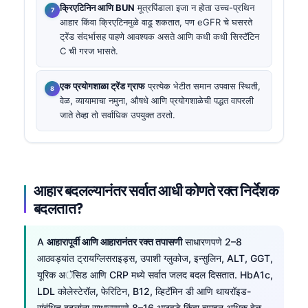
क्रिएटिनिन आणि BUN
मूत्रपिंडाला इजा न होता उच्च-प्रथिन
आहार किंवा क्रिएटिनमुळे वाढू शकतात, पण eGFR चे घसरते
ट्रेंड संदर्भासह पाहणे आवश्यक असते आणि कधी कधी सिस्टॅटिन
C ची गरज भासते.
एक प्रयोगशाळा ट्रेंड ग्राफ
प्रत्येक भेटीत समान उपवास स्थिती,
वेळ, व्यायामाचा नमुना, औषधे आणि प्रयोगशाळेची पद्धत वापरली
जाते तेव्हा तो सर्वाधिक उपयुक्त ठरतो.
आहार बदलल्यानंतर सर्वात आधी कोणते रक्त निर्देशक
बदलतात?
A
आहारापूर्वी आणि आहारानंतर रक्त तपासणी
साधारणपणे 2–8
आठवड्यांत ट्रायग्लिसराइड्स, उपाशी ग्लुकोज, इन्सुलिन, ALT, GGT,
यूरिक अॅसिड आणि CRP मध्ये सर्वात जलद बदल दिसतात. HbA1c,
LDL कोलेस्टेरॉल, फेरिटिन, B12, व्हिटॅमिन डी आणि थायरॉइड-
संबंधित बदलांना साधारणपणे 8–16 आठवडे किंवा त्याहून अधिक वेळ