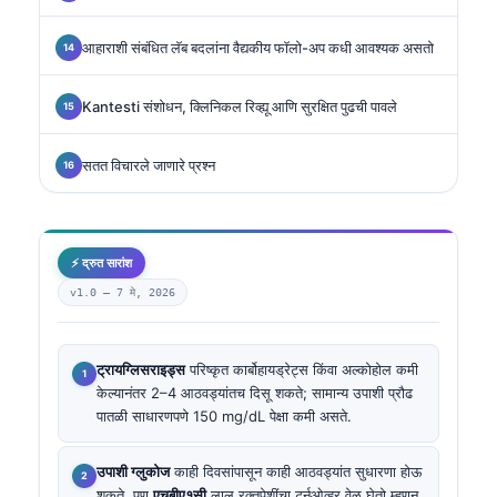
आहाराशी संबंधित लॅब बदलांना वैद्यकीय फॉलो-अप कधी आवश्यक असतो
Kantesti संशोधन, क्लिनिकल रिव्ह्यू आणि सुरक्षित पुढची पावले
सतत विचारले जाणारे प्रश्न
⚡ द्रुत सारांश
v1.0 —
7 मे, 2026
ट्रायग्लिसराइड्स
परिष्कृत कार्बोहायड्रेट्स किंवा अल्कोहोल कमी
केल्यानंतर 2–4 आठवड्यांतच दिसू शकते; सामान्य उपाशी प्रौढ
पातळी साधारणपणे 150 mg/dL पेक्षा कमी असते.
उपाशी ग्लुकोज
काही दिवसांपासून काही आठवड्यांत सुधारणा होऊ
शकते, पण
एचबीए१सी
लाल रक्तपेशींचा टर्नओव्हर वेळ घेतो म्हणून