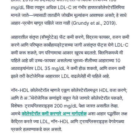
mg/dL किंवा त्याहून अधिक LDL-C ला गंभीर हायपरकोलेस्टेरॉलिमिया
मानले जाते—ज्यासाठी तातडीने जोखीम मूल्यांकन आवश्यक असते; हे साधे
आहार-प्रयोग म्हणून पाहिले जात नाही (Grundy et al., 2019).
आहारातील संतृप्त (सॅच्युरेटेड) फॅट कमी करणे, विद्रव्य फायबर, वजन कमी
करणे आणि परिष्कृत कार्बोहायड्रेट्सच्या जागी असंतृप्त फॅट्स घेणे LDL-C
कमी करू शकते, पण परिणामाचा आकार खूपच बदलतो. क्लिनिकमध्ये मी
पाहिले आहे की उच्च-फायबर असलेल्या भूमध्य-शैलीच्या आहाराच्या 10
आठवड्यांनंतर LDL 35 mg/dL ने कमी होऊ शकतो, आणि वजन कमी
झाले तरी केटोजेनिक आहारावर LDL वाढलेलेही मी पाहिले आहे.
नॉन-HDL कोलेस्टेरॉल म्हणजे एकूण कोलेस्टेरॉलमधून HDL वजा करणे;
आणि ते अॅथेरोजेनिक कणांद्वारे वाहून नेले जाणारे कोलेस्टेरॉल पकडते,
विशेषतः ट्रायग्लिसराइड्स 200 mg/dL पेक्षा जास्त असतील तेव्हा.
आमचे
कोलेस्टेरॉल कमी करणारे अन्न मार्गदर्शक
अशा आहार पद्धतींवर लक्ष
केंद्रित करते ज्या LDL, नॉन-HDL आणि ट्रायग्लिसराइड्स वेगवेगळ्या
प्रकारे हलवण्याकडे कल असतो.