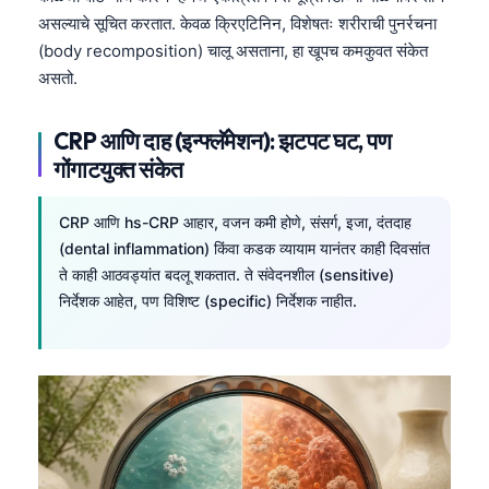
असल्याचे सूचित करतात. केवळ क्रिएटिनिन, विशेषतः शरीराची पुनर्रचना
தமிழ்
(body recomposition) चालू असताना, हा खूपच कमकुवत संकेत
తెలుగు
असतो.
اردو
CRP आणि दाह (इन्फ्लॅमेशन): झटपट घट, पण
বাংলা
गोंगाटयुक्त संकेत
Shqip
Magyar
CRP आणि hs-CRP आहार, वजन कमी होणे, संसर्ग, इजा, दंतदाह
Slovenščina
(dental inflammation) किंवा कडक व्यायाम यानंतर काही दिवसांत
ते काही आठवड्यांत बदलू शकतात. ते संवेदनशील (sensitive)
한국어
निर्देशक आहेत, पण विशिष्ट (specific) निर्देशक नाहीत.
Polski
Lietuvių kalba
Русский
ქართული
Čeština