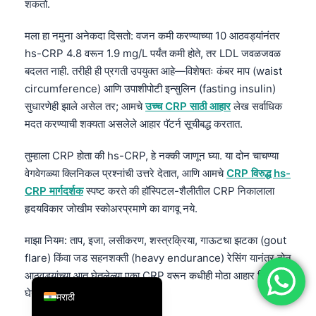
शकतो.
简体中文
मला हा नमुना अनेकदा दिसतो: वजन कमी करण्याच्या 10 आठवड्यांनंतर
Română
hs-CRP 4.8 वरून 1.9 mg/L पर्यंत कमी होते, तर LDL जवळजवळ
Türkçe
बदलत नाही. तरीही ही प्रगती उपयुक्त आहे—विशेषतः कंबर माप (waist
Ελληνικά
circumference) आणि उपाशीपोटी इन्सुलिन (fasting insulin)
सुधारणेही झाले असेल तर; आमचे
उच्च CRP साठी आहार
लेख सर्वाधिक
Português
मदत करण्याची शक्यता असलेले आहार पॅटर्न सूचीबद्ध करतात.
Español
तुम्हाला CRP होता की hs-CRP, हे नक्की जाणून घ्या. या दोन चाचण्या
Italiano
वेगवेगळ्या क्लिनिकल प्रश्नांची उत्तरे देतात, आणि आमचे
CRP विरुद्ध hs-
עִבְרִית
CRP मार्गदर्शक
स्पष्ट करते की हॉस्पिटल-शैलीतील CRP निकालाला
Français
हृदयविकार जोखीम स्कोअरप्रमाणे का वागवू नये.
العربية
माझा नियम: ताप, इजा, लसीकरण, शस्त्रक्रिया, गाऊटचा झटका (gout
Deutsch
flare) किंवा जड सहनशक्ती (heavy endurance) रेसिंग यानंतर दोन
English
आठवड्यांच्या आत घेतलेल्या एका CRP वरून कधीही मोठा आहार निर्णय
घेऊ नका.
मराठी