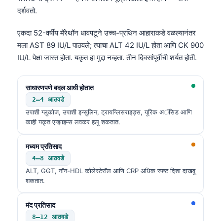
दर्शवतो.
एकदा 52-वर्षीय मॅरेथॉन धावपटूने उच्च-प्रथिन आहाराकडे वळल्यानंतर
मला AST 89 IU/L पाठवले; त्याचा ALT 42 IU/L होता आणि CK 900
IU/L पेक्षा जास्त होता. यकृत हा मुद्दा नव्हता. तीन दिवसांपूर्वीची शर्यत होती.
साधारणपणे बदल आधी होतात
2–4 आठवडे
उपाशी ग्लुकोज, उपाशी इन्सुलिन, ट्रायग्लिसराइड्स, यूरिक अॅसिड आणि
काही यकृत एन्झाइम्स लवकर हलू शकतात.
मध्यम प्रतिसाद
4–8 आठवडे
ALT, GGT, नॉन-HDL कोलेस्टेरॉल आणि CRP अधिक स्पष्ट दिशा दाखवू
शकतात.
मंद प्रतिसाद
8–12 आठवडे