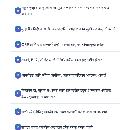
यकृत एन्झाइम्स सुरुवातीला सुधारू शकतात, पण नंतर चढ-उतार होऊ
शकतात
मूत्रपिंड निर्देशक आणि उच्च-प्रथिन आहार: काय चुकीचे समजून घेऊ नये
CRP आणि दाह (इन्फ्लॅमेशन): झटपट घट, पण गोंगाटयुक्त संकेत
आयर्न, B12, फोलेट आणि CBC मधील बदल हळू गतीने होतात
थायरॉइड आणि लैंगिक हार्मोन्स: आहाराचा परिणाम अप्रत्यक्ष असतो
व्हिटॅमिन डी, यूरिक अॅसिड आणि इलेक्ट्रोलाइट्स हे निर्देशक-विशिष्ट
वेळापत्रकानुसार बदलतात
भेटींमध्ये (व्हिजिट्समध्ये) खरा रक्त तपासणी फरक कशाला म्हणतात
डॉक्टर वापरू शकतील असा लॅब ट्रेंड ग्राफ तयार करणे