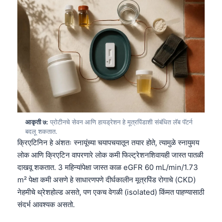
Gàidhlig
Euskara
Македонски јазик
Latviešu valoda
Galego
অসমীয়া
සිංහල
سنڌي
आकृती ७:
प्रोटीनचे सेवन आणि हायड्रेशन हे मूत्रपिंडाशी संबंधित लॅब पॅटर्न
پښتو
बदलू शकतात.
क्रिएटिनिन हे अंशतः स्नायूंच्या चयापचयातून तयार होते, त्यामुळे स्नायुमय
लोक आणि क्रिएटिन वापरणारे लोक कमी फिल्ट्रेशनशिवायही जास्त पातळी
Slovenčina
दाखवू शकतात. 3 महिन्यांपेक्षा जास्त काळ eGFR 60 mL/min/1.73
m² पेक्षा कमी असणे हे साधारणपणे दीर्घकालीन मूत्रपिंड रोगाचे (CKD)
Hrvatski
नेहमीचे थ्रेशहोल्ड असते, पण एकच वेगळी (isolated) किंमत पाहण्यासाठी
Suomi
संदर्भ आवश्यक असतो.
Қазақ тілі