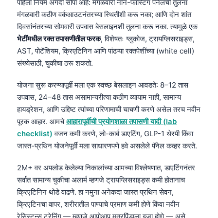
पहिला नियम अगदी सोपा आहे: मंगळवारी नॉन-फास्टिंग पॅनेलची तुलना
मंगळवारी कठीण वर्कआउटनंतरच्या स्थितीशी करू नका; आणि दोन शांत
दिवसांनंतरच्या सोमवारी उपवास बेसलाइनशी तुलना करू नका. त्यामुळे एक
भेटींमधील रक्त तपासणीतील फरक
, विशेषतः ग्लुकोज, ट्रायग्लिसराइड्स,
AST, पोटॅशियम, क्रिएटिनिन आणि पांढऱ्या रक्तपेशींच्या (white cell)
संख्येसाठी, चुकीचा ठरू शकतो.
योजना सुरू करण्यापूर्वी मला एक स्वच्छ बेसलाइन आवडते: 8–12 तास
उपवास, 24–48 तास असामान्यरीत्या कठीण व्यायाम नाही, सामान्य
हायड्रेशन, आणि उद्दिष्ट त्यांच्या परिणामाची चाचणी करणे असेल तरच नवीन
पूरक आहार. आमचे
आहारापूर्वीची प्रयोगशाळा तपासणी यादी (lab
checklist)
वजन कमी करणे, लो-कार्ब डाएटिंग, GLP-1 थेरपी किंवा
जास्त-प्रथिन योजनेपूर्वी मला साधारणपणे हवे असलेले पॅनेल कव्हर करते.
2M+ वर अपलोड केलेल्या निकालांच्या आमच्या विश्लेषणात, डाएटिंगनंतर
सर्वात सामान्य चुकीचा अलार्म म्हणजे ट्रायग्लिसराइड्स कमी होतानाच
क्रिएटिनिन थोडे वाढणे. हा नमुना अनेकदा जास्त प्रथिन सेवन,
क्रिएटिनचा वापर, शरीरातील पाण्याचे प्रमाण कमी होणे किंवा नवीन
रेसिस्टन्स ट्रेनिंग — म्हणजे आपोआप मूत्रपिंडाला इजा होणे — असे