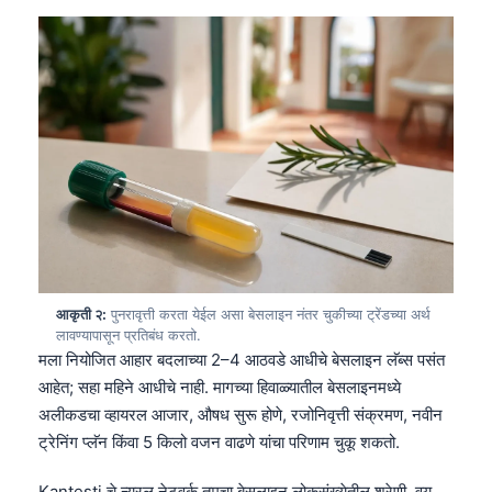
आकृती २:
पुनरावृत्ती करता येईल असा बेसलाइन नंतर चुकीच्या ट्रेंडच्या अर्थ
लावण्यापासून प्रतिबंध करतो.
मला नियोजित आहार बदलाच्या 2–4 आठवडे आधीचे बेसलाइन लॅब्स पसंत
आहेत; सहा महिने आधीचे नाही. मागच्या हिवाळ्यातील बेसलाइनमध्ये
अलीकडचा व्हायरल आजार, औषध सुरू होणे, रजोनिवृत्ती संक्रमण, नवीन
ट्रेनिंग प्लॅन किंवा 5 किलो वजन वाढणे यांचा परिणाम चुकू शकतो.
Kantesti चे न्यूरल नेटवर्क तुमचा बेसलाइन लोकसंख्येतील श्रेणी, वय,