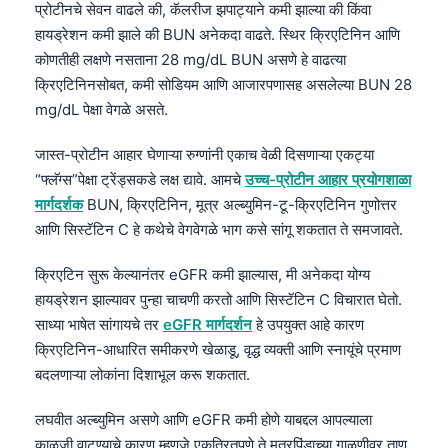
प्रोटीनचे सेवन वाढले की, कॅलरीज झपाट्याने कमी झाल्या की किंवा
Català
हायड्रेशन कमी झाले की BUN अनेकदा वाढते. स्थिर क्रिएटिनिन आणि
O‘zbekcha
कोणतीही लक्षणे नसताना 28 mg/dL BUN असणे हे वाढत्या
Українська
क्रिएटिनिनसोबत, कमी सोडियम आणि आजारपणासह असलेल्या BUN 28
mg/dL पेक्षा वेगळे असते.
አማርኛ
Kiswahili
जास्त-प्रोटीन आहार घेणाऱ्या रुग्णांनी एकाच वेळी दिसणाऱ्या एकट्या
“फ्लॅग्स”पेक्षा ट्रेंड्सकडे लक्ष द्यावे. आमचे
उच्च-प्रोटीन आहार प्रयोगशाळा
ភាសាខ្មែរ
मार्गदर्शक
BUN, क्रिएटिनिन, मूत्र अल्ब्युमिन-टू-क्रिएटिनिन गुणोत्तर
ဗမာစာ
आणि सिस्टॅटिन C हे कथेचे वेगवेगळे भाग कसे सांगू शकतात ते समजावते.
ไทย
क्रिएटिन सुरू केल्यानंतर eGFR कमी झाल्यास, मी अनेकदा योग्य
Tagalog
हायड्रेशन झाल्यावर पुन्हा चाचणी करतो आणि सिस्टॅटिन C विचारात घेतो.
Tiếng Việt
साध्या भाषेत सांगायचे तर
eGFR मार्गदर्शन
हे उपयुक्त आहे कारण
Bahasa Melayu
क्रिएटिनिन-आधारित समीकरणे खेळाडू, वृद्ध व्यक्ती आणि स्नायूंचे प्रमाण
बदलणाऱ्या लोकांना दिशाभूल करू शकतात.
മലയാളം
ಕನ್ನಡ
लघवीत अल्ब्युमिन असणे आणि eGFR कमी होणे याबद्दल आपल्याला
काळजी वाटण्याचे कारण म्हणजे एकत्रितपणे ते मूत्रपिंडाच्या गाळणीवर ताण
ગુજરાતી