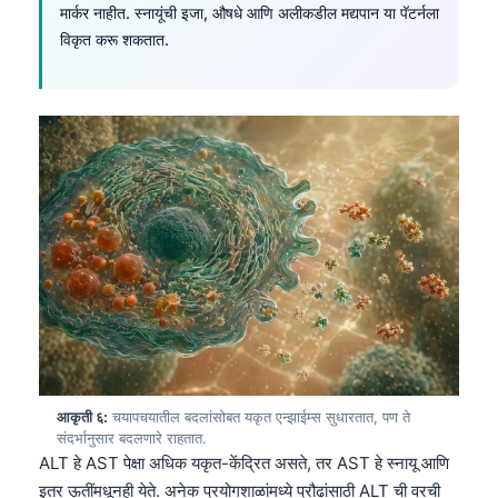
मार्कर नाहीत. स्नायूंची इजा, औषधे आणि अलीकडील मद्यपान या पॅटर्नला
विकृत करू शकतात.
आकृती ६:
चयापचयातील बदलांसोबत यकृत एन्झाईम्स सुधारतात, पण ते
संदर्भानुसार बदलणारे राहतात.
ALT हे AST पेक्षा अधिक यकृत-केंद्रित असते, तर AST हे स्नायू आणि
इतर ऊतींमधूनही येते. अनेक प्रयोगशाळांमध्ये प्रौढांसाठी ALT ची वरची