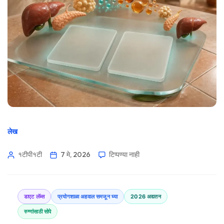
लेख
१टीपी१टी
7 मे, 2026
टिप्पण्या नाही
डाएट लॅब्स
प्रयोगशाळा अहवाल समजून घ्या
2026 अद्यतन
रुग्णांसाठी सोपे