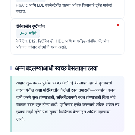
HbA1c आणि LDL कोलेस्टेरॉल सहसा अधिक विश्वासार्ह ट्रेंड मार्कर्स
बनतात.
दीर्घकालीन दृष्टीकोन
3–6 महिने
फेरिटिन, B12, व्हिटॅमिन डी, HDL आणि थायरॉइड-संबंधित पॅटर्न्सना
अनेकदा वारंवार संदर्भाची गरज असते.
अन्न बदलण्याआधी स्वच्छ बेसलाइन ठरवा
आहार सुरू करण्यापूर्वीचा स्वच्छ (क्लीन) बेसलाइन म्हणजे पुनरावृत्ती
करता येतील अशा परिस्थितीत केलेली रक्त तपासणी—आदर्शतः वजन
कमी करणे सुरू होण्याआधी, सप्लिमेंट्समध्ये बदल होण्याआधी किंवा मोठे
व्यायाम बदल सुरू होण्याआधी. प्रतिसाद ट्रॅक करण्याचे उद्दिष्ट असेल तर
एकाच संदर्भ श्रेणीपेक्षा तुमचा वैयक्तिक बेसलाइन अधिक महत्त्वाचा
ठरतो.