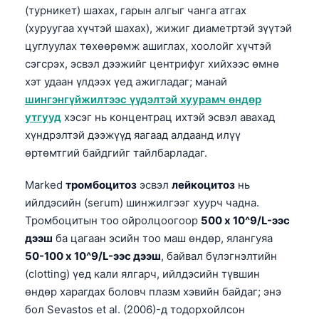
(турникет) шахах, гарын алгыг чанга атгах
(хуруугаа хүчтэй шахах), жижиг диаметртэй зүүтэй
цуглуулах төхөөрөмж ашиглах, хоолойг хүчтэй
сэгсрэх, эсвэл дээжийг центрифуг хийхээс өмнө
хэт удаан үлдээх үед ажигладаг; манай
шингэнгүйжилтээс үүдэлтэй хуурамч өндөр
утгууд
хэсэг нь концентрац ихтэй эсвэл авахад
хүндрэлтэй дээжүүд яагаад алдаанд илүү
өртөмтгий байдгийг тайлбарладаг.
Marked
тромбоцитоз
эсвэл
лейкоцитоз
нь
ийлдэсийн (serum) шинжилгээг хуурч чадна.
Тромбоцитын тоо ойролцоогоор
500 x 10^9/L-ээс
дээш
ба цагаан эсийн тоо маш өндөр, ялангуяа
50-100 x 10^9/L-ээс дээш
, байвал бүлэгнэлтийн
(clotting) үед кали ялгарч, ийлдэсийн түвшин
өндөр харагдах боловч плазм хэвийн байдаг; энэ
бол Sevastos et al. (2006)-д тодорхойлсон