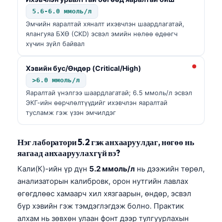
5.6-6.0 ммоль/л
Эмчийн яаралтай хяналт ихэвчлэн шаардлагатай,
ялангуяа БХӨ (CKD) эсвэл эмийн нөлөө өдөөгч
хүчин зүйл байвал
Хэвийн бус/Өндөр (Critical/High)
>6.0 ммоль/л
Яаралтай үнэлгээ шаардлагатай; 6.5 ммоль/л эсвэл
ЭКГ-ийн өөрчлөлтүүдийг ихэвчлэн яаралтай
тусламж гэж үзэн эмчилдэг
Нэг лаборатори 5.2 гэж анхааруулдаг, нөгөө нь
яагаад анхааруулахгүй вэ?
Кали(К)-ийн үр дүн
5.2 ммоль/л
нь дээжийн төрөл,
анализаторын калибровк, орон нутгийн лавлах
өгөгдлөөс хамаарч хил хязгаарын, өндөр, эсвэл
бүр хэвийн гэж тэмдэглэгдэж болно. Практик
алхам нь зөвхөн улаан фонт дээр тулгуурлахын