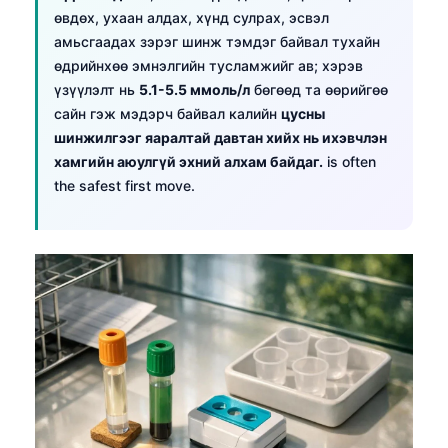
өвдөх, ухаан алдах, хүнд сулрах, эсвэл
амьсгаадах зэрэг шинж тэмдэг байвал тухайн
өдрийнхөө эмнэлгийн тусламжийг ав; хэрэв
үзүүлэлт нь
5.1-5.5 ммоль/л
бөгөөд та өөрийгөө
сайн гэж мэдэрч байвал калийн
цусны
шинжилгээг яаралтай давтан хийх нь ихэвчлэн
хамгийн аюулгүй эхний алхам байдаг.
is often
the safest first move.