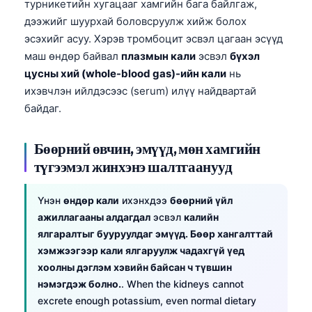
турникетийн хугацааг хамгийн бага байлгаж,
дээжийг шуурхай боловсруулж хийж болох
эсэхийг асуу. Хэрэв тромбоцит эсвэл цагаан эсүүд
маш өндөр байвал
плазмын кали
эсвэл
бүхэл
цусны хий (whole-blood gas)-ийн кали
нь
ихэвчлэн ийлдэсээс (serum) илүү найдвартай
байдаг.
Бөөрний өвчин, эмүүд, мөн хамгийн
түгээмэл жинхэнэ шалтгаанууд
Үнэн
өндөр кали
ихэнхдээ
бөөрний үйл
ажиллагааны алдагдал
эсвэл
калийн
ялгаралтыг бууруулдаг эмүүд. Бөөр хангалттай
хэмжээгээр кали ялгаруулж чадахгүй үед
хоолны дэглэм хэвийн байсан ч түвшин
нэмэгдэж болно.
. When the kidneys cannot
excrete enough potassium, even normal dietary