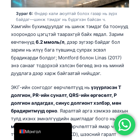
简体中文
Зураг 6:
Өндөр кали аюултай болох газар нь зүрх
Română
байдаг—шинж тэмдэг нь бүдэгхэн байсан ч.
Хамгийн бухимдуулдаг нь шинж тэмдэг ба тоонууд
Türkçe
хоорондоо цэгцтэй таарахгүй байх явдал. Зарим
Ελληνικά
өвчтөнүүд
6.2 ммоль/л
, дээр зүгээр байдаг бол
Português
зарим нь илүү бага түвшинд сулрах эсвэл
брадикарди болдог; Montford болон Linas (2017)
Español
энэ санааг тодорхой хэлсэн бөгөөд энэ нь миний
Italiano
дуудлага дээр харж байгаатай нийцдэг.
עִבְרִית
ЭКГ-ийн сонгодог өөрчлөлтүүд нь
үзүүрлэсэн T
Français
долгион, PR-ийн суналт, QRS-ийн өргөсөлт, P
العربية
долгион алдагдах, синус долгионт хэлбэр, мөн
брадиритмүүд орно
. Яаралтай арга хэмжээ авахын
Deutsch
тулд ихэнх эмнэлгүүдийн ашигладаг босго нь
6.5
English
ммоль/л
эсвэл ЭКГ-ийн өөрчлөлттэй ямар ч
Монгол
түвшин боловч би ХБӨ (CKD), шээсний гаралт