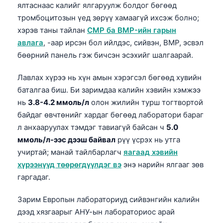
ялтаснаас калийг ялгаруулж болдог бөгөөд
тромбоцитозын үед зөрүү хамаагүй ихсэж болно;
хэрэв таны тайлан
CMP ба BMP-ийн гарын
авлага
, -аар ирсэн бол ийлдэс, сийвэн, BMP, эсвэл
бөөрний панель гэж бичсэн эсэхийг шалгаарай.
Лавлах хүрээ нь хүн амын хэрэгсэл бөгөөд хувийн
баталгаа биш. Би заримдаа калийн хэвийн хэмжээ
нь
3.8-4.2 ммоль/л
олон жилийн турш тогтвортой
байдаг өвчтөнийг хардаг бөгөөд лаборатори бараг
л анхааруулах тэмдэг тавиагүй байсан ч
5.0
ммоль/л-ээс дээш байвал
рүү үсрэх нь утга
учиртай; манай тайлбарлагч
яагаад хэвийн
хүрээнүүд төөрөгдүүлдэг вэ
энэ нарийн ялгааг зөв
гаргадаг.
Зарим Европын лабораториуд сийвэнгийн калийн
дээд хязгаарыг АНУ-ын лабораториос арай