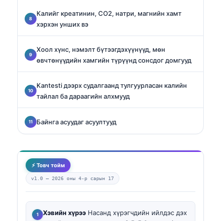
Калийг креатинин, CO2, натри, магнийн хамт
хэрхэн унших вэ
Хоол хүнс, нэмэлт бүтээгдэхүүнүүд, мөн
өвчтөнүүдийн хамгийн түрүүнд сонсдог домгууд
Kantesti дээрх судалгаанд тулгуурласан калийн
тайлал ба дараагийн алхмууд
Байнга асуудаг асуултууд
⚡ Товч тойм
v1.0 —
2026 оны 4-р сарын 17
Хэвийн хүрээ
Насанд хүрэгчдийн ийлдэс дэх