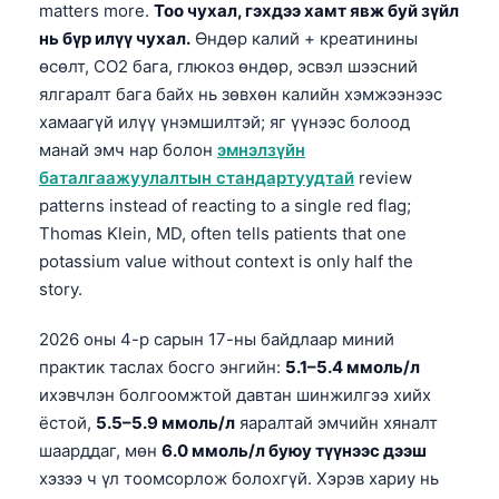
matters more.
Тоо чухал, гэхдээ хамт явж буй зүйл
нь бүр илүү чухал.
Өндөр калий + креатинины
өсөлт, CO2 бага, глюкоз өндөр, эсвэл шээсний
ялгаралт бага байх нь зөвхөн калийн хэмжээнээс
хамаагүй илүү үнэмшилтэй; яг үүнээс болоод
манай эмч нар болон
эмнэлзүйн
баталгаажуулалтын стандартуудтай
review
patterns instead of reacting to a single red flag;
Thomas Klein, MD, often tells patients that one
potassium value without context is only half the
story.
2026 оны 4-р сарын 17-ны байдлаар миний
практик таслах босго энгийн:
5.1–5.4 ммоль/л
ихэвчлэн болгоомжтой давтан шинжилгээ хийх
ёстой,
5.5–5.9 ммоль/л
яаралтай эмчийн хяналт
шаарддаг, мөн
6.0 ммоль/л буюу түүнээс дээш
хэзээ ч үл тоомсорлож болохгүй. Хэрэв хариу нь