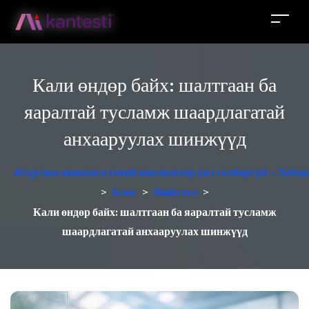
Кали өндөр байх: шалтгаан ба
яаралтай тусламж шаардлагатай
анхааруулах шинжүүд
AI цусны шинжилгээний анализатор үнэ төлбөргүй - Лабор
>
Блог
>
Нийтлэл
>
Кали өндөр байх: шалтгаан ба яаралтай тусламж
шаардлагатай анхааруулах шинжүүд