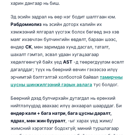
харин дангаар нь биш.
O‘zbekcha
Українська
Эд эсийн задрал нь өөр нэг бодит шалтгаан юм.
Рабдомиолиз
нь эсийн доторх калийн их
አማርኛ
хэмжээний ялгарал үүсгэж болох бөгөөд энэ хэв
Kiswahili
маяг ихэвчлэн булчингийн өвдөлт, бараан шээс,
ភាសាខ្មែរ
өндөр
CK
, мөн заримдаа хүнд дасгал, таталт,
шахалт гэмтэл, эсвэл удаан хугацаагаар
ဗမာစာ
хөдөлгөөнгүй байх үед
AST
-д төөрөгдүүлэм өсөлт
ไทย
дагалддаг; түүх нь бөөрний өвчин гэхээсээ илүү
Tagalog
эрчимтэй бэлтгэлтэй холбоотой байвал
тамирчны
Tiếng Việt
цусны шинжилгээний гарын авлага
тус болдог.
Bahasa Melayu
Бөөрний дээд булчирхайн дутагдал нь ерөнхий
മലയാളം
нийтлэлүүдэд авахаас илүү анхаарал шаарддаг. Би
өндөр кали + бага натри, бага цусны даралт,
ಕನ್ನಡ
ядрах, мөн жин бууралт
, -ыг харах үед жимс/
ગુજરાતી
жимсний хэрэглээг бодохгүй; миний туршлагаар
தமிழ்