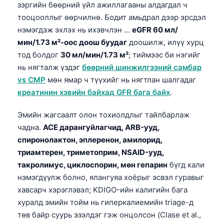
зэргийн бөөрний үйл ажиллагааны алдагдал ч
тооцооллыг өөрчилнө. Бодит амьдрал дээр эрсдэл
нэмэгдэж эхлэх нь ихэвчлэн …
eGFR 60 мл/
мин/1.73 м²-оос доош буудаг
доошилж, илүү хурц
тод болдог
30 мл/мин/1.73 м²
; тиймээс би нэгийг
нь нягталж үздэг
бөөрний шинжилгээний самбар
vs CMP
мөн ямар ч түүхийг нь нягтлан шалгадаг
креатинин хэвийн байхад GFR бага байх
.
Эмийн жагсаалт олон тохиолдлыг тайлбарлаж
чадна.
ACE дарангуйлагчид, ARB-ууд,
спиронолактон, эплеренон, амилорид,
триамтерен, триметоприм, NSAID-ууд,
такролимус, циклоспорин, мөн гепарин
бүгд кали
нэмэгдүүлж болно, ялангуяа хоёрыг эсвэл гуравыг
хавсарч хэрэглэвэл; KDIGO-ийн калигийн бага
хуралд эмийн тойм нь гиперкалиемийн triage-д
төв байр суурь эзэлдэг гэж онцолсон (Clase et al.,