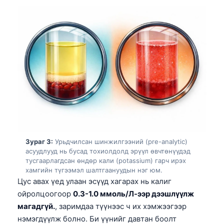
Зураг 3:
Урьдчилсан шинжилгээний (pre-analytic)
асуудлууд нь бусад тохиолдолд эрүүл өвчтөнүүдэд
тусгаарлагдсан өндөр кали (potassium) гарч ирэх
хамгийн түгээмэл шалтгаануудын нэг юм.
Цус авах үед улаан эсүүд хагарах нь калиг
ойролцоогоор
0.3-1.0 ммоль/Л-ээр дээшлүүлж
магадгүй.
, заримдаа түүнээс ч их хэмжээгээр
нэмэгдүүлж болно. Би үүнийг давтан боолт