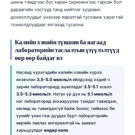
шинж тэмдгээс бус харин скринингээс гарсан бол
дараагийн хэсгүүд танд нийтлэг хуурамч
дохиоллуудыг үнэхээр яаралтай тусламж хэрэгтэй
тохиолдлуудаас ялгахад тусална.
Калийн хэвийн түвшин ба яагаад
лабораторийн таслалтын үзүүлэлтүүд
өөр өөр байдаг вэ
Насанд хүрэгчдийн калийн хэвийн хүрээ
ихэвчлэн
3.5-5.0 ммоль/л
ийлдсэнд хэдий ч
зарим лабораториуд ашигладаг
3.5-5.1
эсвэл
3.5-5.3 ммоль/л
. Нэгэн үр дүн нь
5.1 ммоль/л
нэг лабораторид анхааруулах тэмдэг тавигдаж,
нөгөөд нь тавигдахгүй байж болно; тиймээс би
үүнийг үнэн гэж дуудах бүрт лабораторийн
өөрийн лавлах интервалтай нь заавал
харьцуулдаг
өндөр кали
.