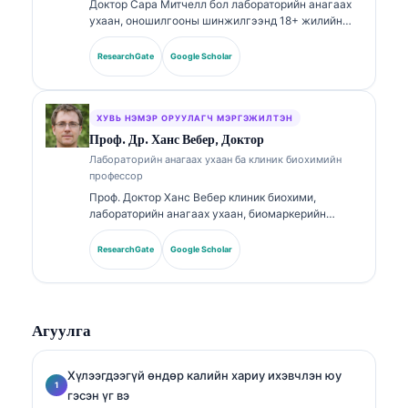
Доктор Сара Митчелл бол лабораторийн анагаах
ухаан, оношилгооны шинжилгээнд 18+ жилийн
туршлагатай, зөвлөлөөр баталгаажсан клиник
эмгэг судлаач (клиник патологоанатом) юм.
ResearchGate
Google Scholar
Тэрээр клиник химийн чиглэлээр мэргэшлийн
гэрчилгээтэй бөгөөд эмнэлзүйн практикт
биомаркерийн багц болон лабораторийн
шинжилгээний талаар өргөнөөр нийтэлсэн.
ХУВЬ НЭМЭР ОРУУЛАГЧ МЭРГЭЖИЛТЭН
Проф. Др. Ханс Вебер, Доктор
Лабораторийн анагаах ухаан ба клиник биохимийн
профессор
Проф. Доктор Ханс Вебер клиник биохими,
лабораторийн анагаах ухаан, биомаркерийн
судалгаанд 30+ жилийн туршлагатай. Германы
Клиник химийн нийгэмлэгийн (German Society for
ResearchGate
Google Scholar
Clinical Chemistry) Ерөнхийлөгчөөр ажиллаж
байсан тэрээр оношилгооны багцын шинжилгээ,
биомаркерийн стандартчилал, AI-д тулгуурласан
лабораторийн анагаах ухааны чиглэлээр
Агуулга
мэргэшсэн.
Хүлээгдээгүй өндөр калийн хариу ихэвчлэн юу
гэсэн үг вэ