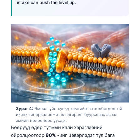
intake can push the level up.
Зураг 4:
Эмнэлзүйн хувьд хамгийн ач холбогдолтой
ихэнх гиперкалиеми нь ялгаралт буурснаас эсвэл
эмийн нөлөөнөөс үүсдэг.
Бөөрүүд өдөр тутмын кали хэрэглээний
ойролцоогоор
90%
-ийг цэвэрлэдэг тул бага