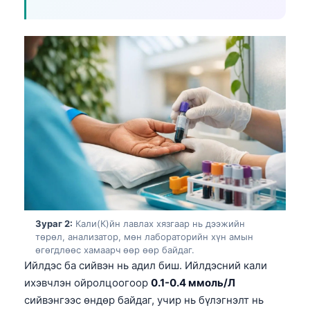
Зураг 2:
Кали(К)йн лавлах хязгаар нь дээжийн
төрөл, анализатор, мөн лабораторийн хүн амын
өгөгдлөөс хамаарч өөр өөр байдаг.
Ийлдэс ба сийвэн нь адил биш. Ийлдэсний кали
ихэвчлэн ойролцоогоор
0.1-0.4 ммоль/Л
сийвэнгээс өндөр байдаг, учир нь бүлэгнэлт нь