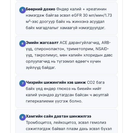
Бөөрний дохио
Өндөр калий + креатинин
нэмэгдэж байгаа эсвэл eGFR 30 мл/мин/1.73
м²-ээс доогуур байх нь жинхэнэ асуудал
байх магадлалыг хамаагүй нэмэгдүүлдэг.
Эмийн жагсаалт
ACE дарангуйлагчид, ARB-
үүд, спиронолактон, триметоприм, NSAID-
үүд, такролимус, мөн калийн хлоридын давс
орлуулагчид нь түгээмэл өдөөгч хүчин
зүйлүүд байдаг.
Чихрийн шижингийн хэв шинж
CO2 бага
байх үед өндөр глюкоз нь биеийн нийт
калий үнэндээ дутагдсан байсан ч аюултай
гиперкалиеми үүсгэж болно.
Хамгийн сайн давтан шинжилгээ
Тромбоцитоз, лейкоцитоз, эсвэл гемолиз
сэжиглэгдэж байвал плазм дахь эсвэл бүхэл