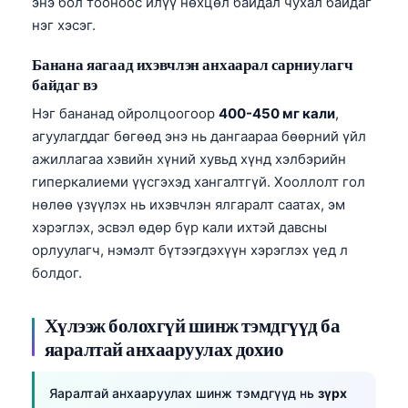
энэ бол тооноос илүү нөхцөл байдал чухал байдаг
нэг хэсэг.
తెలుగు
मराठी
Банана яагаад ихэвчлэн анхаарал сарниулагч
байдаг вэ
اردو
Нэг бананад ойролцоогоор
400-450 мг кали
,
বাংলা
агуулагддаг бөгөөд энэ нь дангаараа бөөрний үйл
Shqip
ажиллагаа хэвийн хүний хувьд хүнд хэлбэрийн
Magyar
гиперкалиеми үүсгэхэд хангалтгүй. Хооллолт гол
нөлөө үзүүлэх нь ихэвчлэн ялгаралт саатах, эм
Slovenščina
хэрэглэх, эсвэл өдөр бүр кали ихтэй давсны
한국어
орлуулагч, нэмэлт бүтээгдэхүүн хэрэглэх үед л
Polski
болдог.
Lietuvių kalba
Хүлээж болохгүй шинж тэмдгүүд ба
Русский
яаралтай анхааруулах дохио
ქართული
Čeština
Яаралтай анхааруулах шинж тэмдгүүд нь
зүрх