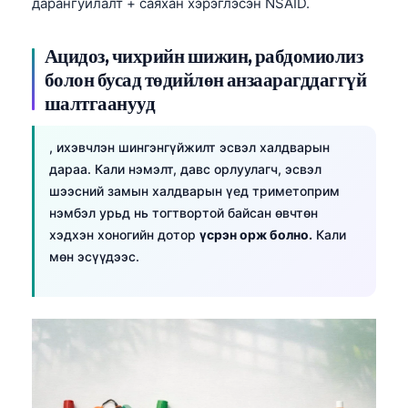
дарангуйлалт + саяхан хэрэглэсэн NSAID.
Frysk
Esperanto
Ацидоз, чихрийн шижин, рабдомиолиз
болон бусад төдийлөн анзаарагддаггүй
Беларуская мова
шалтгаанууд
Татар теле
Кыргызча
, ихэвчлэн шингэнгүйжилт эсвэл халдварын
ئۇيغۇرچە
дараа. Кали нэмэлт, давс орлуулагч, эсвэл
шээсний замын халдварын үед триметоприм
Cebuano
нэмбэл урьд нь тогтвортой байсан өвчтөн
Basa Jawa
хэдхэн хоногийн дотор
үсрэн орж болно.
Кали
мөн эсүүдээс.
ພາສາລາວ
Afrikaans
العربية المغربية
Occitan
Gàidhlig