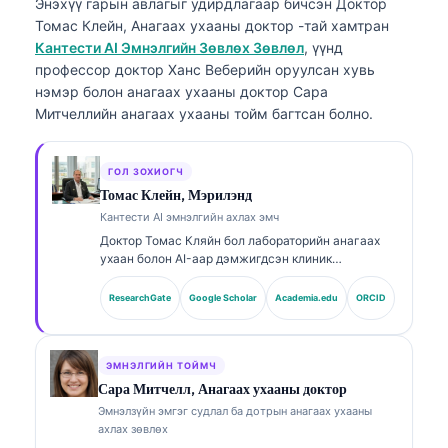
Энэхүү гарын авлагыг удирдлагаар бичсэн
Доктор
Томас Клейн, Анагаах ухааны доктор
-тай хамтран
Кантести AI Эмнэлгийн Зөвлөх Зөвлөл
, үүнд
профессор доктор Ханс Веберийн оруулсан хувь
нэмэр болон анагаах ухааны доктор Сара
Митчеллийн анагаах ухааны тойм багтсан болно.
ГОЛ ЗОХИОГЧ
Томас Клейн, Мэрилэнд
Кантести AI эмнэлгийн ахлах эмч
Доктор Томас Кляйн бол лабораторийн анагаах
ухаан болон AI-аар дэмжигдсэн клиник
шинжилгээнд 15 гаруй жилийн туршлагатай,
зөвшөөрөгдсөн (board-certified) клиник
ResearchGate
Google Scholar
Academia.edu
ORCID
гематологич, дотрын эмч юм. Kantesti AI
компанийн Анагаах ухааны ерөнхий захирлын
хувьд тэрээр өмчийн мэдрэлийн сүлжээний
эмнэлзүйн үнэн зөв байдлын талаар эмнэлзүйн
ЭМНЭЛГИЙН ТОЙМЧ
хяналтыг хэрэгжүүлдэг. Доктор Кляйн нь
Сара Митчелл, Анагаах ухааны доктор
биомаркерын тайлбар болон лабораторийн
Эмнэлзүйн эмгэг судлал ба дотрын анагаах ухааны
оношилгооны чиглэлээр лабораторийн анагаах
ахлах зөвлөх
ухааны сэдвүүд дээр өргөн хүрээнд хэвлүүлсэн.