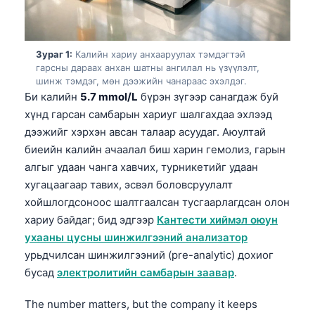
Зураг 1:
Калийн хариу анхааруулах тэмдэгтэй
гарсны дараах анхан шатны ангилал нь үзүүлэлт,
шинж тэмдэг, мөн дээжийн чанараас эхэлдэг.
Би калийн
5.7 mmol/L
бүрэн зүгээр санагдаж буй
хүнд гарсан самбарын хариуг шалгахдаа эхлээд
дээжийг хэрхэн авсан талаар асуудаг. Аюултай
биеийн калийн ачаалал биш харин гемолиз, гарын
алгыг удаан чанга хавчих, турникетийг удаан
хугацаагаар тавих, эсвэл боловсруулалт
хойшлогдсоноос шалтгаалсан тусгаарлагдсан олон
хариу байдаг; бид эдгээр
Кантести хиймэл оюун
ухааны цусны шинжилгээний анализатор
урьдчилсан шинжилгээний (pre-analytic) дохиог
бусад
электролитийн самбарын заавар
.
The number matters, but the company it keeps