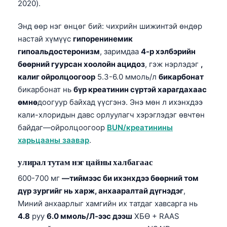
2020).
Энд өөр нэг өнцөг бий: чихрийн шижинтэй өндөр
настай хүмүүс
гипоренинемик
гипоальдостеронизм
, заримдаа
4-р хэлбэрийн
бөөрний гуурсан хоолойн ацидоз
, гэж нэрлэдэг
,
калиг ойролцоогоор
5.3-6.0 ммоль/л
бикарбонат
бикарбонат нь
бүр креатинин сүртэй харагдахаас
өмнө
доогуур байхад үүсгэнэ. Энэ мөн л ихэнхдээ
кали-хлоридын давс орлуулагч хэрэглэдэг өвчтөн
байдаг—ойролцоогоор
BUN/креатинины
харьцааны заавар
.
улирал тутам нэг цайны халбагаас
600-700 мг
—тиймээс би ихэнхдээ бөөрний том
дүр зургийг нь харж, анхааралтай дүгнэдэг
,
Миний анхаарлыг хамгийн их татдаг хавсарга нь
Norsk bokmål
4.8
руу
6.0 ммоль/Л-ээс дээш
ХБӨ + RAAS
Ślōnskŏ gŏdka