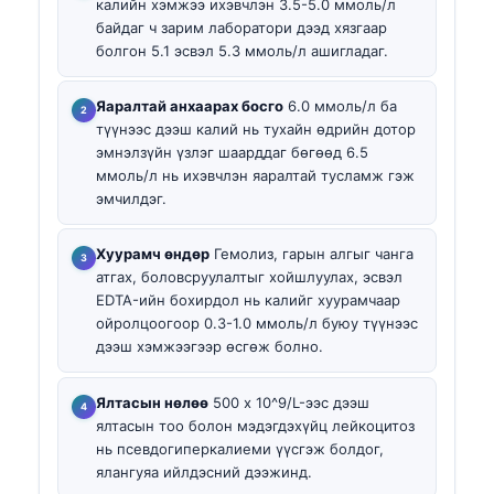
калийн хэмжээ ихэвчлэн 3.5-5.0 ммоль/л
байдаг ч зарим лаборатори дээд хязгаар
болгон 5.1 эсвэл 5.3 ммоль/л ашигладаг.
Яаралтай анхаарах босго
6.0 ммоль/л ба
түүнээс дээш калий нь тухайн өдрийн дотор
эмнэлзүйн үзлэг шаарддаг бөгөөд 6.5
ммоль/л нь ихэвчлэн яаралтай тусламж гэж
эмчилдэг.
Хуурамч өндөр
Гемолиз, гарын алгыг чанга
атгах, боловсруулалтыг хойшлуулах, эсвэл
EDTA-ийн бохирдол нь калийг хуурамчаар
ойролцоогоор 0.3-1.0 ммоль/л буюу түүнээс
дээш хэмжээгээр өсгөж болно.
Ялтасын нөлөө
500 x 10^9/L-ээс дээш
ялтасын тоо болон мэдэгдэхүйц лейкоцитоз
нь псевдогиперкалиеми үүсгэж болдог,
ялангуяа ийлдэсний дээжинд.