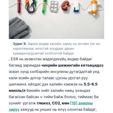
Euskara
Македонски јазик
Latviešu valoda
Galego
অসমীয়া
සිංහල
Зураг 5:
Зарим өндөр калийн хариу нь энгийн хэт их
хэрэглээнээс илүүтэй эсүүдээс дахин
سنڌي
хуваарилагдсантай холбоотой байдаг.
پښتو
, ESR нь ихэвчлэн мэдэгдэхүйц өндөр байдаг
бөгөөд заримдаа
чихрийн шижингийн кетоацидоз
эсвэл хүнд хэлбэрийн инсулины дутагдалтай үед
Slovenčina
кали эсийн дотор талаас цусны урсгал руу
Hrvatski
шилжинэ. ийлдэс дэх калийн хэмжээ нь
5.5-6.5
ммоль/л
биеийн нийт калийн нөөц үнэндээ
Suomi
багассан байсан ч тийм байж болно, тиймээс би
Қазақ тілі
үүнийг үргэлж
глюкоз, CO2, мөн
[16] анионы
Català
зөрүү
хажууд нь унших нь илүү олонтаа байдаг,