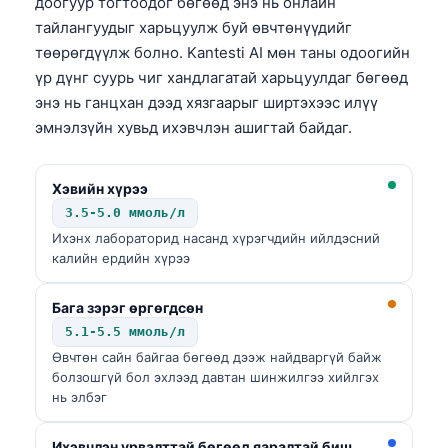
доогуур тогтоодог бөгөөд энэ нь онлайн
тайлангуудыг харьцуулж буй өвчтөнүүдийг
төөрөгдүүлж болно. Kantesti AI мөн таны одоогийн
үр дүнг суурь чиг хандлагатай харьцуулдаг бөгөөд
энэ нь ганцхан дээд хязгаарыг ширтэхээс илүү
эмнэлзүйн хувьд ихэвчлэн ашигтай байдаг.
Хэвийн хүрээ
3.5-5.0 ммоль/л
Ихэнх лабораторид насанд хүрэгчдийн ийлдэсний
калийн ердийн хүрээ
Бага зэрэг өргөгдсөн
5.1-5.5 ммоль/л
Өвчтөн сайн байгаа бөгөөд дээж найдваргүй байж
болзошгүй бол эхлээд давтан шинжилгээ хийлгэх
нь элбэг
Ихэвчлэн урвалттай бөгөөд яаралтай биш