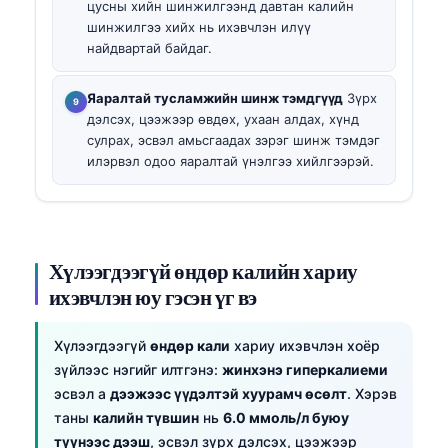
цусны хийн шинжилгээнд давтан калийн
шинжилгээ хийх нь ихэвчлэн илүү
найдвартай байдаг.
Яаралтай тусламжийн шинж тэмдгүүд
Зүрх
дэлсэх, цээжээр өвдөх, ухаан алдах, хүнд
сулрах, эсвэл амьсгаадах зэрэг шинж тэмдэг
илэрвэл одоо яаралтай үнэлгээ хийлгээрэй.
Хүлээгдээгүй өндөр калийн хариу
ихэвчлэн юу гэсэн үг вэ
Хүлээгдээгүй
өндөр кали
хариу ихэвчлэн хоёр
зүйлээс нэгийг илтгэнэ:
жинхэнэ гиперкалиеми
эсвэл a
дээжээс үүдэлтэй хуурамч өсөлт
. Хэрэв
таны
калийн түвшин
нь
6.0 ммоль/л буюу
түүнээс дээш
, эсвэл зүрх дэлсэх, цээжээр