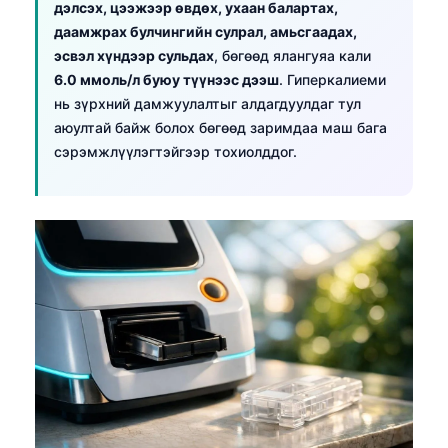
дэлсэх, цээжээр өвдөх, ухаан балартах,
日本語
даамжрах булчингийн сулрал, амьсгаадах,
Eesti
эсвэл хүндээр сульдах
, бөгөөд ялангуяа кали
Azərbaycan dili
6.0 ммоль/л буюу түүнээс дээш
. Гиперкалиеми
нь зүрхний дамжуулалтыг алдагдуулдаг тул
Bosanski
аюултай байж болох бөгөөд заримдаа маш бага
Svenska
сэрэмжлүүлэгтэйгээр тохиолддог.
Српски језик
Íslenska
Հայերեն
Bahasa Indonesia
हिन्दी
Nederlands
Dansk
Български
فارسی