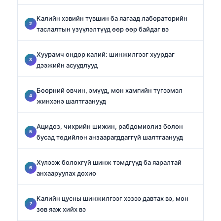
Калийн хэвийн түвшин ба яагаад лабораторийн
таслалтын үзүүлэлтүүд өөр өөр байдаг вэ
Хуурамч өндөр калий: шинжилгээг хуурдаг
дээжийн асуудлууд
Бөөрний өвчин, эмүүд, мөн хамгийн түгээмэл
жинхэнэ шалтгаанууд
Ацидоз, чихрийн шижин, рабдомиолиз болон
бусад төдийлөн анзаарагддаггүй шалтгаанууд
Хүлээж болохгүй шинж тэмдгүүд ба яаралтай
анхааруулах дохио
Калийн цусны шинжилгээг хэзээ давтах вэ, мөн
зөв яаж хийх вэ