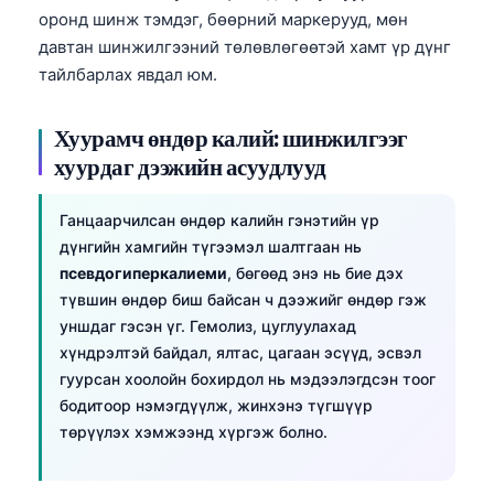
оронд шинж тэмдэг, бөөрний маркерууд, мөн
давтан шинжилгээний төлөвлөгөөтэй хамт үр дүнг
тайлбарлах явдал юм.
Хуурамч өндөр калий: шинжилгээг
хуурдаг дээжийн асуудлууд
Ганцаарчилсан өндөр калийн гэнэтийн үр
дүнгийн хамгийн түгээмэл шалтгаан нь
псевдогиперкалиеми
, бөгөөд энэ нь бие дэх
түвшин өндөр биш байсан ч дээжийг өндөр гэж
уншдаг гэсэн үг. Гемолиз, цуглуулахад
хүндрэлтэй байдал, ялтас, цагаан эсүүд, эсвэл
гуурсан хоолойн бохирдол нь мэдээлэгдсэн тоог
бодитоор нэмэгдүүлж, жинхэнэ түгшүүр
төрүүлэх хэмжээнд хүргэж болно.