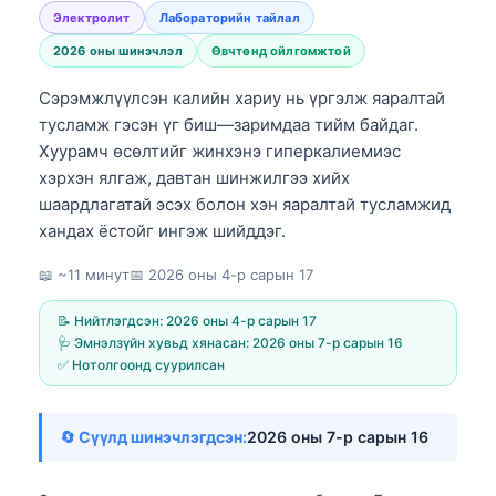
Электролит
Лабораторийн тайлал
2026 оны шинэчлэл
Өвчтөнд ойлгомжтой
Сэрэмжлүүлсэн калийн хариу нь үргэлж яаралтай
тусламж гэсэн үг биш—заримдаа тийм байдаг.
Хуурамч өсөлтийг жинхэнэ гиперкалиемиэс
хэрхэн ялгаж, давтан шинжилгээ хийх
шаардлагатай эсэх болон хэн яаралтай тусламжид
хандах ёстойг ингэж шийддэг.
📖 ~11 минут
📅
2026 оны 4-р сарын 17
📝 Нийтлэгдсэн:
2026 оны 4-р сарын 17
🩺 Эмнэлзүйн хувьд хянасан:
2026 оны 7-р сарын 16
✅ Нотолгоонд суурилсан
🔄 Сүүлд шинэчлэгдсэн:
2026 оны 7-р сарын 16