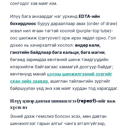
сонгодог хэв маяг юм.
Илүү бага анхаардаг нэг урхинд
EDTA-ийн
бохирдлоос
буруу дарааллаар авах (order of draw)
эсвэл нил ягаан тагтай хоолой (purple-top tube)-
оос шилжиж (carryover) орж ирэх явдал орно. Гол
дохио нь хачирхалтай хослол:
өндөр кали,
гэнэтийн байдлаар бага кальци, бага магни
,
бөгөөд заримдаа өвчтөний шинж тэмдгүүдийн
илэрхийлж байгаагаас хамаагүй доогуур байдаг;
өвчтөнүүд манай
цусны шинжилгээний зургийг
скан хийх заавар
, ашиглан тайлангийн зургийг
байршуулах үед энэ хэв маяг хурдан тод харагддаг.
Илүү цэвэр давтан шинжилгээ (repeat)-ийг яаж
хүсэх вэ
Эхний дээж гемолиз болсон эсэх, мөн давтан
шинжилгээг гарын алгыг чанга атгалгүйгээр,