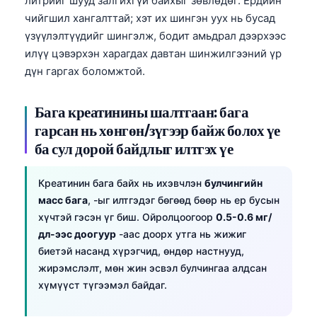
литрийг шууд залгихгүй байхыг зөвлөдөг. Ердийн
日本語
чийгшил хангалттай; хэт их шингэн уух нь бусад
Eesti
үзүүлэлтүүдийг шингэлж, бодит амьдрал дээрхээс
илүү цэвэрхэн харагдах давтан шинжилгээний үр
Azərbaycan dili
дүн гаргах боломжтой.
Bosanski
Svenska
Бага креатинины шалтгаан: бага
Српски језик
гарсан нь хөнгөн/зүгээр байж болох үе
ба сул дорой байдлыг илтгэх үе
Íslenska
Հայերեն
Креатинин бага байх нь ихэвчлэн
булчингийн
Bahasa Indonesia
масс бага
, -ыг илтгэдэг бөгөөд бөөр нь ер бусын
хүчтэй гэсэн үг биш. Ойролцоогоор
0.5-0.6 мг/
हिन्दी
дл-ээс доогуур
-аас доорх утга нь жижиг
Nederlands
биетэй насанд хүрэгчид, өндөр настнууд,
Dansk
жирэмслэлт, мөн жин эсвэл булчингаа алдсан
хүмүүст түгээмэл байдаг.
Български
فارسی