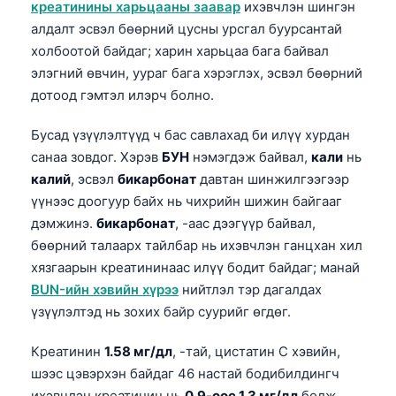
креатинины харьцааны заавар
ихэвчлэн шингэн
алдалт эсвэл бөөрний цусны урсгал буурсантай
холбоотой байдаг; харин харьцаа бага байвал
элэгний өвчин, уураг бага хэрэглэх, эсвэл бөөрний
дотоод гэмтэл илэрч болно.
Бусад үзүүлэлтүүд ч бас савлахад би илүү хурдан
санаа зовдог. Хэрэв
БУН
нэмэгдэж байвал,
кали
нь
калий
, эсвэл
бикарбонат
давтан шинжилгээгээр
үүнээс доогуур байх нь чихрийн шижин байгааг
дэмжинэ.
бикарбонат
, -аас дээгүүр байвал,
бөөрний талаарх тайлбар нь ихэвчлэн ганцхан хил
хязгаарын креатининаас илүү бодит байдаг; манай
BUN-ийн хэвийн хүрээ
нийтлэл тэр дагалдах
үзүүлэлтэд нь зохих байр суурийг өгдөг.
Креатинин
1.58 мг/дл
, -тай, цистатин С хэвийн,
шээс цэвэрхэн байдаг 46 настай бодибилдингч
ихэвчлэн креатинин нь
0.9-өөс 1.3 мг/дл
болж