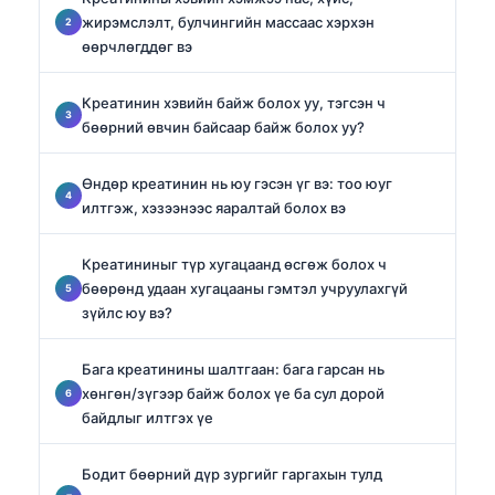
жирэмслэлт, булчингийн массаас хэрхэн
өөрчлөгддөг вэ
Креатинин хэвийн байж болох уу, тэгсэн ч
бөөрний өвчин байсаар байж болох уу?
Өндөр креатинин нь юу гэсэн үг вэ: тоо юуг
илтгэж, хэзээнээс яаралтай болох вэ
Креатининыг түр хугацаанд өсгөж болох ч
бөөрөнд удаан хугацааны гэмтэл учруулахгүй
зүйлс юу вэ?
Бага креатинины шалтгаан: бага гарсан нь
хөнгөн/зүгээр байж болох үе ба сул дорой
байдлыг илтгэх үе
Бодит бөөрний дүр зургийг гаргахын тулд