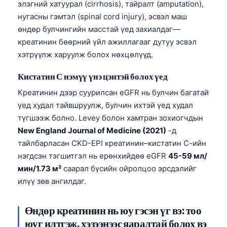
элэгний хатуурал (cirrhosis), тайралт (amputation),
нугасны гэмтэл (spinal cord injury), эсвэл маш
өндөр булчингийн масстай үед захиалдаг—
креатинин бөөрний үйл ажиллагааг дутуу эсвэл
хэтрүүлж харуулж болох нөхцөлүүд.
Кистатин С нэмүү үнэ цэнтэй болох үед
Креатинин дээр суурилсан eGFR нь булчин багатай
үед худал тайвшруулж, булчин ихтэй үед худал
түгшээж болно. Levey болон хамтран зохиогчдын
New England Journal of Medicine (2021)
-д
тайлбарласан CKD-EPI креатинин–кистатин С-ийн
нэгдсэн тэгшитгэл нь ерөнхийдөө eGFR
45-59 мл/
мин/1.73 м²
саарал бүсийн ойролцоо эрсдэлийг
илүү зөв ангилдаг.
Өндөр креатинин нь юу гэсэн үг вэ: тоо
юуг илтгэж, хэзээнээс яаралтай болох вэ