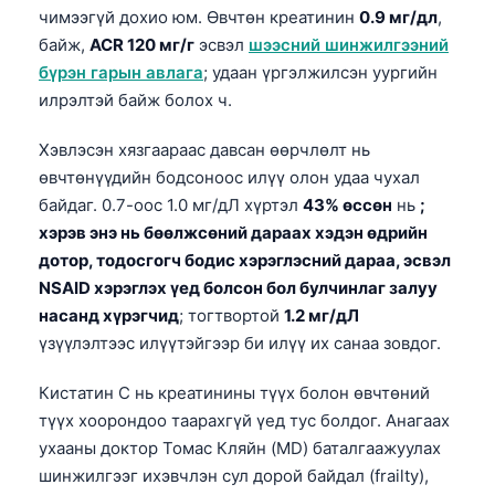
чимээгүй дохио юм. Өвчтөн креатинин
0.9 мг/дл
,
байж,
ACR 120 мг/г
эсвэл
шээсний шинжилгээний
бүрэн гарын авлага
; удаан үргэлжилсэн уургийн
илрэлтэй байж болох ч.
Хэвлэсэн хязгаараас давсан өөрчлөлт нь
өвчтөнүүдийн бодсоноос илүү олон удаа чухал
байдаг. 0.7-оос 1.0 мг/дЛ хүртэл
43% өссөн
нь
;
хэрэв энэ нь бөөлжсөний дараах хэдэн өдрийн
дотор, тодосгогч бодис хэрэглэсний дараа, эсвэл
NSAID хэрэглэх үед болсон бол булчинлаг залуу
насанд хүрэгчид
; тогтвортой
1.2 мг/дЛ
үзүүлэлтээс илүүтэйгээр би илүү их санаа зовдог.
Кистатин С нь креатинины түүх болон өвчтөний
түүх хоорондоо таарахгүй үед тус болдог. Анагаах
ухааны доктор Томас Кляйн (MD) баталгаажуулах
шинжилгээг ихэвчлэн сул дорой байдал (frailty),