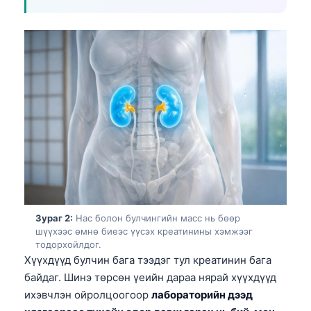
Зураг 2:
Нас болон булчингийн масс нь бөөр
шүүхээс өмнө биеэс үүсэх креатинины хэмжээг
тодорхойлдог.
Хүүхдүүд булчин бага тээдэг тул креатинин бага
байдаг. Шинэ төрсөн үеийн дараа нярай хүүхдүүд
ихэвчлэн ойролцоогоор
лабораторийн дээд