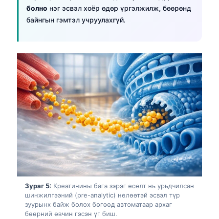
Euskara
болно
нэг эсвэл хоёр өдөр үргэлжилж, бөөрөнд
Македонски јазик
байнгын гэмтэл учруулахгүй.
Latviešu valoda
Galego
অসমীয়া
සිංහල
سنڌي
پښتو
Slovenčina
Hrvatski
Suomi
Зураг 5:
Креатинины бага зэрэг өсөлт нь урьдчилсан
Қазақ тілі
шинжилгээний (pre-analytic) нөлөөтэй эсвэл түр
зуурынх байж болох бөгөөд автоматаар архаг
Català
бөөрний өвчин гэсэн үг биш.