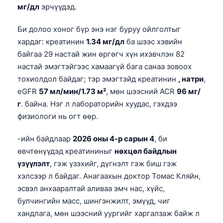
мг/дл
эрчүүдэд.
Би долоо хоног бүр энэ нэг буруу ойлголтыг
хардаг: креатинин
1.34 мг/дл
ба шээс хэвийн
байгаа 29 настай жин өргөгч хүн ихэвчлэн 82
настай эмэгтэйгээс хамаагүй бага санаа зовоох
тохиолдол байдаг; тэр эмэгтэйд креатинин
, натри
,
eGFR
57 мл/мин/1.73 м²
, мөн шээсний ACR
96 мг/
г
. байна. Нэг л лабораторийн хуудас, гэхдээ
физиологи нь огт өөр.
-ийн байдлаар
2026 оны 4-р сарын 4
, би
өвчтөнүүдэд креатининыг
нөхцөл байдлын
үзүүлэлт
, гэж үзэхийг, дүгнэлт гэж биш гэж
хэлсээр л байдаг. Анагаахын доктор Томас Кляйн,
эсвэл анхааралтай аливаа эмч нас, хүйс,
булчингийн масс, шингэнжилт, эмүүд, чиг
хандлага, мөн шээсний уургийг харгалзаж байж л