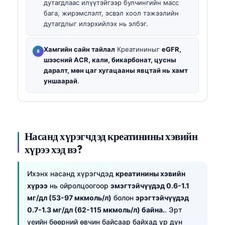
дутагдлаас илүүтэйгээр булчингийн масс
бага, жирэмслэлт, эсвэл хоол тэжээлийн
дутагдлыг илэрхийлэх нь элбэг.
Хамгийн сайн тайлал
Креатининыг
eGFR,
шээсний ACR, кали, бикарбонат, цусны
даралт, мөн цаг хугацааны явцтай нь хамт
уншаарай
.
Насанд хүрэгчдэд креатинины хэвийн
хүрээ хэд вэ?
Ихэнх насанд хүрэгчдэд
креатинины хэвийн
хүрээ
нь ойролцоогоор
эмэгтэйчүүдэд 0.6-1.1
мг/дл (53-97 мкмоль/л)
болон
эрэгтэйчүүдэд
0.7-1.3 мг/дл (62-115 мкмоль/л) байна.
. Эрт
үеийн бөөрний өвчин байсаар байхад үр дүн