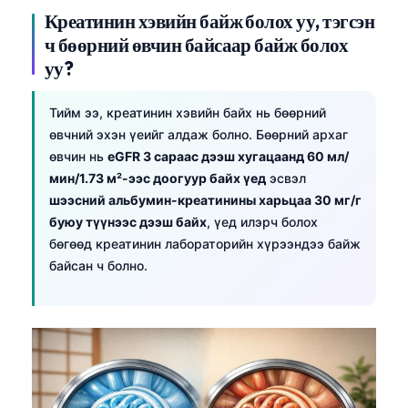
Креатинин хэвийн байж болох уу, тэгсэн
ч бөөрний өвчин байсаар байж болох
уу?
Тийм ээ, креатинин хэвийн байх нь бөөрний
өвчний эхэн үеийг алдаж болно. Бөөрний архаг
өвчин нь
eGFR 3 сараас дээш хугацаанд 60 мл/
мин/1.73 м²-ээс доогуур байх үед
эсвэл
шээсний альбумин-креатинины харьцаа 30 мг/г
буюу түүнээс дээш байх
, үед илэрч болох
бөгөөд креатинин лабораторийн хүрээндээ байж
байсан ч болно.