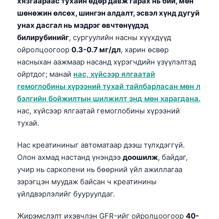
хязгаараас тухайн өдөр давж гарах нь бий, мөн
шөнөжин өлсөх, шингэн алдалт, эсвэл хүнд дугуй
унах дасгал нь мэдрэг өвчтөнүүдэд
билирубинийг
, сургуулийн насны хүүхдүүд
ойролцоогоор
0.3-0.7 мг/дл
, харин өсвөр
насныхан аажмаар насанд хүрэгчдийн үзүүлэлтэд
ойртдог; манай
нас, хүйсээр ялгаатай
гемоглобины хүрээний тухай тайлбарласан мөн л
бэлгийн бойжилтын шилжилт энд мөн харагдана.
нас, хүйсээр ялгаатай гемоглобины хүрээний
тухай.
Нас креатининыг автоматаар дээш түлхдэггүй.
Олон ахмад настанд үнэндээ
доошилж
, байдаг,
учир нь саркопени нь бөөрний үйл ажиллагаа
зэрэгцэн муудаж байсан ч креатинины
үйлдвэрлэлийг бууруулдаг.
Жирэмслэлт ихэвчлэн GFR-ийг ойролцоогоор
40-