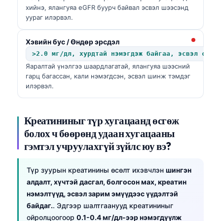
хийнэ, ялангуяа eGFR буурч байвал эсвэл шээсэнд
Frysk
уураг илэрвэл.
Esperanto
Хэвийн бус / Өндөр эрсдэл
Беларуская мова
>2.0 мг/дл, хурдтай нэмэгдэж байгаа, эсвэл суур
Татар теле
Яаралтай үнэлгээ шаардлагатай, ялангуяа шээсний
Кыргызча
гарц багассан, кали нэмэгдсэн, эсвэл шинж тэмдэг
илэрвэл.
ئۇيغۇرچە
Cebuano
Креатининыг түр хугацаанд өсгөж
Basa Jawa
болох ч бөөрөнд удаан хугацааны
ພາສາລາວ
гэмтэл учруулахгүй зүйлс юу вэ?
Afrikaans
Түр зуурын креатинины өсөлт ихэвчлэн
шингэн
العربية المغربية
алдалт, хүчтэй дасгал, болгосон мах, креатин
Occitan
нэмэлтүүд, эсвэл зарим эмүүдээс үүдэлтэй
Gàidhlig
байдаг.
. Эдгээр шалтгаанууд креатининыг
ойролцоогоор
0.1-0.4 мг/дл-ээр нэмэгдүүлж