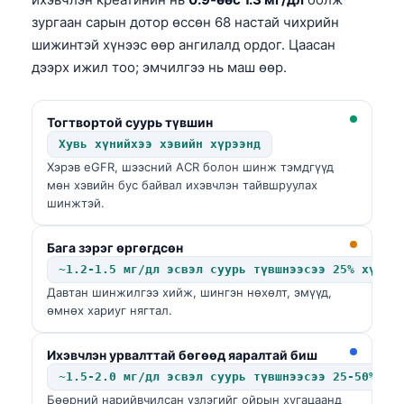
зургаан сарын дотор өссөн 68 настай чихрийн
шижинтэй хүнээс өөр ангилалд ордог. Цаасан
дээрх ижил тоо; эмчилгээ нь маш өөр.
Тогтвортой суурь түвшин
Хувь хүнийхээ хэвийн хүрээнд
Хэрэв eGFR, шээсний ACR болон шинж тэмдгүүд
мөн хэвийн бус байвал ихэвчлэн тайвшруулах
шинжтэй.
Бага зэрэг өргөгдсөн
~1.2-1.5 мг/дл эсвэл суурь түвшнээсээ 25% хүртэ
Давтан шинжилгээ хийж, шингэн нөхөлт, эмүүд,
өмнөх хариуг нягтал.
Ихэвчлэн урвалттай бөгөөд яаралтай биш
Norsk bokmål
~1.5-2.0 мг/дл эсвэл суурь түвшнээсээ 25-50% хү
Ślōnskŏ gŏdka
Бөөрний нарийвчилсан үзлэгийг ойрын хугацаанд