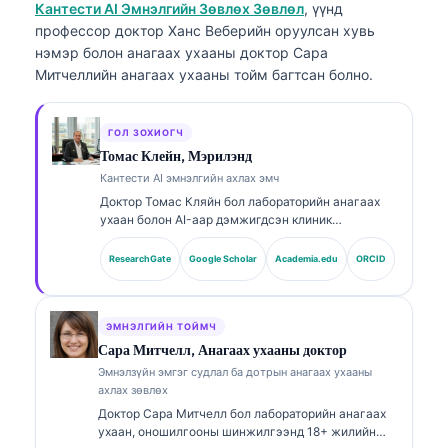
Кантести AI Эмнэлгийн Зөвлөх Зөвлөл
, үүнд
профессор доктор Ханс Веберийн оруулсан хувь
нэмэр болон анагаах ухааны доктор Сара
Митчеллийн анагаах ухааны тойм багтсан болно.
ГОЛ ЗОХИОГЧ
Томас Клейн, Мэрилэнд
Кантести AI эмнэлгийн ахлах эмч
Доктор Томас Кляйн бол лабораторийн анагаах
ухаан болон AI-аар дэмжигдсэн клиник
шинжилгээнд 15 гаруй жилийн туршлагатай,
зөвшөөрөгдсөн (board-certified) клиник
ResearchGate
Google Scholar
Academia.edu
ORCID
гематологич, дотрын эмч юм. Kantesti AI
компанийн Анагаах ухааны ерөнхий захирлын
хувьд тэрээр өмчийн мэдрэлийн сүлжээний
эмнэлзүйн үнэн зөв байдлын талаар эмнэлзүйн
ЭМНЭЛГИЙН ТОЙМЧ
хяналтыг хэрэгжүүлдэг. Доктор Кляйн нь
Сара Митчелл, Анагаах ухааны доктор
биомаркерын тайлбар болон лабораторийн
Эмнэлзүйн эмгэг судлал ба дотрын анагаах ухааны
оношилгооны чиглэлээр лабораторийн анагаах
ахлах зөвлөх
ухааны сэдвүүд дээр өргөн хүрээнд хэвлүүлсэн.
Доктор Сара Митчелл бол лабораторийн анагаах
ухаан, оношилгооны шинжилгээнд 18+ жилийн