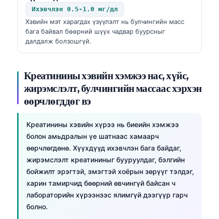
Ихэвчлэн 0.5-1.0 мг/дл
Хэвийн мэт харагдах үзүүлэлт нь булчингийн масс
бага байвал бөөрний шүүх чадвар буурсныг
далдалж болзошгүй.
Креатинины хэвийн хэмжээ нас, хүйс,
жирэмслэлт, булчингийн массаас хэрхэн
өөрчлөгддөг вэ
Креатинины хэвийн хүрээ нь биеийн хэмжээ
болон амьдралын үе шатнаас хамаарч
өөрчлөгдөнө. Хүүхдүүд ихэвчлэн бага байдаг,
жирэмслэлт креатининыг бууруулдаг, бэлгийн
бойжилт эрэгтэй, эмэгтэй хоёрын зөрүүг тэлдэг,
харин тамирчид бөөрний өвчингүй байсан ч
лабораторийн хүрээнээс ялимгүй дээгүүр гарч
болно.