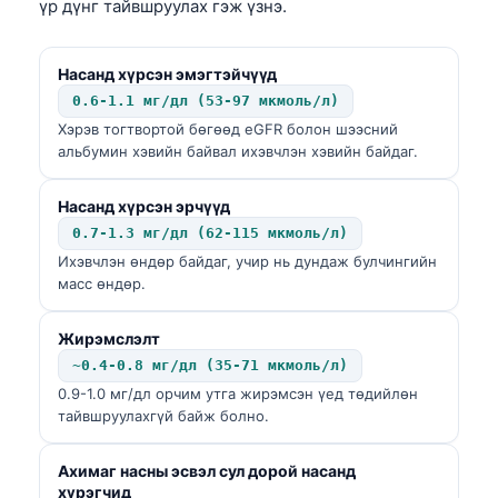
үр дүнг тайвшруулах гэж үзнэ.
Насанд хүрсэн эмэгтэйчүүд
0.6-1.1 мг/дл (53-97 мкмоль/л)
Хэрэв тогтвортой бөгөөд eGFR болон шээсний
альбумин хэвийн байвал ихэвчлэн хэвийн байдаг.
Насанд хүрсэн эрчүүд
0.7-1.3 мг/дл (62-115 мкмоль/л)
Ихэвчлэн өндөр байдаг, учир нь дундаж булчингийн
масс өндөр.
Жирэмслэлт
~0.4-0.8 мг/дл (35-71 мкмоль/л)
0.9-1.0 мг/дл орчим утга жирэмсэн үед төдийлөн
тайвшруулахгүй байж болно.
Ахимаг насны эсвэл сул дорой насанд
хүрэгчид