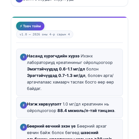
⚡ Товч тойм
v1.0 —
2026 оны 4-р сарын 4
Насанд хүрэгчдийн хүрээ
Ихэнх
лабораториуд креатининыг ойролцоогоор
Эмэгтэйчүүдэд 0.6-1.1 мг/дл
болон
Эрэгтэйчүүдэд 0.7-1.3 мг/дл
, боловч арга/
аргачлалаас хамаарч таслах босго өөр өөр
байдаг.
Нэгж хөрвүүлэлт
1.0 мг/дл креатинин нь
ойролцоогоор
88.4 мкмоль/л-тэй тэнцэнэ
.
Бөөрний өвчний эхэн үе
Бөөрний архаг
өвчин байж болох бөгөөд
шээсний