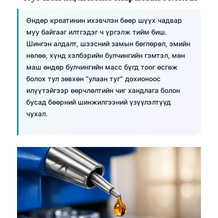
Өндөр креатинин ихэвчлэн бөөр шүүх чадвар
муу байгааг илтгэдэг ч үргэлж тийм биш.
Шингэн алдалт, шээсний замын бөглөрөл, эмийн
нөлөө, хүнд хэлбэрийн булчингийн гэмтэл, мөн
маш өндөр булчингийн масс бүгд тоог өсгөж
болох тул зөвхөн “улаан туг” дохионоос
илүүтэйгээр өөрчлөлтийн чиг хандлага болон
бусад бөөрний шинжилгээний үзүүлэлтүүд
чухал.