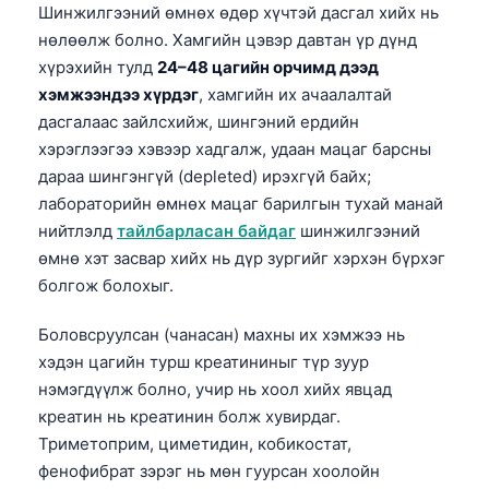
Шинжилгээний өмнөх өдөр хүчтэй дасгал хийх нь
O‘zbekcha
нөлөөлж болно. Хамгийн цэвэр давтан үр дүнд
Українська
хүрэхийн тулд
24–48 цагийн орчимд дээд
አማርኛ
хэмжээндээ хүрдэг
, хамгийн их ачаалалтай
дасгалаас зайлсхийж, шингэний ердийн
Kiswahili
хэрэглээгээ хэвээр хадгалж, удаан мацаг барсны
ភាសាខ្មែរ
дараа шингэнгүй (depleted) ирэхгүй байх;
ဗမာစာ
лабораторийн өмнөх мацаг барилгын тухай манай
нийтлэлд
тайлбарласан байдаг
шинжилгээний
ไทย
өмнө хэт засвар хийх нь дүр зургийг хэрхэн бүрхэг
Tagalog
болгож болохыг.
Tiếng Việt
Боловсруулсан (чанасан) махны их хэмжээ нь
Bahasa Melayu
хэдэн цагийн турш креатининыг түр зуур
മലയാളം
нэмэгдүүлж болно, учир нь хоол хийх явцад
ಕನ್ನಡ
креатин нь креатинин болж хувирдаг.
Триметоприм, циметидин, кобикостат,
ગુજરાતી
фенофибрат зэрэг нь мөн гуурсан хоолойн
தமிழ்