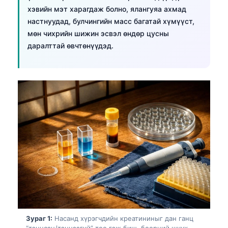
хэвийн мэт харагдаж болно, ялангуяа ахмад
настнуудад, булчингийн масс багатай хүмүүст,
мөн чихрийн шижин эсвэл өндөр цусны
даралттай өвчтөнүүдэд.
Зураг 1:
Насанд хүрэгчдийн креатининыг дан ганц
“тэнцсэн/тэнцээгүй” тоо гэж биш, бөөрний шүүх