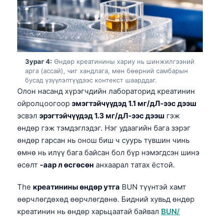
Зураг 4:
Өндөр креатинины хариу нь шинжилгээний
арга (ассай), чиг хандлага, мөн бөөрний самбарын
бусад үзүүлэлтүүдээс контекст шаарддаг.
Олон насанд хүрэгчдийн лабораторид креатинин
ойролцоогоор
эмэгтэйчүүдэд 1.1 мг/дЛ-ээс дээш
эсвэл
эрэгтэйчүүдэд 1.3 мг/дЛ-ээс дээш
гэж
өндөр гэж тэмдэглэдэг. Нэг удаагийн бага зэрэг
өндөр гарсан нь онош биш ч суурь түвшин чинь
өмнө нь илүү бага байсан бол бүр нэмэгдсэн шинэ
өсөлт
-аар л өсгөсөн
анхаарал татах ёстой.
The
креатинины өндөр утга
BUN түүнтэй хамт
өөрчлөгдөхөд өөрчлөгдөнө. Бидний хувьд өндөр
креатинин нь өндөр харьцаатай байвал
BUN/