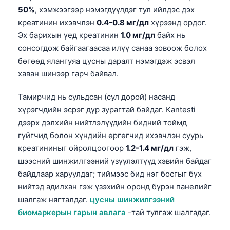
50%
, хэмжээгээр нэмэгдүүлдэг тул ийлдэс дэх
креатинин ихэвчлэн
0.4-0.8 мг/дл
хүрээнд ордог.
Эх барихын үед креатинин
1.0 мг/дл
байх нь
сонсогдож байгаагаасаа илүү санаа зовоож болох
бөгөөд ялангуяа цусны даралт нэмэгдэж эсвэл
хаван шинээр гарч байвал.
Тамирчид нь сульдсан (сул дорой) насанд
хүрэгчдийн эсрэг дүр зурагтай байдаг. Kantesti
дээрх дэлхийн нийтлэлүүдийн бидний тоймд
гүйгчид болон хүндийн өргөгчид ихэвчлэн суурь
креатининыг ойролцоогоор
1.2-1.4 мг/дл
гэж,
шээсний шинжилгээний үзүүлэлтүүд хэвийн байдаг
байдлаар харуулдаг; тиймээс бид нэг босгыг бүх
нийтэд адилхан гэж үзэхийн оронд бүрэн панелийг
шалгаж нягталдаг.
цусны шинжилгээний
биомаркерын гарын авлага
-тай тулгаж шалгадаг.