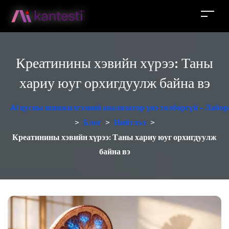
Креатинины хэвийн хүрээ: Таны
хариу юуг орхигдуулж байна вэ
AI цусны шинжилгээний анализатор үнэ төлбөргүй - Лабор
>
Блог
>
Нийтлэл
>
Креатинины хэвийн хүрээ: Таны хариу юуг орхигдуулж
байна вэ