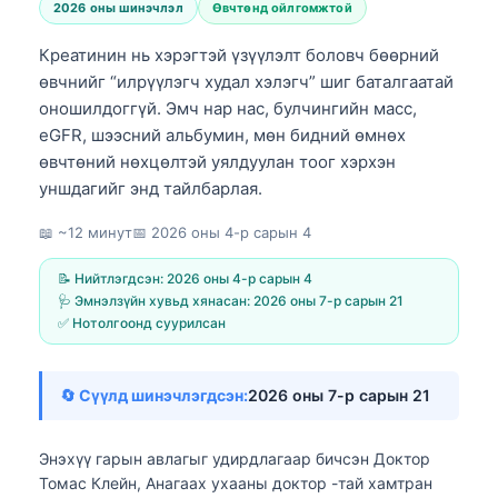
2026 оны шинэчлэл
Өвчтөнд ойлгомжтой
Креатинин нь хэрэгтэй үзүүлэлт боловч бөөрний
өвчнийг “илрүүлэгч худал хэлэгч” шиг баталгаатай
оношилдоггүй. Эмч нар нас, булчингийн масс,
eGFR, шээсний альбумин, мөн бидний өмнөх
өвчтөний нөхцөлтэй уялдуулан тоог хэрхэн
уншдагийг энд тайлбарлая.
📖 ~12 минут
📅
2026 оны 4-р сарын 4
📝 Нийтлэгдсэн:
2026 оны 4-р сарын 4
🩺 Эмнэлзүйн хувьд хянасан:
2026 оны 7-р сарын 21
✅ Нотолгоонд суурилсан
🔄 Сүүлд шинэчлэгдсэн:
2026 оны 7-р сарын 21
Энэхүү гарын авлагыг удирдлагаар бичсэн
Доктор
Томас Клейн, Анагаах ухааны доктор
-тай хамтран