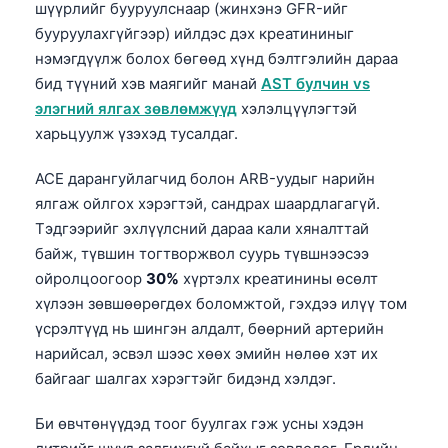
шүүрлийг бууруулснаар (жинхэнэ GFR-ийг
తెలుగు
бууруулахгүйгээр) ийлдэс дэх креатининыг
нэмэгдүүлж болох бөгөөд хүнд бэлтгэлийн дараа
मराठी
бид түүний хэв маягийг манай
AST булчин vs
اردو
элэгний ялгах зөвлөмжүүд
хэлэлцүүлэгтэй
বাংলা
харьцуулж үзэхэд тусалдаг.
Shqip
ACE дарангуйлагчид болон ARB-уудыг нарийн
Magyar
ялгаж ойлгох хэрэгтэй, сандрах шаардлагагүй.
Slovenščina
Тэдгээрийг эхлүүлсний дараа кали хяналттай
байж, түвшин тогтворжвол суурь түвшнээсээ
한국어
ойролцоогоор
30%
хүртэлх креатинины өсөлт
Polski
хүлээн зөвшөөрөгдөх боломжтой, гэхдээ илүү том
Lietuvių kalba
үсрэлтүүд нь шингэн алдалт, бөөрний артерийн
нарийсал, эсвэл шээс хөөх эмийн нөлөө хэт их
Русский
байгааг шалгах хэрэгтэйг бидэнд хэлдэг.
ქართული
Би өвчтөнүүдэд тоог буулгах гэж усны хэдэн
Čeština