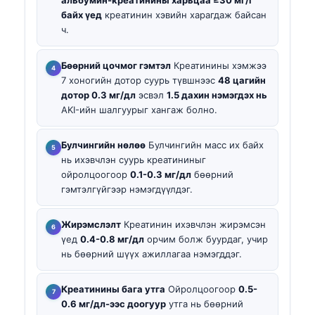
альбумин-креатинины харьцаа ≥30 мг/г
байх үед
креатинин хэвийн харагдаж байсан
ч.
Бөөрний цочмог гэмтэл
Креатинины хэмжээ
7 хоногийн дотор суурь түвшнээс
48 цагийн
дотор 0.3 мг/дл
эсвэл
1.5 дахин нэмэгдэх нь
AKI-ийн шалгуурыг хангаж болно.
Булчингийн нөлөө
Булчингийн масс их байх
нь ихэвчлэн суурь креатининыг
ойролцоогоор
0.1-0.3 мг/дл
бөөрний
гэмтэлгүйгээр нэмэгдүүлдэг.
Жирэмслэлт
Креатинин ихэвчлэн жирэмсэн
үед
0.4-0.8 мг/дл
орчим болж буурдаг, учир
нь бөөрний шүүх ажиллагаа нэмэгддэг.
Креатинины бага утга
Ойролцоогоор
0.5-
0.6 мг/дл-ээс доогуур
утга нь бөөрний