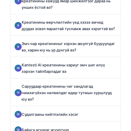
креатинины хажууд ямар шинжилгээг дараа нь
унших ёстой вэ?
Креатинины өөрчлөлтийн үед хэзээ эмчид
дуудах эсвэл яаралтай тусламж авах хэрэгтэй вэ?
Эмч нар креатининыг хэрхэн аюулгүй бууруулдаг
вэ, харин юу нь үр дүнгүй вэ?
Kantesti AI креатинины хариуг эмч шиг илүү
хэрхэн тайлбарладаг вэ
Саруудаар креатинины чиг хандлагад
чимээгүйхэн нөлөөлдөг өдөр тутмын зуршлууд
юу вэ?
Судалгааны нийтлэлийн хэсэг
Байнга асуудаг асуултууд