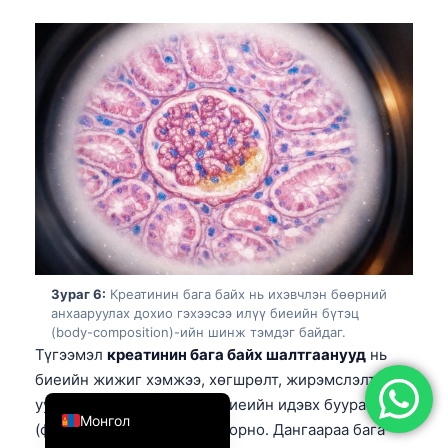
简体中文
Română
Türkçe
Ελληνικά
Português
Español
Italiano
עִבְרִית
Français
Зураг 6:
Креатинин бага байх нь ихэвчлэн бөөрний
анхааруулах дохио гэхээсээ илүү биеийн бүтэц
العربية
(body-composition)-ийн шинж тэмдэг байдаг.
Түгээмэл
креатинин бага байх шалтгаанууд
нь
Deutsch
биеийн жижиг хэмжээ, хөгшрөлт, жирэмслэлт,
English
уураг бага хэрэглэх, мөн биеийн идэвх буурах
Монгол
(физик дезкондишн) зэрэг орно. Дангаараа бага