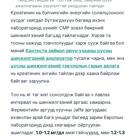
ажиллагааны үзүүлэлттэй уялдуулан тайлдаг.
Креатинин нь булчингийн энергийн солилцооноос
үүсдэг хаягдал бүтээгдэхүүн бөгөөд ихэнх
лабораториуд үүнийг CMP эсвэл бөөрний
шинжилгээний багцад тайлагнадаг. Хэрэв та
тооны хажууд товчлолуудыг харж сууж байгаа бол
манай
Кантести хиймэл оюун ухааны цусны
шинжилгээний анализатор
тусалж чадна, мөн энэ
цусны шинжилгээний товчлолын гарын авлага
нь креатинин энгийн тайлан дээр хаана байрлаж
байгааг харуулна.
Тоо нь яг таг мэт сонсогдож байгаа ч лавлах
интервал нь шинжилгээний аргаас хамаарна.
Ферментийн аргууд хуучны Jaffe аргуудаас
ихэвчлэн арай бага уншдаг бөгөөд зарим Европын
лабораториуд дээд хязгаарыг ойртуулан
ашигладаг.
1.0-1.2 мг/дл
эмэгтэйчүүдэд, мөн
1.2-1.3