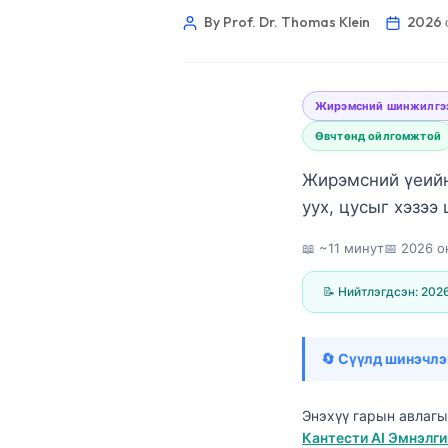
By Prof. Dr. Thomas Klein
2026 
Жирэмсний шинжилгээ
Өвчтөнд ойлгомжтой
Жирэмсний үеийн
уух, цусыг хэзээ
📖 ~11 минут
📅
2026 о
📝 Нийтлэгдсэн:
2026
🔄 Сүүлд шинэчлэ
Norsk bokmål
Энэхүү гарын авлаг
Ślōnskŏ gŏdka
Кантести AI Эмнэлг