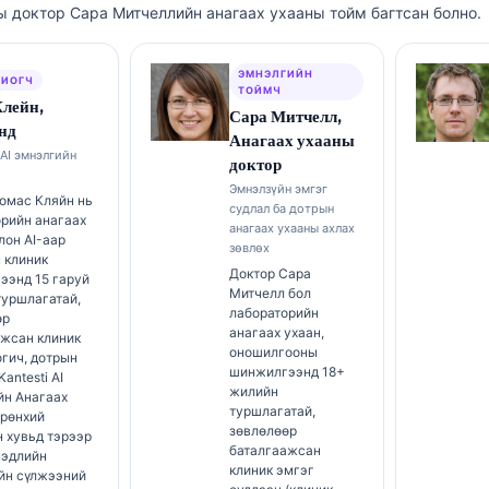
ы доктор Сара Митчеллийн анагаах ухааны тойм багтсан болно.
ЭМНЭЛГИЙН
ХИОГЧ
ТОЙМЧ
Клейн,
Сара Митчелл,
нд
Анагаах ухааны
AI эмнэлгийн
доктор
Эмнэлзүйн эмгэг
омас Кляйн нь
судлал ба дотрын
рийн анагаах
анагаах ухааны ахлах
лон AI-аар
зөвлөх
 клиник
Доктор Сара
ээнд 15 гаруй
Митчелл бол
туршлагатай,
лабораторийн
өр
анагаах ухаан,
ажсан клиник
оношилгооны
гич, дотрын
шинжилгээнд 18+
antesti AI
жилийн
йн Анагаах
туршлагатай,
ерөнхий
зөвлөлөөр
 хувьд тэрээр
баталгаажсан
мэдлийн
клиник эмгэг
йн сүлжээний