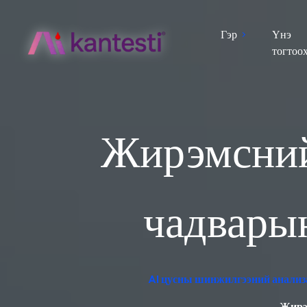
Гэр
Үнэ
тогтоо
Жирэмсний
чадварын
AI цусны шинжилгээний анализа
Жирэм