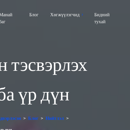
Манай
Блог
Хөгжүүлэгчид
Бидний
баг
тухай
 тэсвэрлэх
ба үр дүн
лдвэрлэсэн
>
Блог
>
Нийтлэл
>
үр дүн