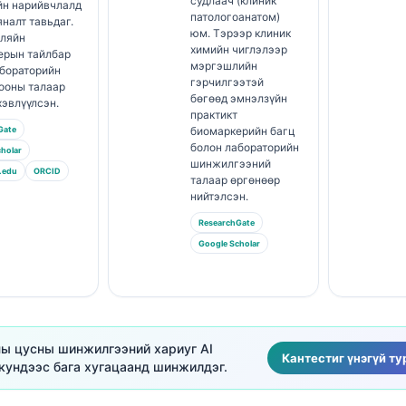
судлаач (клиник
йн нарийвчлалд
патологоанатом)
яналт тавьдаг.
юм. Тэрээр клиник
Кляйн
химийн чиглэлээр
ерын тайлбар
мэргэшлийн
абораторийн
гэрчилгээтэй
ооны талаар
бөгөөд эмнэлзүйн
хэвлүүлсэн.
практикт
Gate
биомаркерийн багц
болон лабораторийн
holar
шинжилгээний
.edu
ORCID
талаар өргөнөөр
нийтэлсэн.
ResearchGate
Google Scholar
аны цусны шинжилгээний хариуг AI
Кантестиг үнэгүй т
кундээс бага хугацаанд шинжилдэг.