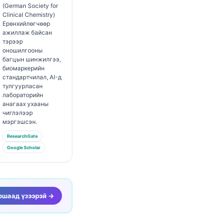
(German Society for
Clinical Chemistry)
Ерөнхийлөгчөөр
ажиллаж байсан
тэрээр
оношилгооны
багцын шинжилгээ,
биомаркерийн
стандартчилал, AI-д
тулгуурласан
лабораторийн
анагаах ухааны
чиглэлээр
мэргэшсэн.
ResearchGate
Google Scholar
уршаад үзээрэй →