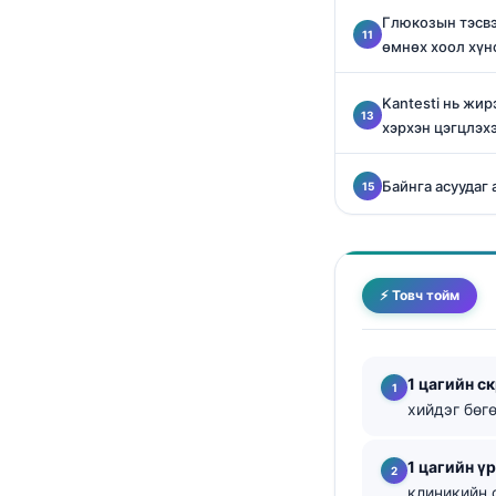
Глюкозын тэсв
తెలుగు
өмнөх хоол хүн
मराठी
Kantesti нь жи
اردو
хэрхэн цэгцлэхэ
বাংলা
Shqip
Байнга асуудаг 
Magyar
Slovenščina
한국어
⚡ Товч тойм
Polski
Lietuvių kalba
1 цагийн с
Русский
хийдэг бөг
ქართული
1 цагийн үр
Čeština
клиникийн 