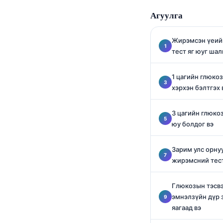
O‘zbekcha
Агуулга
Українська
አማርኛ
Жирэмсэн үеий
тест яг юуг шал
Kiswahili
ភាសាខ្មែរ
1 цагийн глюко
хэрхэн бэлтгэх 
ဗမာစာ
ไทย
3 цагийн глюко
Tagalog
юу болдог вэ
Tiếng Việt
Зарим улс орнуу
Bahasa Melayu
жирэмсний тест
മലയാളം
Глюкозын тэсв
ಕನ್ನಡ
эмнэлзүйн дүр 
ગુજરાતી
яагаад вэ
தமிழ்