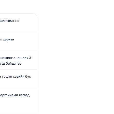
 шинжилгээг
нг хэрхэн
 шижинг оношлох 3
уд байдаг вэ
үр дүн хэвийн бус
ергликеми яагаад