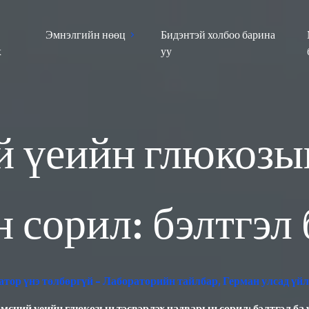
Эмнэлгийн нөөц
Бидэнтэй холбоо барина
х
уу
 үеийн глюкозын
 сорил: бэлтгэл 
тор үнэ төлбөргүй - Лабораторийн тайлбар, Герман улсад үй
сний үеийн глюкозын тэсвэрлэх чадварын сорил: бэлтгэл ба 