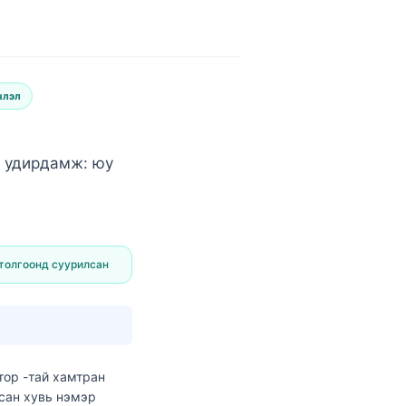
члэл
 удирдамж: юу
толгоонд суурилсан
тор
-тай хамтран
лсан хувь нэмэр