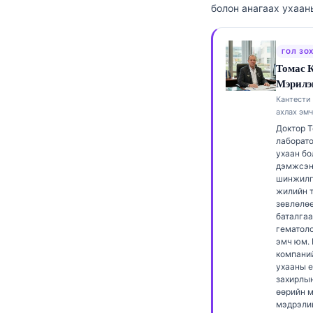
болон анагаах ухаан
Frysk
Esperanto
ГОЛ ЗО
Беларуская мова
Томас 
Мэрилэ
Татар теле
Кантести 
Кыргызча
ахлах эмч
Доктор Т
ئۇيغۇرچە
лаборато
Cebuano
ухаан бо
дэмжсэн
Basa Jawa
шинжилг
жилийн 
ພາສາລາວ
зөвлөлө
баталга
Afrikaans
гематоло
эмч юм. K
العربية المغربية
компани
ухааны 
Occitan
захирлын
Gàidhlig
өөрийн 
мэдрэли