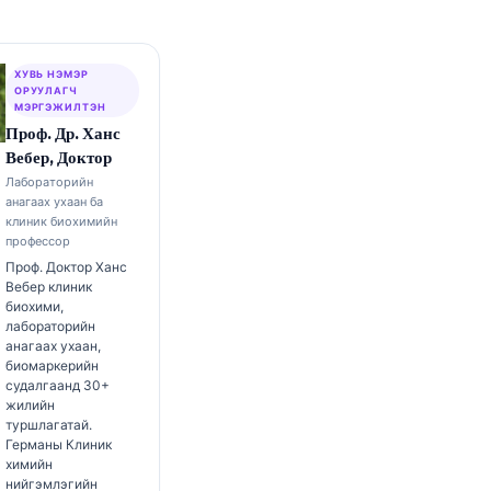
ХУВЬ НЭМЭР
ОРУУЛАГЧ
МЭРГЭЖИЛТЭН
Проф. Др. Ханс
Вебер, Доктор
Лабораторийн
анагаах ухаан ба
клиник биохимийн
профессор
Проф. Доктор Ханс
Вебер клиник
биохими,
лабораторийн
анагаах ухаан,
биомаркерийн
судалгаанд 30+
жилийн
туршлагатай.
Германы Клиник
химийн
нийгэмлэгийн