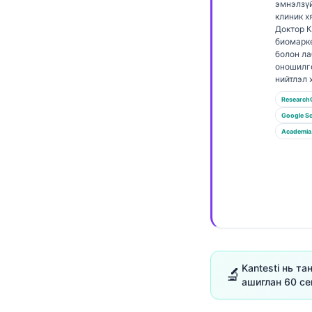
Euskara
эмнэлзү
клиник х
Македонски јазик
Доктор 
биомарк
Latviešu valoda
болон л
оношилг
Galego
нийтлэл 
অসমীয়া
Research
සිංහල
Google Sc
Academia
سنڌي
پښتو
Slovenčina
Hrvatski
Suomi
Kantesti нь т
🔬
Қазақ тілі
ашиглан 60 се
Català