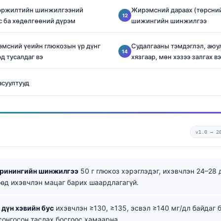
эржилтийн шинжилгээний
Жирэмсний дараах (төрсний
с ба хөдөлгөөний дүрэм
шижингийн шинжилгээ
рэмсний үеийн глюкозын үр дүнг
Судалгааны тэмдэглэл, аюу
д тусалдаг вэ
хязгаар, мөн хэзээ залгах вэ
асуултууд
v1.0 —
2
кринингийн шинжилгээ
50 г глюкоз хэрэглэдэг, ихэвчлэн 24–28 
өөд ихэвчлэн мацаг барих шаардлагагүй.
 дүн хэвийн бус
ихэвчлэн ≥130, ≥135, эсвэл ≥140 мг/дл байдаг 
сонгосон таслах босгоос хамаарна.