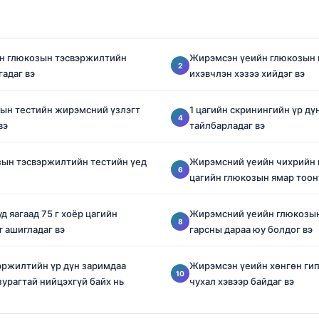
н глюкозын тэсвэржилтийн
Жирэмсэн үеийн глюкозын
гадаг вэ
ихэвчлэн хэзээ хийдэг вэ
зын тестийн жирэмсний үзлэгт
1 цагийн скринингийн үр дү
вэ
тайлбарладаг вэ
зын тэсвэржилтийн тестийн үед
Жирэмсний үеийн чихрийн
цагийн глюкозын ямар тоону
д яагаад 75 г хоёр цагийн
Жирэмсний үеийн глюкозын 
 ашигладаг вэ
гарсны дараа юу болдог вэ
эржилтийн үр дүн заримдаа
Жирэмсэн үеийн хөнгөн гип
зурагтай нийцэхгүй байх нь
чухал хэвээр байдаг вэ