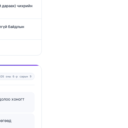
 дараах) чихрийн
лгүй байдлын
026 оны 6-р сарын 9
долоо хоногт
бөгөөд