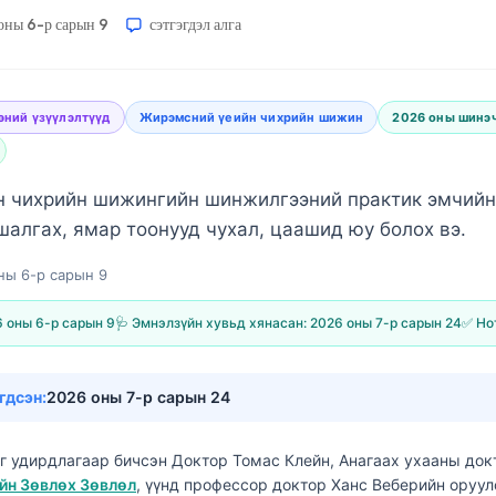
оны 6-р сарын 9
сэтгэгдэл алга
ний үзүүлэлтүүд
Жирэмсний үеийн чихрийн шижин
2026 оны шинэ
 чихрийн шижингийн шинжилгээний практик эмчийн
 шалгах, ямар тоонууд чухал, цаашид юу болох вэ.
ны 6-р сарын 9
 оны 6-р сарын 9
🩺 Эмнэлзүйн хувьд хянасан:
2026 оны 7-р сарын 24
✅ Но
гдсэн:
2026 оны 7-р сарын 24
ыг удирдлагаар бичсэн
Доктор Томас Клейн, Анагаах ухааны док
ийн Зөвлөх Зөвлөл
, үүнд профессор доктор Ханс Веберийн оруу