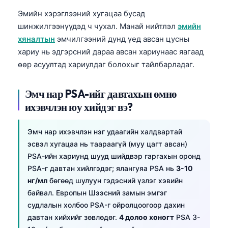
Frysk
Эмийн хэрэглээний хугацаа бусад
шинжилгээнүүдэд ч чухал. Манай нийтлэл
эмийн
Esperanto
хяналтын
эмчилгээний дунд үед авсан цусны
Беларуская мова
хариу нь эдгэрсний дараа авсан хариунаас яагаад
Татар теле
өөр асуултад хариулдаг болохыг тайлбарладаг.
Кыргызча
Эмч нар PSA-ийг давтахын өмнө
ئۇيغۇرچە
ихэвчлэн юу хийдэг вэ?
Cebuano
Basa Jawa
Эмч нар ихэвчлэн нэг удаагийн халдвартай
эсвэл хугацаа нь таараагүй (муу цагт авсан)
ພາສາລາວ
PSA-ийн хариунд шууд шийдвэр гаргахын оронд
Afrikaans
PSA-г давтан хийлгэдэг; ялангуяа PSA нь
3-10
العربية المغربية
нг/мл
бөгөөд шулуун гэдэсний үзлэг хэвийн
байвал. Европын Шээсний замын эмгэг
Occitan
судлалын холбоо PSA-г ойролцоогоор дахин
Gàidhlig
давтан хийхийг зөвлөдөг.
4 долоо хоногт
PSA 3-