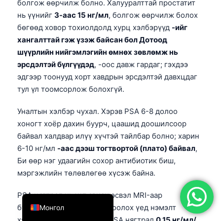
болгож өөрчилж болно. Халууралттай простатит
简体中文
нь үүнийг
3-аас 15 нг/мл
, болгож өөрчилж болох
бөгөөд ховор тохиолдолд хурц хэлбэрүүд
-ийг
Română
хангалттай гэж үзэж байсан бол Дотоод
Türkçe
шүүрлийн нийгэмлэгийн өмнөх зөвлөмж нь
Ελληνικά
эрсдэлтэй бүлгүүдэд
, -оос давж гардаг; гэхдээ
эдгээр тоонууд хорт хавдрын эрсдэлтэй давхцдаг
Português
тул үл тоомсорлож болохгүй.
Español
Italiano
Уналтын хэлбэр чухал. Хэрэв PSA 6-8 долоо
хоногт хоёр дахин буурч, цаашид доошилсоор
עִבְרִית
байвал халдвар илүү хүчтэй тайлбар болно; харин
Français
6-10 нг/мл
-аас дээш тогтвортой (плато) байвал
,
العربية
Би өөр нэг удаагийн сохор антибиотик биш,
мэргэжлийн төлөвлөгөө хүсэж байна.
Deutsch
English
PSA нягтрал нь хэт авиан эсвэл MRI-аар
булчирхайн хэмжээг тооцоолох үед нэмэлт
Монгол
хэрэгтэй зангилаа өгдөг. PSA нягтрал
0.15 нг/мл/