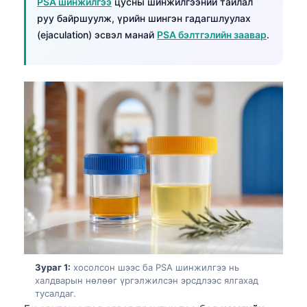
PSA шинжилгээ
цусны шинжилгээний тайлал
руу байршуулж, үрийн шингэн гадагшлуулах
(ejaculation) эсвэл манай
PSA бэлтгэлийн заавар
.
Зураг 1:
хосолсон шээс ба PSA шинжилгээ нь
халдварын нөлөөг үргэлжилсэн эрсдлээс ялгахад
тусалдаг.