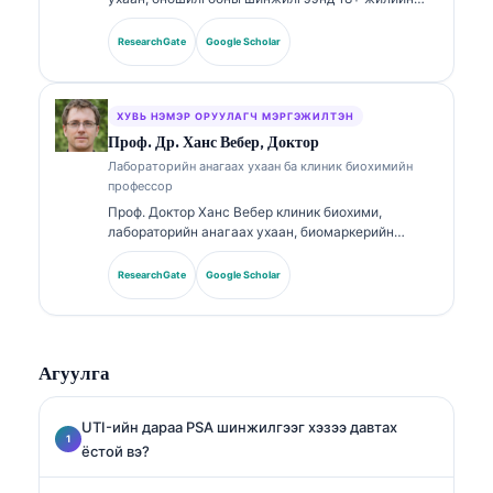
туршлагатай, зөвлөлөөр баталгаажсан клиник
эмгэг судлаач (клиник патологоанатом) юм.
ResearchGate
Google Scholar
Тэрээр клиник химийн чиглэлээр мэргэшлийн
гэрчилгээтэй бөгөөд эмнэлзүйн практикт
биомаркерийн багц болон лабораторийн
шинжилгээний талаар өргөнөөр нийтэлсэн.
ХУВЬ НЭМЭР ОРУУЛАГЧ МЭРГЭЖИЛТЭН
Проф. Др. Ханс Вебер, Доктор
Лабораторийн анагаах ухаан ба клиник биохимийн
профессор
Проф. Доктор Ханс Вебер клиник биохими,
лабораторийн анагаах ухаан, биомаркерийн
судалгаанд 30+ жилийн туршлагатай. Германы
Клиник химийн нийгэмлэгийн (German Society for
ResearchGate
Google Scholar
Clinical Chemistry) Ерөнхийлөгчөөр ажиллаж
байсан тэрээр оношилгооны багцын шинжилгээ,
биомаркерийн стандартчилал, AI-д тулгуурласан
лабораторийн анагаах ухааны чиглэлээр
Агуулга
мэргэшсэн.
UTI-ийн дараа PSA шинжилгээг хэзээ давтах
ёстой вэ?