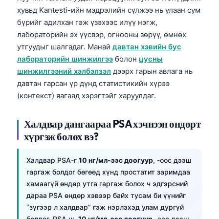
хувьд Kantesti-ийн мэдрэлийн сүлжээ нь улаан сум
తెలుగు
бүрийг адилхан гэж үзэхээс илүү нэгж,
मराठी
лабораторийн эх үүсвэр, огнооны зөрүү, өмнөх
утгуудыг шалгадаг. Манай
давтан хэвийн бус
اردو
лабораторийн шинжилгээ
болон
цусны
বাংলা
шинжилгээний хэлбэлзэл
дээрх гарын авлага нь
Shqip
давтан гарсан үр дүнд статистикийн хүрээ
Magyar
(контекст) яагаад хэрэгтэйг харуулдаг.
Slovenščina
Халдвар дангаараа PSA хэчнээн өндөрт
한국어
хүргэж болох вэ?
Polski
Lietuvių kalba
Халдвар PSA-г
10 нг/мл-ээс доогуур
, -оос дээш
гаргаж болдог бөгөөд хүнд простатит заримдаа
Русский
хамаагүй өндөр утга гаргаж болох ч эдгэрсний
ქართული
дараа PSA өндөр хэвээр байх тусам би үүнийг
“зүгээр л халдвар” гэж нэрлэхэд улам дургүй
Čeština
болдог. PSA нь
10 нг/мл-ээс доогуур
-аас дээш