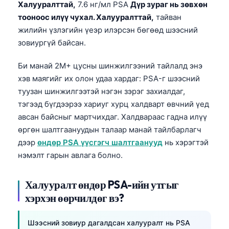
Халууралттай,
7.6 нг/мл PSA
Дүр зураг нь зөвхөн
тооноос илүү чухал. Халууралттай,
тайван
жилийн үзлэгийн үеэр илэрсэн бөгөөд шээсний
зовиургүй байсан.
Би манай 2M+ цусны шинжилгээний тайлалд энэ
хэв маягийг их олон удаа хардаг: PSA-г шээсний
туузан шинжилгээтэй нэгэн зэрэг захиалдаг,
тэгээд бүгдээрээ хариуг хурц халдварт өвчний үед
авсан байсныг мартчихдаг. Халдвараас гадна илүү
өргөн шалтгаануудын талаар манай тайлбарлагч
дээр
өндөр PSA үүсгэгч шалтгаанууд
нь хэрэгтэй
нэмэлт гарын авлага болно.
Халууралт өндөр PSA-ийн утгыг
хэрхэн өөрчилдөг вэ?
Шээсний зовиур дагалдсан халууралт нь PSA