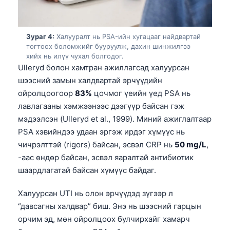
Зураг 4:
Халууралт нь PSA-ийн хугацааг найдвартай
тогтоох боломжийг бууруулж, дахин шинжилгээ
хийх нь илүү чухал болгодог.
Ulleryd болон хамтран ажиллагсад халуурсан
шээсний замын халдвартай эрчүүдийн
ойролцоогоор
83%
цочмог үеийн үед PSA нь
лавлагааны хэмжээнээс дээгүүр байсан гэж
мэдээлсэн (Ulleryd et al., 1999). Миний ажиглалтаар
PSA хэвийндээ удаан эргэж ирдэг хүмүүс нь
чичрэлттэй (rigors) байсан, эсвэл CRP нь
50 mg/L
,
-аас өндөр байсан, эсвэл яаралтай антибиотик
шаардлагатай байсан хүмүүс байдаг.
Халуурсан UTI нь олон эрчүүдэд зүгээр л
“давсагны халдвар” биш. Энэ нь шээсний гарцын
орчим эд, мөн ойролцоох булчирхайг хамарч