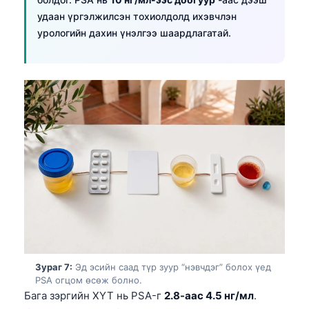
日本語
удаан үргэлжилсэн тохиолдолд ихэвчлэн
Eesti
урологийн дахин үнэлгээ шаардлагатай.
Azərbaycan dili
Bosanski
Svenska
Српски језик
Íslenska
Հայերեն
Bahasa Indonesia
हिन्दी
Nederlands
Dansk
Зураг 7:
Эд эсийн саад түр зуур “нэвчдэг” болох үед
Български
PSA огцом өсөж болно.
Бага зэргийн ХҮТ нь PSA-г
2.8-аас 4.5 нг/мл
.
فارسی