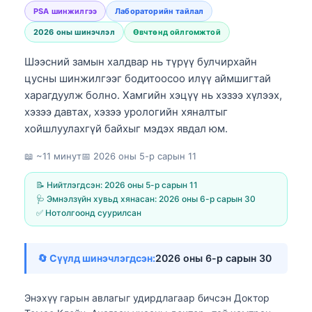
PSA шинжилгээ
Лабораторийн тайлал
2026 оны шинэчлэл
Өвчтөнд ойлгомжтой
Шээсний замын халдвар нь түрүү булчирхайн
цусны шинжилгээг бодитоосоо илүү аймшигтай
харагдуулж болно. Хамгийн хэцүү нь хэзээ хүлээх,
хэзээ давтах, хэзээ урологийн хяналтыг
хойшлуулахгүй байхыг мэдэх явдал юм.
📖 ~11 минут
📅
2026 оны 5-р сарын 11
📝 Нийтлэгдсэн:
2026 оны 5-р сарын 11
🩺 Эмнэлзүйн хувьд хянасан:
2026 оны 6-р сарын 30
✅ Нотолгоонд суурилсан
🔄 Сүүлд шинэчлэгдсэн:
2026 оны 6-р сарын 30
Энэхүү гарын авлагыг удирдлагаар бичсэн
Доктор