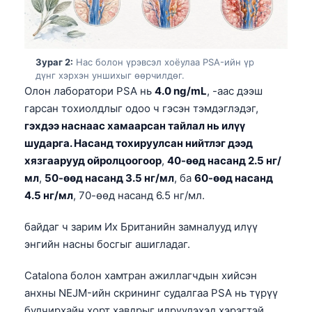
Зураг 2:
Нас болон үрэвсэл хоёулаа PSA-ийн үр
дүнг хэрхэн уншихыг өөрчилдөг.
Олон лаборатори PSA нь
4.0 ng/mL
, -аас дээш
гарсан тохиолдлыг одоо ч гэсэн тэмдэглэдэг,
гэхдээ наснаас хамаарсан тайлал нь илүү
шударга. Насанд тохируулсан нийтлэг дээд
хязгаарууд ойролцоогоор
,
40-өөд насанд 2.5 нг/
мл
,
50-өөд насанд 3.5 нг/мл
, ба
60-өөд насанд
4.5 нг/мл
, 70-өөд насанд 6.5 нг/мл.
байдаг ч зарим Их Британийн замналууд илүү
энгийн насны босгыг ашигладаг.
Catalona болон хамтран ажиллагчдын хийсэн
анхны NEJM-ийн скрининг судалгаа PSA нь түрүү
булчирхайн хорт хавдрыг илрүүлэхэд хэрэгтэй