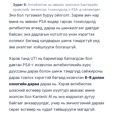
Зураг 5:
Антибиотик нь зөвхөн жинхэнэ бактерийн
үрэвслийг эмчилсэн тохиолдолд л PSA-д нөлөөлдөг.
Энэ бол түгээмэл буруу ойлголт. Зарим эмч нар
өмнө нь зөвхөн PSA өндөр гарсан тохиолдолд
антибиотик өгөөд, дараа нь шинжилгээг давтдаг
байсан; энэ дадлагын нотолгоо үнэн хэрэгтээ
холимог бөгөөд халдварын шинж тэмдэггүй үед
зөв үнэлгээг хойшлуулж болзошгүй.
Хэрэв танд UTI нь баримтаар батлагдсан бол
давтан PSA-г ихэвчлэн антибиотикийн курс
дууссаны дараа болон шинж тэмдгүүд сайжирсны
дараа товлох хэрэгтэй бөгөөд ихэвчлэн
6-8 долоо
хоногийн дараа
дараа нь. Хэрэв антибиотик
шээсний өсгөвөр (урин күүлтур) авахаас өмнө
эхэлсэн бол Kantesti AI нь энэ мэдээлэл дутуу
Norsk bokmål
байгааг анхааруулдаг, учир нь эмчилгээний дараах
сөрөг өсгөвөр нь худал тайвшруулж магадгүй.
Ślōnskŏ gŏdka