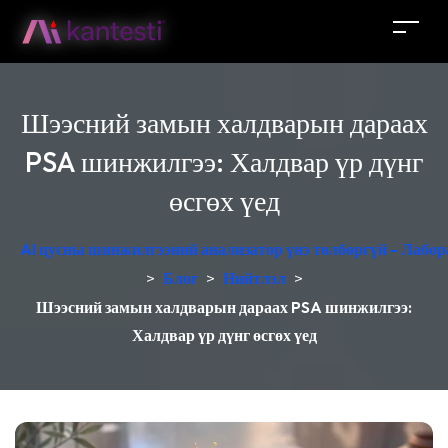
Шээсний замын халдварын дараах
PSA шинжилгээ: Халдвар үр дүнг
өсгөх үед
AI цусны шинжилгээний анализатор үнэ төлбөргүй - Лабор
>
Блог
>
Нийтлэл
>
Шээсний замын халдварын дараах PSA шинжилгээ:
Халдвар үр дүнг өсгөх үед