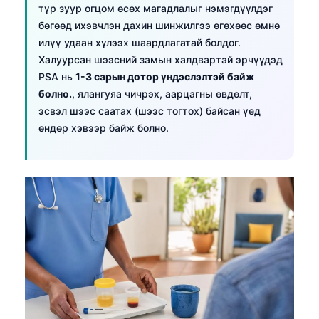
түр зуур огцом өсөх магадлалыг нэмэгдүүлдэг
бөгөөд ихэвчлэн дахин шинжилгээ өгөхөөс өмнө
илүү удаан хүлээх шаардлагатай болдог.
Халуурсан шээсний замын халдвартай эрчүүдэд
PSA нь
1-3 сарын дотор үндэслэлтэй байж
болно.
, ялангуяа чичрэх, аарцагны өвдөлт,
эсвэл шээс саатах (шээс тогтох) байсан үед
өндөр хэвээр байж болно.