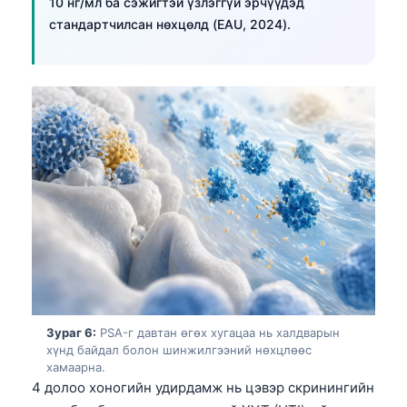
Euskara
10 нг/мл ба сэжигтэй үзлэггүй эрчүүдэд
стандартчилсан нөхцөлд (EAU, 2024).
Македонски јазик
Latviešu valoda
Galego
অসমীয়া
සිංහල
سنڌي
پښتو
Slovenčina
Hrvatski
Suomi
Зураг 6:
PSA-г давтан өгөх хугацаа нь халдварын
хүнд байдал болон шинжилгээний нөхцлөөс
Қазақ тілі
хамаарна.
4 долоо хоногийн удирдамж нь цэвэр скринингийн
Català