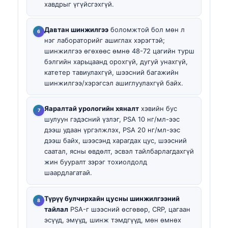
хавдрыг үгүйсгэхгүй.
Давтан шинжилгээ
боломжтой бол мөн л
нэг лабораторийг ашиглах хэрэгтэй;
шинжилгээ өгөхөөс өмнө 48-72 цагийн турш
бэлгийн харьцаанд орохгүй, дугуй унахгүй,
катетер тавиулахгүй, шээсний багажийн
шинжилгээ/хэрэгсэл ашиглуулахгүй байх.
Яаралтай урологийн хяналт
хэвийн бус
шулуун гэдэсний үзлэг, PSA 10 нг/мл-ээс
дээш удаан үргэлжлэх, PSA 20 нг/мл-ээс
дээш байх, шээсэнд харагдах цус, шээсний
саатал, ясны өвдөлт, эсвэл тайлбарлагдахгүй
жин бууралт зэрэг тохиолдолд
шаардлагатай.
Түрүү булчирхайн цусны шинжилгээний
тайлал
PSA-г шээсний өсгөвөр, CRP, цагаан
эсүүд, эмүүд, шинж тэмдгүүд, мөн өмнөх