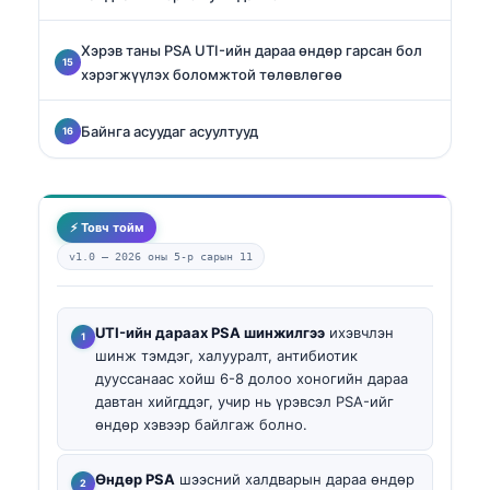
Хэрэв таны PSA UTI-ийн дараа өндөр гарсан бол
хэрэгжүүлэх боломжтой төлөвлөгөө
Байнга асуудаг асуултууд
⚡ Товч тойм
v1.0 —
2026 оны 5-р сарын 11
UTI-ийн дараах PSA шинжилгээ
ихэвчлэн
шинж тэмдэг, халууралт, антибиотик
дууссанаас хойш 6-8 долоо хоногийн дараа
давтан хийгддэг, учир нь үрэвсэл PSA-ийг
өндөр хэвээр байлгаж болно.
Өндөр PSA
шээсний халдварын дараа өндөр