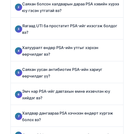
Саяхан болсон халдварын дараа PSA хэвийн хүрээ
юу гэсэн утгатай вэ?
Яагаад UTI ба простатит PSA-ийг ихэсгэж болдог
вэ?
Халууралт өндөр PSA-ийн утгыг хэрхэн
өөрчилдөг вэ?
Саяхан уусан антибиотик PSA-ийн хариуг
өөрчилдөг үү?
Эмч нар PSA-ийг давтахын өмнө ихэвчлэн юу
хийдэг вэ?
Халдвар дангаараа PSA хэчнээн өндөрт хүргэж
болох вэ?