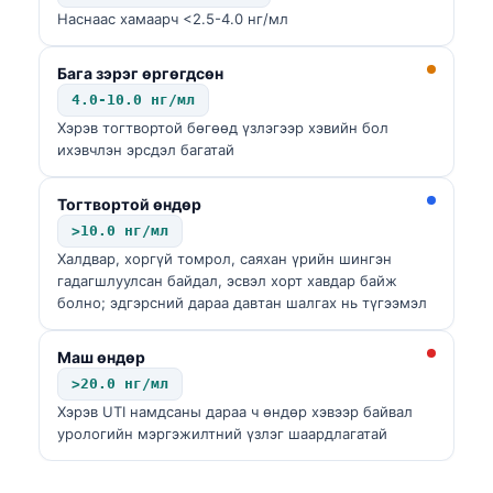
Наснаас хамаарч <2.5-4.0 нг/мл
Бага зэрэг өргөгдсөн
4.0-10.0 нг/мл
Хэрэв тогтвортой бөгөөд үзлэгээр хэвийн бол
ихэвчлэн эрсдэл багатай
Тогтвортой өндөр
>10.0 нг/мл
Халдвар, хоргүй томрол, саяхан үрийн шингэн
гадагшлуулсан байдал, эсвэл хорт хавдар байж
болно; эдгэрсний дараа давтан шалгах нь түгээмэл
Маш өндөр
>20.0 нг/мл
Хэрэв UTI намдсаны дараа ч өндөр хэвээр байвал
урологийн мэргэжилтний үзлэг шаардлагатай