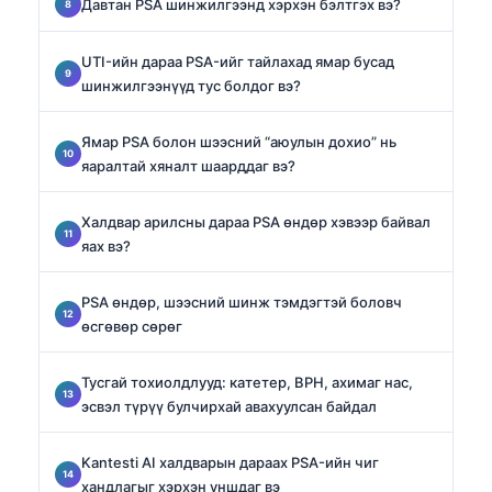
Давтан PSA шинжилгээнд хэрхэн бэлтгэх вэ?
UTI-ийн дараа PSA-ийг тайлахад ямар бусад
шинжилгээнүүд тус болдог вэ?
Ямар PSA болон шээсний “аюулын дохио” нь
яаралтай хяналт шаарддаг вэ?
Халдвар арилсны дараа PSA өндөр хэвээр байвал
яах вэ?
PSA өндөр, шээсний шинж тэмдэгтэй боловч
өсгөвөр сөрөг
Тусгай тохиолдлууд: катетер, BPH, ахимаг нас,
эсвэл түрүү булчирхай авахуулсан байдал
Kantesti AI халдварын дараах PSA-ийн чиг
хандлагыг хэрхэн уншдаг вэ