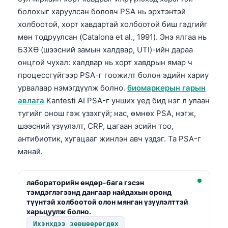
болохыг харуулсан боловч PSA нь эрхтэнтэй
холбоотой, хорт хавдартай холбоотой биш гэдгийг
мөн тодруулсан (Catalona et al., 1991). Энэ ялгаа нь
БЗХӨ (шээсний замын халдвар, UTI)-ийн дараа
онцгой чухал: халдвар нь хорт хавдрын ямар ч
процессгүйгээр PSA-г гоожилт болон эдийн хариу
урвалаар нэмэгдүүлж болно.
биомаркерын гарын
авлага
Kantesti AI PSA-г унших үед бид нэг л улаан
тугийг онош гэж үзэхгүй; нас, өмнөх PSA, нэгж,
шээсний үзүүлэлт, CRP, цагаан эсийн тоо,
антибиотик, хугацааг жинлэн авч үздэг. Та PSA-г
манай.
лабораторийн өндөр-бага гэсэн
тэмдэглэгээнд дангаар найдахын оронд
түүнтэй холбоотой олон мянган үзүүлэлттэй
харьцуулж болно.
Ихэнхдээ зөвшөөрөгдөх