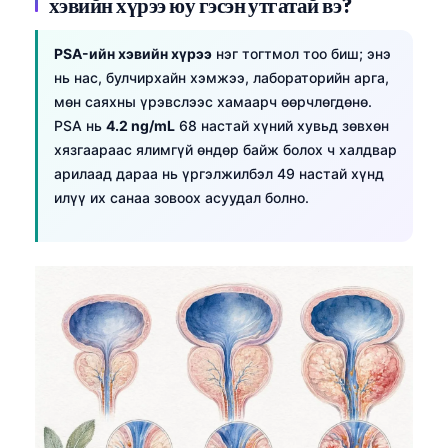
хэвийн хүрээ юу гэсэн утгатай вэ?
PSA-ийн хэвийн хүрээ
нэг тогтмол тоо биш; энэ
нь нас, булчирхайн хэмжээ, лабораторийн арга,
мөн саяхны үрэвслээс хамаарч өөрчлөгдөнө.
PSA нь
4.2 ng/mL
68 настай хүний хувьд зөвхөн
хязгаараас ялимгүй өндөр байж болох ч халдвар
арилаад дараа нь үргэлжилбэл 49 настай хүнд
илүү их санаа зовоох асуудал болно.