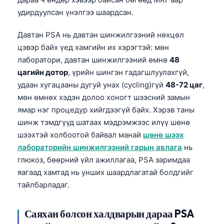
удирдуулсан үнэлгээ шаардсан.
Давтан PSA нь давтан шинжилгээний нөхцөл
цэвэр байх үед хамгийн их хэрэгтэй: мөн
лаборатори, давтан шинжилгээний өмнө
48
цагийн дотор
, үрийн шингэн гадагшлуулахгүй,
удаан хугацааны дугуй унах (cycling)гүй
48-72 цаг
,
мөн өмнөх хэдэн долоо хоногт шээсний замын
ямар нэг процедур хийгдээгүй байх. Хэрэв таны
шинж тэмдгүүд шатаах мэдрэмжээс илүү шөнө
шээхтэй холбоотой байвал манай
шөнө шээх
лабораторийн шинжилгээний гарын авлага
нь
глюкоз, бөөрний үйл ажиллагаа, PSA заримдаа
яагаад хамтад нь унших шаардлагатай болдгийг
тайлбарладаг.
Саяхан болсон халдварын дараа PSA