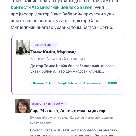
Томас Клейн, Анагаах ухааны доктор
-тай хамтран
Кантести AI Эмнэлгийн Зөвлөх Зөвлөл
, үүнд
профессор доктор Ханс Веберийн оруулсан хувь
нэмэр болон анагаах ухааны доктор Сара
Митчеллийн анагаах ухааны тойм багтсан болно.
ГОЛ ЗОХИОГЧ
Томас Клейн, Мэрилэнд
Кантести AI эмнэлгийн ахлах эмч
Доктор Томас Кляйн бол лабораторийн анагаах
ухаан болон AI-аар дэмжигдсэн клиник
шинжилгээнд 15 гаруй жилийн туршлагатай,
зөвшөөрөгдсөн (board-certified) клиник
ResearchGate
Google Scholar
Academia.edu
ORCID
гематологич, дотрын эмч юм. Kantesti AI
компанийн Анагаах ухааны ерөнхий захирлын
хувьд тэрээр өмчийн мэдрэлийн сүлжээний
эмнэлзүйн үнэн зөв байдлын талаар эмнэлзүйн
ЭМНЭЛГИЙН ТОЙМЧ
хяналтыг хэрэгжүүлдэг. Доктор Кляйн нь
Сара Митчелл, Анагаах ухааны доктор
биомаркерын тайлбар болон лабораторийн
Эмнэлзүйн эмгэг судлал ба дотрын анагаах ухааны
оношилгооны чиглэлээр лабораторийн анагаах
ахлах зөвлөх
ухааны сэдвүүд дээр өргөн хүрээнд хэвлүүлсэн.
Доктор Сара Митчелл бол лабораторийн анагаах
ухаан, оношилгооны шинжилгээнд 18+ жилийн