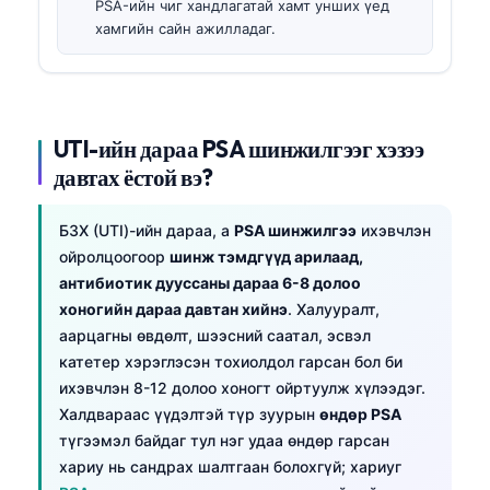
PSA-ийн чиг хандлагатай хамт унших үед
хамгийн сайн ажилладаг.
UTI-ийн дараа PSA шинжилгээг хэзээ
давтах ёстой вэ?
БЗХ (UTI)-ийн дараа, a
PSA шинжилгээ
ихэвчлэн
ойролцоогоор
шинж тэмдгүүд арилаад,
антибиотик дууссаны дараа 6-8 долоо
хоногийн дараа давтан хийнэ
. Халууралт,
аарцагны өвдөлт, шээсний саатал, эсвэл
катетер хэрэглэсэн тохиолдол гарсан бол би
ихэвчлэн 8-12 долоо хоногт ойртуулж хүлээдэг.
Халдвараас үүдэлтэй түр зуурын
өндөр PSA
түгээмэл байдаг тул нэг удаа өндөр гарсан
хариу нь сандрах шалтгаан болохгүй; хариуг