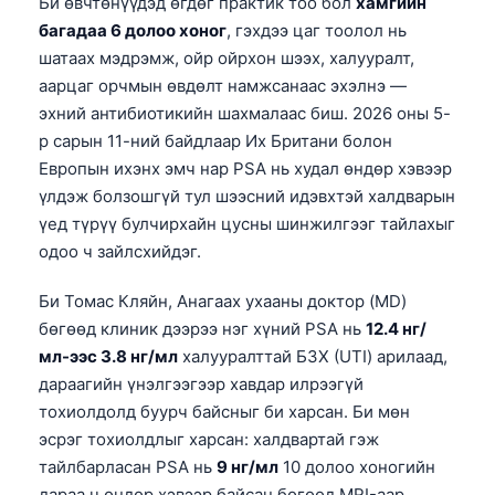
Би өвчтөнүүдэд өгдөг практик тоо бол
хамгийн
багадаа 6 долоо хоног
, гэхдээ цаг тоолол нь
шатаах мэдрэмж, ойр ойрхон шээх, халууралт,
аарцаг орчмын өвдөлт намжсанаас эхэлнэ —
эхний антибиотикийн шахмалаас биш. 2026 оны 5-
р сарын 11-ний байдлаар Их Британи болон
Европын ихэнх эмч нар PSA нь худал өндөр хэвээр
үлдэж болзошгүй тул шээсний идэвхтэй халдварын
үед түрүү булчирхайн цусны шинжилгээг тайлахыг
одоо ч зайлсхийдэг.
Би Томас Кляйн, Анагаах ухааны доктор (MD)
бөгөөд клиник дээрээ нэг хүний PSA нь
12.4 нг/
мл-ээс 3.8 нг/мл
халууралттай БЗХ (UTI) арилаад,
дараагийн үнэлгээгээр хавдар илрээгүй
тохиолдолд буурч байсныг би харсан. Би мөн
эсрэг тохиолдлыг харсан: халдвартай гэж
тайлбарласан PSA нь
9 нг/мл
10 долоо хоногийн
дараа ч өндөр хэвээр байсан бөгөөд MRI-аар