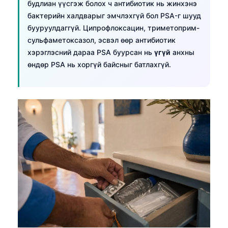
будлиан үүсгэж болох ч антибиотик нь жинхэнэ
бактерийн халдварыг эмчлэхгүй бол PSA-г шууд
бууруулдаггүй. Ципрофлоксацин, триметоприм-
сульфаметоксазол, эсвэл өөр антибиотик
хэрэглэсний дараа PSA буурсан нь
үгүй
анхны
өндөр PSA нь хоргүй байсныг батлахгүй.