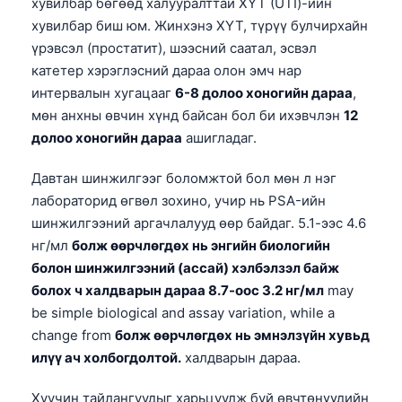
хувилбар бөгөөд халууралттай ХҮТ (UTI)-ийн
O‘zbekcha
хувилбар биш юм. Жинхэнэ ХҮТ, түрүү булчирхайн
Українська
үрэвсэл (простатит), шээсний саатал, эсвэл
катетер хэрэглэсний дараа олон эмч нар
አማርኛ
интервалын хугацааг
6-8 долоо хоногийн дараа
,
Kiswahili
мөн анхны өвчин хүнд байсан бол би ихэвчлэн
12
ភាសាខ្មែរ
долоо хоногийн дараа
ашигладаг.
ဗမာစာ
Давтан шинжилгээг боломжтой бол мөн л нэг
ไทย
лабораторид өгвөл зохино, учир нь PSA-ийн
Tagalog
шинжилгээний аргачлалууд өөр байдаг. 5.1-ээс 4.6
нг/мл
болж өөрчлөгдөх нь энгийн биологийн
Tiếng Việt
болон шинжилгээний (ассай) хэлбэлзэл байж
Bahasa Melayu
болох ч халдварын дараа 8.7-оос 3.2 нг/мл
may
മലയാളം
be simple biological and assay variation, while a
change from
болж өөрчлөгдөх нь эмнэлзүйн хувьд
ಕನ್ನಡ
илүү ач холбогдолтой.
халдварын дараа.
ગુજરાતી
Хуучин тайлангуудыг харьцуулж буй өвчтөнүүдийн
தமிழ்