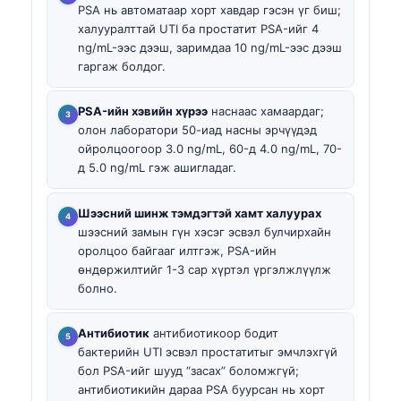
PSA нь автоматаар хорт хавдар гэсэн үг биш;
халууралттай UTI ба простатит PSA-ийг 4
ng/mL-ээс дээш, заримдаа 10 ng/mL-ээс дээш
гаргаж болдог.
PSA-ийн хэвийн хүрээ
наснаас хамаардаг;
олон лаборатори 50-иад насны эрчүүдэд
ойролцоогоор 3.0 ng/mL, 60-д 4.0 ng/mL, 70-
д 5.0 ng/mL гэж ашигладаг.
Шээсний шинж тэмдэгтэй хамт халуурах
шээсний замын гүн хэсэг эсвэл булчирхайн
оролцоо байгааг илтгэж, PSA-ийн
өндөржилтийг 1-3 сар хүртэл үргэлжлүүлж
болно.
Антибиотик
антибиотикоор бодит
бактерийн UTI эсвэл простатитыг эмчлэхгүй
бол PSA-ийг шууд “засах” боломжгүй;
антибиотикийн дараа PSA буурсан нь хорт