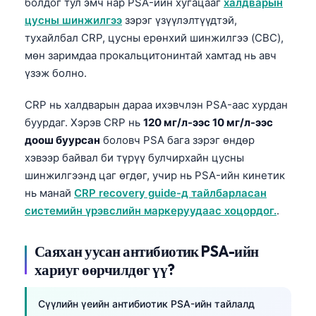
болдог тул эмч нар PSA-ийн хугацааг
халдварын
цусны шинжилгээ
зэрэг үзүүлэлтүүдтэй,
тухайлбал CRP, цусны ерөнхий шинжилгээ (CBC),
мөн заримдаа прокальцитонинтай хамтад нь авч
үзэж болно.
CRP нь халдварын дараа ихэвчлэн PSA-аас хурдан
буурдаг. Хэрэв CRP нь
120 мг/л-ээс 10 мг/л-ээс
доош буурсан
боловч PSA бага зэрэг өндөр
хэвээр байвал би түрүү булчирхайн цусны
шинжилгээнд цаг өгдөг, учир нь PSA-ийн кинетик
нь манай
CRP recovery guide-д тайлбарласан
системийн үрэвслийн маркеруудаас хоцордог.
.
Саяхан уусан антибиотик PSA-ийн
хариуг өөрчилдөг үү?
Сүүлийн үеийн антибиотик PSA-ийн тайлалд