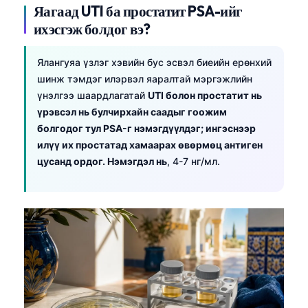
Яагаад UTI ба простатит PSA-ийг
ихэсгэж болдог вэ?
Ялангуяа үзлэг хэвийн бус эсвэл биеийн ерөнхий
шинж тэмдэг илэрвэл яаралтай мэргэжлийн
үнэлгээ шаардлагатай
UTI болон простатит нь
үрэвсэл нь булчирхайн саадыг гоожим
болгодог тул PSA-г нэмэгдүүлдэг; ингэснээр
илүү их простатад хамаарах өвөрмөц антиген
цусанд ордог. Нэмэгдэл нь
, 4-7 нг/мл.