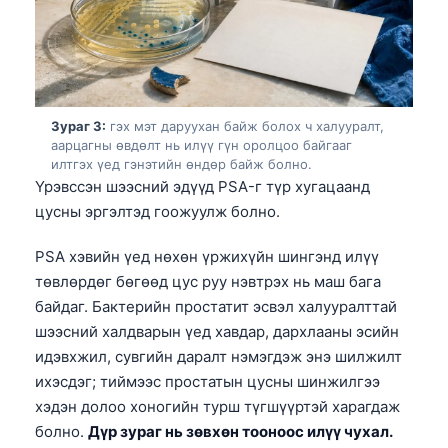
Зураг 3:
гэх мэт даруухан байж болох ч халууралт,
аарцагны өвдөлт нь илүү гүн оролцоо байгааг
илтгэх үед гэнэтийн өндөр байж болно.
Үрэвссэн шээсний эдүүд PSA-г түр хугацаанд
цусны эргэлтэд гоожуулж болно.
PSA хэвийн үед нөхөн үржихүйн шингэнд илүү
төвлөрдөг бөгөөд цус руу нэвтрэх нь маш бага
байдаг. Бактерийн простатит эсвэл халууралттай
шээсний халдварын үед хавдар, дархлааны эсийн
идэвхжил, сувгийн даралт нэмэгдэж энэ шилжилт
ихэсдэг; тиймээс простатын цусны шинжилгээ
хэдэн долоо хоногийн турш түгшүүртэй харагдаж
болно.
Дүр зураг нь зөвхөн тооноос илүү чухал.