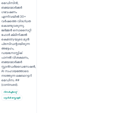
മെഡിസിൻ,
ബയോമാർക്കർ
ഗവേഷണം
എന്നിവയിൽ 30+
വർഷത്തെ വിദഗ്ധത
കൊണ്ടുവരുന്നു.
ജർമ്മൻ സൊസൈറ്റി
ഫോർ ക്ലിനിക്കൽ
കെമistryയുടെ മുൻ
പ്രസിഡന്റായിരുന്ന
അദ്ദേഹം,
ഡയഗ്നോസ്റ്റിക്
പാനൽ വിശകലനം,
ബയോമാർക്കർ
സ്റ്റാൻഡർഡൈസേഷൻ,
AI സഹായത്തോടെ
നടത്തുന്ന ലബോറട്ടറി
മെഡിസ. ##
(continued).
റിസർച്ച്ഗേറ്റ്
ഗൂഗിൾ സ്കോളർ