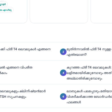
കോളർ
ിയ.എഡ്യൂ
്കി ഫ്രീ T4 ലെവലുകൾ എങ്ങനെ
മുതിർന്നവരിൽ ഫ്രീ T4 നുള
എത്രയാണ്?
െവൽ എങ്ങനെ വിപരീത
കുറഞ്ഞ ഫ്രീ T4 ലെവലുകൾ:
ൽകാം
ലളിതമായിരിക്കുമ്പോഴും അത്
അല്ലാതിരിക്കുമ്പോഴും
4 ലെവലുകളും ക്ലിനീഷ്യൻമാർ
ലാബുകൾ പലപ്പോഴും മതിയാ
ന TSH സൂചനകളും
വിശദീകരിക്കാത്ത ബോർഡർ
ഫലങ്ങൾ