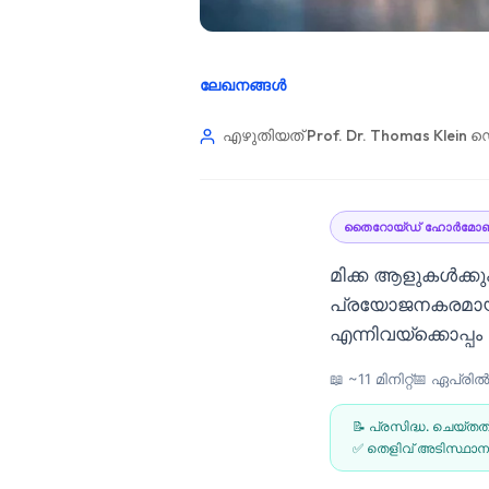
ലേഖനങ്ങൾ
എഴുതിയത് Prof. Dr. Thomas Klein
ഡെ
തൈറോയ്ഡ് ഹോർമോ
മിക്ക ആളുകൾക്കു
പ്രയോജനകരമായ 
എന്നിവയ്ക്കൊപ്പ
📖 ~11 മിനിറ്റ്
📅
ഏപ്രിൽ 
📝 പ്രസിദ്ധ. ചെയ്തത
Norsk bokmål
✅ തെളിവ് അടിസ്ഥാനമ
Ślōnskŏ gŏdka