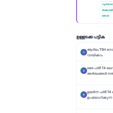
Català
ഗൂഗിൾ സ്
അക്കാദമ
O‘zbekcha
ORCID
Українська
አማርኛ
ഉള്ളടക്ക പട്ടിക
Kiswahili
ភាសាខ្មែរ
ആദ്യം TSH നോക
ဗမာစာ
വായിക്കാം
ไทย
ഒരേ ഫ്രീ T4 ല
Tagalog
അർത്ഥങ്ങൾ ന
Tiếng Việt
Bahasa Melayu
ഉയർന്ന ഫ്രീ T
ಕನ್ನಡ
ഉപയോഗിക്കുന്
ગુજરાતી
தமிழ்