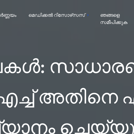
ർണ്ണയം
മെഡിക്കൽ റിസോഴ്‌സസ്
ഞങ്ങളെ
സമീപിക്കുക
നിലകൾ: സാധാര
‌എച്ച് അതിനെ
യാനം ചെയ്യുന