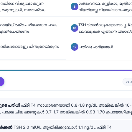
ലിനെ വികൃതമാക്കുന്ന
ഗർഭാവസ്ഥ, കുട്ടികൾ, മുതിർന
, മരുന്നുകൾ, സമയക്രമം
വ്യത്യസ്ത വ്യാഖ്യാനം ആ
റോയ്ഡ് രക്ത പരിശോധന ഫലം
TSH ട്രെൻഡുകളോടൊപ്പം Kant
 എന്ത് ചെയ്യണം
ലെവലുകൾ എങ്ങനെ വ്യാഖ്യാ
ധീകരണങ്ങളും പിന്തുണയ്ക്കുന്ന
പതിവ് ചോദ്യങ്ങൾ
v1.
ുടെ പരിധി
ഫ്രീ T4 സാധാരണയായി 0.8-1.8 ng/dL അല്ലെങ്കിൽ 10-
, പക്ഷേ ചില ലാബുകൾ 0.7-1.7 അല്ലെങ്കിൽ 0.93-1.70 ഉപയോഗിക്കുന
ചേർക്കൽ
TSH 2.0 mIU/L ആയിരിക്കുമ്പോൾ 1.1 ng/dL ഫ്രീ T4