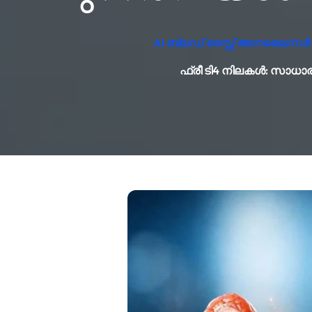
AI ബ്ലഡ് ടെസ്റ്റ് അനലൈസർ സ
ഫ്രീ ടി4 നിലകൾ: സാധാ