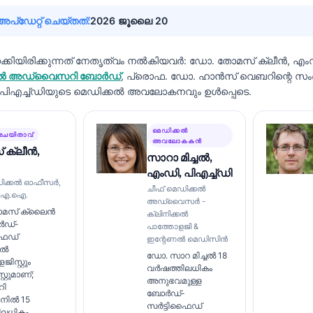
്ഡേറ്റ് ചെയ്തത്:
2026 ജൂലൈ 20
ിയിരിക്കുന്നത് നേതൃത്വം നൽകിയവർ:
ഡോ. തോമസ് ക്ലീൻ, എം
െഡിക്കൽ അഡ്വൈസറി ബോർഡ്
, പ്രൊഫ. ഡോ. ഹാൻസ് വെബറിന്റെ സ
, പിഎച്ച്ഡിയുടെ മെഡിക്കൽ അവലോകനവും ഉൾപ്പെടെ.
മെഡിക്കൽ
രചയിതാവ്
അവലോകകൻ
 ക്ലീൻ,
സാറാ മിച്ചൽ,
എംഡി, പിഎച്ച്ഡി
ഡിക്കൽ ഓഫീസർ,
ചീഫ് മെഡിക്കൽ
്റി എ.ഐ.
അഡ്വൈസർ -
മസ് ക്ലൈൻ
ക്ലിനിക്കൽ
ർഡ്-
പാത്തോളജി &
ഫൈഡ്
ഇന്റേണൽ മെഡിസിൻ
കൽ
ഡോ. സാറ മിച്ചൽ 18
ിസ്റ്റും
വർഷത്തിലധികം
റ്റുമാണ്;
അനുഭവമുള്ള
റി
ബോർഡ്-
നിൽ 15
സർട്ടിഫൈഡ്
ിലധികം