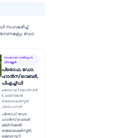
ഡി
സഹകരിച്ച്
ംഭാവനകളും ഡോ.
സംഭാവന നൽകുന്ന
വിദഗ്ദ്ധൻ
പ്രൊഫ. ഡോ.
ഹാൻസ് വെബർ,
പിഎച്ച്ഡി
ലബോറട്ടറി മെഡിസിൻ
& ക്ലിനിക്കൽ
ബയോകെമിസ്ട്രി
പ്രൊഫസർ
പ്രൊഫ്. ഡോ.
ഹാൻസ് വെബർ
ക്ലിനിക്കൽ
ബയോകെമിസ്ട്രി,
ലബോറട്ടറി