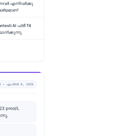
്നവർ എന്നിവർക്കു
വശ്യമാണ്
esti AI ഫ്രീ T4
നിക്കുന്നു
0 —
ഏപ്രിൽ 8, 2026
23 pmol/L
്നു.