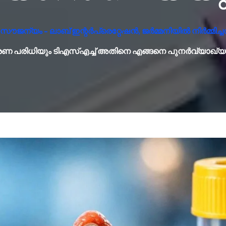
ൗജന്യം - ലാബ് ഇന്റർപ്രെറ്റേഷൻ, ജർമ്മനിയിൽ നിർമ്മിച്ച
രണ പരിധിയും ടി‌എസ്‌എച്ച് അതിനെ എങ്ങനെ പുനർവ്യാഖ്യാ