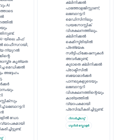
ക്ലിനിക്കൽ
ും AI
പാത്തോളജിസ്റ്റാണ്;
്തോടെ
ലബോറട്ടറി
കൽ
മെഡിസിനിലും
ത്തിൽ
ഡയഗ്നോസ്റ്റിക്
യും
വിശകലനത്തിലും.
ിനുണ്ട്.
ക്ലിനിക്കൽ
 AI-യിലെ ചീഫ്
കെമിസ്ട്രിയിൽ
കൽ ഓഫീസറായി,
പ്രത്യേക
്യ ന്യുറൽ
സർട്ടിഫിക്കേഷനുകൾ
്കിന്റെ
അവർക്കുണ്ട്,
സ്ത്ര കൃത്യത
കൂടാതെ ക്ലിനിക്കൽ
ച്ച മെഡിക്കൽ
പ്രാക്ടീസിൽ
ടം അദ്ദേഹം
ബയോമാർക്കർ
ു.
പാനലുകളുടെയും
ക്കർ
ലബോറട്ടറി
ാനംയും
വിശകലനത്തിന്റെയും
റി
കാര്യത്തിൽ
റ്റിക്സും
വ്യാപകമായി
്ച് ലബോറട്ടറി
പ്രസിദ്ധീകരിച്ചിട്ടുണ്ട്.
ിൻ
ങളിൽ ഡോ.
റിസർച്ച്ഗേറ്റ്
വ്യാപകമായി
ഗൂഗിൾ സ്കോളർ
രിച്ചിട്ടുണ്ട്.
്റ്