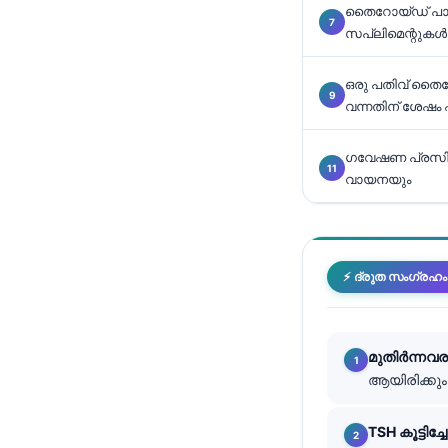
തൈറോയ്ഡ് പാന
తెలుగు
സപ്ലിമെന്റുകൾ
मराठी
ഒരു പതിവ് തൈ
اردو
വന്നതിന് ശേഷം
বাংলা
ഗവേഷണ പ്രസിദ്
Shqip
വായനയും
Magyar
Slovenščina
한국어
⚡ ദ്രുത സംഗ്രഹം
Polski
Lietuvių kalba
മുതിർന്നവര
Русский
ആയിരിക്കും
ქართული
Čeština
TSH കൂട്ടിച്