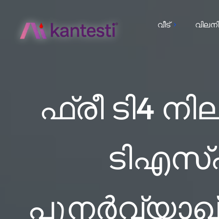
വീട്
വിലനി
ഫ്രീ ടി4 
ടി‌എസ്
പുനർവ്യാഖ്