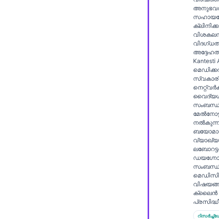
Gàidhlig
അനുഭവവ
Euskara
സഹായത
ക്ലിനിക്
Македонски јазик
വിശകലന
വിദഗ്ധത
Latviešu valoda
അദ്ദേഹത്ത
Kantesti
Galego
മെഡിക്
സ്വകാര
অসমীয়া
നെറ്റ്‌വർക
വൈദ്യശാ
සිංහල
സംബന്ധി
سنڌي
മേൽനോട്
നൽകുന്ന
پښتو
ബയോമാർ
വ്യാഖ്യ
ലബോറട്ട
ഡയഗ്നോസ്
Slovenčina
സംബന്ധിച
മെഡിസ
Hrvatski
വിഷയങ്
ക്ലൈൻ 
Suomi
പ്രസിദ്ധീക
Қазақ тілі
റിസർച്ച്ഗേറ