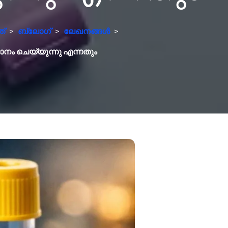
ത്
>
ബ്ലോഗ്
>
ലേഖനങ്ങൾ
>
നം ചെയ്യുന്നു എന്നതും