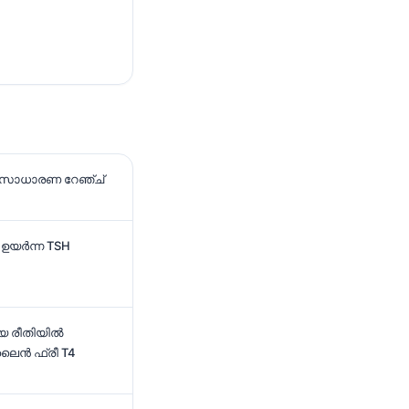
്ള സാധാരണ റേഞ്ച്
 ഉയർന്ന TSH
യ രീതിയിൽ
ലൈൻ ഫ്രീ T4