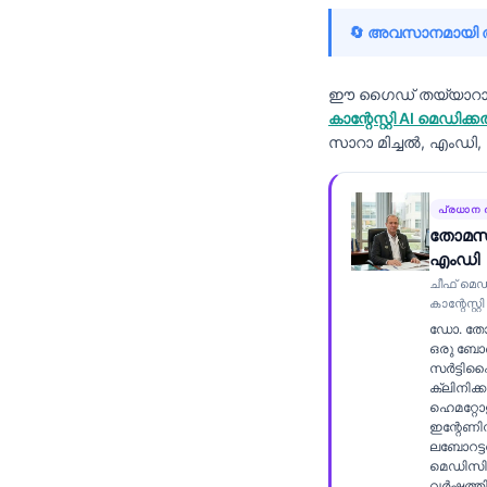
Frysk
🔄 അവസാനമായി അപ
Esperanto
Беларуская мова
ഈ ഗൈഡ് തയ്യാറാക്ക
കാന്റേസ്റ്റി AI മ
Татар теле
സാറാ മിച്ചൽ, എംഡി
Кыргызча
ئۇيغۇرچە
പ്രധാന 
തോമസ്
Cebuano
എംഡി
Basa Jawa
ചീഫ് മെ
കാന്റേസ്റ
ພາສາລາວ
ഡോ. തോ
Монгол
ഒരു ബോ
സർട്ടി
Afrikaans
ക്ലിനിക്
ഹെമറ്റോളജ
العربية المغربية
ഇന്റേണിസ്
ലബോറട്ട
Occitan
മെഡിസി
വർഷത്ത