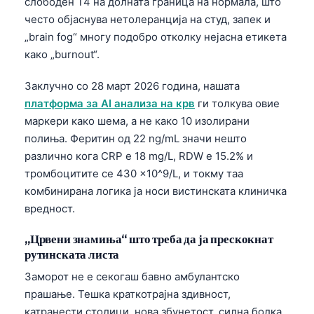
слободен T4 на долната граница на нормала, што
често објаснува нетолеранција на студ, запек и
„brain fog“ многу подобро отколку нејасна етикета
како „burnout“.
Заклучно со 28 март 2026 година, нашата
платформа за AI анализа на крв
ги толкува овие
маркери како шема, а не како 10 изолирани
полиња. Феритин од 22 ng/mL значи нешто
различно кога CRP е 18 mg/L, RDW е 15.2% и
тромбоцитите се 430 ×10^9/L, и токму таа
комбинирана логика ја носи вистинската клиничка
вредност.
„Црвени знамиња“ што треба да ја прескокнат
рутинската листа
Заморот не е секогаш бавно амбулантско
прашање. Тешка краткотрајна здивност,
катранести столици, нова збунетост, силна болка