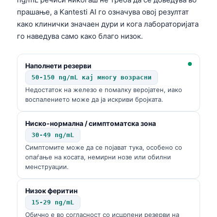
прашање, а Kantesti AI го означува овој резултат
како клинички значаен дури и кога лабораторијата
го наведува само како благо низок.
Наполнети резерви
50-150 ng/mL кај многу возрасни
Недостаток на железо е помалку веројатен, иако
воспалението може да ја искриви бројката.
Ниско-нормална / симптоматска зона
30-49 ng/mL
Симптомите може да се појават тука, особено со
опаѓање на косата, немирни нозе или обилни
менструации.
Низок феритин
15-29 ng/mL
Обично е во согласност со исцрпени резерви на