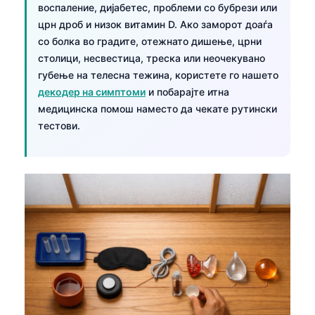
воспаление, дијабетес, проблеми со бубрези или
црн дроб и низок витамин D. Ако заморот доаѓа
со болка во градите, отежнато дишење, црни
столици, несвестица, треска или неочекувано
губење на телесна тежина, користете го нашето
декодер на симптоми
и побарајте итна
медицинска помош наместо да чекате рутински
тестови.