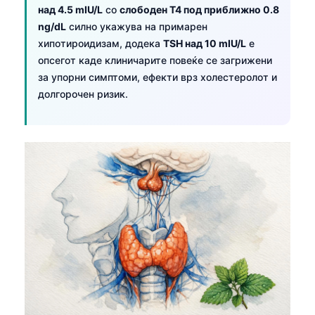
над 4.5 mIU/L
со
слободен T4 под приближно 0.8
Frysk
ng/dL
силно укажува на примарен
Esperanto
хипотироидизам, додека
TSH над 10 mIU/L
е
опсегот каде клиничарите повеќе се загрижени
Беларуская мова
за упорни симптоми, ефекти врз холестеролот и
Татар теле
долгорочен ризик.
Кыргызча
ئۇيغۇرچە
Cebuano
Basa Jawa
ພາສາລາວ
Монгол
Afrikaans
العربية المغربية
Occitan