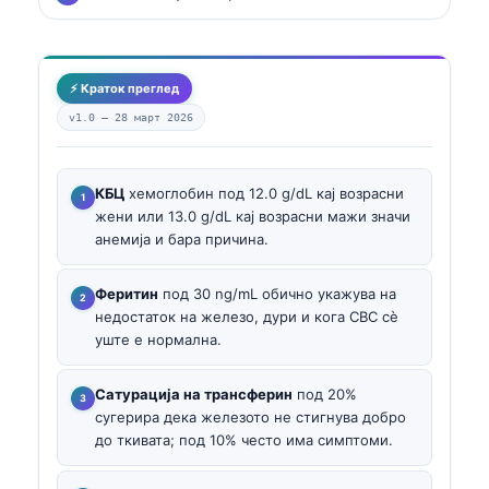
⚡ Краток преглед
v1.0 —
28 март 2026
КБЦ
хемоглобин под 12.0 g/dL кај возрасни
жени или 13.0 g/dL кај возрасни мажи значи
анемија и бара причина.
Феритин
под 30 ng/mL обично укажува на
недостаток на железо, дури и кога CBC сè
уште е нормална.
Сатурација на трансферин
под 20%
сугерира дека железото не стигнува добро
до ткивата; под 10% често има симптоми.