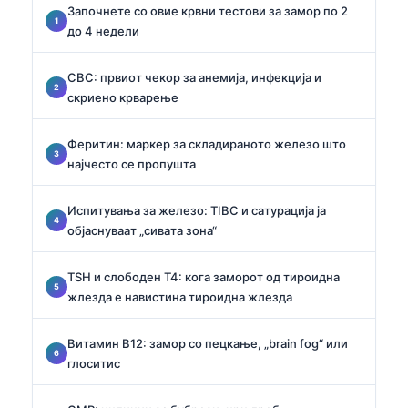
Започнете со овие крвни тестови за замор по 2
до 4 недели
CBC: првиот чекор за анемија, инфекција и
скриено крварење
Феритин: маркер за складираното железо што
најчесто се пропушта
Испитувања за железо: TIBC и сатурација ја
објаснуваат „сивата зона“
TSH и слободен T4: кога заморот од тироидна
жлезда е навистина тироидна жлезда
Витамин B12: замор со пецкање, „brain fog“ или
глоситис