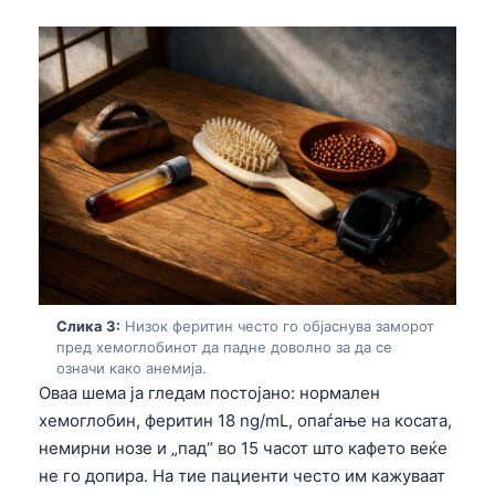
Слика 3:
Низок феритин често го објаснува заморот
пред хемоглобинот да падне доволно за да се
означи како анемија.
Оваа шема ја гледам постојано: нормален
хемоглобин, феритин 18 ng/mL, опаѓање на косата,
немирни нозе и „пад“ во 15 часот што кафето веќе
не го допира. На тие пациенти често им кажуваат