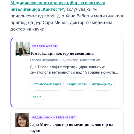
Медицински советодавен одбор за вештачка
интелигенција „Кантести“
, вклучувајќи ги
придонесите од проф. д-р Ханс Вебер и медицинскиот
преглед од д-р Сара Мичел, доктор по медицина,
доктор на науки.
ГЛАВЕН АВТОР
Томас Клајн, доктор по медицина
Главен медицински директор, Кантести АИ
Д-р Томас Клајн е сертифициран клинички
хематолог и интернист со над 15 години искуство
во лабораториска медицина и клиничка анализа
потпомогната со ВИ. Како главен медицински
Истражувачка порта
Google Scholar
Академија.еду
директор во Kantesti AI, тој обезбедува клинички
надзор над медицинската точност на
ORCID
сопственичката невронска мрежа. Д-р Клајн има
објавено обемно на теми поврзани со
интерпретација на биомаркери и лабораториска
дијагностика во рамките на лабораториската
МЕДИЦИНСКИ РЕЦЕНЗЕНТ
медицина.
Сара Мичел, доктор по медицина, доктор на
науки