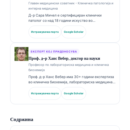
Главен медицински советник - Клиничка патологија и
интерна медицина
Д-р Сара Мичел е сертифициран клинички
патолог со над 18 години искуство во
лабораториска медицина и дијагностичка
анализа. Има специјализирани сертификати во
Истражувачка порта
Google Scholar
клиничка хемија и има објавено обемно за панели
со биомаркери и лабораториска анализа во
клиничката пракса.
ЕКСПЕРТ КОЈ ПРИДОНЕСУВА
Проф. д-р Ханс Вебер, доктор на науки
Професор по лабораториска медицина и клиничка
биохемија
Проф. д-р Ханс Вебер има 30+ години експертиза
во клиничка биохемија, лабораториска медицина и
истражување на биомаркери. Поранешен
претседател на Германското друштво за клиничка
Истражувачка порта
Google Scholar
хемија, тој се специјализира за анализа на
дијагностички панели, стандардизација на
биомаркери и лабораториска медицина
потпомогната со вештачка интелигенција.
Содржина