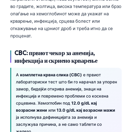
во градите, жолтица, висока температура или брзо
опаѓање на хемоглобинот може да укажат на
крварење, инфекција, срцева болест или
откажување на црниот дроб и треба итно да се
проценат.
CBC: првиот чекор за анемија,
инфекција и скриено крварење
A
комплетна крвна слика (CBC)
е првиот
лабораториски тест што би го нарачал за упорен
замор, бидејќи открива анемија, знаци на
инфекција и повремено проблеми со коскена
срцевина. Хемоглобин под
12.0 g/dL кај
возрасни жени
или
13.0 g/dL кај возрасни мажи
ја исполнува дефиницијата за анемија и
заслужува причина, а не само таблети со
железо.