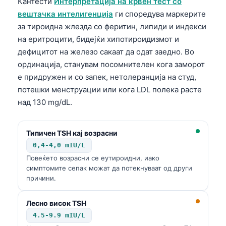
Кантести
Интерпретација на крвен тест со
O‘zbekcha
вештачка интелигенција
ги споредува маркерите
Українська
за тироидна жлезда со феритин, липиди и индекси
на еритроцити, бидејќи хипотироидизмот и
አማርኛ
дефицитот на железо сакаат да одат заедно. Во
Kiswahili
ординација, станувам посомнителен кога заморот
ភាសាខ្មែរ
е придружен и со запек, нетолеранција на студ,
потешки менструации или кога LDL полека расте
ဗမာစာ
над 130 mg/dL.
ไทย
Tagalog
Типичен TSH кај возрасни
Tiếng Việt
0,4-4,0 mIU/L
Bahasa Melayu
Повеќето возрасни се еутироидни, иако
симптомите сепак можат да потекнуваат од други
മലയാളം
причини.
ಕನ್ನಡ
Лесно висок TSH
ગુજરાતી
4.5-9.9 mIU/L
தமிழ்