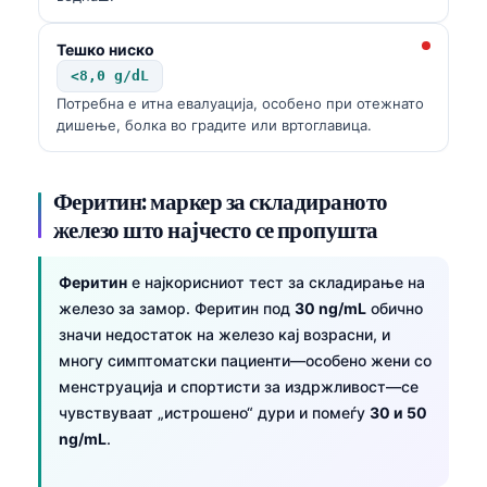
Тешко ниско
<8,0 g/dL
Потребна е итна евалуација, особено при отежнато
дишење, болка во градите или вртоглавица.
Феритин: маркер за складираното
железо што најчесто се пропушта
Феритин
е најкорисниот тест за складирање на
железо за замор. Феритин под
30 ng/mL
обично
значи недостаток на железо кај возрасни, и
многу симптоматски пациенти—особено жени со
менструација и спортисти за издржливост—се
чувствуваат „истрошено“ дури и помеѓу
30 и 50
ng/mL
.