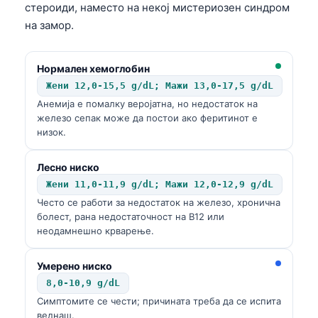
стероиди, наместо на некој мистериозен синдром
на замор.
Нормален хемоглобин
Жени 12,0-15,5 g/dL; Мажи 13,0-17,5 g/dL
Анемија е помалку веројатна, но недостаток на
железо сепак може да постои ако феритинот е
низок.
Лесно ниско
Жени 11,0-11,9 g/dL; Мажи 12,0-12,9 g/dL
Често се работи за недостаток на железо, хронична
болест, рана недостаточност на B12 или
неодамнешно крварење.
Умерено ниско
8,0-10,9 g/dL
Симптомите се чести; причината треба да се испита
веднаш.