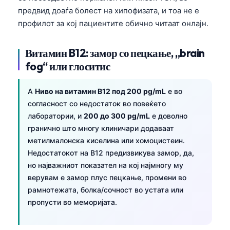
日本語
предвид доаѓа болест на хипофизата, и тоа не е
Eesti
профилот за кој пациентите обично читаат онлајн.
Azərbaycan dili
Витамин B12: замор со пецкање, „brain
Bosanski
fog“ или глоситис
Svenska
Српски језик
A
Ниво на витамин B12 под 200 pg/mL
е во
согласност со недостаток во повеќето
Íslenska
лаборатории, и
200 до 300 pg/mL
е доволно
Հայերեն
гранично што многу клиничари додаваат
метилмалонска киселина или хомоцистеин.
Bahasa Indonesia
Недостатокот на B12 предизвикува замор, да,
हिन्दी
но најважниот показател на кој најмногу му
Nederlands
верувам е замор плус пецкање, промени во
рамнотежата, болка/сочност во устата или
Dansk
пропусти во меморијата.
Български
فارسی