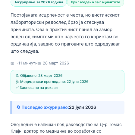
Ажурирање за 2026 година
Прилагодено за пациентите
Постојаната исцрпеност е честа, но вистинскиот
лабораториски редослед брзо ја стеснува
причината. Ова е практичниот панел за замор
воден од симптоми што најчесто го користам во
ординација, заедно со праговите што одредуваат
што следува.
📖 ~11 минути
📅
28 март 2026
📝 Објавено:
28 март 2026
🩺 Медицински прегледано:
22 јули 2026
✅ Засновано на докази
🔄 Последно ажурирано:
22 јули 2026
Овој водич е напишан под раководство на
Д-р Томас
Клајн, доктор по медицина
во соработка со