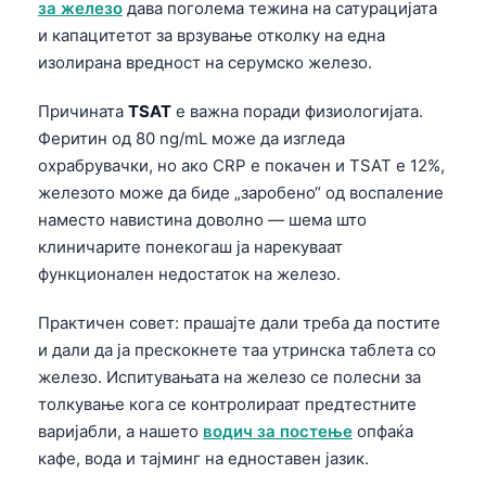
за железо
дава поголема тежина на сатурацијата
и капацитетот за врзување отколку на една
изолирана вредност на серумско железо.
Причината
TSAT
е важна поради физиологијата.
Феритин од 80 ng/mL може да изгледа
охрабрувачки, но ако CRP е покачен и TSAT е 12%,
железото може да биде „заробено“ од воспаление
наместо навистина доволно — шема што
клиничарите понекогаш ја нарекуваат
функционален недостаток на железо.
Практичен совет: прашајте дали треба да постите
и дали да ја прескокнете таа утринска таблета со
железо. Испитувањата на железо се полесни за
толкување кога се контролираат предтестните
варијабли, а нашето
водич за постење
опфаќа
кафе, вода и тајминг на едноставен јазик.