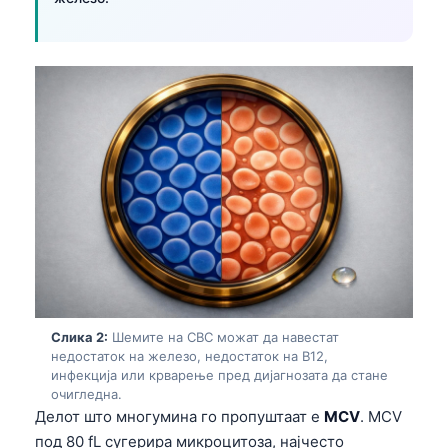
Слика 2:
Шемите на CBC можат да навестат
недостаток на железо, недостаток на B12,
инфекција или крварење пред дијагнозата да стане
очигледна.
Делот што многумина го пропуштаат е
MCV
. MCV
под 80 fL сугерира микроцитоза, најчесто