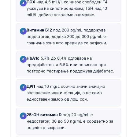
ТСХ
над 4.5 mIU/L со низок слободен T4
укажува на хипотироидизам; TSH над 10
mIU/L добива поголемо внимание.
Витамин Б12
под 200 pg/mL поддржува
недостаток, додека 200 до 300 pg/mL е
гранична зона што вреди да се разјасни.
HbA1c
5.7% до 6.4% одговара на
предијабетес, а 6.5% или повисоко при
повторно тестирање поддржува дијабетес.
ЦРП
над 10 mg/L обично значи значајно
воспаление или инфекција, а не само
едноставен замор од лош сон.
25-OH витамин D
под 20 ng/mL е
недостаток; 30 до 50 ng/mL е соодветно за
повеќето возрасни.