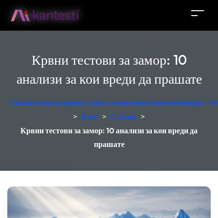
Крвни тестови за замор: 10
анализи за кои вреди да прашате
Анализатор на крвна слика со вештачка интелигенција - б
>
Блог
>
Статии
>
Крвни тестови за замор: 10 анализи за кои вреди да
прашате