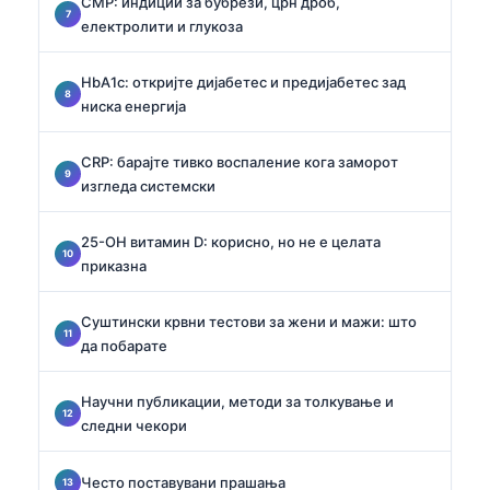
CMP: индиции за бубрези, црн дроб,
електролити и глукоза
HbA1c: откријте дијабетес и предијабетес зад
ниска енергија
CRP: барајте тивко воспаление кога заморот
изгледа системски
25-OH витамин D: корисно, но не е целата
приказна
Суштински крвни тестови за жени и мажи: што
да побарате
Научни публикации, методи за толкување и
следни чекори
Често поставувани прашања