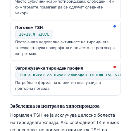
Често субклинички хипотироидизам; слободен T4 и
симптомите помагаат да се одлучат следните
తెలుగు
чекори.
मराठी
Поголем TSH
اردو
10-19,9 mIU/L
বাংলা
Постојаната недоволна активност на тироидната
Shqip
жлезда станува поверојатна и почесто се разговара
за третман.
Magyar
Slovenščina
Загрижувачки тироиден профил
TSH е висок со низок слободен T4 или TSH >20 mI
한국어
Потребна е формална клиничка евалуација и
Polski
повторна потврда.
Lietuvių kalba
Русский
Забелешка за централна хипотироидоза
ქართული
Нормален TSH не ја исклучува целосно болеста
на тироидната жлезда. Ако слободниот T4 е низок
Čeština
со несоодветно нормален или низок TSH, во