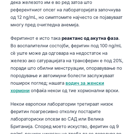
дека железото им е во ред затоа што
референтниот опсег на лабораторијата започнува
од 12 ng/mL, но симптомите најчесто се појавуваат
многу пред очигледна анемија.
Феритинот е исто така
реактанс од акутна фаза
.
Во воспалителни состојби, феритин под 100 ng/mL
сè уште може да одговара на недостаток на
железо ако сатурацијата на трансферин е под 20%,
поради што обилни менструации, опоравување по
породување и автоимуни болести заслужуваат
поширок поглед; нашата
водич за женски
хормони
опфаќа некои од тие хормонални врски.
Некои европски лаборатории третираат низок
феритин поагресивно отколку постарите
лабораториски опсези во САД или Велика
Британија. Според моето искуство, феритин од 9
ng/mL речиси никогаш не треба да се доведува во