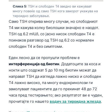
Gàidhlig
Слика 5:
TSH и слободен T4 заедно ви кажуваат
Euskara
многу повеќе од само TSH кога заморот укажува на
тироидно заболување.
Latviešu valoda
Само TSH открива многу случаи, но слободниот
Galego
T4 ми кажува колку биолошки значајно е наодот.
অসমীয়া
TSH од 6.2 mIU/L со јасно нисок слободен T4 е
поинаков разговор од TSH од 6.2 со нормален
සිංහල
слободен T4 и без симптоми.
سنڌي
Еден лесно да се пропушти проблем е
پښتو
интерференција од биотин
. Додатоците за коса и
нокти што содржат 5 до 10 mg биотин можат да
Slovenčina
направат TSH да изгледа лажно ниско и слободен
T4 лажно високо, па многу ендокринолози ги
Hrvatski
замолуваат пациентите да го прекинат 48 до 72
Suomi
часа пред тестирањето; ако резултатот ви е чуден,
Қазақ тілі
прочитајте го нашето
водич за тироидна жлезда
.
Català