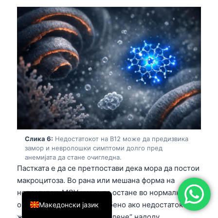
简体中文
Română
Türkçe
Ελληνικά
Português
Español
Italiano
עִבְרִית
Слика 6:
Недостатокот на B12 може да предизвика
Français
замор и невролошки симптоми долго пред
العربية
анемијата да стане очигледна.
Пастката е да се претпостави дека мора да постои
Deutsch
макроцитоза. Во рана или мешана форма на
English
недостаток, MCV може да остане во нормалниот
опсег од 80 до 100 fL, особено ако недостатокот на
Македонски јазик
железо истовремено го „влече“ надолу.