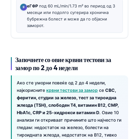
еГФР
под 60 mL/min/1.73 m² во период од 3
месеци или подолго сугерира хронична
бубрежна болест и може да го објасни
заморот.
Започнете со овие крвни тестови за
замор по 2 до 4 недели
Ако сте уморни повеќе од 2 до 4 недели,
најкорисните
крвни тестови за замор
се
CBC,
феритин, студии за железо, тест за тироидна
жлезда (TSH), слободен T4, витамин B12, CMP,
HbA1c, CRP и 25-хидрокси витамин D
. Овие 10
анализи ги откриваат причините што најчесто ги
гледам: недостаток на железо, болести на
тироидната жлезда, недостаток на B12, тивко