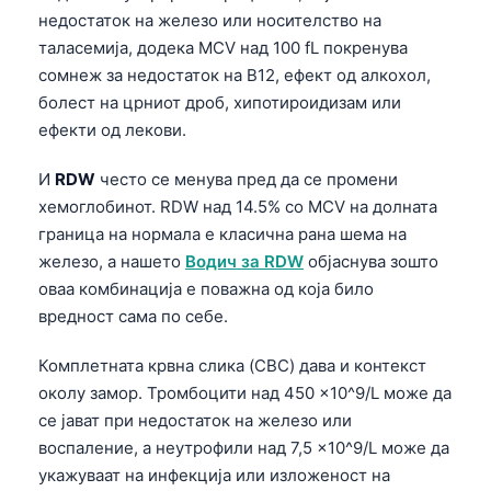
недостаток на железо или носителство на
таласемија, додека MCV над 100 fL покренува
сомнеж за недостаток на B12, ефект од алкохол,
болест на црниот дроб, хипотироидизам или
ефекти од лекови.
И
RDW
често се менува пред да се промени
хемоглобинот. RDW над 14.5% со MCV на долната
граница на нормала е класична рана шема на
железо, а нашето
Водич за RDW
објаснува зошто
оваа комбинација е поважна од која било
вредност сама по себе.
Комплетната крвна слика (CBC) дава и контекст
околу замор. Тромбоцити над 450 ×10^9/L може да
се јават при недостаток на железо или
воспаление, а неутрофили над 7,5 ×10^9/L може да
укажуваат на инфекција или изложеност на