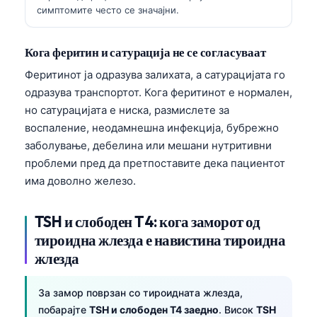
симптомите често се значајни.
Кога феритин и сатурација не се согласуваат
Феритинот ја одразува залихата, а сатурацијата го
одразува транспортот. Кога феритинот е нормален,
но сатурацијата е ниска, размислете за
воспаление, неодамнешна инфекција, бубрежно
заболување, дебелина или мешани нутритивни
проблеми пред да претпоставите дека пациентот
има доволно железо.
TSH и слободен T4: кога заморот од
тироидна жлезда е навистина тироидна
жлезда
Norsk bokmål
За замор поврзан со тироидната жлезда,
Ślōnskŏ gŏdka
побарајте
TSH и слободен T4 заедно
. Висок
TSH