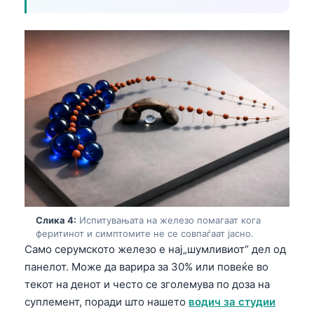
Слика 4:
Испитувањата на железо помагаат кога
феритинот и симптомите не се совпаѓаат јасно.
Само серумското железо е нај„шумливиот“ дел од
панелот. Може да варира за 30% или повеќе во
текот на денот и често се зголемува по доза на
суплемент, поради што нашето
водич за студии