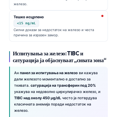
железо.
Тешко исцрпено
<15 ng/mL
Силни докази за недостаток на железо и честа
причина за изразен замор.
Испитувања за железо: TIBC и
сатурација ја објаснуваат „сивата зона“
Ан
панел за испитувања на железо
ви кажува
дали железото моментално е достапно за
ткивата.
сатурација на трансферин под 20%
укажува на недоволно циркулирачко железо, и
TIBC над околу 450 µg/dL
често ја потврдува
класичната анемија поради недостаток на
железо.