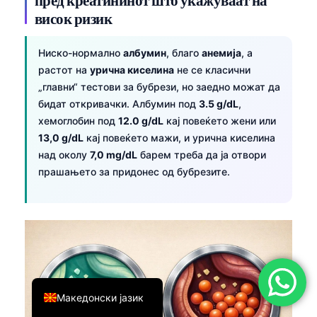
висок ризик
简体中文
Română
Ниско-нормално
албумин
, благо
анемија
, а
Türkçe
растот на
урична киселина
не се класични
„главни“ тестови за бубрези, но заедно можат да
Ελληνικά
бидат откривачки. Албумин под
3.5 g/dL
,
Português
хемоглобин под
12.0 g/dL
кај повеќето жени или
Español
13,0 g/dL
кај повеќето мажи, и урична киселина
над околу
7,0 mg/dL
барем треба да ја отвори
Italiano
прашањето за придонес од бубрезите.
עִבְרִית
Français
العربية
Deutsch
English
Македонски јазик