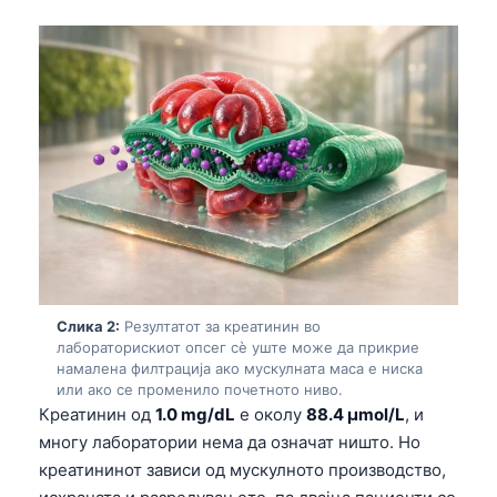
Слика 2:
Резултатот за креатинин во
лабораторискиот опсег сè уште може да прикрие
намалена филтрација ако мускулната маса е ниска
или ако се променило почетното ниво.
Креатинин од
1.0 mg/dL
е околу
88.4 µmol/L
, и
многу лаборатории нема да означат ништо. Но
креатининот зависи од мускулното производство,