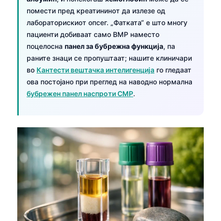
помести пред креатининот да излезе од
лабораторискиот опсег. „Фатката“ е што многу
пациенти добиваат само BMP наместо
поцелосна
панел за бубрежна функција
, па
раните знаци се пропуштаат; нашите клиничари
во
Кантести вештачка интелигенција
го гледаат
ова постојано при преглед на наводно нормална
бубрежен панел наспроти CMP
.