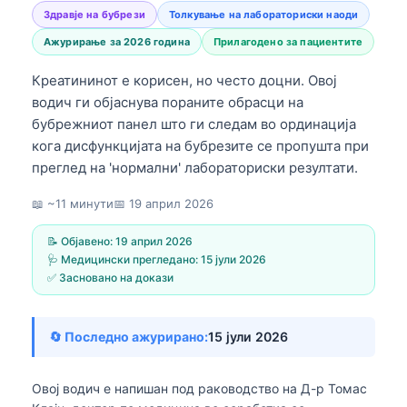
Здравје на бубрези
Толкување на лабораториски наоди
Ажурирање за 2026 година
Прилагодено за пациентите
Креатининот е корисен, но често доцни. Овој
водич ги објаснува пораните обрасци на
бубрежниот панел што ги следам во ординација
кога дисфункцијата на бубрезите се пропушта при
преглед на 'нормални' лабораториски резултати.
📖 ~11 минути
📅
19 април 2026
📝 Објавено:
19 април 2026
🩺 Медицински прегледано:
15 јули 2026
✅ Засновано на докази
🔄 Последно ажурирано:
15 јули 2026
Овој водич е напишан под раководство на
Д-р Томас