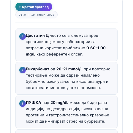
⚡ Краток преглед
v1.0 —
19 април 2026
Цистатин Ц
често се зголемува пред
креатининот; многу лаборатории за
возрасни користат приближно
0.60-1.00
mg/L
како референтен опсег.
Бикарбонат
од
20-21 mmol/L
при повторно
тестирање може да одрази намалено
бубрежно излачување на киселина дури и
кога креатининот сè уште е нормален.
ПУШКА
над
20 mg/dL
може да биде рана
индиција, но дехидратација, висок внес на
протеини и гастроинтестинално крварење
можат да имитираат стрес на бубрезите.