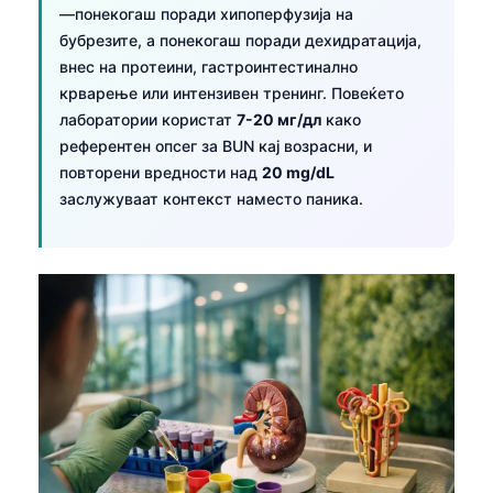
—понекогаш поради хипоперфузија на
бубрезите, а понекогаш поради дехидратација,
внес на протеини, гастроинтестинално
крварење или интензивен тренинг. Повеќето
лаборатории користат
7-20 мг/дл
како
референтен опсег за BUN кај возрасни, и
повторени вредности над
20 mg/dL
заслужуваат контекст наместо паника.