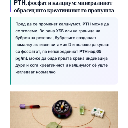
PTH, фосфат и калциум: минералниот
O‘zbekcha
обрасец што креатининот го пропушта
Українська
አማርኛ
Пред да се променат калциумот,
PTH
може да
се зголеми. Во рана ХББ или на граница на
Kiswahili
бубрежна резерва, бубрезите создаваат
ភាសាខ្មែរ
помалку активен витамин D и полошо ракуваат
со фосфатот, па неповредениот
PTH над 65
ဗမာစာ
pg/mL
може да биде првата крвна индикација
ไทย
дури и кога креатининот и калциумот сè уште
Tagalog
изгледаат нормално.
Tiếng Việt
Bahasa Melayu
മലയാളം
ಕನ್ನಡ
ગુજરાતી
தமிழ்