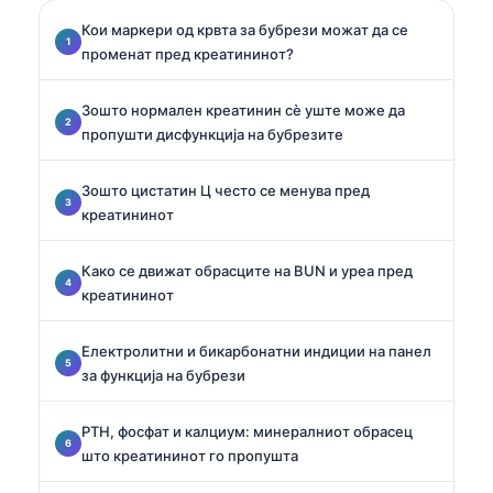
Кои маркери од крвта за бубрези можат да се
променат пред креатининот?
Зошто нормален креатинин сè уште може да
пропушти дисфункција на бубрезите
Зошто цистатин Ц често се менува пред
креатининот
Како се движат обрасците на BUN и уреа пред
креатининот
Електролитни и бикарбонатни индиции на панел
за функција на бубрези
PTH, фосфат и калциум: минералниот обрасец
што креатининот го пропушта