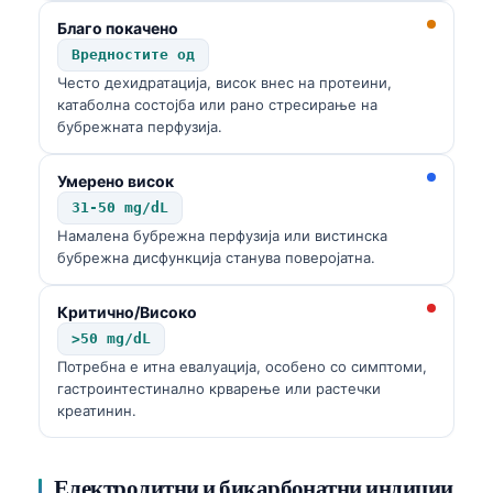
Благо покачено
Вредностите од
Често дехидратација, висок внес на протеини,
катаболна состојба или рано стресирање на
бубрежната перфузија.
Умерено висок
31-50 mg/dL
Намалена бубрежна перфузија или вистинска
бубрежна дисфункција станува поверојатна.
Критично/Високо
>50 mg/dL
Потребна е итна евалуација, особено со симптоми,
гастроинтестинално крварење или растечки
креатинин.
Електролитни и бикарбонатни индиции