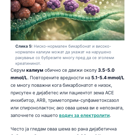
Frysk
Esperanto
Беларуская мова
Татар теле
Кыргызча
Слика 5:
Ниско-нормален бикарбонат и високо-
нормален калиум можат да укажат на нарушено
ئۇيغۇرچە
ракување со бубрезите многу пред да се зголеми
креатининот.
Cebuano
Серум
калиум
обично се движи околу
3.5-5.0
Basa Jawa
mmol/L
. Повторените вредности на
5.1-5.4 mmol/L
се многу поважни кога бикарбонатот е низок,
ພາສາລາວ
присутен е дијабетес или пациентот зема ACE
Монгол
инхибитор, ARB, триметоприм-сулфаметоксазол
Afrikaans
или спиронолактон; ако оваа шема ви е непозната,
започнете со нашето
водич за електролити
.
العربية المغربية
Occitan
Често ја гледам оваа шема во рана дијабетична