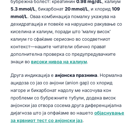
Gàidhlig
бубрежна болест: креатинин
0.98 mg/dL
, калиум
5.3 mmol/L
, бикарбонат
20 mmol/L
, и хлорид
109
Euskara
mmol/L
. Оваа комбинација помалку укажува на
Latviešu valoda
дехидратација и повеќе на нарушено ракување со
Galego
киселина и калиум, поради што 'малку висок'
калиум го сфаќаме сериозно во соодветниот
অসমীয়া
контекст—нашите читатели обично прават
සිංහල
дополнителна проверка со предупредувачките
سنڌي
знаци во
високи нивоа на калиум
.
پښتو
Друга индикација е
анјонска празнина
. Нормална
ацидоза со јаз со анјони (anion gap) со хлорид
Slovenčina
нагоре и бикарбонат надолу ме насочува кон
проблеми со бубрежните тубули, додека висок
Hrvatski
анјонски јаз отвора сосема друга диференцијална
Suomi
дијагноза што ја опфаќаме во нашето
објаснување
Қазақ тілі
за крвниот тест со анјонски јаз
.
Català