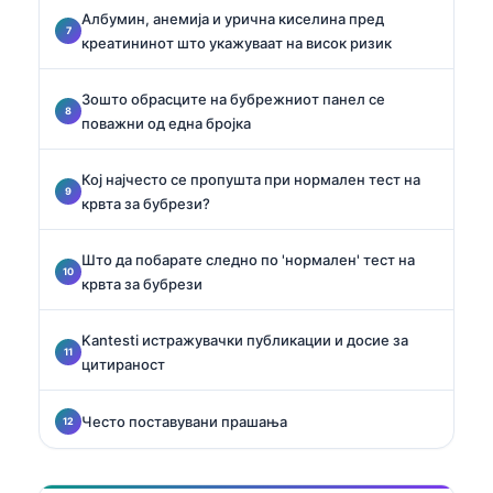
Албумин, анемија и урична киселина пред
креатининот што укажуваат на висок ризик
Зошто обрасците на бубрежниот панел се
поважни од една бројка
Кој најчесто се пропушта при нормален тест на
крвта за бубрези?
Што да побарате следно по 'нормален' тест на
крвта за бубрези
Kantesti истражувачки публикации и досие за
цитираност
Често поставувани прашања