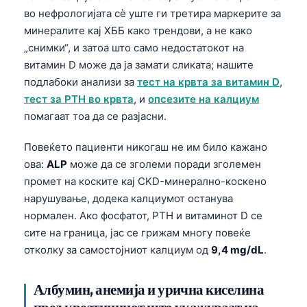
日本語
во нефрологијата сè уште ги третира маркерите за
Eesti
минералите кај ХББ како трендови, а не како
„снимки“, и затоа што само недостатокот на
Azərbaycan dili
витамин D може да ја замати сликата; нашите
Bosanski
подлабоки анализи за
тест на крвта за витамин D
,
Svenska
тест за PTH во крвта
, и
опсезите на калциум
помагаат тоа да се разјасни.
Српски језик
Íslenska
Повеќето пациенти никогаш не им било кажано
ова:
ALP
може да се зголеми поради зголемен
Հայերեն
промет на коските кај CKD-минерално-коскено
Bahasa Indonesia
нарушување, додека калциумот останува
हिन्दी
нормален. Ако фосфатот, PTH и витаминот D се
сите на граница, јас се грижам многу повеќе
Nederlands
отколку за самостојниот калциум од
9,4 mg/dL
.
Dansk
Български
Албумин, анемија и урична киселина
فارسی
пред креатининот што укажуваат на