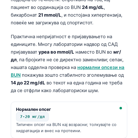
пациент во ординација со BUN
24 mg/dL
,
бикарбонат
21 mmol/L
, и постојана хипертензија,
повеќе ме загрижува од спортистот.
Практична непријатност е пријавувањето на
единиците. Многу лаборатории надвор од САД
пријавуваат
уреа во mmol/L
наместо BUN во
мг/
дл
, па бројките не се директно заменливи; сепак,
нашата одделна проверка на
нормални опсези на
BUN
покажува зошто стабилното зголемување од
14 до 22 mg/dL
во текот на една година не треба
да се отфрли како лабораториски шум.
Нормален опсег
7-20 мг/дл
Типичен опсег на BUN кај возрасни; толкувајте со
хидратација и внес на протеини.