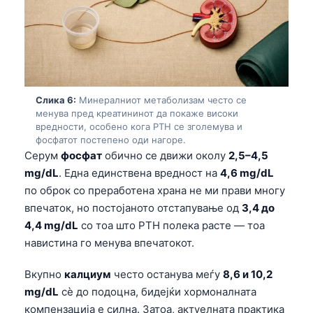
తెలుగు
मराठी
اردو
বাংলা
Слика 6:
Минералниот метаболизам често се
Shqip
менува пред креатининот да покаже високи
вредности, особено кога PTH се зголемува и
Magyar
фосфатот постепено оди нагоре.
Серум
фосфат
обично се движи околу
2,5–4,5
Slovenščina
mg/dL
. Една единствена вредност на
4,6 mg/dL
한국어
по оброк со преработена храна не ми прави многу
Polski
впечаток, но постојаното отстапување од
3,4 до
4,4 mg/dL
со тоа што PTH полека расте — тоа
Lietuvių kalba
навистина го менува впечатокот.
Русский
Вкупно
калциум
често останува меѓу
8,6 и 10,2
ქართული
mg/dL
сè до подоцна, бидејќи хормоналната
Čeština
компензација е силна. Затоа, актуелната практика