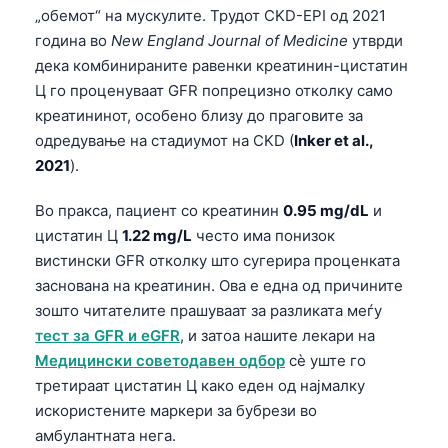
„обемот“ на мускулите. Трудот CKD-EPI од 2021
година во
New England Journal of Medicine
утврди
дека комбинираните равенки креатинин-цистатин
Ц го проценуваат GFR попрецизно отколку само
креатининот, особено близу до праговите за
одредување на стадиумот на CKD (
Inker et al.,
2021
).
Во пракса, пациент со креатинин
0.95 mg/dL
и
цистатин Ц
1.22 mg/L
често има понизок
вистински GFR отколку што сугерира проценката
заснована на креатинин. Ова е една од причините
зошто читателите прашуваат за разликата меѓу
тест за GFR и eGFR
, и затоа нашите лекари на
Медицински советодавен одбор
сè уште го
третираат цистатин Ц како еден од најмалку
искористените маркери за бубрези во
амбулантната нега.