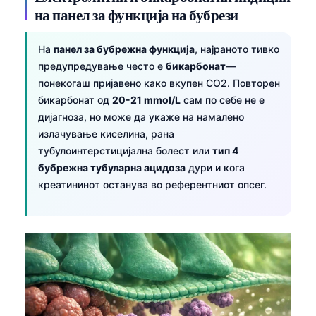
на панел за функција на бубрези
На
панел за бубрежна функција
, најраното тивко
предупредување често е
бикарбонат
—
понекогаш пријавено како вкупен CO2. Повторен
бикарбонат од
20-21 mmol/L
сам по себе не е
дијагноза, но може да укаже на намалено
излачување киселина, рана
тубулоинтерстицијална болест или
тип 4
бубрежна тубуларна ацидоза
дури и кога
креатининот останува во референтниот опсег.
Norsk bokmål
Ślōnskŏ gŏdka