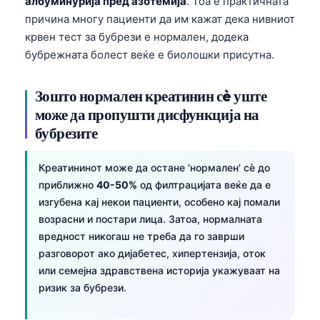
албуминурија пред азотемија
. Тоа е практичната
причина многу пациенти да им кажат дека нивниот
крвен тест за бубрези е нормален, додека
бубрежната болест веќе е биолошки присутна.
Зошто нормален креатинин сè уште
може да пропушти дисфункција на
бубрезите
Креатининот може да остане 'нормален' сè до
приближно
40-50%
од филтрацијата веќе да е
изгубена кај некои пациенти, особено кај помали
возрасни и постари лица. Затоа, нормалната
вредност никогаш не треба да го заврши
разговорот ако дијабетес, хипертензија, оток
или семејна здравствена историја укажуваат на
ризик за бубрези.