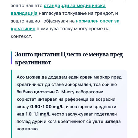
зошто нашето
стандарди за медицинска
валидација
нагласува толкување на трендот, и
зошто нашиот објаснувач на
нормален опсег за
креатинин
поминува толку многу време на
контекст.
Зошто цистатин Ц често се менува пред
креатининот
Ако можев да додадам еден крвен маркер пред
креатининот да стане абнормален, тоа обично
би било
цистатин C
. Многу лаборатории
користат интервал на референца за возрасни
околу
0.60-1.00 mg/L
, и повторени вредности
над
1.0-1.1 mg/L
често заслужуваат подетален
поглед дури и кога креатининот сè уште изгледа
нормално.