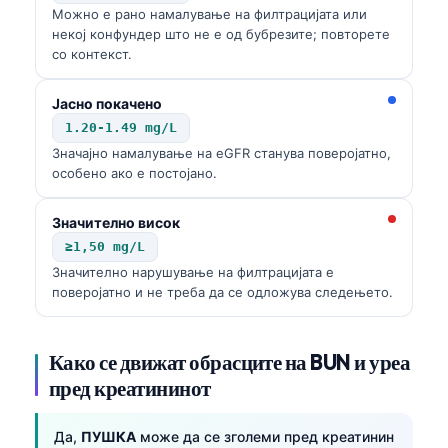
Можно е рано намалување на филтрацијата или
некој конфундер што не е од бубрезите; повторете
со контекст.
Јасно покачено
1.20-1.49 mg/L
Значајно намалување на eGFR станува поверојатно,
особено ако е постојано.
Значително висок
≥1,50 mg/L
Значително нарушување на филтрацијата е
поверојатно и не треба да се одложува следењето.
Како се движат обрасците на BUN и уреа
пред креатининот
Да,
ПУШКА
може да се зголеми пред креатинин