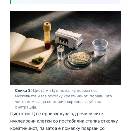
Слика 3:
Цистатин Ц е помалку поврзан со
мускулната маса отколку креатининот, поради што
често помага да се открие скриена загуба на
филтрација.
Цистатин Ц се произведува од речиси сите
нуклеирани клетки со постабилна стапка отколку
креатининот, па затоа е помалку поврзан со