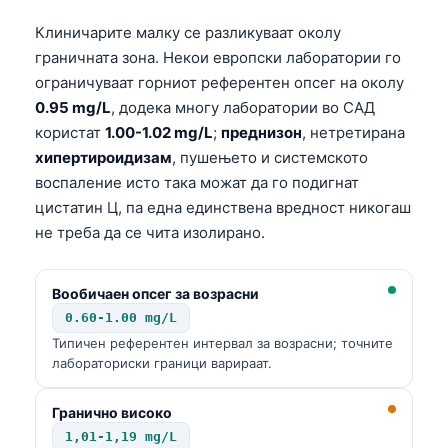
Клиничарите малку се разликуваат околу
граничната зона. Некои европски лаборатории го
ограничуваат горниот референтен опсег на околу
0.95 mg/L
, додека многу лаборатории во САД
користат
1.00-1.02 mg/L
;
преднизон
, нетретирана
хипертироидизам
, пушењето и системското
воспаление исто така можат да го подигнат
цистатин Ц, па една единствена вредност никогаш
не треба да се чита изолирано.
Вообичаен опсег за возрасни
0.60-1.00 mg/L
Типичен референтен интервал за возрасни; точните
лабораториски граници варираат.
Гранично високо
1,01-1,19 mg/L