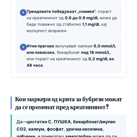
Трендовите победуваат „снимки“
; пораст
на креатининот од
0.6 до 0.9 mg/dL
може да
биде поважно од стабилно
1,1 mg/dL
кај
мускулест возрасен.
Итни прагови
вклучуваат калиум
6,0 mmol/L
или повисоко
, бикарбонат
под 18 mmol/L
,
или пораст на креатининот од
0,3 mg/dL во
48 часа
.
Кои маркери од крвта за бубрези можат
да се променат пред креатининот?
Да—
цистатин C
,
ПУШКА
,
бикарбонат/вкупен
CO2
,
калиум
,
фосфат
,
урична киселина
,
албумин
, и понекогаш
хемоглобин
може да се