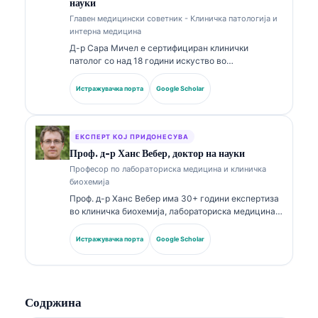
науки
Главен медицински советник - Клиничка патологија и
интерна медицина
Д-р Сара Мичел е сертифициран клинички
патолог со над 18 години искуство во
лабораториска медицина и дијагностичка
анализа. Има специјализирани сертификати во
Истражувачка порта
Google Scholar
клиничка хемија и има објавено обемно за панели
со биомаркери и лабораториска анализа во
клиничката пракса.
ЕКСПЕРТ КОЈ ПРИДОНЕСУВА
Проф. д-р Ханс Вебер, доктор на науки
Професор по лабораториска медицина и клиничка
биохемија
Проф. д-р Ханс Вебер има 30+ години експертиза
во клиничка биохемија, лабораториска медицина и
истражување на биомаркери. Поранешен
претседател на Германското друштво за клиничка
Истражувачка порта
Google Scholar
хемија, тој се специјализира за анализа на
дијагностички панели, стандардизација на
биомаркери и лабораториска медицина
потпомогната со вештачка интелигенција.
Содржина