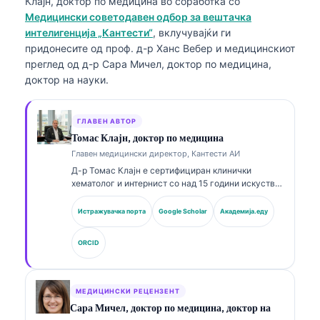
Клајн, доктор по медицина
во соработка со
Медицински советодавен одбор за вештачка
интелигенција „Кантести“
, вклучувајќи ги
придонесите од проф. д-р Ханс Вебер и медицинскиот
преглед од д-р Сара Мичел, доктор по медицина,
доктор на науки.
ГЛАВЕН АВТОР
Томас Клајн, доктор по медицина
Главен медицински директор, Кантести АИ
Д-р Томас Клајн е сертифициран клинички
хематолог и интернист со над 15 години искуство
во лабораториска медицина и клиничка анализа
потпомогната со ВИ. Како главен медицински
Истражувачка порта
Google Scholar
Академија.еду
директор во Kantesti AI, тој обезбедува клинички
надзор над медицинската точност на
ORCID
сопственичката невронска мрежа. Д-р Клајн има
објавено обемно на теми поврзани со
интерпретација на биомаркери и лабораториска
дијагностика во рамките на лабораториската
МЕДИЦИНСКИ РЕЦЕНЗЕНТ
медицина.
Сара Мичел, доктор по медицина, доктор на