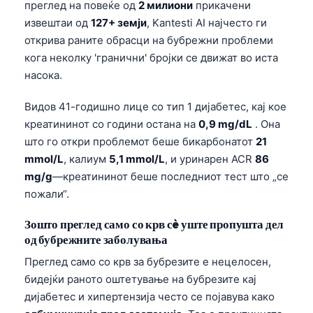
преглед на повеќе од
2 милиони
прикачени
извештаи од
127+ земји
, Kantesti AI најчесто ги
открива раните обрасци на бубрежни проблеми
кога неколку 'гранични' бројки се движат во иста
насока.
Видов 41-годишно лице со тип 1 дијабетес, кај кое
креатининот со години остана на
0,9 mg/dL
. Она
што го откри проблемот беше бикарбонатот
21
mmol/L
, калиум
5,1 mmol/L
, и уринарен ACR
86
mg/g
—креатининот беше последниот тест што „се
пожали“.
Зошто преглед само со крв сè уште пропушта дел
од бубрежните заболувања
Преглед само со крв за бубрезите е нецелосен,
бидејќи раното оштетување на бубрезите кај
дијабетес и хипертензија често се појавува како