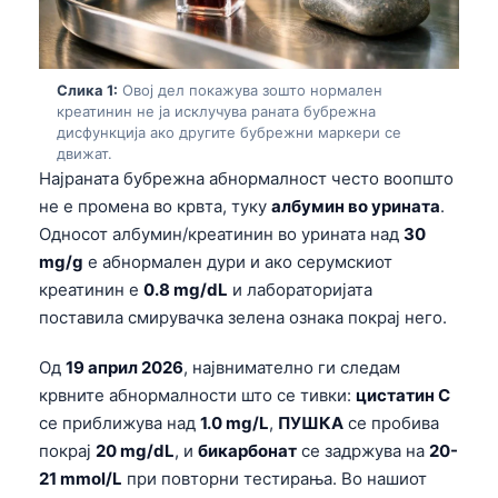
Слика 1:
Овој дел покажува зошто нормален
креатинин не ја исклучува раната бубрежна
дисфункција ако другите бубрежни маркери се
движат.
Најраната бубрежна абнормалност често воопшто
не е промена во крвта, туку
албумин во урината
.
Односот албумин/креатинин во урината над
30
mg/g
е абнормален дури и ако серумскиот
креатинин е
0.8 mg/dL
и лабораторијата
поставила смирувачка зелена ознака покрај него.
Од
19 април 2026
, највнимателно ги следам
крвните абнормалности што се тивки:
цистатин C
се приближува над
1.0 mg/L
,
ПУШКА
се пробива
покрај
20 mg/dL
, и
бикарбонат
се задржува на
20-
21 mmol/L
при повторни тестирања. Во нашиот