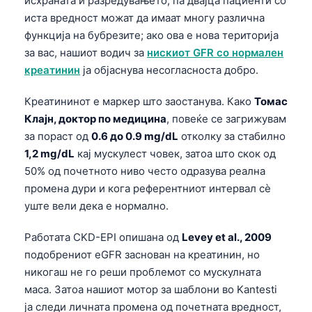
исхраната и разредувањето, па двајца пациенти со
иста вредност можат да имаат многу различна
функција на бубрезите; ако ова е нова територија
за вас, нашиот водич за
нискиот GFR со нормален
креатинин
ја објаснува несогласноста добро.
Креатининот е маркер што заостанува. Како
Томас
Клајн, доктор по медицина
, повеќе се загрижувам
за пораст од
0.6 до 0.9 mg/dL
отколку за стабилно
1,2 mg/dL
кај мускулест човек, затоа што скок од
50% од почетното ниво често одразува реална
промена дури и кога референтниот интервал сè
уште вели дека е нормално.
Работата CKD-EPI опишана од
Levey et al., 2009
подобрениот eGFR заснован на креатинин, но
никогаш не го реши проблемот со мускулната
маса. Затоа нашиот мотор за шаблони во Kantesti
ја следи личната промена од почетната вредност,