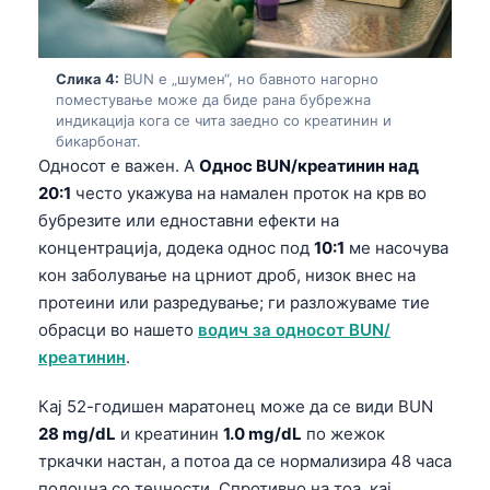
Слика 4:
BUN е „шумен“, но бавното нагорно
поместување може да биде рана бубрежна
индикација кога се чита заедно со креатинин и
бикарбонат.
Односот е важен. A
Однос BUN/креатинин над
20:1
често укажува на намален проток на крв во
бубрезите или едноставни ефекти на
концентрација, додека однос под
10:1
ме насочува
кон заболување на црниот дроб, низок внес на
протеини или разредување; ги разложуваме тие
обрасци во нашето
водич за односот BUN/
креатинин
.
Кај 52-годишен маратонец може да се види BUN
28 mg/dL
и креатинин
1.0 mg/dL
по жежок
тркачки настан, а потоа да се нормализира 48 часа
подоцна со течности. Спротивно на тоа, кај