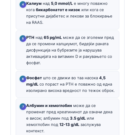
Калиум
над
5,0 mmol/L
е многу поважно
кога
бикарбонатот е низок
или кога се
присутни дијабетес и лекови за блокирање
на RAAS.
PTH
над
65 pg/mL
може да се зголеми пред
да се промени калциумот, бидејќи раната
дисфункција на бубрезите ја нарушува
активацијата на витамин D и ракувањето со
фосфат.
Фосфат
што се движи во таа насока
4,5
mg/dL
со пораст на PTH е поважно од една
изолирано висока вредност по тежок оброк.
Албумин и хемоглобин
може да се
променат пред креатининот да означи дека
е висок; албумин под
3.5 g/dL
или
хемоглобин под
12-13 g/dL
заслужува
контекст.