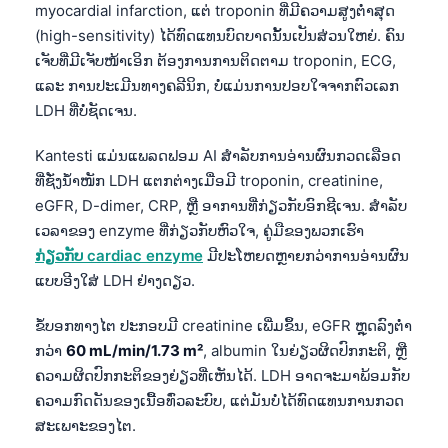
myocardial infarction, ແຕ່ troponin ທີ່ມີຄວາມສູງຕໍ່າສຸດ
日本語
(high-sensitivity) ໄດ້ທົດແທນບົດບາດນັ້ນເປັນສ່ວນໃຫຍ່. ຄົນ
Eesti
ເຈັບທີ່ມີເຈັບໜ້າເອິກ ຕ້ອງການການຕິດຕາມ troponin, ECG,
Azərbaycan dili
ແລະ ການປະເມີນທາງຄລີນິກ, ບໍ່ແມ່ນການປອບໃຈຈາກຕົວເລກ
Bosanski
LDH ທີ່ບໍ່ຊັດເຈນ.
Svenska
Kantesti ແມ່ນແພລດຟອມ AI ສຳລັບການອ່ານຜົນກວດເລືອດ
Српски језик
ທີ່ຊັ່ງນ້ຳໜັກ LDH ແຕກຕ່າງເມື່ອມີ troponin, creatinine,
eGFR, D-dimer, CRP, ຫຼື ອາການທີ່ກ່ຽວກັບອົກຊີເຈນ. ສຳລັບ
Íslenska
ເວລາຂອງ enzyme ທີ່ກ່ຽວກັບຫົວໃຈ, ຄູ່ມືຂອງພວກເຮົາ
Հայերեն
ກ່ຽວກັບ cardiac enzyme
ມີປະໂຫຍດຫຼາຍກວ່າການອ່ານຜົນ
Bahasa Indonesia
ແບບອີງໃສ່ LDH ຢ່າງດຽວ.
हिन्दी
ຂໍ້ບອກທາງໄຕ ປະກອບມີ creatinine ເພີ່ມຂຶ້ນ, eGFR ຫຼຸດລົງຕ່ຳ
Nederlands
ກວ່າ
60 mL/min/1.73 m²
, albumin ໃນຍ່ຽວຜິດປົກກະຕິ, ຫຼື
Dansk
ຄວາມຜິດປົກກະຕິຂອງຍ່ຽວທີ່ເຫັນໄດ້. LDH ອາດຈະມາພ້ອມກັບ
ຄວາມກົດດັນຂອງເນື້ອທົ່ວລະບົບ, ແຕ່ມັນບໍ່ໄດ້ທົດແທນການກວດ
Български
ສະເພາະຂອງໄຕ.
فارسی