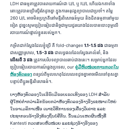
LDH ជាធម្មតាត្រូវបានរាយការណ៍ជា U/L ឬ IU/L ហើយឯកតាទាំង
នោះត្រូវបានប្រើស្ទើរតែដូចគ្នា ក្នុងការអនុវត្តព្យាបាលជាប្រចាំ។ តម្លៃ
260 U/L អាចមិនប្រក្រតីនៅមន្ទីរពិសោធន៍មួយ និងជិតធម្មតានៅមួយ
ទៀត ដូច្នេះសូមប្រៀបធៀបជានិច្ចជាមួយជួរយោងដែលបានបោះពុម្ពលើ
របាយការណ៍ផ្ទាល់ខ្លួនរបស់អ្នក។.
កម្រិតជាក់ស្តែងដែលខ្ញុំប្រើ គឺ fold-change៖
1.1-1.5 ដង
ជាធម្មតា
ជាសញ្ញាស្រាល,
1.5-3 ដង
ជាលទ្ធផលដែលស្វែងរកលំនាំ, និង
លើសពី 3 ដង
ត្រូវការបរិបទព្យាបាលឆាប់ជាងនេះ។ សម្រាប់អ្នកដែល
ប្រៀបធៀបរបាយការណ៍ឆ្លងប្រទេស, our
ຄູ່ມືຫົວໜ່ວຍການກວດໃນ
ຫ້ອງທົດລອງ
ពន្យល់ពីមូលហេតុដែលលេខដូចគ្នាអាចមើលទៅខុសគ្នា
បន្ទាប់ពីប្តូរមន្ទីរពិសោធន៍។.
ບາງຫ້ອງທົດລອງໃນເອີຣົບມີຂອບເຂດເທິງຂອງ LDH ສຳລັບ
ຜູ້ໃຫຍ່ຕ່ຳກວ່າເລັກນ້ອຍກວ່າຫ້ອງທົດລອງອ້າງອີງຂະໜາດໃຫຍ່
ໃນອາເມລິກາເໜືອ ເພາະວິທີການຂອງເຄື່ອງວິເຄາະ ແລະ
ປະຊາກອນອ້າງອີງທ້ອງຖິ່ນບໍ່ຄືກັນ. ນັ້ນແມ່ນເຫດຜົນໜຶ່ງທີ່
Kantesti ກວດສອບຫົວໜ່ວຍ ແລະຊ່ວງອ້າງອີງຂອງ