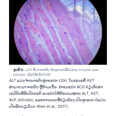
ຮູບທີ 6:
LDH ທີ່ມາຈາກຕັບ ຕ້ອງການບໍລິບົດຂອງ enzyme ແລະ
bilirubin ເພື່ອໃຫ້ເຂົ້າໃຈໄດ້.
ALT ແມ່ນຈຳເພາະຕັບຫຼາຍກວ່າ LDH, ໃນຂະນະທີ່ AST
ສາມາດມາຈາກຕັບ ຫຼືກ້າມເນື້ອ. ຄຳແນະນຳ ACG ກ່ຽວກັບຄ່າ
ເຄມີຕັບທີ່ຜິດປົກກະຕິ ແນະນຳໃຫ້ຕີຄວາມໝາຍ ALT, AST,
ALP, bilirubin, ແລະການກວດທີ່ກ່ຽວຂ້ອງ ເປັນຮູບແບບ ບໍ່ແມ່ນ
ເປັນຜົນດຽວໂດດ (Kwo et al., 2017).