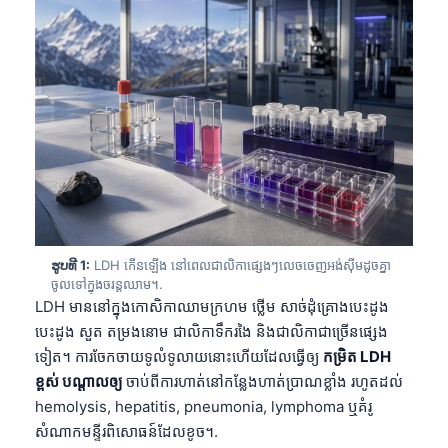
ຮູບທີ 1:
LDH កើនឡើង នៅពេលជាលិកាផ្សេងៗលេចចេញអង់ស៊ីមដូចគ្នា
ចូលទៅក្នុងចរន្តឈាម។.
LDH មាននៅក្នុងកោសិកាឈាមក្រហម ថ្លើម សាច់ដុំគ្រោងបេះដូង
បេះដូង សួត តម្រងនោម ជាលិកាទឹករងៃ និងជាលិកាជាច្រើនផ្សេង
ទៀត។ ការចែកចាយទូលំទូលាយនោះហើយដែលធ្វើឲ្យ
កម្រិត LDH
ខ្ពស់ បណ្តាលឲ្យ
ចាប់ពីការហាត់នៅកន្លែងហាត់ប្រាណខ្លាំង រហូតដល់
hemolysis, hepatitis, pneumonia, lymphoma ឬគំរូ
សំណាកមន្ទីរពិសោធន៍ដែលខូច។.