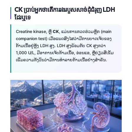
Frysk
CK ប្រាប់អ្នកថាតើការរងរបួសសាច់ដុំជំរុញ LDH
Esperanto
ដែរឬទេ
Беларуская мова
Creatine kinase, ຫຼື
CK
, ແມ່ນການກວດຮ່ວມຫຼັກ (main
Татар теле
companion test) ເມື່ອແພດສົງໄສວ່າມີການບາດເຈັບຂອງ
Кыргызча
ກ້າມເນື້ອຢູ່ຫຼັງ LDH ສູງ. LDH ສູງພ້ອມກັບ CK ສູງກວ່າ
1,000 U/L, ມີອາການເຈັບກ້າມເນື້ອ, ອ່ອນແອ, ຫຼືຍ່ຽວສີເຂັ້ມ
ئۇيغۇرچە
ເພີ່ມຄວາມກັງວົນວ່າມີການທຳລາຍກ້າມເນື້ອຢ່າງສຳຄັນ.
Cebuano
Basa Jawa
Монгол
Afrikaans
العربية المغربية
Occitan
Gàidhlig