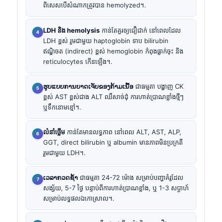
ពិសេសបើសំណាកត្រូវបាន hemolyzed។.
LDH និង hemolysis
កាន់តែគួរឲ្យជឿជាក់ នៅពេលដែល
LDH ខ្ពស់ រួមជាមួយ haptoglobin ទាប bilirubin
ឥណ្ឌិចត (indirect) ខ្ពស់ hemoglobin កំពុងធ្លាក់ចុះ និង
reticulocytes កើនឡើង។.
ຮູບແບບການບາດເຈັບຂອງກ້າມເນື້ອ
ជាធម្មតា បង្ហាញ CK
ខ្ពស់ AST ខ្ពស់ជាង ALT ឈឺសាច់ដុំ ការហាត់ប្រាណខ្លាំងថ្មីៗ
ឬទឹកនោមខ្មៅ។.
លំនាំថ្លើម
កាន់តែមានលទ្ធភាព នៅពេល ALT, AST, ALP,
GGT, direct bilirubin ឬ albumin មានភាពមិនប្រក្រតី
រួមជាមួយ LDH។.
ເວລາກວດຊ້ຳ
ជាធម្មតា 24-72 ម៉ោង សម្រាប់បញ្ហាគំរូដែល
សង្ស័យ, 5-7 ថ្ងៃ បន្ទាប់ពីការហាត់ប្រាណខ្លាំង, ឬ 1-3 សប្ដាហ៍
សម្រាប់លទ្ធផលឯកោស្រាល។.