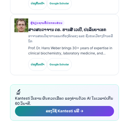
holds specialty certifications in clinical chemistry and
ປະຕູຄົ້ນຄວ້າ
Google Scholar
has published extensively on biomarker panels and
laboratory analysis in clinical practice.
ຜູ້ຊ່ຽວຊານທີ່ປະກອບສ່ວນ
ສາດສະດາຈານ ດຣ. ຮານສ໌ ເວເບີ, ປະລິນຍາເອກ
ອາຈານສອນວິຊາການແພດຫ້ອງທົດລອງ ແລະ ຊີວະເຄມີທາງດ້ານຄລີ
ນິກ
Prof. Dr. Hans Weber brings 30+ years of expertise in
clinical biochemistry, laboratory medicine, and
biomarker research. Former President of the German
Society for Clinical Chemistry, he specializes in
ປະຕູຄົ້ນຄວ້າ
Google Scholar
diagnostic panel analysis, biomarker standardization,
and AI-assisted laboratory medicine.
🔬
Kantesti ວິເຄາະ ຜົນກວດເລືອດ ຂອງທ່ານດ້ວຍ AI ໃນເວລາບໍ່ເກີນ
60 ວິນາທີ.
ລອງໃຊ້ Kantesti ຟຣີ →