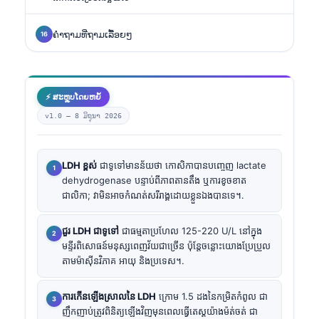
ຄໍາຖາມທີ່ຖາມເລື້ອຍໆ
⚡ ສະຫຼຸບໂດຍຫຍໍ້
v1.0 —
8 ມິຖຸນາ 2026
LDH ខ្ពស់
ជាទូទៅមានន័យថា កោសិកាបានបញ្ចេញ lactate
dehydrogenase បន្ទាប់ពីភាពតានតឹង ឬការខូចខាត
ជាលិកា; វាមិនអាចកំណត់សរីរាង្គដោយខ្លួនឯងបានទេ។.
ជួរ LDH ជាទូទៅ
ជាធម្មតាប្រហែល 125-220 U/L នៅក្នុង
មន្ទីរពិសោធន៍មនុស្សពេញវ័យជាច្រើន ប៉ុន្តែចន្លោះយោងប្រែប្រួល
តាមម៉ាស៊ីនវិភាគ អាយុ និងប្រទេស។.
ការកើនឡើងស្រាលនៃ LDH
ក្រោម 1.5 ដងនៃកម្រិតកំពូល ជា
ញឹកញាប់ត្រូវពិនិត្យឡើងវិញមុនពេលធ្វើតេស្តយ៉ាងម៉ត់ចត់ ជា