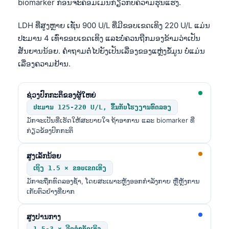
biomarker ກ່ອນຈະຄອມເມັນກ່ຽວກັບຄວາມຮຸນແຮງ.
LDH ທີ່ສູງຫຼາຍ ເຊັ່ນ 900 U/L ທີ່ມີຂອບເຂດເທິງ 220 U/L ແມ່ນ
ປະມານ 4 ເທົ່າຂອບເຂດເທິງ ແລະບໍ່ຄວນຖືກມອງຂ້າມວ່າເປັນ
ສັນຍານນ້ອຍ. ຄຳຖາມຕໍ່ໄປຍັງເປັນເລື່ອງຂອງແຫຼ່ງຂໍ້ມູນ ບໍ່ແມ່ນ
ເລື່ອງຄວາມຢ້ານ.
ຊ່ວງປົກກະຕິຂອງຜູ້ໃຫຍ່
ປະມານ 125-220 U/L, ຂຶ້ນກັບໂຮງງານທົດລອງ
ມັກຈະເປັນທີ່ເຮັດໃຫ້ສະບາຍໃຈ ຖ້າອາການ ແລະ biomarker ທີ່
ກ່ຽວຂ້ອງປົກກະຕິ
ສູງເລັກນ້ອຍ
ເຖິງ 1.5 × ຂອບເຂດເທິງ
ມັກຈະຖືກທົດລອງຊ້ຳ, ໂດຍສະເພາະຫຼັງອອກກຳລັງກາຍ ຫຼືຫຼັງການ
ເກັບຕົວຢ່າງທີ່ຍາກ
ສູງປານກາງ
1.5-3 × ຂີດຈຳກັດເທິງ