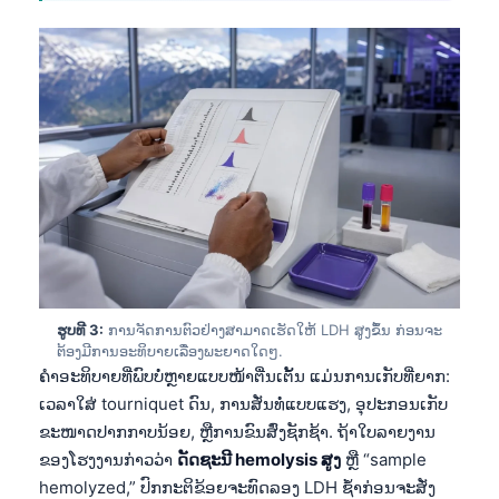
ຮູບທີ 3:
ການຈັດການຕົວຢ່າງສາມາດເຮັດໃຫ້ LDH ສູງຂຶ້ນ ກ່ອນຈະ
ຕ້ອງມີການອະທິບາຍເລື່ອງພະຍາດໃດໆ.
ຄຳອະທິບາຍທີ່ພົບບໍ່ຫຼາຍແບບໜ້າຕື່ນເຕັ້ນ ແມ່ນການເກັບທີ່ຍາກ:
ເວລາໃສ່ tourniquet ດົນ, ການສັ່ນທໍ່ແບບແຮງ, ອຸປະກອນເກັບ
ຂະໜາດປາກກາບນ້ອຍ, ຫຼືການຂົນສົ່ງຊັກຊ້າ. ຖ້າໃບລາຍງານ
ຂອງໂຮງງານກ່າວວ່າ
ດັດຊະນີ hemolysis ສູງ
ຫຼື “sample
hemolyzed,” ປົກກະຕິຂ້ອຍຈະທົດລອງ LDH ຊ້ຳກ່ອນຈະສັ່ງ