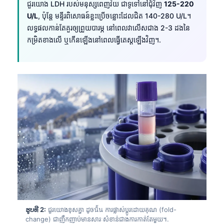
ជួរយោង LDH របស់មនុស្សពេញវ័យ ជាទូទៅនៅជុំវិញ
125-220
U/L
, ប៉ុន្តែ មន្ទីរពិសោធន៍ខ្លះប្រើចន្លោះដែលជិត 140-280 U/L។
លទ្ធផលកាន់តែគួរឲ្យព្រួយបារម្ភ នៅពេលវាលើសជាង 2-3 ដងនៃ
កម្រិតខាងលើ ឬកើនឡើងនៅពេលធ្វើតេស្តឡើងវិញ។.
ຮູບທີ 2:
ជួរយោងខុសគ្នា ដូចนั้น ការផ្លាស់ប្តូរដោយគុណ (fold-
change) ជាញឹកញាប់មានសារៈសំខាន់ជាងការកាត់តែមួយ។.