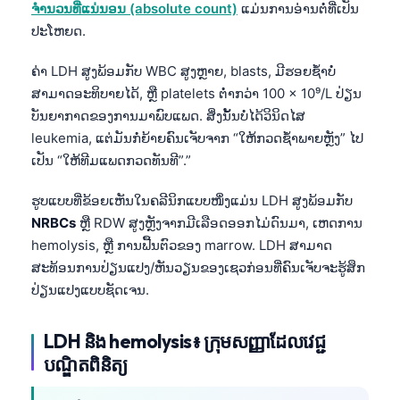
ຈຳນວນທີ່ແນ່ນອນ (absolute count)
ແມ່ນການອ່ານຕໍ່ທີ່ເປັນ
ປະໂຫຍດ.
ຄ່າ LDH ສູງພ້ອມກັບ WBC ສູງຫຼາຍ, blasts, ມີຮອຍຊ້ຳບໍ່
ສາມາດອະທິບາຍໄດ້, ຫຼື platelets ຕ່ຳກວ່າ 100 × 10⁹/L ປ່ຽນ
ບັນຍາກາດຂອງການມາພົບແພດ. ສິ່ງນັ້ນບໍ່ໄດ້ວິນິດໄສ
leukemia, ແຕ່ມັນກໍ່ຍ້າຍຄົນເຈັບຈາກ “ໃຫ້ກວດຊ້ຳພາຍຫຼັງ” ໄປ
ເປັນ “ໃຫ້ທີມແພດກວດທັນທີ”.”
ຮູບແບບທີ່ຂ້ອຍເຫັນໃນຄລີນິກແບບໜຶ່ງແມ່ນ LDH ສູງພ້ອມກັບ
NRBCs
ຫຼື RDW ສູງຫຼັງຈາກມີເລືອດອອກໄມ່ດົນມາ, ເຫດການ
hemolysis, ຫຼື ການຟື້ນຕົວຂອງ marrow. LDH ສາມາດ
ສະທ້ອນການປ່ຽນແປງ/ຫັນວຽນຂອງເຊວກ່ອນທີ່ຄົນເຈັບຈະຮູ້ສຶກ
ປ່ຽນແປງແບບຊັດເຈນ.
LDH និង hemolysis៖ ក្រុមសញ្ញាដែលវេជ្ជ
បណ្ឌិតពិនិត្យ