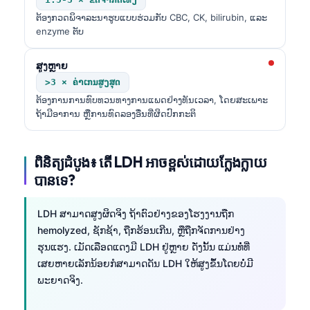
ຕ້ອງກວດພິຈາລະນາຮູບແບບຮ່ວມກັບ CBC, CK, bilirubin, ແລະ
enzyme ຕັບ
ສູງຫຼາຍ
>3 × ຄ່າເກນສູງສຸດ
ຕ້ອງການການທົບທວນທາງການແພດຢ່າງທັນເວລາ, ໂດຍສະເພາະ
ຖ້າມີອາການ ຫຼືການທົດລອງອື່ນທີ່ຜິດປົກກະຕິ
ពិនិត្យដំបូង៖ តើ LDH អាចខ្ពស់ដោយក្លែងក្លាយ
បានទេ?
LDH ສາມາດສູງຜິດຈິງ ຖ້າຕົວຢ່າງຂອງໂຮງງານຖືກ
hemolyzed, ຊັກຊ້າ, ຖືກຮ້ອນເກີນ, ຫຼືຖືກຈັດການຢ່າງ
ຮຸນແຮງ. ເມັດເລືອດແດງມີ LDH ຢູ່ຫຼາຍ ດັ່ງນັ້ນ ແມ່ນທໍ່ທີ່
ເສຍຫາຍເລັກນ້ອຍກໍສາມາດດັນ LDH ໃຫ້ສູງຂຶ້ນໂດຍບໍ່ມີ
ພະຍາດຈິງ.