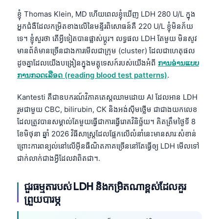
ខ្ញុំ Thomas Klein, MD ហើយពេលខ្ញុំឃើញ LDH 280 U/L ក្នុង
អ្នកជំងឺដែលកម្រិតខាងលើនៃមន្ទីរពិសោធន៍គឺ 220 U/L ខ្ញុំមិនភ័យ
ទេ។ ខ្ញុំសួរថា តើអ្វីទៀតបានផ្លាស់ប្តូរ។ លទ្ធផល LDH តែមួយ មិនសូវ
មានព័ត៌មានច្រើនជាងការមើលជាក្រុម (cluster) ដែលជាហេតុផល
ដូចគ្នាដែលយើងបង្រៀនក្នុងមគ្គុទេសក៍របស់យើងអំពី
ການອ່ານແບບ
ການກວດເລືອດ (reading blood test patterns)
.
Kantesti គឺជាឧបករណ៍វិភាគតេស្តឈាមដោយ AI ដែលអាន LDH
រួមជាមួយ CBC, bilirubin, CK និងអង់ស៊ីមថ្លើម ជាជាងយកលេខ
ដែលត្រូវបានសម្គាល់តែមួយធ្វើជាការធ្វើរោគវិនិច្ឆ័យ។ គិតត្រឹមថ្ងៃទី 8
ខែមិថុនា ឆ្នាំ 2026 វិធីសាស្ត្រដែលផ្អែកលើលំនាំនេះមានសារៈសំខាន់
ព្រោះការពន្យល់នៅលើអ៊ីនធឺណិតភាគច្រើននៅតែធ្វើឲ្យ LDH មើលទៅ
ជាក់លាក់ជាងអ្វីដែលវាពិតជា។.
ជួរធម្មតារបស់ LDH និងកម្រិតណាខ្ពស់ដែលគួរ
ព្រួយបារម្ភ