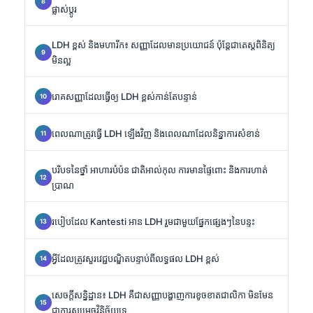
ផ្លាស់ប្តូរ
LDH ខ្ពស់ និងមហារីក៖ សញ្ញាដែលមានប្រយោជន៍ ប៉ុន្តែជាតេស្តពិនិត្យ
មិនល្អ
រោគសញ្ញាដែលធ្វើឲ្យ LDH ខ្ពស់កាន់តែបន្ទាន់
ពេលណាត្រូវធ្វើ LDH ឡើងវិញ និងពេលណាដែលនិន្នាការសំខាន់
បរិបទនៃថ្នាំ អាហារបំប៉ន ជាតិអាល់កុល ការមានផ្ទៃពោះ និងការហាត់
ប្រាណ
របៀបដែល Kantesti អាន LDH រួមជាមួយផ្នែកផ្សេងៗនៃបន្ទះ
អ្វីដែលត្រូវសួរវេជ្ជបណ្ឌិតបន្ទាប់ពីលទ្ធផល LDH ខ្ពស់
សេចក្តីសន្និដ្ឋាន៖ LDH គឺជាសញ្ញាបង្ហាញការខូចខាតជាលិកា មិនមែន
ជាការសម្រេចវិនិច្ឆ័យទេ