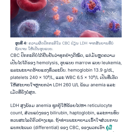
ຮູບທີ 4:
ຄວາມຜິດປົກກະຕິໃນ CBC ປ່ຽນ LDH ຈາກສັນຍານທີ່ບໍ່
ຊັດເຈນ ໃຫ້ເປັນຮູບແບບ.
CBC ປົກກະຕິບໍ່ໄດ້ຢືນຢັນວ່າທຸກຢ່າງດີໝົດ, ແຕ່ມັນຫຼຸດຄວາມ
ເປັນໄປໄດ້ຂອງ hemolysis, ຮູບແບບ marrow ແບບ leukemia,
ແລະພະຍາດຮ້າຍແຮງທົ່ວລະບົບ. hemoglobin 13.9 g/dL,
platelets 240 × 10⁹/L, ແລະ WBC 6.5 × 10⁹/L ເປັນທີ່ເຮັດ
ໃຫ້ສະບາຍໃຈຫຼາຍກວ່າ LDH 260 U/L ພ້ອມ anemia ແລະ
ເມັດທີ່ຍັງບໍ່ສຸກ.
LDH ສູງພ້ອມ anemia ຊຸກຍູ້ໃຫ້ຂ້ອຍໄປຫາ reticulocyte
count, ສ່ວນແບ່ງຂອງ bilirubin, haptoglobin, ແລະການທົບ
ທວນສະໄລດ໌ຕົວຢ່າງເຊລ. ຖ້າທ່ານພະຍາຍາມເຂົ້າໃຈສ່ວນການ
ແຍກປະເພດ (differential) ຂອງ CBC, ຂອງພວກເຮົາ
ຄູ່ມື