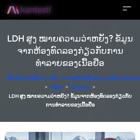
LDH ສູງ ໝາຍຄວາມວ່າຫຍັງ? ຂໍ້ມູນ
ຈາກຫ້ອງທົດລອງກ່ຽວກັບການ
ທຳລາຍຂອງເນື້ອຢື່ອ
ເຄື່ອງວິເຄາະເລືອດ AI ຟຣີ - ການແປຫ້ອງທົດລອງ, ຜະລິດໃນເຢຍລະ
>
ບລັອກ
>
ບົດຄວາມ
>
LDH ສູງ ໝາຍຄວາມວ່າຫຍັງ? ຂໍ້ມູນຈາກຫ້ອງທົດລອງກ່ຽວກັບ
ການທຳລາຍຂອງເນື້ອຢື່ອ