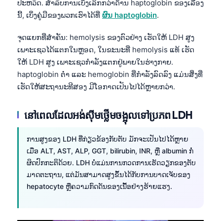
ປະຫວັດ. ສຳລັບການເບິ່ງເລິກກວ່າດ້ານ haptoglobin ຂອງເລື່ອງ
ນີ້, ເບິ່ງຄູ່ມືຂອງພວກເຮົາໄດ້ທີ່
ຜົນ haptoglobin
.
ຈຸດແຍກທີ່ສຳຄັນ: hemolysis ຂອງຕົວຢ່າງ ເຮັດໃຫ້ LDH ສູງ
ເພາະເຊວໄດ້ແຕກໃນຫຼອດ, ໃນຂະນະທີ່ hemolysis ແທ້ ເຮັດ
ໃຫ້ LDH ສູງ ເພາະເຊວກຳລັງແຕກຢູ່ພາຍໃນຮ່າງກາຍ.
haptoglobin ຕ່ຳ ແລະ hemoglobin ທີ່ກຳລັງລົດລົງ ແມ່ນສິ່ງທີ່
ເຮັດໃຫ້ສະຖານະທີສອງ ມີໂອກາດເປັນໄປໄດ້ຫຼາຍກວ່າ.
នៅពេលដែលអង់ស៊ីមថ្លើមចង្អុលទៅប្រភព LDH
ການສູງຂອງ LDH ທີ່ກ່ຽວຂ້ອງກັບຕັບ ມັກຈະເປັນໄປໄດ້ຫຼາຍ
ເມື່ອ ALT, AST, ALP, GGT, bilirubin, INR, ຫຼື albumin ກໍ່
ຜິດປົກກະຕິດ້ວຍ. LDH ບໍ່ແມ່ນການກວດການເຮັດວຽກຂອງຕັບ
ມາດຕະຖານ, ແຕ່ມັນສາມາດສູງຂຶ້ນໄດ້ກັບການບາດເຈັບຂອງ
hepatocyte ຫຼືຄວາມກົດດັນຂອງເນື້ອຢ່າງຮ້າຍແຮງ.