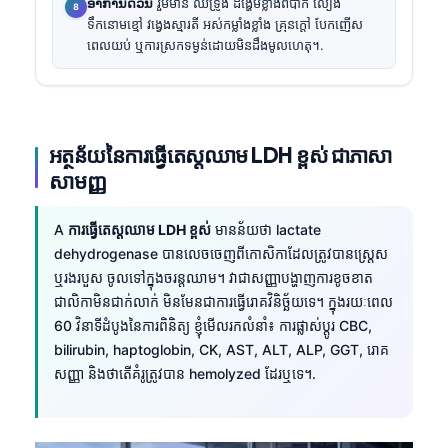
ອາການດ່ວນ
រួមមាន ឈឺទ្រូង ដង្ហើមខ្លាំងពិបាក លឿង
ទឹកនោមខ្មៅ វង្វេងស្មារតី អស់កម្លាំងខ្លាំង គ្រុនក្តៅ បែកញើស
ពេលយប់ ឬការស្រកទម្ងន់ដោយមិនដឹងមូលហេតុ។.
អត្ថន័យនៃការធ្វើតេស្តឈាម LDH ខ្ពស់ ជាភាសា
សាមញ្ញ
A
ការធ្វើតេស្តឈាម LDH ខ្ពស់
មានន័យថា lactate
dehydrogenase បានលេចចេញពីកោសិកាដែលត្រូវបានស្ត្រេស
ឬរងរបួស ចូលទៅក្នុងចរន្តឈាម។ វាជាសញ្ញាបង្ហាញការខូចខាត
ជាលិកាមិនជាក់លាក់ មិនមែនជាការធ្វើរោគវិនិច្ឆ័យទេ។ ក្នុងរយៈពេល
60 វិនាទីដំបូងនៃការពិនិត្យ ខ្ញុំមើលរកលំនាំ៖ ការផ្លាស់ប្តូរ CBC,
bilirubin, haptoglobin, CK, AST, ALT, ALP, GGT, រោគ
សញ្ញា និងថាតើគំរូត្រូវបាន hemolyzed ដែរឬទេ។.