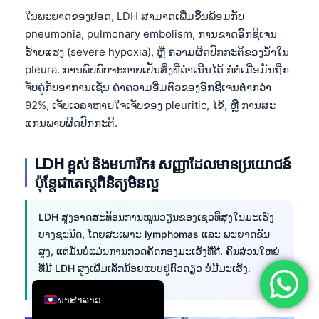
ໃນພະຍາດຂອງປອດ, LDH ສາມາດເພີ່ມຂຶ້ນພ້ອມກັບ
简体中文
pneumonia, pulmonary embolism, ການຂາດອົກຊີເຈນ
Română
ຮ້າຍແຮງ (severe hypoxia), ຫຼື ຄວາມຜິດປົກກະຕິຂອງນ້ຳໃນ
Türkçe
pleura. ການພົບພົບຈະກາຍເປັນສິ່ງທີ່ດຳເນີນໄດ້ ກໍ່ຕໍ່ເມື່ອມັນຖືກ
ຈັບຄູ່ກັບອາການເຊັ່ນ ຄ່າຄວາມອີ່ມຕົວຂອງອົກຊີເຈນຕ່ຳກວ່າ
Ελληνικά
92%, ເຈັບເວລາຫາຍໃຈເຈັບຂອງ pleuritic, ໄຂ້, ຫຼື ການສະ
Português
ແກນພາບຜິດປົກກະຕິ.
Español
Italiano
LDH ខ្ពស់ និងមហារីក៖ សញ្ញាដែលមានប្រយោជន៍
ប៉ុន្តែជាតេស្តពិនិត្យមិនល្អ
עִבְרִית
Français
LDH ສູງອາດສະທ້ອນການໝູນວຽນຂອງເຊວທີ່ສູງໃນມະເຮັງ
العربية
ບາງຊະນິດ, ໂດຍສະເພາະ lymphomas ແລະ ພະຍາດຂັ້ນ
ສູງ, ແຕ່ມັນບໍ່ແມ່ນການກວດຄັດກອງມະເຮັງທີ່ດີ. ຄົນສ່ວນໃຫຍ່
Deutsch
ທີ່ມີ LDH ສູງເພີ່ມເລັກນ້ອຍແບບຢູ່ຕົວດຽວ ບໍ່ມີມະເຮັງ.
English
ພາສາລາວ