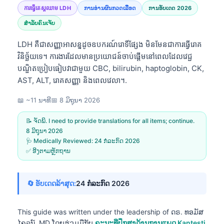
ការធ្វើតេស្តឈាម LDH
ການອ່ານຜົນກວດເລືອດ
ການອັບເດດ 2026
ສຳລັບຄົນເຈັບ
LDH គឺជាសញ្ញាអាសន្នដូចឧបករណ៍រោទិ៍ផ្សែង មិនមែនជាការធ្វើរោគ
វិនិច្ឆ័យទេ។ ការងារដែលមានប្រយោជន៍ចាប់ផ្តើមនៅពេលដែលវេជ្ជ
បណ្ឌិតប្រៀបធៀបវាជាមួយ CBC, bilirubin, haptoglobin, CK,
AST, ALT, រោគសញ្ញា និងពេលវេលា។.
📖 ~11 ນາທີ
📅
8 ມິຖຸນາ 2026
📝 ຈັດພິ. I need to provide translations for all items; continue.
8 ມິຖຸນາ 2026
🩺 Medically Reviewed:
24 ກໍລະກົດ 2026
✅ ອີງຕາມຫຼັກຖານ
🔄 ອັບເດດລ້າສຸດ:
24 ກໍລະກົດ 2026
This guide was written under the leadership of
ດຣ. ທອມັສ
ໄຄລນ໌, MD
ໂດຍຮ່ວມມືກັບ
ຄະນະທີ່ປຶກສາດ້ານການແພດ Kantesti