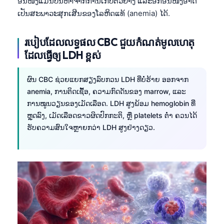
ອັນໜຶ່ງແມ່ນບັນຫາຈາກການເກັບຕົວຢ່າງ ແລະອີກອັນໜຶ່ງອາດ
ເປັນສະພາວະສຸກເສີນຂອງໂລຫິດແທ້ (anemia) ໄດ້.
របៀបដែលលទ្ធផល CBC ជួយកំណត់មូលហេតុ
ដែលធ្វើឲ្យ LDH ខ្ពស់
ຜົນ CBC ຊ່ວຍແຍກສຽງລົບກວນ LDH ທີ່ບໍ່ຮ້າຍ ອອກຈາກ
anemia, ການຕິດເຊື້ອ, ຄວາມກົດດັນຂອງ marrow, ແລະ
ການໝູນວຽນຂອງເມັດເລືອດ. LDH ສູງພ້ອມ hemoglobin ທີ່
ຫຼຸດລົງ, ເມັດເລືອດຂາວຜິດປົກກະຕິ, ຫຼື platelets ຕ່ຳ ຄວນໄດ້
ຮັບຄວາມສົນໃຈຫຼາຍກວ່າ LDH ສູງຢ່າງດຽວ.