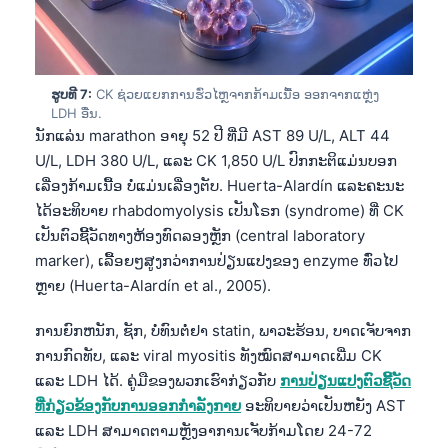
Euskara
Македонски јазик
Latviešu valoda
ຮູບທີ 7:
CK ຊ່ວຍແຍກການຮົ່ວໄຫຼຈາກກ້າມເນື້ອ ອອກຈາກແຫຼ່ງ
Galego
LDH ອື່ນ.
অসমীয়া
ນັກແລ່ນ marathon ອາຍຸ 52 ປີ ທີ່ມີ AST 89 U/L, ALT 44
U/L, LDH 380 U/L, ແລະ CK 1,850 U/L ປົກກະຕິແມ່ນບອກ
සිංහල
ເລື່ອງກ້າມເນື້ອ ບໍ່ແມ່ນເລື່ອງຕັບ. Huerta-Alardín ແລະຄະນະ
سنڌي
ໄດ້ອະທິບາຍ rhabdomyolysis ເປັນໂຣກ (syndrome) ທີ່ CK
پښتو
ເປັນຕົວຊີ້ວັດທາງຫ້ອງທົດລອງຫຼັກ (central laboratory
marker), ເລື້ອຍໆສູງກວ່າການປ່ຽນແປງຂອງ enzyme ທົ່ວໄປ
ຫຼາຍ (Huerta-Alardín et al., 2005).
Slovenčina
ການຍົກຫນັກ, ຊັກ, ບໍ່ທົນຕໍ່ຢາ statin, ພາວະຮ້ອນ, ບາດເຈັບຈາກ
Hrvatski
ການກົດທັບ, ແລະ viral myositis ທັງໝົດສາມາດເພີ່ມ CK
Suomi
ແລະ LDH ໄດ້. ຄູ່ມືຂອງພວກເຮົາກ່ຽວກັບ
ການປ່ຽນແປງຕົວຊີ້ວັດ
Қазақ тілі
ທີ່ກ່ຽວຂ້ອງກັບການອອກກຳລັງກາຍ
ອະທິບາຍວ່າເປັນຫຍັງ AST
ແລະ LDH ສາມາດຕາມຫຼັງອາການເຈັບກ້າມໂດຍ 24-72
Català