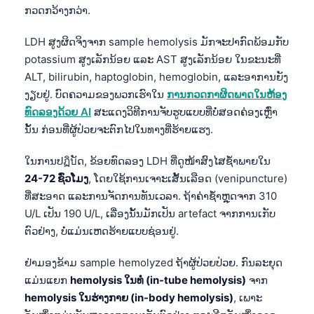
ກວດກວ້າງກວ່າ.
LDH ສູງຜິດຈິງຈາກ sample hemolysis ມັກຈະປາກົດພ້ອມກັບ
potassium ສູງເລັກນ້ອຍ ແລະ AST ສູງເລັກນ້ອຍ ໃນຂະນະທີ່
ALT, bilirubin, haptoglobin, hemoglobin, ແລະອາການຍັງ
ງຽບຢູ່. ບົດຄວາມຂອງພວກເຮົາໃນ
ການກວດກາຜິດພາດໃນຫ້ອງ
ທົດລອງດ້ວຍ AI
ສະແດງວິທີການຈັບຮູບແບບທີ່ບໍ່ສອດຄ່ອງເຫຼົ່າ
ນັ້ນ ກ່ອນທີ່ຜູ້ປ່ວຍຈະຕົກໄປໃນທາງທີ່ຮ້າຍແຮງ.
ໃນການປฏิบັດ, ຂ້ອຍທົດລອງ LDH ທີ່ດູໜ້າສົງໄສຊ້ຳພາຍໃນ
24-72 ຊົ່ວໂມງ
, ໂດຍໃຊ້ການເຈາະເສັ້ນເລືອດ (venipuncture)
ທີ່ສະອາດ ແລະການຈັດການທັນເວລາ. ຖ້າຄ່າຊ້ຳຫຼຸດຈາກ 310
U/L ເປັນ 190 U/L, ເລື່ອງນັ້ນມັກເປັນ artefact ຈາກການເກັບ
ຕົວຢ່າງ, ບໍ່ແມ່ນເຫດຮ້າຍແບບຊ່ອນຢູ່.
ຢ່າມອງຂ້າມ sample hemolyzed ຖ້າຜູ້ປ່ວຍປ່ວຍ. ກົນລະຍຸດ
ແມ່ນແຍກ
hemolysis ໃນທໍ່ (in-tube hemolysis)
ຈາກ
hemolysis ໃນຮ່າງກາຍ (in-body hemolysis)
, ເພາະ