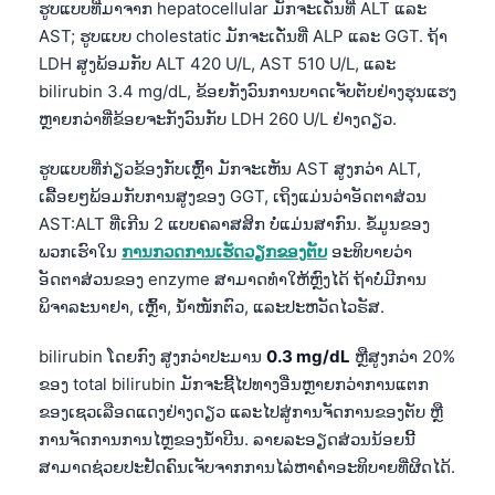
ຮູບແບບທີ່ມາຈາກ hepatocellular ມັກຈະເດັ່ນທີ່ ALT ແລະ
AST; ຮູບແບບ cholestatic ມັກຈະເດັ່ນທີ່ ALP ແລະ GGT. ຖ້າ
LDH ສູງພ້ອມກັບ ALT 420 U/L, AST 510 U/L, ແລະ
bilirubin 3.4 mg/dL, ຂ້ອຍກັງວົນການບາດເຈັບຕັບຢ່າງຮຸນແຮງ
ຫຼາຍກວ່າທີ່ຂ້ອຍຈະກັງວົນກັບ LDH 260 U/L ຢ່າງດຽວ.
ຮູບແບບທີ່ກ່ຽວຂ້ອງກັບເຫຼົ້າ ມັກຈະເຫັນ AST ສູງກວ່າ ALT,
ເລື້ອຍໆພ້ອມກັບການສູງຂອງ GGT, ເຖິງແມ່ນວ່າອັດຕາສ່ວນ
AST:ALT ທີ່ເກີນ 2 ແບບຄລາສສິກ ບໍ່ແມ່ນສາກົນ. ຂໍ້ມູນຂອງ
ພວກເຮົາໃນ
ການກວດການເຮັດວຽກຂອງຕັບ
ອະທິບາຍວ່າ
ອັດຕາສ່ວນຂອງ enzyme ສາມາດທຳໃຫ້ຫຼົງໄດ້ ຖ້າບໍ່ມີການ
ພິຈາລະນາຢາ, ເຫຼົ້າ, ນ້ຳໜັກຕົວ, ແລະປະຫວັດໄວຣັສ.
bilirubin ໂດຍກົງ ສູງກວ່າປະມານ
0.3 mg/dL
ຫຼືສູງກວ່າ 20%
ຂອງ total bilirubin ມັກຈະຊີ້ໄປທາງອື່ນຫຼາຍກວ່າການແຕກ
ຂອງເຊວເລືອດແດງຢ່າງດຽວ ແລະໄປສູ່ການຈັດການຂອງຕັບ ຫຼື
ການຈັດການການໄຫຼຂອງນ້ຳບີນ. ລາຍລະອຽດສ່ວນນ້ອຍນີ້
Norsk bokmål
ສາມາດຊ່ວຍປະຢັດຄົນເຈັບຈາກການໄລ່ຫາຄຳອະທິບາຍທີ່ຜິດໄດ້.
Ślōnskŏ gŏdka