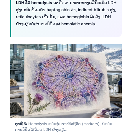
LDH និង hemolysis
ຈະມີຄວາມໝາຍທາງຄລີນິກເມື່ອ LDH
ສູງປະກົດພ້ອມກັບ haptoglobin ຕ່ຳ, indirect bilirubin ສູງ,
reticulocytes ເພີ່ມຂຶ້ນ, ແລະ hemoglobin ລົດລົງ. LDH
ຢ່າງດຽວບໍ່ສາມາດວິນິດໄສ hemolytic anemia.
ຮູບທີ 5:
Hemolysis ແມ່ນກຸ່ມຂອງຕົວຊີ້ວັດ (markers), ບໍ່ແມ່ນ
ການວິນິດໄສດ້ວຍ LDH ຢ່າງດຽວ.