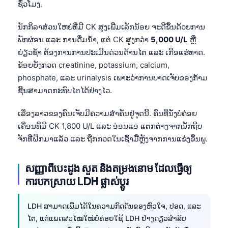
ຊົ່ວໂມງ.
O‘zbekcha
Українська
ນັກກິລາສ່ວນໃຫຍ່ທີ່ມີ CK ສູງເພີ່ມເລັກນ້ອຍ ຈະດີຂຶ້ນດ້ວຍການ
ພັກຜ່ອນ ແລະ ການດື່ມນ້ຳ, ແຕ່ CK ສູງກວ່າ
5,000 U/L
ຫຼື
አማርኛ
ຍ່ຽວຊ້ຳ ຕ້ອງການການປະເມີນດ່ວນດ້ານໄຕ ແລະ ເກືອແຮ່ທາດ.
Kiswahili
ຂ້ອຍຍັງກວດ creatinine, potassium, calcium,
ភាសាខ្មែរ
phosphate, ແລະ urinalysis ເພາະວ່າການບາດເຈັບຂອງກ້າມ
ຊີ້ນສາມາດກະທົບໄຕໄດ້ຢ່າງໄວ.
ဗမာစာ
ไทย
ເລື່ອງລາວຂອງຄົນເຈັບມີຄວາມສຳຄັນຢູ່ຈຸດນີ້. ຄົນທີ່ນັ່ງບໍ່ຄ່ອຍ
Tagalog
ເຄື່ອນທີ່ມີ CK 1,800 U/L ແລະ ອ່ອນແອ ແຕກຕ່າງຈາກນັກຖີບ
ຈັກທີ່ຝຶກມາແລ້ວ ແລະ ຖືກກວດໃນເຊົ້າມື້ຫຼັງຈາກການແຂ່ງຂຶ້ນພູ.
Tiếng Việt
Bahasa Melayu
សញ្ញាពីបេះដូង សួត និងតម្រងនោម ដែលធ្វើឲ្យ
മലയാളം
ការបកស្រាយ LDH ផ្លាស់ប្តូរ
ಕನ್ನಡ
LDH ສາມາດເພີ່ມໄດ້ໃນຄວາມກົດດັນຂອງຫົວໃຈ, ປອດ, ແລະ
ગુજરાતી
ໄຕ, ແຕ່ແພດສະໄໝໃໝ່ບໍ່ຄ່ອຍໃຊ້ LDH ຢ່າງດຽວສຳລັບ
தமிழ்