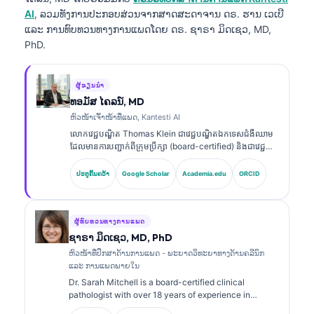
AI
, ລວມທັງການປະກອບສ່ວນຈາກສາດສະດາຈານ ດຣ. ຮານ ເວເບີ
ແລະ ການທົບທວນທາງການແພດໂດຍ ດຣ. ຊາຣາ ມິດເຊວ, MD,
PhD.
ຜູ້ຂຽນນຳ
ທອມັສ ໄຄລນ໌, MD
ຫົວໜ້າເຈົ້າໜ້າທີ່ແພດ, Kantesti AI
លោកវេជ្ជបណ្ឌិត Thomas Klein ជាវេជ្ជបណ្ឌិតឯកទេសជំងឺឈាម
ដែលមានការបញ្ជាក់ពីក្រុមប្រឹក្សា (board-certified) និងជាវេជ្ជ
បណ្ឌិតផ្នែកជំងឺខាងក្នុង (internist) មានបទពិសោធន៍ជាង 15 ឆ្នាំ
ក្នុងវិស័យវេជ្ជសាស្ត្រមន្ទីរពិសោធន៍ និងការវិភាគផ្នែកព្យាបាល
ປະຕູຄົ້ນຄວ້າ
Google Scholar
Academia.edu
ORCID
ដែលជួយដោយ AI។ ក្នុងតួនាទីជានាយកវេជ្ជសាស្ត្រ (Chief
Medical Officer) នៅ Kantesti AI លោកផ្តល់ការត្រួតពិនិត្យផ្នែក
វេជ្ជសាស្ត្រលើភាពត្រឹមត្រូវនៃសុខភាពនៃ neural network ដែលជា
កម្មសិទ្ធិ (proprietary)។ លោកវេជ្ជបណ្ឌិត Klein បានបោះពុម្ព
ຜູ້ທົບທວນທາງການແພດ
ផ្សាយអំពីការបកស្រាយ biomarker និងការធ្វើរោគវិនិច្ឆ័យក្នុងមន្ទីរ
ຊາຣາ ມິດເຊວ, MD, PhD
ពិសោធន៍។.
ຫົວໜ້າທີ່ປຶກສາດ້ານການແພດ - ພະຍາດວິທະຍາທາງດ້ານຄລີນິກ
ແລະ ການແພດພາຍໃນ
Dr. Sarah Mitchell is a board-certified clinical
pathologist with over 18 years of experience in
laboratory medicine and diagnostic analysis. She