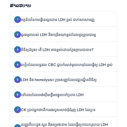
ສາລະບານ
អត្ថន័យនៃការធ្វើតេស្តឈាម LDH ខ្ពស់ ជាភាសាសាមញ្ញ
ជួរធម្មតារបស់ LDH និងកម្រិតណាខ្ពស់ដែលគួរព្រួយបារម្ភ
ពិនិត្យដំបូង៖ តើ LDH អាចខ្ពស់ដោយក្លែងក្លាយបានទេ?
របៀបដែលលទ្ធផល CBC ជួយកំណត់មូលហេតុដែលធ្វើឲ្យ LDH ខ្ពស់
LDH និង hemolysis៖ ក្រុមសញ្ញាដែលវេជ្ជបណ្ឌិតពិនិត្យ
នៅពេលដែលអង់ស៊ីមថ្លើមចង្អុលទៅប្រភព LDH
CK ប្រាប់អ្នកថាតើការរងរបួសសាច់ដុំជំរុញ LDH ដែរឬទេ
សញ្ញាពីបេះដូង សួត និងតម្រងនោម ដែលធ្វើឲ្យការបកស្រាយ LDH