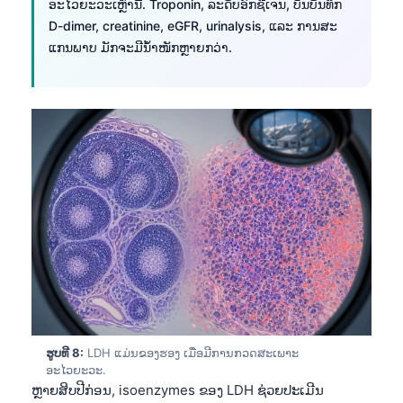
ອະໄວຍະວະເຫຼົ່ານີ້. Troponin, ລະດັບອົກຊີເຈນ, ບັນບັນທຶກ
D-dimer, creatinine, eGFR, urinalysis, ແລະ ການສະ
తెలుగు
ແກນພາບ ມັກຈະມີນ້ຳໜັກຫຼາຍກວ່າ.
मराठी
اردو
বাংলা
Shqip
Magyar
Slovenščina
한국어
Polski
Lietuvių kalba
Русский
ქართული
ຮູບທີ 8:
LDH ແມ່ນຂອງຮອງ ເມື່ອມີການກວດສະເພາະ
ອະໄວຍະວະ.
Čeština
ຫຼາຍສິບປີກ່ອນ, isoenzymes ຂອງ LDH ຊ່ວຍປະເມີນ