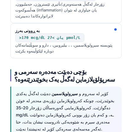
زۆرجار لەگەڵ هەستەوەری/تأثیری ئێستروژن، حەملبوون،
هەڵسوکەوت (inflammation) یان جیاوازی لە نێوان
لابراتوارەکاندا دەبینرێت
بە ڕوونی بەرز
>170 mcg/dL یان >27 µmol/L
پێویستە سیرولوپلاسمین، ، ، بیلیروبین، ، دارو و سوپڵێمانتەکان
دوبارە لێکۆڵینەوە بکرێت
بۆچی دەبێت مەدەرە سەرمی و
سەرپۆلۆپلازماین لەگەڵ یەک بخوێندرێنەوە؟
کۆپر لە سەروم و
سیرولوپلاسمین
دەبێت لەگەڵ یەکدی
بخوێندرێت، چونکە کەرولوپلازماین زۆربەی مەدەر لە خوێن
دەگوازێت. کەرولوپلازماینی گەورەساڵان زۆرجار 20-35
mg/dL ـە، و کەم یان زۆر بوونی کەرولوپلازماین دەتوانێت
مەدەری سیرم بە شێوەیەکی نادروست نیشان بدات، حتا
ئەگەر مەسەلەی سەرەکی کۆپر لە تەنیشتدا نەبێت.