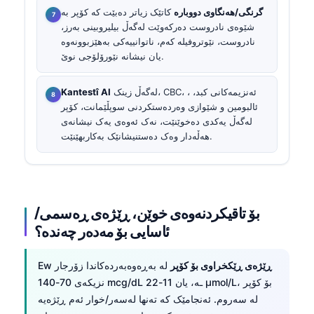
گرنگی/هەنگاوی دووبارە
کاتێک زیاتر دەبێت کە کۆپر بە
شێوەی نادروست دەرکەوێت لەگەڵ بیلیروبینی بەرز،
نادروست، نێوتروفیلە کەم، ناتوانییەکی بەهێزبوونەوە
یان نیشانە نێورۆلۆجی نوێ.
لەگەڵ زینک، CBC، ئەنزیمەکانی کبد، ،
Kantestî AI
ئالبومین و شێوازی وەردەستکردنی سوپڵێمانت، کۆپر
لەگەڵ یەکدی دەخوێنێت، نەک ئەوەی یەک نیشانەی
هەڵەدار وەک دەستنیشانێک بەکاربهێنێت.
بۆ تاقیکردنەوەی خوێن، ڕێژەی ڕەسمی/
ئاسایی بۆ مەدەر چەندە؟
ڕێژەی ڕێکخراوی بۆ کۆپر
لە بەڕەوەبەردەکاندا زۆرجار
Ew
نزیکەی 70-140 mcg/dL ـە، یان 11-22 µmol/L، بۆ کۆپر
لە سەروم. ئەنجامێک کە تەنها لەسەر/خوار ئەم ڕێژەیە