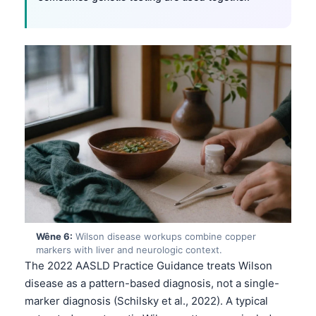
Frysk
Esperanto
Беларуская мова
Татар теле
Кыргызча
ئۇيغۇرچە
Cebuano
Basa Jawa
ພາສາລາວ
Монгол
Wêne 6:
Wilson disease workups combine copper
Afrikaans
markers with liver and neurologic context.
The 2022 AASLD Practice Guidance treats Wilson
العربية المغربية
disease as a pattern-based diagnosis, not a single-
Occitan
marker diagnosis (Schilsky et al., 2022). A typical