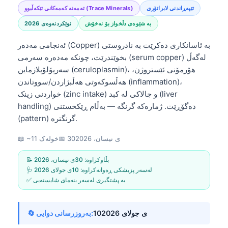
تێپەڕاندنی لابراتۆری
تەمەنە کەمەکانی تێکەڵبوو (Trace Minerals)
بە شێوەی دڵخواز بۆ نەخۆش
نوێکردنەوەی 2026
ئەنجامی مەدەر (Copper) بە ئاسانکاری دەکرێت بە نادروستی
بخوێندرێت، چونکە مەدەرە سەرمی (serum copper) لەگەڵ
سەرپۆلۆپلازماین (ceruloplasmin)، هۆرمۆنی ئێستروژن،
هەڵسوکەوتی هەڵبژاردن/سووتاندن (inflammation)،
خواردنی زینک (zinc intake) و چالاکی لە کبد (liver
handling) دەگۆڕێت. ژمارەکە گرنگە — بەڵام ڕێکخستنی
(pattern) گرنگترە.
30ی نیسان، 2026
📅
📖 ~11 خولەک
📝 بڵاوکراوە:
30ی نیسان، 2026
🩺 لەسەر پزیشکی ڕەوانەکراوە:
10ی جولای 2026
✅ بە پشتگیری لەسەر بنەمای شایستەیی
10ی جولای 2026
🔄 بەروزرسانی دوایی: