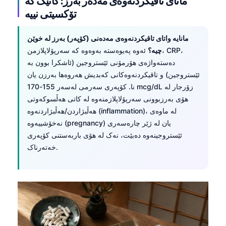
مانای تاقیکردنەوەی مەدەر بەرز: کاتێک کە
تۆکسیتی نییە
مانایە واتای تاقیکردنەوەی مەدەنی (کۆپەر) بەرز لە خوێن
چیه؟
ئەوە پەیوەستە بەوەوە کە سەرپۆلاپلازمن، CRP،
دەستەواژەی هۆرمۆنی ئێستروجین (ئاشکرا بوون بە
ئێستروجین) و تاقیکردنەوەکانی کەبدیش هەروەها بەرزن یان
نا. کۆپەری سەرمی لەسەر 155-170 mcg/dL زۆرجار لە
هۆی بەرزبوونی سەرپۆلاپلازمنەوە لە کاتی هەڵسوکەوتی
هەڵبژاردن/هەڵبژاردنەوە (inflammation)، لە ماوەی
نەخۆشییەوە (pregnancy) یان لە ژێر چارەسەری
ئێستروجینەوە دەبێت، نەک لە هۆی باربەستنی کۆپەری
خەتەرناک.