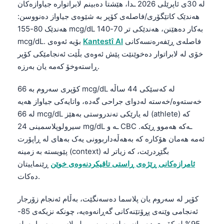
لە 30ی ئاپرێلی 2026 ـدا، هێشتا دەبینم لابراتوارە جیاوازەکان
هەندێک کاتێگۆری/فاصلەی کۆپر بە شێوەی جیاواز دەنووسن:
هەندێک 80-155 mcg/dL بەکار دەهێنن، هەندێکی تر 70-140
فاصلەی ڕێفەرەنسەکانی
Kantestî AI
mcg/dL. بۆیە ئەوەی
خۆی لە لابراتوار دەخوێنێت پێش ئەوەی بڵێت ئەنجامێکی کۆپر
ڕاستەوخۆ کەمە یان بەرزە.
کۆپری سەروم بە 66 mcg/dL لە کەسێکی 44 ساڵە
خەستەوە/خەستە لەدوای جراحی گەدە، واتایەکی جیاواز هەیە
لە 66 mcg/dL لە یارێکی تەندروستی بەهێز (athlete) کە
سیرولوپلاسمینی 24 mg/dL ـە و CBC ـەکە هەموو ڕێکە.
ئەمە هەمان هۆکارە کە بەهەڵەداربوونی یەک بەهای لە ڕاپۆرت
پێویستە بە زمینه (context) بگێڕدرێت، کە زیاتر لە
ئامرازەکانی ڕێژەی ڕاستی تاقیکردنەوەی خوێن
ڕێنماییتان
دەکات.
کۆپر لە سەروم یان پلاسما دەسەنگێت، بەڵام ئەنجام زۆرجار
ئەنجامی وێنەی پڕۆتێنەکانی گەڕانەوەیە، چونکە نزیکەی 85-
95% لە کۆپری دەورانەوە لەسەر سیرولوپلاسمین سوارە. لە