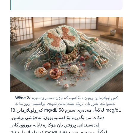
کەرولوپلازماین ڕوون دەکاتەوە کە چۆن مەدەری سیرم
Wêne 2:
دەتوانێت بەرز یان نزیک ببێت بەبێ ئەوەی تۆکسیتی ڕوو بدات.
کەرولوپلازماین 18 mg/dL لەگەڵ مەدەری سیرم 58 mcg/dL
دەکات من بگەڕێم بۆ کەمبودبوون، نەخۆشی ویلسن،
لەدەستدانی پڕۆتێن یان هۆکارە نایابە مورووەکان.
کەرولوپلازماین 46 mg/dL لەگەڵ مەدەری سیرم 166