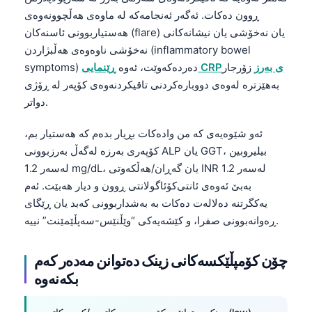
ڕوون دەکات. ئەگەر ئەنجامەکە لە ماوەی هەڵچوونەوەی
هەستیاربوونی ئاسنەکان (flare) یان نەخۆشی یان نیشانەکانی
نەخۆشی ناوەوەی هەڵبژاردن (inflammatory bowel
ڕێنمایی CRPی بەرز
زۆرجار
symptoms) دەردەکەوێت، ئەوە
بەهێزترە لەوەی دووبارەکردنی تاقیکردنەوەی کۆپەر لە ڕۆژی
دواتر.
ئەو شێوەیەی کە من وادەکات بڕیار بدەم کە هەستیار بم،
کۆپەری بەرزە لەگەڵ بەرزبوونی ALP یان GGT، بیلیروبین
لەسەر 1.2 mg/dL، یان گەڕان/هەڵکەوتی INR لەسەر 1.2
بەبێ ئەوەی ئانتی‌کۆئاگولانتی ڕوون و دیار هەبێت. ئەم
یەکگرتنە دەلالەت دەکات بە بەشداربوونی کەبد یان ڕێگای
ڕەوانەبوونی صفرا، و کێشەیەکی “وێڵنێس-سەپڵێمێنت” نییە.
چۆن کۆمپڵێکسەکانی زینک دەتوانن مەدەر کەم
بکەنەوە