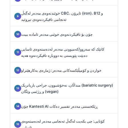
خوێندنەوەی مەدەر لەگەڵ CBC، ئایرۆن (iron)، B12 و
ئەنجامی تاقیکردنەوەی تیروئید
چۆن بۆ تاقیکردنەوەی خوێنی مەدەر ئامادە ببیت
کاتێک کە سەروو/کەمبوونی مەدەر لەدەستەوەی ئاسایی
دەبێت پێویستی بە دووبارە تاقیکردنەوە هەیە
خواردن و کۆمپڵێکسەکانی مەدەر: ژمارەی بەکارهێنراو
منداڵان، نەخۆشبوون، جراحی باریاتریک (bariatric surgery)
و ڕژێمی وێگان (vegan)
چۆن Kantesti AI ڕێکخستنی مەدەر تفسیر دەکات
کۆتایی: چی بکەیت لەگەڵ ئەنجامی مەدەر لەدەستەوەی
ئاسایی