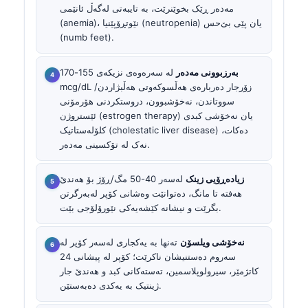
مەدەر ڕێک بخوێنرێت، بە تایبەتی لەگەڵ ئانێمی
(anemia)، نێوتڕۆپێنیا (neutropenia) یان پێی بێ‌حس
(numb feet).
بەرزبوونی مەدەر
لە سەرەوەی نزیکەی 155-170
mcg/dL زۆرجار دەربارەی هەڵسوکەوتی هەڵبژاردن/
سووتاندن، نەخۆشبوون، دروستکردنی هۆرمۆنی
ئێستروژن (estrogen therapy) یان نەخۆشی کبدی
کلۆلەستاتیک (cholestatic liver disease) دەکات،
نەک لە تۆکسینی مەدەر.
زیاده‌ڕۆیی زینک
لەسەر 40-50 مگ/ڕۆژ بۆ هەندێ
هەفتە تا مانگ، دەتوانێت وەشانی کۆپر لەبەرگرتن
بگرێت و نیشانە کێشەیەکی نێورۆلۆجی بێت.
نەخۆشی ویلسۆن
تەنها بە یەکجاری لەسەر کۆپر لە
سەروم دەستنیشان ناکرێت؛ کۆپر لە پیشانی 24
کاتژمێر، سیرولوپلاسمین، تەستەکانی کبد و هەندێ جار
ژینتیک بە یەکدی دەبەستێن.