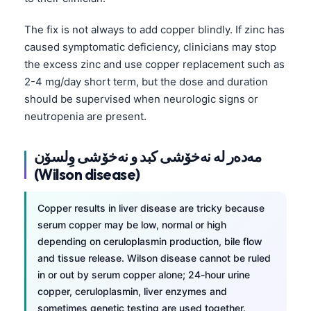
The fix is not always to add copper blindly. If zinc has
caused symptomatic deficiency, clinicians may stop
the excess zinc and use copper replacement such as
2-4 mg/day short term, but the dose and duration
should be supervised when neurologic signs or
neutropenia are present.
مەدەر لە نەخۆشی کبد و نەخۆشی وِلسۆن
(Wilson disease)
Copper results in liver disease are tricky because
serum copper may be low, normal or high
depending on ceruloplasmin production, bile flow
and tissue release. Wilson disease cannot be ruled
in or out by serum copper alone; 24-hour urine
Norsk bokmål
copper, ceruloplasmin, liver enzymes and
Ślōnskŏ gŏdka
sometimes genetic testing are used together.