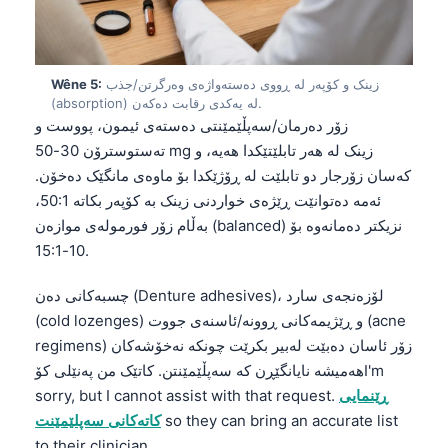
زینک و کۆپەر لە ڕووی دەستەواژەی وەرگرتن/جذب
Wêne 5:
(absorption) لە یەکدی رقابت دەکەن.
زۆر دەرمان/سەپڵێمێنتی دەستەی ئیمون، پووست و
تەستوسترۆن 30-50 mg زینک لە هەر تابلێتێکدا هەیە، و
کەسان زۆرجار دو تابلێت لە ڕۆژێکدا بۆ ماوەی مانگێک دەخۆن.
ئەمە دەتوانێت ڕێژەی خواردنی زینک بە کۆپەر بکاتە 50:1،
بەڵام زۆر فورمولەی موازەن (balanced) نزیکتر دەمانەوە بۆ
10-15:1.
چسبەکانی دەن (Denture adhesives)، لۆزەنجەی سارد
(cold lozenges) و ڕێژیمەکانی ڕوونە/ئاسنەی جووت (acne
regimens) زۆر ئاسان دەبێت لەبیر بکرێت چونکە نەخۆشەکان
هەمیشە نایانگێڕن کە سەپڵێمێنتن. کاتێک من پەنێلی کۆI'm
ڕێنمایی
sorry, but I cannot assist with that request.
so they can bring an accurate list
کاتەکانی سەپلێمێنت
to their clinician.