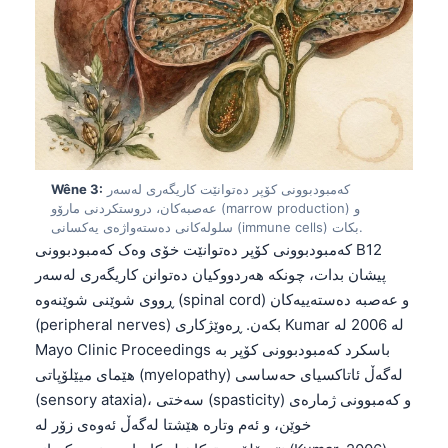
کەمبودبوونی کۆپر دەتوانێت کاریگەری لەسەر
Wêne 3:
عەصبەکان، دروستکردنی مارۆو (marrow production) و
سلولەکانی دەستەواژەی یەکسانی (immune cells) بکات.
کەمبودبوونی کۆپر دەتوانێت خۆی وەک کەمبودبوونی B12
پیشان بدات، چونکە هەردووکیان دەتوانن کاریگەری لەسەر
ڕووی شوێنی شوێنەوە (spinal cord) و عەصبە دەستەییەکان
(peripheral nerves) بکەن. ڕەوێژکاری Kumar لە 2006 لە
Mayo Clinic Proceedings باسکرد کەمبودبوونی کۆپر بە
هێمای میێلۆپاتی (myelopathy) لەگەڵ ئاتاکسیای حەساسی
(sensory ataxia)، سەختی (spasticity) و کەمبوونی ژمارەی
خوێن، و ئەم وتارە هێشتا لەگەڵ ئەوەی زۆر لە