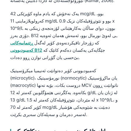
نێورۆلۆجستەکان لە کاردا دەبینن یەکسانە (Kumar, 2006).
یەک نەخۆش کە یادم ماوە کۆپرێکی 42 mcg/dL بوو،
کەرولوپلازماینی 11 mg/dL بوو و نێوتڕۆفیلەکان نزیک 0.9 x
10^9/L بوون، دوای ساڵان بەکارهێنانی لۆزەنجەی زینکی بە
دۆزی بەرز. B12 ـی لەوێ نورمال بوو، ئەمەش هەمان ئەوەیە
کە زۆرجار تاقیکردنەوەی کۆپر لەگەڵ
ڕێنماییەکانی
جێگایەکی یەکسان دەکەم کاتێک کە
کەمبودبوونی B12
بێ‌حسی یان گۆڕانی توازن ڕوو دەدات.
کەمبودبوونی کۆپر دەتوانێت ئەنیمیا میکرۆسیتیک
(microcytic)، نورمۆسیتیک (normocytic) یان ماکڕۆسیتیک
(macrocytic) دروست بکات، بۆیە تەنها MCV ناتوانێت ڕوون
بکاتەوە. یەکگرتنی هێمۆگلوبین کەمتر لە 12 g/dL لە ژنان یان
13 g/dL لە مێردان، نێوتڕۆفیلەکان کەمتر لە 1.5 x 10^9/L، و
کۆپر کەمتر لە 70 mcg/dL دەبێت بە شێوەیەکی هۆشیار
لەسەر دەرمان و سەپلەکان سەیری بکرێت.