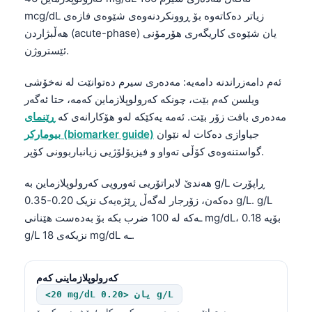
mcg/dL زیاتر دەکاتەوە بۆ ڕوونکردنەوەی شێوەی فازەی
هەڵبژاردن (acute-phase) یان شێوەی کاریگەری هۆرمۆنی
ئێستروژن.
ئەم دامەزراندنە دامەیە: مەدەری سیرم دەتوانێت لە نەخۆشی
ویلسن کەم بێت، چونکە کەرولوپلازماین کەمە، حتا ئەگەر
مەدەری بافت زۆر بێت. ئەمە یەکێکە لەو هۆکارانەی کە
ڕێنمای
جیاوازی دەکات لە نێوان
بیومارکر (biomarker guide)
گواستنەوەی کۆڵی تەواو و فیزیۆلۆژیی زیانباربوونی کۆپر.
هەندێ لابراتۆریی ئەوروپی کەرولوپلازماین بە g/L ڕاپۆرت
دەکەن، زۆرجار لەگەڵ ڕێژەیەک نزیک 0.20-0.35 g/L. g/L
ـەکە لە 100 ضرب بکە بۆ بەدەست هێنانی mg/dL، بۆیە 0.18
g/L نزیکەی 18 mg/dL ـە.
کەرولوپلازماینی کەم
<20 mg/dL یان <0.20 g/L
دەتوانێت مەدەری سیرم کەم بکات؛ پێشبینی بکە بۆ