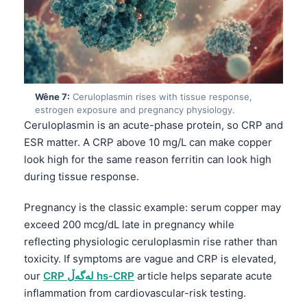
తెలుగు
मराठी
اردو
বাংলা
Wêne 7:
Ceruloplasmin rises with tissue response,
estrogen exposure and pregnancy physiology.
Shqip
Ceruloplasmin is an acute-phase protein, so CRP and
Magyar
ESR matter. A CRP above 10 mg/L can make copper
Slovenščina
look high for the same reason ferritin can look high
during tissue response.
한국어
Polski
Pregnancy is the classic example: serum copper may
Lietuvių kalba
exceed 200 mcg/dL late in pregnancy while
reflecting physiologic ceruloplasmin rise rather than
Русский
toxicity. If symptoms are vague and CRP is elevated,
ქართული
article helps separate acute
CRP لەگەڵ hs-CRP
our
Čeština
inflammation from cardiovascular-risk testing.