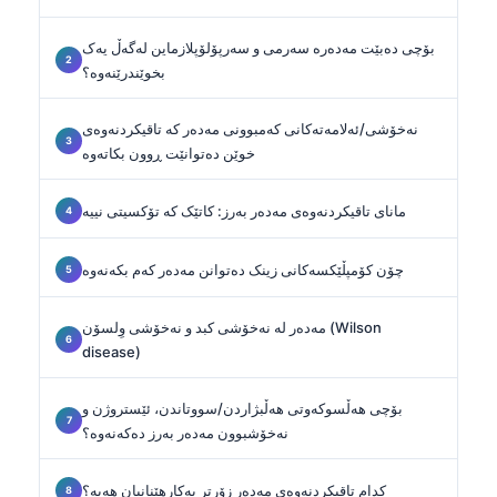
بۆچی دەبێت مەدەرە سەرمی و سەرپۆلۆپلازماین لەگەڵ یەک
بخوێندرێنەوە؟
نەخۆشی/ئەلامەتەکانی کەمبوونی مەدەر کە تاقیکردنەوەی
خوێن دەتوانێت ڕوون بکاتەوە
مانای تاقیکردنەوەی مەدەر بەرز: کاتێک کە تۆکسیتی نییە
چۆن کۆمپڵێکسەکانی زینک دەتوانن مەدەر کەم بکەنەوە
مەدەر لە نەخۆشی کبد و نەخۆشی وِلسۆن (Wilson
disease)
بۆچی هەڵسوکەوتی هەڵبژاردن/سووتاندن، ئێستروژن و
نەخۆشبوون مەدەر بەرز دەکەنەوە؟
کدام تاقیکردنەوەی مەدەر زۆرتر بەکارهێنانیان هەیە؟