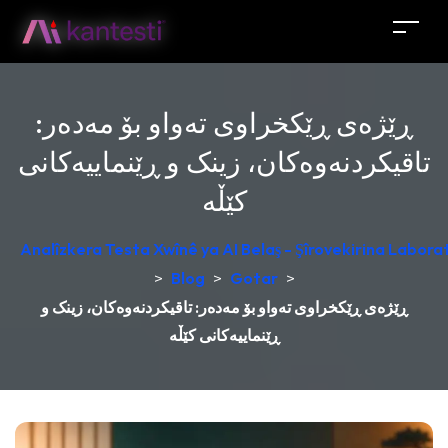
ڕێژەی ڕێکخراوی تەواو بۆ مەدەر:
تاقیکردنەوەکان، زینک و ڕێنماییەکانی
کێڵە
Analîzkera Testa Xwînê ya AI Belaş - Şîrovekirina Laborat
>
Blog
>
Gotar
>
ڕێژەی ڕێکخراوی تەواو بۆ مەدەر: تاقیکردنەوەکان، زینک و
ڕێنماییەکانی کێڵە