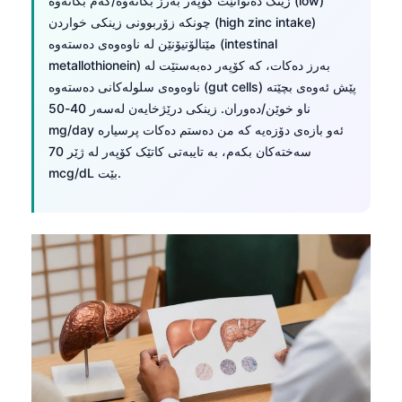
زینک دەتوانێت کۆپەر بەرز بکاتەوە/کەم بکاتەوە (low)
چونکە زۆربوونی زینکی خواردن (high zinc intake)
مێتالۆتیۆنێن لە ناوەوەی دەستەوە (intestinal
metallothionein) بەرز دەکات، کە کۆپەر دەبەستێت لە
ناوەوەی سلولەکانی دەستەوە (gut cells) پێش ئەوەی بچێتە
ناو خوێن/دەوران. زینکی درێژخایەن لەسەر 40-50
mg/day ئەو بازەی دۆزەیە کە من دەستم دەکات پرسیارە
سەختەکان بکەم، بە تایبەتی کاتێک کۆپەر لە ژێر 70
mcg/dL بێت.