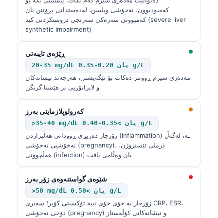
کەمبودبوون، نەخۆشی ویلسن، لەدەستدانی پڕۆتێن یان
کەمبوونی سەرەکی سەرنجی دروستکردنی کبد (severe liver
synthetic impairment)
ڕێژەی تایبەتی
20-35 mg/dL یان 0.20-0.35 g/L
مەدەری سیرم ڕوونتر دەکات بۆ تێگەیشتن، هەرچەند نیشانەکان
و لابراتۆریی تر هێشتا گرنگن
کەرولوپلازماینی بەرز
>35-40 mg/dL یان >0.35-0.40 g/L
زۆرجار دەربڕی ڕوودانی هەڵبژاردن (inflammation) ـە، لەگەڵ
نەخۆشیی نەخۆشی (pregnancy)، درملی ئێستروژن،
هەڵچوونی (infection) یان وەڵامی بافت
شێوەی گواستنەوەی زۆر بەرز
>50 mg/dL یان >0.50 g/L
زۆرجار بە خۆی خۆی نییە تۆکسیتی کۆپر؛ سەیری CRP، ESR،
دۆخی نەخۆشی (pregnancy) و نیشانەکانی کۆڵەستاز