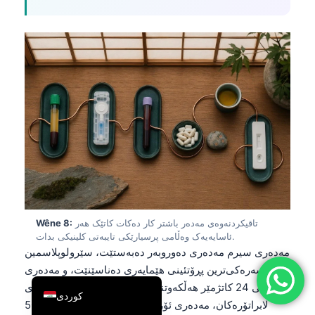
简体中文
Română
Türkçe
Ελληνικά
Português
Español
Italiano
עִבְרִית
Français
تاقیکردنەوەی مەدەر باشتر کار دەکات کاتێک هەر
Wêne 8:
العربية
ئاسایەیەک وەڵامی پرسیارێکی تایبەتی کلینیکی بدات.
Deutsch
مەدەری سیرم مەدەری دەوروبەر دەبەستێت، سێرولوپلاسمین
سەرەکی‌ترین پڕۆتئینی هێمایەری دەناسێنێت، و مەدەری
English
ئۆرینی 24 کاتژمێر هەڵکەوتنی مەدەر دەبەستێت. لە زۆربەی
لابراتۆرەکان، مەدەری ئۆرینی ڕاستەوخۆ لە نێوان 40-50