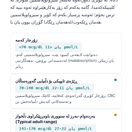
کلینیکەکەمدا، گامە یەکەم کە زۆر بەکارهێنراوە ئەوە نییە کە
ترس بخۆم؛ ئەوەیە پرسیار بکەم کە کۆپر و سیرولوپلاسمین
هەمان ڕێکەوت/لەهەمان ڕێگادا گۆڕان بوون یان نا.
زۆرجار کەمە
<70 mcg/dL یان <11 µmol/L
دەتوانێت لایقەتی کمبود بێت، سیرولوپلاسمینی کەم،
لەدەستدانی پڕۆتێن، نەهەڵگرتنی (malabsorption) یان زینکی
زیاتر
ڕێژەی تایپیکی بۆ دڵنیایی گەورەساڵان
70-140 mcg/dL یان 11-22 µmol/L
زۆرجار کۆپری گەڕانەوەی کەفایتە، کاتێک سیرولوپلاسمین، CBC
و تەستەکانی کبدیش دڵنیابەخش بن
بەردەوام-بەرز لە سنووری باوەڕپێکراوی دڵخواز
(Typical adult range)
141-170 mcg/dL یان 22-27 µmol/L