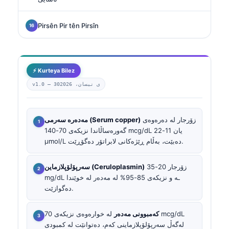
Pirsên Pir tên Pirsîn
⚡ Kurteya Bilez
30ی نیسان، 2026
v1.0 —
زۆرجار لە دەرەوەی
مەدەرە سەرمی (Serum copper)
گەورەساڵاندا نزیکەی 70-140 mcg/dL یان 11-22
µmol/L دەبێت، بەڵام ڕێژەکانی لابراتۆر دەگۆڕێت.
زۆرجار 20-35
سەرپۆلۆپلازماین (Ceruloplasmin)
mg/dL ـە و نزیکەی 85-95% لە مەدەر لە خوێندا
دەگوازێت.
کەمبوونی مەدەر
لە خوارەوەی نزیکەی 70 mcg/dL
لەگەڵ سەرپۆلۆپلازماینی کەم، دەتوانێت لە کمبودی