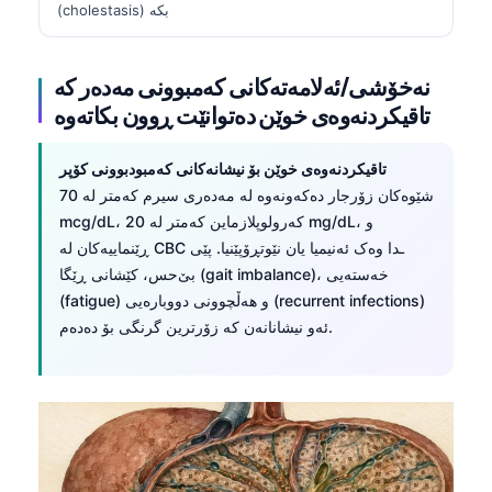
(cholestasis) بکە
نەخۆشی/ئەلامەتەکانی کەمبوونی مەدەر کە
تاقیکردنەوەی خوێن دەتوانێت ڕوون بکاتەوە
تاقیکردنەوەی خوێن بۆ نیشانەکانی کەمبودبوونی کۆپر
شێوەکان زۆرجار دەکەونەوە لە مەدەری سیرم کەمتر لە 70
mcg/dL، کەرولوپلازماین کەمتر لە 20 mg/dL، و
ڕێنماییەکان لە CBC ـدا وەک ئەنیمیا یان نێوتڕۆپێنیا. پێی
بێ‌حس، کێشانی ڕێگا (gait imbalance)، خەستەیی
(fatigue) و هەڵچوونی دووبارەیی (recurrent infections)
ئەو نیشانانەن کە زۆرترین گرنگی بۆ دەدەم.