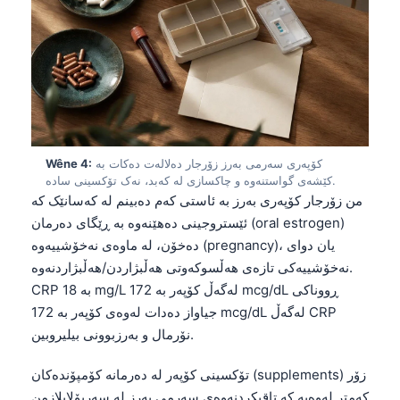
کۆپەری سەرمی بەرز زۆرجار دەلالەت دەکات بە
Wêne 4:
کێشەی گواستنەوە و چاکسازی لە کەبد، نەک تۆکسینی سادە.
من زۆرجار کۆپەری بەرز بە ئاستی کەم دەبینم لە کەسانێک کە
ئێستروجینی دەهێنەوە بە ڕێگای دەرمان (oral estrogen)
دەخۆن، لە ماوەی نەخۆشییەوە (pregnancy)، یان دوای
نەخۆشییەکی تازەی هەڵسوکەوتی هەڵبژاردن/هەڵبژاردنەوە.
CRP بە 18 mg/L لەگەڵ کۆپەر بە 172 mcg/dL ڕووناکی
جیاواز دەدات لەوەی کۆپەر بە 172 mcg/dL لەگەڵ CRP
نۆرمال و بەرزبوونی بیلیروبین.
تۆکسینی کۆپەر لە دەرمانە کۆمپۆندەکان (supplements) زۆر
کەمتر لەوەیە کە تاقیکردنەوەی سەرمی بەرز لە سەرپۆلاپلازمن