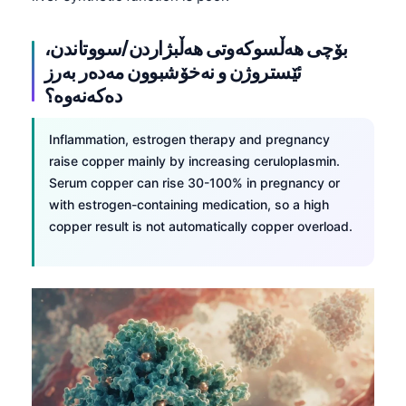
O‘zbekcha
Українська
بۆچی هەڵسوکەوتی هەڵبژاردن/سووتاندن،
ئێستروژن و نەخۆشبوون مەدەر بەرز
አማርኛ
دەکەنەوە؟
Kiswahili
ភាសាខ្មែរ
Inflammation, estrogen therapy and pregnancy
raise copper mainly by increasing ceruloplasmin.
ဗမာစာ
Serum copper can rise 30-100% in pregnancy or
ไทย
with estrogen-containing medication, so a high
Tagalog
copper result is not automatically copper overload.
Tiếng Việt
Bahasa Melayu
മലയാളം
ಕನ್ನಡ
ગુજરાતી
தமிழ்