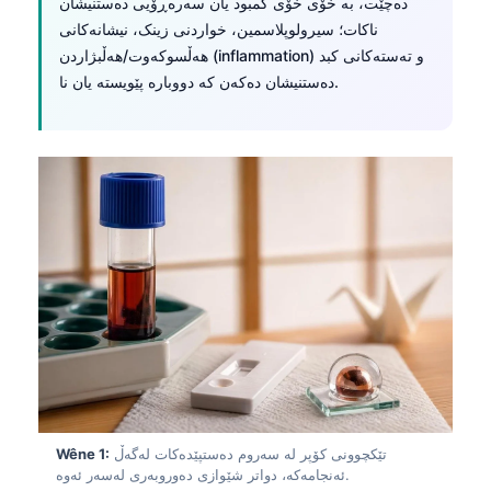
دەچێت، بە خۆی خۆی کمبود یان سەرەڕۆیی دەستنیشان
ناکات؛ سیرولوپلاسمین، خواردنی زینک، نیشانەکانی
هەڵسوکەوت/هەڵبژاردن (inflammation) و تەستەکانی کبد
دەستنیشان دەکەن کە دووبارە پێویستە یان نا.
تێکچوونی کۆپر لە سەروم دەستپێدەکات لەگەڵ
Wêne 1:
ئەنجامەکە، دواتر شێوازی دەوروبەری لەسەر ئەوە.