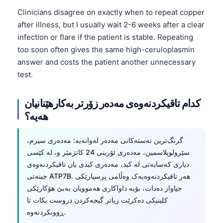
日本語
Clinicians disagree on exactly when to repeat copper
Eesti
after illness, but I usually wait 2-6 weeks after a clear
infection or flare if the patient is stable. Repeating
Azərbaycan dili
too soon often gives the same high-ceruloplasmin
Bosanski
answer and costs the patient another unnecessary
Svenska
test.
Српски језик
کدام تاقیکردنەوەی مەدەر زۆرتر بەکارهێنانیان
Íslenska
هەیە؟
Հայերեն
Bahasa Indonesia
گرنگ‌ترین تەستەکانی مەدەر لەوانەیە: مەدەری سیرم،
سێرولوپلاسمین، مەدەری ئۆرینی 24 کاتژمێر و، لە کێسی
हिन्दी
دیاری کەسایەتی لە کبد، مەدەری کبدی یان تاقیکردنەوەی
Nederlands
جینەتی ATP7B. هەر تاقیکردنەوەیەک وەڵامی پرسیارێکی
Dansk
جیاواز دەدات، بۆیە داواکاری هەموویان بەبێ هۆکارێکی
کلینیکی دەکرێت زیاتر گیجەکردن دروست بکات تا
Български
ڕوونکردنەوە.
فارسی