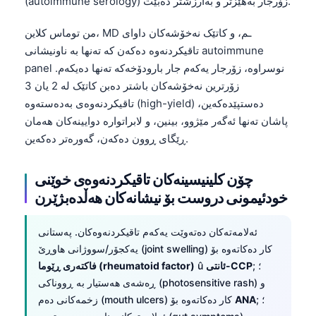
(autoimmune serology) زۆرجار بەهێزتر و بەارزشتر دەبێت.
من توماس کلاین، MD ـم، و کاتێک نەخۆشەکان داوای
تاقیکردنەوە دەکەن کە تەنها بە ناونیشانی autoimmune
panel نوسراوە، زۆرجار یەکەم جار بارودۆخەکە تەنها دەیکەم.
زۆرترین نەخۆشەکان باشتر دەبن کاتێک لە 2 یان 3
تاقیکردنەوەی بەدەستەوە (high-yield) دەستپێدەکەین،
پاشان تەنها ئەگەر مێژوو، بینین، و لابراتوارە دوایینەکان هەمان
ڕێگای ڕوون دەکەن، گەورەتر دەکەین.
چۆن کلینیسینەکان تاقیکردنەوەی خوێنی
خودئیمونی دروست بۆ نیشانەکان هەڵدەبژێرن
ئەلامەتەکان دەتەوێت یەکەم تاقیکردنەوەکان. پەستانی
یەکجۆر/سووژانی هاوڕێ (joint swelling) کار دەکاتەوە بۆ
; ؛
ئانتی-CCP
û
فاکتەری ڕێوما (rheumatoid factor)
ڕەشەی هەستیار بە ڕووناکی (photosensitive rash) و
; ؛
ANA
زخمەکانی دەم (mouth ulcers) کار دەکاتەوە بۆ