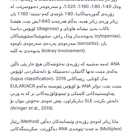
وەک 1:40، 1:80، 1:160، 1:320، و سەرەوەتر دەنووسرێت. لە
زۆربەی گەورەساڵاندا، 1:80 ناوچەی کەم-مثبتە؛ 1:160 یان
زیاتر وزەی زیاتر هەیە، بەڵام هەرچەند 1:640یش بێت، هێشتا
لۆپۆس دیاسنا (diagnose) ناکات بەبێ نیشانە هاوتای و
پەیوەندیدار وەک ڕاش، سێتوپێنیا/سێتوپێنیاکان (cytopenias)،
سەرەوەی پەردەی سەرەوەی ناوەوە (serositis)، یان
پەیوەندی بە کلیە (kidney involvement).
ئەمە بەشییە کە زۆربەی نەخۆشەکان هیچ جار پێی ناڵێن: ANA
یەکەی مثبت تەنها گامێکی دەستپێکە بۆ دابەشکردنی لۆپۆس
(lupus classification)، نەک کۆتایی. ڕێساکانی 2019
EULAR/ACR بۆ لۆپۆس پێویستە یەکەم ANA مثبت بێت، دواتر
پێداویستییەکانی کلینیکی و ئیمونۆلۆژییەکانی تر کە بە وزنی
دیاریکراون، پێش ئەوەی نەخۆش بتوان بۆ SLE دابەش بکرێت
(Aringer et al., 2019).
ڕێباز (Method) مانا زیاتر لەوەی زۆربەی وێبسایتەکان دەڵێن
دەگۆڕێت. سکرینینگەکانی ANA بە چەند-پێوەندی (Multiplex)