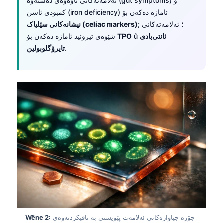
ئەلامەتەکانی ناوەوەی دەستەوە (gut symptoms) و
کمبودی ئاسن (iron deficiency) ئاماژە دەکەن بۆ
; ؛ ئەلامەتەکانی
نیشانەکانی سێلیاک (celiac markers)
ئانتی‌بادی
û
TPO
شێوەی تیروئید ئاماژە دەکەن بۆ
.
تایرۆگلوبولین
جۆرە جیاوازەکانی ئەلامەت پێویستی بە تاقیکردنەوەی
Wêne 2: