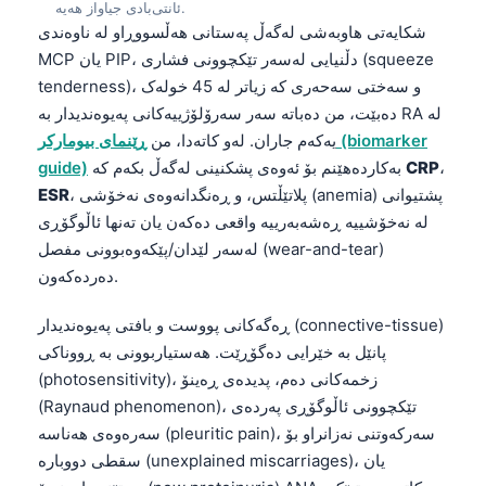
ئانتی‌بادی جیاواز هەیە.
شکایەتی هاوبەشی لەگەڵ پەستانی هەڵسووڕاو لە ناوەندی
MCP یان PIP، دڵنیایی لەسەر تێکچوونی فشاری (squeeze
tenderness)، و سەختی سەحەری کە زیاتر لە 45 خولەک
دەبێت، من دەباتە سەر سەرۆلۆژییەکانی پەیوەندیدار بە RA لە
یەکەم جاران. لەو کاتەدا، من
ڕێنمای بیومارکر (biomarker
،
CRP
بەکاردەهێنم بۆ ئەوەی پشکنینی لەگەڵ بکەم کە
guide)
، پلاتێڵتس، و ڕەنگدانەوەی نەخۆشی (anemia) پشتیوانی
ESR
لە نەخۆشییە ڕەشەبەرییە واقعی دەکەن یان تەنها ئاڵوگۆڕی
لەسەر لێدان/پێکەوەبوونی مفصل (wear-and-tear)
دەردەکەون.
ڕەگەکانی پووست و بافتی پەیوەندیدار (connective-tissue)
پانێل بە خێرایی دەگۆڕێت. هەستیاربوونی بە ڕووناکی
(photosensitivity)، زخمەکانی دەم، پدیده‌ی ڕەینۆ
(Raynaud phenomenon)، تێکچوونی ئاڵوگۆڕی پەردەی
سەرەوەی هەناسە (pleuritic pain)، سەرکەوتنی نەزانراو بۆ
سقطی دووبارە (unexplained miscarriages)، یان