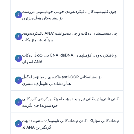
چۆن کلینیسینەکان تاقیکردنەوەی خوێنی خودئیمونی دروست
بۆ نیشانەکان هەڵدەبژێرن
تاقیکردنەوەی ANA: چی دەستنیشان دەکات و چی دەیتوانێت
بیهێڵێت/بەهێز بکات
چی تێکەڵ دەکات ENA، dsDNA، و تاقیکردنەوەی کۆمپلېمان
لەدوای ANA
فاکتەری ڕوماتۆید لەگەڵ anti-CCP بۆ نیشانەکانی
هەڵوەشاندنی هاوەڵ/بەستەری
کاتێ ئانتی‌بادییەکانی تیروئید دەبێت لە پێکەوەکردنی کارەکانی
خودئیموندا جێ بگرێت
نیشانەکانی سێلیاک: کاتێ نیشانەکانی ناوەوە/دەستەوە دەبێت
لە ANA گرنگتر بن