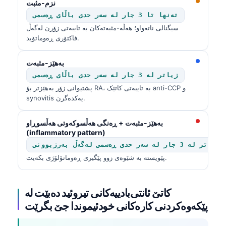
نزم-مثبت
తెలుగు
تەنها تا 3 جار لە سەر حدی باڵای ڕەسمی
سیگنالی ناتەواو؛ هەڵە-مثبەتەکان بە تایبەتی زۆرن لەگەڵ
मराठी
فاکتۆری ڕەوماتۆید.
اردو
بەهێز-مثبەت
বাংলা
زیاتر لە 3 جار لە سەر حدی باڵای ڕەسمی
Shqip
پشتیوانی زۆر بەهێزتر بۆ RA، بە تایبەتی کاتێک anti-CCP و
Magyar
synovitis یەکدەگرن.
Slovenščina
بەهێز-مثبەت + ڕەنگی هەڵسوکەوتی هەڵسوڕاو
한국어
(inflammatory pattern)
Polski
پێویستە بە شێوەی زوو پێگیری ڕەوماتۆلۆژی بکەیت.
Lietuvių kalba
Русский
کاتێ ئانتی‌بادییەکانی تیروئید دەبێت لە
ქართული
پێکەوەکردنی کارەکانی خودئیموندا جێ بگرێت
Čeština