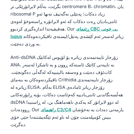
بگرێت، بەڵام لابراتۆرێکی تر centromere B، chromatin، یان
ribosomal P زیاد دەکات؛ پەنێلی نەگەتیڤ تەنها ئەو
ئانتی‌بادیان ڕەت دەکات کە ئەو لابراتۆرە ڕاستەوخۆ لەوەی
ڕێنمای CBC ـی خونی
هەقیقیەتدا اندازه‌گیری کردبوو. Our
زیاتر لەسەر ئەم کێشەی پەنێل/لیستەی تاقیکردنەوەکانە
lupus
بە وردی دەچێت.
Anti-dsDNA زۆرجار تایبەتمەندی زیاترە بۆ لۆپوس لەکاتێک
ANA، بە تایبەتی کاتێک ئاستەکە ڕوون و بە ئاشکرا لەسەر
کات‌ئۆف دەبێت و وەسفە بالینییەکە لەگەڵی دەگونجێت.
تاقیکردنەوەکان بە بنەمای Crithidia زۆرجار تایبەتمەندی
زیاترە لە ELISA، بەڵام ELISA زۆرجار زیاتر ئامادەی
هەڵسەنگاندنی ئانتی‌بادییە کەم‌ئاست دەکات، بۆیە ڕاپۆرتەکانی
dsDNA لە دوو لابراتۆر کە یەکدی ناهەماهنگ بن، لە ڕاستیدا
یارمەتی دەدات بە نەخۆشان
راهنمای C3/C4
ڕوودەدات. Our
ببینن کۆمپلەمنت چۆن لە ناو ئەم تێگەیشتنەدا جێی خۆی
دەگرێت.