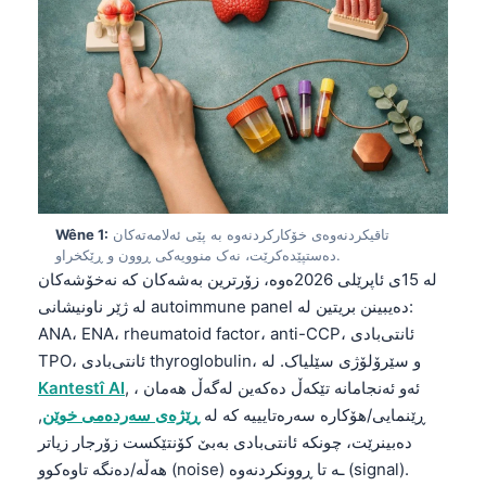
تاقیکردنەوەی خۆکارکردنەوە بە پێی ئەلامەتەکان
Wêne 1:
دەستپێدەکرێت، نەک منوویەکی ڕوون و ڕێکخراو.
لە 15ی ئاپرێلی 2026ەوە، زۆرترین بەشەکان کە نەخۆشەکان
لە ژێر ناونیشانی autoimmune panel دەیبینن بریتین لە:
ANA، ENA، rheumatoid factor، anti-CCP، ئانتی‌بادی
TPO، ئانتی‌بادی thyroglobulin، و سێرۆلۆژی سێلیاک. لە
, ، ئەو ئەنجامانە تێکەڵ دەکەین لەگەڵ هەمان
Kantestî AI
ڕێنمایی/هۆکارە سەرەتایییە کە لە
ڕێژەی سەردەمی خوێن
,
دەبینرێت، چونکە ئانتی‌بادی بەبێ کۆنتێکست زۆرجار زیاتر
هەڵە/دەنگە تاوەکوو (noise) ـە تا ڕوونکردنەوە (signal).