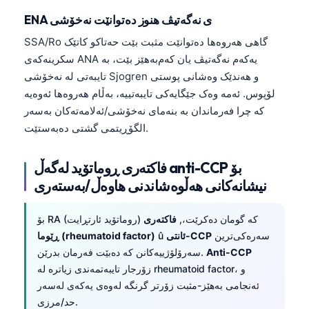
ENA ی نەگەتیڤ هنوز دەتوانێت نەخۆشی
SSA/Ro گاهی هەروەها دەتوانێت مثبت بێت حەتاکو کاتێک
سکرینەکەی ANA یەکەم نەگەتیڤ یان کەم‌بەهێز بێت، بە
تایبەتی لە نەخۆشی Sjogren و هەندێک وەشانی پوستی
لۆپوس. ئەمە وەک جێگایەکی تایبەتییە، بەڵام هەروەها ئەوەیە
کە چرا فەرماندان بە بنەمای نەخۆشی/ئەلامەتەکان بەسەر
الگۆڕیتمی گشتی دەبەستێت.
فاکتەری ڕوماتۆید لەگەڵ anti-CCP بۆ
نیشانەکانی هەڵوەشاندنی هاوەڵ/بەستەری
بۆ RA (روماتۆید ئارتڕایت) کە گومان دەکرێت،,
فاکتەری
سەرەکی‌ترین
ئانتی-CCP
û
ڕێوما (rheumatoid factor)
Anti-CCP
سەرۆلۆژییەکانن کە دەبێت فەرمان بدرێن.
زۆرجار تایبەتمەندی زیاترە لە rheumatoid factor، و
Norsk bokmål
ئەنجامی بەهێز-مثبت زۆرتر گرنگە لەوەی یەکەی لەسەر
Ślōnskŏ gŏdka
حد/مرزی.