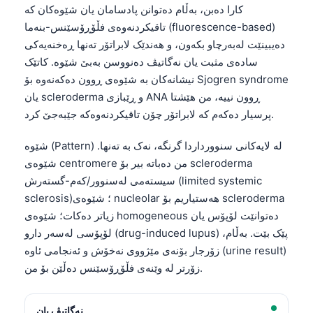
کارا دەبن، بەڵام دەتوانن پادسامان یان شێوەکان کە
تاقیکردنەوەی فڵۆڕۆسێنس-بنەما (fluorescence-based)
دەیبینێت لەبەرچاو بکه‌ون، و هەندێک لابراتۆر تەنها ڕەخنەیەکی
سادەی مثبت یان نەگاتیڤ دەنووسن بەبێ شێوە. کاتێک
نیشانەکان بە شێوەی ڕوون دەکەنەوە بۆ Sjogren syndrome
یان scleroderma و ڕێبازی ANA ڕوون نییە، من هێشتا
پرسیار دەکەم کە لابراتۆر چۆن تاقیکردنەوەکە جێبەجێ کرد.
شێوە (Pattern) لە لایەکانی سنوورداردا گرنگە، نەک بە تەنها.
شێوەی centromere من دەباتە بیر بۆ scleroderma
سیستەمی لەسنوور/کەم-گستەرش (limited systemic
sclerosis)؛ شێوەی nucleolar هەستیاریم بۆ scleroderma
زیاتر دەکات؛ شێوەی homogeneous دەتوانێت لۆپۆس یان
لۆپۆسی لەسەر دارو (drug-induced lupus) پێک بێت. بەڵام،
زۆرجار بۆنەی مێژووی نەخۆش و ئەنجامی ئاوە (urine result)
زۆرتر لە وێنەی فڵۆڕۆسێنس دەڵێن بۆ من.
نەگاتیڤ یان