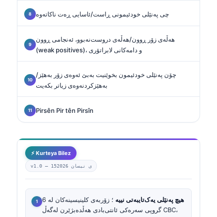
چی پەنێلی خودئیمونی ڕاست/ئاسایی ڕەت ناکاتەوە
هەڵەی زۆر ڕوون/هەڵەی دروست‌نەبوو، ئەنجامی ڕوون
(weak positives)، و دامەکانی لابراتۆری
چۆن پەنێلی خودئیمون بخوێنیت بەبێ ئەوەی زۆر بەهێز/
بەهێزکردنەوەی زیاتر بکەیت
Pirsên Pir tên Pirsîn
⚡ Kurteya Bilez
15ی نیسان 2026
v1.0 —
هیچ پەنێلی یەک‌تایبەتی نییە
؛ زۆربەی کلینیسینەکان لە 6
گروپی سەرەکی ئانتی‌بادی هەڵدەبژێرن لەگەڵ CBC،