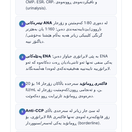
CMP، ESR، CRP، و تاقیکردنەوەی ڕوونەوەی
(urinalysis).
لە دەوری 1:80 کەم‌مثبتن و زۆرجار
تیتەرەکانی ANA
ناڕوون/بێ‌تایبەتمەندی دەبن؛ 1:160 یان بەهێزتر
گرنگی کلینیکی زیاتر هەیە بەڵام هێشتا نەخۆشی/
دیاگنۆز نییە.
بە پێی لابراتۆری جیاواز دەبن؛ ENA
پەنێلەکانی ENA
یەکی منفی تەنها ئەو ئانتی‌بادیان ڕەت دەکاتەوە کە ئەو
لابراتۆرییە تایبەتییە هەقیقیەتەکەی لەوەدا هەڵسەنگاند.
فاکتەری ڕوماتۆید
سەرحدە باڵاکان زۆرجار 14 بۆ 20
IU/mL ـن، و ئەنجامی ڕوون/کەم‌مثبت زۆرجار لە
دەرەوەی ڕوماتۆید ئارتڕایت ڕوو دەکەوێت.
لە سێ جار زیاتر لە سەرحدی باڵای
Anti-CCP
لابراتۆری، بۆ RA زۆر قانع‌کنەترە لەوەی تەنها فاکتەری
ڕوماتۆید یەکی لەسەر/سنووردار (borderline).