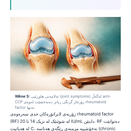
Frysk
Esperanto
Беларуская мова
Татар теле
Кыргызча
ئۇيغۇرچە
Cebuano
Basa Jawa
ພາສາລາວ
Монгол
ئەلامەتی هاوڕێیی (joint symptoms) لەگەڵ anti-
Wêne 5:
CCP زۆرجار گرنگی زیاتر دەبەخشێت لەوەی rheumatoid
Afrikaans
factor تەنها.
العربية المغربية
زۆربەی لابراتۆرەکان حدی سەرەوەی rheumatoid factor
(RF) لە شوێنێک لە نزیک 14 تا 20 IU/mL دابنێن. RF دەتوانێت
Occitan
لە هەپاتیت C، نەخۆشییە مزمنەی ڕێگەی هەناسە (chronic