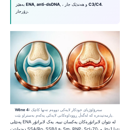
.
C3/C4
, ، و هەندێک جار
anti-dsDNA
,
ENA
بەهێز
زۆرجار.
سەرۆلۆژیای خودکار لایەکی دووەم تەنها کاتێک
Wêne 4:
یارمەتیدەرە کە لەگەڵ ڕووداوەکانی لایەکی یەکەم بەستراو بێت.
پەنێلی ENA لە نێوان لابراتۆرەکان یەکسان نییە. یەک لابراتۆر
دەتوانێت SSA/Ro، SSB/La، Sm، RNP، Scl-70، و Jo-1 تێدا