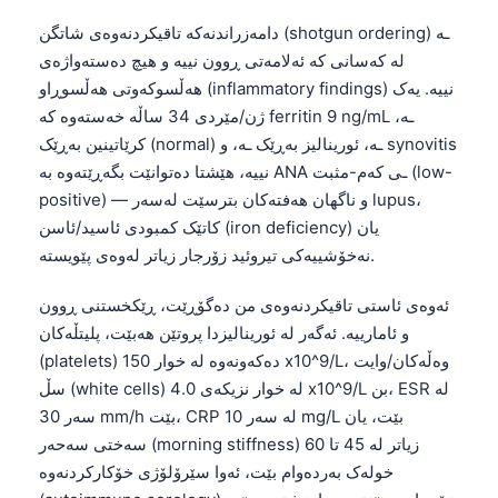
دامەزراندنەکە تاقیکردنەوەی شاتگن (shotgun ordering) ـە
لە کەسانی کە ئەلامەتی ڕوون نییە و هیچ دەستەواژەی
هەڵسوکەوتی هەڵسوڕاو (inflammatory findings) نییە. یەک
ژن/مێردی 34 ساڵە خەستەوە کە ferritin 9 ng/mL ـە،
کرێاتینین بەڕێک (normal) ـە، ئورینالیز بەڕێک ـە، و synovitis
نییە، هێشتا دەتوانێت بگەڕێتەوە بە ANA ـی کەم-مثبت (low-
positive) — و ناگهان هەفتەکان بترسێت لەسەر lupus،
کاتێک کمبودی ئاسید/ئاسن (iron deficiency) یان
نەخۆشییەکی تیروئید زۆرجار زیاتر لەوەی پێویستە.
ئەوەی ئاستی تاقیکردنەوەی من دەگۆڕێت، ڕێکخستنی ڕوون
و ئامارییە. ئەگەر لە ئورینالیزدا پروتێن هەبێت، پلیتڵەکان
(platelets) دەکەونەوە لە خوار 150 x10^9/L، وەڵەکان/وایت
سڵ (white cells) لە خوار نزیکەی 4.0 x10^9/L بن، ESR لە
سەر 30 mm/h بێت، CRP لە سەر 10 mg/L بێت، یان
سەختی سەحەر (morning stiffness) زیاتر لە 45 تا 60
خولەک بەردەوام بێت، ئەوا سێرۆلۆژی خۆکارکردنەوە