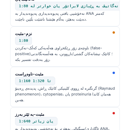
نەگاتیڤ بە ڕێبازی لابراتۆر یان خوارتر لە 1:80
نەخۆشیی بافتی پەیوەندیداری پەیوەندیدار بە ANA کەمتر
دەبێت بەهێز، بەڵام هێشتا ناشێت بڵێین ناچێت.
نزم-مثبت
1:80
ناوچەی زۆر ڕێکخراوی هەڵەیەکی کەڵک-نەکردن (false-
positive)؛ کاتێک نیشانەکان گشتی/ناڕوونن، بە هەڵسەنگاندنی
زۆر بەدقت تفسیر بکە.
مثبت-ناوەڕاست
1:160 تا 1:320
گرنگترە لە ڕووی کلینیکی کاتێک ڕاش، پدیده‌ی ڕەینۆ (Raynaud
phenomenon)، cytopenias، یان proteinuria هەمان کاتدا
هەبن.
مثبت-بە تێتر بەرز
1:640 یان زیاتر
ئاگاداری/سیگنالی بەهێزتر بۆ نەخۆشیی پەیوەندیدار بە ANA،