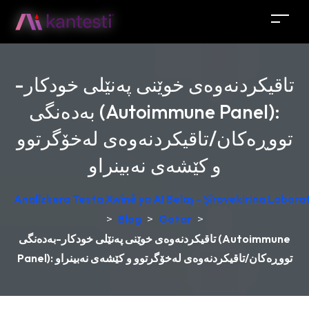
تاقیکردنەوەی خوێنی پەنێلی خودکار-
بەدەنگی (Autoimmune Panel):
تووڕەکان/تاقیکردنەوەی لەخۆگرتوو
و کێشەی نەبینراو
Analîzkera Testa Xwînê ya AI Belaş - Şîrovekirina Laborat
>
Blog
>
Gotar
>
تاقیکردنەوەی خوێنی پەنێلی خودکار-بەدەنگی (Autoimmune
Panel): تووڕەکان/تاقیکردنەوەی لەخۆگرتوو و کێشەی نەبینراو