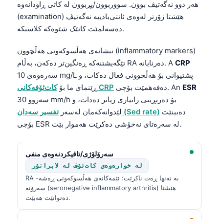
هەر دوو نەگەتیڤ بوون. سووربوون/پڕبوون لە کاتی ڕاودانەوە
O‘zbekcha
(examination) هێشتا زۆرتر لەوەی ئانتی‌بادییە نەگەتیڤ
Українська
دەسەلمێت کاتێک شێوەکە کلاسیکە.
አማርኛ
نیشانەی هەڵسوکەوتی هەڵچوون (inflammatory markers)
Kiswahili
CRP
تێگەیشتنەکە ڕەنگین‌تر دەکەن، بەڵام RA دەرنایانە. A
ភាសាខ្មែរ
سەرەوەی 10 mg/L پشتیوانی بۆ هەڵچوونی فعال دەکات، و
ESR
دەفەهمێت بۆچی. An
کات‌ئۆفەکانی CRP
ڕێنمای ما بۆ
ဗမာစာ
سەروو 30 mm/h بۆ دەربڕینی زانیاری زیاتر دەدات، و
ไทย
دەبینێت
تفسیر سەدان (Sed rate)
لێدوانەکەمان لەسەر
Tagalog
بۆچی ESR لە سەرەتای نەخۆشی دەکرێت هەموار بێت.
Tiếng Việt
Bahasa Melayu
سەرۆلۆژی/تاقیکردنەوەی منفی
لە خوارەوەی کات‌ئۆف لە لابراتۆر
മലയാളം
RA بە تەنها ڕەت ناکرێت؛ ئێمەکانەی هەڵسوکەوتی ڕەشە-
ಕನ್ನಡ
سەرۆنە (seronegative inflammatory arthritis) هێشتا
دەتوانێت هەبێت.
ગુજરાતી
தமிழ்