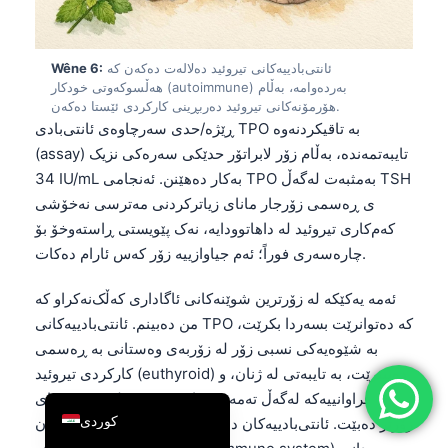
简体中文
Română
ئانتی‌بادییەکانی تیروئید دەلالەت دەکەن کە
Wêne 6:
هەڵسوکەوتی خودکار (autoimmune) بەردەوامە، بەڵام
Türkçe
هۆرمۆنەکانی تیروئید دەربڕینی کارکردی ئێستا دەکەن.
Ελληνικά
ڕێژە/حدی سەرچاوەی ئانتی‌بادی TPO بە تاقیکردنەوە
(assay) تایبەتمەندە، بەڵام زۆر لابراتۆر حدێکی سەرەکی نزیک
Português
34 IU/mL بەکار دەهێنن. ئەنجامی TPO بەمثبەت لەگەڵ TSH
Español
ی ڕەسمی زۆرجار مانای زیاترکردنی مەترسی نەخۆشی
Italiano
کەم‌کاری تیروئید لە داهاتوودایە، نەک پێویستی ڕاستەوخۆ بۆ
چارەسەری فوراً؛ ئەم جیاوازییە زۆر کەس ئارام دەکات.
עִבְרִית
Français
ئەمە یەکێکە لە زۆرترین شوێنەکانی ئاگاداری کەڵک‌نەکراو کە
العربية
من دەبینم. ئانتی‌بادییەکانی TPO کە دەتوانرێت بسەردا بکرێت،
بە شێوەیەکی نسبی زۆر لە زۆربەی وەستانی بە ڕەسمی
Deutsch
کارکردی تیروئید (euthyroid) دەبینرێت، بە تایبەتی لە ژنان، و
English
فراوانییەکە لەگەڵ تەمەنی زیاتر دەبێت و لە دۆخی دوای
لەدایکبوون (postpartum) زۆرتر دەبێت. ئانتی‌بادییەکان دەڵێن