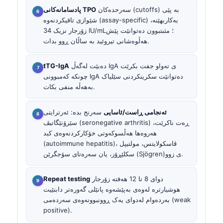
سەرحدەکان (cutoffs) بە پێی
پادسامانەکانى TPO
شێوازی تاقیکردنەوە (assay-specific) بەکاربهێنە،
زۆرجار نزیک 34 IU/mL؛ مثبتبوون دەتوانێت پێش
هەڵوەشانی تیروئید بە ساڵان ڕوو بدات.
دەبێت لەگەڵ IgA ی تەواو جفت بکرێت
tTG-IgA
چونکە کەمبوونی IgA دەتوانێت سکرینکردنی سێلیاک
بەهەڵە منفی بکات.
ئەنجامی ڕاست/ئاسایی
سەرنج بدە: ئەرترایتی
سێرۆنێگاتیڤ (seronegative arthritis) ڕەت ناکرێت،
هەروەها هەڵسوکەوتی خۆکارکردنەوەی کبد
(autoimmune hepatitis)، ڤاسکولایتس، مولتیپل
سکلێڕۆز، یان سەرەتای سۆجگرێن (Sjögren)ی زوو.
دوای 8 تا 12 هەفتە زۆرجار
Repeat testing
هوشیارترە لەوەی بەپێشەوە پانێلی گەورەتر دابنێیت
بەردەوام لەدوای یەک ڕوونبوونەوەی سەردەمی (weak
positive).