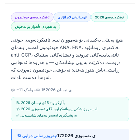
نوێکردنەوەی 2026
تێپەڕاندنی لابراتۆری
تاقیکردنەوەی خودئیمون
بە شێوەی دڵخواز بۆ نەخۆش
هیچ پەنێلی یەکسانی بۆ هەمووان نییە. تاقیکردنەوەی خوێنی
خودئیمون لەسەر بنەمای ANA، ENA، فاکتەری ڕوماتۆید،
anti-CCP، ئانتی‌بادییەکانی تیروئید و نیشانەکانی سێلیاک
دروست دەکرێت بە پێی نیشانەکان — و هەروەها ئەنجامی
ڕاستی/باش هنوز هەندێ نەخۆشی خودئیمون دەبڕێت کە
لەوەدا دەست نادات.
15ی نیسان 2026
📅
📖 ~11 خولەک
📝 بڵاوکراوە:
15ی نیسان 2026
🩺 لەسەر پزیشکی ڕەوانەکراوە:
17ی تەمموزی 2026
✅ بە پشتگیری لەسەر بنەمای شایستەیی
17ی تەمموزی 2026
🔄 بەروزرسانی دوایی: