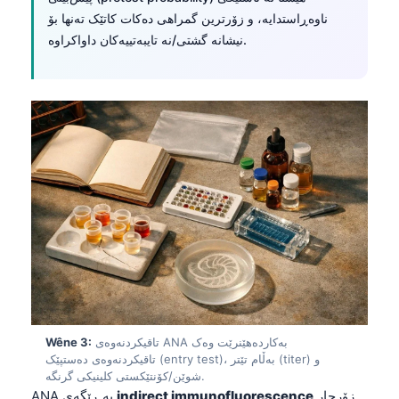
ناوەڕاستدايە، و زۆرترین گمراهی دەکات کاتێک تەنها بۆ
نیشانە گشتی/نە تایبەتییەکان داواکراوە.
تاقیکردنەوەی ANA بەکاردەهێنرێت وەک
Wêne 3:
تاقیکردنەوەی دەستپێک (entry test)، بەڵام تێتر (titer) و
شوێن/کۆنتێکستی کلینیکی گرنگە.
زۆرجار
indirect immunofluorescence
ANA بە ڕێگەی