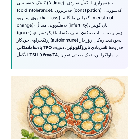
کاتێک خەستەیی (fatigue)، نەهەمواری لەگەڵ ساردی
日本語
(cold intolerance)، قەبزبوون (constipation)، کەمبوونی
Eesti
مۆی سەروو (hair loss)، گۆڕانی مانگانە (menstrual
Azərbaycan dili
change)، نەهێڵبوونی منداڵ (infertility)، یان گۆیتر
(goiter) زۆرتر دەسەڵات دەکەن لە وێنەکەدا، تاقیکردنەوەی
Bosanski
ڕێکخراوی خودکار (autoimmune) پەیوەندیدارەکان زۆرجار
Svenska
هەروەها
ئانتی‌بادی تایرۆگلوبولین
. دەبێت
پادسامانەکانى TPO
Српски језик
, دا داواکرا بن، نەک بەجێی ئەوان.
free T4
û
TSH
لەگەڵ
Íslenska
Հայերեն
Bahasa Indonesia
हिन्दी
Nederlands
Dansk
Български
فارسی