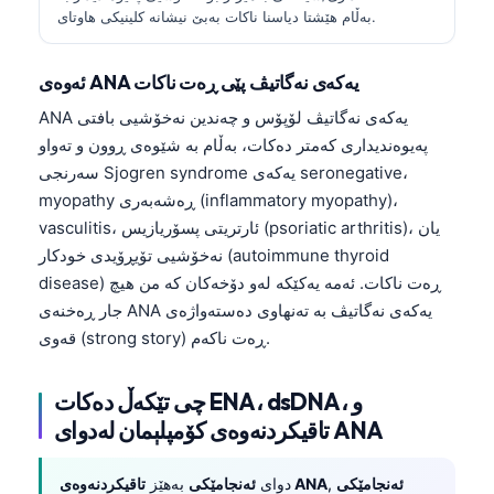
بەڵام هێشتا دیاسنا ناکات بەبێ نیشانە کلینیکی هاوتای.
ئەوەی ANA یەکەی نەگاتیڤ پێی ڕەت ناکات
ANA یەکەی نەگاتیڤ لۆپۆس و چەندین نەخۆشیی بافتی
پەیوەندیداری کەمتر دەکات، بەڵام بە شێوەی ڕوون و تەواو
سەرنجی Sjogren syndrome یەکەی seronegative،
myopathy ڕەشەبەری (inflammatory myopathy)،
vasculitis، ئارتریتی پسۆریازیس (psoriatic arthritis)، یان
نەخۆشیی تۆیڕۆیدی خودکار (autoimmune thyroid
disease) ڕەت ناکات. ئەمە یەکێکە لەو دۆخەکان کە من هیچ
جار ڕەخنەی ANA یەکەی نەگاتیڤ بە تەنهاوی دەستەواژەی
قەوی (strong story) ڕەت ناکەم.
چی تێکەڵ دەکات ENA، dsDNA، و
تاقیکردنەوەی کۆمپلېمان لەدوای ANA
ئەنجامێکی
,
تاقیکردنەوەی ANA
دوای
ئەنجامێکی
بەهێز