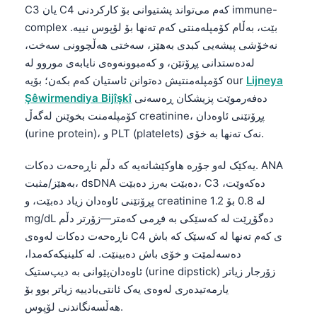
C3 یان C4 کەم می‌تواند پشتیوانی بۆ کارکردنی immune-
complex بێت، بەڵام کۆمپلەمنتی کەم تەنها بۆ لۆپوس نییە.
نەخۆشی پیشەیی کبدی بەهێز، سەختی هەڵچوونی سەخت،
لەدەستدانی پڕۆتێن، و کەمبوونەوەی نایابەی موروو لە
Lijneya
کۆمپلەمنتیش دەتوانن ئاستیان کەم بکەن؛ بۆیە our
دەفەرموێت پزیشکان ڕەسەنی
Şêwirmendiya Bijîşkî
کۆمپلەمنت بخوێنن لەگەڵ creatinine، پڕۆتێنی ئاوەدان
(urine protein)، و PLT (platelets) نەک تەنها بە خۆی.
یەکێک لەو جۆرە هاوکێشانەیە کە دڵم ناڕەحەت دەکات. ANA
بەهێز/مثبت، dsDNA دەبێت بەرز دەبێت، C3 دەکەوێت،
پڕۆتێنی ئاوەدان زیاد دەبێت، و creatinine لە 0.8 بۆ 1.2
mg/dL دەگۆڕێت لە کەسێکی بە فڕمی کەمتر—زۆرتر دڵم
ناڕەحەت دەکات لەوەی C4 ی کەم تەنها لە کەسێک کە باش
دەسەلمێت و خۆی باش دەبینێت. لە کلینیکەکەمدا،
ئاوەدان‌پێوانی بە دیپ‌ستیک (urine dipstick) زۆرجار زیاتر
یارمەتیدەری لەوەی یەک ئانتی‌بادییە زیاتر بوو بۆ
هەڵسەنگاندنی لۆپوس.