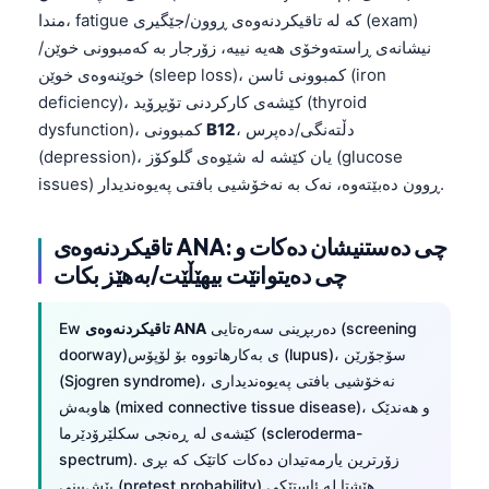
مندا، fatigue کە لە تاقیکردنەوەی ڕوون/جێگیری (exam)
نیشانەی ڕاستەوخۆی هەیە نییە، زۆرجار بە کەمبوونی خوێن/
خوێنەوەی خوێن (sleep loss)، کمبوونی ئاسن (iron
deficiency)، کێشەی کارکردنی تۆیڕۆید (thyroid
، دڵتەنگی/دەپرس
B12
dysfunction)، کمبوونی
(depression)، یان کێشە لە شێوەی گلوکۆز (glucose
issues) ڕوون دەبێتەوە، نەک بە نەخۆشیی بافتی پەیوەندیدار.
تاقیکردنەوەی ANA: چی دەستنیشان دەکات و
چی دەیتوانێت بیهێڵێت/بەهێز بکات
دەربڕینی سەرەتایی (screening
تاقیکردنەوەی ANA
Ew
doorway)ی بەکارهاتووە بۆ لۆپۆس (lupus)، سۆجۆرێن
(Sjogren syndrome)، نەخۆشیی بافتی پەیوەندیداری
هاوبەش (mixed connective tissue disease)، و هەندێک
کێشەی لە ڕەنجی سکلێرۆدێرما (scleroderma-
spectrum). زۆرترین یارمەتیدان دەکات کاتێک کە بڕی
پێش‌بینی (pretest probability) هێشتا لە ئاستێکی