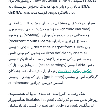
پروتێنوریای نوێ (new proteinuria) ANA دەکاتە دەستپێکی
،
ENA
مانادار، و دواتر تەنها هەندێک نەخۆش پێویستیان بە
، یان تاقیکردنەوەی کۆمپلەمنت هەیە.
dsDNA
نیشانەکانی GI سزاوارن کە خۆیان بەشێکی تایبەتیان هەبێت.
نەخۆشییە درێژخایەنەی ڕەشەبەری (chronic diarrhea)،
پڕبوونەوە (bloating)، زخمەکانی دەم بەردەوام/دووبارە
(recurrent mouth ulcers)، ئوستێۆپۆڕۆزی نەزانراو،
ڕاشێکی شێوەی dermatitis-herpetiformis-like، یان
نەخۆشیی کمبوونی ئاسن (iron deficiency anemia)
بەدەستەوەیەکی سەرنجڕاکێشتر دەدات لە تاقیکردنەوەی
سەرۆلۆژیی سێلیاک (celiac serology) لەوەی ANA، و ئەو
دیکۆدەرەکەی ئەلامەت
زۆرجار یارمەتیدەدات نەخۆشەکان
ببینن کە بۆنەی ناوەوەی (gut history) گرنگترە لەوەی وشەی
autoimmune لەسەر فۆڕمی لابراتۆر.
یەک ڕێنمایی کەڕاستە: خەستەی تەنها لە هەستەوەی
هەڵسووڕاو (isolated fatigue) زۆرجار بەس نییە بۆ گەڕانێکی
گشتی لە پادسامان (broad antibody sweep). لە بەڵگەی