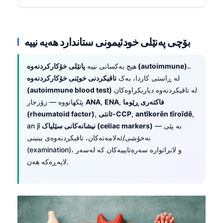
بۆچی پەنێلی خودئیمونی ستاندارد هەیە نییە
.
پانێلی خۆکارکردنەوە (autoimmune).
هیچ یەکسانی نییە
لە ڕاستی کاردا، یەک
تاقیکردنی خوێنی خۆکارکردنەوە
لە تاقیکردنەوە دیاریکراوەکان
(autoimmune blood test)
فاکتەری ڕێوما
,
ENA
,
ANA
پێکهاتووە — زۆرجار
,
antîkorên tîroîdê
,
ئانتی-CCP
,
(rheumatoid factor)
— بە پێی
نیشانەکانی سێلیاک (celiac markers)
an jî
نەخۆشی/ئەلامەتەکان، تاقیکردنەوەی بینینی
(examination)، و لابراتوارە سەرەتایییەکان کە لەسەر
لاپەڕەکە هەن.