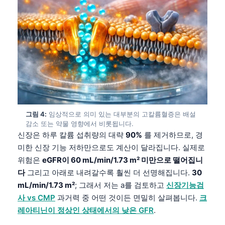
그림 4:
임상적으로 의미 있는 대부분의 고칼륨혈증은 배설
감소 또는 약물 영향에서 비롯됩니다.
신장은 하루 칼륨 섭취량의 대략
90%
를 제거하므로, 경
미한 신장 기능 저하만으로도 계산이 달라집니다. 실제로
위험은
eGFR이 60 mL/min/1.73 m² 미만으로 떨어집니
다
그리고 아래로 내려갈수록 훨씬 더 선명해집니다.
30
mL/min/1.73 m²
; 그래서 저는 a를 검토하고
신장기능검
사 vs CMP
과거력 중 어떤 것이든 면밀히 살펴봅니다.
크
레아티닌이 정상인 상태에서의 낮은 GFR
.