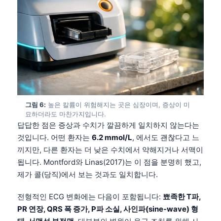
그림 6:
높은 칼륨이 위험해지는 곳은 심장이며, 증상이 미
묘하더라도 마찬가지입니다.
답답한 점은 증상과 수치가 깔끔하게 일치하지 않는다는
것입니다. 어떤 환자는
6.2 mmol/L
, 에서도 괜찮다고 느
끼지만, 다른 환자는 더 낮은 수치에서 약해지거나 서맥이
됩니다. Montford와 Linas(2017)는 이 점을 분명히 했고,
제가 콜(당직)에서 보는 것과도 일치합니다.
전형적인 ECG 변화에는 다음이 포함됩니다:
뾰족한 T파,
Norsk bokmål
PR 연장, QRS 폭 증가, P파 소실, 사인파(sine-wave) 형
Ślōnskŏ gŏdka