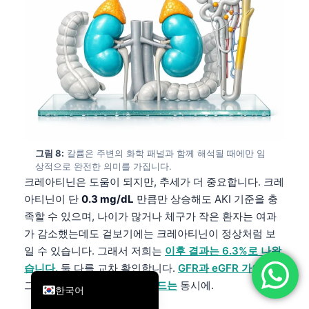
简体中文
Română
Türkçe
Ελληνικά
Português
Español
Italiano
그림 8:
칼륨은 주변의 화학 패널과 함께 해석될 때에만 임
상적으로 완전한 의미를 가집니다.
עִבְרִית
크레아티닌은 도움이 되지만, 추세가 더 중요합니다. 크레
아티닌이 단
0.3 mg/dL
만큼만 상승해도 AKI 기준을 충
Français
족할 수 있으며, 나이가 많거나 체구가 작은 환자는 여과
العربية
가 감소했는데도 겉보기에는 크레아티닌이 정상처럼 보
Deutsch
일 수 있습니다. 그래서 저희는
이후 결과는 6.3%로 나왔
English
습니다.
둘 다를 교차 확인합니다.
GFR과 eGFR 가이드를
그리고
크레아티닌 범위 가이드는
동시에.
한국어