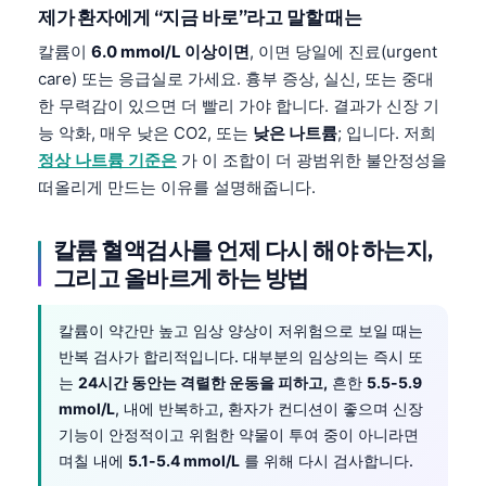
Gàidhlig
제가 환자에게 “지금 바로”라고 말할 때는
Euskara
칼륨이
6.0 mmol/L 이상이면
, 이면 당일에 진료(urgent
Македонски јазик
care) 또는 응급실로 가세요. 흉부 증상, 실신, 또는 중대
한 무력감이 있으면 더 빨리 가야 합니다. 결과가 신장 기
Latviešu valoda
능 악화, 매우 낮은 CO2, 또는
낮은 나트륨
; 입니다. 저희
Galego
정상 나트륨 기준은
가 이 조합이 더 광범위한 불안정성을
অসমীয়া
떠올리게 만드는 이유를 설명해줍니다.
සිංහල
칼륨 혈액검사를 언제 다시 해야 하는지,
سنڌي
그리고 올바르게 하는 방법
پښتو
칼륨이 약간만 높고 임상 양상이 저위험으로 보일 때는
반복 검사가 합리적입니다. 대부분의 임상의는 즉시 또
Slovenčina
는
24시간 동안는 격렬한 운동을 피하고,
흔한
5.5-5.9
Hrvatski
mmol/L
, 내에 반복하고, 환자가 컨디션이 좋으며 신장
Suomi
기능이 안정적이고 위험한 약물이 투여 중이 아니라면
며칠 내에
5.1-5.4 mmol/L
를 위해 다시 검사합니다.
Қазақ тілі