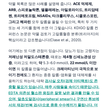
약물 목록은 많은 사례를 설명해 줍니다.
ACE 억제제,
ARB, 스피로놀락톤, 엘플레레논, 아밀로라이드, 트리암테
렌, 트리메토프림, NSAIDs, 타크롤리무스, 시클로스포린,
그리고 헤파린
모두 칼륨을 올릴 수 있으며, 특히 두 가지
또는 세 가지를 함께 쓰면 더 그렇습니다. KDIGO 칼륨 컨
퍼런스 논문은 약물 검토가 고칼륨혈증 분류(트리아지)의
핵심이라고 강조했습니다(Clase et al., 2020).
여기에는 또 다른 관점이 있습니다. 당뇨가 있는 고령자는
저레닌성 저알도스테론증
, 때로는
제4형 신세뇨관성 산
증
, 이라고도 하며,
약
5.3-6.0 mmol/L
22 mmol/L 미만
이면
의 칼륨을 만들어냅니다.
크레아티닌이 극적으로 보
이기 전에도
그 환자는 종종 칼륨-염화물 염 대체제를 사
용하기도 하는데, 대략
검사실 오차(검체 아티팩트)도 존
중할 필요가 있습니다. 매주 사람들을 속이기 때문입니다.
EDTA 의존성 혈소판 응집은 잘못 낮은 결과를 만들 수 있
으며, 말초도말검사(peripheral smear)나 구연산 튜브에
서의 재검(반복 검사)으로 종종 수수께끼가 풀립니다. 더