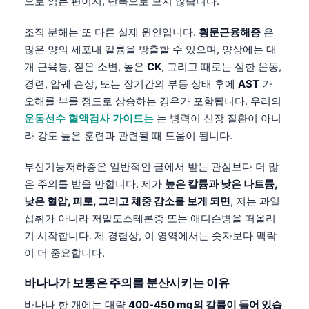
으로 읽는 편이지, 단독으로 보지 않습니다.
조직 분해는 또 다른 실제 원인입니다.
횡문근융해증
은
많은 양의 세포내 칼륨을 방출할 수 있으며, 양상에는 대
개 근육통, 짙은 소변, 높은
CK
, 그리고 때로는 심한 운동,
경련, 압궤 손상, 또는 장기간의 부동 상태 후에
AST
가
오해를 부를 정도로 상승하는 경우가 포함됩니다. 우리의
운동선수 혈액검사 가이드는
는 병력이 신장 질환이 아니
라 강도 높은 훈련과 관련될 때 도움이 됩니다.
부신기능저하증은 일반적인 글에서 받는 관심보다 더 많
은 주의를 받을 만합니다. 제가
높은 칼륨과 낮은 나트륨,
낮은 혈압, 피로, 그리고 체중 감소를 보게 되면
, 저는 과일
섭취가 아니라 저알도스테론증 또는 애디슨병을 떠올리
기 시작합니다. 제 경험상, 이 영역에서는 숫자보다 맥락
이 더 중요합니다.
바나나가 보통은 주의를 분산시키는 이유
바나나 한 개에는 대략
400-450 mg의 칼륨이 들어 있습