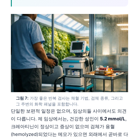
Català
O‘zbekcha
Українська
አማርኛ
Kiswahili
ភាសាខ្មែរ
ဗမာစာ
ไทย
Tagalog
Tiếng Việt
그림 7:
가장 좋은 반복 검사는 채혈 기법, 검체 종류, 그리고
그 주변의 화학 패널을 포함합니다.
Bahasa Melayu
단일한 보편적 일정은 없으며, 임상의들 사이에서도 의견
മലയാളം
이 다릅니다. 제 임상에서는, 건강한 성인이
5.2 mmol/L
,
크레아티닌이 정상이고 증상이 없으며 검체가 용혈
ಕನ್ನಡ
(hemolyzed)되었다는 메모가 있으면 외래에서 곧바로 다
ગુજરાતી