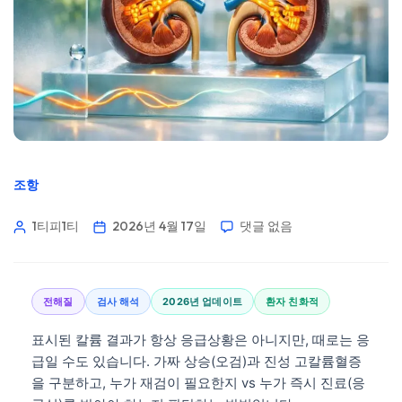
조항
1티피1티
2026년 4월 17일
댓글 없음
전해질
검사 해석
2026년 업데이트
환자 친화적
표시된 칼륨 결과가 항상 응급상황은 아니지만, 때로는 응
급일 수도 있습니다. 가짜 상승(오검)과 진성 고칼륨혈증
을 구분하고, 누가 재검이 필요한지 vs 누가 즉시 진료(응