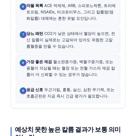
약물 목록
ACE 억제제, ARB, 스피로노락톤, 트리메
토프림, NSAIDs, 타크로리무스, 그리고 칼륨염(염
화칼륨) 대체제는 흔한 유발 요인입니다.
당뇨 패턴
CO2가 낮은 상태에서 혈당이 높으면, 전
신 칼륨이 실제로는 고갈되어 있어도 위험한 고칼
륨혈증을 만들 수 있습니다.
가장 좋은 재검
혈소판증가증, 백혈구증가증, 또는
용혈이 의심될 때는 혈장 또는 전혈 가스의 재검 칼
륨이 더 신뢰할 수 있는 경우가 많습니다.
응급 신호
두근거림, 흉통, 실신, 심한 무기력, 또는
호흡곤란은 지금 즉시 긴급 평가가 필요합니다.
예상치 못한 높은 칼륨 결과가 보통 의미