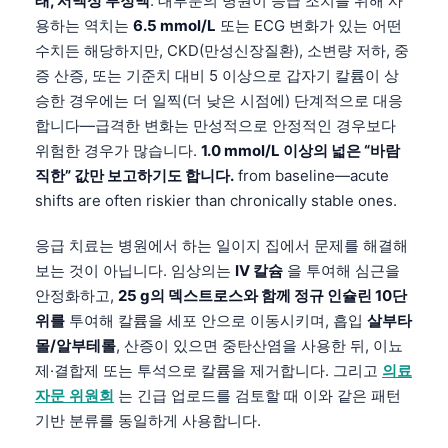
태, 서맥성 부정맥
. 대부분의 병원이 응급 조치를 위해 사
Frysk
용하는 역치는
6.5 mmol/L
또는 ECG 변화가 있는 어떤
수치든 해당하지만, CKD(만성신장질환), 소변량 저하, 중
Esperanto
증 산증, 또는 기준치 대비 5 이상으로 갑자기 칼륨이 상
Беларуская мова
승한 경우에는 더 일찍(더 낮은 시점에) 단계적으로 대응
Татар теле
합니다—급격한 변화는 만성적으로 안정적인 경우보다
위험한 경우가 많습니다.
1.0 mmol/L 이상의 넓은 “바람
Кыргызча
직한” 값만 보고하기도 합니다.
from baseline—acute
ئۇيغۇرچە
shifts are often riskier than chronically stable ones.
Cebuano
응급 치료는 병원에서 하는 일이지 집에서 문제를 해결해
Basa Jawa
보는 것이 아닙니다. 임상의는
IV 칼슘
을 투여해 심근을
ພາສາລາວ
안정화하고,
25 g의 덱스트로스와 함께 정규 인슐린 10단
Монгол
위를
투여해 칼륨을 세포 안으로 이동시키며, 흡입
살부타
몰/알부테롤
, 산증이 있으면 중탄산염을 사용한 뒤, 이뇨
Afrikaans
제·결합제 또는 투석으로 칼륨을 제거합니다. 그리고
의료
العربية المغربية
자문 위원회
는 긴급 업로드를 검토할 때 이와 같은 패턴
Occitan
기반 분류를 동일하게 사용합니다.