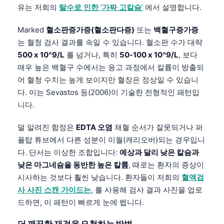
유는 저희의
탈수로 인한 ‘가짜 고칼슘’
에서 설명합니다.
Marked
혈소판증가증(혈소판다증)
또는
백혈구증가증
는 혈청 검사 결과를 속일 수 있습니다. 혈소판 수가 대략
500 x 10^9/L
를 넘거나, 특히
50-100 x 10^9/L
, 보다
매우 높은 백혈구 수에서는 응고 과정에서 칼륨이 방출되
어 혈청 수치는 높게 보이지만 혈장은 정상일 수 있습니
다. 이는 Sevastos 등(2006)이 기술한 전형적인 패턴입
니다.
덜 알려진 함정은
EDTA 오염
채혈 순서가 잘못되거나 퍼
플탑 튜브에서 다른 성분이 이월(캐리오버)되는 경우입니
다. 단서는 이상한 조합입니다:
예상과 달리 낮은 칼슘과
낮은 마그네슘을 동반한 높은 칼륨
, 때로는 환자의 증상이
시사하는 것보다 훨씬 낮습니다. 환자들이 저희의
혈액검
사 사진 스캔 가이드는
, 를 사용해 검사 결과 사진을 업로
드하면, 이 패턴이 빠르게 눈에 띕니다.
더 깨끗한 재검을 요청하는 방법