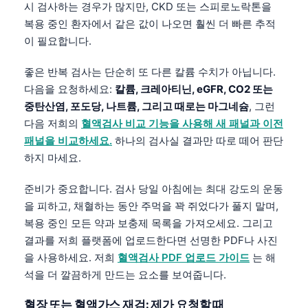
시 검사하는 경우가 많지만, CKD 또는 스피로노락톤을
தமிழ்
복용 중인 환자에서 같은 값이 나오면 훨씬 더 빠른 추적
이 필요합니다.
తెలుగు
मराठी
좋은 반복 검사는 단순히 또 다른 칼륨 수치가 아닙니다.
اردو
다음을 요청하세요:
칼륨, 크레아티닌, eGFR, CO2 또는
중탄산염, 포도당, 나트륨, 그리고 때로는 마그네슘
, 그런
বাংলা
다음 저희의
혈액검사 비교 기능을 사용해 새 패널과 이전
Shqip
패널을 비교하세요.
하나의 검사실 결과만 따로 떼어 판단
Magyar
하지 마세요.
Slovenščina
준비가 중요합니다. 검사 당일 아침에는 최대 강도의 운동
Polski
을 피하고, 채혈하는 동안 주먹을 꽉 쥐었다가 풀지 말며,
복용 중인 모든 약과 보충제 목록을 가져오세요. 그리고
Lietuvių kalba
결과를 저희 플랫폼에 업로드한다면 선명한 PDF나 사진
Русский
을 사용하세요. 저희
혈액검사 PDF 업로드 가이드
는 해
ქართული
석을 더 깔끔하게 만드는 요소를 보여줍니다.
Čeština
혈장 또는 혈액가스 재검: 제가 요청할 때