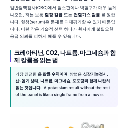
日本語
일반혈액검사(CBC)에서 혈소판이나 백혈구가 매우 높게
Eesti
나오면, 저는 보통
혈장 칼륨
또는
전혈가스 칼륨
를 원합
니다. 혈청(serum)은 문제를 과대평가할 수 있기 때문입
Azərbaycan dili
니다. 이런 작은 기술적 선택 하나가 환자에게 불필요한
Bosanski
응급 의뢰를 피하게 해줄 수 있습니다.
Svenska
Српски језик
크레아티닌, CO2, 나트륨, 마그네슘과 함
께 칼륨을 읽는 법
Íslenska
Հայերեն
가장 안전한
은 칼륨 수치이며,
방법은
신장기능검사,
Bahasa Indonesia
산-염기 상태, 나트륨, 마그네슘, 포도당과 함께 나란히
읽는 것입니다.
. A potassium result without the rest
हिन्दी
of the panel is like a single frame from a movie.
Nederlands
Dansk
Български
فارسی