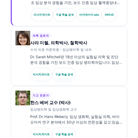
조 임상 분석 경험을 가진, 보드 인증 임상 혈액종양내과
전문의이자 내과 전문의입니다. Kantesti AI의 최고 의료
책임자(CMO)로서 그는 독자적 신경망의 의학적 정확성
리서치게이트
구글 학술 검색
아카데미아.edu
ORCID
에 대한 임상적 감독을 제공합니다. Klein 박사는 생체표
지자 해석과 실험실 진단에 관한 실험실 의학 주제로 광
범위하게 연구를 발표해 왔습니다.
의학 검토자
사라 미첼, 의학박사, 철학박사
수석 의료 자문위원 - 임상병리학 및 내과
Dr. Sarah Mitchell은 18년 이상의 실험실 의학 및 진단
분석 경험을 가진 보드 인증 임상 병리학자입니다. 임상
화학 분야의 전문 자격을 보유하고 있으며, 임상 실무에서
바이오마커 패널과 실험실 분석에 대해 광범위하게 출판
리서치게이트
구글 학술 검색
해 왔습니다.
기고 전문가
한스 베버 교수 (박사)
임상병리학 및 임상생화학 교수
Prof. Dr. Hans Weber는 임상 생화학, 실험실 의학, 바이
오마커 연구 분야에서 30년 이상의 전문성을 갖고 있습
니다. 독일 임상화학회 전 회장으로서, 진단 패널 분석, 바
이오마커 표준화, AI 보조 실험실 의학을 전문으로 합니
리서치게이트
구글 학술 검색