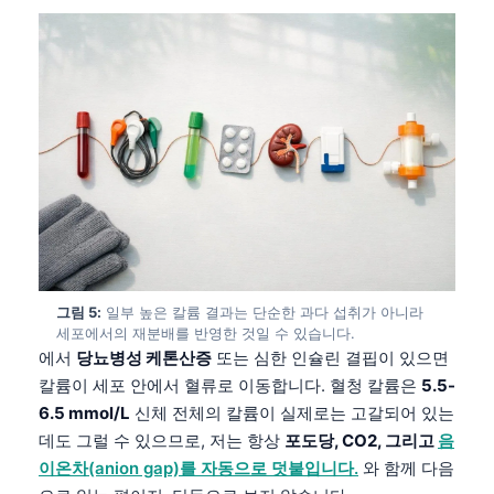
그림 5:
일부 높은 칼륨 결과는 단순한 과다 섭취가 아니라
세포에서의 재분배를 반영한 것일 수 있습니다.
에서
당뇨병성 케톤산증
또는 심한 인슐린 결핍이 있으면
칼륨이 세포 안에서 혈류로 이동합니다. 혈청 칼륨은
5.5-
6.5 mmol/L
신체 전체의 칼륨이 실제로는 고갈되어 있는
데도 그럴 수 있으므로, 저는 항상
포도당, CO2, 그리고
음
이온차(anion gap)를 자동으로 덧붙입니다.
와 함께 다음