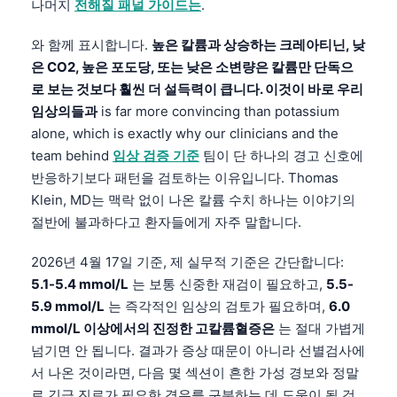
나머지
전해질 패널 가이드는
.
와 함께 표시합니다.
높은 칼륨과 상승하는 크레아티닌, 낮
은 CO2, 높은 포도당, 또는 낮은 소변량은 칼륨만 단독으
로 보는 것보다 훨씬 더 설득력이 큽니다. 이것이 바로 우리
임상의들과
is far more convincing than potassium
alone, which is exactly why our clinicians and the
team behind
임상 검증 기준
팀이 단 하나의 경고 신호에
반응하기보다 패턴을 검토하는 이유입니다. Thomas
Klein, MD는 맥락 없이 나온 칼륨 수치 하나는 이야기의
절반에 불과하다고 환자들에게 자주 말합니다.
2026년 4월 17일 기준, 제 실무적 기준은 간단합니다:
5.1-5.4 mmol/L
는 보통 신중한 재검이 필요하고,
5.5-
5.9 mmol/L
는 즉각적인 임상의 검토가 필요하며,
6.0
mmol/L 이상에서의 진정한 고칼륨혈증은
는 절대 가볍게
넘기면 안 됩니다. 결과가 증상 때문이 아니라 선별검사에
서 나온 것이라면, 다음 몇 섹션이 흔한 가성 경보와 정말
로 긴급 진료가 필요한 경우를 구분하는 데 도움이 될 것