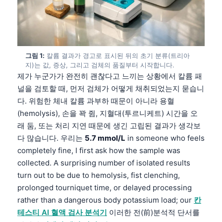
그림 1:
칼륨 결과가 경고로 표시된 뒤의 초기 분류(트리아
지)는 값, 증상, 그리고 검체의 품질부터 시작합니다.
제가 누군가가 완전히 괜찮다고 느끼는 상황에서 칼륨 패
널을 검토할 때, 먼저 검체가 어떻게 채취되었는지 묻습니
다. 위험한 체내 칼륨 과부하 때문이 아니라 용혈
(hemolysis), 손을 꽉 쥠, 지혈대(투르니케트) 시간을 오
래 둠, 또는 처리 지연 때문에 생긴 고립된 결과가 생각보
다 많습니다. 우리는
5.7 mmol/L
in someone who feels
completely fine, I first ask how the sample was
collected. A surprising number of isolated results
turn out to be due to hemolysis, fist clenching,
prolonged tourniquet time, or delayed processing
rather than a dangerous body potassium load; our
칸
테스티 AI 혈액 검사 분석기
이러한 전(前)분석적 단서를