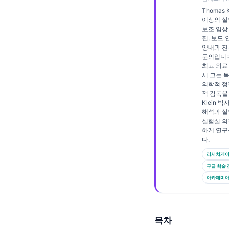
Frysk
Thomas 
이상의 실험
Esperanto
보조 임상
진, 보드
Беларуская мова
양내과 전
문의입니다. 
Татар теле
최고 의료
서 그는 
Кыргызча
의학적 정
적 감독을
ئۇيغۇرچە
Klein 
Cebuano
해석과 실
실험실 의
Basa Jawa
하게 연구
다.
ພາສາລາວ
리서치게
Монгол
구글 학술 
Afrikaans
아카데미아.
العربية المغربية
Occitan
목차