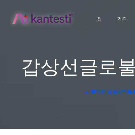
집
가격
갑상선글로불
AI 혈액 검사 분석기 무