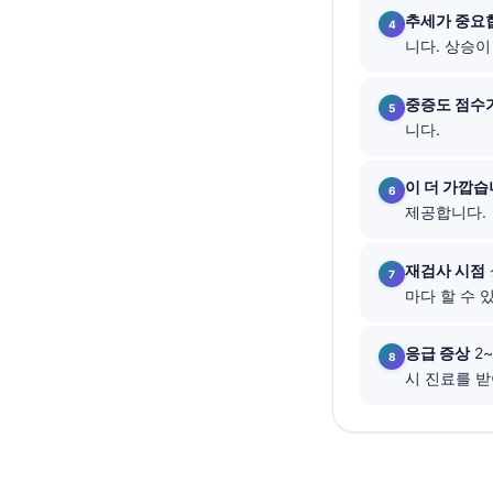
추세가 중요
தமிழ்
니다. 상승
తెలుగు
중증도 점수
मराठी
니다.
اردو
বাংলা
이 더 가깝습
제공합니다.
Shqip
Magyar
재검사 시점
Slovenščina
마다 할 수 
Polski
응급 증상
2
Lietuvių kalba
시 진료를 받
Русский
ქართული
Čeština