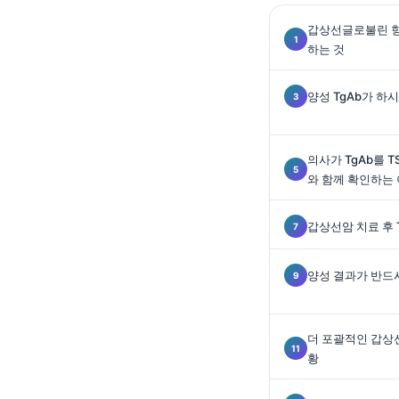
Gàidhlig
갑상선글로불린 항
Euskara
하는 것
Македонски јазик
Latviešu valoda
양성 TgAb가 
Galego
অসমীয়া
의사가 TgAb를 TS
සිංහල
와 함께 확인하는
سنڌي
갑상선암 치료 후 
پښتو
양성 결과가 반드
Slovenčina
Hrvatski
더 포괄적인 갑상
Suomi
황
Қазақ тілі