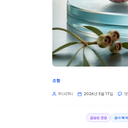
조항
1티피1티
2026년 5월 17일
댓
갑상선 건강
검사 해석