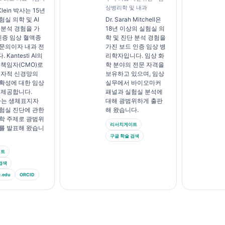
상병리학 및 내과
Klein 박사는 15년
실 의학 및 AI
Dr. Sarah Mitchell은
 분석 경험을 가
18년 이상의 실험실 의
 인증 임상 혈액종
학 및 진단 분석 경험을
문의이자 내과 전
가진 보드 인증 임상 병
Kantesti AI의
리학자입니다. 임상 화
 책임자(CMO)로
학 분야의 전문 자격을
독자적 신경망의
보유하고 있으며, 임상
확성에 대한 임상
실무에서 바이오마커
 제공합니다.
패널과 실험실 분석에
박사는 생체표지자
대해 광범위하게 출판
험실 진단에 관한
해 왔습니다.
학 주제로 광범위
리서치게이트
를 발표해 왔습니
구글 학술 검색
이트
검색
edu
ORCID