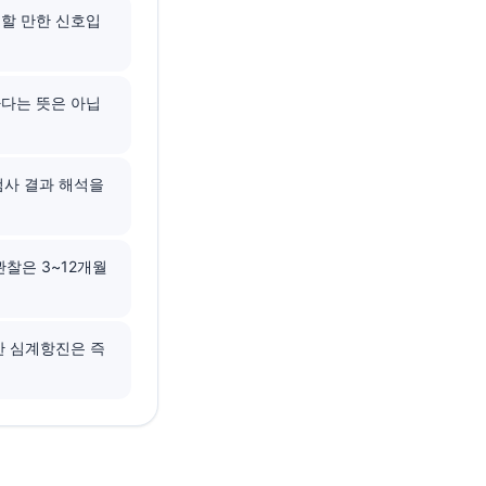
심할 만한 신호입
심하다는 뜻은 아닙
액검사 결과 해석을
찰은 3~12개월
한 심계항진은 즉