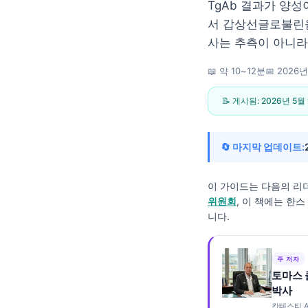
TgAb 결과가 양
서 갑상선글로불린을
사는 추측이 아니라
📖 약 10~12분
📅
2026년
📝 게시됨:
2026년 5월
🔄 마지막 업데이트:
이 가이드는 다음의 리
위원회
, 이 책에는 한
니다.
주 저자
토마스 
Norsk bokmål
박사
Ślōnskŏ gŏdka
칸테스티 A