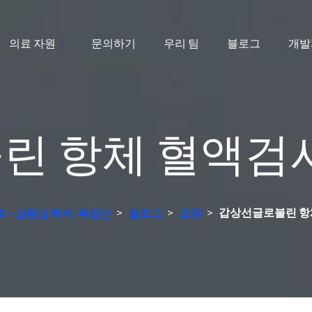
의료 자원
문의하기
우리 팀
블로그
개발
린 항체 혈액검사
료 - 실험실 해석, 독일산
>
블로그
>
조항
>
갑상선글로불린 항