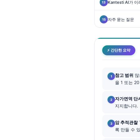
Kantesti AI
Català
O‘zbekcha
자주 묻는 질문
Українська
አማርኛ
Kiswahili
⚡ 간단한 요약
ភាសាខ្មែរ
ဗမာစာ
참고 범위
많
ไทย
을 1 또는 2
Tagalog
Tiếng Việt
자가면역 단
지지합니다.
Bahasa Melayu
മലയാളം
암 추적관찰
ಕನ್ನಡ
록 만들 수 
ગુજરાતી