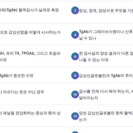
체(TgAb) 혈액검사가 실제로 측정
정상, 경계, 양성으로 무엇을 
TgAb가 그레이브스병이나 산
하시모토 갑상선염을 어떻게 시사하는가
날 수 있나
H, 유리 T4, TPOAb, 그리고 초음파
한 검사실의 양성 결과가 다른
 이유
나올 수 있는 이유
TgAb가 중요한 이유
갑상선글로불린과 TgAb의 추이
검사를 언제 다시 해야 하는지,
시 아프다는 뜻은 아닌 경우
달라지는지
선 패널을 정당화하는 증상과 환자 상
양성 갑상선글로불린 항체 혈액검
는가