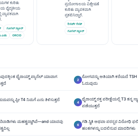
ಯಗಳ ಕುರಿತು
ಪ್ರಯೋಗಾಲಯ ವಿಶ್ಲೇಷಣೆ
ಯ ವೈದ್ಯಕೀಯ
ಕುರಿತು ವ್ಯಾಪಕವಾಗಿ
ಿ ವ್ಯಾಪಕವಾಗಿ
ಪ್ರಕಟಿಸಿದ್ದಾರೆ.
ೆ.
ರಿಸರ್ಚ್ ಗೇಟ್
್
ಗೂಗಲ್ ಸ್ಕಾಲರ್
ಗೂಗಲ್ ಸ್ಕಾಲರ್
ಾ.ಎಡು
ORCID
ುದಕ್ಕಿಂತ ಥೈರಾಯ್ಡ್ ಪ್ಯಾನೆಲ್ ಯಾವಾಗ
ರೋಗವನ್ನು ಅತಿಯಾಗಿ ಕರೆಯದೆ TSH ಮ
ತ್ತದೆ
ಓದುವುದು
ಥೈರಾಯ್ಡ್ ರಕ್ತ ಪರೀಕ್ಷೆಯಲ್ಲಿ T3 ತನ್ನ 
ನ್ನು ಫ್ರೀ T4 ನಿಮಗೆ ಏನು ತಿಳಿಸುತ್ತದೆ
ಪಡೆಯುತ್ತದೆ
ಿಬಾಡಿಗಳು ಮಹತ್ವದ್ದಾಗಿವೆ—and ಯಾವವು
ಗಡಿ ಸ್ಥಿತಿ ಅಥವಾ ಪರಸ್ಪರ ವಿರೋಧಿ 
ವವಿಲ್ಲ
ಹಂತಗಳನ್ನು ಬದಲಿಸುವ ಮಾದರಿಗಳು