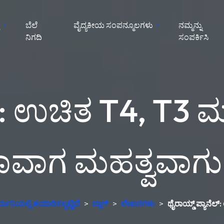
ೆ
ಬೆಲೆ
ವೈದ್ಯಕೀಯ ಸಂಪನ್ಮೂಲಗಳು
ನಮ್ಮನ್ನು
ನಿಗದಿ
ಸಂಪರ್ಕಿಸಿ
ಲ್: ಉಚಿತ T4, T3 ಮ
ವಾಗ ಮಹತ್ವವಾಗುತ್
್ಮನಿಯಲ್ಲಿ ತಯಾರಿಸಲ್ಪಟ್ಟಿದೆ
>
ಬ್ಲಾಗ್
>
ಲೇಖನಗಳು
>
ಥೈರಾಯ್ಡ್ ಪ್ಯಾನೆಲ