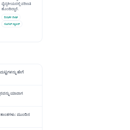
ವೈದ್ಯಕೀಯದಲ್ಲಿ ಪರಿಣತಿ
ಹೊಂದಿದ್ದಾರೆ.
ರಿಸರ್ಚ್ ಗೇಟ್
ಗೂಗಲ್ ಸ್ಕಾಲರ್
ಟ್ಟಗಳನ್ನು ಹೇಗೆ
ಸ್ಥಾನವನ್ನು ಯಾವಾಗ
ಫಲಿತಾಂಶಗಳು: ಮುಂದಿನ