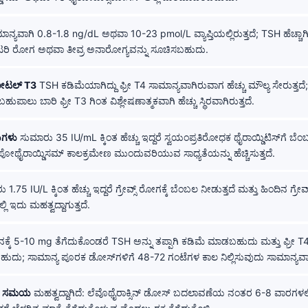
ನ್ಯವಾಗಿ 0.8-1.8 ng/dL ಅಥವಾ 10-23 pmol/L ವ್ಯಾಪ್ತಿಯಲ್ಲಿರುತ್ತದೆ; TSH ಹೆಚ್ಚಾಗಿಲ
ಯೂಟರಿ ರೋಗ ಅಥವಾ ತೀವ್ರ ಅನಾರೋಗ್ಯವನ್ನು ಸೂಚಿಸಬಹುದು.
ಟೋಟಲ್ T3
TSH ಕಡಿಮೆಯಾಗಿದ್ದು ಫ್ರೀ T4 ಸಾಮಾನ್ಯವಾಗಿರುವಾಗ ಹೆಚ್ಚು ಮೌಲ್ಯ ಸೇರುತ್ತದೆ
ಾಲು ಬಾರಿ ಫ್ರೀ T3 ಗಿಂತ ವಿಶ್ಲೇಷಣಾತ್ಮಕವಾಗಿ ಹೆಚ್ಚು ಸ್ಥಿರವಾಗಿರುತ್ತದೆ.
ಯಗಳು
ಸುಮಾರು 35 IU/mL ಕ್ಕಿಂತ ಹೆಚ್ಚು ಇದ್ದರೆ ಸ್ವಯಂಪ್ರತಿರೋಧಕ ಥೈರಾಯ್ಡಿಟಿಸ್‌ಗೆ ಬೆಂ
ಹೈಪೋಥೈರಾಯ್ಡಿಸಮ್ ಕಾಲಕ್ರಮೇಣ ಮುಂದುವರಿಯುವ ಸಾಧ್ಯತೆಯನ್ನು ಹೆಚ್ಚಿಸುತ್ತದೆ.
.75 IU/L ಕ್ಕಿಂತ ಹೆಚ್ಚು ಇದ್ದರೆ ಗ್ರೇವ್ಸ್ ರೋಗಕ್ಕೆ ಬೆಂಬಲ ನೀಡುತ್ತದೆ ಮತ್ತು ಹಿಂದಿನ ಗ್ರೇವ್ಸ
ಿ ಇದು ಮಹತ್ವದ್ದಾಗುತ್ತದೆ.
ನಕ್ಕೆ 5-10 mg ತೆಗೆದುಕೊಂಡರೆ TSH ಅನ್ನು ತಪ್ಪಾಗಿ ಕಡಿಮೆ ಮಾಡಬಹುದು ಮತ್ತು ಫ್ರೀ 
ಿಸಬಹುದು; ಸಾಮಾನ್ಯ ಪೂರಕ ಡೋಸ್‌ಗಳಿಗೆ 48-72 ಗಂಟೆಗಳ ಕಾಲ ನಿಲ್ಲಿಸುವುದು ಸಾಮಾನ್ಯವಾಗ
ೆಯ ಸಮಯ
ಮಹತ್ವದ್ದಾಗಿದೆ: ಲೆವೊಥೈರಾಕ್ಸಿನ್ ಡೋಸ್ ಬದಲಾವಣೆಯ ನಂತರ 6-8 ವಾರಗಳಲ್ಲ