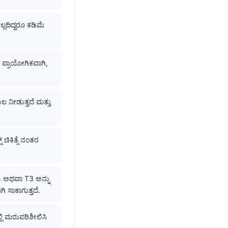
್ಲದಿದ್ದರೂ ಕಡಿಮೆ
; ಪ್ರಾಯೋಗಿಕವಾಗಿ,
ಬಲ ನೀಡುತ್ತದೆ ಮತ್ತು
್ ಚಿಕಿತ್ಸೆ ನಂತರ
T4 ಅಥವಾ T3 ಅನ್ನು
ಿ ಸಾಕಾಗುತ್ತದೆ.
ಿ ಮರುಪರಿಶೀಲಿಸಿ