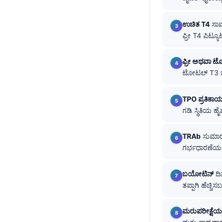
తెలుగు
ಉಚಿತ T4
ಸಾಮಾ
मराठी
ಫ್ರೀ T4 ಪಿಟ್
اردو
ಫ್ರೀ ಅಥವಾ 
বাংলা
ಟೋಟಲ್ T3 ಬಹುಪ
Shqip
Magyar
TPO ಪ್ರತಿಕಾ
ಗಡಿ ಸ್ಥಿತಿಯ 
Slovenščina
한국어
TRAb
ಸುಮಾರು 1
Polski
ಗರ್ಭಧಾರಣೆಯಲ್ಲ
Lietuvių kalba
ಬಯೋಟಿನ್
ದಿ
Русский
ತಪ್ಪಾಗಿ ಹೆಚ್ಚ
ქართული
Čeština
ಮರುಪರೀಕ್ಷ