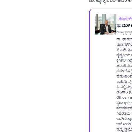
ಡಾ. ಹ್ಯಾನ್ಸ್ ವೆಬರ್ ಅವರ 
Frysk
Esperanto
ಪ್ರಮುಖ ಲ
ಥಾಮಸ್ ಕ
Беларуская мова
ಮುಖ್ಯ ವೈದ್ಯಾಧ
Татар теле
ಡಾ. ಥಾಮಸ್
ವರ್ಷಗಳಿಗಿ
Кыргызча
ಹೊಂದಿರು
ئۇيغۇرچە
ವೈದ್ಯಕೀಯ 
ಕ್ಲಿನಿಕಲ್ ವ
Cebuano
ಹೊಂದಿರುವ
ಪ್ರಮಾಣಿತ ಕ್
Basa Jawa
ಹೆಮಟಾಲಜಿಸ್
ಇಂಟರ್ನಿಸ್ಟ್
ພາສາລາວ
AI ನಲ್ಲಿ ಮ
ಅಧಿಕಾರಿ (
Монгол
Officer) 
ಸ್ವಂತ (pro
Afrikaans
ನೆಟ್‌ವರ್ಕ್
العربية المغربية
ನಿಖರತೆಯ ಮ
ಒದಗಿಸುತ್ತಾ
Occitan
ಬಯೋಮಾರ್ಕರ
ಮತ್ತು ಪ್