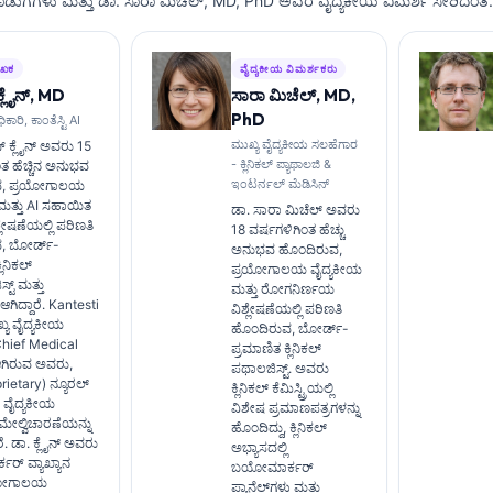
ಕೊಡುಗೆಗಳು ಮತ್ತು ಡಾ. ಸಾರಾ ಮಿಚೆಲ್, MD, PhD ಅವರ ವೈದ್ಯಕೀಯ ವಿಮರ್ಶೆ ಸೇರಿದಂತೆ.
ೇಖಕ
ವೈದ್ಯಕೀಯ ವಿಮರ್ಶಕರು
್ಲೈನ್, MD
ಸಾರಾ ಮಿಚೆಲ್, MD,
PhD
ಿಕಾರಿ, ಕಾಂತೆಸ್ಟಿ AI
ಮುಖ್ಯ ವೈದ್ಯಕೀಯ ಸಲಹೆಗಾರ
 ಕ್ಲೈನ್ ಅವರು 15
- ಕ್ಲಿನಿಕಲ್ ಪ್ಯಾಥಾಲಜಿ &
ಂತ ಹೆಚ್ಚಿನ ಅನುಭವ
ಇಂಟರ್ನಲ್ ಮೆಡಿಸಿನ್
ವ, ಪ್ರಯೋಗಾಲಯ
ಮತ್ತು AI ಸಹಾಯಿತ
ಡಾ. ಸಾರಾ ಮಿಚೆಲ್ ಅವರು
ಿಶ್ಲೇಷಣೆಯಲ್ಲಿ ಪರಿಣತಿ
18 ವರ್ಷಗಳಿಗಿಂತ ಹೆಚ್ಚು
, ಬೋರ್ಡ್-
ಅನುಭವ ಹೊಂದಿರುವ,
ಲಿನಿಕಲ್
ಪ್ರಯೋಗಾಲಯ ವೈದ್ಯಕೀಯ
ಟ್ ಮತ್ತು
ಮತ್ತು ರೋಗನಿರ್ಣಯ
 ಆಗಿದ್ದಾರೆ. Kantesti
ವಿಶ್ಲೇಷಣೆಯಲ್ಲಿ ಪರಿಣತಿ
ುಖ್ಯ ವೈದ್ಯಕೀಯ
ಹೊಂದಿರುವ, ಬೋರ್ಡ್-
Chief Medical
ಪ್ರಮಾಣಿತ ಕ್ಲಿನಿಕಲ್
ಆಗಿರುವ ಅವರು,
ಪಥಾಲಜಿಸ್ಟ್. ಅವರು
prietary) ನ್ಯೂರಲ್
ಕ್ಲಿನಿಕಲ್ ಕೆಮಿಸ್ಟ್ರಿಯಲ್ಲಿ
‌ನ ವೈದ್ಯಕೀಯ
ವಿಶೇಷ ಪ್ರಮಾಣಪತ್ರಗಳನ್ನು
ೇಲ್ವಿಚಾರಣೆಯನ್ನು
ಹೊಂದಿದ್ದು, ಕ್ಲಿನಿಕಲ್
ರೆ. ಡಾ. ಕ್ಲೈನ್ ಅವರು
ಅಭ್ಯಾಸದಲ್ಲಿ
್ ವ್ಯಾಖ್ಯಾನ
ಬಯೋಮಾರ್ಕರ್
ರಯೋಗಾಲಯ
ಪ್ಯಾನೆಲ್‌ಗಳು ಮತ್ತು