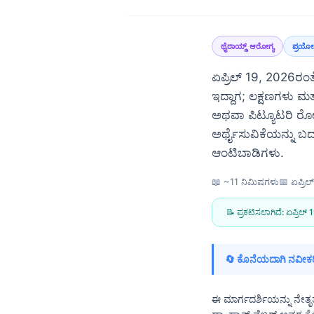
ಥೈರಾಯ್ಡ್ ಆರೋಗ್ಯ
ಪ್ರಯೋ
ಏಪ್ರಿಲ್ 19, 2026ರಂತೆ,
ಇದ್ದಾಗ; ಲಕ್ಷಣಗಳು ಮತ
ಅಥವಾ ಪಿಟ್ಯೂಟರಿ ರೋಗದ
ಅರ್ಥೈಸುವಿಕೆಯನ್ನು ಬದ
ಆಂಟಿಬಾಡಿಗಳು.
📖 ~11 ನಿಮಿಷಗಳು
📅
ಏಪ್ರಿ
📝 ಪ್ರಕಟಿಸಲಾಗಿದೆ:
ಏಪ್ರಿಲ್
🔄 ಕೊನೆಯದಾಗಿ ನವೀಕರ
Norsk bokmål
ಈ ಮಾರ್ಗದರ್ಶಿಯನ್ನು ನೇತೃತ
Ślōnskŏ gŏdka