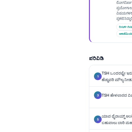
Gàidhlig
ರೋಗನಿರ್ಣ
ಪ್ರಯೋಗಾಲ
Euskara
ವಿಷಯಗಳಲ್ಲ
ಪ್ರಕಟಿಸಿದ್ದಾರ
Македонски јазик
ರಿಸರ್ಚ್ ಗೇಟ
Latviešu valoda
ಅಕಾಡೆಮಿಯ
Galego
অসমীয়া
ಪರಿವಿಡಿ
සිංහල
سنڌي
TSH ಒಂದರಷ್ಟೇ ಇರುವ
پښتو
ಹೆಚ್ಚುವರಿ ಮೌಲ್ಯ ನೀಡು
TSH ಹೇಳಲಾರದ ವಿಷಯವ
Slovenčina
Hrvatski
ಯಾವ ಥೈರಾಯ್ಡ್ ಆಂಟ
Suomi
ಬಹುಪಾಲು ಬಾರಿ ಮಹತ್
Қазақ тілі