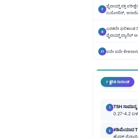
Català
ಥೈರಾಯ್ಡ್ ರಕ್ತ ಪರೀಕ್
ಬಯೋಟಿನ್, ಅನಾರೋಗ್
O‘zbekcha
Українська
ಎರಡನೇ ಫಲಿತಾಂಶ 
አማርኛ
ಥೈರಾಯ್ಡ್ ಪ್ಯಾನೆಲ್ ಅ
Kiswahili
ಪದೇ ಪದೇ ಕೇಳಲಾಗುವ
ភាសាខ្មែរ
ဗမာစာ
ไทย
⚡ ತ್ವರಿತ ಸಾರಾಂಶ
Tagalog
Tiếng Việt
Bahasa Melayu
TSH ಸಾಮಾನ್ಯ ಶ
0.27-4.2 ಬಳಸು
മലയാളം
ગુજરાતી
ಕಡಿಮೆಯಾದ 
ಹೈಪರ್ ಥೈರಾಯ
தமிழ்