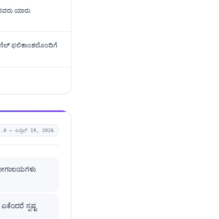
ದವರು ಯಾರು
ಾನೆಲ್ ಫಲಿತಾಂಶದೊಂದಿಗೆ
1.0 —
ಏಪ್ರಿಲ್ 19, 2026
ಪ್ರಯೋಗಾಲಯಗಳು
ಏಕೆಂದರೆ ಸ್ಪಷ್ಟ