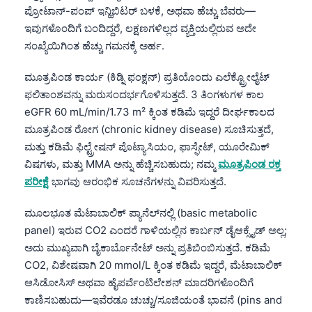
ಪ್ರೋಟಾನ್-ಪಂಪ್ ಇನ್ಹಿಬಿಟರ್ ಬಳಕೆ, ಅಥವಾ ಹೆಚ್ಚು ಬೆವರು—
తెలుగు
ಇವುಗಳೊಂದಿಗೆ ಬಂದಿದ್ದರೆ, ಲಕ್ಷಣಗಳಿಲ್ಲದ ವ್ಯಕ್ತಿಯಲ್ಲಿರುವ ಅದೇ
मराठी
ಸಂಖ್ಯೆಯಿಗಿಂತ ಹೆಚ್ಚು ಗಮನಕ್ಕೆ ಅರ್ಹ.
اردو
ಮೂತ್ರಪಿಂಡ ಕಾರ್ಯ (ಕಿಡ್ನಿ ಫಂಕ್ಷನ್) ಪ್ರತಿಯೊಂದು ಎಲೆಕ್ಟ್ರೋಲೈಟ್
বাংলা
ಫಲಿತಾಂಶವನ್ನು ಮರುಸಂದರ್ಭಗೊಳಿಸುತ್ತದೆ. 3 ತಿಂಗಳುಗಳ ಕಾಲ
eGFR 60 mL/min/1.73 m² ಕ್ಕಿಂತ ಕಡಿಮೆ ಇದ್ದರೆ ದೀರ್ಘಕಾಲದ
Shqip
ಮೂತ್ರಪಿಂಡ ರೋಗ (chronic kidney disease) ಸೂಚಿಸುತ್ತದೆ,
Magyar
ಮತ್ತು ಕಡಿಮೆ ಫಿಲ್ಟ್ರೇಷನ್ ಪೊಟ್ಯಾಸಿಯಂ, ಫಾಸ್ಫೇಟ್, ಯೂರೇಮಿಕ್
Slovenščina
ವಿಷಗಳು, ಮತ್ತು MMA ಅನ್ನು ಹೆಚ್ಚಿಸಬಹುದು; ನಮ್ಮ
ಮೂತ್ರಪಿಂಡ ರಕ್ತ
ಪರೀಕ್ಷೆ
ಭಾಗವು ಆರಂಭಿಕ ಸೂಚನೆಗಳನ್ನು ವಿವರಿಸುತ್ತದೆ.
한국어
Polski
ಮೂಲಭೂತ ಮೆಟಾಬಾಲಿಕ್ ಪ್ಯಾನೆಲ್‌ನಲ್ಲಿ (basic metabolic
Lietuvių kalba
panel) ಇರುವ CO2 ಎಂದರೆ ಗಾಳಿಯಲ್ಲಿನ ಕಾರ್ಬನ್ ಡೈಆಕ್ಸೈಡ್ ಅಲ್ಲ;
ಅದು ಮುಖ್ಯವಾಗಿ ಬೈಕಾರ್ಬೊನೇಟ್ ಅನ್ನು ಪ್ರತಿಬಿಂಬಿಸುತ್ತದೆ. ಕಡಿಮೆ
Русский
CO2, ವಿಶೇಷವಾಗಿ 20 mmol/L ಕ್ಕಿಂತ ಕಡಿಮೆ ಇದ್ದರೆ, ಮೆಟಾಬಾಲಿಕ್
ქართული
ಆಸಿಡೋಸಿಸ್ ಅಥವಾ ಹೈಪರ್ವೆಂಟಿಲೇಶನ್ ಮಾದರಿಗಳೊಂದಿಗೆ
Čeština
ಕಾಣಿಸಬಹುದು—ಇವೆರಡೂ ಚುಚ್ಚು/ಸೂಜಿಯಂತೆ ಭಾವನೆ (pins and