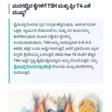
ಮರಗಟ್ಟಿದ ಕೈಗಳಿಗೆ TSH ಮತ್ತು ಫ್ರೀ T4 ಏಕೆ
ಮುಖ್ಯ?
ಥೈರಾಯ್ಡ್ ರೋಗವು ದ್ರವ ಸಂಗ್ರಹ ಹೆಚ್ಚಿಸುವುದು, ಕಾರ್ಪಲ್ ಟನಲ್
ಒತ್ತಡ, ಸ್ನಾಯುಗಳ ಮೆಟಾಬಾಲಿಸಂ, ಮತ್ತು ನರ ಕಾರ್ಯವನ್ನು
ಹದಗೆಡಿಸುವುದರ ಮೂಲಕ ನಿಶ್ಚೇತನ ಕೈಗಳನ್ನು
ಉಂಟುಮಾಡಬಹುದು. TSH ಅನ್ನು ಸಾಮಾನ್ಯವಾಗಿ 0.4–4.0
mIU/L ಹತ್ತಿರ ಎಂದು ಅರ್ಥೈಸಲಾಗುತ್ತದೆ, ಆದರೆ ಪ್ರತಿಯೊಂದು ಲ್ಯಾಬ್
ತನ್ನದೇ ಶ್ರೇಣಿಯನ್ನು ಬಳಸುತ್ತದೆ; ಕಡಿಮೆ free T4 ಜೊತೆಗೆ ಹೆಚ್ಚಿನ
TSH ಇದ್ದರೆ ಸ್ಪಷ್ಟ ಹೈಪೋಥೈರಾಯ್ಡಿಸಂ ಅನ್ನು ಬೆಂಬಲಿಸುತ್ತದೆ. ನಮ್ಮ
ಥೈರಾಯ್ಡ್ ರೋಗದ ರಕ್ತ ಪರೀಕ್ಷೆ
ಲೇಖನವು ಮುಖ್ಯ ಮಾದರಿಗಳನ್ನು
ವಿವರಿಸುತ್ತದೆ.