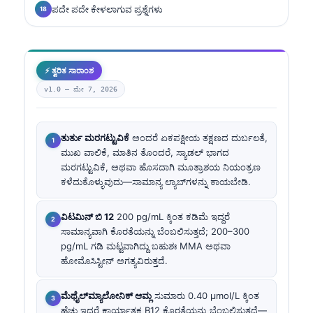
ಪದೇ ಪದೇ ಕೇಳಲಾಗುವ ಪ್ರಶ್ನೆಗಳು
⚡ ತ್ವರಿತ ಸಾರಾಂಶ
v1.0 —
ಮೇ 7, 2026
ತುರ್ತು ಮರಗಟ್ಟುವಿಕೆ
ಅಂದರೆ ಏಕಪಕ್ಷೀಯ ತಕ್ಷಣದ ದುರ್ಬಲತೆ,
ಮುಖ ವಾಲಿಕೆ, ಮಾತಿನ ತೊಂದರೆ, ಸ್ಯಾಡಲ್ ಭಾಗದ
ಮರಗಟ್ಟುವಿಕೆ, ಅಥವಾ ಹೊಸದಾಗಿ ಮೂತ್ರಾಶಯ ನಿಯಂತ್ರಣ
ಕಳೆದುಕೊಳ್ಳುವುದು—ಸಾಮಾನ್ಯ ಲ್ಯಾಬ್‌ಗಳನ್ನು ಕಾಯಬೇಡಿ.
ವಿಟಮಿನ್ ಬಿ 12
200 pg/mL ಕ್ಕಿಂತ ಕಡಿಮೆ ಇದ್ದರೆ
ಸಾಮಾನ್ಯವಾಗಿ ಕೊರತೆಯನ್ನು ಬೆಂಬಲಿಸುತ್ತದೆ; 200–300
pg/mL ಗಡಿ ಮಟ್ಟವಾಗಿದ್ದು ಬಹುಶಃ MMA ಅಥವಾ
ಹೋಮೊಸಿಸ್ಟೀನ್ ಅಗತ್ಯವಿರುತ್ತದೆ.
ಮೆಥೈಲ್‌ಮ್ಯಾಲೋನಿಕ್ ಆಮ್ಲ
ಸುಮಾರು 0.40 µmol/L ಕ್ಕಿಂತ
ಹೆಚ್ಚು ಇದ್ದರೆ ಕಾರ್ಯಾತ್ಮಕ B12 ಕೊರತೆಯನ್ನು ಬೆಂಬಲಿಸುತ್ತದೆ—