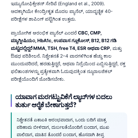
ಇಮ್ಯುನೋಫಿಕ್ಸೇಶನ್ ಸೇರಿವೆ (England et al., 2009).
ಅದಕ್ಕಾಗಿಯೇ ಕೇಂದ್ರೀಕೃತ ಮೊದಲ ಪ್ಯಾನೆಲ್, ಯಾದೃಚ್ಛಿಕ 40-
ಪರೀಕ್ಷೆಗಳ ಶಾಪಿಂಗ್ ಪಟ್ಟಿಗಿಂತ ಉತ್ತಮ.
ಪ್ರಾಯೋಗಿಕ ಆರಂಭಿಕ ಪ್ಯಾನೆಲ್ ಎಂದರೆ
CBC, CMP,
ಮ್ಯಾಗ್ನೀಷಿಯಂ, HbA1c, ಉಪವಾಸ ಗ್ಲೂಕೋಸ್, B12, B12 ಗಡಿ
ಮಟ್ಟದಲ್ಲಿದ್ದರೆ MMA, TSH, free T4, ESR ಅಥವಾ CRP
, ಮತ್ತು
ಔಷಧ ಪರಿಶೀಲನೆ. ನಿಶ್ಚೇತನತೆ 2–4 ವಾರಗಳಿಗಿಂತ ಹೆಚ್ಚು ಕಾಲ
ಮುಂದುವರಿದರೆ, ಹರಡುತ್ತಿದ್ದರೆ, ಅಥವಾ ನಿದ್ರೆಯಿಂದ ಎಬ್ಬಿಸುತ್ತಿದ್ದರೆ, ರಕ್ತ
ಫಲಿತಾಂಶಗಳನ್ನು ಪ್ರತ್ಯೇಕವಾಗಿ ಓದುವುದಕ್ಕಿಂತ ನ್ಯೂರಾಲಜಿಕಲ್
ಪರೀಕ್ಷೆಯೊಂದಿಗೆ ಜೋಡಿಸಬೇಕು.
ಯಾವಾಗ ಮರಗಟ್ಟುವಿಕೆಗೆ ಲ್ಯಾಬ್‌ಗಳ ಬದಲು
ತುರ್ತು ಆರೈಕೆ ಬೇಕಾಗುತ್ತದೆ?
ನಿಶ್ಚೇತನತೆ ಏಕಾಏಕಿ ಆರಂಭವಾದಾಗ, ಒಂದು ಬದಿಗೆ ಮಾತ್ರ
ಪರಿಣಾಮ ಬೀಳಿದಾಗ, ದುರ್ಬಲತೆಯೊಂದಿಗೆ ಬಂದಾಗ, ಮುಖ
ವಾಲಿದಾಗ, ಮಾತಿನ ತೊಂದರೆ ಬಂದಾಗ, ಹೊಸದಾಗಿ ತೀವ್ರ