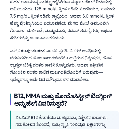
ಬಹಳ ಅಸಾಮಾನ್ಯ ಎಲೆಕ್ಟ್ರೋಲೈಟ್‌ಗಳೂ ನ್ಯೂರಾಲಜಿಕಲ್ ರೀತಿಯಲ್ಲಿ
ಅನಿಸಬಹುದು. 125 mmol/L ಕ್ಕಿಂತ ಕಡಿಮೆ ಸೋಡಿಯಂ, ಸುಮಾರು
7.5 mg/dL ಕ್ಕಿಂತ ಕಡಿಮೆ ಕ್ಯಾಲ್ಸಿಯಂ, ಅಥವಾ 6.0 mmol/L ಕ್ಕಿಂತ
ಹೆಚ್ಚು ಪೊಟ್ಯಾಸಿಯಂ ಬದಲಾವಣೆಯ ವೇಗದ ಮೇಲೆ ಅವಲಂಬಿಸಿ
ಗೊಂದಲ, ದುರ್ಬಲತೆ, ಚುಚ್ಚುಮಾತು, ರಿದಮ್ ಸಮಸ್ಯೆಗಳು, ಅಥವಾ
ಸೆಳೆತಗಳನ್ನು ಉಂಟುಮಾಡಬಹುದು.
ಮೌನ ಕೆಂಪು-ಸಂಕೇತ ಎಂದರೆ ಪ್ರಗತಿ. ದಿನಗಳ ಅವಧಿಯಲ್ಲಿ
ಬೆರಳುಗಳಿಂದ ಮೊಣಕಾಲುಗಳವರೆಗೆ ಏರುತ್ತಿರುವ ನಿಶ್ಚೇತನತೆ, ಹೊಸ
ಕ್ಯಾನ್ಸರ್ ಚಿಕಿತ್ಸೆ ನಂತರ ಕಾಣಿಸಿಕೊಳ್ಳುವುದು, ಅಥವಾ ಇತ್ತೀಚಿನ
ಸೋಂಕಿನ ನಂತರ ಕಾಲಿನ ದುರ್ಬಲತೆಯೊಂದಿಗೆ ಬರುವುದು—
ಇವೆಲ್ಲವನ್ನೂ ಅದೇ ದಿನ ಮೌಲ್ಯಮಾಪನ ಮಾಡಬೇಕು.
B12, MMA ಮತ್ತು ಹೋಮೊಸಿಸ್ಟೀನ್ ಟಿಂಗ್ಲಿಂಗ್
ಅನ್ನು ಹೇಗೆ ವಿವರಿಸುತ್ತವೆ?
ವಿಟಮಿನ್ B12 ಕೊರತೆಯು ಚುಚ್ಚುಮಾತು, ನಿಶ್ಚೇತನ ಕಾಲುಗಳು,
ಸಮತೋಲನ ತೊಂದರೆ, ಮತ್ತು ಸ್ಮೃತಿ ಸಂಬಂಧಿತ ಲಕ್ಷಣಗಳನ್ನು