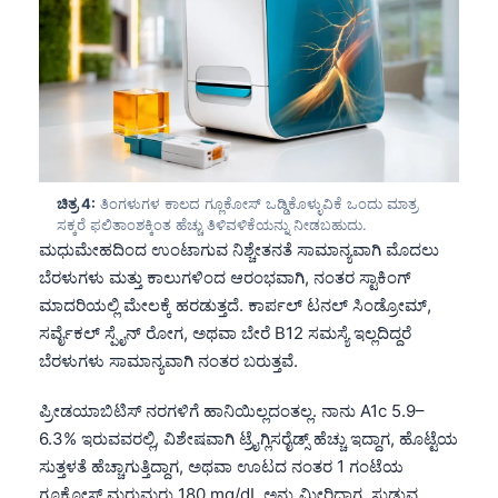
ಚಿತ್ರ 4:
ತಿಂಗಳುಗಳ ಕಾಲದ ಗ್ಲೂಕೋಸ್ ಒಡ್ಡಿಕೊಳ್ಳುವಿಕೆ ಒಂದು ಮಾತ್ರ
ಸಕ್ಕರೆ ಫಲಿತಾಂಶಕ್ಕಿಂತ ಹೆಚ್ಚು ತಿಳಿವಳಿಕೆಯನ್ನು ನೀಡಬಹುದು.
ಮಧುಮೇಹದಿಂದ ಉಂಟಾಗುವ ನಿಶ್ಚೇತನತೆ ಸಾಮಾನ್ಯವಾಗಿ ಮೊದಲು
ಬೆರಳುಗಳು ಮತ್ತು ಕಾಲುಗಳಿಂದ ಆರಂಭವಾಗಿ, ನಂತರ ಸ್ಟಾಕಿಂಗ್
ಮಾದರಿಯಲ್ಲಿ ಮೇಲಕ್ಕೆ ಹರಡುತ್ತದೆ. ಕಾರ್ಪಲ್ ಟನಲ್ ಸಿಂಡ್ರೋಮ್,
ಸರ್ವೈಕಲ್ ಸ್ಪೈನ್ ರೋಗ, ಅಥವಾ ಬೇರೆ B12 ಸಮಸ್ಯೆ ಇಲ್ಲದಿದ್ದರೆ
ಬೆರಳುಗಳು ಸಾಮಾನ್ಯವಾಗಿ ನಂತರ ಬರುತ್ತವೆ.
ಪ್ರೀಡಯಾಬಿಟಿಸ್ ನರಗಳಿಗೆ ಹಾನಿಯಿಲ್ಲದಂತಲ್ಲ. ನಾನು A1c 5.9–
6.3% ಇರುವವರಲ್ಲಿ, ವಿಶೇಷವಾಗಿ ಟ್ರೈಗ್ಲಿಸರೈಡ್ಸ್ ಹೆಚ್ಚು ಇದ್ದಾಗ, ಹೊಟ್ಟೆಯ
ಸುತ್ತಳತೆ ಹೆಚ್ಚಾಗುತ್ತಿದ್ದಾಗ, ಅಥವಾ ಊಟದ ನಂತರ 1 ಗಂಟೆಯ
ಗ್ಲೂಕೋಸ್ ಮರುಮರು 180 mg/dL ಅನ್ನು ಮೀರಿದಾಗ, ಸುಡುವ