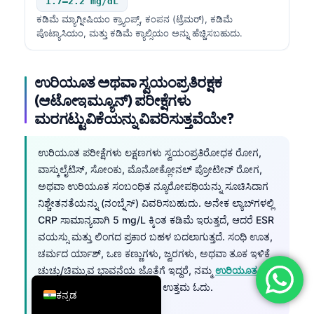
1.7–2.2 mg/dL
简体中文
ಕಡಿಮೆ ಮ್ಯಾಗ್ನೀಷಿಯಂ ಕ್ರ್ಯಾಂಪ್ಸ್, ಕಂಪನ (ಟ್ರೆಮರ್), ಕಡಿಮೆ
ಪೊಟ್ಯಾಸಿಯಂ, ಮತ್ತು ಕಡಿಮೆ ಕ್ಯಾಲ್ಸಿಯಂ ಅನ್ನು ಹೆಚ್ಚಿಸಬಹುದು.
Română
Türkçe
ಉರಿಯೂತ ಅಥವಾ ಸ್ವಯಂಪ್ರತಿರಕ್ಷಕ
Ελληνικά
(ಆಟೋಇಮ್ಯೂನ್) ಪರೀಕ್ಷೆಗಳು
Português
ಮರಗಟ್ಟುವಿಕೆಯನ್ನು ವಿವರಿಸುತ್ತವೆಯೇ?
Español
ಉರಿಯೂತ ಪರೀಕ್ಷೆಗಳು ಲಕ್ಷಣಗಳು ಸ್ವಯಂಪ್ರತಿರೋಧಕ ರೋಗ,
Italiano
ವಾಸ್ಕುಲೈಟಿಸ್, ಸೋಂಕು, ಮೊನೋಕ್ಲೋನಲ್ ಪ್ರೋಟೀನ್ ರೋಗ,
עִבְרִית
ಅಥವಾ ಉರಿಯೂತ ಸಂಬಂಧಿತ ನ್ಯೂರೋಪಥಿಯನ್ನು ಸೂಚಿಸಿದಾಗ
Français
ನಿಶ್ಚೇತನತೆಯನ್ನು (ನಂಬ್ನೆಸ್) ವಿವರಿಸಬಹುದು. ಅನೇಕ ಲ್ಯಾಬ್‌ಗಳಲ್ಲಿ
CRP ಸಾಮಾನ್ಯವಾಗಿ 5 mg/L ಕ್ಕಿಂತ ಕಡಿಮೆ ಇರುತ್ತದೆ, ಆದರೆ ESR
العربية
ವಯಸ್ಸು ಮತ್ತು ಲಿಂಗದ ಪ್ರಕಾರ ಬಹಳ ಬದಲಾಗುತ್ತದೆ. ಸಂಧಿ ಊತ,
Deutsch
ಚರ್ಮದ ರ್ಯಾಶ್, ಒಣ ಕಣ್ಣುಗಳು, ಜ್ವರಗಳು, ಅಥವಾ ತೂಕ ಇಳಿಕೆ
ಚುಚ್ಚು/ಚಿಮ್ಮುವ ಭಾವನೆಯ ಜೊತೆಗೆ ಇದ್ದರೆ, ನಮ್ಮ
ಉರಿಯೂತ ರಕ್ತ
English
ಪರೀಕ್ಷೆಗಳು
ಮಾರ್ಗದರ್ಶಿ ಮುಂದಿನ ಉತ್ತಮ ಓದು.
ಕನ್ನಡ