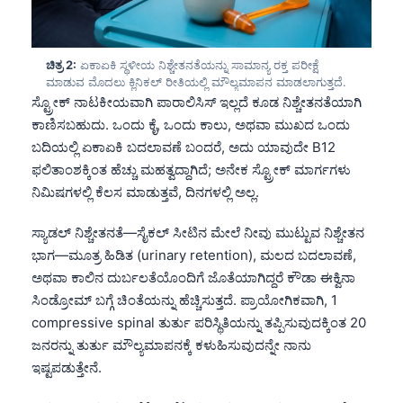
ಚಿತ್ರ 2:
ಏಕಾಏಕಿ ಸ್ಥಳೀಯ ನಿಶ್ಚೇತನತೆಯನ್ನು ಸಾಮಾನ್ಯ ರಕ್ತ ಪರೀಕ್ಷೆ
ಮಾಡುವ ಮೊದಲು ಕ್ಲಿನಿಕಲ್ ರೀತಿಯಲ್ಲಿ ಮೌಲ್ಯಮಾಪನ ಮಾಡಲಾಗುತ್ತದೆ.
ಸ್ಟ್ರೋಕ್ ನಾಟಕೀಯವಾಗಿ ಪಾರಾಲಿಸಿಸ್ ಇಲ್ಲದೆ ಕೂಡ ನಿಶ್ಚೇತನತೆಯಾಗಿ
ಕಾಣಿಸಬಹುದು. ಒಂದು ಕೈ, ಒಂದು ಕಾಲು, ಅಥವಾ ಮುಖದ ಒಂದು
ಬದಿಯಲ್ಲಿ ಏಕಾಏಕಿ ಬದಲಾವಣೆ ಬಂದರೆ, ಅದು ಯಾವುದೇ B12
ಫಲಿತಾಂಶಕ್ಕಿಂತ ಹೆಚ್ಚು ಮಹತ್ವದ್ದಾಗಿದೆ; ಅನೇಕ ಸ್ಟ್ರೋಕ್ ಮಾರ್ಗಗಳು
ನಿಮಿಷಗಳಲ್ಲಿ ಕೆಲಸ ಮಾಡುತ್ತವೆ, ದಿನಗಳಲ್ಲಿ ಅಲ್ಲ.
ಸ್ಯಾಡಲ್ ನಿಶ್ಚೇತನತೆ—ಸೈಕಲ್ ಸೀಟಿನ ಮೇಲೆ ನೀವು ಮುಟ್ಟುವ ನಿಶ್ಚೇತನ
ಭಾಗ—ಮೂತ್ರ ಹಿಡಿತ (urinary retention), ಮಲದ ಬದಲಾವಣೆ,
ಅಥವಾ ಕಾಲಿನ ದುರ್ಬಲತೆಯೊಂದಿಗೆ ಜೊತೆಯಾಗಿದ್ದರೆ ಕೌಡಾ ಈಕ್ವಿನಾ
ಸಿಂಡ್ರೋಮ್ ಬಗ್ಗೆ ಚಿಂತೆಯನ್ನು ಹೆಚ್ಚಿಸುತ್ತದೆ. ಪ್ರಾಯೋಗಿಕವಾಗಿ, 1
compressive spinal ತುರ್ತು ಪರಿಸ್ಥಿತಿಯನ್ನು ತಪ್ಪಿಸುವುದಕ್ಕಿಂತ 20
ಜನರನ್ನು ತುರ್ತು ಮೌಲ್ಯಮಾಪನಕ್ಕೆ ಕಳುಹಿಸುವುದನ್ನೇ ನಾನು
ಇಷ್ಟಪಡುತ್ತೇನೆ.