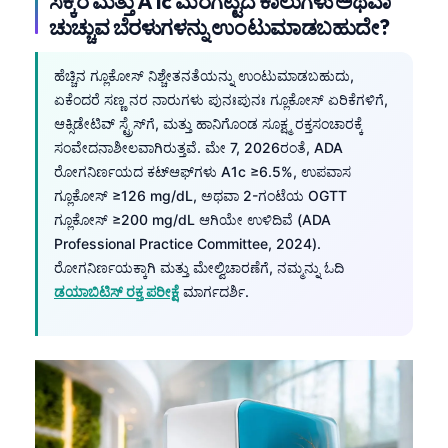
ಸಕ್ಕರೆ ಮತ್ತು A1c ಮರಗಟ್ಟಿದ ಕಾಲುಗಳು ಅಥವಾ
ಚುಚ್ಚುವ ಬೆರಳುಗಳನ್ನು ಉಂಟುಮಾಡಬಹುದೇ?
ಹೆಚ್ಚಿನ ಗ್ಲೂಕೋಸ್ ನಿಶ್ಚೇತನತೆಯನ್ನು ಉಂಟುಮಾಡಬಹುದು,
ಏಕೆಂದರೆ ಸಣ್ಣ ನರ ನಾರುಗಳು ಪುನಃಪುನಃ ಗ್ಲೂಕೋಸ್ ಏರಿಕೆಗಳಿಗೆ,
ಆಕ್ಸಿಡೇಟಿವ್ ಸ್ಟ್ರೆಸ್‌ಗೆ, ಮತ್ತು ಹಾನಿಗೊಂಡ ಸೂಕ್ಷ್ಮ ರಕ್ತಸಂಚಾರಕ್ಕೆ
ಸಂವೇದನಾಶೀಲವಾಗಿರುತ್ತವೆ. ಮೇ 7, 2026ರಂತೆ, ADA
ರೋಗನಿರ್ಣಯದ ಕಟ್‌ಆಫ್‌ಗಳು A1c ≥6.5%, ಉಪವಾಸ
ಗ್ಲೂಕೋಸ್ ≥126 mg/dL, ಅಥವಾ 2-ಗಂಟೆಯ OGTT
ಗ್ಲೂಕೋಸ್ ≥200 mg/dL ಆಗಿಯೇ ಉಳಿದಿವೆ (ADA
Professional Practice Committee, 2024).
ರೋಗನಿರ್ಣಯಕ್ಕಾಗಿ ಮತ್ತು ಮೇಲ್ವಿಚಾರಣೆಗೆ, ನಮ್ಮನ್ನು ಓದಿ
ಡಯಾಬಿಟಿಸ್ ರಕ್ತ ಪರೀಕ್ಷೆ
ಮಾರ್ಗದರ್ಶಿ.