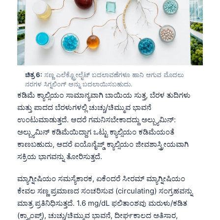
Català
O‘zbekcha
Українська
አማርኛ
Kiswahili
ಚಿತ್ರ 6:
ಸಣ್ಣ ಎಲೆಕ್ಟ್ರೋಲೈಟ್ ಬದಲಾವಣೆಗಳೂ ಹಾನಿ ಆಗುವ ಮೊದಲು
ನರಗಳ ಸಿಗ್ನಲಿಂಗ್ ಅನ್ನು ಬದಲಾಯಿಸಬಹುದು.
ភាសាខ្មែរ
ಕಡಿಮೆ ಕ್ಯಾಲ್ಸಿಯಂ ಸಾಮಾನ್ಯವಾಗಿ ಬಾಯಿಯ ಸುತ್ತ, ಬೆರಳ ತುದಿಗಳು
ဗမာစာ
ಮತ್ತು ಪಾದದ ಬೆರಳುಗಳಲ್ಲಿ ಚುಚ್ಚು/ಚಿಮ್ಮುವ ಭಾವನೆ
ಉಂಟುಮಾಡುತ್ತದೆ. ಆದರೆ ಗಮನಿಸಬೇಕಾದದ್ದು ಅಲ್ಬ್ಯುಮಿನ್:
ไทย
ಅಲ್ಬ್ಯುಮಿನ್ ಕಡಿಮೆಯಿದ್ದಾಗ ಒಟ್ಟು ಕ್ಯಾಲ್ಸಿಯಂ ಕಡಿಮೆಯಂತೆ
Tagalog
ಕಾಣಬಹುದು, ಆದರೆ ಐಯೊನೈಜ್ಡ್ ಕ್ಯಾಲ್ಸಿಯಂ ಜೀವಶಾಸ್ತ್ರೀಯವಾಗಿ
Tiếng Việt
ಸಕ್ರಿಯ ಭಾಗವನ್ನು ತೋರಿಸುತ್ತದೆ.
Bahasa Melayu
ಮ್ಯಾಗ್ನೀಷಿಯಂ ಸಮಸ್ಯೆಕಾರಕ, ಏಕೆಂದರೆ ಸೀರಮ್ ಮ್ಯಾಗ್ನೀಷಿಯಂ
മലയാളം
ಕೇವಲ ಸಣ್ಣ ಪ್ರಮಾಣದ ಸಂಚರಿಸುವ (circulating) ಸಂಗ್ರಹವನ್ನು
ગુજરાતી
ಮಾತ್ರ ಪ್ರತಿನಿಧಿಸುತ್ತದೆ. 1.6 mg/dL ಫಲಿತಾಂಶವು ಮರುಳು/ಕಡಿತ
(ಕ್ರ್ಯಾಂಪ್ಸ್), ಚುಚ್ಚು/ಚಿಮ್ಮುವ ಭಾವನೆ, ದೀರ್ಘಕಾಲದ ಅತಿಸಾರ,
தமிழ்