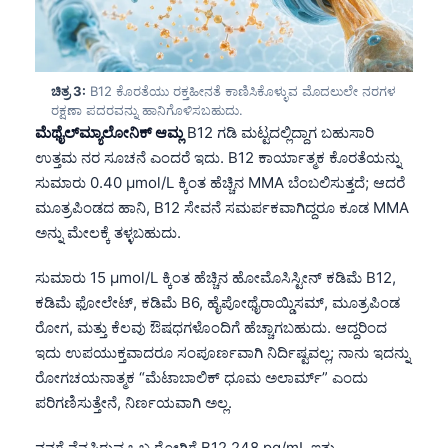
ಚಿತ್ರ 3:
B12 ಕೊರತೆಯು ರಕ್ತಹೀನತೆ ಕಾಣಿಸಿಕೊಳ್ಳುವ ಮೊದಲುಲೇ ನರಗಳ
ರಕ್ಷಣಾ ಪದರವನ್ನು ಹಾನಿಗೊಳಿಸಬಹುದು.
ಮೆಥೈಲ್‌ಮ್ಯಾಲೋನಿಕ್ ಆಮ್ಲ
B12 ಗಡಿ ಮಟ್ಟದಲ್ಲಿದ್ದಾಗ ಬಹುಸಾರಿ
ಉತ್ತಮ ನರ ಸೂಚನೆ ಎಂದರೆ ಇದು. B12 ಕಾರ್ಯಾತ್ಮಕ ಕೊರತೆಯನ್ನು
ಸುಮಾರು 0.40 µmol/L ಕ್ಕಿಂತ ಹೆಚ್ಚಿನ MMA ಬೆಂಬಲಿಸುತ್ತದೆ; ಆದರೆ
ಮೂತ್ರಪಿಂಡದ ಹಾನಿ, B12 ಸೇವನೆ ಸಮರ್ಪಕವಾಗಿದ್ದರೂ ಕೂಡ MMA
ಅನ್ನು ಮೇಲಕ್ಕೆ ತಳ್ಳಬಹುದು.
ಸುಮಾರು 15 µmol/L ಕ್ಕಿಂತ ಹೆಚ್ಚಿನ ಹೋಮೊಸಿಸ್ಟೀನ್ ಕಡಿಮೆ B12,
ಕಡಿಮೆ ಫೋಲೇಟ್, ಕಡಿಮೆ B6, ಹೈಪೋಥೈರಾಯ್ಡಿಸಮ್, ಮೂತ್ರಪಿಂಡ
ರೋಗ, ಮತ್ತು ಕೆಲವು ಔಷಧಗಳೊಂದಿಗೆ ಹೆಚ್ಚಾಗಬಹುದು. ಆದ್ದರಿಂದ
ಇದು ಉಪಯುಕ್ತವಾದರೂ ಸಂಪೂರ್ಣವಾಗಿ ನಿರ್ದಿಷ್ಟವಲ್ಲ; ನಾನು ಇದನ್ನು
ರೋಗಚಯನಾತ್ಮಕ “ಮೆಟಾಬಾಲಿಕ್ ಧೂಮ ಅಲಾರ್ಮ್” ಎಂದು
ಪರಿಗಣಿಸುತ್ತೇನೆ, ನಿರ್ಣಯವಾಗಿ ಅಲ್ಲ.
ನನಗೆ ನೆನಪಿರುವ ಒಬ್ಬ ರೋಗಿಗೆ B12 248 pg/mL ಇತ್ತು,