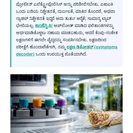
ಪ್ರೋಟೀನ್ ಎಲೆಕ್ಟ್ರೋಫೊರೆಸಿಸ್ ಅನ್ನು ಪರಿಶೀಲಿಸಬೇಕು. ಏಕಾಏಕಿ
ಒಂದು ಬದಿಯ ನಿಶ್ಚೇತನತೆ, ದುರ್ಬಲತೆ, ಮಾತಿನ ತೊಂದರೆ, ಅಥವಾ
ಸ್ಯಾಡಲ್ ನಿಶ್ಚೇತನತೆ ಇದ್ದರೆ ಅದು ತುರ್ತು ಆರೈಕೆ; ಸಾಮಾನ್ಯ ಲ್ಯಾಬ್
ಭೇಟಿಯಲ್ಲ.
ಕಾಂಟೆಸ್ಟಿ AI
ಅಪ್‌ಲೋಡ್ ಮಾಡಿದ ಫಲಿತಾಂಶಗಳನ್ನು
ಅರ್ಥಮಾಡಿಕೊಳ್ಳಲು ಸಹಾಯ ಮಾಡಬಹುದು, ಆದರೆ ಕೆಂಪು-ಸಂಕೇತ
ಲಕ್ಷಣಗಳಿಗೆ ಈಗಲೇ ವೈದ್ಯರನ್ನು ಸಂಪರ್ಕಿಸಬೇಕು. ಲಕ್ಷಣದಿಂದ
ಪರೀಕ್ಷೆಗೆ ಹೊಂದಾಣಿಕೆಗಾಗಿ, ನಮ್ಮ
ಲಕ್ಷಣ ಡಿಕೋಡರ್ (symptoms
decoder)
ಒಂದು ಉಪಯುಕ್ತ ಜೊತೆಯಾಗಿದೆ.