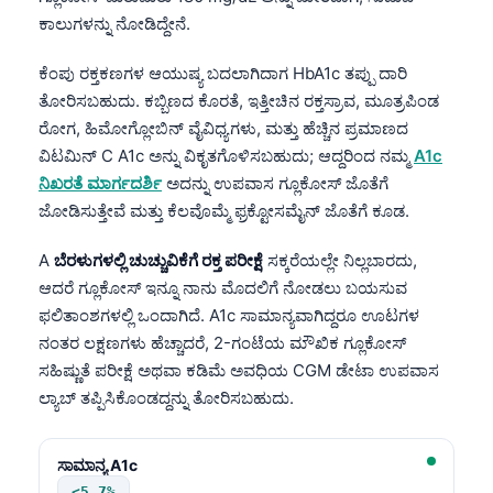
ಕಾಲುಗಳನ್ನು ನೋಡಿದ್ದೇನೆ.
ಕೆಂಪು ರಕ್ತಕಣಗಳ ಆಯುಷ್ಯ ಬದಲಾಗಿದಾಗ HbA1c ತಪ್ಪು ದಾರಿ
ತೋರಿಸಬಹುದು. ಕಬ್ಬಿಣದ ಕೊರತೆ, ಇತ್ತೀಚಿನ ರಕ್ತಸ್ರಾವ, ಮೂತ್ರಪಿಂಡ
ರೋಗ, ಹಿಮೋಗ್ಲೋಬಿನ್ ವೈವಿಧ್ಯಗಳು, ಮತ್ತು ಹೆಚ್ಚಿನ ಪ್ರಮಾಣದ
ವಿಟಮಿನ್ C A1c ಅನ್ನು ವಿಕೃತಗೊಳಿಸಬಹುದು; ಆದ್ದರಿಂದ ನಮ್ಮ
A1c
ನಿಖರತೆ ಮಾರ್ಗದರ್ಶಿ
ಅದನ್ನು ಉಪವಾಸ ಗ್ಲೂಕೋಸ್ ಜೊತೆಗೆ
ಜೋಡಿಸುತ್ತೇವೆ ಮತ್ತು ಕೆಲವೊಮ್ಮೆ ಫ್ರಕ್ಟೋಸಮೈನ್ ಜೊತೆಗೆ ಕೂಡ.
A
ಬೆರಳುಗಳಲ್ಲಿ ಚುಚ್ಚುವಿಕೆಗೆ ರಕ್ತ ಪರೀಕ್ಷೆ
ಸಕ್ಕರೆಯಲ್ಲೇ ನಿಲ್ಲಬಾರದು,
ಆದರೆ ಗ್ಲೂಕೋಸ್ ಇನ್ನೂ ನಾನು ಮೊದಲಿಗೆ ನೋಡಲು ಬಯಸುವ
ಫಲಿತಾಂಶಗಳಲ್ಲಿ ಒಂದಾಗಿದೆ. A1c ಸಾಮಾನ್ಯವಾಗಿದ್ದರೂ ಊಟಗಳ
ನಂತರ ಲಕ್ಷಣಗಳು ಹೆಚ್ಚಾದರೆ, 2-ಗಂಟೆಯ ಮೌಖಿಕ ಗ್ಲೂಕೋಸ್
ಸಹಿಷ್ಣುತೆ ಪರೀಕ್ಷೆ ಅಥವಾ ಕಡಿಮೆ ಅವಧಿಯ CGM ಡೇಟಾ ಉಪವಾಸ
ಲ್ಯಾಬ್ ತಪ್ಪಿಸಿಕೊಂಡದ್ದನ್ನು ತೋರಿಸಬಹುದು.
ಸಾಮಾನ್ಯ A1c
<5.7%