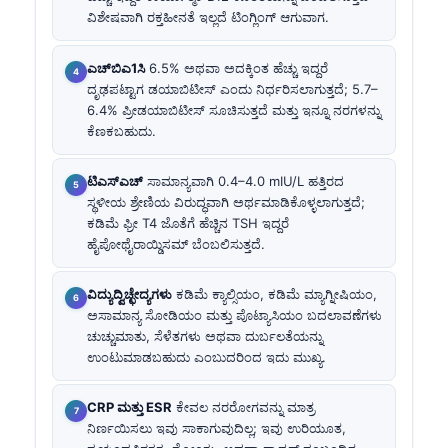
ವಿಶೇಷವಾಗಿ ರಕ್ತಹೀನತೆ ಇಲ್ಲದೆ ಟಿಂಗ್ಲಿಂಗ್ ಆಗುವಾಗ.
ಎಚ್‌ಬಿಎ1ಸಿ
6.5% ಅಥವಾ ಅದಕ್ಕಿಂತ ಹೆಚ್ಚು ಇದ್ದರೆ
ದೃಢಪಟ್ಟಾಗ ಡಯಾಬಿಟೀಸ್ ಎಂದು ನಿರ್ಧರಿಸಲಾಗುತ್ತದೆ; 5.7–
6.4% ಪ್ರೀಡಯಾಬಿಟೀಸ್ ಸೂಚಿಸುತ್ತದೆ ಮತ್ತು ಇನ್ನೂ ನರಗಳನ್ನು
ಕೆಣಕಬಹುದು.
ಟಿಎಸ್ಎಚ್
ಸಾಮಾನ್ಯವಾಗಿ 0.4–4.0 mIU/L ಹತ್ತಿರದ
ಸ್ಥಳೀಯ ಶ್ರೇಣಿಯ ವಿರುದ್ಧವಾಗಿ ಅರ್ಥಮಾಡಿಕೊಳ್ಳಲಾಗುತ್ತದೆ;
ಕಡಿಮೆ ಫ್ರೀ T4 ಜೊತೆಗೆ ಹೆಚ್ಚಿನ TSH ಇದ್ದರೆ
ಹೈಪೋಥೈರಾಯ್ಡಿಸಮ್ ಬೆಂಬಲಿಸುತ್ತದೆ.
ವಿದ್ಯುದ್ವಿಚ್ಛೇದ್ಯಗಳು
ಕಡಿಮೆ ಕ್ಯಾಲ್ಸಿಯಂ, ಕಡಿಮೆ ಮ್ಯಾಗ್ನೀಷಿಯಂ,
ಅಸಾಮಾನ್ಯ ಸೋಡಿಯಂ ಮತ್ತು ಪೊಟ್ಯಾಸಿಯಂ ಬದಲಾವಣೆಗಳು
ಚುಚ್ಚುಮಾತು, ಸೆಳೆತಗಳು ಅಥವಾ ದುರ್ಬಲತೆಯನ್ನು
ಉಂಟುಮಾಡಬಹುದು ಎಂಬುದರಿಂದ ಇದು ಮುಖ್ಯ.
CRP ಮತ್ತು ESR
ಕೇವಲ ನರರೋಗವನ್ನು ಮಾತ್ರ
ನಿರ್ಣಯಿಸಲು ಇವು ಸಾಕಾಗುವುದಿಲ್ಲ; ಇವು ಉರಿಯೂತ,