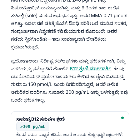
ಹಿಮೋಗ್ಲೋಬಿನ್ ಸಾಮಾನ್ಯವಾಗಿತ್ತು, ಮತ್ತು 9 ತಿಂಗಳ ಕಾಲ ಕಾಲಿನ
ತಳದಲ್ಲಿ (sole) ಸುಡುವ ಅನುಭವ ಇತ್ತು. ಅವರ MMA 0.71 µmol/L
ಆಗಿತ್ತು. ಬದಲಾವಣೆ ಚಿಕಿತ್ಸೆ ಜೊತೆಗೆ ಔಷಧಿ ಪರಿಶೀಲನೆ ಮಾಡಿದ ನಂತರ,
ಸಂಪೂರ್ಣವಾಗಿ ನಿಶ್ಚೇತನತೆ ಕಡಿಮೆಯಾಗುವ ಮೊದಲುಲೇ ಅವರ
ನಡೆಯ ಸ್ಥಿರಗೊಂಡಿತು—ಇದು ಸಾಮಾನ್ಯವಾಗಿ ಚೇತರಿಕೆಯ
ಕ್ರಮವಾಗಿರುತ್ತದೆ.
ಪ್ರಯೋಗಾಲಯ-ನಿರ್ದಿಷ್ಟ ಕಟ್‌ಆಫ್‌ಗಳು ಮತ್ತು ಘಟಕಗಳಿಗಾಗಿ, ನಿಮ್ಮ
ವರದಿಯನ್ನು ನಮ್ಮೊಂದಿಗೆ ಹೋಲಿಸಿ
B12 ಶ್ರೇಣಿ ಮಾರ್ಗದರ್ಶಿ
. ಕೆಲವು
ಯುರೋಪಿಯನ್ ಪ್ರಯೋಗಾಲಯಗಳು ಕೆಳಗಿನ ಉಲ್ಲೇಖ ಮಿತಿಯನ್ನು
ಸುಮಾರು 150 pmol/L ಎಂದು ನಿಗದಿಪಡಿಸುತ್ತವೆ, ಆದರೆ ಅನೇಕ
ಅಮೆರಿಕದ ವರದಿಗಳು ಸುಮಾರು 200 pg/mL ಅನ್ನು ಬಳಸುತ್ತವೆ; ಇವು
ಒಂದೇ ಘಟಕಗಳಲ್ಲ.
ಸಾಮಾನ್ಯ B12 ಸಮರ್ಪಕ ಶ್ರೇಣಿ
>300 pg/mL
ಕೊರತೆ ಇರುವ ಸಾಧ್ಯತೆ ಕಡಿಮೆ, ಆದರೆ ಅಪಾಯ ಹೆಚ್ಚು ಇದ್ದರೆ ಲಕ್ಷಣಗಳಿಗೆ