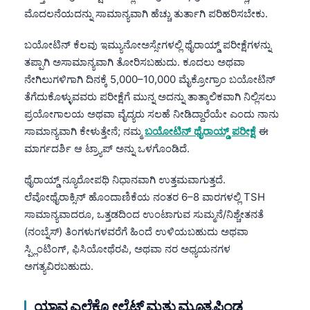
ಮೊದಲನೆಯದನ್ನು ಸಾಮಾನ್ಯವಾಗಿ ಹೆಚ್ಚು ತುರ್ತಾಗಿ ಪರಿಹರಿಸಬೇಕು.
Frysk
Esperanto
ಬಯೋಟಿನ್ ಕೆಲವು ಇಮ್ಯುನೋಅಸ್ಸೇಗಳಲ್ಲಿ ಥೈರಾಯ್ಡ್ ಪರೀಕ್ಷೆಗಳನ್ನು
Беларуская мова
ತಪ್ಪಾಗಿ ಅಸಾಮಾನ್ಯವಾಗಿ ತೋರಿಸಬಹುದು. ಕೂದಲು ಅಥವಾ
ನೇಗಿಲುಗಳಿಗಾಗಿ ದಿನಕ್ಕೆ 5,000–10,000 ಮೈಕ್ರೋಗ್ರಾಂ ಬಯೋಟಿನ್
Татар теле
ತೆಗೆದುಕೊಳ್ಳುವವರು ಪರೀಕ್ಷೆಗೆ ಮುನ್ನ ಅದನ್ನು ತಾತ್ಕಾಲಿಕವಾಗಿ ನಿಲ್ಲಿಸಲು
Кыргызча
ಪ್ರಯೋಗಾಲಯ ಅಥವಾ ವೈದ್ಯರು ಸಲಹೆ ನೀಡಿದ್ದಾರೆಯೇ ಎಂದು ನಾನು
ئۇيغۇرچە
ಸಾಮಾನ್ಯವಾಗಿ ಕೇಳುತ್ತೇನೆ; ನಮ್ಮ
ಬಯೋಟಿನ್ ಥೈರಾಯ್ಡ್ ಪರೀಕ್ಷೆ
ಈ
ಮಾರ್ಗದರ್ಶಿ ಆ ಟ್ರ್ಯಾಪ್ ಅನ್ನು ಒಳಗೊಂಡಿದೆ.
Cebuano
Basa Jawa
ಥೈರಾಯ್ಡ್ ನ್ಯೂರೋಪಥಿ ನಿಧಾನವಾಗಿ ಉತ್ತಮವಾಗುತ್ತದೆ.
ಲೆವೋಥೈರಾಕ್ಸಿನ್ ಹೊಂದಾಣಿಕೆಯ ನಂತರ 6–8 ವಾರಗಳಲ್ಲಿ TSH
ພາສາລາວ
ಸಾಮಾನ್ಯವಾದರೂ, ಒತ್ತಡದಿಂದ ಉಂಟಾಗುವ ಸುಮ್ಮನೆ/ನಿಶ್ಚೇತನತೆ
Монгол
(ನಂಬ್ನೆಸ್) ತಿಂಗಳುಗಳವರೆಗೆ ಹಿಂದೆ ಉಳಿಯಬಹುದು ಅಥವಾ
Afrikaans
ಸ್ಪ್ಲಿಂಟಿಂಗ್, ಫಿಸಿಯೋಥೆರಪಿ, ಅಥವಾ ನರ ಅಧ್ಯಯನಗಳ
العربية المغربية
ಅಗತ್ಯವಿರಬಹುದು.
Occitan
ಯಾವ ಎಲೆಕ್ಟ್ರೋಲೈಟ್ ಮತ್ತು ಮೂತ್ರಪಿಂಡ