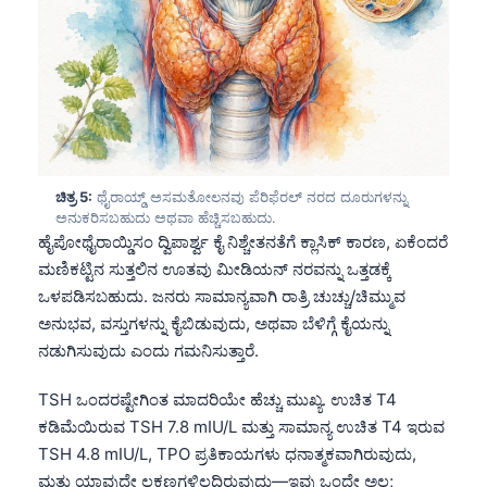
ಚಿತ್ರ 5:
ಥೈರಾಯ್ಡ್ ಅಸಮತೋಲನವು ಪೆರಿಫೆರಲ್ ನರದ ದೂರುಗಳನ್ನು
ಅನುಕರಿಸಬಹುದು ಅಥವಾ ಹೆಚ್ಚಿಸಬಹುದು.
ಹೈಪೋಥೈರಾಯ್ಡಿಸಂ ದ್ವಿಪಾರ್ಶ್ವ ಕೈ ನಿಶ್ಚೇತನತೆಗೆ ಕ್ಲಾಸಿಕ್ ಕಾರಣ, ಏಕೆಂದರೆ
ಮಣಿಕಟ್ಟಿನ ಸುತ್ತಲಿನ ಊತವು ಮೀಡಿಯನ್ ನರವನ್ನು ಒತ್ತಡಕ್ಕೆ
ಒಳಪಡಿಸಬಹುದು. ಜನರು ಸಾಮಾನ್ಯವಾಗಿ ರಾತ್ರಿ ಚುಚ್ಚು/ಚಿಮ್ಮುವ
ಅನುಭವ, ವಸ್ತುಗಳನ್ನು ಕೈಬಿಡುವುದು, ಅಥವಾ ಬೆಳಿಗ್ಗೆ ಕೈಯನ್ನು
ನಡುಗಿಸುವುದು ಎಂದು ಗಮನಿಸುತ್ತಾರೆ.
TSH ಒಂದರಷ್ಟೇಗಿಂತ ಮಾದರಿಯೇ ಹೆಚ್ಚು ಮುಖ್ಯ. ಉಚಿತ T4
ಕಡಿಮೆಯಿರುವ TSH 7.8 mIU/L ಮತ್ತು ಸಾಮಾನ್ಯ ಉಚಿತ T4 ಇರುವ
Norsk bokmål
TSH 4.8 mIU/L, TPO ಪ್ರತಿಕಾಯಗಳು ಧನಾತ್ಮಕವಾಗಿರುವುದು,
Ślōnskŏ gŏdka
ಮತ್ತು ಯಾವುದೇ ಲಕ್ಷಣಗಳಿಲ್ಲದಿರುವುದು—ಇವು ಒಂದೇ ಅಲ್ಲ;