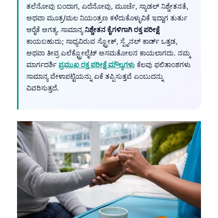
ತಲೆನೋವು ಬಂದಾಗ, ಎದೆನೋವು, ಮೂರ್ಚೆ, ಸ್ಯಾಡಲ್ ನಿಶ್ಚೇತನತೆ,
ಅಥವಾ ಮೂತ್ರ/ಮಲ ನಿಯಂತ್ರಣ ಕಳೆದುಕೊಳ್ಳುವಿಕೆ ಇದ್ದಾಗ ತುರ್ತು
ಆರೈಕೆ ಅಗತ್ಯ. ಸಾಮಾನ್ಯ
ನಿಶ್ಚೇತನ ಕೈಗಳಿಗಾಗಿ ರಕ್ತ ಪರೀಕ್ಷೆ
ಕಾಯಬಹುದು; ಸಾಧ್ಯವಿರುವ ಸ್ಟ್ರೋಕ್, ಸ್ಪೈನಲ್ ಕಾರ್ಡ್ ಒತ್ತಡ,
ಅಥವಾ ತೀವ್ರ ಎಲೆಕ್ಟ್ರೋಲೈಟ್ ಅಸಮತೋಲನ ಕಾಯಲಾಗದು. ನಮ್ಮ
ಮಾರ್ಗದರ್ಶಿ
ಪ್ರಮುಖ ರಕ್ತ ಪರೀಕ್ಷೆ ಮೌಲ್ಯಗಳು
ಕೆಲವು ಫಲಿತಾಂಶಗಳು
ಸಾಮಾನ್ಯ ವೇಳಾಪಟ್ಟಿಯನ್ನು ಏಕೆ ತಪ್ಪಿಸುತ್ತವೆ ಎಂಬುದನ್ನು
ವಿವರಿಸುತ್ತದೆ.