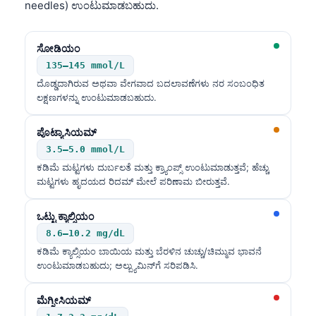
needles) ಉಂಟುಮಾಡಬಹುದು.
日本語
Eesti
ಸೋಡಿಯಂ
Azərbaycan dili
135–145 mmol/L
Bosanski
ದೊಡ್ಡದಾಗಿರುವ ಅಥವಾ ವೇಗವಾದ ಬದಲಾವಣೆಗಳು ನರ ಸಂಬಂಧಿತ
ಲಕ್ಷಣಗಳನ್ನು ಉಂಟುಮಾಡಬಹುದು.
Svenska
Српски језик
ಪೊಟ್ಯಾಸಿಯಮ್
Íslenska
3.5–5.0 mmol/L
ಕಡಿಮೆ ಮಟ್ಟಗಳು ದುರ್ಬಲತೆ ಮತ್ತು ಕ್ರ್ಯಾಂಪ್ಸ್ ಉಂಟುಮಾಡುತ್ತವೆ; ಹೆಚ್ಚು
Հայերեն
ಮಟ್ಟಗಳು ಹೃದಯದ ರಿದಮ್ ಮೇಲೆ ಪರಿಣಾಮ ಬೀರುತ್ತವೆ.
Bahasa Indonesia
ಒಟ್ಟು ಕ್ಯಾಲ್ಸಿಯಂ
हिन्दी
8.6–10.2 mg/dL
Nederlands
ಕಡಿಮೆ ಕ್ಯಾಲ್ಸಿಯಂ ಬಾಯಿಯ ಮತ್ತು ಬೆರಳಿನ ಚುಚ್ಚು/ಚಿಮ್ಮುವ ಭಾವನೆ
Dansk
ಉಂಟುಮಾಡಬಹುದು; ಅಲ್ಬ್ಯುಮಿನ್‌ಗೆ ಸರಿಪಡಿಸಿ.
Български
ಮೆಗ್ನೀಸಿಯಮ್
فارسی