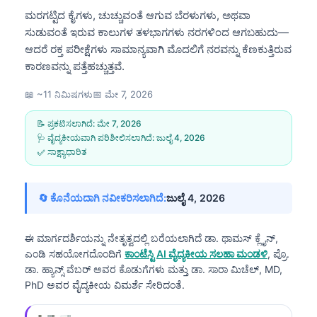
ಮರಗಟ್ಟಿದ ಕೈಗಳು, ಚುಚ್ಚುವಂತೆ ಆಗುವ ಬೆರಳುಗಳು, ಅಥವಾ
ಸುಡುವಂತೆ ಇರುವ ಕಾಲುಗಳ ತಳಭಾಗಗಳು ನರಗಳಿಂದ ಆಗಬಹುದು—
ಆದರೆ ರಕ್ತ ಪರೀಕ್ಷೆಗಳು ಸಾಮಾನ್ಯವಾಗಿ ಮೊದಲಿಗೆ ನರವನ್ನು ಕೆಣಕುತ್ತಿರುವ
ಕಾರಣವನ್ನು ಪತ್ತೆಹಚ್ಚುತ್ತವೆ.
📖 ~11 ನಿಮಿಷಗಳು
📅
ಮೇ 7, 2026
📝 ಪ್ರಕಟಿಸಲಾಗಿದೆ:
ಮೇ 7, 2026
🩺 ವೈದ್ಯಕೀಯವಾಗಿ ಪರಿಶೀಲಿಸಲಾಗಿದೆ:
ಜುಲೈ 4, 2026
✅ ಸಾಕ್ಷ್ಯಾಧಾರಿತ
🔄 ಕೊನೆಯದಾಗಿ ನವೀಕರಿಸಲಾಗಿದೆ:
ಜುಲೈ 4, 2026
ಈ ಮಾರ್ಗದರ್ಶಿಯನ್ನು ನೇತೃತ್ವದಲ್ಲಿ ಬರೆಯಲಾಗಿದೆ
ಡಾ. ಥಾಮಸ್ ಕ್ಲೈನ್,
ಎಂಡಿ
ಸಹಯೋಗದೊಂದಿಗೆ
ಕಾಂಟೆಸ್ಟಿ AI ವೈದ್ಯಕೀಯ ಸಲಹಾ ಮಂಡಳಿ
, ಪ್ರೊ.
ಡಾ. ಹ್ಯಾನ್ಸ್ ವೆಬರ್ ಅವರ ಕೊಡುಗೆಗಳು ಮತ್ತು ಡಾ. ಸಾರಾ ಮಿಚೆಲ್, MD,
PhD ಅವರ ವೈದ್ಯಕೀಯ ವಿಮರ್ಶೆ ಸೇರಿದಂತೆ.