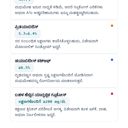
ಮಧುಮೇಹ ಇರುವ ಸಾಧ್ಯತೆ ಕಡಿಮೆ, ಆದರೆ ಗ್ಲೂಕೋಸ್ ಏರಿಕೆಗಳು
ಅಥವಾ A1c ಅಡ್ಡಪರಿಣಾಮಗಳು ಇನ್ನೂ ಮಹತ್ವದ್ದಾಗಿರಬಹುದು.
ಪ್ರಿಡಯಾಬಿಟಿಸ್
5.7–6.4%
ನರ ಸಂಬಂಧಿತ ಲಕ್ಷಣಗಳು ಕಾಣಿಸಿಕೊಳ್ಳಬಹುದು, ವಿಶೇಷವಾಗಿ
ಮೆಟಾಬಾಲಿಕ್ ಸಿಂಡ್ರೋಮ್ ಇದ್ದರೆ.
ಡಯಾಬಿಟೀಸ್ ಕಟ್‌ಆಫ್
≥6.5%
ದೃಢಪಟ್ಟಾಗ ಅಥವಾ ಸ್ಪಷ್ಟ ಲಕ್ಷಣಗಳೊಂದಿಗೆ ಜೋಡಿಸಿದಾಗ
ಮಧುಮೇಹವನ್ನು ರೋಗನಿರ್ಣಯ ಮಾಡಲಾಗುತ್ತದೆ.
ಬಹಳ ಹೆಚ್ಚಿನ ಯಾದೃಚ್ಛಿಕ ಗ್ಲೂಕೋಸ್
ಲಕ್ಷಣಗಳೊಂದಿಗೆ ≥200 mg/dL
ತಕ್ಷಣದ ಕ್ಲಿನಿಕಲ್ ಪರಿಶೀಲನೆ ಅಗತ್ಯ, ವಿಶೇಷವಾಗಿ ತೂಕ ಇಳಿಕೆ, ದಾಹ,
ಅಥವಾ ನಿರ್ಜಲೀಕರಣ ಇದ್ದರೆ.