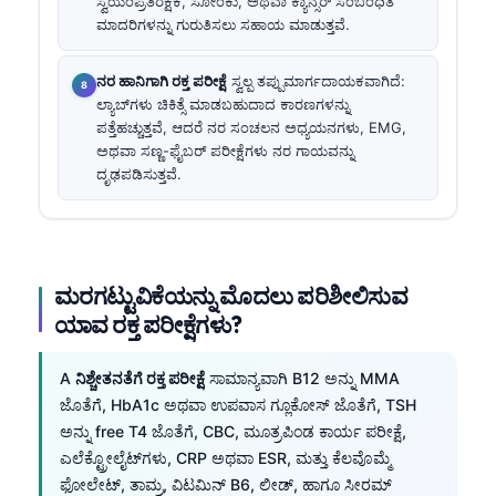
ಸ್ವಯಂಪ್ರತಿರಕ್ಷಕ, ಸೋಂಕು, ಅಥವಾ ಕ್ಯಾನ್ಸರ್ ಸಂಬಂಧಿತ
ಮಾದರಿಗಳನ್ನು ಗುರುತಿಸಲು ಸಹಾಯ ಮಾಡುತ್ತವೆ.
ನರ ಹಾನಿಗಾಗಿ ರಕ್ತ ಪರೀಕ್ಷೆ
ಸ್ವಲ್ಪ ತಪ್ಪುಮಾರ್ಗದಾಯಕವಾಗಿದೆ:
ಲ್ಯಾಬ್‌ಗಳು ಚಿಕಿತ್ಸೆ ಮಾಡಬಹುದಾದ ಕಾರಣಗಳನ್ನು
ಪತ್ತೆಹಚ್ಚುತ್ತವೆ, ಆದರೆ ನರ ಸಂಚಲನ ಅಧ್ಯಯನಗಳು, EMG,
ಅಥವಾ ಸಣ್ಣ-ಫೈಬರ್ ಪರೀಕ್ಷೆಗಳು ನರ ಗಾಯವನ್ನು
ದೃಢಪಡಿಸುತ್ತವೆ.
ಮರಗಟ್ಟುವಿಕೆಯನ್ನು ಮೊದಲು ಪರಿಶೀಲಿಸುವ
ಯಾವ ರಕ್ತ ಪರೀಕ್ಷೆಗಳು?
A
ನಿಶ್ಚೇತನತೆಗೆ ರಕ್ತ ಪರೀಕ್ಷೆ
ಸಾಮಾನ್ಯವಾಗಿ B12 ಅನ್ನು MMA
ಜೊತೆಗೆ, HbA1c ಅಥವಾ ಉಪವಾಸ ಗ್ಲೂಕೋಸ್ ಜೊತೆಗೆ, TSH
ಅನ್ನು free T4 ಜೊತೆಗೆ, CBC, ಮೂತ್ರಪಿಂಡ ಕಾರ್ಯ ಪರೀಕ್ಷೆ,
ಎಲೆಕ್ಟ್ರೋಲೈಟ್‌ಗಳು, CRP ಅಥವಾ ESR, ಮತ್ತು ಕೆಲವೊಮ್ಮೆ
ಫೋಲೇಟ್, ತಾಮ್ರ, ವಿಟಮಿನ್ B6, ಲೀಡ್, ಹಾಗೂ ಸೀರಮ್