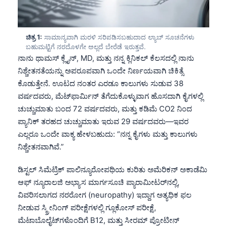
ಚಿತ್ರ 1:
ಸಾಮಾನ್ಯವಾಗಿ ಮರಳಿ ಸರಿಪಡಿಸಬಹುದಾದ ಲ್ಯಾಬ್ ಸೂಚನೆಗಳು
ಬಹುಮಟ್ಟಿಗೆ ನರದೊಳಗೇ ಅಲ್ಲದೆ ಬೇರೆಡೆ ಇರುತ್ತವೆ.
ನಾನು ಥಾಮಸ್ ಕ್ಲೈನ್, MD, ಮತ್ತು ನನ್ನ ಕ್ಲಿನಿಕಲ್ ಕೆಲಸದಲ್ಲಿ ನಾನು
ನಿಶ್ಚೇತನತೆಯನ್ನು ಅಪರೂಪವಾಗಿ ಒಂದೇ ನಿರ್ಣಯವಾಗಿ ಚಿಕಿತ್ಸೆ
ಕೊಡುತ್ತೇನೆ. ಊಟದ ನಂತರ ಎರಡೂ ಕಾಲುಗಳು ಸುಡುವ 38
ವರ್ಷದವರು, ಮೆಟ್‌ಫಾರ್ಮಿನ್ ತೆಗೆದುಕೊಳ್ಳುವಾಗ ಹೊಸದಾಗಿ ಕೈಗಳಲ್ಲಿ
ಚುಚ್ಚುಮಾತು ಬಂದ 72 ವರ್ಷದವರು, ಮತ್ತು ಕಡಿಮೆ CO2 ನಿಂದ
ಪ್ಯಾನಿಕ್ ತರಹದ ಚುಚ್ಚುಮಾತು ಇರುವ 29 ವರ್ಷದವರು—ಇವರ
ಎಲ್ಲರೂ ಒಂದೇ ವಾಕ್ಯ ಹೇಳಬಹುದು: “ನನ್ನ ಕೈಗಳು ಮತ್ತು ಕಾಲುಗಳು
ನಿಶ್ಚೇತನವಾಗಿವೆ.”
ಡಿಸ್ಟಲ್ ಸಿಮೆಟ್ರಿಕ್ ಪಾಲಿನ್ಯೂರೋಪಥಿಯ ಕುರಿತು ಅಮೆರಿಕನ್ ಅಕಾಡೆಮಿ
ಆಫ್ ನ್ಯೂರಾಲಜಿ ಅಭ್ಯಾಸ ಮಾರ್ಗಸೂಚಿ ಪ್ಯಾರಾಮೀಟರ್‌ನಲ್ಲಿ,
ವಿವರಿಸಲಾಗದ ನರರೋಗ (neuropathy) ಇದ್ದಾಗ ಅತ್ಯಧಿಕ ಫಲ
ನೀಡುವ ಸ್ಕ್ರೀನಿಂಗ್ ಪರೀಕ್ಷೆಗಳಲ್ಲಿ ಗ್ಲೂಕೋಸ್ ಪರೀಕ್ಷೆ,
ಮೆಟಾಬೊಲೈಟ್‌ಗಳೊಂದಿಗೆ B12, ಮತ್ತು ಸೀರಮ್ ಪ್ರೋಟೀನ್