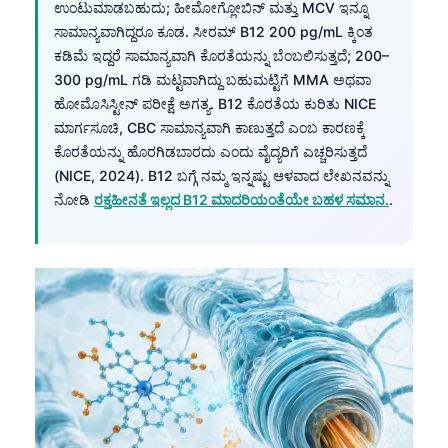
ಉಂಟುಮಾಡಬಹುದು; ಹೀಮೋಗ್ಲೋಬಿನ್ ಮತ್ತು MCV ಇನ್ನೂ
ಸಾಮಾನ್ಯವಾಗಿದ್ದರೂ ಕೂಡ. ಸೀರಮ್ B12 200 pg/mL ಕ್ಕಿಂತ
ಕಡಿಮೆ ಇದ್ದರೆ ಸಾಮಾನ್ಯವಾಗಿ ಕೊರತೆಯನ್ನು ಬೆಂಬಲಿಸುತ್ತದೆ; 200–
300 pg/mL ಗಡಿ ಮಟ್ಟವಾಗಿದ್ದು ಬಹುಮಟ್ಟಿಗೆ MMA ಅಥವಾ
ಹೋಮೊಸಿಸ್ಟೀನ್ ಪರೀಕ್ಷೆ ಅಗತ್ಯ. B12 ಕೊರತೆಯ ಕುರಿತು NICE
ಮಾರ್ಗಸೂಚಿ, CBC ಸಾಮಾನ್ಯವಾಗಿ ಕಾಣುತ್ತದೆ ಎಂಬ ಕಾರಣಕ್ಕೆ
ಕೊರತೆಯನ್ನು ಹೊರಗಿಡಬಾರದು ಎಂದು ವೈದ್ಯರಿಗೆ ಎಚ್ಚರಿಸುತ್ತದೆ
(NICE, 2024). B12 ಬಗ್ಗೆ ನಮ್ಮ ಇನ್ನಷ್ಟು ಆಳವಾದ ಲೇಖನವನ್ನು
ನೋಡಿ
ರಕ್ತಹೀನತೆ ಇಲ್ಲದ B12 ಮಾದರಿಯಂತೆಯೇ ಬಹಳ ಸಮಾನ.
.