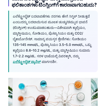
Gàidhlig
ಫಲಿತಾಂಶಗಳು ಟಿಂಗ್ಲಿಂಗ್‌ಗೆ ಕಾರಣವಾಗಬಹುದು?
Euskara
Македонски јазик
ಎಲೆಕ್ಟ್ರೋಲೈಟ್ ಬದಲಾವಣೆಗಳು ನರಗಳು ಹೇಗೆ ಸಿಗ್ನಲ್ ನೀಡುತ್ತವೆ
ಎಂಬುದನ್ನು ಬದಲಾಯಿಸುವ ಮೂಲಕ ಚುಚ್ಚು/ಚಿಮ್ಮುವ ಭಾವನೆ
Latviešu valoda
(ಟಿಂಗ್ಲಿಂಗ್) ಉಂಟುಮಾಡಬಹುದು—ವಿಶೇಷವಾಗಿ ಕ್ಯಾಲ್ಸಿಯಂ,
Galego
ಮ್ಯಾಗ್ನೀಷಿಯಂ, ಸೋಡಿಯಂ, ಪೊಟ್ಯಾಸಿಯಂ ಮತ್ತು CO2/
ಬೈಕಾರ್ಬೊನೇಟ್. ಸಾಮಾನ್ಯ ವಯಸ್ಕರ ಶ್ರೇಣಿಗಳು: ಸೋಡಿಯಂ
অসমীয়া
135–145 mmol/L, ಪೊಟ್ಯಾಸಿಯಂ 3.5–5.0 mmol/L, ಒಟ್ಟು
සිංහල
ಕ್ಯಾಲ್ಸಿಯಂ 8.6–10.2 mg/dL, ಮತ್ತು ಮ್ಯಾಗ್ನೀಷಿಯಂ ಸುಮಾರು
سنڌي
1.7–2.2 mg/dL. ಸರಳ ಭಾಷೆಯಲ್ಲಿ ವಿವರಕ್ಕಾಗಿ, ನಮ್ಮ
ಎಲೆಕ್ಟ್ರೋಲೈಟ್ ಪ್ಯಾನೆಲ್
ಮಾರ್ಗದರ್ಶಿ.
پښتو
Slovenčina
Hrvatski
Suomi
Қазақ тілі