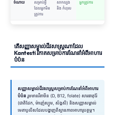
ចំណាយ
សម្រាប់អ្វី
សាកល្បង
អ្នកត្រូវការ
ដែលអ្នកមិន
និង កំហុស
ត្រូវការ
តើសញ្ញាសម្គាល់ជីវសាស្រ្តណាដែល
Kantesti វិភាគសម្រាប់ការណែនាំអំពីអាហារ
បំប៉ន
សញ្ញាសម្គាល់ជីវសាស្រ្តសម្រាប់ការណែនាំអំពីអាហារ
បំប៉ន
រួមមានវីតាមីន (D, B12, folate) សារធាតុរ៉ែ
(ជាតិដែក, ម៉ាញ៉េស្យូម, ស័ង្កសី) និងសញ្ញាសម្គាល់
Norsk bokmål
មេតាបូលីសដែលបង្ហាញពីស្ថានភាពអាហារូបត្ថម្ភ។
Ślōnskŏ gŏdka