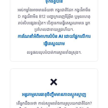
ទុកចិត្តបាន
អស់កម្លាំង​អាច​មានន័យថា កង្វះជាតិដែក កង្វះវីតាមីន
D កង្វះវីតាមីន B12 បញ្ហាក្រពេញទីរ៉ូអ៊ីត ឬមូលហេតុ
រាប់សិបផ្សេងទៀត។ បើគ្មានការធ្វើតេស្តឈាមទេ អ្នក
ប្រហែលជាទាយត្រូវហើយ។.
ការណែនាំអំពីអាហារបំប៉ន AI ដោយផ្អែកលើការ
ធ្វើតេស្តឈាម
លទ្ធផលលុបបំបាត់ការស្មានទាំងស្រុង។.
❌
អន្តរកម្មសារធាតុចិញ្ចឹមមានភាពស្មុគស្មាញ
តើអ្នកដឹងទេថា កាល់ស្យូមរារាំងការស្រូបយកជាតិដែក?