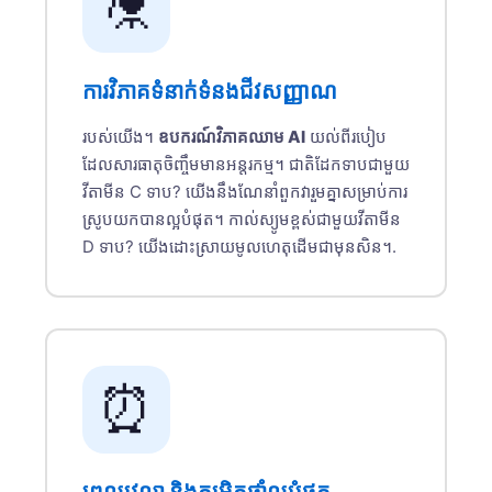
⚗️
ការវិភាគទំនាក់ទំនងជីវសញ្ញាណ
របស់យើង។
ឧបករណ៍វិភាគឈាម AI
យល់ពីរបៀប
ដែលសារធាតុចិញ្ចឹមមានអន្តរកម្ម។ ជាតិដែកទាបជាមួយ
វីតាមីន C ទាប? យើងនឹងណែនាំពួកវារួមគ្នាសម្រាប់ការ
ស្រូបយកបានល្អបំផុត។ កាល់ស្យូមខ្ពស់ជាមួយវីតាមីន
D ទាប? យើងដោះស្រាយមូលហេតុដើមជាមុនសិន។.
⏰
ពេលវេលា និងកម្រិតថ្នាំល្អបំផុត