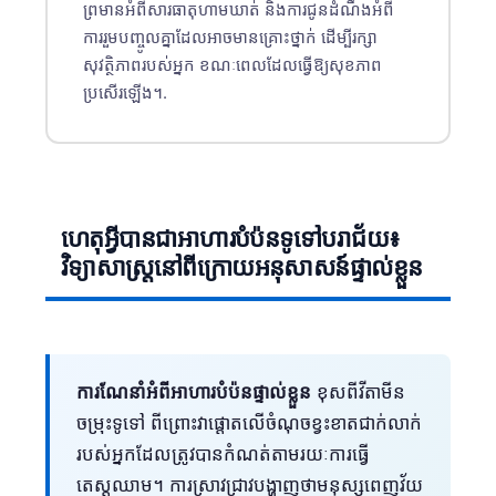
ព្រមានអំពីសារធាតុហាមឃាត់ និងការជូនដំណឹងអំពី
ការរួមបញ្ចូលគ្នាដែលអាចមានគ្រោះថ្នាក់ ដើម្បីរក្សា
សុវត្ថិភាពរបស់អ្នក ខណៈពេលដែលធ្វើឱ្យសុខភាព
ប្រសើរឡើង។.
ហេតុអ្វីបានជាអាហារបំប៉នទូទៅបរាជ័យ៖
វិទ្យាសាស្ត្រនៅពីក្រោយអនុសាសន៍ផ្ទាល់ខ្លួន
ការណែនាំអំពីអាហារបំប៉នផ្ទាល់ខ្លួន
ខុសពីវីតាមីន
ចម្រុះទូទៅ ពីព្រោះវាផ្តោតលើចំណុចខ្វះខាតជាក់លាក់
របស់អ្នកដែលត្រូវបានកំណត់តាមរយៈការធ្វើ
តេស្តឈាម។ ការស្រាវជ្រាវបង្ហាញថាមនុស្សពេញវ័យ