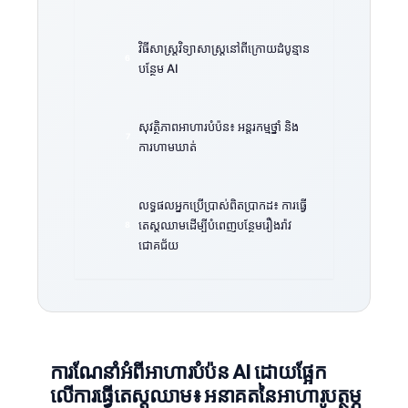
វិធីសាស្រ្តវិទ្យាសាស្ត្រនៅពីក្រោយដំបូន្មាន
បន្ថែម AI
សុវត្ថិភាពអាហារបំប៉ន៖ អន្តរកម្មថ្នាំ និង
ការហាមឃាត់
លទ្ធផលអ្នកប្រើប្រាស់ពិតប្រាកដ៖ ការធ្វើ
តេស្តឈាមដើម្បីបំពេញបន្ថែមរឿងរ៉ាវ
ជោគជ័យ
ការណែនាំអំពីអាហារបំប៉ន AI ដោយផ្អែក
លើការធ្វើតេស្តឈាម៖ អនាគតនៃអាហារូបត្ថម្ភ