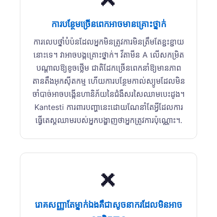
❌
ការបន្ថែមច្រើនពេកអាចមានគ្រោះថ្នាក់
ការលេបថ្នាំបំប៉នដែលអ្នកមិនត្រូវការមិនត្រឹមតែខ្ជះខ្ជាយ
នោះទេ។ វាអាចបង្កគ្រោះថ្នាក់។ វីតាមីន A លើសកម្រិត
បណ្តាលឱ្យខូចថ្លើម ជាតិដែកច្រើនពេកនាំឱ្យមានភាព
តានតឹងអុកស៊ីតកម្ម ហើយការបន្ថែមកាល់ស្យូមដែលមិន
ចាំបាច់អាចបង្កើនហានិភ័យនៃជំងឺសរសៃឈាមបេះដូង។
Kantesti ការពារបញ្ហានេះដោយណែនាំតែអ្វីដែលការ
ធ្វើតេស្តឈាមរបស់អ្នកបង្ហាញថាអ្នកត្រូវការប៉ុណ្ណោះ។.
❌
រោគសញ្ញាតែម្នាក់ឯងគឺជាសូចនាករដែលមិនអាច