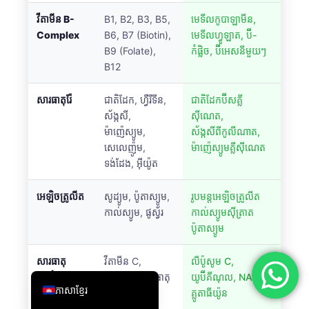
简体中文
វីតាមីន B-
B1, B2, B3, B5,
មេទីលកូបាឡាមីន,
Complex
B6, B7 (Biotin),
មេទីលហ្វូឡាត, ប៊ី-
Română
B9 (Folate),
កំផ្លិច, ប៊ីអេសនីមួយៗ
Türkçe
B12
Ελληνικά
សារធាតុរ៉ែ
ជាតិដែក, ហ្វឺរីទីន,
ជាតិដែកប៊ីសគ្លី
Português
ស័ង្កសី,
ស៊ីណេត,
Español
ម៉ាញ៉េស្យូម,
ស័ង្កសីពីកូលីណាត,
សេលេញ៉ូម,
ម៉ាញ៉េស្យូមគ្លីស៊ីណេត
Italiano
ទង់ដែង, អ៊ីយ៉ូត
עִבְרִית
អេឡិចត្រូលីត
សូដ្យូម, ប៉ូតាស្យូម,
រូបមន្តអេឡិចត្រូលីត
Français
កាល់ស្យូម, ផូស្វ័រ
កាល់ស្យូមស៊ីត្រាត
العربية
ប៉ូតាស្យូម
Deutsch
សារធាតុ
វីតាមីន C,
លីប៉ូសូម C,
English
ប្រឆាំងអុក
CoQ10, សារធាតុ
យូប៊ីគីណុល, NAC,
ភាសាខ្មែរ
ស៊ីតកម្ម
សម្គាល់
គ្លូតាធីយ៉ូន
Glutathione