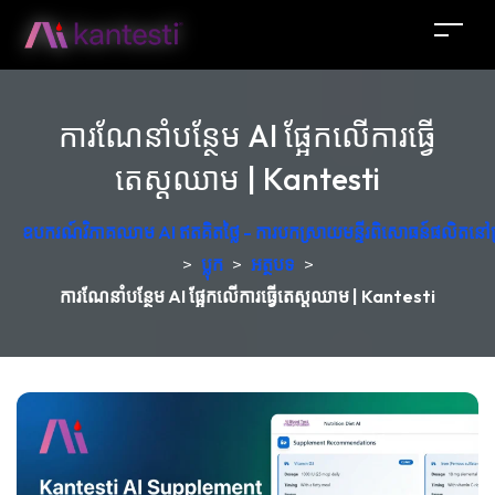
ការណែនាំបន្ថែម AI ផ្អែកលើការធ្វើ
តេស្តឈាម | Kantesti
ឧបករណ៍វិភាគឈាម AI ឥតគិតថ្លៃ - ការបកស្រាយមន្ទីរពិសោធន៍ផលិតនៅប
>
ប្លុក
>
អត្ថបទ
>
ការណែនាំបន្ថែម AI ផ្អែកលើការធ្វើតេស្តឈាម | Kantesti