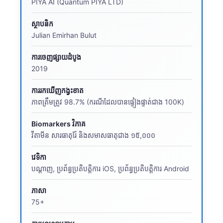
PIYA AI (Quantum PIYA LTD)
ស្ថាបនិក
Julian Emirhan Bulut
ការចេញផ្សាយដំបូង
2019
ការរកឃើញកង្វះខាត
ភាពត្រឹមត្រូវ 98.7% (ករណីដែលបានផ្ទៀងផ្ទាត់ជាង 100K)
Biomarkers វិភាគ
វីតាមីន សារធាតុរ៉ែ និងសមាសធាតុជាង ១៥,០០០
វេទិកា
បណ្តាញ, ប្រព័ន្ធប្រតិបត្តិការ iOS, ប្រព័ន្ធប្រតិបត្តិការ Android
ភាសា
75+