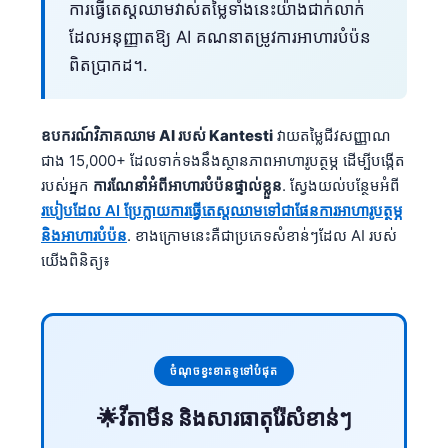
ការធ្វើតេស្តឈាមវាស់តម្លៃទាំងនេះយ៉ាងជាក់លាក់
Frysk
ដែលអនុញ្ញាតឱ្យ AI គណនាតម្រូវការអាហារបំប៉ន
Esperanto
ពិតប្រាកដ។.
Беларуская мова
Татар теле
ឧបករណ៍វិភាគឈាម AI របស់ Kantesti
វាយតម្លៃជីវសញ្ញាណ
Кыргызча
ជាង 15,000+ ដែលទាក់ទងនឹងស្ថានភាពអាហារូបត្ថម្ភ ដើម្បីបង្កើត
របស់អ្នក
ការណែនាំអំពីអាហារបំប៉នផ្ទាល់ខ្លួន
. ស្វែងយល់បន្ថែមអំពី
ئۇيغۇرچە
របៀបដែល AI ប្រែក្លាយការធ្វើតេស្តឈាមទៅជាផែនការអាហារូបត្ថម្ភ
Cebuano
និងអាហារបំប៉ន
. ខាងក្រោមនេះគឺជាប្រភេទសំខាន់ៗដែល AI របស់
Basa Jawa
យើងពិនិត្យ៖
ພາສາລາວ
Монгол
Afrikaans
ចំណុចខ្វះខាតទូទៅបំផុត
العربية المغربية
🌟វីតាមីន និងសារធាតុរ៉ែសំខាន់ៗ
Occitan