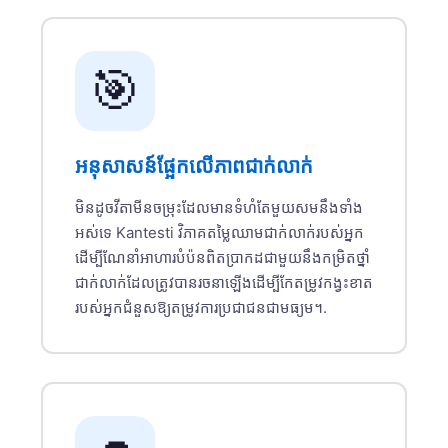
🎯
អនុសាសន៍ផ្អែកលើភាពជាក់លាក់
មិនដូចវីតាមីនចម្រុះដែលមានទំហំតែមួយសមនឹងទាំង
អស់ទេ Kantesti វិភាគតម្លៃឈាមជាក់លាក់របស់អ្នក
ដើម្បីណែនាំអាហារបំប៉នពិតប្រាកដជាមួយនឹងកម្រិតថ្នាំ
ជាក់លាក់ដែលត្រូវបានរចនាឡើងដើម្បីកែតម្រូវកង្វះខាត
របស់អ្នកជំនួសឱ្យតម្រូវការប្រជាជនជាមធ្យម។.