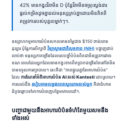
42% មានកង្វះវីតាមីន D ប៉ុន្តែវីតាមីនចម្រុះស្តង់ដារ
ផ្តល់កម្រិតដូចគ្នាដល់មនុស្សគ្រប់គ្នាដោយមិនគិតពី
តម្រូវការរបស់បុគ្គលម្នាក់ៗ។.
ឧស្សាហកម្មអាហារបំប៉នសកលមានតម្លៃជាង $150 ពាន់លាន
ដុល្លារ ប៉ុន្តែការសិក្សាពី
វិទ្យាស្ថានជាតិសុខភាព (NIH)
បង្ហាញជាប់
លាប់ថា មនុស្សភាគច្រើនដែលលេបថ្នាំបំប៉នពិតជាមិនត្រូវការវាទេ
ខណៈពេលដែលអ្នកដែលមានកង្វះខាតពិតប្រាកដច្រើនតែនៅតែមិន
បានទទួលការព្យាបាល។ នេះគឺជា "ភាពផ្ទុយគ្នានៃអាហារបំប៉ន"
ដែល
ការណែនាំអំពីអាហារបំប៉ន AI របស់ Kantesti
ដោះស្រាយ។
ការយល់ដឹង
របៀបអានលទ្ធផលតេស្តឈាមរបស់អ្នក
គឺជាជំហាន
ដំបូងឆ្ពោះទៅរកការបំពេញបន្ថែមគោលដៅ។.
បញ្ហាជាមួយនឹងអាហារបំប៉នទំហំតែមួយសមនឹង
ទាំងអស់