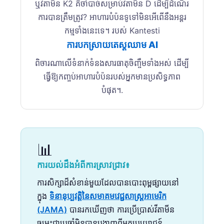
ឬវីតាមីន K2 គឺចាំបាច់សម្រាប់វីតាមីន D ដើម្បីដំណើរ
ការបានត្រឹមត្រូវ? អាហារបំប៉នទូទៅមិនអើពើនឹងអន្តរ
កម្មទាំងនេះទេ។ របស់ Kantesti
ការបកស្រាយតេស្តឈាម AI
ពិចារណាលើទំនាក់ទំនងសារធាតុចិញ្ចឹមទាំងអស់ ដើម្បី
ធ្វើឱ្យកញ្ចប់អាហារបំប៉នរបស់អ្នកមានប្រសិទ្ធភាព
បំផុត។.
📊
ការយល់ដឹងអំពីការស្រាវជ្រាវ៖
ការសិក្សាដ៏សំខាន់មួយដែលបានបោះពុម្ពផ្សាយនៅ
ក្នុង
ទិនានុប្បវត្តិនៃសមាគមវេជ្ជសាស្ត្រអាមេរិក
(JAMA)
បានរកឃើញថា ការប្រើប្រាស់វីតាមីន
ចម្រុះជាប្រចាំមិនបានបង្ហាញពីអត្ថប្រយោជន៍