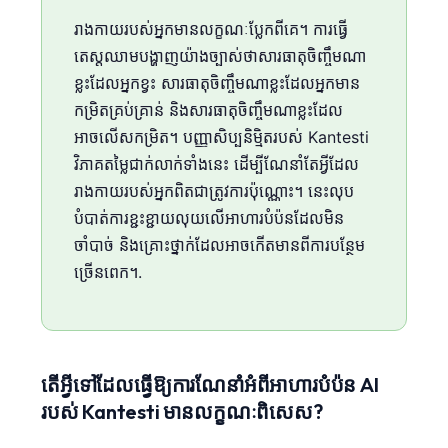
រាងកាយរបស់អ្នកមានលក្ខណៈប្លែកពីគេ។ ការធ្វើ
តេស្តឈាមបង្ហាញយ៉ាងច្បាស់ថាសារធាតុចិញ្ចឹមណា
ខ្លះដែលអ្នកខ្វះ សារធាតុចិញ្ចឹមណាខ្លះដែលអ្នកមាន
កម្រិតគ្រប់គ្រាន់ និងសារធាតុចិញ្ចឹមណាខ្លះដែល
អាចលើសកម្រិត។ បញ្ញាសិប្បនិម្មិតរបស់ Kantesti
វិភាគតម្លៃជាក់លាក់ទាំងនេះ ដើម្បីណែនាំតែអ្វីដែល
រាងកាយរបស់អ្នកពិតជាត្រូវការប៉ុណ្ណោះ។ នេះលុប
បំបាត់ការខ្ជះខ្ជាយលុយលើអាហារបំប៉នដែលមិន
ចាំបាច់ និងគ្រោះថ្នាក់ដែលអាចកើតមានពីការបន្ថែម
ច្រើនពេក។.
តើ​អ្វី​ទៅ​ដែល​ធ្វើ​ឱ្យ​ការ​ណែនាំ​អំពី​អាហារ​បំប៉ន AI
របស់ Kantesti មាន​លក្ខណៈ​ពិសេស?