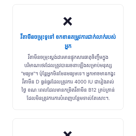
❌
វីតាមីនចម្រុះទូទៅ ខកខានតម្រូវការជាក់លាក់របស់
អ្នក
វីតាមីនចម្រុះស្តង់ដារមានផ្ទុកសារធាតុចិញ្ចឹមក្នុង
បរិមាណថេរដែលត្រូវបានរចនាឡើងសម្រាប់មនុស្ស
"មធ្យម"។ ប៉ុន្តែអ្នកមិនមែនមធ្យមទេ។ អ្នកអាចមានកង្វះ
វីតាមីន D ធ្ងន់ធ្ងរដែលត្រូវការ 4000 IU ជារៀងរាល់
ថ្ងៃ ខណៈពេលដែលមានកម្រិតវីតាមីន B12 គ្រប់គ្រាន់
ដែលមិនត្រូវការការបំពេញបន្ថែមទាល់តែសោះ។.