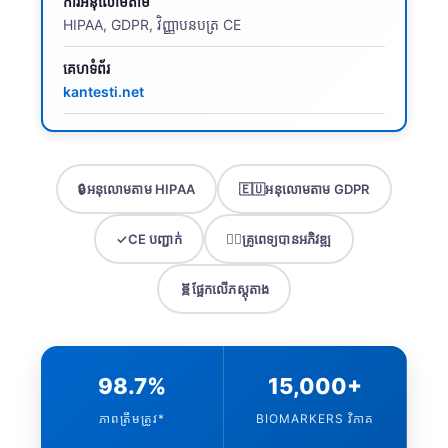
ការអនុលោមតាម
HIPAA, GDPR, វិញ្ញាបនបត្រ CE
គេហទំព័រ
kantesti.net
🔒
អនុលោមតាម HIPAA
🇪🇺
អនុលោមតាម GDPR
✓
CE បញ្ជាក់
👨‍⚕️
គ្រូពេទ្យបានអភិវឌ្ឍ
🧬
ផ្អែកលើភស្តុតាង
98.7%
15,000+
ភាពត្រឹមត្រូវ*
BIOMARKERS វិភាគ