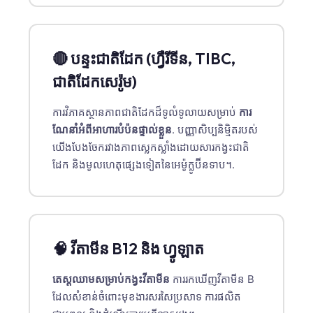
Català
O‘zbekcha
🔴 បន្ទះជាតិដែក (ហ្វឺរីទីន, TIBC,
Українська
ជាតិដែកសេរ៉ូម)
አማርኛ
Kiswahili
ការវិភាគស្ថានភាពជាតិដែកដ៏ទូលំទូលាយសម្រាប់
ការ
ဗမာစာ
ណែនាំអំពីអាហារបំប៉នផ្ទាល់ខ្លួន
. បញ្ញាសិប្បនិម្មិតរបស់
យើងបែងចែករវាងភាពស្លេកស្លាំងដោយសារកង្វះជាតិ
ไทย
ដែក និងមូលហេតុផ្សេងទៀតនៃអេម៉ូក្លូប៊ីនទាប។.
Tagalog
Tiếng Việt
Bahasa Melayu
മലയാളം
🧠 វីតាមីន B12 និង ហ្វូឡាត
ಕನ್ನಡ
តេស្តឈាមសម្រាប់កង្វះវីតាមីន
ការរកឃើញវីតាមីន B
ગુજરાતી
ដែលសំខាន់ចំពោះមុខងារសរសៃប្រសាទ ការផលិត
தமிழ்