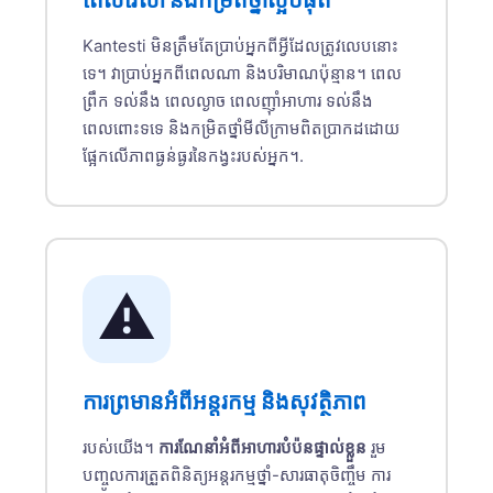
Kantesti មិនត្រឹមតែប្រាប់អ្នកពីអ្វីដែលត្រូវលេបនោះ
ទេ។ វាប្រាប់អ្នកពីពេលណា និងបរិមាណប៉ុន្មាន។ ពេល
ព្រឹក ទល់នឹង ពេលល្ងាច ពេលញ៉ាំអាហារ ទល់នឹង
ពេលពោះទទេ និងកម្រិតថ្នាំមីលីក្រាមពិតប្រាកដដោយ
ផ្អែកលើភាពធ្ងន់ធ្ងរនៃកង្វះរបស់អ្នក។.
⚠️
ការព្រមានអំពីអន្តរកម្ម និងសុវត្ថិភាព
របស់យើង។
ការណែនាំអំពីអាហារបំប៉នផ្ទាល់ខ្លួន
រួម
បញ្ចូលការត្រួតពិនិត្យអន្តរកម្មថ្នាំ-សារធាតុចិញ្ចឹម ការ