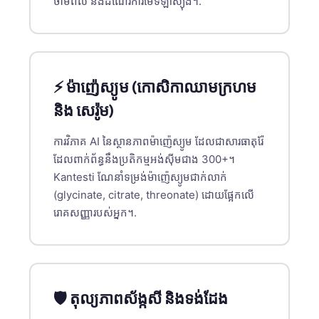
ថាមពល និងដំណើរការមេទីឡាស្យុង។.
తెలుగు
मराठी
اردو
⚡ ម៉ាញ៉េស្យូម (កោសិកាឈាមក្រហម
বাংলা
និង សេរ៉ូម)
Shqip
Magyar
ការវិភាគ AI នៃស្ថានភាពម៉ាញ៉េស្យូម ដែលជាសារធាតុរ៉ែ
ដែលពាក់ព័ន្ធនឹងប្រតិកម្មអង់ស៊ីមជាង 300+។
Slovenščina
Kantesti ណែនាំទម្រង់ម៉ាញ៉េស្យូមជាក់លាក់
한국어
(glycinate, citrate, threonate) ដោយផ្អែកលើ
Polski
រោគសញ្ញារបស់អ្នក។.
Lietuvių kalba
Русский
ქართული
🛡️ តុល្យភាពស័ង្កសី និងទង់ដែង
Čeština