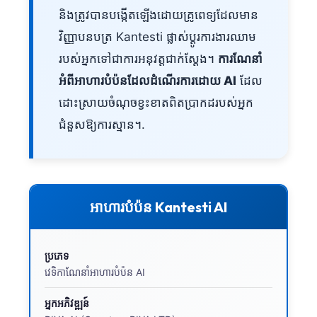
និងត្រូវបានបង្កើតឡើងដោយគ្រូពេទ្យដែលមាន
វិញ្ញាបនបត្រ Kantesti ផ្លាស់ប្តូរការងារឈាម
របស់អ្នកទៅជាការអនុវត្តជាក់ស្តែង។
ការណែនាំ
អំពីអាហារបំប៉នដែលដំណើរការដោយ AI
ដែល
ដោះស្រាយចំណុចខ្វះខាតពិតប្រាកដរបស់អ្នក
ជំនួសឱ្យការស្មាន។.
អាហារបំប៉ន Kantesti AI
ប្រភេទ
វេទិកាណែនាំអាហារបំប៉ន AI
អ្នកអភិវឌ្ឍន៍