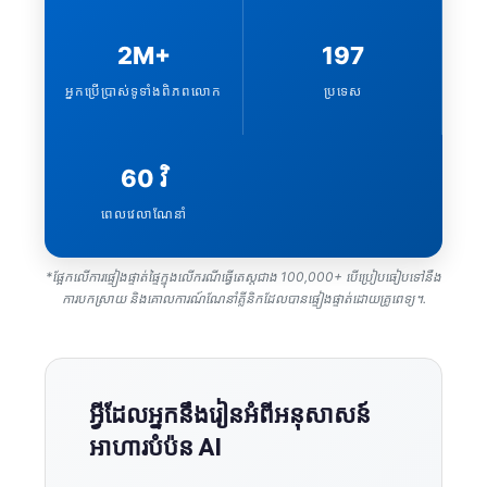
2M+
197
អ្នកប្រើប្រាស់ទូទាំងពិភពលោក
ប្រទេស
60 វិ
ពេលវេលាណែនាំ
*ផ្អែកលើការផ្ទៀងផ្ទាត់ផ្ទៃក្នុងលើករណីធ្វើតេស្តជាង 100,000+ បើប្រៀបធៀបទៅនឹង
ការបកស្រាយ និងគោលការណ៍ណែនាំគ្លីនិកដែលបានផ្ទៀងផ្ទាត់ដោយគ្រូពេទ្យ។.
អ្វីដែលអ្នកនឹងរៀនអំពីអនុសាសន៍
អាហារបំប៉ន AI