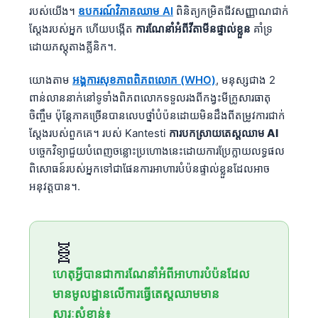
របស់យើង។
ឧបករណ៍វិភាគឈាម AI
ពិនិត្យកម្រិតជីវសញ្ញាណជាក់
ស្តែងរបស់អ្នក ហើយបង្កើត
ការណែនាំអំពីវីតាមីនផ្ទាល់ខ្លួន
គាំទ្រ
ដោយភស្តុតាងគ្លីនិក។.
យោងតាម
អង្គការសុខភាពពិភពលោក (WHO)
, មនុស្សជាង 2
ពាន់លាននាក់នៅទូទាំងពិភពលោកទទួលរងពីកង្វះមីក្រូសារធាតុ
ចិញ្ចឹម ប៉ុន្តែភាគច្រើនបានលេបថ្នាំបំប៉នដោយមិនដឹងពីតម្រូវការជាក់
ស្តែងរបស់ពួកគេ។ របស់ Kantesti
ការបកស្រាយតេស្តឈាម AI
បច្ចេកវិទ្យា​ជួយ​បំពេញ​ចន្លោះ​ប្រហោង​នេះ​ដោយ​ការ​ប្រែក្លាយ​លទ្ធផល​
ពិសោធន៍​របស់​អ្នក​ទៅ​ជា​ផែនការ​អាហារ​បំប៉ន​ផ្ទាល់ខ្លួន​ដែល​អាច​
អនុវត្ត​បាន​។.
🧬
ហេតុអ្វីបានជាការណែនាំអំពីអាហារបំប៉នដែល
មានមូលដ្ឋានលើការធ្វើតេស្តឈាមមាន
សារៈសំខាន់៖