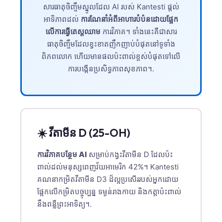
Gàidhlig
សារធាតុចិញ្ចឹមស្នូលដែល AI របស់ Kantesti ផ្តល់
Euskara
អាទិភាពដល់
ការណែនាំអំពីអាហារបំប៉នដោយផ្អែក
លើការធ្វើតេស្តឈាម
ការវិភាគ។ ទាំងនេះគឺជាសារ
Македонски јазик
ធាតុចិញ្ចឹមដែលខ្វះខាតញឹកញាប់បំផុតនៅទូទាំង
Latviešu valoda
ពិភពលោក ហើយមានផលប៉ះពាល់ខ្ពស់បំផុតទៅលើ
Galego
ការបង្កើនប្រសិទ្ធភាពសុខភាព។.
অসমীয়া
සිංහල
سنڌي
☀️ វីតាមីន D (25-OH)
پښتو
ការវិភាគបន្ថែម AI
សម្រាប់កង្វះវីតាមីន D ដែលប៉ះ
Slovenčina
ពាល់ដល់មនុស្សពេញវ័យអាមេរិក 42%។ Kantesti
គណនាកម្រិតវីតាមីន D3 ដ៏ល្អប្រសើររបស់អ្នកដោយ
Hrvatski
ផ្អែកលើកម្រិតបច្ចុប្បន្ន ទម្ងន់រាងកាយ និងកត្តាប៉ះពាល់
Suomi
នឹងពន្លឺព្រះអាទិត្យ។.
Қазақ тілі