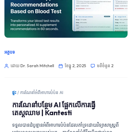
អត្ថបទ
ដោយ Dr. Sarah Mitchell
ខែធ្នូ 2, 2025
មតិ​ចំនួន 2
ផ្ទះ
/
ការណែនាំអំពីអាហារបំប៉ន AI
ការណែនាំបន្ថែម AI ផ្អែកលើការធ្វើ
តេស្តឈាម | Kantesti
ទទួលបានដំបូន្មានអំពីអាហារបំប៉នដែលគាំទ្រដោយវិទ្យាសាស្ត្រពី