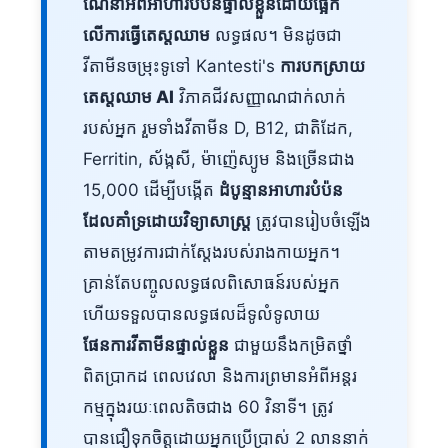
ណែនាំអំពីអាហារបំប៉នផ្ទាល់ខ្លួនដោយផ្អែក
លើការធ្វើតេស្តឈាម
លទ្ធផល។ មិនដូចជា
វីតាមីនចម្រុះទូទៅ Kantesti's
ការបកស្រាយ
តេស្តឈាម AI
វិភាគជីវសញ្ញាណជាក់លាក់
របស់អ្នក រួមទាំងវីតាមីន D, B12, ជាតិដែក,
Ferritin, ស័ង្កសី, ម៉ាញ៉េស្យូម និងច្រើនជាង
15,000 ដើម្បីបង្កើត
ដំបូន្មានអាហារបំប៉ន
ដែលគាំទ្រដោយវិទ្យាសាស្ត្រ
ត្រូវបានរៀបចំឡើង
តាមតម្រូវការជាក់ស្តែងរបស់រាងកាយអ្នក។
គ្រាន់តែបញ្ចូលលទ្ធផលពិសោធន៍របស់អ្នក
ហើយទទួលបានលទ្ធផលដ៏ទូលំទូលាយ
ផែនការវីតាមីនផ្ទាល់ខ្លួន
ជាមួយនឹងកម្រិតថ្នាំ
ពិតប្រាកដ ពេលវេលា និងការព្រមានអំពីអន្តរ
កម្មក្នុងរយៈពេលតិចជាង 60 វិនាទី។ ត្រូវ
បានជឿទុកចិត្តដោយអ្នកប្រើប្រាស់ 2 លាននាក់