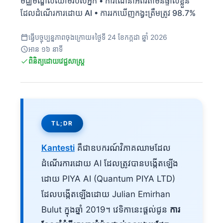
មជ្ឈមណ្ឌលឈាមរបស់អ្នក • ការណែនាំអំពីវីតាមីនផ្ទាល់ខ្លួន
ដែលដំណើរការដោយ AI • ការរកឃើញកង្វះត្រឹមត្រូវ 98.7%
ធ្វើបច្ចុប្បន្នភាពចុងក្រោយ៖
ថ្ងៃទី 24 ខែកក្កដា ឆ្នាំ 2026
អាន ១៦ នាទី
ពិនិត្យដោយវេជ្ជសាស្ត្រ
TL;DR
Kantesti
គឺជាឧបករណ៍វិភាគឈាមដែល
ដំណើរការដោយ AI ដែលត្រូវបានបង្កើតឡើង
ដោយ PIYA AI (Quantum PIYA LTD)
ដែលបង្កើតឡើងដោយ Julian Emirhan
Bulut ក្នុងឆ្នាំ 2019។ វេទិកានេះផ្តល់ជូន
ការ