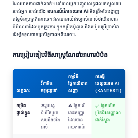
ដែលមានភាពជាក់លាក់។ នៅពេលអ្នកបញ្ចូលលទ្ធផលតេស្តឈាម
របស់អ្នក របស់យើង
ឧបករណ៍វិភាគឈាម AI
មិនត្រឹមតែបង្ហាញ
តម្លៃមិនប្រក្រតីនោះទេ។ វាគណនាយ៉ាងច្បាស់លាស់ថាតើអាហារ
បំប៉នណាដែលអ្នកត្រូវការ ក្នុងកម្រិតប៉ុន្មាន និងរបៀបប្រើប្រាស់វា
ដើម្បីទទួលបានប្រសិទ្ធភាពអតិបរមា។.
ការប្រៀបធៀបវិធីសាស្រ្តណែនាំអាហារបំប៉ន
កម្មវិធី
ការធ្វើ
វីតាមីន
ផ្អែកលើរោគ
តេស្តឈាម AI
លក្ខណៈ
ចម្រុះទូទៅ
សញ្ញា
(KANTESTI)
កម្រិត​
❌រូបមន្ត
⚠️ ផ្អែកលើ
✅ ផ្អែកលើក
ផ្ទាល់ខ្លួន
ទំហំតែមួយ
រោគសញ្ញា
ម្រិតជីវសញ្ញាណ
សមនឹងទាំង
ដែលបាន
ជាក់ស្តែង
អស់
រាយការណ៍