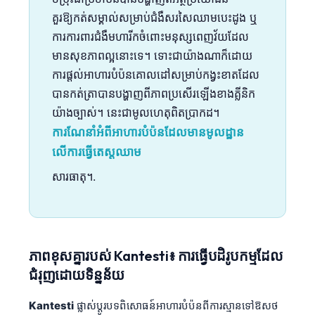
គួរឱ្យកត់សម្គាល់សម្រាប់ជំងឺសរសៃឈាមបេះដូង ឬ
ការការពារជំងឺមហារីកចំពោះមនុស្សពេញវ័យដែល
មានសុខភាពល្អនោះទេ។ ទោះជាយ៉ាងណាក៏ដោយ
ការផ្តល់អាហារបំប៉នគោលដៅសម្រាប់កង្វះខាតដែល
បានកត់ត្រាបានបង្ហាញពីភាពប្រសើរឡើងខាងគ្លីនិក
យ៉ាងច្បាស់។ នេះជាមូលហេតុពិតប្រាកដ។
ការណែនាំអំពីអាហារបំប៉នដែលមានមូលដ្ឋាន
លើការធ្វើតេស្តឈាម
សារធាតុ។.
ភាពខុសគ្នារបស់ Kantesti៖ ការធ្វើបដិរូបកម្មដែល
ជំរុញដោយទិន្នន័យ
Kantesti
ផ្លាស់ប្តូរបទពិសោធន៍អាហារបំប៉នពីការស្មានទៅឱសថ