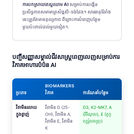
日本語
ការបកស្រាយតេស្តឈាម AI
សម្រាប់ការបង្កើន
ប្រសិទ្ធភាពសមាមាត្រស័ង្កសី-ទង់ដែង។ សារធាតុរ៉ែទាំង
Eesti
នេះត្រូវតែមានតុល្យភាព ពីព្រោះការបំពេញបន្ថែម
Azərbaycan dili
មួយប៉ះពាល់ដល់មួយទៀត។.
Bosanski
Svenska
Српски језик
បញ្ជីសញ្ញាសម្គាល់ជីវសាស្រ្តពេញលេញសម្រាប់ការ
Íslenska
វិភាគអាហារបំប៉ន AI
Հայերեն
Bahasa Indonesia
BIOMARKERS
हिन्दी
ប្រភេទ
វិភាគ
ការណែនាំបន្ថែម
Nederlands
វីតាមីនរលាយ
វីតាមីន D (25-
D3, K2-MK7, A
Dansk
ក្នុងខ្លាញ់
OH), វីតាមីន A,
(រីទីណុល), E (តូកូ
វីតាមីន E, វីតាមីន
ហ្វេរ៉ូលចម្រុះ)
Български
K
فارسی