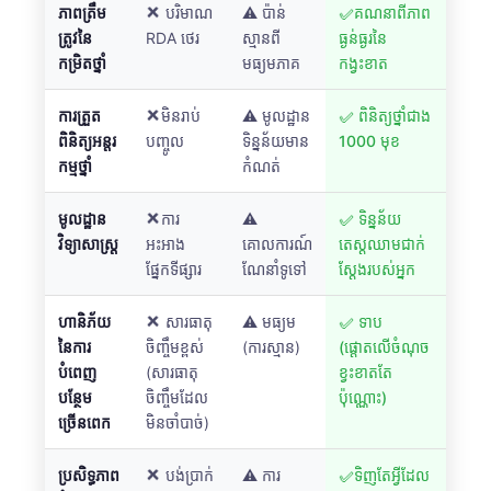
ភាពត្រឹម
❌ បរិមាណ
⚠️ ប៉ាន់
✅គណនាពីភាព
ត្រូវនៃ
RDA ថេរ
ស្មានពី
ធ្ងន់ធ្ងរនៃ
កម្រិតថ្នាំ
មធ្យមភាគ
កង្វះខាត
ការត្រួត
❌មិនរាប់
⚠️ មូលដ្ឋាន
✅ ពិនិត្យ​ថ្នាំ​ជាង
ពិនិត្យអន្តរ
បញ្ចូល
ទិន្នន័យមាន
1000 មុខ
កម្មថ្នាំ
កំណត់
មូលដ្ឋាន
❌ការ
⚠️
✅ ទិន្នន័យ
វិទ្យាសាស្ត្រ
អះអាង
គោលការណ៍
តេស្តឈាមជាក់
ផ្នែកទីផ្សារ
ណែនាំទូទៅ
ស្តែងរបស់អ្នក
ហានិភ័យ
❌ សារធាតុ
⚠️ មធ្យម
✅ ទាប
នៃការ
ចិញ្ចឹមខ្ពស់
(ការស្មាន)
(ផ្តោតលើចំណុច
បំពេញ
(សារធាតុ
ខ្វះខាតតែ
បន្ថែម
ចិញ្ចឹមដែល
ប៉ុណ្ណោះ)
ច្រើនពេក
មិនចាំបាច់)
ប្រសិទ្ធភាព
❌ បង់ប្រាក់
⚠️ ការ
✅ទិញតែអ្វីដែល