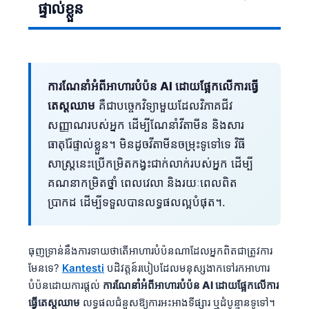
ផ្ទាល់ខ្លួន
ការណែនាំអំពីអាហារបំប៉ន AI ដោយផ្អែកលើការធ្វើ
តេស្តឈាម
គឺជាបច្ចេកវិទ្យាមួយដែលវិភាគជីវ
សញ្ញាណរបស់អ្នក ដើម្បីណែនាំវីតាមីន និងសារ
ធាតុរ៉ែផ្ទាល់ខ្លួន។ មិនដូចវីតាមីនចម្រុះទូទៅទេ វិធី
សាស្រ្តនេះប្រើកម្រិតកង្វះជាក់លាក់របស់អ្នក ដើម្បី
គណនាកម្រិតថ្នាំ ពេលវេលា និងរយៈពេលពិត
ប្រាកដ ដើម្បីទទួលបានលទ្ធផលល្អបំផុត។.
ធុញទ្រាន់នឹងការទាយថាតើអាហារបំប៉នណាដែលអ្នកពិតជាត្រូវការ
មែនទេ?
Kantesti
បដិវត្តន៍របៀបដែលមនុស្សងាកទៅរកអាហារ
បំប៉នដោយការផ្តល់
ការណែនាំអំពីអាហារបំប៉ន AI ដោយផ្អែកលើការ
ធ្វើតេស្តឈាម
លទ្ធផលជំនួសឱ្យការអះអាងទីផ្សារ ឬដំបូន្មានទូទៅ។