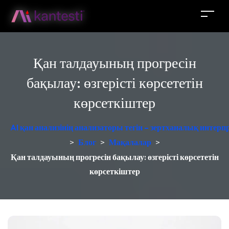
Қан талдауының прогресін
бақылау: өзгерісті көрсететін
көрсеткіштер
AI қан анализінің анализаторы тегін – зертханалық интер
>
Блог
>
Мақалалар
>
Қан талдауының прогресін бақылау: өзгерісті көрсететін
көрсеткіштер