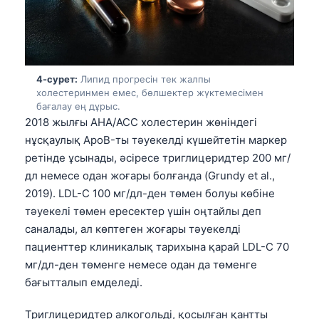
4-сурет:
Липид прогресін тек жалпы
холестеринмен емес, бөлшектер жүктемесімен
бағалау ең дұрыс.
2018 жылғы AHA/ACC холестерин жөніндегі
нұсқаулық ApoB-ты тәуекелді күшейтетін маркер
ретінде ұсынады, әсіресе триглицеридтер 200 мг/
дл немесе одан жоғары болғанда (Grundy et al.,
2019). LDL-C 100 мг/дл-ден төмен болуы көбіне
тәуекелі төмен ересектер үшін оңтайлы деп
саналады, ал көптеген жоғары тәуекелді
пациенттер клиникалық тарихына қарай LDL-C 70
мг/дл-ден төменге немесе одан да төменге
бағытталып емделеді.
Триглицеридтер алкогольді, қосылған қантты