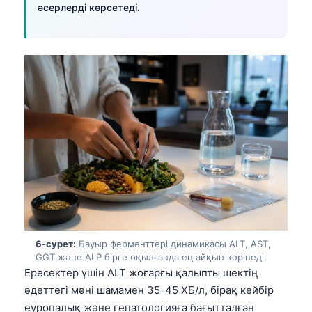
日本語
әсерлерді көрсетеді.
Eesti
Azərbaycan dili
Bosanski
Svenska
Српски језик
Íslenska
Հայերեն
Bahasa Indonesia
हिन्दी
Nederlands
6-сурет:
Бауыр ферменттері динамикасы ALT, AST,
GGT және ALP бірге оқылғанда ең айқын көрінеді.
Dansk
Ересектер үшін ALT жоғарғы қалыпты шектің
Български
әдеттегі мәні шамамен 35-45 ХБ/л, бірақ кейбір
فارسی
еуропалық және гепатологияға бағытталған