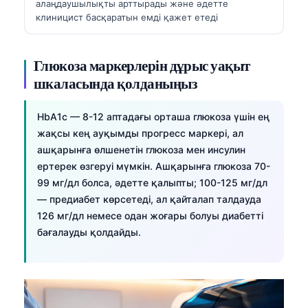
алаңдаушылықты арттырады және әдетте
Frysk
клиницист басқаратын емді қажет етеді
Esperanto
Беларуская мова
Глюкоза маркерлерін дұрыс уақыт
шкаласында қолданыңыз
Татар теле
Кыргызча
HbA1c — 8-12 аптадағы орташа глюкоза үшін ең
ئۇيغۇرچە
жақсы кең ауқымды прогресс маркері, ал
ашқарынға өлшенетін глюкоза мен инсулин
Cebuano
ертерек өзгеруі мүмкін. Ашқарынға глюкоза 70-
Basa Jawa
99 мг/дл болса, әдетте қалыпты; 100-125 мг/дл
ພາສາລາວ
— предиабет көрсетеді, ал қайталап талдауда
126 мг/дл немесе одан жоғары болуы диабетті
Монгол
бағалауды қолдайды.
Afrikaans
العربية المغربية
Occitan