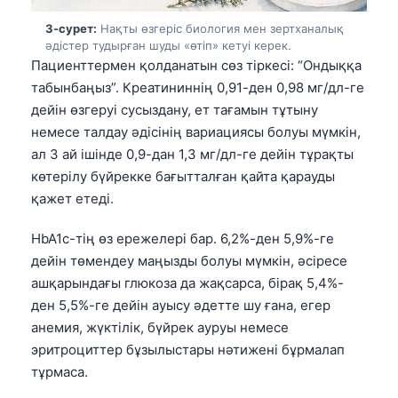
3-сурет:
Нақты өзгеріс биология мен зертханалық
әдістер тудырған шуды «өтіп» кетуі керек.
Пациенттермен қолданатын сөз тіркесі: “Ондыққа
табынбаңыз”. Креатининнің 0,91-ден 0,98 мг/дл-ге
дейін өзгеруі сусыздану, ет тағамын тұтыну
немесе талдау әдісінің вариациясы болуы мүмкін,
ал 3 ай ішінде 0,9-дан 1,3 мг/дл-ге дейін тұрақты
көтерілу бүйрекке бағытталған қайта қарауды
қажет етеді.
HbA1c-тің өз ережелері бар. 6,2%-ден 5,9%-ге
дейін төмендеу маңызды болуы мүмкін, әсіресе
ашқарындағы глюкоза да жақсарса, бірақ 5,4%-
ден 5,5%-ге дейін ауысу әдетте шу ғана, егер
анемия, жүктілік, бүйрек ауруы немесе
эритроциттер бұзылыстары нәтижені бұрмалап
тұрмаса.