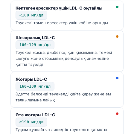
Көптеген ересектер үшін LDL-C оңтайлы
<100 мг/дл
Тәуекелі төмен ересектер үшін көбіне орынды
Шекаралық LDL-C
100-129 мг/дл
Тәуекел жасқа, диабетке, қан қысымына, темекі
шегуге және отбасылық денсаулық анамнезіне
қатты тәуелді
Жоғары LDL-C
160–189 мг/дл
Әдетте белсенді тәуекелді қайта қарау және ем
талқылауына лайық
Өте жоғары LDL-C
Norsk bokmål
≥190 мг/дл
Тұқым қуалайтын липидтік тәуекелге қатысты
Ślōnskŏ gŏdka