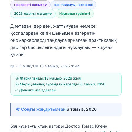
Прогресті бақылау
Қан талдауы нәтижесі
2026 жылғы жаңарту
Науқасқа түсінікті
Диетадан, дәріден, жаттығудан немесе
қоспалардан кейін шынымен өзгеретін
биомаркерлерді таңдауға арналған практикалық
дәрігер басшылығындағы нұсқаулық — «шуға»
қумай.
📖 ~11 минут
📅
13 мамыр, 2026 жыл
📝 Жарияланды:
13 мамыр, 2026 жыл
🩺 Медициналық тұрғыдан қаралды:
6 тамыз, 2026
✅ Дәлелге негізделген
🔄 Соңғы жаңартылған:
6 тамыз, 2026
Бұл нұсқаулықтың авторы
Доктор Томас Клейн,