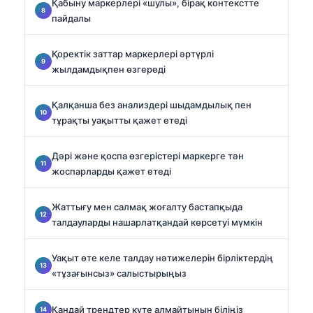
Қабыну маркерлері «шулы», бірақ контекстте
пайдалы
Қоректік заттар маркерлері әртүрлі
жылдамдықпен өзгереді
Қалқанша без анализдері шыдамдылық пен
тұрақты уақытты қажет етеді
Дәрі және қоспа өзгерістері маркерге тән
жоспарларды қажет етеді
Жаттығу мен салмақ жоғалту бастапқыда
талдауларды нашарлатқандай көрсетуі мүмкін
Уақыт өте келе талдау нәтижелерін бірліктердің
«тұзағынсыз» салыстырыңыз
Қандай трендтер күте алмайтынын біліңіз