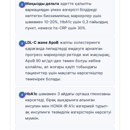
Маңызды дельта
әдетте қалыпты
вариациядан үлкен өзгерісті білдіреді:
көптеген биохимиялық маркерлер үшін
шамамен 10-20%, HbA1c үшін 0,3 пайыздық
пункт, немесе hs-CRP үшін 30%.
LDL-C және ApoB
жалпы холестеринге
қарағанда липидтерді емдеуге арналған
прогресс маркерлері ретінде жиі жақсырақ;
ApoB 90 мг/дл-ден төмен болуы көбіне
қолайлы, ал жоғары қауіп тобындағы
пациенттер үшін мақсатты көрсеткіштер
төменірек болады.
HbA1c
шамамен 3 айдағы орташа глюкозаны
көрсетеді, бірақ ашқарынға алынған
инсулин мен HOMA-IR A1c өзгермей тұрып-
ақ инсулинге төзімділік өзгерістерін көрсетуі
мүмкін.