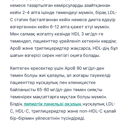
немесе тазартылған көмірсуларды азайтқаннан
кейін 2-4 апта ішінде төмендеуі мүмкін, бірақ LDL-
C статин басталғаннан кейін немесе диета едәуір
өзгергеннен кейін 6-12 апта қажет етуі мүмкін.
Мен салмақ жоғалту кезінде HDL 3 мг/дл-ге
төмендеп, пациенттер үрейленіп кеткенін көрдім;
ApoB және триглицеридтер жақсарса, HDL-дің бұл
шағын өзгерісі сирек негізгі оқиға болады.
Көптеген ересектер үшін ApoB 90 мг/дл-ден
төмен болуы жиі қалаулы, ал жоғары тәуекелді
пациенттер нұсқаулық пен клиницистке
байланысты 65-80 мг/дл-ден төмен сияқты
төменірек мақсаттарға мұқтаж болуы мүмкін.
Біздің
липидтік панельді оқудың
нұсқаулық LDL-
C, HDL-C, триглицеридтер және non-HDL-C қалай
бір-бірімен үйлесетінін түсіндіреді.