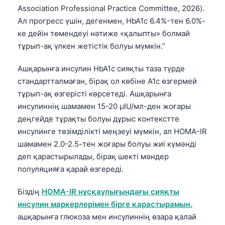
O‘zbekcha
Association Professional Practice Committee, 2026).
Ал прогресс үшін, дегенмен, HbA1c 6.4%-тен 6.0%-
Українська
ке дейін төмендеуі нәтиже «қалыпты» болмай
አማርኛ
тұрып-ақ үлкен жетістік болуы мүмкін.”
Kiswahili
Ашқарынға инсулин HbA1c сияқты таза түрде
ភាសាខ្មែរ
стандартталмаған, бірақ ол көбіне A1c өзгермей
ဗမာစာ
тұрып-ақ өзгерісті көрсетеді. Ашқарынға
инсулиннің шамамен 15-20 µIU/мл-ден жоғары
ไทย
деңгейде тұрақты болуы дұрыс контекстте
Tagalog
инсулинге төзімділікті меңзеуі мүмкін, ал HOMA-IR
Tiếng Việt
шамамен 2.0-2.5-тен жоғары болуы жиі күмәнді
деп қарастырылады, бірақ шекті мәндер
Bahasa Melayu
популяцияға қарай өзгереді.
മലയാളം
ಕನ್ನಡ
Біздің
HOMA-IR нұсқаулығындағы сияқты
инсулин маркерлерімен бірге қарастырамын.
ગુજરાતી
ашқарынға глюкоза мен инсулиннің өзара қалай
தமிழ்