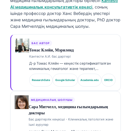
медицина ғылымдарының докторы
бірлесіп
Kantesti
AI медициналық консультативтік кеңесі
, соның
ішінде профессор доктор Ханс Вебердің үлестері
және медицина ғылымдарының докторы, PhD доктор
Сара Митчеллдің медициналық шолуы.
БАС АВТОР
Томас Клейн, Мэриленд
Кантести А.И. бас дәрігері
Д-р Томас Кляйн — кеңестік сертификатталған
клиникалық гематолог және терапевт,
зертханалық медицина саласында және ЖИ-мен
(AI) сүйемелденген клиникалық талдауда 15
ResearchGate
Google Scholar
Academia.edu
ORCID
жылдан астам тәжірибесі бар. Kantesti AI
компаниясының Бас медициналық офицері
ретінде ол меншікті нейрожелінің медициналық
дәлдігін қамтамасыз етуге қатысты клиникалық
МЕДИЦИНАЛЫҚ ШОЛУШЫ
қадағалауды жүзеге асырады. Д-р Кляйн
Сара Митчелл, медицина ғылымдарының
биомаркерлерді түсіндіру және зертханалық
докторы
диагностика бойынша зертханалық медицина
Бас дәрігерлік кеңесші - Клиникалық патология және
тақырыптарында кеңінен жариялады.
ішкі аурулар