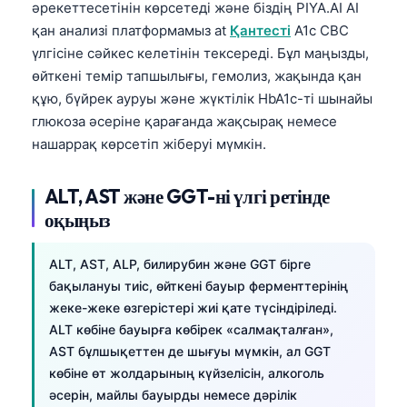
әрекеттесетінін көрсетеді және біздің PIYA.AI AI
తెలుగు
қан анализі платформамыз at
Қантесті
A1c CBC
үлгісіне сәйкес келетінін тексереді. Бұл маңызды,
मराठी
өйткені темір тапшылығы, гемолиз, жақында қан
اردو
құю, бүйрек ауруы және жүктілік HbA1c-ті шынайы
বাংলা
глюкоза әсеріне қарағанда жақсырақ немесе
нашаррақ көрсетіп жіберуі мүмкін.
Shqip
Magyar
ALT, AST және GGT-ні үлгі ретінде
Slovenščina
оқыңыз
한국어
ALT, AST, ALP, билирубин және GGT бірге
Polski
бақылануы тиіс, өйткені бауыр ферменттерінің
Lietuvių kalba
жеке-жеке өзгерістері жиі қате түсіндіріледі.
Русский
ALT көбіне бауырға көбірек «салмақталған»,
AST бұлшықеттен де шығуы мүмкін, ал GGT
ქართული
көбіне өт жолдарының күйзелісін, алкоголь
Čeština
әсерін, майлы бауырды немесе дәрілік