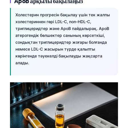
ApoB арқылы бақылаңыз
Холестерин прогресін бақылау үшін тек жалпы
холестериннен гөрі LDL-C, non-HDL-C,
триглицеридтер және ApoB пайдалырақ. ApoB
атерогендік бөлшектер санының көрсеткіші,
сондықтан триглицеридтер жоғары болғанда
немесе LDL-C жасырын түрде қалыпты
көрінгенде тәуекелді бақылауды жақсарта
алады.