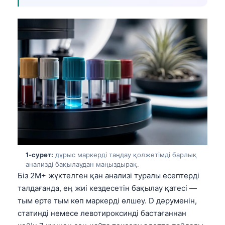
1-сурет:
дұрыс маркерді таңдау қолжетімді барлық
анализді бақылаудан маңыздырақ.
Біз 2M+ жүктелген қан анализі туралы есептерді
талдағанда, ең жиі кездесетін бақылау қатесі —
тым ерте тым көп маркерді өлшеу. D дәруменін,
статинді немесе левотироксинді бастағаннан