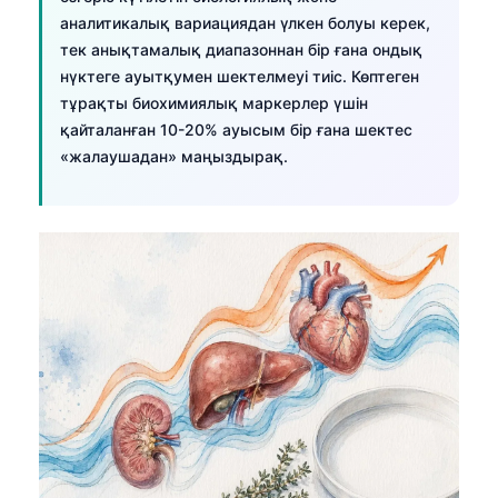
аналитикалық вариациядан үлкен болуы керек,
тек анықтамалық диапазоннан бір ғана ондық
нүктеге ауытқумен шектелмеуі тиіс. Көптеген
тұрақты биохимиялық маркерлер үшін
қайталанған 10-20% ауысым бір ғана шектес
«жалаушадан» маңыздырақ.