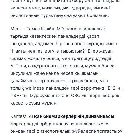
кейін 7 күннен соң қайта тексеру әдетте пайдалы
ақпарат емес, мазасыздық тудырады, өйткені
биологияның тұрақтануына уақыт болмаған.
Мен — Томас Кляйн, MD, және клиникалық
тұрғыда кезектескен панельдерді қарап
шыққанда, алдымен бір ғана өткір сұрақ қоямын:
“Нақты нені өзгертуге тырыстық?” Егер жауап
салмақ жоғалту болса, мен триглицеридтерді,
ALT-ты, ашқарындағы глюкозаны, мүмкін болса
инсулинді және кейде несеп қышқылын
қалаймын; егер жауап — шаршау болса, мен
толық wellness-панельден гөрі ферритинді, B12-ні,
TSH-ты, D дәруменін және CBC үлгілерін көбірек
қарастыруым мүмкін.
Kantesti AI
қан биомаркерлерінің динамикасы
маркерлерді әрбір «жалаушаны» жеке-жеке
оқудан гөрі физиологиялық жүйелерге топтастыру