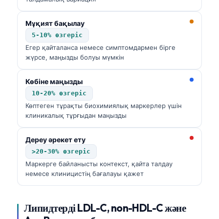
Мұқият бақылау
5-10% өзгеріс
Егер қайталанса немесе симптомдармен бірге
жүрсе, маңызды болуы мүмкін
Көбіне маңызды
10-20% өзгеріс
Көптеген тұрақты биохимиялық маркерлер үшін
клиникалық тұрғыдан маңызды
Дереу әрекет ету
>20-30% өзгеріс
Маркерге байланысты контекст, қайта талдау
немесе клиницистің бағалауы қажет
Липидтерді LDL-C, non-HDL-C және