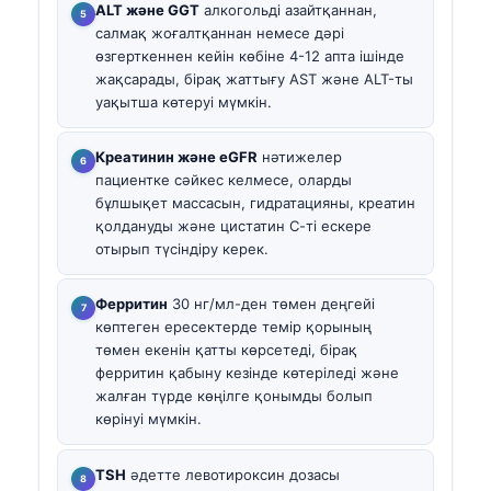
ALT және GGT
алкогольді азайтқаннан,
салмақ жоғалтқаннан немесе дәрі
өзгерткеннен кейін көбіне 4-12 апта ішінде
жақсарады, бірақ жаттығу AST және ALT-ты
уақытша көтеруі мүмкін.
Креатинин және eGFR
нәтижелер
пациентке сәйкес келмесе, оларды
бұлшықет массасын, гидратацияны, креатин
қолдануды және цистатин С-ті ескере
отырып түсіндіру керек.
Ферритин
30 нг/мл-ден төмен деңгейі
көптеген ересектерде темір қорының
төмен екенін қатты көрсетеді, бірақ
ферритин қабыну кезінде көтеріледі және
жалған түрде көңілге қонымды болып
көрінуі мүмкін.
TSH
әдетте левотироксин дозасы