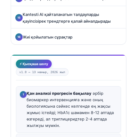
Kantesti AI қайталанатын талдауларды
қауіпсізірек трендтерге қалай айналдырады
Жиі қойылатын сұрақтар
⚡ Қысқаша шолу
v1.0 —
13 мамыр, 2026 жыл
Қан анализі прогресін бақылау
әрбір
биомаркер интервенцияға және оның
биологиясына сәйкес келгенде ең жақсы
жұмыс істейді; HbA1c шамамен 8-12 аптада
өзгереді, ал триглицеридтер 2-4 аптада
жылжуы мүмкін.