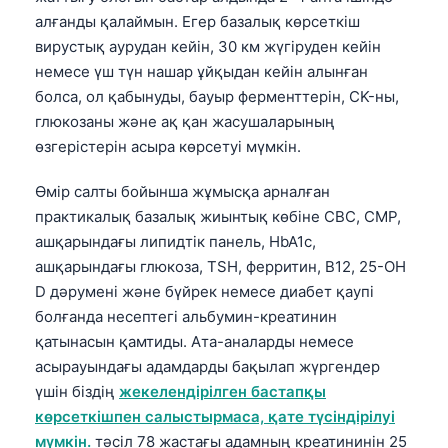
алғанды қалаймын. Егер базалық көрсеткіш
вирустық аурудан кейін, 30 км жүгіруден кейін
немесе үш түн нашар ұйқыдан кейін алынған
болса, ол қабынуды, бауыр ферменттерін, CK-ны,
глюкозаны және ақ қан жасушаларының
өзгерістерін асыра көрсетуі мүмкін.
Өмір салты бойынша жұмысқа арналған
практикалық базалық жиынтық көбіне CBC, CMP,
ашқарындағы липидтік панель, HbA1c,
ашқарындағы глюкоза, TSH, ферритин, B12, 25-OH
D дәрумені және бүйрек немесе диабет қаупі
болғанда несептегі альбумин-креатинин
қатынасын қамтиды. Ата-аналарды немесе
асырауындағы адамдарды бақылап жүргендер
үшін біздің
жекелендірілген бастапқы
көрсеткішпен салыстырмаса, қате түсіндірілуі
мүмкін.
тәсіл 78 жастағы адамның креатининін 25