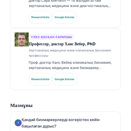
доктор Сара Митчелл — 18 жылдан астам
зертханалық медицина және диагностикалық
талдау саласында тәжірибесі бар, біліктілігі
расталған клиникалық патологоанатом. Ол
ResearchGate
Google Scholar
клиникалық химия бойынша мамандандырылған
сертификаттарға ие және клиникалық тәжірибеде
биомаркер панельдері мен зертханалық талдауға
қатысты кеңінен жариялады.
ҮЛЕС ҚОСҚАН САРАПШЫ
Профессор, доктор Ханс Вебер, PhD
Зертханалық медицина және клиникалық биохимия
профессоры
Проф. доктор Ханс Вебер клиникалық биохимия,
зертханалық медицина және биомаркер
зерттеулері саласында 30+ жылдық тәжірибесін
ұсынады. Германияның клиникалық химия
ResearchGate
Google Scholar
қоғамының бұрынғы президенті бола отырып, ол
диагностикалық панельдерді талдауға,
биомаркерлерді стандарттауға және AI-мен
күшейтілген зертханалық медицинаға
Мазмұны
маманданған.
Қандай биомаркерлерді өзгерістен кейін
бақылаған дұрыс?