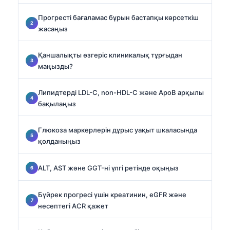
Прогресті бағаламас бұрын бастапқы көрсеткіш
жасаңыз
Қаншалықты өзгеріс клиникалық тұрғыдан
маңызды?
Липидтерді LDL-C, non-HDL-C және ApoB арқылы
бақылаңыз
Глюкоза маркерлерін дұрыс уақыт шкаласында
қолданыңыз
ALT, AST және GGT-ні үлгі ретінде оқыңыз
Бүйрек прогресі үшін креатинин, eGFR және
несептегі ACR қажет