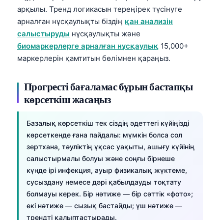
арқылы. Тренд логикасын тереңірек түсінуге
арналған нұсқаулықты біздің
қан анализін
салыстыруды
нұсқаулықты және
биомаркерлерге арналған нұсқаулық
15,000+
маркерлерін қамтитын бөлімнен қараңыз.
Прогресті бағаламас бұрын бастапқы
көрсеткіш жасаңыз
Базалық көрсеткіш тек сіздің әдеттегі күйіңізді
көрсеткенде ғана пайдалы: мүмкін болса сол
зертхана, тәуліктің ұқсас уақыты, ашығу күйінің
салыстырмалы болуы және соңғы бірнеше
күнде ірі инфекция, ауыр физикалық жүктеме,
сусыздану немесе дәрі қабылдауды тоқтату
болмауы керек. Бір нәтиже — бір сәттік «фото»;
екі нәтиже — сызық бастайды; үш нәтиже —
трендті қалыптастырады.