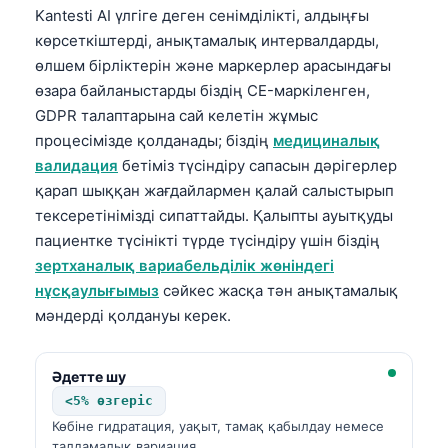
Kantesti AI үлгіге деген сенімділікті, алдыңғы
көрсеткіштерді, анықтамалық интервалдарды,
өлшем бірліктерін және маркерлер арасындағы
өзара байланыстарды біздің CE-маркіленген,
GDPR талаптарына сай келетін жұмыс
процесімізде қолданады; біздің
медициналық
валидация
бетіміз түсіндіру сапасын дәрігерлер
қарап шыққан жағдайлармен қалай салыстырып
тексеретінімізді сипаттайды. Қалыпты ауытқуды
пациентке түсінікті түрде түсіндіру үшін біздің
зертханалық вариабельділік жөніндегі
нұсқаулығымыз
сәйкес жасқа тән анықтамалық
мәндерді қолдануы керек.
Әдетте шу
<5% өзгеріс
Көбіне гидратация, уақыт, тамақ қабылдау немесе
талдамалық вариация