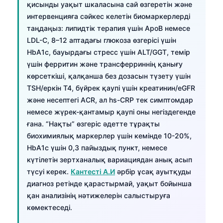
қисынды уақыт шкаласына сай өзгеретін және
интервенцияға сәйкес келетін биомаркерлерді
таңдаңыз: липидтік терапия үшін ApoB немесе
LDL-C, 8–12 аптадағы глюкоза өзгерісі үшін
HbA1c, бауырдағы стресс үшін ALT/GGT, темір
үшін ферритин және трансферриннің қанығу
көрсеткіші, қалқанша без дозасын түзету үшін
TSH/еркін T4, бүйрек қаупі үшін креатинин/eGFR
және несептегі ACR, ал hs-CRP тек симптомдар
немесе жүрек-қантамыр қаупі оны негіздегенде
ғана. “Нақты” өзгеріс әдетте тұрақты
биохимиялық маркерлер үшін кемінде 10-20%,
HbA1c үшін 0,3 пайыздық пункт, немесе
күтілетін зертханалық вариациядан анық асып
түсуі керек.
Кантесті А.И
әрбір ұсақ ауытқуды
диагноз ретінде қарастырмай, уақыт бойынша
қан анализінің нәтижелерін салыстыруға
көмектеседі.