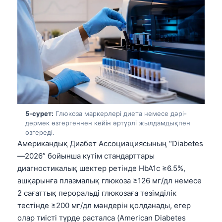
Gàidhlig
Euskara
Македонски јазик
Latviešu valoda
Galego
অসমীয়া
සිංහල
5-сурет:
Глюкоза маркерлері диета немесе дәрі-
سنڌي
дәрмек өзгергеннен кейін әртүрлі жылдамдықпен
پښتو
өзгереді.
Американдық Диабет Ассоциациясының “Diabetes
—2026” бойынша күтім стандарттары
Slovenčina
диагностикалық шектер ретінде HbA1c ≥6.5%,
ашқарынға плазмалық глюкоза ≥126 мг/дл немесе
Hrvatski
2 сағаттық пероральді глюкозаға төзімділік
Suomi
тестінде ≥200 мг/дл мәндерін қолданады, егер
Català
олар тиісті түрде расталса (American Diabetes