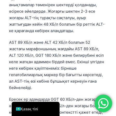
анықтамалар төменірек шектерді қолданады,
简体中文
әсіресе әйелдерде. Жоғарғы шектен 2-3 есе
Română
жоғары ALT-тің тұрақты сақталуы, ауыр
Türkçe
жаттығудан кейін 48 ХБ/л болатын бір реттік ALT-
ке қарағанда көбірек алаңдатады.
Ελληνικά
Português
AST 89 ХБ/л және ALT 42 ХБ/л болатын 52
жастағы марафоншының жағдайы AST 89 ХБ/л,
Español
ALT 120 ХБ/л, GGT 180 ХБ/л және билирубині өсіп
Italiano
келе жатқан адаммен бірдей емес. Екінші үлгіден
עִבְרִית
неге көбірек қауіптенеміз: бірнеше
гепатобилиарлық маркер бір бағытты көрсетеді,
Français
ал AST-тің өзі көбіне бұлшықет кернеуін ғана
العربية
бейнелейді.
Deutsch
Ересек ер адамдарда GGT 60 ХБ/л-ден жоғары, ал
English
әйелдерде шамамен 40 ХБ/л-ден жоғары болуы
Қазақ тілі
көбіне гепатобилиарлық контекстті қажет етеді,