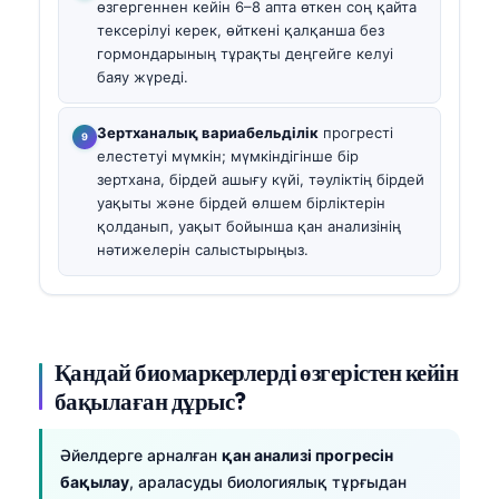
өзгергеннен кейін 6–8 апта өткен соң қайта
тексерілуі керек, өйткені қалқанша без
гормондарының тұрақты деңгейге келуі
баяу жүреді.
Зертханалық вариабельділік
прогресті
елестетуі мүмкін; мүмкіндігінше бір
зертхана, бірдей ашығу күйі, тәуліктің бірдей
уақыты және бірдей өлшем бірліктерін
қолданып, уақыт бойынша қан анализінің
нәтижелерін салыстырыңыз.
Қандай биомаркерлерді өзгерістен кейін
бақылаған дұрыс?
Әйелдерге арналған
қан анализі прогресін
бақылау
, араласуды биологиялық тұрғыдан