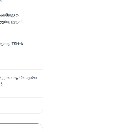
ში
ააღმდეგო
ლებიც ცვლის
ხოლოდ TSH-ს
ააკეთოთ ფარისებრი
ან