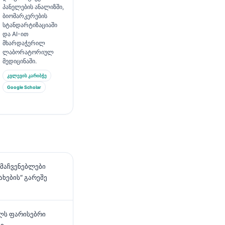
პანელების ანალიზში,
ბიომარკერების
სტანდარტიზაციაში
და AI-ით
მხარდაჭერილ
ლაბორატორიულ
მედიცინაში.
კვლევის კარიბჭე
Google Scholar
მაჩვენებლები
ხების“ გარეშე
ლს ფარისებრი