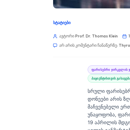
ᲡᲢᲐᲢᲘᲔᲑᲘ
ავტორი Prof. Dr. Thomas Klein
არ არის კომენტარი ჩანაწერზე:
Thyroi
ფარისებრი ჯირკვლის 
პაციენტისთვის გასაგე
სრული ფარისებრი
დონეები არის ზღ
მაჩვენებელი ერთ
უნაყოფობა, ფარი
Norsk bokmål
19 აპრილის მდგ
Ślōnskŏ gŏdka