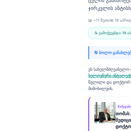
ცვლის განმარტებ
Frysk
ჯირკვლის ანტისხ
Esperanto
📖 ~11 წუთი
📅
19 აპრი
Беларуская мова
📝 გამოქვეყნდა:
19 ა
Татар теле
Кыргызча
🔄 ბოლო განახლებ
ئۇيغۇرچە
Cebuano
ეს სახელმძღვანელო
Basa Jawa
ხელოვნური ინტელექტ
წვლილი და დოქტორ ს
ພາສາລາວ
მიმოხილვის.
Монгол
Afrikaans
ᲬᲐᲛᲧᲕᲐᲜ
العربية المغربية
თომას 
მედიცი
Occitan
დოქტო