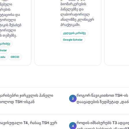
ბიომარკერების
ყნებული
პანელებზე და
ერების
ლაბორატორიულ
ეტაციისა და
ანალიზზე კლინიკურ
ტორიული
პრაქტიკაში.
იკის შესახებ
ტორიული
კვლევის კარიბჭე
ს თემებზე.
Google Scholar
კარიბჭე
holar
.edu
ORCID
ფარისებრი ჯირკვლის პანელი
როგორ წავიკითხოთ TSH-ის 
მხოლოდ TSH-ისგან
დაავადების ზედმეტად „დაძა
თავისუფალი T4, რასაც TSH ვერ
როდის იმსახურებს T3 ადგი