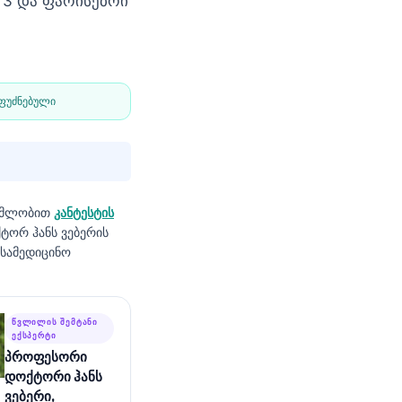
T3 და ფარისებრი
აფუძნებული
ომლობით
კანტესტის
ტორ ჰანს ვებერის
სამედიცინო
ᲬᲕᲚᲘᲚᲘᲡ ᲨᲔᲛᲢᲐᲜᲘ
ᲔᲥᲡᲞᲔᲠᲢᲘ
პროფესორი
დოქტორი ჰანს
ვებერი,