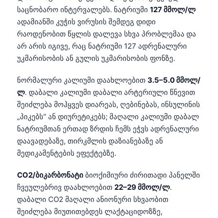
საცნობარო ინტერვალებს. ნატრიუმი
127 მმოლ/ლ
தமிழ்
ადამიანში კუჭის ვირუსის შემდეგ დიდი
తెలుగు
რაოდენობით წყლის დალევა სხვა პრობლემაა და
არ არის იგივე, რაც ნატრიუმი 127 ადრენალური
मराठी
უკმარისობის ან გულის უკმარისობის ფონზე.
اردو
বাংলা
ნორმალური კალიუმი დაახლოებით
3.5–5.0 მმოლ/
ლ
. დაბალი კალიუმი დაბალი არტერიული წნევით
Shqip
შეიძლება მოჰყვეს დიარეას, ღებინებას, ინსულინის
Magyar
„პიკებს“ ან დიურეტიკებს; მაღალი კალიუმი დაბალ
Slovenščina
ნატრიუმთან ერთად ზრდის ჩემს ეჭვს ადრენალური
დაავადებაზე, თირკმლის დაზიანებაზე ან
한국어
მედიკამენტების ეფექტებზე.
Polski
CO2/ბიკარბონატი
ბიოქიმიური ძირითადი პანელში
Lietuvių kalba
ჩვეულებრივ დაახლოებით
22–29 მმოლ/ლ
.
Русский
დაბალი CO2 მაღალი ანიონური სხვაობით
Čeština
შეიძლება მიუთითებდეს ლაქტაციდოზზე,