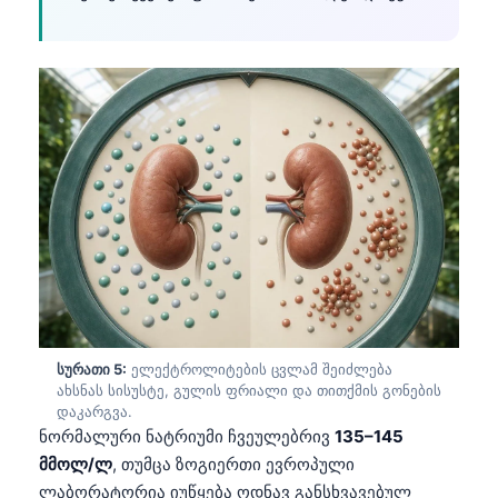
Català
O‘zbekcha
Українська
አማርኛ
Kiswahili
ភាសាខ្មែរ
ဗမာစာ
ไทย
Tagalog
Tiếng Việt
სურათი 5:
ელექტროლიტების ცვლამ შეიძლება
Bahasa Melayu
ახსნას სისუსტე, გულის ფრიალი და თითქმის გონების
დაკარგვა.
മലയാളം
ნორმალური ნატრიუმი ჩვეულებრივ
135–145
ಕನ್ನಡ
მმოლ/ლ
, თუმცა ზოგიერთი ევროპული
ლაბორატორია იუწყება ოდნავ განსხვავებულ
ગુજરાતી