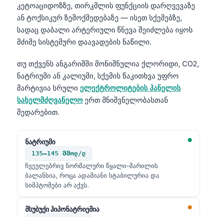
日本語
კეტოაციდოზზე, თირკმლის ფუნქციის დარღვევაზე
ან ტოქსიკურ ზემოქმედებაზე — ისეთ სქემებზე,
Eesti
სადაც დაბალი არტერიული წნევა შეიძლება იყოს
Azərbaycan dili
მძიმე სისტემური დაავადების ნაწილი.
Bosanski
თუ თქვენს ანგარიშში მონიშნულია ქლორიდი, CO2,
Svenska
ნატრიუმი ან კალიუმი, სქემის წაკითხვა უფრო
Српски језик
მარტივია სრული
ელექტროლიტების პანელის
სახელმძღვანელო
ერთ მნიშვნელობასთან
Íslenska
შედარებით.
Հայերեն
Bahasa Indonesia
ნატრიუმი
हिन्दी
135–145 მმოლ/ლ
Nederlands
ჩვეულებრივ ნორმალური წყალი-მარილის
ბალანსია, როცა ადამიანი სტაბილურია და
Dansk
სიმპტომები არ აქვს.
Български
მსუბუქი ჰიპონატრიემია
فارسی