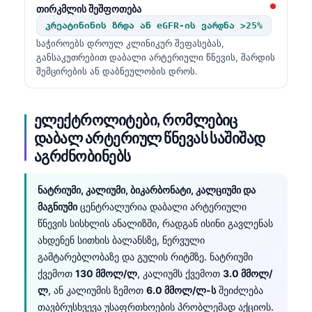
Gàidhlig
თირკმლის შეშფოთება
Euskara
კრეატინინის ზრდა ან eGFR-ის ვარდნა >25%
საჭიროებს დროულ კლინიკურ შეფასებას,
Македонски јазик
განსაკუთრებით დაბალი არტერიული წნევის, შარდის
Latviešu valoda
შემცირების ან დაბნეულობის დროს.
Galego
অসমীয়া
ელექტროლიტები, რომლებიც
დაბალ არტერიულ წნევას საშიშად
සිංහල
აგრძნობინებს
سنڌي
پښتو
ნატრიუმი, კალიუმი, ბიკარბონატი, კალციუმი და
მაგნიუმი
ცენტრალურია დაბალი არტერიული
წნევის სისხლის ანალიზში, რადგან ისინი გავლენას
Slovenčina
ახდენენ სითხის ბალანსზე, ნერვული
Hrvatski
გამტარებლობაზე და გულის რიტმზე. ნატრიუმი
ქვემოთ
130 მმოლ/ლ
, კალიუმს ქვემოთ
3.0 მმოლ/
Suomi
ლ
, ან კალიუმის ზემოთ
6.0 მმოლ/ლ-ს
შეიძლება
Қазақ тілі
თავბრუსხვევა უსაფრთხოების პრობლემად აქციოს.