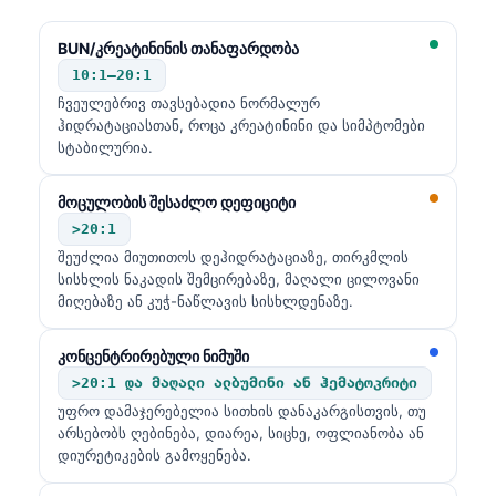
Frysk
BUN/კრეატინინის თანაფარდობა
Esperanto
10:1–20:1
Беларуская мова
ჩვეულებრივ თავსებადია ნორმალურ
ჰიდრატაციასთან, როცა კრეატინინი და სიმპტომები
Татар теле
სტაბილურია.
Кыргызча
მოცულობის შესაძლო დეფიციტი
ئۇيغۇرچە
>20:1
Cebuano
შეუძლია მიუთითოს დეჰიდრატაციაზე, თირკმლის
Basa Jawa
სისხლის ნაკადის შემცირებაზე, მაღალი ცილოვანი
მიღებაზე ან კუჭ-ნაწლავის სისხლდენაზე.
ພາສາລາວ
Монгол
კონცენტრირებული ნიმუში
>20:1 და მაღალი ალბუმინი ან ჰემატოკრიტი
Afrikaans
უფრო დამაჯერებელია სითხის დანაკარგისთვის, თუ
العربية المغربية
არსებობს ღებინება, დიარეა, სიცხე, ოფლიანობა ან
დიურეტიკების გამოყენება.
Occitan