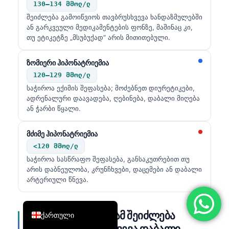
130–134 მმოლ/ლ
简体中文
შეიძლება გამოიწვიოს თავბრუსხვევა ხანდაზმულებში
ან გარკვეული მედიკამენტების ფონზე, მაშინაც კი,
Română
თუ ეტიკეტზე „მსუბუქად“ არის მითითებული.
Türkçe
ზომიერი ჰიპონატრიემია
Ελληνικά
120–129 მმოლ/ლ
Português
საჭიროა ექიმის შეფასება; მოძებნეთ დიურეტიკები,
Español
ადრენალური დაავადება, ღებინება, დაბალი მიღება
ან ჭარბი წყალი.
Italiano
עִבְרִית
მძიმე ჰიპონატრიემია
<120 მმოლ/ლ
Français
საჭიროა სასწრაფო შეფასება, განსაკუთრებით თუ
العربية
არის დაბნეულობა, კრუნჩხვები, დაცემები ან დაბალი
არტერიული წნევა.
Deutsch
English
დაბალმა გლუკოზამ შეიძლება
ქართული
მიბაძოს თავბრუსხვევა დაბალი