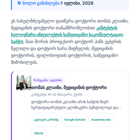
🔄 ბოლო განახლება:
1 ივლისი, 2026
ეს სახელმძღვანელო დაიწერა
დოქტორი თომას კლაინი,
მედიცინის დოქტორი
თანამშრომლობით
კანტესტის
ხელოვნური ინტელექტის სამედიცინო საკონსულტაციო
საბჭო
, მათ შორის პროფესორ დოქტორ ჰანს ვებერის
წვლილი და დოქტორ სარა მიტჩელის, მედიცინის
დოქტორის, ფილოსოფიის დოქტორის, სამედიცინო
მიმოხილვის.
ᲬᲐᲛᲧᲕᲐᲜᲘ ᲐᲕᲢᲝᲠᲘ
თომას კლაინი, მედიცინის დოქტორი
კანტესტი AI-ის მთავარი ექიმი
დოქტორი თომას კლაინი არის საბჭოს მიერ
სერტიფიცირებული კლინიკური ჰემატოლოგი და
ინტერნისტი, რომელსაც აქვს 15 წელზე მეტი
გამოცდილება ლაბორატორიულ მედიცინაში და AI-
კვლევის კარიბჭე
Google Scholar
Academia.edu
ით მხარდაჭერილ კლინიკურ ანალიზში. როგორც
Kantesti AI-ის მთავარი სამედიცინო ოფიცერი, ის
ORCID
უზრუნველყოფს საკუთრებაში არსებული