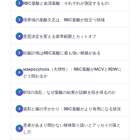
RBC葉酸と血清葉酸：それぞれが測定するもの
境界域の葉酸欠乏は、RBC葉酸が役立つ領域
意思決定を変える基準範囲とカットオフ
妊娠計画はRBC葉酸に最も強い根拠がある
макроcytosis（大球性）：RBC葉酸がMCVとRDWに
どう関わるか
B12の混乱：なぜ葉酸の結果が誤解を招き得るのか
薬剤と腸の手がかり：RBC葉酸がより有用になる状況
患者があまり聞かない検体取り扱いとアッセイの落と
し穴