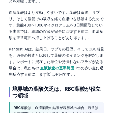
とを示唆します。.
血清葉酸はより変動しやすいです。葉酸は食後、サプ
リ、そして腸管での吸収を経て血漿中を移動するためで
す。葉酸400〜1000マイクログラムを3日間摂取してい
る患者では、組織の貯蔵が完全に回復する前に、血清葉
酸を正常範囲へ押し上げることがあり得ます。.
Kantesti AIは、結果日、サプリの履歴、そしてCBC所見
を、過去の検査と比較して葉酸のタイミングを解釈しま
す。レポートに混在した単位や見慣れないフラグがある
場合は、私たちの
血液検査の基準範囲
1つの赤い点に過
剰反応する前に、まず[0]は有用です。.
境界域の葉酸欠乏は、RBC葉酸が役立
つ領域
RBC葉酸は、血清葉酸の結果が境界域の場合、通常は