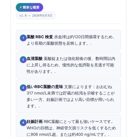
⚡ 簡単な概要
v1.0 —
2026年6月3日
葉酸 RBC 検査
赤血球は約120日間循環するため、
より長期の葉酸状態を反映します。.
血清葉酸
葉酸錠または強化朝食の後、数時間以内
に上昇し得るため、慢性的な低摂取を見逃す可能
性があります。.
低いRBC葉酸の意味
文脈によります：おおむね
317 nmol/L未満では貯蔵の枯渇を示唆することが
多い一方、妊娠計画ではより高い目標が用いられ
ます。.
妊娠計画
RBC葉酸にとって最も強いケースです。
WHOの目標は、神経管欠損リスクを低くするため
に906 nmol/L超、または約400 ng/mLです。.