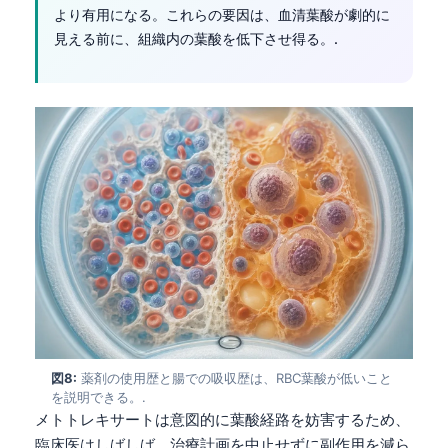
Gàidhlig
より有用になる。これらの要因は、血清葉酸が劇的に
Euskara
見える前に、組織内の葉酸を低下させ得る。.
Македонски јазик
Latviešu valoda
Galego
অসমীয়া
සිංහල
سنڌي
پښتو
Slovenčina
Hrvatski
図8:
薬剤の使用歴と腸での吸収歴は、RBC葉酸が低いこと
Suomi
を説明できる。.
メトトレキサートは意図的に葉酸経路を妨害するため、
Қазақ тілі
臨床医はしばしば、治療計画を中止せずに副作用を減ら