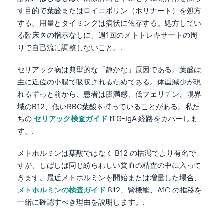
Català
す目的で葉酸またはロイコボリン（ホリナート）を処方
する。用量とタイミングは病状に依存する。処方してい
O‘zbekcha
る臨床医の指示なしに、週1回のメトトレキサートの周
Українська
りで自己流に調整しないこと。.
አማርኛ
セリアック病は典型的な「静かな」原因である。葉酸は
Kiswahili
主に近位の小腸で吸収されるためである。体重減少が現
ភាសាខ្មែរ
れるずっと前から、患者は膨満感、低フェリチン、境界
ဗမာစာ
域のB12、低いRBC葉酸を持っていることがある。私た
ちの
セリアック検査ガイド
tTG-IgA 経路をカバーしま
ไทย
す。.
Tagalog
メトホルミンは葉酸ではなく B12 の枯渇でより有名で
Tiếng Việt
すが、しばしば同じ紛らわしい貧血の精査の中に入って
Bahasa Melayu
きます。最近メトホルミンを開始または増量した場合、
മലയാളം
メトホルミンの検査ガイド
B12、腎機能、A1C の推移を
一緒に確認すべき理由を説明します。.
ಕನ್ನಡ
ગુજરાતી