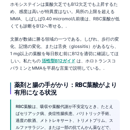
ホモシステインは葉酸欠乏でもB12欠乏でも上昇するた
Frysk
め、感度は高いが特異度はない。局所の上限を超える
Esperanto
MMA、しばしば0.40 micromol/L前後は、RBC葉酸が低
Беларуская мова
くても診断をB12へ寄せる。.
Татар теле
文脈が数値に勝る領域の一つである。しびれ、歩行の変
Кыргызча
化、記憶の変化、または舌炎（glossitis）があるなら、
1 mg以上の葉酸を毎日飲む前にB12を適切に確認してほ
ئۇيغۇرچە
しい。私たちの
活性型B12ガイド
は、ホロトランスコ
Cebuano
バラミンとMMAを平易な言葉で説明している。.
Basa Jawa
ພາສາລາວ
薬剤と腸の手がかり：RBC葉酸がより
有用になる状況
Монгол
Afrikaans
RBC葉酸は、吸収や葉酸代謝が不安定なとき、たとえ
العربية المغربية
ばセリアック病、炎症性腸疾患、バリトリック手術、
過度の飲酒、メトトレキサート、トリメトプリム、ス
Occitan
ルファサラジン、または一部の抗てんかん薬などで、