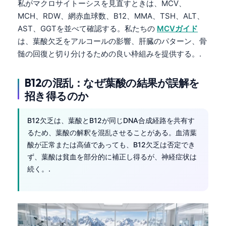
私がマクロサイトーシスを見直すときは、MCV、
MCH、RDW、網赤血球数、B12、MMA、TSH、ALT、
AST、GGTを並べて確認する。私たちの
MCVガイド
は、葉酸欠乏をアルコールの影響、肝臓のパターン、骨
髄の回復と切り分けるための良い枠組みを提供する。.
B12の混乱：なぜ葉酸の結果が誤解を
招き得るのか
B12欠乏は、葉酸とB12が同じDNA合成経路を共有す
るため、葉酸の解釈を混乱させることがある。血清葉
酸が正常または高値であっても、B12欠乏は否定でき
ず、葉酸は貧血を部分的に補正し得るが、神経症状は
続く。.