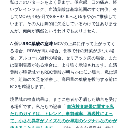
私はこのパターンをよく見ます。倦怠感、口の痛み、軽
いブレインフォグ、血清葉酸は基準範囲のすぐ内側、そ
してMCVが18か月で88〜97 fLへとゆるやかに推移して
います。その人は劇的に欠乏しているわけではありませ
んが、傾向が偶然というわけでもありません。.
A
低いRBC葉酸の意味
MCVの上昇に伴って上がってく
る場合、RDWが高い場合、食事で緑の野菜が少ない場
合、アルコール過剰の場合、セリアック病の場合、また
は薬剤曝露がある場合に、より強く示唆されます。血清
葉酸が境界域でもRBC葉酸が明らかに低い場合、私は通
常、組織の欠乏を治療し、高用量の葉酸を投与する前に
B12を確認します。.
境界域の検査結果は、まさに患者が矛盾した助言を受け
る場所です。私たちの記事「
血液検査結果に関する私
たちのガイドは、トレンド、事前確率、再現性によっ
て、小さな異常がノイズなのか早期のシグナルなのかが
決まることを示します。
」では、小さな異常が、繰り