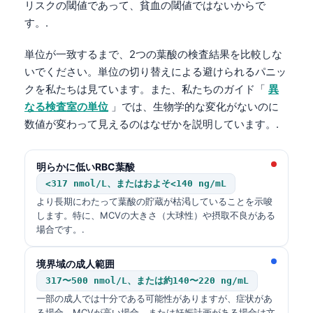
リスクの閾値であって、貧血の閾値ではないからで
す。.
単位が一致するまで、2つの葉酸の検査結果を比較しな
いでください。単位の切り替えによる避けられるパニッ
クを私たちは見ています。また、私たちのガイド「
異
なる検査室の単位
」では、生物学的な変化がないのに
数値が変わって見えるのはなぜかを説明しています。.
明らかに低いRBC葉酸
<317 nmol/L、またはおよそ<140 ng/mL
より長期にわたって葉酸の貯蔵が枯渇していることを示唆
します。特に、MCVの大きさ（大球性）や摂取不良がある
場合です。.
境界域の成人範囲
317〜500 nmol/L、または約140〜220 ng/mL
一部の成人では十分である可能性がありますが、症状があ
る場合、MCVが高い場合、または妊娠計画がある場合は文