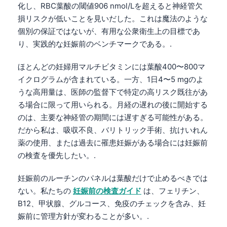
化し、RBC葉酸の閾値906 nmol/Lを超えると神経管欠
損リスクが低いことを見いだした。これは魔法のような
個別の保証ではないが、有用な公衆衛生上の目標であ
り、実践的な妊娠前のベンチマークである。.
ほとんどの妊婦用マルチビタミンには葉酸400〜800マ
イクログラムが含まれている。一方、1日4〜5 mgのよ
うな高用量は、医師の監督下で特定の高リスク既往があ
る場合に限って用いられる。月経の遅れの後に開始する
のは、主要な神経管の期間には遅すぎる可能性がある。
だから私は、吸収不良、バリトリック手術、抗けいれん
薬の使用、または過去に罹患妊娠がある場合には妊娠前
の検査を優先したい。.
妊娠前のルーチンのパネルは葉酸だけで止めるべきでは
ない。私たちの
妊娠前の検査ガイド
は、フェリチン、
B12、甲状腺、グルコース、免疫のチェックを含み、妊
娠前に管理方針が変わることが多い。.