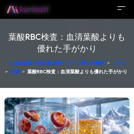
葉酸RBC検査：血清葉酸よりも
優れた手がかり
AI 血液検査分析装置 無料 – ドイツ製ラボ解釈
>
ブログ
>
記事
>
葉酸RBC検査：血清葉酸よりも優れた手がかり