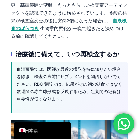
更、基準範囲の変動、もっともらしい検査室アーティフ
简体中文
ァクトを認識できるように構築されています。葉酸の結
Română
果が検査室変更の後に突然2倍になった場合は、
血液検
Türkçe
査のばらつき
生物学的変化が一晩で起きたと決めつけ
る前に確認してください。.
Ελληνικά
Português
治療後に備えて、いつ再検査するか
Español
Italiano
血清葉酸では、医師が最近の摂取を特に知りたい場合
を除き、検査の直前にサプリメントを開始しないでく
עִבְרִית
ださい。RBC 葉酸では、結果がその朝の朝食ではなく
Français
数週間の赤血球形成を反映するため、短期間の絶食は
重要性が低くなります。.
العربية
Deutsch
English
日本語