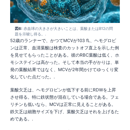
図6:
赤血球の大きさが大きいことは、葉酸またはB12の問
題を示唆し得る。.
52歳のランナーで、かつてMCVが103 fL、ヘモグロビ
ンは正常、血清葉酸は検査のカットオフ直上を示した例
を見せてもらったことがある。彼のRBC葉酸は低く、ホ
モシステインは高かった。そして本当の手がかりは、単
発の葉酸結果ではなく、MCVが2年間かけてゆっくり変
化していた点だった。.
葉酸欠乏は、ヘモグロビンが低下する前にRDWを上昇
させ得る。特に鉄状態が混在している場合である。フェ
リチンも低いなら、MCVは正常に見えることがある。
鉄欠乏は細胞サイズを下げ、葉酸欠乏はそれを上げるた
めである。.