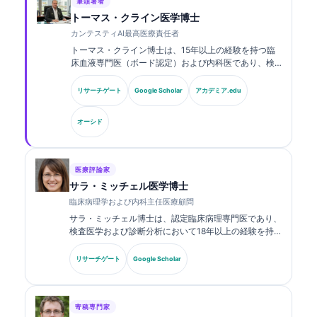
筆頭著者
トーマス・クライン医学博士
カンテスティAI最高医療責任者
トーマス・クライン博士は、15年以上の経験を持つ臨
床血液専門医（ボード認定）および内科医であり、検
査医学およびAI支援による臨床解析に関する豊富な経
験を有しています。Kantesti AIにおける最高医療責任
リサーチゲート
Google Scholar
アカデミア.edu
者（CMO）として、同社の独自のニューラルネットワ
ークの医療的正確性に関する臨床的監督を行っていま
オーシド
す。クライン博士は、バイオマーカーの解釈および検
査医学に関する研究・論文を幅広く発表しています。.
医療評論家
サラ・ミッチェル医学博士
臨床病理学および内科主任医療顧問
サラ・ミッチェル博士は、認定臨床病理専門医であり、
検査医学および診断分析において18年以上の経験を持
ちます。臨床化学の専門資格を有し、臨床現場における
バイオマーカーパネルおよび検査分析について、幅広く
リサーチゲート
Google Scholar
発表しています。.
寄稿専門家