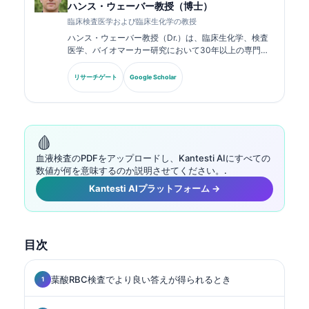
ハンス・ウェーバー教授（博士）
臨床検査医学および臨床生化学の教授
ハンス・ウェーバー教授（Dr.）は、臨床生化学、検査
医学、バイオマーカー研究において30年以上の専門知
識を持ちます。ドイツ臨床化学会の元会長であり、診断
パネル解析、バイオマーカーの標準化、AI支援による検
リサーチゲート
Google Scholar
査医学を専門としています。.
🩸
血液検査のPDFをアップロードし、Kantesti AIにすべての
数値が何を意味するのか説明させてください。.
Kantesti AIプラットフォーム →
目次
葉酸RBC検査でより良い答えが得られるとき