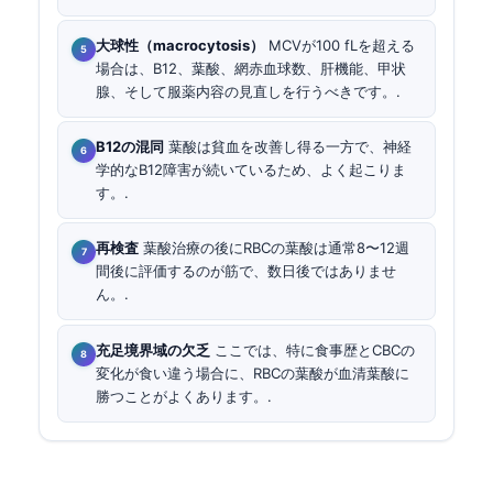
大球性（macrocytosis）
MCVが100 fLを超える
場合は、B12、葉酸、網赤血球数、肝機能、甲状
腺、そして服薬内容の見直しを行うべきです。.
B12の混同
葉酸は貧血を改善し得る一方で、神経
学的なB12障害が続いているため、よく起こりま
す。.
再検査
葉酸治療の後にRBCの葉酸は通常8〜12週
間後に評価するのが筋で、数日後ではありませ
ん。.
充足境界域の欠乏
ここでは、特に食事歴とCBCの
変化が食い違う場合に、RBCの葉酸が血清葉酸に
勝つことがよくあります。.