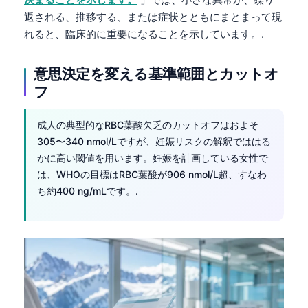
返される、推移する、または症状とともにまとまって現
れると、臨床的に重要になることを示しています。.
意思決定を変える基準範囲とカットオ
フ
成人の典型的なRBC葉酸欠乏のカットオフはおよそ
305〜340 nmol/Lですが、妊娠リスクの解釈でははる
かに高い閾値を用います。妊娠を計画している女性で
は、WHOの目標はRBC葉酸が906 nmol/L超、すなわ
ち約400 ng/mLです。.