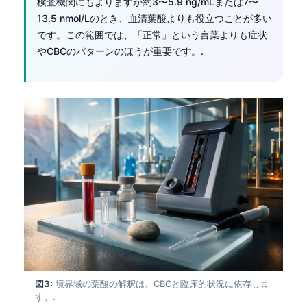
検査機関にもよりますが約3〜5.9 ng/mLまたは7〜
13.5 nmol/Lのとき、血清葉酸よりも役立つことが多い
です。この範囲では、「正常」という言葉よりも症状
やCBCのパターンのほうが重要です。.
図3:
境界域の葉酸の解釈は、CBCと臨床的状況に依存しま
す。.