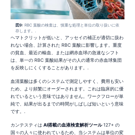
Čeština
Eesti
Azərbaycan dili
図9:
RBC 葉酸の検査は、慎重な処理と単位の取り扱いに依
存します。.
Bosanski
ヘマトクリットが低いと、アッセイの補正が適切に扱わ
Svenska
れない場合、計算された RBC 葉酸に影響します。重度
の貧血、最近の輸血、または網赤血球の急速なシフト
Српски језик
は、単一の RBC 葉酸結果がその人の通常の赤血球集団
Íslenska
を反映しにくくすることがあります。.
Հայերեն
血清葉酸は多くのシステムで測定しやすく、費用も安い
Bahasa Indonesia
ため、より頻繁にオーダーされます。これは臨床的に優
हिन्दी
れているという意味ではありません。ワークフローが単
Nederlands
純で、結果が出るまでの時間がしばしば短いという意味
です。.
Dansk
Български
カンテスティは
AI搭載の血液検査解析ツール
127+ の
国々の人々に使われているため、当システムは単位の変
فارسی