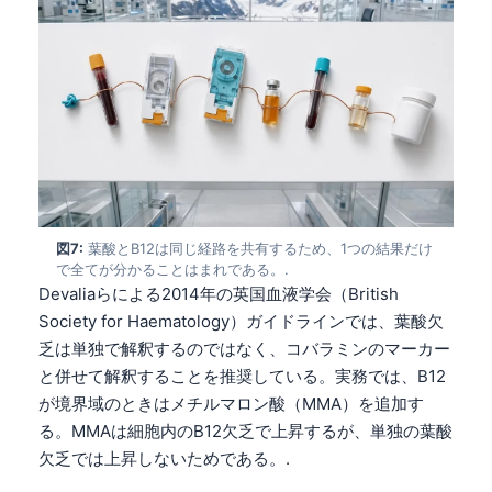
図7:
葉酸とB12は同じ経路を共有するため、1つの結果だけ
で全てが分かることはまれである。.
Devaliaらによる2014年の英国血液学会（British
Society for Haematology）ガイドラインでは、葉酸欠
乏は単独で解釈するのではなく、コバラミンのマーカー
と併せて解釈することを推奨している。実務では、B12
が境界域のときはメチルマロン酸（MMA）を追加す
る。MMAは細胞内のB12欠乏で上昇するが、単独の葉酸
Norsk bokmål
欠乏では上昇しないためである。.
Ślōnskŏ gŏdka