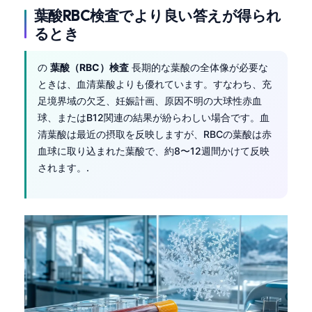
葉酸RBC検査でより良い答えが得られ
るとき
の
葉酸（RBC）検査
長期的な葉酸の全体像が必要な
ときは、血清葉酸よりも優れています。すなわち、充
足境界域の欠乏、妊娠計画、原因不明の大球性赤血
球、またはB12関連の結果が紛らわしい場合です。血
清葉酸は最近の摂取を反映しますが、RBCの葉酸は赤
血球に取り込まれた葉酸で、約8〜12週間かけて反映
されます。.