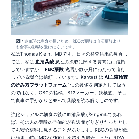
図1:
赤血球の寿命が長いため、RBCの葉酸は血清葉酸より
も食事の影響を受けにくいです。.
私はThomas Klein、MDです。日々の検査結果の見直し
では、私は
血清葉酸
急性の摂取に関する質問には信頼
していますが、
RBC葉酸
物語が数か月にわたって進行
している場合は信頼しています。Kantestiは
AI血液検査
の読み方プラットフォーム
1つの数値を判定として扱う
のではなく、CBCの指標、B12マーカー、鉄検査、そし
て食事の手がかりと並べて葉酸を読み解くものです。.
強化シリアルの朝食の後に血清葉酸が9 ng/mLであれ
ば、その人の葉酸の予備能が数週間ぎりぎりだったとし
ても安心材料に見えることがあります。RBCの葉酸が低
い結果、特にMCVが100 fLを超える場合、またはRDW