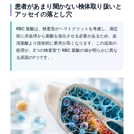
患者があまり聞かない検体取り扱いと
தமிழ்
アッセイの落とし穴
తెలుగు
मराठी
RBC 葉酸は、検査室がヘマトクリットを考慮し、測定
前に赤血球から葉酸を放出させる必要があるため、血
اردو
清葉酸より技術的に要求が高くなります。この追加の
বাংলা
処理が、2つの検査室で RBC 葉酸の値が明らかに異な
る原因の1つです。.
Shqip
Magyar
Slovenščina
한국어
Polski
Lietuvių kalba
Русский
ქართული