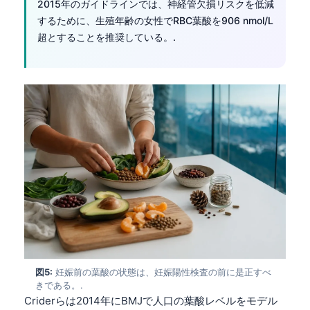
2015年のガイドラインでは、神経管欠損リスクを低減
するために、生殖年齢の女性でRBC葉酸を906 nmol/L
超とすることを推奨している。.
図5:
妊娠前の葉酸の状態は、妊娠陽性検査の前に是正すべ
きである。.
Criderらは2014年にBMJで人口の葉酸レベルをモデル