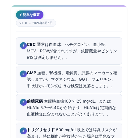
⚡ 簡単な概要
v1.0 —
2026年4月5日
CBC
通常は白血球、ヘモグロビン、血小板、
MCV、RDWが含まれますが、鉄貯蔵量やビタミン
B12は測定しません。.
CMP
血糖、腎機能、電解質、肝臓のマーカーを確
認しますが、マグネシウム、GGT、フェリチン、
甲状腺ホルモンのような検査は見落とします。.
前糖尿病
空腹時血糖100〜125 mg/dL、または
HbA1c 5.7〜6.4%から始まり、HbA1cは定期的な
血液検査に含まれないことがよくあります。.
トリグリセリド
500 mg/dL以上では膵炎リスクが
高まり、特に採血が空腹時だった場合は早急なフ