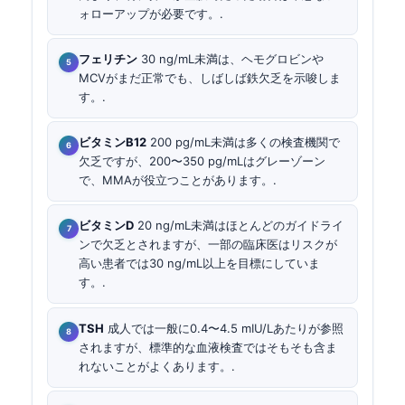
ォローアップが必要です。.
フェリチン
30 ng/mL未満は、ヘモグロビンや
MCVがまだ正常でも、しばしば鉄欠乏を示唆しま
す。.
ビタミンB12
200 pg/mL未満は多くの検査機関で
欠乏ですが、200〜350 pg/mLはグレーゾーン
で、MMAが役立つことがあります。.
ビタミンD
20 ng/mL未満はほとんどのガイドライ
ンで欠乏とされますが、一部の臨床医はリスクが
高い患者では30 ng/mL以上を目標にしていま
す。.
TSH
成人では一般に0.4〜4.5 mIU/Lあたりが参照
されますが、標準的な血液検査ではそもそも含ま
れないことがよくあります。.