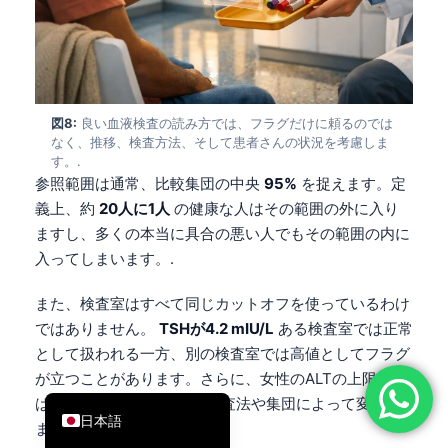
简体中文
Română
Türkçe
Ελληνικά
図8:
良い血液検査の読み方では、フラグだけに頼るのでは
なく、推移、検査方法、そして患者さんの状況を考慮しま
Português
す。.
参照範囲は通常、比較集団の中央
95%
を捉えます。定
Español
義上、約
20人に1人
の健康な人はその範囲の外に入り
Italiano
ますし、多くの本当に具合の悪い人でもその範囲の内に
עִבְרִית
入ってしまいます。.
Français
また、検査室はすべて同じカットオフを使っているわけ
العربية
ではありません。
TSHが4.2 mIU/L
ある検査室では正常
として扱われる一方、別の検査室では高値としてフラグ
Deutsch
が立つことがあります。さらに、女性のALTの上限値
English
は、約
25 U/L
に
45 U/L
検査法や集団によって変わり
日本語
ます。.