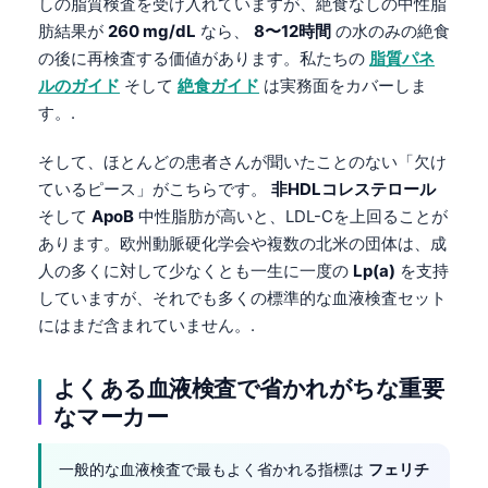
しの脂質検査を受け入れていますが、絶食なしの中性脂
肪結果が
260 mg/dL
なら、
8〜12時間
の水のみの絶食
の後に再検査する価値があります。私たちの
脂質パネ
ルのガイド
そして
絶食ガイド
は実務面をカバーしま
す。.
そして、ほとんどの患者さんが聞いたことのない「欠け
ているピース」がこちらです。
非HDLコレステロール
そして
ApoB
中性脂肪が高いと、LDL-Cを上回ることが
あります。欧州動脈硬化学会や複数の北米の団体は、成
人の多くに対して少なくとも一生に一度の
Lp(a)
を支持
していますが、それでも多くの標準的な血液検査セット
にはまだ含まれていません。.
よくある血液検査で省かれがちな重要
なマーカー
一般的な血液検査で最もよく省かれる指標は
フェリチ