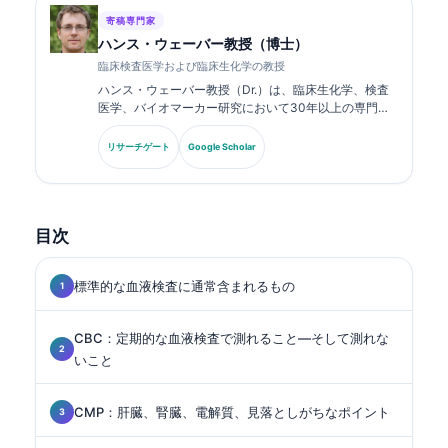
寄稿専門家
ハンス・ウェーバー教授（博士）
臨床検査医学および臨床生化学の教授
ハンス・ウェーバー教授（Dr.）は、臨床生化学、検査
医学、バイオマーカー研究において30年以上の専門知
識を持ちます。ドイツ臨床化学会の元会長であり、診断
パネル解析、バイオマーカーの標準化、AI支援による検
リサーチゲート
Google Scholar
査医学を専門としています。.
目次
標準的な血液検査に通常含まれるもの
CBC：定期的な血液検査で測れること—そして測れな
いこと
CMP：肝臓、腎臓、電解質、見落としがちなポイント