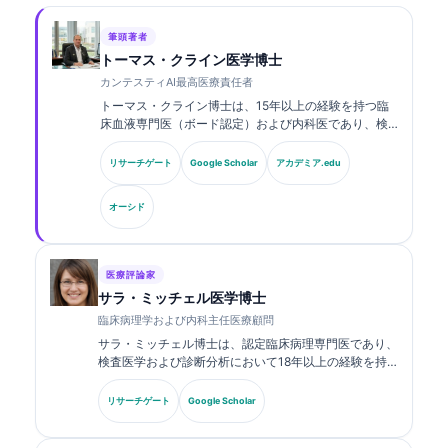
筆頭著者
トーマス・クライン医学博士
カンテスティAI最高医療責任者
トーマス・クライン博士は、15年以上の経験を持つ臨
床血液専門医（ボード認定）および内科医であり、検
査医学およびAI支援による臨床解析に関する豊富な経
験を有しています。Kantesti AIにおける最高医療責任
リサーチゲート
Google Scholar
アカデミア.edu
者（CMO）として、同社の独自のニューラルネットワ
ークの医療的正確性に関する臨床的監督を行っていま
オーシド
す。クライン博士は、バイオマーカーの解釈および検
査医学に関する研究・論文を幅広く発表しています。.
医療評論家
サラ・ミッチェル医学博士
臨床病理学および内科主任医療顧問
サラ・ミッチェル博士は、認定臨床病理専門医であり、
検査医学および診断分析において18年以上の経験を持
ちます。臨床化学の専門資格を有し、臨床現場における
バイオマーカーパネルおよび検査分析について、幅広く
リサーチゲート
Google Scholar
発表しています。.