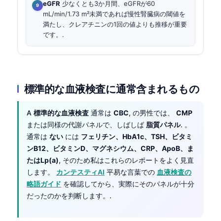
eGFR
少なくとも3か月間、eGFRが60
mL/min/1.73 m²未満であれば慢性腎臓病の閾値を
満たし、クレアチニンの1回の値よりも推移が重要
です。.
標準的な血液検査に通常含まれるもの
A
標準的な血液検査
通常は
CBC
, の男性では、
CMP
または同様の代謝パネルで、しばしば
脂質パネル
. 。
通常は
ない
には
フェリチン、HbA1c、TSH、ビタミ
ンB12、ビタミンD、マグネシウム、CRP、ApoB、ま
たはLp(a)
, そのため私はこれらのレポートをよく見直
します。
カンテスティAI
平易な言葉での
血液検査の
略語ガイド
を確認してから、実際にそのパネルが十分
だったのかを判断します。.