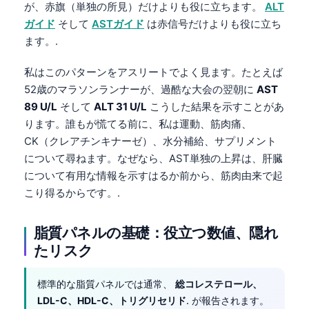
が、赤旗（単独の所見）だけよりも役に立ちます。
ALT
ガイド
そして
ASTガイド
は赤信号だけよりも役に立ち
ます。.
私はこのパターンをアスリートでよく見ます。たとえば
52歳のマラソンランナーが、過酷な大会の翌朝に
AST
89 U/L
そして
ALT 31 U/L
こうした結果を示すことがあ
ります。誰もが慌てる前に、私は運動、筋肉痛、
CK（クレアチンキナーゼ）、水分補給、サプリメント
について尋ねます。なぜなら、AST単独の上昇は、肝臓
について有用な情報を示すはるか前から、筋肉由来で起
こり得るからです。.
脂質パネルの基礎：役立つ数値、隠れ
たリスク
標準的な脂質パネルでは通常、
総コレステロール、
LDL-C、HDL-C、トリグリセリド
. が報告されます。