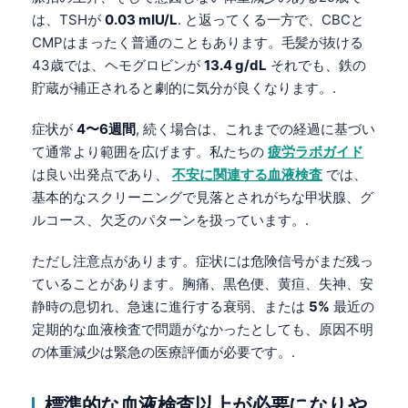
Frysk
は、TSHが
0.03 mIU/L
. と返ってくる一方で、CBCと
CMPはまったく普通のこともあります。毛髪が抜ける
Esperanto
43歳では、ヘモグロビンが
13.4 g/dL
それでも、鉄の
Беларуская мова
貯蔵が補正されると劇的に気分が良くなります。.
Татар теле
症状が
4〜6週間
, 続く場合は、これまでの経過に基づい
Кыргызча
て通常より範囲を広げます。私たちの
疲労ラボガイド
ئۇيغۇرچە
は良い出発点であり、
不安に関連する血液検査
では、
基本的なスクリーニングで見落とされがちな甲状腺、グ
Cebuano
ルコース、欠乏のパターンを扱っています。.
Basa Jawa
ພາສາລາວ
ただし注意点があります。症状には危険信号がまだ残っ
ていることがあります。胸痛、黒色便、黄疸、失神、安
Монгол
静時の息切れ、急速に進行する衰弱、または
5%
最近の
Afrikaans
定期的な血液検査で問題がなかったとしても、原因不明
العربية المغربية
の体重減少は緊急の医療評価が必要です。.
Occitan
標準的な血液検査以上が必要になりや