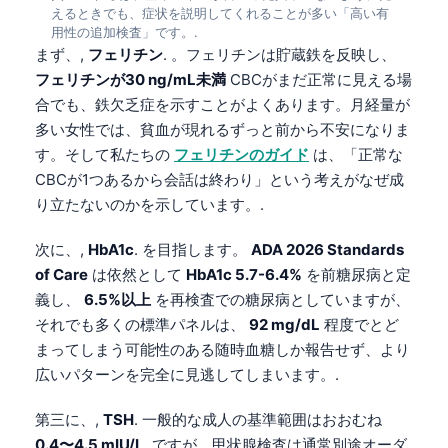
えるときでも、症状を説明してくれることが多い「高い有
用性の追加検査」です。.
まず、,
フェリチン
. 。フェリチンは貯蔵鉄を反映し、
フェリチンが30 ng/mL未満
CBCがまだ正常に見える場
合でも、鉄欠乏症を示すことがよくあります。月経量が
多い女性では、貧血が現れるずっと前から不安になりま
す。そして私たちの
フェリチンのガイド
は、「正常な
CBCが1つあるから会話は終わり」という考えがなぜ成
り立たないのかを示しています。.
次に、,
HbA1c
. を目指します。
ADA 2026 Standards
of Care
は依然として
HbA1c 5.7-6.4%
を前糖尿病と定
義し、
6.5%以上
を再検査での糖尿病としていますが、
それでも多くの標準パネルは、
92 mg/dL
程度でとど
まってしまう可能性のある随時血糖しか報告せず、より
広いパターンを完全に見逃してしまいます。.
第三に、,
TSH
. 一般的な成人の基準範囲はおおむね
0.4〜4.5 mIU/L
, ですが、甲状腺検査は通常別途オーダ