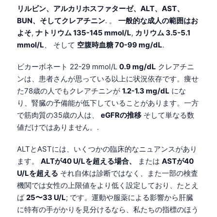
リルビン、アルカリホスファターゼ、ALT、AST、
BUN、そしてクレアチニン
. 。
一般的な成人の範囲はお
よそ
,
ナトリウム 135-145 mmol/L
,
カリウム 3.5-5.1
mmol/L
、 そして
空腹時血糖 70-99 mg/dL
.
ビカーボネート 22-29 mmol/L
0.9 mg/dL
クレアチニ
ンは、患者さんが思っている以上に状況依存です。痩せ
た78歳の人でもクレアチニンが
1.2-1.3 mg/dL
にな
り、腎臓の予備能が低下していることがあります。一方
で筋肉質の35歳の人は、
eGFRの推移
そして単なる数
値だけではありません。.
ALTとASTには、いくつかの臨床的なニュアンスがあり
ます。
ALTが40 U/Lを超える場合、
または
ASTが40
U/Lを超える
それ自体は診断ではなく、また一部の検査
機関では女性の上限値をより低く設定しており、たとえ
ば
25〜33 U/L
; です。運動や服薬による影響から肝臓
に特有の手がかりを見分けるなら、私たちの指標のほう