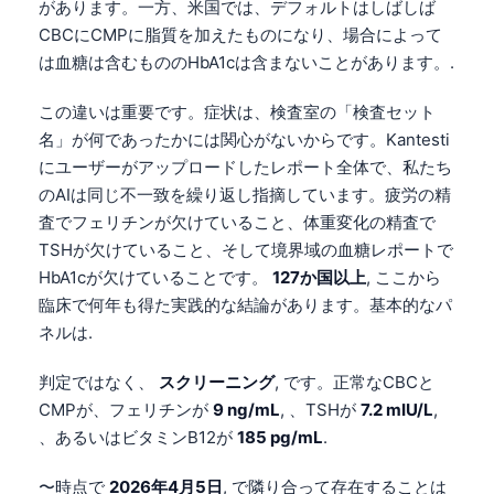
があります。一方、米国では、デフォルトはしばしば
CBCにCMPに脂質を加えたものになり、場合によって
は血糖は含むもののHbA1cは含まないことがあります。.
この違いは重要です。症状は、検査室の「検査セット
名」が何であったかには関心がないからです。Kantesti
にユーザーがアップロードしたレポート全体で、私たち
のAIは同じ不一致を繰り返し指摘しています。疲労の精
査でフェリチンが欠けていること、体重変化の精査で
TSHが欠けていること、そして境界域の血糖レポートで
HbA1cが欠けていることです。
127か国以上
, ここから
臨床で何年も得た実践的な結論があります。基本的なパ
ネルは.
判定ではなく、
スクリーニング
, です。正常なCBCと
CMPが、フェリチンが
9 ng/mL
, 、TSHが
7.2 mIU/L
,
、あるいはビタミンB12が
185 pg/mL
.
〜時点で
2026年4月5日
, で隣り合って存在することは