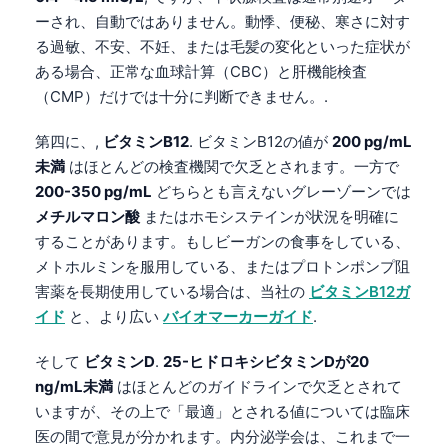
ーされ、自動ではありません。動悸、便秘、寒さに対す
る過敏、不安、不妊、または毛髪の変化といった症状が
ある場合、正常な血球計算（CBC）と肝機能検査
（CMP）だけでは十分に判断できません。.
第四に、,
ビタミンB12
. ビタミンB12の値が
200 pg/mL
未満
はほとんどの検査機関で欠乏とされます。一方で
200-350 pg/mL
どちらとも言えないグレーゾーンでは
メチルマロン酸
またはホモシステインが状況を明確に
することがあります。もしビーガンの食事をしている、
メトホルミンを服用している、またはプロトンポンプ阻
害薬を長期使用している場合は、当社の
ビタミンB12ガ
イド
と、より広い
バイオマーカーガイド
.
そして
ビタミンD
.
25-ヒドロキシビタミンDが20
ng/mL未満
はほとんどのガイドラインで欠乏とされて
いますが、その上で「最適」とされる値については臨床
医の間で意見が分かれます。内分泌学会は、これまで一