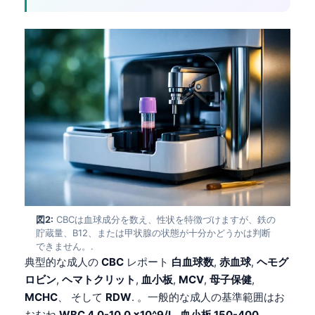
図2:
CBCは血球成分を数え、性状を特徴づけますが、鉄の
貯蔵量、B12、または甲状腺の状態が十分かどうかは判断
できません。.
典型的な成人の
CBC
レポート
白血球数
,
赤血球
,
ヘモグ
ロビン
,
ヘマトクリット
,
血小板
,
MCV
,
母子保健
,
MCHC
、 そして
RDW
. 。一般的な成人の基準範囲はお
おむね
WBC 4.0-10.0 x10^9/L
,
血小板 150-400