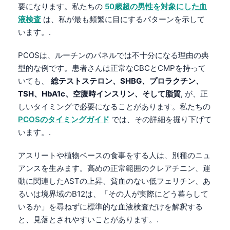
要になります。私たちの
50歳超の男性を対象にした血
தமிழ்
液検査
は、私が最も頻繁に目にするパターンを示して
います。.
తెలుగు
मराठी
PCOSは、ルーチンのパネルでは不十分になる理由の典
اردو
型的な例です。患者さんは正常なCBCとCMPを持って
いても、
総テストステロン、SHBG、プロラクチン、
বাংলা
TSH、HbA1c、空腹時インスリン、そして脂質
, が、正
Shqip
しいタイミングで必要になることがあります。私たちの
Magyar
PCOSのタイミングガイド
では、その詳細を掘り下げて
います。.
Slovenščina
한국어
アスリートや植物ベースの食事をする人は、別種のニュ
Polski
アンスを生みます。高めの正常範囲のクレアチニン、運
動に関連したASTの上昇、貧血のない低フェリチン、あ
Lietuvių kalba
るいは境界域のB12は、「その人が実際にどう暮らして
Русский
いるか」を尋ねずに標準的な血液検査だけを解釈する
ქართული
と、見落とされやすいことがあります。.