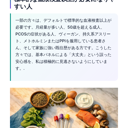
Gàidhlig
すい人
Euskara
Македонски јазик
一部の方々は、デフォルトで標準的な血液検査以上が
必要です。月経量が多い人、50歳を超える成人、
Latviešu valoda
PCOSの症状がある人、ヴィーガン、持久系アスリー
Galego
ト、メトホルミンまたはPPIを服用している患者さ
অসমীয়া
ん、そして家族に強い既往歴がある方です。こうした
方々では、基本パネルによる「大丈夫」という誤った
සිංහල
安心感を、私は積極的に見逃さないようにしていま
سنڌي
す。.
پښتو
Slovenčina
Hrvatski
Suomi
Қазақ тілі