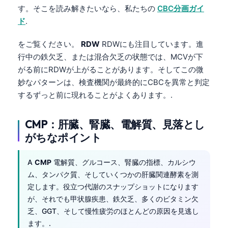
す。そこを読み解きたいなら、私たちの
CBC分画ガイ
ド
.
をご覧ください。
RDW
RDWにも注目しています。進
行中の鉄欠乏、または混合欠乏の状態では、MCVが下
がる前にRDWが上がることがあります。そしてこの微
妙なパターンは、検査機関が最終的にCBCを異常と判定
するずっと前に現れることがよくあります。.
CMP：肝臓、腎臓、電解質、見落とし
がちなポイント
A
CMP
電解質、グルコース、腎臓の指標、カルシウ
ム、タンパク質、そしていくつかの肝臓関連酵素を測
定します。役立つ代謝のスナップショットになります
が、それでも甲状腺疾患、鉄欠乏、多くのビタミン欠
乏、GGT、そして慢性疲労のほとんどの原因を見逃し
ます。.