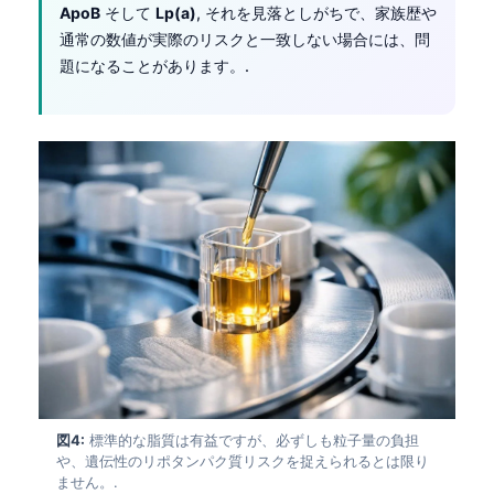
ApoB
そして
Lp(a)
, それを見落としがちで、家族歴や
通常の数値が実際のリスクと一致しない場合には、問
題になることがあります。.
図4:
標準的な脂質は有益ですが、必ずしも粒子量の負担
や、遺伝性のリポタンパク質リスクを捉えられるとは限り
ません。.