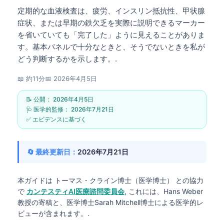
定期的な血液検査は、疲労、インスリン抵抗性、甲状腺
症状、または早期の鉄欠乏を実際に説明できるマーカー
を省いていても「完了した」ように見えることがありま
す。基本パネルで十分なときと、そうでないときを私が
どう判断するかを示します。.
📖 約11分
📅
2026年4月5日
📝 公開：
2026年4月5日
🩺 医学的監修：
2026年7月21日
✅ エビデンスに基づく
🔄 最終更新日：
2026年7月21日
本ガイドは
トーマス・クライン博士（医学博士）
との協力
で
カンテスティAI医療諮問委員会
, これには、Hans Weber
教授の寄稿と、医学博士Sarah Mitchell博士による医学的レ
ビューが含まれます。.