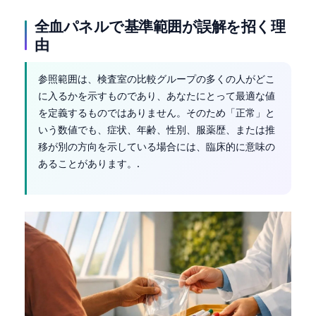
Čeština
全血パネルで基準範囲が誤解を招く理
Eesti
由
Azərbaycan dili
Bosanski
参照範囲は、検査室の比較グループの多くの人がどこ
に入るかを示すものであり、あなたにとって最適な値
Svenska
を定義するものではありません。そのため「正常」と
Српски језик
いう数値でも、症状、年齢、性別、服薬歴、または推
移が別の方向を示している場合には、臨床的に意味の
Íslenska
あることがあります。.
Հայերեն
Bahasa Indonesia
हिन्दी
Nederlands
Dansk
Български
فارسی