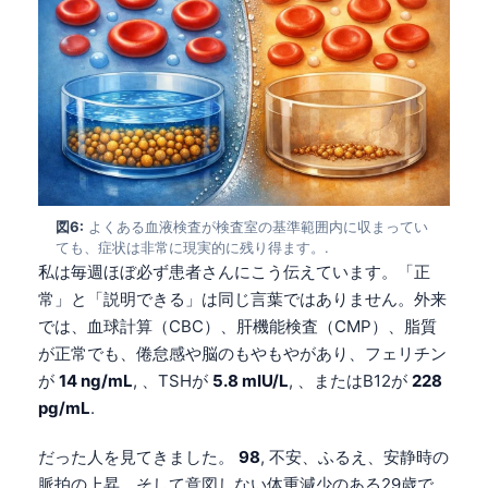
図6:
よくある血液検査が検査室の基準範囲内に収まってい
ても、症状は非常に現実的に残り得ます。.
私は毎週ほぼ必ず患者さんにこう伝えています。「正
常」と「説明できる」は同じ言葉ではありません。外来
では、血球計算（CBC）、肝機能検査（CMP）、脂質
が正常でも、倦怠感や脳のもやもやがあり、フェリチン
が
14 ng/mL
, 、TSHが
5.8 mIU/L
, 、またはB12が
228
pg/mL
.
Norsk bokmål
だった人を見てきました。
98
, 不安、ふるえ、安静時の
Ślōnskŏ gŏdka
脈拍の上昇、そして意図しない体重減少のある29歳で