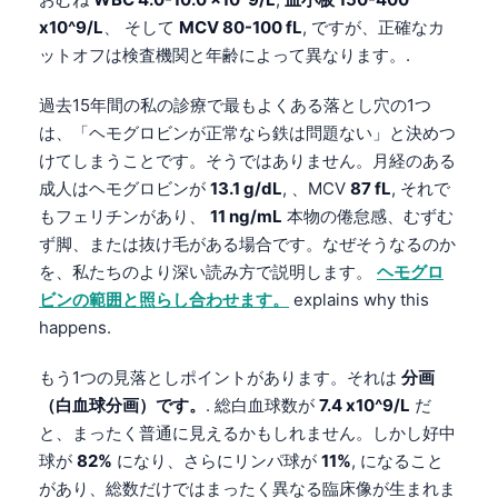
x10^9/L
、 そして
MCV 80-100 fL
, ですが、正確なカ
ットオフは検査機関と年齢によって異なります。.
過去15年間の私の診療で最もよくある落とし穴の1つ
は、「ヘモグロビンが正常なら鉄は問題ない」と決めつ
けてしまうことです。そうではありません。月経のある
成人はヘモグロビンが
13.1 g/dL
, 、MCV
87 fL
, それで
もフェリチンがあり、
11 ng/mL
本物の倦怠感、むずむ
ず脚、または抜け毛がある場合です。なぜそうなるのか
を、私たちのより深い読み方で説明します。
ヘモグロ
ビンの範囲と照らし合わせます。
explains why this
happens.
もう1つの見落としポイントがあります。それは
分画
（白血球分画）です。
. 総白血球数が
7.4 x10^9/L
だ
と、まったく普通に見えるかもしれません。しかし好中
球が
82%
になり、さらにリンパ球が
11%
, になること
があり、総数だけではまったく異なる臨床像が生まれま