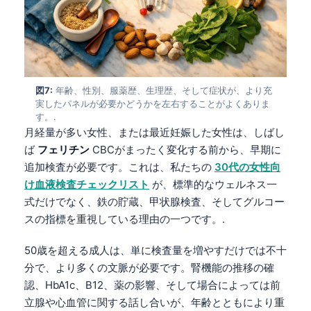
Català
O‘zbekcha
Українська
አማርኛ
図7:
年齢、性別、服薬歴、生理歴、そして症状が、より充
Kiswahili
実したパネルが必要かどうかを左右することがよくありま
す。.
ភាសាខ្មែរ
月経量が多い女性、または最近妊娠した女性は、しばし
ဗမာစာ
ば
フェリチン
CBCがまったく変化する前から、早期に
追加検査が必要です。これは、私たちの
30代の女性向
ไทย
け血液検査チェックリスト
が、標準的なウェルネス一
Tagalog
式だけでなく、鉄の貯蔵、甲状腺検査、そしてグルコー
Tiếng Việt
スの指標を重視している理由の一つです。.
Bahasa Melayu
50歳を超える成人は、単に検査量を増やすだけでは不十
മലയാളം
分で、より多くの文脈が必要です。腎機能の推移の確
認、HbA1c、B12、薬の影響、そして場合によっては前
ಕನ್ನಡ
立腺や心血管に関する話し合いが、年齢とともにより重
ગુજરાતી