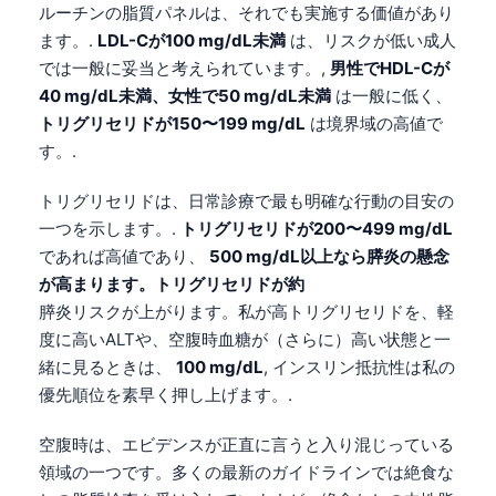
ルーチンの脂質パネルは、それでも実施する価値があり
ます。.
LDL-Cが100 mg/dL未満
は、リスクが低い成人
では一般に妥当と考えられています。,
男性でHDL-Cが
40 mg/dL未満、女性で50 mg/dL未満
は一般に低く、
トリグリセリドが150〜199 mg/dL
は境界域の高値で
す。.
トリグリセリドは、日常診療で最も明確な行動の目安の
一つを示します。.
トリグリセリドが200〜499 mg/dL
であれば高値であり、
500 mg/dL以上なら膵炎の懸念
が高まります。トリグリセリドが約
膵炎リスクが上がります。私が高トリグリセリドを、軽
度に高いALTや、空腹時血糖が（さらに）高い状態と一
緒に見るときは、
100 mg/dL
, インスリン抵抗性は私の
優先順位を素早く押し上げます。.
空腹時は、エビデンスが正直に言うと入り混じっている
領域の一つです。多くの最新のガイドラインでは絶食な