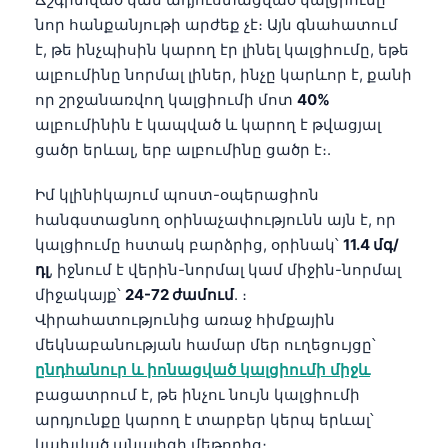
նոր հանքանյութի արժեք չէ։ Այն գնահատում
է, թե ինչպիսին կարող էր լինել կալցիումը, եթե
ալբումինը նորմալ լիներ, ինչը կարևոր է, քանի
որ շրջանառվող կալցիումի մոտ
40%
ալբումինին է կապված և կարող է թվացյալ
ցածր երևալ, երբ ալբումինը ցածր է։.
Իմ կլինիկայում պոստ-օպերացիոն
հանգստացնող օրինաչափությունն այն է, որ
կալցիումը հստակ բարձրից, օրինակ՝
11.4 մգ/
դլ
, իջնում է վերին-նորմալ կամ միջին-նորմալ
միջակայք՝
24-72 ժամում
. ։
Վիրահատությունից առաջ հիմքային
մեկնաբանության համար մեր ուղեցույցը՝
ընդհանուր և իոնացված կալցիումի միջև
բացատրում է, թե ինչու նույն կալցիումի
արդյունքը կարող է տարբեր կերպ երևալ՝
կախված անալիզի մեթոդից։.