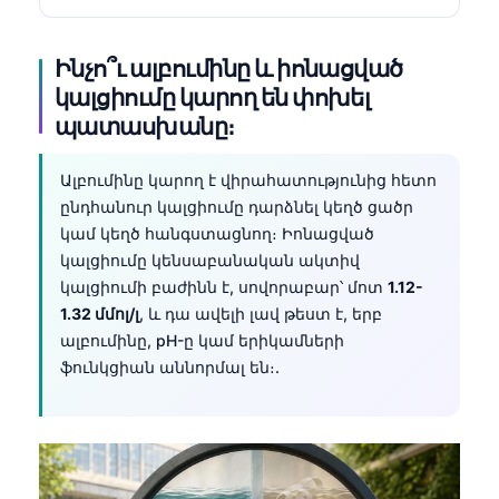
Ինչո՞ւ ալբումինը և իոնացված
կալցիումը կարող են փոխել
պատասխանը։
Ալբումինը կարող է վիրահատությունից հետո
ընդհանուր կալցիումը դարձնել կեղծ ցածր
կամ կեղծ հանգստացնող։ Իոնացված
կալցիումը կենսաբանական ակտիվ
կալցիումի բաժինն է, սովորաբար՝ մոտ
1.12-
1.32 մմոլ/լ
, և դա ավելի լավ թեստ է, երբ
ալբումինը, pH-ը կամ երիկամների
ֆունկցիան աննորմալ են։.
Norsk bokmål
Ślōnskŏ gŏdka