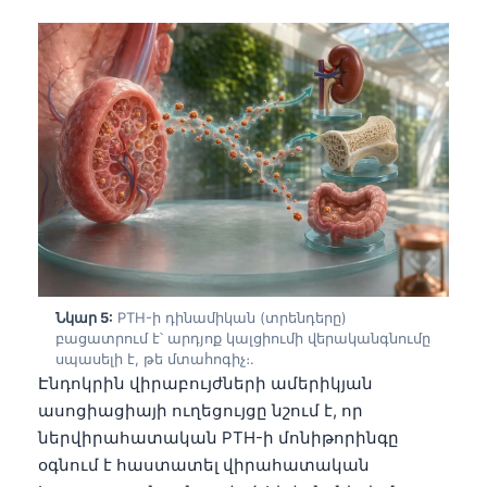
தமிழ்
తెలుగు
मराठी
اردو
বাংলা
Shqip
Magyar
Slovenščina
Նկար 5:
PTH-ի դինամիկան (տրենդերը)
한국어
բացատրում է՝ արդյոք կալցիումի վերականգնումը
Polski
սպասելի է, թե մտահոգիչ։.
Էնդոկրին վիրաբույժների ամերիկյան
Lietuvių kalba
ասոցիացիայի ուղեցույցը նշում է, որ
Русский
ներվիրահատական PTH-ի մոնիթորինգը
ქართული
օգնում է հաստատել վիրահատական