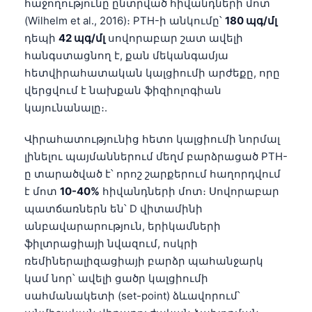
հաջողությունը ընտրված հիվանդների մոտ
Čeština
(Wilhelm et al., 2016)։ PTH-ի անկումը՝
180 պգ/մլ
日本語
դեպի
42 պգ/մլ
սովորաբար շատ ավելի
Eesti
հանգստացնող է, քան մեկանգամյա
հետվիրահատական կալցիումի արժեքը, որը
Azərbaycan dili
վերցվում է նախքան ֆիզիոլոգիան
Bosanski
կայունանալը։.
Svenska
Վիրահատությունից հետո կալցիումի նորմալ
Српски језик
լինելու պայմաններում մեղմ բարձրացած PTH-
Íslenska
ը տարածված է՝ որոշ շարքերում հաղորդվում
է մոտ
10-40%
հիվանդների մոտ։ Սովորաբար
Bahasa Indonesia
պատճառներն են՝ D վիտամինի
हिन्दी
անբավարարություն, երիկամների
Nederlands
ֆիլտրացիայի նվազում, ոսկրի
Dansk
ռեմիներալիզացիայի բարձր պահանջարկ
կամ նոր՝ ավելի ցածր կալցիումի
Български
սահմանակետի (set-point) ձևավորում՝
فارسی