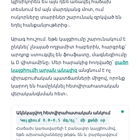
կլինիկորեն ես այն դեռ առավել հաճախ
տեսնում եմ այն մարդկանց մոտ, ում
ոսկորները տարիներ շարունակ զրկված են
եղել հանքանյութերից։.
Արագ հուշում. եթե կալցիումը շարունակում է
ընկնել՝ չնայած ողջամիտ հաբերին, հարցրեք՝
արդյոք ստուգվել են ֆոսֆատը, մագնեզիումը
և D վիտամինը։ Մեր հարակից հոդվածը՝
ցածր
կալցիումի արյան անալիզ
անցնում է ոչ
վիրաբուժական պատճառների միջով, որոնք
կարող են համընկնել հետվիրահատական
վերականգնման հետ։.
Ակնկալվող հետվիրահատական անկում
Կալցիում 8.0-8.5 մգ/դլ՝ մի քանի օր
Հաճախ կառավարելի է բանավոր կալցիումով,
եթե ախտանշանները թեթև են և բարելավվում