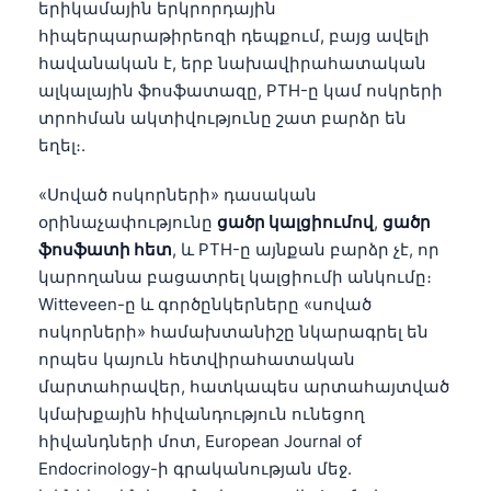
երիկամային երկրորդային
հիպերպարաթիրեոզի դեպքում, բայց ավելի
հավանական է, երբ նախավիրահատական
ալկալային ֆոսֆատազը, PTH-ը կամ ոսկրերի
տրոհման ակտիվությունը շատ բարձր են
եղել։.
«Սոված ոսկորների» դասական
օրինաչափությունը
ցածր կալցիումով
,
ցածր
ֆոսֆատի հետ
, և PTH-ը այնքան բարձր չէ, որ
կարողանա բացատրել կալցիումի անկումը։
Witteveen-ը և գործընկերները «սոված
ոսկորների» համախտանիշը նկարագրել են
որպես կայուն հետվիրահատական
մարտահրավեր, հատկապես արտահայտված
կմախքային հիվանդություն ունեցող
հիվանդների մոտ, European Journal of
Endocrinology-ի գրականության մեջ.