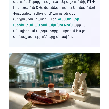
ասում եմ՝ կալցիումը հետևել ալբումինի, PTH-
ի, վիտամին D-ի, մագնեզիումի և երիկամների
ֆունկցիայի միջոցով՝ այլ ոչ թե մեկ
արդյունքով դատել։ Մեր
Կանտեստի
արհեստական բանականություն
արյան
անալիզի անալիզատորը կարդում է այդ
օրինաչափությունները միասին։.