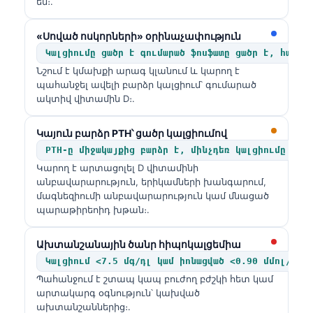
են։.
«Սոված ոսկորների» օրինաչափություն
Կալցիումը ցածր է գումարած ֆոսֆատը ցածր է, հաճախ
Նշում է կմախքի արագ կլանում և կարող է
պահանջել ավելի բարձր կալցիում՝ գումարած
ակտիվ վիտամին D։.
Կայուն բարձր PTH՝ ցածր կալցիումով
PTH-ը միջակայքից բարձր է, մինչդեռ կալցիումը ցած
Կարող է արտացոլել D վիտամինի
անբավարարություն, երիկամների խանգարում,
մագնեզիումի անբավարարություն կամ մնացած
պարաթիրեոիդ խթան։.
Ախտանշանային ծանր հիպոկալցեմիա
Կալցիում <7.5 մգ/դլ կամ իոնացված <0.90 մմոլ/լ
Պահանջում է շտապ կապ բուժող բժշկի հետ կամ
արտակարգ օգնություն՝ կախված
ախտանշաններից։.