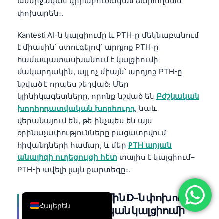
անմիջական վիրաբուժական ձախողման
简体中文
փոխարեն։.
Română
Kantesti AI-ն կալցիումը և PTH-ը մեկնաբանում
Türkçe
է միասին՝ ստուգելով՝ արդյոք PTH-ը
համապատասխանում է կալցիումի
Ελληνικά
մակարդակին, այլ ոչ միայն՝ արդյոք PTH-ը
Português
նշված է որպես շեղված։ Մեր
Español
կլինիկագետները, որոնք նշված են
Բժշկական
խորհրդատվական խորհուրդ
, նաև
Italiano
վերանայում են, թե ինչպես են այս
עִבְרִית
օրինաչափությունները բացատրվում
Français
հիվանդների համար, և մեր
PTH արյան
անալիզի ուղեցույցի հետ
տալիս է կալցիում–
العربية
PTH-ի ավելի լայն քարտեզը։.
Deutsch
English
Ինչպե՞ս է վիտամին D-ն փոխում
Հայերեն
հետվիրահատական կալցիումի