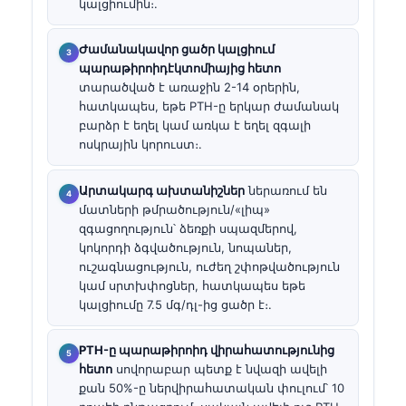
կալցիումին։.
Ժամանակավոր ցածր կալցիում
պարաթիրոիդէկտոմիայից հետո
տարածված է առաջին 2-14 օրերին,
հատկապես, եթե PTH-ը երկար ժամանակ
բարձր է եղել կամ առկա է եղել զգալի
ոսկրային կորուստ։.
Արտակարգ ախտանիշներ
ներառում են
մատների թմրածություն/«լիպ»
զգացողություն՝ ձեռքի սպազմերով,
կոկորդի ձգվածություն, նոպաներ,
ուշագնացություն, ուժեղ շփոթվածություն
կամ սրտխփոցներ, հատկապես եթե
կալցիումը 7.5 մգ/դլ-ից ցածր է։.
PTH-ը պարաթիրոիդ վիրահատությունից
հետո
սովորաբար պետք է նվազի ավելի
քան 50%-ը ներվիրահատական փուլում՝ 10