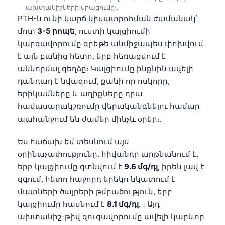
ախտանիշների սրացումը։.
PTH-ն ունի կարճ կիսատրոհման ժամանակ՝
մոտ
3-5 րոպե
, ուստի կալցիումի
կարգավորումը գրեթե անմիջապես փոխվում
է այն բանից հետո, երբ հեռացվում է
աննորմալ գեղձը։ Կալցիումը ինքնին ավելի
դանդաղ է նվազում, քանի որ ոսկորը,
երիկամները և աղիքները դրա
հավասարակշռումը վերականգնելու համար
պահանջում են ժամեր մինչև օրեր։.
Ես հաճախ եմ տեսնում այս
օրինաչափությունը. հիվանդը արթնանում է,
երբ կալցիումը գտնվում է
9.6 մգ/դլ
, իրեն լավ է
զգում, հետո հաջորդ երեկո նկատում է
մատների ծայրերի թմրածություն, երբ
կալցիումը հասնում է
8.1 մգ/դլ
. ։ Այդ
ախտանիշ-թիվ զուգավորումը ավելի կարևոր