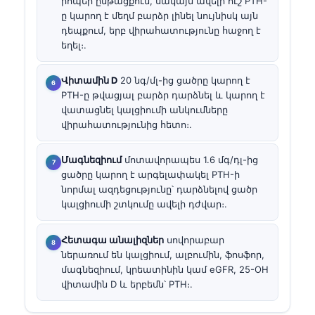
րոպեի ընթացքում, սակայն ավելի ուշ PTH-
ը կարող է մեղմ բարձր լինել նույնիսկ այն
դեպքում, երբ վիրահատությունը հաջող է
եղել։.
Վիտամին D
20 նգ/մլ-ից ցածրը կարող է
PTH-ը թվացյալ բարձր դարձնել և կարող է
վատացնել կալցիումի անկումները
վիրահատությունից հետո։.
Մագնեզիում
մոտավորապես 1.6 մգ/դլ-ից
ցածրը կարող է արգելափակել PTH-ի
նորմալ ազդեցությունը՝ դարձնելով ցածր
կալցիումի շտկումը ավելի դժվար։.
Հետագա անալիզներ
սովորաբար
ներառում են կալցիում, ալբումին, ֆոսֆոր,
մագնեզիում, կրեատինին կամ eGFR, 25-OH
վիտամին D և երբեմն՝ PTH։.