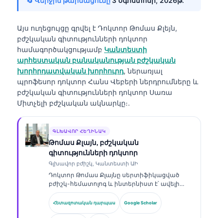
🔄 Վերջին թարմացումը՝
3 օգոստոսի, 2026թ․
Այս ուղեցույցը գրվել է
Դոկտոր Թոմաս Քլեյն,
բժշկական գիտությունների դոկտոր
համագործակցությամբ
Կանտեստի
արհեստական բանականության բժշկական
խորհրդատվական խորհուրդ
, ներառյալ
պրոֆեսոր դոկտոր Հանս Վեբերի ներդրումները և
բժշկական գիտությունների դոկտոր Սառա
Միտչելի բժշկական ակնարկը։.
ԳԼԽԱՎՈՐ ՀԵՂԻՆԱԿ
Թոմաս Քլայն, բժշկական
գիտությունների դոկտոր
Գլխավոր բժիշկ, Կանտեստի ԱԻ
Դոկտոր Թոմաս Քլայնը սերտիֆիկացված
բժիշկ-հեմատոլոգ և ինտերնիստ է՝ ավելի
քան 15 տարվա փորձով լաբորատոր
բժշկության և ԱԻ-ի օգնությամբ կլինիկական
Հետազոտական դարպաս
Google Scholar
վերլուծության ոլորտում։ Որպես Kantesti AI-ի