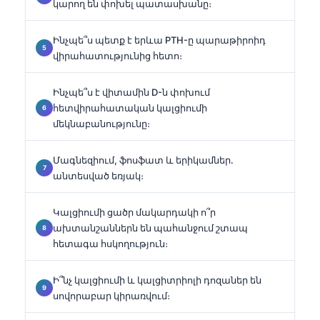
կարող են փոխել պատասխանը։
Ինչպե՞ս պետք է երևա PTH-ը պարաթիրոիդ
վիրահատությունից հետո։
Ինչպե՞ս է վիտամին D-ն փոխում
հետվիրահատական կալցիումի
մեկնաբանությունը։
Մագնեզիում, ֆոսֆատ և երիկամներ․
անտեսված եռյակ։
Կալցիումի ցածր մակարդակի ո՞ր
ախտանշաններն են պահանջում շտապ
հետագա հսկողություն։
Ի՞նչ կալցիումի և կալցիտրիոլի դոզաներ են
սովորաբար կիրառվում։