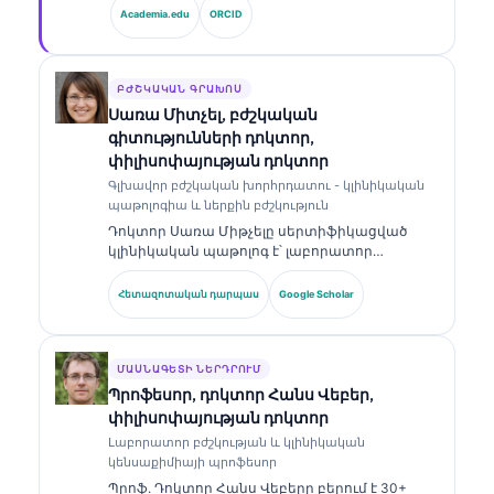
գլխավոր բժշկական տնօրեն՝ նա ապահովում
Academia.edu
ORCID
է սեփականատիրական նեյրոնային ցանցի
բժշկական ճշգրտության կլինիկական
վերահսկողությունը։ Դոկտոր Քլայնը լայնորեն
հրապարակել է բիոմարկերների
ԲԺՇԿԱԿԱՆ ԳՐԱԽՈՍ
մեկնաբանության և լաբորատոր
Սառա Միտչել, բժշկական
ախտորոշման վերաբերյալ՝ լաբորատոր
գիտությունների դոկտոր,
բժշկության թեմաներով։.
փիլիսոփայության դոկտոր
Գլխավոր բժշկական խորհրդատու - կլինիկական
պաթոլոգիա և ներքին բժշկություն
Դոկտոր Սառա Միթչելը սերտիֆիկացված
կլինիկական պաթոլոգ է՝ լաբորատոր
բժշկության և ախտորոշիչ վերլուծության
ոլորտում ավելի քան 18 տարվա փորձով։ Նա
Հետազոտական դարպաս
Google Scholar
ունի մասնագիտացված հավաստագրեր
կլինիկական քիմիայում և լայնորեն
հրապարակել է բիոմարկերների պանելների
ու լաբորատոր վերլուծության վերաբերյալ՝
ՄԱՍՆԱԳԵՏԻ ՆԵՐԴՐՈՒՄ
կլինիկական պրակտիկայում։.
Պրոֆեսոր, դոկտոր Հանս Վեբեր,
փիլիսոփայության դոկտոր
Լաբորատոր բժշկության և կլինիկական
կենսաքիմիայի պրոֆեսոր
Պրոֆ. Դոկտոր Հանս Վեբերը բերում է 30+