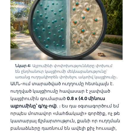
Frysk
Esperanto
Беларуская мова
Татар теле
Кыргызча
ئۇيغۇرچە
Cebuano
Նկար 4:
Ալբումինի փոփոխությունները փոխում
են ընդհանուր կալցիումի մեկնաբանությունը՝
Basa Jawa
առանց ուղղակիորեն փոխելու ակտիվ կալցիումը։.
ԱՄՆ-ում տարածված ուղղումը հետևյալն է.
ພາສາລາວ
ուղղված կալցիումը հավասար է չափված
Монгол
կալցիումին գումարած
0.8 x (4.0 մինուս
Afrikaans
ալբումինը՝ գ/դլ-ով)
. ։ Ես դա օգտագործում եմ
որպես մոտավոր «մահճակալի» գործիք, ոչ թե
العربية المغربية
կատարյալ ճշմարտություն, քանի որ ուղղման
Occitan
բանաձևերը դառնում են ավելի քիչ հուսալի,