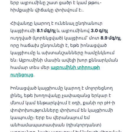
Gàidhlig
երբ ալբումինը շատ ցածր է կամ թթու-
հիմքային վիճակը փոխվում է։.
Euskara
Македонски јазик
Հիվանդը կարող է ունենալ ընդհանուր
Latviešu valoda
կալցիումի
8.1 մգ/դլ
և ալբումինով
3.0 գ/դլ
ուղղված (կորեկցված) կալցիում՝ մոտ
8.9 մգ/դլ
,
Galego
որը հաճախ ընդունելի է, եթե իոնացված
অসমীয়া
կալցիումը և ախտանշանները համընկնում
සිංහල
են։ Ալբումինի մասին ավելի խոր քննարկման
համար տես մեր
ալբումինի տիրույթի
سنڌي
ուղեցույց
.
پښتو
Իոնացված կալցիումը կարող է մոլորեցնող
լինել, եթե խողովակը չափազանց երկար է
Slovenčina
մնում կամ ենթարկվում է օդի, քանի որ pH-ի
Hrvatski
փոփոխությունները փոխում են կալցիումի
Suomi
կապումը։ Երբ ես վերանայում եմ
անհամապատասխան (դիսկորդանտ)
Қазақ тілі