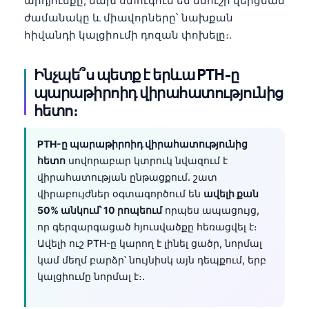
արդյունքը, նախ ստուգում եմ նմուշի վերցման
Català
ժամանակը և միավորները՝ նախքան
O‘zbekcha
հիվանդի կալցիումի դոզան փոխելը։.
Українська
Ինչպե՞ս պետք է երևա PTH-ը
አማርኛ
պարաթիրոիդ վիրահատությունից
Kiswahili
հետո։
ភាសាខ្មែរ
PTH-ը պարաթիրոիդ վիրահատությունից
ဗမာစာ
հետո
սովորաբար կտրուկ նվազում է
ไทย
վիրահատության ընթացքում. շատ
Tagalog
վիրաբույժներ օգտագործում են
ավելի քան
50% անկում՝ 10 րոպեում
որպես ապացույց,
Tiếng Việt
որ գերզարգացած հյուսվածքը հեռացվել է։
Bahasa Melayu
Ավելի ուշ PTH-ը կարող է լինել ցածր, նորմալ
կամ մեղմ բարձր՝ նույնիսկ այն դեպքում, երբ
മലയാളം
կալցիումը նորմալ է։.
ಕನ್ನಡ
ગુજરાતી