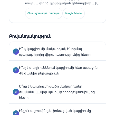
տարվա փորձ՝ կլինիկական կենսաքիմիայի,
լաբորատոր բժշկության և բիոմարկերների
հետազոտության ոլորտներում։ Եղել է
Հետազոտական դարպաս
Google Scholar
Գերմանիայի Կլինիկական քիմիայի
ընկերության նախկին նախագահը, և
մասնագիտանում է ախտորոշիչ պանելների
վերլուծության, բիոմարկերների
Բովանդակություն
ստանդարտացման և ԱԻ-ի աջակցությամբ
լաբորատոր բժշկության մեջ։.
Ի՞նչ կալցիումի մակարդակ է նորմալ
պարաթիրոիդ վիրահատությունից հետո։
Ի՞նչ է տեղի ունենում կալցիումի հետ առաջին
48 ժամվա ընթացքում։
Ե՞րբ է կալցիումի ցածր մակարդակը
ժամանակավոր պարաթիրոիդէկտոմիայից
հետո։
Ինչո՞ւ ալբումինը և իոնացված կալցիումը