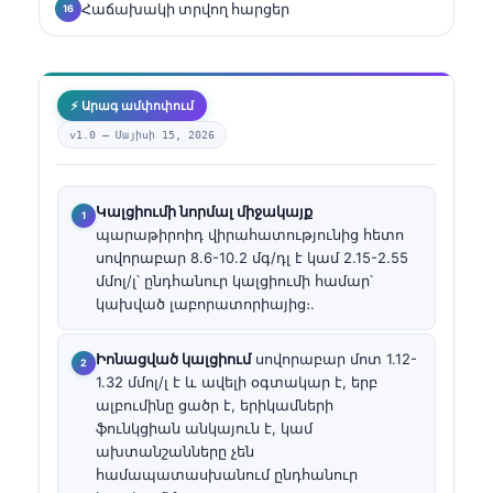
Հաճախակի տրվող հարցեր
⚡ Արագ ամփոփում
v1.0 —
Մայիսի 15, 2026
Կալցիումի նորմալ միջակայք
պարաթիրոիդ վիրահատությունից հետո
սովորաբար 8.6-10.2 մգ/դլ է կամ 2.15-2.55
մմոլ/լ՝ ընդհանուր կալցիումի համար՝
կախված լաբորատորիայից։.
Իոնացված կալցիում
սովորաբար մոտ 1.12-
1.32 մմոլ/լ է և ավելի օգտակար է, երբ
ալբումինը ցածր է, երիկամների
ֆունկցիան անկայուն է, կամ
ախտանշանները չեն
համապատասխանում ընդհանուր