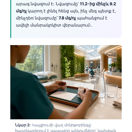
արագ նվազում է։ Նվազումը՝
11.2-ից մինչև 9.2
մգ/դլ
կարող է լինել հենց այն, ինչ մեզ պետք է,
մինչդեռ նվազումը՝
7.8 մգ/դլ
պահանջում է
ավելի մանրակրկիտ վերանայում։.
Նկար 2:
Կալցիումի վաղ մոնիթորինգը
հայտնաբերում է սպասվող անկումները՝ նախքան