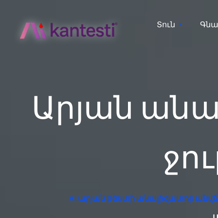
Տուն
Գնա
Արյան անա
ջու
AI արյան թեստի անալիզատոր անվճ
Ա