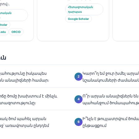
րով։.
Հետազոտական
դարպաս
ոտական
ս
Google Scholar
holar
.edu
ORCID
ւն
պահությունը իսկապես
Կարո՞ղ եմ ջուր խմել արյ
ան անալիզների համար։
նշանակումների ժամանակ
ւրճը ծոմը խախտում է մինչև
Ո՞ր արյան անալիզներն ե
տազոտությունը։
պահանջում ծոմապահությ
ակ ծոմ պահել արյան
Ի՞նչն է թույլատրվում ծո
ջ՝ առավոտյան ընդդեմ
ընթացքում