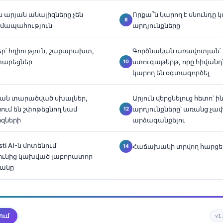
ն արյան անալիզները չեն
Որքա՞ն կարող է սնունդը 
ոմապահություն
արդյունքները
ր՝ հղիություն, շաքարախտ,
Գործնական առավոտյան՝ 
տարեցներ
ստուգաթերթ, որը հիվանդ
կարող են օգտագործել
ան տարածված սխալներ,
Արյուն վերցնելուց հետո՝ 
ում են շփոթեցնող կամ
արդյունքները՝ առանց չ
իզների
արձագանքելու
sti AI-ն մոտենում
Հաճախակի տրվող հարցե
ունից կախված լաբորատոր
յանը
ում
v1