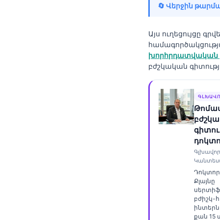
🔄 Վերջին թարմա
Frysk
Esperanto
Այս ուղեցույցը գրվե
Беларуская мова
համագործակցութ
խորհրդատվական 
Татар теле
բժշկական գիտությ
Кыргызча
ئۇيغۇرچە
ԳԼԽԱՎՈ
Cebuano
Թոմաս
բժշկ
Basa Jawa
գիտու
ພາສາລາວ
դոկտ
Գլխավոր
Монгол
Կանտես
Afrikaans
Դոկտոր
Քլայնը
العربية المغربية
սերտի
բժիշկ-
Occitan
ինտերնի
քան 15