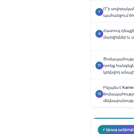
தமிழ்
Ո՞ր սովորակա
պահանջում ծ
తెలుగు
मराठी
Հատուկ դեպքե
մարզիկներ և 
اردو
বাংলা
Shqip
Ծոմապահությ
որոնք հանգեցն
Magyar
կրկնվող անալ
Slovenščina
Ինչպես է Kante
한국어
ծոմապահությ
Polski
մեկնաբանութ
Lietuvių kalba
Русский
ქართული
⚡ Արագ ամփոփ