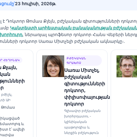
ցումը՝
23 հուլիսի, 2026թ․
լ է
Դոկտոր Թոմաս Քլեյն, բժշկական գիտությունների դոկտո
յամբ
Կանտեստի արհեստական բանականության բժշկակա
խորհուրդ
, ներառյալ պրոֆեսոր դոկտոր Հանս Վեբերի ներդ
ունների դոկտոր Սառա Միտչելի բժշկական ակնարկը։.
ԲԺՇԿԱԿԱՆ
Ր ՀԵՂԻՆԱԿ
ԳՐԱԽՈՍ
 Քլայն,
Սառա Միտչել,
ական
բժշկական
թյունների
գիտությունների
որ
դոկտոր,
 բժիշկ,
փիլիսոփայության
տի ԱԻ
դոկտոր
 Թոմաս
Գլխավոր բժշկական
խորհրդատու -
ֆիկացված
կլինիկական
հեմատոլոգ և
պաթոլոգիա և
ստ է՝ ավելի
ներքին բժշկություն
 տարվա