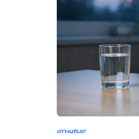
ՀՈԴՎԱԾՆԵՐ