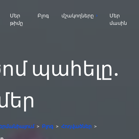
Մեր
Բլոգ
մշակողները
Մեր
թիմը
մասին
ոմ պահելը.
ամեր
երմանիայում
>
Բլոգ
>
Հոդվածներ
>
եր