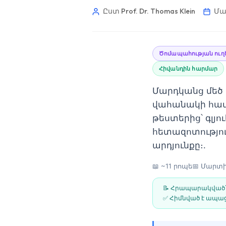
Ըստ Prof. Dr. Thomas Klein
Մա
Ծոմապահության ուղե
Հիվանդին հարմար
Մարդկանց մեծ 
վահանակի համ
թեստերից՝ գլյ
հետազոտությու
արդյունքը։.
📖 ~11 րոպե
📅
Մարտի 
📝 Հրապարակված
✅ Հիմնված է ապաց
Norsk bokmål
Ślōnskŏ gŏdka