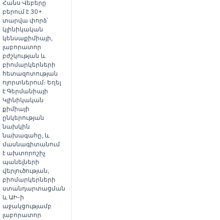
Հանս Վեբերը
բերում է 30+
տարվա փորձ՝
կլինիկական
կենսաքիմիայի,
լաբորատոր
բժշկության և
բիոմարկերների
հետազոտության
ոլորտներում։ Եղել
է Գերմանիայի
Կլինիկական
քիմիայի
ընկերության
նախկին
նախագահը, և
մասնագիտանում
է ախտորոշիչ
պանելների
վերլուծության,
բիոմարկերների
ստանդարտացման
և ԱԻ-ի
աջակցությամբ
լաբորատոր