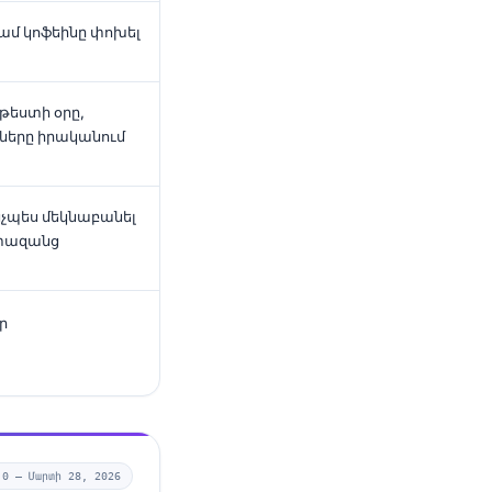
կամ կոֆեինը փոխել
թեստի օրը,
ները իրականում
ինչպես մեկնաբանել
ափազանց
ր
.0 —
Մարտի 28, 2026