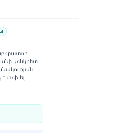
ւմ
լաբորատոր
քանի կոնկրետ
խանակության
 է փոխել