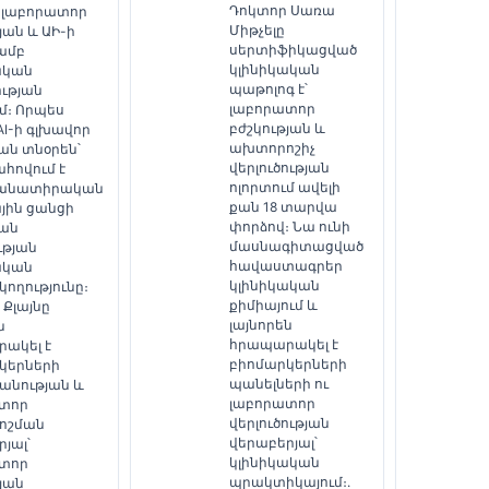
Դոկտոր Սառա
 լաբորատոր
Միթչելը
յան և ԱԻ-ի
սերտիֆիկացված
յամբ
կլինիկական
ական
պաթոլոգ է՝
ության
լաբորատոր
մ։ Որպես
բժշկության և
 AI-ի գլխավոր
ախտորոշիչ
ան տնօրեն՝
վերլուծության
հովում է
ոլորտում ավելի
անատիրական
քան 18 տարվա
յին ցանցի
փորձով։ Նա ունի
ան
մասնագիտացված
ւթյան
հավաստագրեր
ական
կլինիկական
ողությունը։
քիմիայում և
 Քլայնը
լայնորեն
ն
հրապարակել է
ակել է
բիոմարկերների
կերների
պանելների ու
անության և
լաբորատոր
տոր
վերլուծության
ոշման
վերաբերյալ՝
յալ՝
կլինիկական
տոր
պրակտիկայում։.
յան