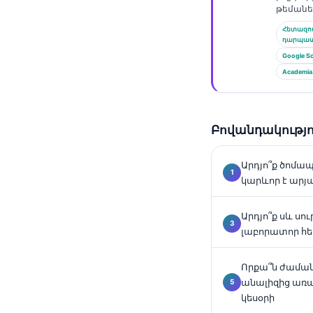
թեմանե
Català
Հետազ
O‘zbekcha
դարպա
Українська
Google Sc
Academia
አማርኛ
Kiswahili
ភាសាខ្មែរ
Բովանդակությո
ဗမာစာ
Արդյո՞ք ծոմա
ไทย
կարևոր է արյ
Tagalog
Արդյո՞ք սև սո
Tiếng Việt
լաբորատոր հե
Bahasa Melayu
മലയാളം
Որքա՞ն ժաման
անալիզից առա
ಕನ್ನಡ
կեսօրի
ગુજરાતી