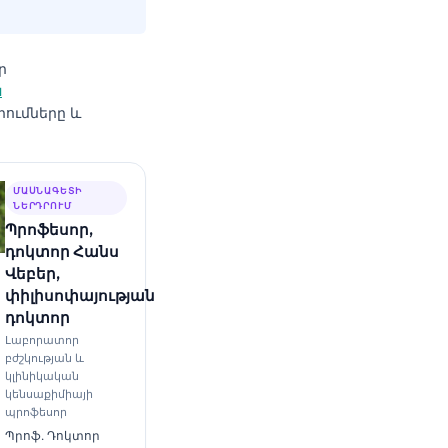
ր
ն
րումները և
ՄԱՍՆԱԳԵՏԻ
ՆԵՐԴՐՈՒՄ
Պրոֆեսոր,
դոկտոր Հանս
Վեբեր,
փիլիսոփայության
դոկտոր
Լաբորատոր
բժշկության և
կլինիկական
կենսաքիմիայի
պրոֆեսոր
Պրոֆ. Դոկտոր