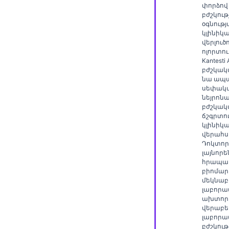
Gàidhlig
փորձով
բժշկութ
Euskara
օգնութ
կլինիկ
Македонски јазик
վերլուծ
Latviešu valoda
ոլորտու
Kantesti
Galego
բժշկակ
նա ապա
অসমীয়া
սեփակ
նեյրոնա
සිංහල
բժշկակ
ճշգրտո
سنڌي
կլինիկ
վերահսկ
پښتو
Դոկտոր
լայնորե
հրապար
Slovenčina
բիոմար
մեկնաբ
Hrvatski
լաբորա
ախտոր
Suomi
վերաբեր
լաբորա
Қазақ тілі
բժշկութ