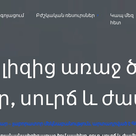
գոյացում
Բժշկական ռեսուրսներ
Կապ մեզ
հետ
լիզից առաջ ծ
ր, սուրճ և ժ
ար – լաբորատոր մեկնաբանություն, արտադրված է Գ
րյան անալիզից առաջ ծոմ պահելը. ջուր, սուրճ և ժամ