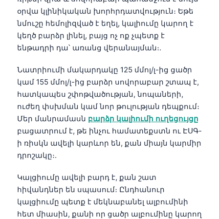
Čeština
օրվա կլինիկական խորհրդատվություն։ Եթե
日本語
նմուշը հեմոլիզված է եղել, կալիումը կարող է
կեղծ բարձր լինել, բայց ոչ ոք չպետք է
Eesti
ենթադրի դա՝ առանց վերանայման։.
Azərbaycan dili
Նատրիումի մակարդակը 125 մմոլ/լ-ից ցածր
Bosanski
կամ 155 մմոլ/լ-ից բարձր սովորաբար շտապ է,
Svenska
հատկապես շփոթվածության, նոպաների,
Српски језик
ուժեղ փսխման կամ նոր թուլության դեպքում։
Íslenska
Մեր մանրամասն
բարձր կալիումի ուղեցույցը
բացատրում է, թե ինչու համատեքստն ու ԷՍԳ-
Bahasa Indonesia
ի ռիսկն ավելի կարևոր են, քան միայն կարմիր
हिन्दी
դրոշակը։.
Nederlands
Կալցիումը ավելի բարդ է, քան շատ
Dansk
հիվանդներ են սպասում։ Ընդհանուր
Български
կալցիումը պետք է մեկնաբանել ալբումինի
հետ միասին, քանի որ ցածր ալբումինը կարող
فارسی