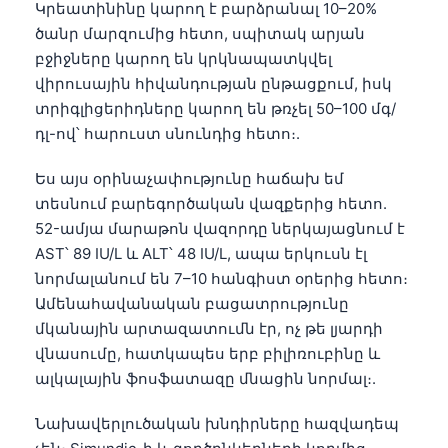
Կրեատինինը կարող է բարձրանալ 10–20%
ծանր մարզումից հետո, սպիտակ արյան
բջիջները կարող են կրկնապատկվել
վիրուսային հիվանդության ընթացքում, իսկ
տրիգլիցերիդները կարող են թռչել 50–100 մգ/
դլ-ով՝ հարուստ սնունդից հետո։.
Ես այս օրինաչափությունը հաճախ եմ
տեսնում բարեգործական վազքերից հետո.
52-ամյա մարաթոն վազորդը ներկայացնում է
AST՝ 89 IU/L և ALT՝ 48 IU/L, ապա երկուսն էլ
նորմալանում են 7–10 հանգիստ օրերից հետո։
Ամենահավանական բացատրությունը
մկանային արտազատումն էր, ոչ թե լյարդի
վնասումը, հատկապես երբ բիլիռուբինը և
ալկալային ֆոսֆատազը մնացին նորմալ։.
Նախավերլուծական խնդիրները հազվադեպ