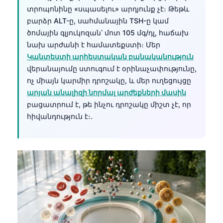
տրոպոնինը «սպասելու» արդյունք չէ։ Թեթև
բարձր ALT-ը, սահմանային TSH-ը կամ
ծոմային գլյուկոզան՝ մոտ 105 մգ/դլ, հաճախ
նախ արժանի է համատեքստի։ Մեր
Կանտեստի արհեստական բանականություն
վերանայումը ստուգում է օրինաչափությունը,
ոչ միայն կարմիր դրոշակը, և մեր ուղեցույցը
արյան անալիզի նորմալ արժեքների մասին
բացատրում է, թե ինչու դրոշակը միշտ չէ, որ
հիվանդություն է։.