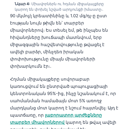
Նկար 4:
Միավորներն ու հղման միջակայքերը
Frysk
կարող են փոխել նշված արդյունքի իմաստը։.
Esperanto
90 մկմոլ/լ կրեատինինը և 1.02 մգ/դլ-ը ըստ
էության նույն թիվն են՝ տարբեր
Беларуская мова
միավորներով։ Ես տեսել եմ, թե ինչպես են
Татар теле
հիվանդները խուճապի մատնվում, երբ
Кыргызча
միջազգային հաշվետվությունը թվացել է
ավելի բարձր, մինչդեռ իրական
ئۇيغۇرچە
փոփոխությունը միայն միավորների
Cebuano
փոխարկումն էր։.
Basa Jawa
Հղման միջակայքերը սովորաբար
ພາສາລາວ
կառուցվում են ընտրված պոպուլյացիայի
Монгол
կենտրոնական 95%-ից, ինչը նշանակում է, որ
սահմանման համաձայն մոտ 5% առողջ
Afrikaans
մարդկանց մոտ կարող է նշում հայտնվել։ Այդ է
العربية المغربية
պատճառը, որ
լաբորատոր արժեքները
Occitan
տարբեր միավորներով
կարող են թվալ ավելի