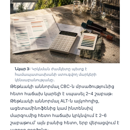
Նկար 3:
Կրկնման ժամկետը պետք է
համապատասխանի ստուգվող մարկերի
կենսաբանությանը։.
Թեթևակի աննորմալ CBC-ն մրսածությունից
հետո հաճախ կարելի է սպասել 2–4 շաբաթ։
Թեթևակի աննորմալ ALT-ն ալկոհոլից,
ացետամինոֆենից կամ ինտենսիվ
մարզումից հետո հաճախ կրկնվում է 2–6
շաբաթում՝ այն բանից հետո, երբ վերացվում է
ազդող գործոնը։.