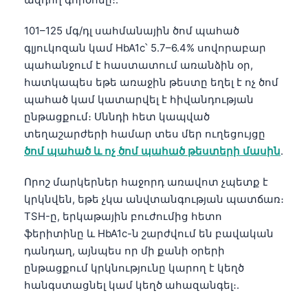
101–125 մգ/դլ սահմանային ծոմ պահած
գլյուկոզան կամ HbA1c՝ 5.7–6.4% սովորաբար
պահանջում է հաստատում առանձին օր,
հատկապես եթե առաջին թեստը եղել է ոչ ծոմ
պահած կամ կատարվել է հիվանդության
ընթացքում։ Սննդի հետ կապված
տեղաշարժերի համար տես մեր ուղեցույցը
ծոմ պահած և ոչ ծոմ պահած թեստերի մասին
.
Որոշ մարկերներ հաջորդ առավոտ չպետք է
կրկնվեն, եթե չկա անվտանգության պատճառ։
TSH-ը, երկաթային բուժումից հետո
ֆերիտինը և HbA1c-ն շարժվում են բավական
դանդաղ, այնպես որ մի քանի օրերի
ընթացքում կրկնությունը կարող է կեղծ
հանգստացնել կամ կեղծ ահազանգել։.