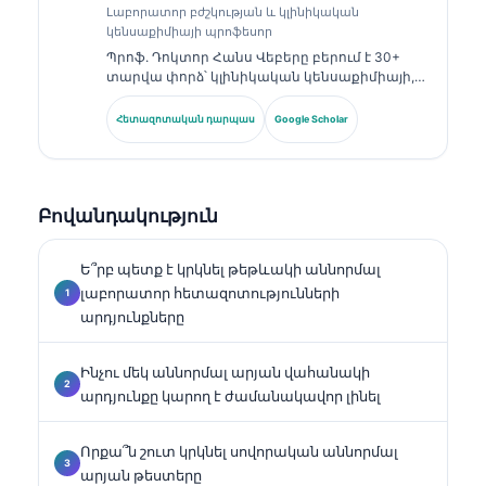
Լաբորատոր բժշկության և կլինիկական
կենսաքիմիայի պրոֆեսոր
Պրոֆ. Դոկտոր Հանս Վեբերը բերում է 30+
տարվա փորձ՝ կլինիկական կենսաքիմիայի,
լաբորատոր բժշկության և բիոմարկերների
հետազոտության ոլորտներում։ Եղել է
Հետազոտական դարպաս
Google Scholar
Գերմանիայի Կլինիկական քիմիայի
ընկերության նախկին նախագահը, և
մասնագիտանում է ախտորոշիչ պանելների
վերլուծության, բիոմարկերների
Բովանդակություն
ստանդարտացման և ԱԻ-ի աջակցությամբ
լաբորատոր բժշկության մեջ։.
Ե՞րբ պետք է կրկնել թեթևակի աննորմալ
լաբորատոր հետազոտությունների
արդյունքները
Ինչու մեկ աննորմալ արյան վահանակի
արդյունքը կարող է ժամանակավոր լինել
Որքա՞ն շուտ կրկնել սովորական աննորմալ
արյան թեստերը