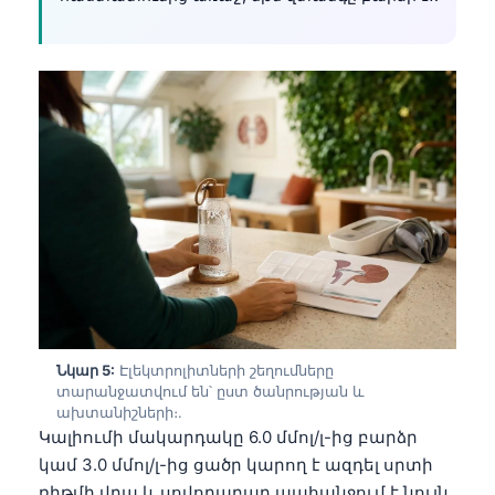
தமிழ்
తెలుగు
मराठी
اردو
বাংলা
Shqip
Magyar
Slovenščina
한국어
Polski
Նկար 5:
Էլեկտրոլիտների շեղումները
տարանջատվում են՝ ըստ ծանրության և
Lietuvių kalba
ախտանիշների։.
Русский
Կալիումի մակարդակը 6.0 մմոլ/լ-ից բարձր
կամ 3.0 մմոլ/լ-ից ցածր կարող է ազդել սրտի
ქართული
ռիթմի վրա և սովորաբար պահանջում է նույն