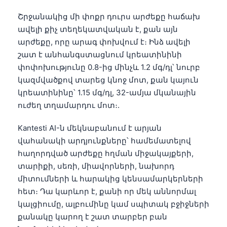
Շրջանակից մի փոքր դուրս արժեքը հաճախ
ավելի քիչ տեղեկատվական է, քան այն
արժեքը, որը արագ փոխվում է։ Ինձ ավելի
շատ է անհանգստացնում կրեատինինի
փոփոխությունը 0.8-ից մինչև 1.2 մգ/դլ՝ նուրբ
կազմվածքով տարեց կնոջ մոտ, քան կայուն
կրեատինինը՝ 1.15 մգ/դլ, 32-ամյա մկանային
ուժեղ տղամարդու մոտ։.
Kantesti AI-ն մեկնաբանում է արյան
վահանակի արդյունքները՝ համեմատելով
հաղորդված արժեքը հղման միջակայքերի,
տարիքի, սեռի, միավորների, նախորդ
միտումների և հարակից կենսամարկերների
հետ։ Դա կարևոր է, քանի որ մեկ աննորմալ
կալցիումը, ալբումինը կամ սպիտակ բջիջների
քանակը կարող է շատ տարբեր բան