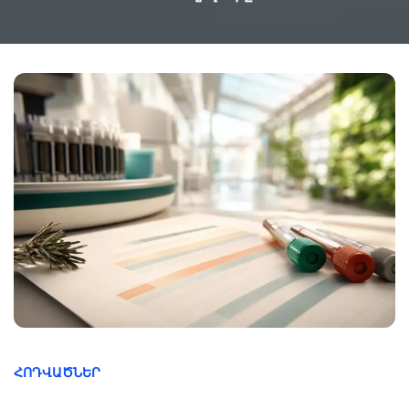
ՀՈԴՎԱԾՆԵՐ