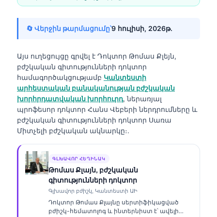
🔄 Վերջին թարմացումը՝
9 հուլիսի, 2026թ․
Այս ուղեցույցը գրվել է
Դոկտոր Թոմաս Քլեյն,
բժշկական գիտությունների դոկտոր
համագործակցությամբ
Կանտեստի
արհեստական բանականության բժշկական
խորհրդատվական խորհուրդ
, ներառյալ
պրոֆեսոր դոկտոր Հանս Վեբերի ներդրումները և
բժշկական գիտությունների դոկտոր Սառա
Միտչելի բժշկական ակնարկը։.
ԳԼԽԱՎՈՐ ՀԵՂԻՆԱԿ
Թոմաս Քլայն, բժշկական
գիտությունների դոկտոր
Գլխավոր բժիշկ, Կանտեստի ԱԻ
Դոկտոր Թոմաս Քլայնը սերտիֆիկացված
բժիշկ-հեմատոլոգ և ինտերնիստ է՝ ավելի