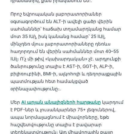
դրամատիկ, քան իրականում են։.
Gàidhlig
Euskara
Որոշ եվրոպական լաբորատորիաներ
Македонски јазик
օգտագործում են ALT-ի ավելի ցածր վերին
սահմաններ՝ հաճախ տղամարդկանց համար
Latviešu valoda
մոտ 35 IU/լ, իսկ կանանց համար՝ 25 IU/լ,
Galego
մինչդեռ մյուս լաբորատորիաները դեռևս
অসমীয়া
հաղորդում են վերին սահմաններ մոտ 40–55
IU/լ։ Ո՛չ մի թիվ «կախարդական» չէ. արդյունքի
සිංහල
ծանրությունը տալիս է AST-ի, GGT-ի, ALP-ի,
سنڌي
բիլիռուբինի, BMI-ի, ալկոհոլի և դեղորայքային
پښتو
պատմության հետ համակցված
օրինաչափությունը։.
Slovenčina
Մեր
AI արյան անալիզների հարթակը
կարդում
Hrvatski
է PDF-ներ և լուսանկարներ 75+ լեզուներով,
ապա նորմալացնում է միավորները, եթե
Suomi
հաշվետվությունը տալիս է բավարար
Қазақ тілі
տեղեկատվություն։ Այդ միավորային քայլը