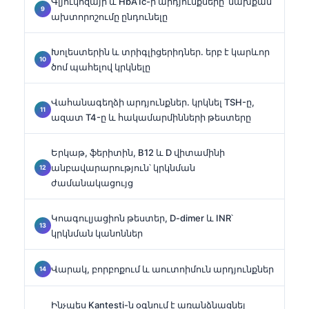
Գլյուկոզայի և HbA1c-ի արդյունքները՝ նախքան
ախտորոշումը ընդունելը
Խոլեստերին և տրիգլիցերիդներ. երբ է կարևոր
ծոմ պահելով կրկնելը
Վահանագեղձի արդյունքներ. կրկնել TSH-ը,
ազատ T4-ը և հակամարմինների թեստերը
Երկաթ, ֆերիտին, B12 և D վիտամինի
անբավարարություն՝ կրկնման
ժամանակացույց
Կոագուլյացիոն թեստեր, D-dimer և INR՝
կրկնման կանոններ
Վարակ, բորբոքում և աուտոիմուն արդյունքներ
Ինչպես Kantesti-ն օգնում է առանձնացնել