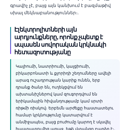
Català
գրավիչ չէ, բայց այն կանխում է բազմաթիվ
սխալ մեկնաբանություններ։.
O‘zbekcha
Українська
Էլեկտրոլիտների այն
አማርኛ
արդյունքները, որոնք չպետք է
Kiswahili
սպասեն սովորական կրկնակի
հետազոտությանը
ភាសាខ្មែរ
ဗမာစာ
Կալիումի, նատրիումի, կալցիումի,
ไทย
բիկարբոնատի և քլորիդի շեղումները ավելի
արագ ուշադրության կարիք ունեն, երբ
Tagalog
դրանք ծանր են, ուղեկցվում են
Tiếng Việt
ախտանիշներով կամ զուգորդվում են
Bahasa Melayu
երիկամային հիվանդությամբ կամ սրտի
ռիթմի ռիսկով։ Երբեմն արժեքը հաստատելու
മലയാളം
համար կրկնությունը կատարվում է
ಕನ್ನಡ
անմիջապես, բայց բուժումը կարող է սկսվել
հաստատումից առաջ, եթե վտանգը բարձր է։.
ગુજરાતી