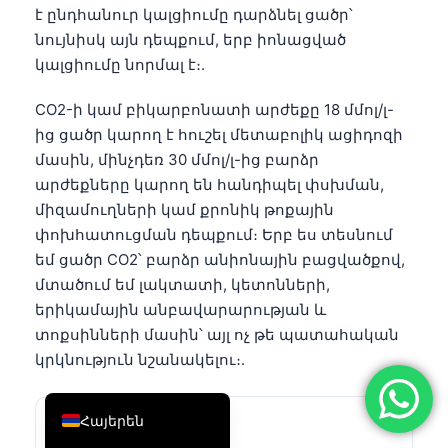
է ընդհանուր կալցիումը դարձնել ցածր՝
简体中文
նույնիսկ այն դեպքում, երբ իոնացված
Română
կալցիումը նորմալ է։.
Türkçe
CO2-ի կամ բիկարբոնատի արժեքը 18 մմոլ/լ-
Ελληνικά
ից ցածր կարող է հուշել մետաբոլիկ ացիդոզի
Português
մասին, մինչդեռ 30 մմոլ/լ-ից բարձր
արժեքները կարող են հանդիպել փսխման,
Español
միզամուղների կամ քրոնիկ թոքային
Italiano
փոխհատուցման դեպքում։ Երբ ես տեսնում
עִבְרִית
եմ ցածր CO2՝ բարձր անիոնային բացվածքով,
մտածում եմ լակտատի, կետոնների,
Français
երիկամային անբավարարության և
العربية
տոքսինների մասին՝ այլ ոչ թե պատահական
Deutsch
կրկնություն նշանակելու։.
English
Հայերեն
Կալիում
Մոտ 3.5–5.0 մմոլ/լ