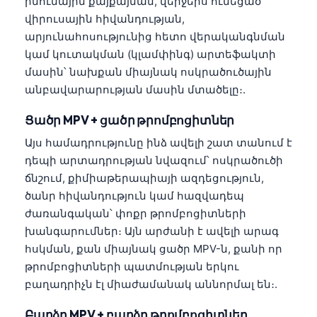
իմունային քայքայման, վերջերս ունեցած
վիրուսային հիվանդության,
தமிழ்
արյունահոսությունից հետո վերականգնման
తెలుగు
կամ կուտակման (կլամփինգ) արտեֆակտի
मराठी
մասին՝ նախքան միայնակ ոսկրածուծային
անբավարարության մասին մտածելը։.
اردو
বাংলা
Ցածր MPV + ցածր թրոմբոցիտներ
Shqip
Այս համադրությունը ինձ ավելի շատ տանում է
դեպի արտադրության նվազում՝ ոսկրածուծի
Magyar
ճնշում, քիմիաթերապիայի ազդեցություն,
Slovenščina
ծանր հիվանդություն կամ հազվադեպ
한국어
ժառանգական՝ փոքր թրոմբոցիտների
խանգարումներ։ Այն արժանի է ավելի արագ
Polski
հսկման, քան միայնակ ցածր MPV-ն, քանի որ
Lietuvių kalba
թրոմբոցիտների պատմության երկու
Русский
բաղադրիչն էլ միաժամանակ աննորմալ են։.
ქართული
Բարձր MPV + բարձր թրոմբոցիտներ