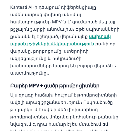
Català
Kantesti AI-ի դեպքում դիֆերենցիալը
O‘zbekcha
ամենաարագ փոխող անոմալ
համադրությունը MPV-ն է՝ գումարած մեկ այլ
Українська
բջջային շարքի անոմալիա։ Եթե սպիտակների
አማርኛ
քանակն էլ է շեղված, վերանայեք
սպիտակ
Kiswahili
արյան բջիջների մեկնաբանություն
քանի որ
վարակը, բորբոքումը, ստերոիդի
ភាសាខ្មែរ
ազդեցությունը և ոսկրածուծի
ဗမာစာ
խանգարումները կարող են բոլորը վերաձևել
ไทย
պատմությունը։.
Tagalog
Բարձր MPV + ցածր թրոմբոցիտներ
Tiếng Việt
Այս զույգը հաճախ հուշում է թրոմբոցիտների
Bahasa Melayu
ավելի արագ շրջանառություն։ Ոսկրածուծը
թողարկում է ավելի մեծ փոխարինող
മലയാളം
թրոմբոցիտներ, մինչդեռ ընդհանուր քանակը
ಕನ್ನಡ
նվազում է, դրա համար էլ ես մտածում եմ
ગુજરાતી