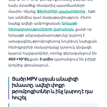
նախ մտածեք ռեակտիվ պատճառների
մասին։ Սկսեք
ֆերիտինի պաշարներից
, եթե
կա անեմիա կամ մազաթափություն։ Հետո
նայեք ավելի ամբողջական
երկաթի
հետազոտությունների վահանակ
, քանի որ
երկաթի անբավարարությունը կարող է
առաջացնել թրոմբոցիտոզ նույնիսկ նախքան
հեմոգլոբինի մակարդակը կտրուկ կնվազի.
կայուն հաշվարկներ, որոնք գերազանցում են
450 ×10^9/լ
քան
3 ամիս
պահանջում են բժշկի
կողմից վերանայում։.
Ցածր MPV արյան անալիզի
իմաստը. ավելի փոքր
թրոմբոցիտներ և ինչ կարող է դա
հուշել