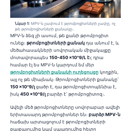
Նկար 1:
MPV-ն չափում է թրոմբոցիտների չափը, ոչ
թե թրոմբոցիտների քանակը։.
MPV-ն ձեզ չի ասում, թե քանի թրոմբոցիտ
ունեք։
թրոմբոցիտների քանակ
դա անում է, և
մեծահասակների սովորական միջակայքը
մոտավորապես
150-450 ×10^9/L է։
; դրա
համար էլ ես MPV-ն կարդում եմ մեր
թրոմբոցիտների քանակի ուղեցույցը
կողքին,
այլ ոչ թե միայնակ։ Թրոմբոցիտների քանակը՝
150 ×10^9/լ
ցածր է, դա թրոմբոցիտոպենիա է,
իսկ
450 ×10^9/լ
բարձր է՝ թրոմբոցիտոզ։.
Ավելի մեծ թրոմբոցիտները սովորաբար ավելի
երիտասարդ թրոմբոցիտներ են։
բարձր MPV-ն
հաճախ արտացոլում է թրոմբոցիտների
քայքայումից կամ սպառումից հետո