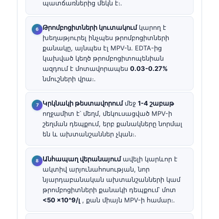
պատճառներից մեկն է։.
Թրոմբոցիտների կուտակում
կարող է
խեղաթյուրել ինչպես թրոմբոցիտների
քանակը, այնպես էլ MPV-ն. EDTA-ից
կախված կեղծ թրոմբոցիտոպենիան
ազդում է մոտավորապես
0.03-0.27%
նմուշների վրա։.
Կրկնակի թեստավորում
մեջ
1-4 շաբաթ
ողջամիտ է՝ մեղմ, մեկուսացված MPV-ի
շեղման դեպքում, երբ քանակները նորմալ
են և ախտանշաններ չկան։.
Անհապաղ վերանայում
ավելի կարևոր է
ակտիվ արյունահոսության, նոր
նյարդաբանական ախտանշանների կամ
թրոմբոցիտների քանակի դեպքում՝ մոտ
<50 ×10^9/լ
, քան միայն MPV-ի համար։.