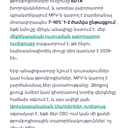
թրոմբոցիտների ուռչումը
EDTA
խողովակներում, և առօրյա լաբորատոր
պրակտիկայում MPV-ն կարող է բարձրանալ
մոտավորապես
7-10%՝ 1-2 ժամվա ընթացքում
,
եթե նմուշը մինչև անալիզը նստում է. մեր
մեքենայական ուսուցման լաբորատոր
ուղեցույցը
բացատրում է, թե ինչու
նախաանալիտիկ փուլը դեռ կարևոր է 2026-
ին։.
Երբ անալիզատորը նշում է կուտակումներ
կամ հսկա թրոմբոցիտներ, MPV-ն կարող է
չարժանանալ ձեր վստահությանը։ Ձեռքով
քսուք (սմեր) կամ ցիտրատով նորից վերցնելը
հաճախ օգնում է, և այս ավելի լայն
Արյունաբանական Մարկերներ ուղեցույց
օգտակար է, եթե ձեր CBC-ում կան մի քանի
թրոմբոցիտային տարօրինակություններ՝ ոչ
միայն MPV։.