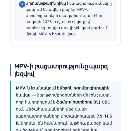
Սրտանոթային ռիսկ
հետազոտությունները
կապում են ավելի բարձր MPV-ն
թրոմբոցիտների ռեակտիվության հետ,
սակայն 2026-ի ոչ մի ուղեցույց չի
խորհուրդ տալիս ասպիրին կամ բուժում՝
միայն MPV-ի հիման վրա։.
MPV-ի բացատրությունը պարզ
լեզվով
MPV-ն նշանակում է միջին թրոմբոցիտային
ծավալ
— ձեր թրոմբոցիտների միջին չափը,
որը հաղորդվում է
ֆեմտոլիտրերով (fL)
CBC-
ում։ Մեծահասակների մեծ մասի
լաբորատորիաները մոտավորապես
7.5-11.5
fL
նորմալ են համարում, և թեթև բարձր կամ
ցածր MPV-ն՝ թրոմբոցիտների նորմալ