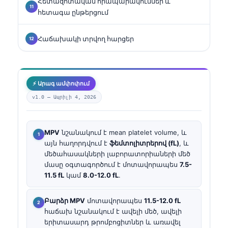
Հետազոտական հրապարակումներ և
հետագա ընթերցում
Հաճախակի տրվող հարցեր
⚡ Արագ ամփոփում
v1.0 —
Ապրիլի 4, 2026
MPV
նշանակում է mean platelet volume, և
այն հաղորդվում է
ֆեմտոլիտրերով (fL)
, և
մեծահասակների լաբորատորիաների մեծ
մասը օգտագործում է մոտավորապես
7.5-
11.5 fL
կամ
8.0-12.0 fL
.
Բարձր MPV
մոտավորապես
11.5-12.0 fL
հաճախ նշանակում է ավելի մեծ, ավելի
երիտասարդ թրոմբոցիտներ և առավել