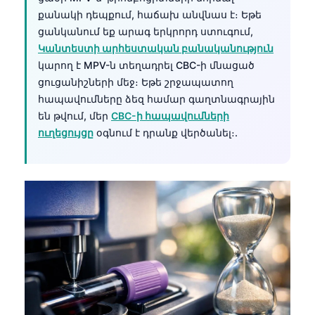
քանակի դեպքում, հաճախ անվնաս է։ Եթե
ցանկանում եք արագ երկրորդ ստուգում,
Կանտեստի արհեստական բանականություն
կարող է MPV-ն տեղադրել CBC-ի մնացած
ցուցանիշների մեջ։ Եթե շրջապատող
հապավումները ձեզ համար գաղտնագրային
են թվում, մեր
CBC-ի հապավումների
ուղեցույցը
օգնում է դրանք վերծանել։.