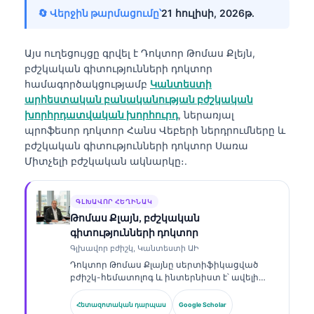
🔄 Վերջին թարմացումը՝
21 հուլիսի, 2026թ․
Այս ուղեցույցը գրվել է
Դոկտոր Թոմաս Քլեյն,
բժշկական գիտությունների դոկտոր
համագործակցությամբ
Կանտեստի
արհեստական բանականության բժշկական
խորհրդատվական խորհուրդ
, ներառյալ
պրոֆեսոր դոկտոր Հանս Վեբերի ներդրումները և
բժշկական գիտությունների դոկտոր Սառա
Միտչելի բժշկական ակնարկը։.
ԳԼԽԱՎՈՐ ՀԵՂԻՆԱԿ
Թոմաս Քլայն, բժշկական
գիտությունների դոկտոր
Գլխավոր բժիշկ, Կանտեստի ԱԻ
Դոկտոր Թոմաս Քլայնը սերտիֆիկացված
բժիշկ-հեմատոլոգ և ինտերնիստ է՝ ավելի
քան 15 տարվա փորձով լաբորատոր
բժշկության և ԱԻ-ի օգնությամբ կլինիկական
Հետազոտական դարպաս
Google Scholar