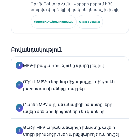
Պրոֆ. Դոկտոր Հանս Վեբերը բերում է 30+
տարվա փորձ՝ կլինիկական կենսաքիմիայի,
լաբորատոր բժշկության և բիոմարկերների
հետազոտության ոլորտներում։ Եղել է
Հետազոտական դարպաս
Google Scholar
Գերմանիայի Կլինիկական քիմիայի
ընկերության նախկին նախագահը, և
մասնագիտանում է ախտորոշիչ պանելների
վերլուծության, բիոմարկերների
Բովանդակություն
ստանդարտացման և ԱԻ-ի աջակցությամբ
լաբորատոր բժշկության մեջ։.
MPV-ի բացատրությունը պարզ լեզվով
Ո՞րն է MPV-ի նորմալ միջակայքը, և ինչու են
լաբորատորիաները տարբեր
Բարձր MPV արյան անալիզի իմաստը. երբ
ավելի մեծ թրոմբոցիտներն են կարևոր
Ցածր MPV արյան անալիզի իմաստը. ավելի
փոքր թրոմբոցիտներ և ինչ կարող է դա հուշել