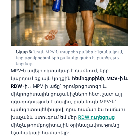
Gàidhlig
Euskara
Македонски јазик
Latviešu valoda
Galego
অসমীয়া
Նկար 5:
Նույն MPV-ն տարբեր բաներ է նշանակում,
երբ թրոմբոցիտների քանակը ցածր է, բարձր, թե
සිංහල
նորմալ։.
MPV-ն ավելի օգտակար է դառնում, երբ
سنڌي
կարդում եք այն կողքին
հեմոգլոբինի, MCV-ի և
پښتو
RDW-ի
. ։ MPV-ի աճը՝ թրոմբոցիտոզի և
միկրոցիտային ցուցանիշների հետ, շատ այլ
զգացողություն է տալիս, քան նույն MPV-ն՝
Slovenčina
պանցիտոպենիայով, դրա համար ես հաճախ
Hrvatski
խաչաձև ստուգում եմ մեր
RDW ուղեցույց
Suomi
մինչև թրոմբոցիտային օրինաչափությունը
նշանակալի համարելը։.
Қазақ тілі