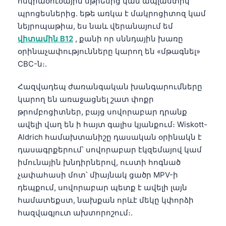
ոսկրածուծային սթրեսից կամ ապլաստիկ
պրոցեսներից. եթե առկա է մակրոցիտոզ կամ
նեյրոպաթիա, ես նաև վերանայում եմ
վիտամին B12
, քանի որ սննդային խառը
օրինաչափությունները կարող են «մթագնել»
CBC-ն։.
Հազվադեպ ժառանգական խանգարումները
կարող են առաջացնել շատ փոքր
թրոմբոցիտներ, բայց սովորաբար դրանք
ավելի վաղ են ի հայտ գալիս կյանքում։ Wiskott-
Aldrich համախտանիշը դասական օրինակն է
դասագրքերում՝ սովորաբար էկզեմայով կամ
իմունային խնդիրներով, ուստի հոգնած
չափահասի մոտ՝ միայնակ ցածր MPV-ի
դեպքում, սովորաբար պետք է ավելի լայն
համատեքստ, նախքան որևէ մեկը կփորձի
Norsk bokmål
հազվագյուտ ախտորոշում։.
Ślōnskŏ gŏdka