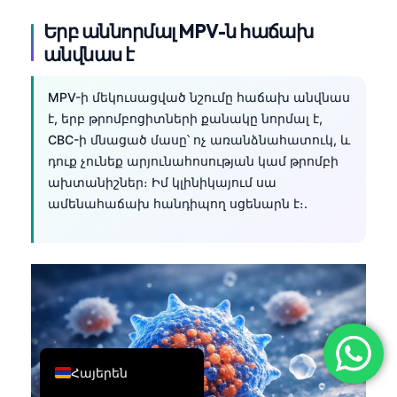
简体中文
Երբ աննորմալ MPV-ն հաճախ
անվնաս է
Română
Türkçe
MPV-ի մեկուսացված նշումը հաճախ անվնաս
Ελληνικά
է, երբ թրոմբոցիտների քանակը նորմալ է,
Português
CBC-ի մնացած մասը՝ ոչ առանձնահատուկ, և
դուք չունեք արյունահոսության կամ թրոմբի
Español
ախտանիշներ։ Իմ կլինիկայում սա
Italiano
ամենահաճախ հանդիպող սցենարն է։.
עִבְרִית
Français
العربية
Deutsch
English
Հայերեն