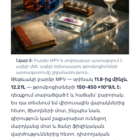
Նկար 3:
Բարձր MPV-ն սովորաբար արտացոլում է
ավելի մեծ, ավելի երիտասարդ թրոմբոցիտների
արտազատումը շրջանառություն։.
Թեթևակի բարձր MPV — օրինակ
11.8-ից մինչև
12.2 fL
— թրոմբոցիտների
150-450 ×10^9/L է։
դեպքում տարածված է և հաճախ՝ բարորակ։
Ես դա տեսնում եմ վիրուսային վարակներից
հետո, ծխողների մոտ, ինչպես նաև
գիրություն կամ շաքարախտ ունեցող
մարդկանց մոտ և ծանր ֆիզիկական
վարժություններից հետո. դիտողական