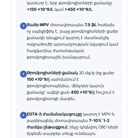
կարևոր է, երբ թրոմբոցիտների քանակը
<150 ×10^9/L
կամ
>450 ×10^9/L
.
Ցածր MPV
մոտավորապես
7.5 ֆԼ
հաճախ
ոչ սպեցիֆիկ է, բայց թրոմբոցիտների ցածր
քանակի դեպքում կարող է մատնանշել
ոսկրածուծի արտադրության նվազում կամ
հազվադեպ ժառանգական
թրոմբոցիտային խանգարում։.
Թրոմբոցիտների քանակ
30 մգ/գ-ից ցածր
150 ×10^9/լ
սահմանում է
թրոմբոցիտոպենիա, մինչդեռ կայուն
քանակը՝ ավելի քան
450 ×10^9/լ
հուշում է
թրոմբոցիտոզի մասին։.
EDTA-ի ժամանակացույցը
կարող է MPV-ն
բարձրացնել մոտավորապես
7-10%՝ 1-2
ժամվա ընթացքում
, ինչը կրկնվող CBC-ների
երբեմն տարբեր տեսք ունենալու