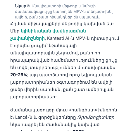
Նկար 2:
Անալիզատորի մեթոդը և նմուշի
ժամանակացույցը կարող են MPV-ն տեղափոխել
ավելի, քան շատ հիվանդներ են սպասում։.
Հղման միջակայքերը մեթոդից կախված են։
Մեր
կլինիկական վավերացման
չափանիշների
, Kantesti AI-ն MPV-ն դիտարկում
է որպես ցուցիչ՝ նշանակալի
անալիզատորային շեղումով, քանի որ
հրապարակված համեմատությունները ցույց
են տվել տարբերություններ մոտավորապես
20-25%
; այդ պատճառով որոշ եվրոպական
լաբորատորիաներ օգտագործում են ավելի
ցածր վերին սահման, քան շատ ամերիկյան
լաբորատորիաներ։.
Ժամանակացույցը մյուս «հանգիստ» խնդիրն
է։ Lancé-ն և գործընկերները
Թրոմբոցիտներ
նկարագրել են ժամանակից կախված