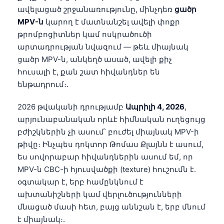
ավելացած շրջանառությունը, մինչդեռ
ցածր
MPV-ն
կարող է մատնանշել ավելի փոքր
թրոմբոցիտներ կամ ոսկրածուծի
արտադրության նվազում — թեև միայնակ
ցածր MPV-ն, անկեղծ ասած, ավելի քիչ
հուսալի է, քան շատ հիվանդներ են
ենթադրում։.
2026 թվականի դրությամբ
Ապրիլի 4, 2026
,
արյունաբանական որևէ հիմնական ուղեցույց
բժիշկներին չի ասում՝ բուժել միայնակ MPV-ի
թիվը։ Ինչպես դոկտոր Թոմաս Քլայնն է ասում,
ես սովորաբար հիվանդներին ասում եմ, որ
MPV-ն CBC-ի հյուսվածքի (texture) հուշումն է.
օգտակար է, երբ համընկնում է
ախտանիշների կամ վերլուծությունների
մնացած մասի հետ, բայց աննշան է, երբ մնում
է միայնակ։.