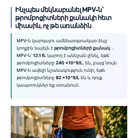
Frysk
Ինչպես մեկնաբանել MPV-ն՝
թրոմբոցիտների քանակի հետ
Esperanto
միասին, ոչ թե առանձին
Беларуская мова
Татар теле
MPV-ն կարդալու ամենաօգտակար ձևը
Кыргызча
կողքին նայելն է
թրոմբոցիտների քանակ
. ։
MPV-ն՝
12.1 fL
կարող է աննշան լինել, եթե
ئۇيغۇرچە
թրոմբոցիտները
240 ×10^9/L
, են, բայց նույն
Cebuano
MPV-ն ավելի նշանակություն ունի, եթե
Basa Jawa
թրոմբոցիտները
82 ×10^9/L
են և դուք
կապտուկներ եք ստանում։.
ພາສາລາວ
Монгол
Afrikaans
العربية المغربية
Occitan