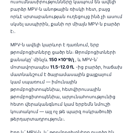
ուսումնասիրությունները կապում են ավելի
բարձր MPV-ն անոթային ռիսկի հետ, բայց
որևէ սրտաբանության ուղեցույց ինձ չի ասում
սկսել ասպիրին, քանի որ միայն MPV-ն բարձր
է։.
MPV-ն ավելի կարևոր է դառնում, երբ
թրոմբոցիտները ցածր են։ Թրոմբոցիտների
քանակը՝ մինչև
150 ×10^9/լ
, և MPV-ն՝
մոտավորապես
11.5-12.0 fL
-ից բարձր, հաճախ
մատնանշում է ծայրամասային քայքայում
կամ սպառում — իմունային
թրոմբոցիտոպենիա, հետվիրուսային
թրոմբոցիտոպենիա, արյունահոսությունից
հետո վերականգնում կամ երբեմն նմուշի
կուտակում — այլ ոչ թե պարզ ոսկրածուծի
թերդարտադրություն։.
Երբ և՛ MPV-ն, և՛ թրոմբոցիտները բարձր են,