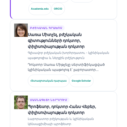
վերլուծության ոլորտում։ Որպես Kantesti AI-ի
գլխավոր բժշկական տնօրեն՝ նա ապահովում
Academia.edu
ORCID
է սեփականատիրական նեյրոնային ցանցի
բժշկական ճշգրտության կլինիկական
վերահսկողությունը։ Դոկտոր Քլայնը լայնորեն
հրապարակել է բիոմարկերների
ԲԺՇԿԱԿԱՆ ԳՐԱԽՈՍ
մեկնաբանության և լաբորատոր
Սառա Միտչել, բժշկական
ախտորոշման վերաբերյալ՝ լաբորատոր
գիտությունների դոկտոր,
բժշկության թեմաներով։.
փիլիսոփայության դոկտոր
Գլխավոր բժշկական խորհրդատու - կլինիկական
պաթոլոգիա և ներքին բժշկություն
Դոկտոր Սառա Միթչելը սերտիֆիկացված
կլինիկական պաթոլոգ է՝ լաբորատոր
բժշկության և ախտորոշիչ վերլուծության
ոլորտում ավելի քան 18 տարվա փորձով։ Նա
Հետազոտական դարպաս
Google Scholar
ունի մասնագիտացված հավաստագրեր
կլինիկական քիմիայում և լայնորեն
հրապարակել է բիոմարկերների պանելների
ու լաբորատոր վերլուծության վերաբերյալ՝
ՄԱՍՆԱԳԵՏԻ ՆԵՐԴՐՈՒՄ
կլինիկական պրակտիկայում։.
Պրոֆեսոր, դոկտոր Հանս Վեբեր,
փիլիսոփայության դոկտոր
Լաբորատոր բժշկության և կլինիկական
կենսաքիմիայի պրոֆեսոր