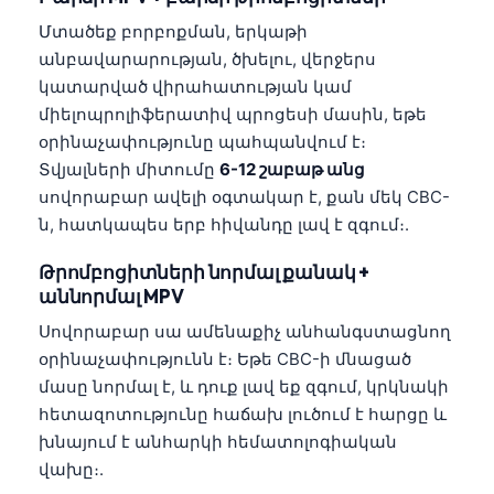
Čeština
Մտածեք բորբոքման, երկաթի
日本語
անբավարարության, ծխելու, վերջերս
Eesti
կատարված վիրահատության կամ
միելոպրոլիֆերատիվ պրոցեսի մասին, եթե
Azərbaycan dili
օրինաչափությունը պահպանվում է։
Bosanski
Տվյալների միտումը
6-12 շաբաթ անց
Svenska
սովորաբար ավելի օգտակար է, քան մեկ CBC-
ն, հատկապես երբ հիվանդը լավ է զգում։.
Српски језик
Íslenska
Թրոմբոցիտների նորմալ քանակ +
աննորմալ MPV
Bahasa Indonesia
Սովորաբար սա ամենաքիչ անհանգստացնող
हिन्दी
օրինաչափությունն է։ Եթե CBC-ի մնացած
Nederlands
մասը նորմալ է, և դուք լավ եք զգում, կրկնակի
Dansk
հետազոտությունը հաճախ լուծում է հարցը և
խնայում է անհարկի հեմատոլոգիական
Български
վախը։.
فارسی