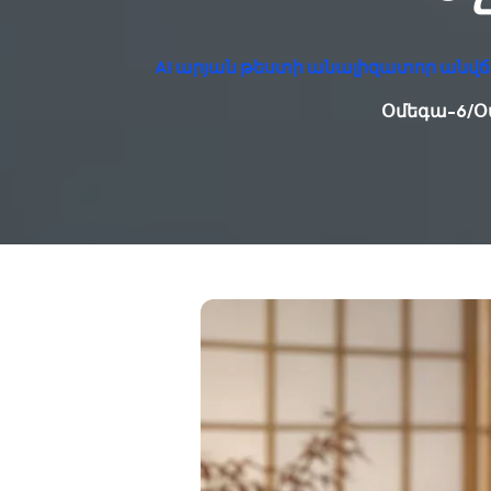
AI արյան թեստի անալիզատոր անվճ
Օմեգա-6/Օմ