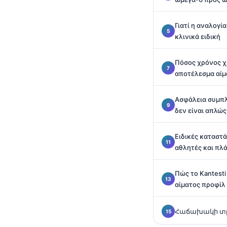
தமிழ்
Γιατί η αναλογία
తెలుగు
κλινικά ειδική
मराठी
Πόσος χρόνος χρ
اردو
αποτέλεσμα αίμ
বাংলা
Shqip
Ασφάλεια συμπλ
δεν είναι απλώς
Magyar
Slovenščina
Ειδικές καταστά
αθλητές και π
한국어
Polski
Πώς το Kantesti
Lietuvių kalba
αίματος προφίλ
Русский
Հաճախակի տր
ქართული