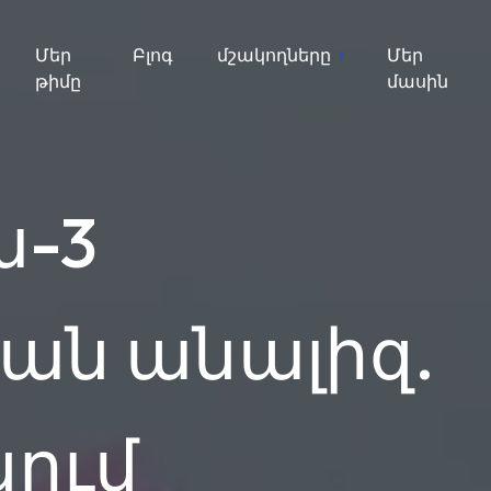
Մեր
Բլոգ
մշակողները
Մեր
թիմը
մասին
ա-3
ան անալիզ.
կում