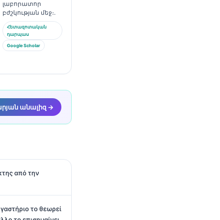
լաբորատոր
բժշկության մեջ։.
Հետազոտական
դարպաս
Google Scholar
 արյան անալիզ →
κτης από την
ργαστήριο το θεωρεί
άλλο το επισημαίνει