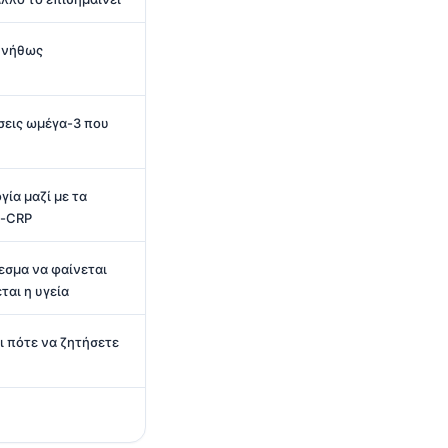
υνήθως
σεις ωμέγα-3 που
ία μαζί με τα
s-CRP
εσμα να φαίνεται
ται η υγεία
ι πότε να ζητήσετε