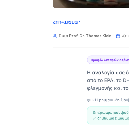
ՀՈԴՎԱԾՆԵՐ
Ըստ Prof. Dr. Thomas Klein
Հու
Προφίλ λιπαρών οξέω
Η αναλογία σας δε
από το EPA, το DH
φλεγμονής και το
📖 ~11 րոպե
📅
Հունիսի
📝 Հրապարակված
Norsk bokmål
✅ Հիմնված է ապաց
Ślōnskŏ gŏdka