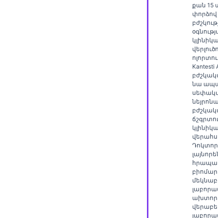
Gàidhlig
քան 15
փորձով
Euskara
բժշկութ
օգնութ
Македонски јазик
կլինիկ
Latviešu valoda
վերլուծ
ոլորտու
Galego
Kantesti
բժշկակ
অসমীয়া
նա ապա
սեփակ
සිංහල
նեյրոնա
բժշկակ
سنڌي
ճշգրտո
կլինիկ
پښتو
վերահսկ
Դոկտոր
լայնորե
Slovenčina
հրապար
բիոմար
Hrvatski
մեկնաբ
լաբորա
Suomi
ախտոր
վերաբեր
Қазақ тілі
լաբորա