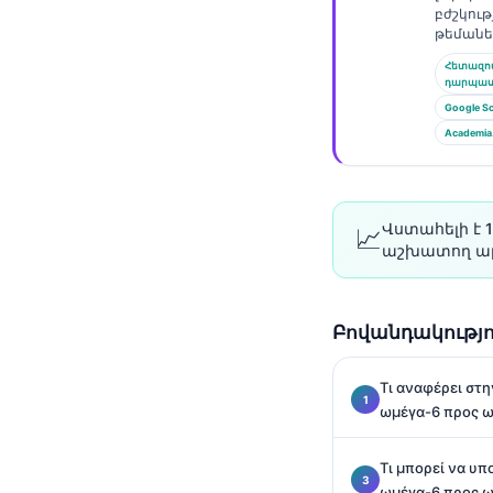
բժշկութ
Català
թեմանե
O‘zbekcha
Հետազ
դարպա
Українська
Google Sc
አማርኛ
Academia
Kiswahili
ភាសាខ្មែរ
Վստահելի է 1
📈
ဗမာစာ
աշխատող ար
ไทย
Tagalog
Բովանդակությո
Tiếng Việt
Bahasa Melayu
Τι αναφέρει στ
ωμέγα-6 προς 
മലയാളം
ಕನ್ನಡ
Τι μπορεί να υ
ગુજરાતી
ωμέγα-6 προς 