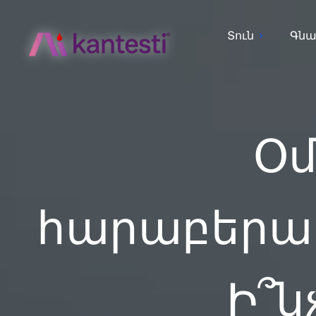
Տուն
Գնա
Օմ
հարաբերակ
Ի՞ն