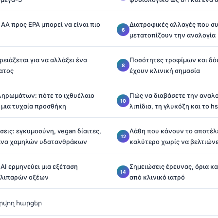
 AA προς EPA μπορεί να είναι πιο
Διατροφικές αλλαγές που σ
μετατοπίζουν την αναλογία
ειάζεται για να αλλάξει ένα
Ποσότητες τροφίμων και δό
ατος
έχουν κλινική σημασία
ηρωμάτων: πότε το ιχθυέλαιο
Πώς να διαβάσετε την αναλογ
 μια τυχαία προσθήκη
λιπίδια, τη γλυκόζη και το h
σεις: εγκυμοσύνη, vegan δίαιτες,
Λάθη που κάνουν το αποτέλ
λάνα χαμηλών υδατανθράκων
καλύτερο χωρίς να βελτιώνε
 AI ερμηνεύει μια εξέταση
Σημειώσεις έρευνας, όρια κα
 λιπαρών οξέων
από κλινικό ιατρό
վող հարցեր