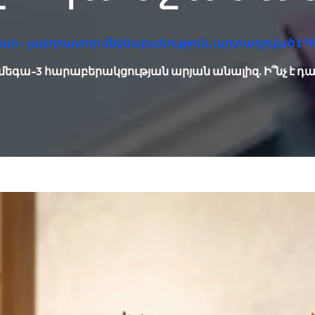
ար – լաբորատոր մեկնաբանություն, արտադրված է Գ
եգա-3 հարաբերակցության արյան անալիզ. Ի՞նչ է դ