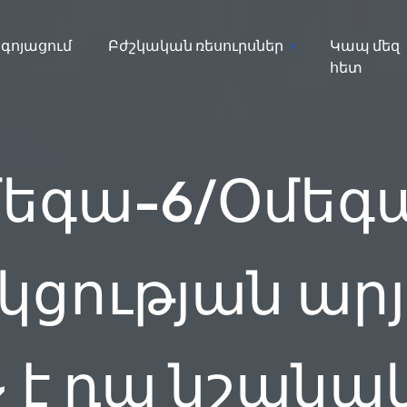
գոյացում
Բժշկական ռեսուրսներ
Կապ մեզ
հետ
եգա-6/Օմեգ
ցության արյ
չ է դա նշանա