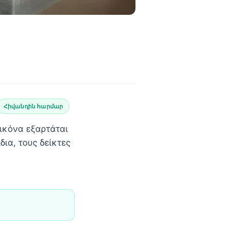
Հիվանդին հարմար
εικόνα εξαρτάται
δια, τους δείκτες