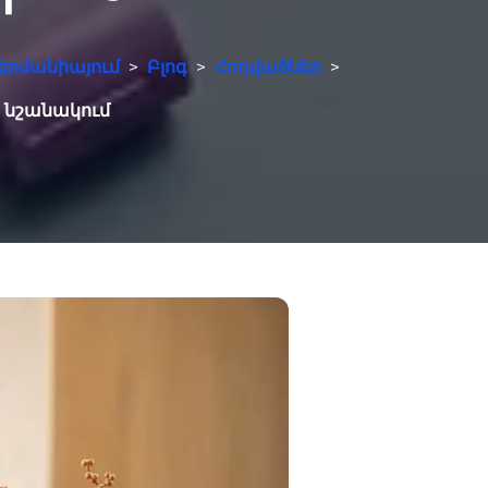
երմանիայում
>
Բլոգ
>
Հոդվածներ
>
ա նշանակում