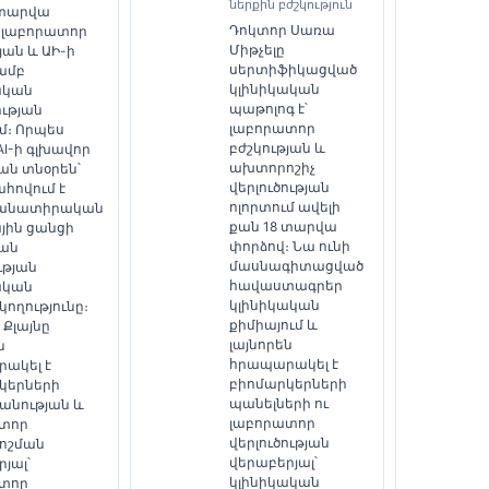
ներքին բժշկություն
 տարվա
Դոկտոր Սառա
 լաբորատոր
Միթչելը
յան և ԱԻ-ի
սերտիֆիկացված
յամբ
կլինիկական
ական
պաթոլոգ է՝
ության
լաբորատոր
մ։ Որպես
բժշկության և
 AI-ի գլխավոր
ախտորոշիչ
ան տնօրեն՝
վերլուծության
հովում է
ոլորտում ավելի
անատիրական
քան 18 տարվա
յին ցանցի
փորձով։ Նա ունի
ան
մասնագիտացված
ւթյան
հավաստագրեր
ական
կլինիկական
ողությունը։
քիմիայում և
 Քլայնը
լայնորեն
ն
հրապարակել է
ակել է
բիոմարկերների
կերների
պանելների ու
անության և
լաբորատոր
տոր
վերլուծության
ոշման
վերաբերյալ՝
յալ՝
կլինիկական
տոր