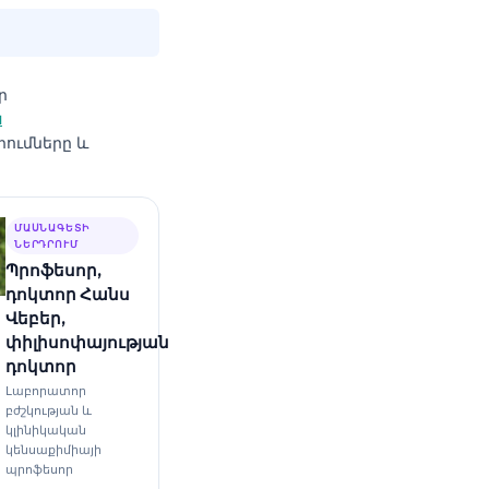
ր
ն
րումները և
ՄԱՍՆԱԳԵՏԻ
ՆԵՐԴՐՈՒՄ
Պրոֆեսոր,
դոկտոր Հանս
Վեբեր,
փիլիսոփայության
դոկտոր
Լաբորատոր
բժշկության և
կլինիկական
կենսաքիմիայի
պրոֆեսոր