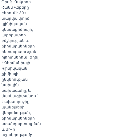
Պրոֆ. Դոկտոր
Հանս Վեբերը
բերում է 30+
տարվա փորձ՝
կլինիկական
կենսաքիմիայի,
լաբորատոր
բժշկության և
բիոմարկերների
հետազոտության
ոլորտներում։ Եղել
է Գերմանիայի
Կլինիկական
քիմիայի
ընկերության
նախկին
նախագահը, և
մասնագիտանում
է ախտորոշիչ
պանելների
վերլուծության,
բիոմարկերների
ստանդարտացման
և ԱԻ-ի
աջակցությամբ