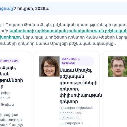
ցումը՝
7 հուլիսի, 2026թ․
լ է
Դոկտոր Թոմաս Քլեյն, բժշկական գիտությունների դոկտո
յամբ
Կանտեստի արհեստական բանականության բժշկակա
խորհուրդ
, ներառյալ պրոֆեսոր դոկտոր Հանս Վեբերի ներդ
ունների դոկտոր Սառա Միտչելի բժշկական ակնարկը։.
ԲԺՇԿԱԿԱՆ
Ր ՀԵՂԻՆԱԿ
ԳՐԱԽՈՍ
 Քլայն,
Սառա Միտչել,
ական
բժշկական
թյունների
գիտությունների
որ
դոկտոր,
 բժիշկ,
փիլիսոփայության
տի ԱԻ
դոկտոր
 Թոմաս
Գլխավոր բժշկական
խորհրդատու -
ֆիկացված
կլինիկական
հեմատոլոգ և
պաթոլոգիա և
ստ է՝ ավելի