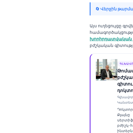
Frysk
🔄 Վերջին թարմա
Esperanto
Беларуская мова
Այս ուղեցույցը գրվե
համագործակցութ
Татар теле
խորհրդատվական 
Кыргызча
բժշկական գիտությ
ئۇيغۇرچە
ԳԼԽԱՎՈ
Cebuano
Թոմաս
Basa Jawa
բժշկ
գիտու
ພາສາລາວ
դոկտ
Монгол
Գլխավոր
Կանտես
Afrikaans
Դոկտոր
العربية المغربية
Քլայնը
սերտի
Occitan
բժիշկ-
ինտերնի