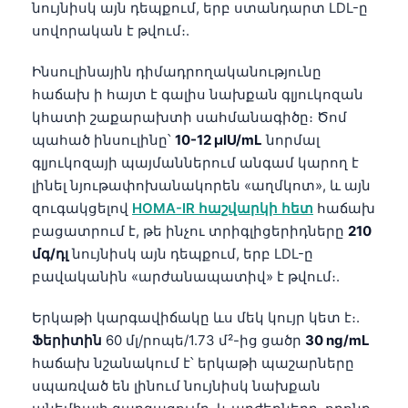
նույնիսկ այն դեպքում, երբ ստանդարտ LDL-ը
սովորական է թվում։.
Ինսուլինային դիմադրողականությունը
հաճախ ի հայտ է գալիս նախքան գլյուկոզան
կհատի շաքարախտի սահմանագիծը։ Ծոմ
պահած ինսուլինը՝
10-12 μIU/mL
նորմալ
գլյուկոզայի պայմաններում անգամ կարող է
լինել նյութափոխանակորեն «աղմկոտ», և այն
զուգակցելով
HOMA-IR հաշվարկի հետ
հաճախ
բացատրում է, թե ինչու տրիգլիցերիդները
210
մգ/դլ
նույնիսկ այն դեպքում, երբ LDL-ը
բավականին «արժանապատիվ» է թվում։.
Երկաթի կարգավիճակը ևս մեկ կույր կետ է։.
Ֆերիտին
60 մլ/րոպե/1.73 մ²-ից ցածր
30 ng/mL
հաճախ նշանակում է՝ երկաթի պաշարները
սպառված են լինում նույնիսկ նախքան