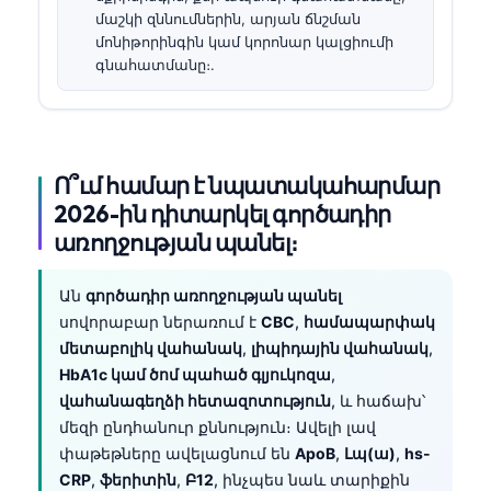
մաշկի զննումներին, արյան ճնշման
մոնիթորինգին կամ կորոնար կալցիումի
գնահատմանը։.
Ո՞ւմ համար է նպատակահարմար
2026-ին դիտարկել գործադիր
առողջության պանել։
Ան
գործադիր առողջության պանել
սովորաբար ներառում է
CBC
,
համապարփակ
մետաբոլիկ վահանակ
,
լիպիդային վահանակ
,
HbA1c կամ ծոմ պահած գլյուկոզա
,
վահանագեղձի հետազոտություն
, և հաճախ՝
մեզի ընդհանուր քննություն։ Ավելի լավ
փաթեթները ավելացնում են
ApoB
,
Լպ(ա)
,
hs-
CRP
,
ֆերիտին
,
Բ12
, ինչպես նաև տարիքին