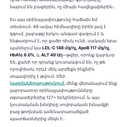
նայում են բացերին, ոչ միայն հավելյալներին։.
Ես այս օրինաչափությունը հաճախ եմ
տեսնում։ 46-ամյա հիմնադիրը իրեն լավ է
զգում, շաբաթը երկու անգամ վազում է և
ենթադրում է, որ ցածր ռիսկ ունի, սակայն նրա
պանելում կա
LDL-C 148 մգ/դլ
,
ApoB 117 մգ/դլ
,
HbA1c 6.0%
, և
ALT 49 U/լ
—թվեր, որոնք կարևոր
են, քանի որ դրանք կուտակվում են, ոչ թե
որովհետև որևէ մեկ արժեքն ինքնին
տպավորիչ է թվում։ Մեր
կազմակերպությունում
, մենք վերանայում ենք
լաբորատոր օրինաչափությունները
օգտատերերից 127+ երկրներում, և այս
կուտակման խնդիրը սովորական խնամքի
բաց թողնման ամենատարածված
պատճառներից մեկն է։.