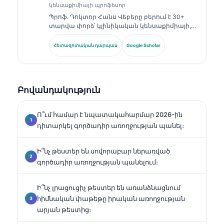
կենսաքիմիայի պրոֆեսոր
Պրոֆ. Դոկտոր Հանս Վեբերը բերում է 30+
տարվա փորձ՝ կլինիկական կենսաքիմիայի,
լաբորատոր բժշկության և բիոմարկերների
հետազոտության ոլորտներում։ Եղել է
Հետազոտական դարպաս
Google Scholar
Գերմանիայի Կլինիկական քիմիայի
ընկերության նախկին նախագահը, և
մասնագիտանում է ախտորոշիչ պանելների
վերլուծության, բիոմարկերների
Բովանդակություն
ստանդարտացման և ԱԻ-ի աջակցությամբ
լաբորատոր բժշկության մեջ։.
Ո՞ւմ համար է նպատակահարմար 2026-ին
դիտարկել գործադիր առողջության պանել։
Ի՞նչ թեստեր են սովորաբար ներառված
գործադիր առողջության պանելում։
Ի՞նչ լրացուցիչ թեստեր են առանձնացնում
հիմնական փաթեթը իրական առողջության
արյան թեստից։