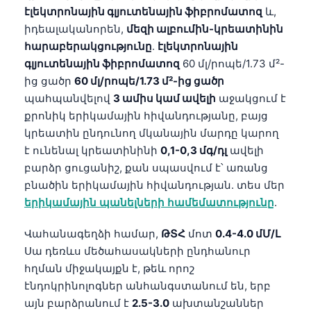
էլեկտրոնային գլյուտենային ֆիբրոմատոզ
և,
Frysk
իդեալականորեն,
մեզի ալբումին-կրեատինին
Esperanto
հարաբերակցությունը
.
էլեկտրոնային
Беларуская мова
գլյուտենային ֆիբրոմատոզ
60 մլ/րոպե/1.73 մ²-
ից ցածր
60 մլ/րոպե/1.73 մ²-ից ցածր
Татар теле
պահպանվելով
3 ամիս կամ ավելի
աջակցում է
Кыргызча
քրոնիկ երիկամային հիվանդությանը, բայց
ئۇيغۇرچە
կրեատին ընդունող մկանային մարդը կարող
է ունենալ կրեատինինի
0,1-0,3 մգ/դլ
ավելի
Cebuano
բարձր ցուցանիշ, քան սպասվում է՝ առանց
Basa Jawa
բնածին երիկամային հիվանդության. տես մեր
ພາສາລາວ
երիկամային պանելների համեմատությունը
.
Монгол
Վահանագեղձի համար,
ԹՏՀ
մոտ
0.4-4.0 մՄ/Լ
Afrikaans
Սա դեռևս մեծահասակների ընդհանուր
العربية المغربية
հղման միջակայքն է, թեև որոշ
էնդոկրինոլոգներ անհանգստանում են, երբ
Occitan
այն բարձրանում է
2.5-3.0
ախտանշաններ