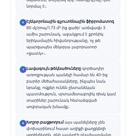
նորմալ է։.
էլեկտրոնային գլյուտենային ֆիբրոմատոզ
60 մլ/րոպ/1.73 մ²-ից ցածր՝ առնվազն 3
ամիս շարունակ, աջակցում է քրոնիկ
երիկամային հիվանդությանը, ոչ թե
պարզապես մեկօրյա լաբորատոր
«ցատկ»։.
Լավագույն թեկնածուները
գործադիր
առողջության պանելի համար են 40-ից
բարձր մեծահասակները, ինչպես նաև
նրանք, ովքեր ունեն ընտանեկան
պատմություն, սրտամետաբոլիկ ռիսկ կամ
տարիներ շարունակ հետաձգված
սովորական խնամք։.
Խոշոր բացթողում
այս պանելները չեն
փոխարինում հաստ աղիքի քաղցկեղի
սքրինինգին, քնի ապնոէի գնահատմանը,