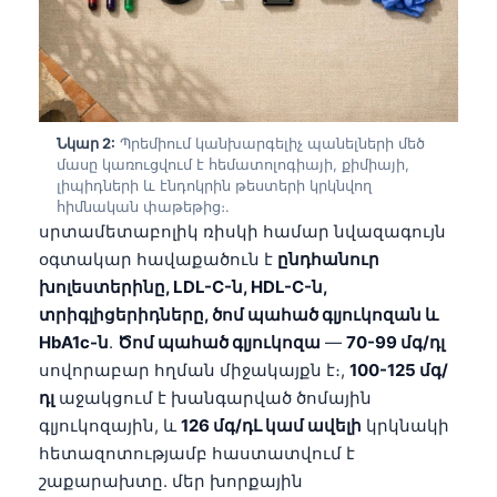
Նկար 2:
Պրեմիում կանխարգելիչ պանելների մեծ
մասը կառուցվում է հեմատոլոգիայի, քիմիայի,
լիպիդների և էնդոկրին թեստերի կրկնվող
հիմնական փաթեթից։.
սրտամետաբոլիկ ռիսկի համար նվազագույն
օգտակար հավաքածուն է
ընդհանուր
խոլեստերինը, LDL-C-ն, HDL-C-ն,
տրիգլիցերիդները, ծոմ պահած գլյուկոզան և
HbA1c-ն
.
Ծոմ պահած գլյուկոզա
—
70-99 մգ/դլ
սովորաբար հղման միջակայքն է։,
100-125 մգ/
դլ
աջակցում է խանգարված ծոմային
գլյուկոզային, և
126 մգ/դԼ կամ ավելի
կրկնակի
հետազոտությամբ հաստատվում է
շաքարախտը. մեր խորքային