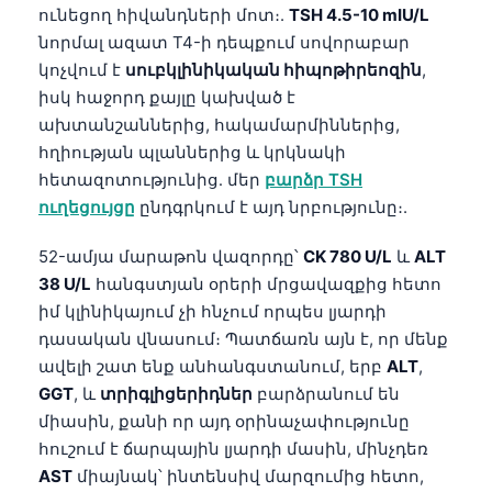
Gàidhlig
ունեցող հիվանդների մոտ։.
TSH 4.5-10 mIU/L
Euskara
նորմալ ազատ T4-ի դեպքում սովորաբար
կոչվում է
սուբկլինիկական հիպոթիրեոզին
,
Македонски јазик
իսկ հաջորդ քայլը կախված է
Latviešu valoda
ախտանշաններից, հակամարմիններից,
Galego
հղիության պլաններից և կրկնակի
հետազոտությունից․ մեր
բարձր TSH
অসমীয়া
ուղեցույցը
ընդգրկում է այդ նրբությունը։.
සිංහල
سنڌي
52-ամյա մարաթոն վազորդը՝
CK 780 U/L
և
ALT
38 U/L
հանգստյան օրերի մրցավազքից հետո
پښتو
իմ կլինիկայում չի հնչում որպես լյարդի
դասական վնասում։ Պատճառն այն է, որ մենք
Slovenčina
ավելի շատ ենք անհանգստանում, երբ
ALT
,
GGT
, և
տրիգլիցերիդներ
բարձրանում են
Hrvatski
միասին, քանի որ այդ օրինաչափությունը
Suomi
հուշում է ճարպային լյարդի մասին, մինչդեռ
Қазақ тілі
AST
միայնակ՝ ինտենսիվ մարզումից հետո,