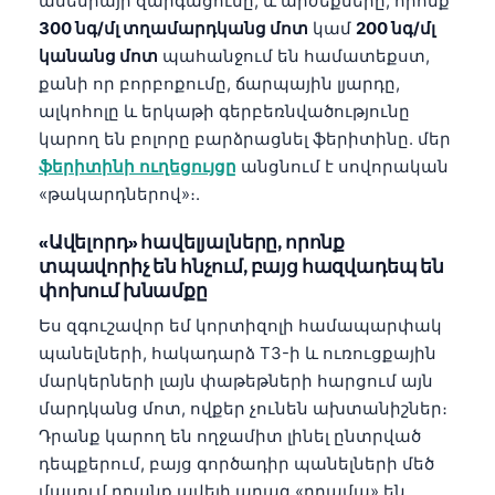
անեմիայի զարգացումը, և արժեքները, որոնք
300 նգ/մլ տղամարդկանց մոտ
կամ
200 նգ/մլ
կանանց մոտ
պահանջում են համատեքստ,
քանի որ բորբոքումը, ճարպային լյարդը,
ալկոհոլը և երկաթի գերբեռնվածությունը
կարող են բոլորը բարձրացնել ֆերիտինը. մեր
ֆերիտինի ուղեցույցը
անցնում է սովորական
«թակարդներով»։.
«Ավելորդ» հավելյալները, որոնք
տպավորիչ են հնչում, բայց հազվադեպ են
փոխում խնամքը
Ես զգուշավոր եմ կորտիզոլի համապարփակ
պանելների, հակադարձ T3-ի և ուռուցքային
մարկերների լայն փաթեթների հարցում այն
մարդկանց մոտ, ովքեր չունեն ախտանիշներ։
Դրանք կարող են ողջամիտ լինել ընտրված
դեպքերում, բայց գործադիր պանելների մեծ
մասում դրանք ավելի արագ «դրամա» են