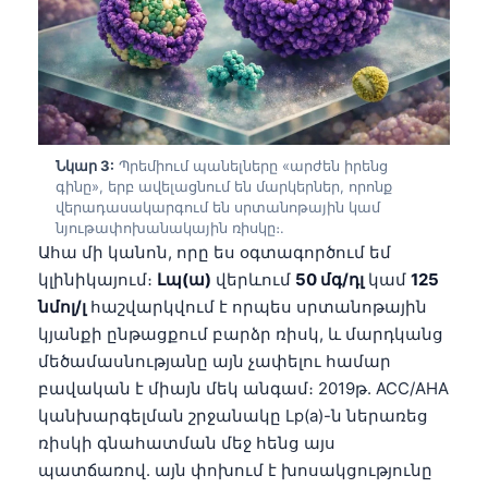
Նկար 3:
Պրեմիում պանելները «արժեն իրենց
գինը», երբ ավելացնում են մարկերներ, որոնք
վերադասակարգում են սրտանոթային կամ
նյութափոխանակային ռիսկը։.
Ահա մի կանոն, որը ես օգտագործում եմ
կլինիկայում։
Լպ(ա)
վերևում
50 մգ/դլ
կամ
125
նմոլ/լ
հաշվարկվում է որպես սրտանոթային
կյանքի ընթացքում բարձր ռիսկ, և մարդկանց
մեծամասնությանը այն չափելու համար
բավական է միայն մեկ անգամ։ 2019թ. ACC/AHA
կանխարգելման շրջանակը Lp(a)-ն ներառեց
ռիսկի գնահատման մեջ հենց այս
պատճառով. այն փոխում է խոսակցությունը