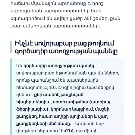
հաճախ մկանային արտահոսք է․ որոշ
Català
եվրոպական լաբորատորիաներ նաև
O‘zbekcha
օգտագործում են ավելի ցածր ALT շեմեր, քան
Українська
շատ ամերիկյան լաբորատորիաներ։.
አማርኛ
Ինչն է սովորաբար բաց թողնում
Kiswahili
գործադիր առողջության պանելը
ភាសាខ្មែរ
ဗမာစာ
Ան
գործադիր առողջության պանել
սովորաբար բաց է թողնում այն պայմանները,
ไทย
որոնք պահանջում են պատկերային
Tagalog
հետազոտություն, ֆիզիոլոգիա կամ ձեռքով
Tiếng Việt
զննում․
քնի ապնոէ, թաքնված
հիպերտենզիա, սրտի առիթմիա (ատրիալ
Bahasa Melayu
ֆիբրիլյացիա), կորոնար կալցիում, մաշկի
മലയാളം
քաղցկեղ, հաստ աղիքի պոլիպներ և վաղ
քաղցկեղների մեծ մասը
. ։ Նույնիսկ երբ
ಕನ್ನಡ
փաթեթը ներառում է
ՀԳՀ
, դա միայն
ગુજરાતી