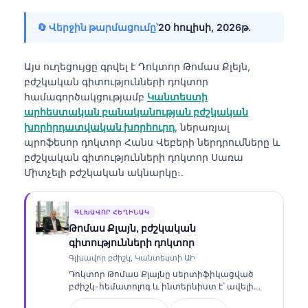
🔄 Վերջին թարմացումը՝
20 հուլիսի, 2026թ․
Այս ուղեցույցը գրվել է
Դոկտոր Թոմաս Քլեյն,
բժշկական գիտությունների դոկտոր
համագործակցությամբ
Կանտեստի
արհեստական բանականության բժշկական
խորհրդատվական խորհուրդ
, ներառյալ
պրոֆեսոր դոկտոր Հանս Վեբերի ներդրումները և
բժշկական գիտությունների դոկտոր Սառա
Միտչելի բժշկական ակնարկը։.
ԳԼԽԱՎՈՐ ՀԵՂԻՆԱԿ
Թոմաս Քլայն, բժշկական
գիտությունների դոկտոր
Գլխավոր բժիշկ, Կանտեստի ԱԻ
Դոկտոր Թոմաս Քլայնը սերտիֆիկացված
բժիշկ-հեմատոլոգ և ինտերնիստ է՝ ավելի
քան 15 տարվա փորձով լաբորատոր