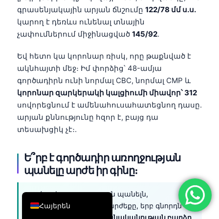
գրասենյակային արյան ճնշումը
122/78 մմ ս.ս.
简体中文
կարող է դեռևս ունենալ տնային
Română
չափումներում միջինացված
145/92
.
Türkçe
Եվ հետո կա կորոնար ռիսկ, որը թաքնված է
Ελληνικά
ակնհայտի մեջ։ Իմ փորձից՝ 48-ամյա
Português
գործադիրն ունի նորմալ CBC, նորմալ CMP և
կորոնար զարկերակի կալցիումի միավոր՝ 312
Español
սովորեցնում է ամենահուսահատեցնող դասը.
Italiano
արյան քննությունը հզոր է, բայց դա
עִבְרִית
տեսախցիկ չէ։.
Français
Ե՞րբ է գործադիր առողջության
العربية
պանելը արժե իր գինը։
Deutsch
English
գործադիր առողջության պանելն,
Հայերեն
սովորաբար, արժե իր արժեքը, երբ գնորդն
ունի
նախնական հավանականության բարձր