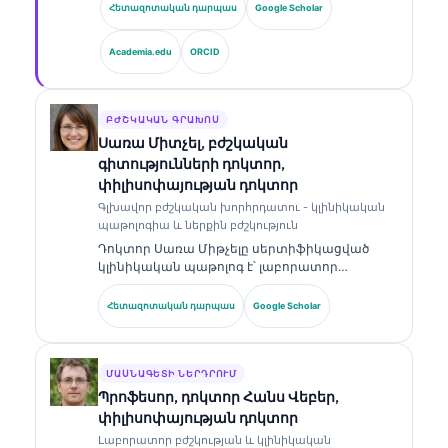
բժշկության և ԱԻ-ի օգնությամբ կլինիկական
Հետազոտական դարպաս
Google Scholar
վերլուծության ոլորտում։ Որպես Kantesti AI-ի
գլխավոր բժշկական տնօրեն՝ նա ապահովում
Academia.edu
ORCID
է սեփականատիրական նեյրոնային ցանցի
բժշկական ճշգրտության կլինիկական
վերահսկողությունը։ Դոկտոր Քլայնը լայնորեն
հրապարակել է բիոմարկերների
ԲԺՇԿԱԿԱՆ ԳՐԱԽՈՍ
մեկնաբանության և լաբորատոր
Սառա Միտչել, բժշկական
ախտորոշման վերաբերյալ՝ լաբորատոր
գիտությունների դոկտոր,
բժշկության թեմաներով։.
փիլիսոփայության դոկտոր
Գլխավոր բժշկական խորհրդատու - կլինիկական
պաթոլոգիա և ներքին բժշկություն
Դոկտոր Սառա Միթչելը սերտիֆիկացված
կլինիկական պաթոլոգ է՝ լաբորատոր
բժշկության և ախտորոշիչ վերլուծության
ոլորտում ավելի քան 18 տարվա փորձով։ Նա
Հետազոտական դարպաս
Google Scholar
ունի մասնագիտացված հավաստագրեր
կլինիկական քիմիայում և լայնորեն
հրապարակել է բիոմարկերների պանելների
ու լաբորատոր վերլուծության վերաբերյալ՝
ՄԱՍՆԱԳԵՏԻ ՆԵՐԴՐՈՒՄ
կլինիկական պրակտիկայում։.
Պրոֆեսոր, դոկտոր Հանս Վեբեր,
փիլիսոփայության դոկտոր
Լաբորատոր բժշկության և կլինիկական