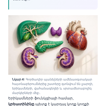
Նկար 4:
Գործադիր պանելների ամենաօգտակար
հայտնաբերումներից շատերը գտնվում են լյարդի,
երիկամների, վահանագեղձի և սրտամետաբոլիկ
մարկերների մեջ։.
Norsk bokmål
Երիկամների ֆունկցիայի համար,
Ślōnskŏ gŏdka
կրեատինինը
պետք է կարդալ կողք կողքի