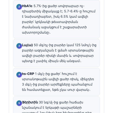
HbA1c
5.7%-ից ցածր սովորաբար ոչ-
դիաբետիկ միջակայք է; 5.7-6.4%-ը հուշում
է նախադիաբետ, իսկ 6.5% կամ ավելի
բարձր՝ կրկնակի թեստավորման
ժամանակ աջակցում է շաքարախտի
ախտորոշմանը։.
Լպ(ա)
50 մգ/դլ-ից բարձր կամ 125 նմոլ/լ-ից
բարձր ազդանշան է ցմահ սրտանոթային
ավելի բարձր ռիսկի մասին և սովորաբար
պետք է չափել միայն մեկ անգամ։.
hs-CRP
1 մգ/լ-ից ցածր՝ հուշում է
սրտանոթային ավելի ցածր ռիսկ, մինչդեռ
3 մգ/լ-ից բարձր արժեքները պահանջում
են համատեքստ, եթե չկա սուր վարակ։.
Ֆերիտին
30 նգ/մլ-ից ցածր հաճախ
նշանակում է երկաթի պաշարների
սպառում, նույնիսկ երբ հեմոգլոբինը դեռ