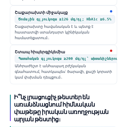
Շաքարախտի միջակայք
Ծոմային գլյուկոզա ≥126 մգ/դլ; HbA1c ≥6.5%
Շաքարախտը հավանական է և պետք է
հաստատվի ստանդարտ կլինիկական
համատեքստում։.
Շտապ հիպերգլիկեմիա
Պատահական գլյուկոզա ≥200 մգ/դլ՝ ախտանիշներով կա
Անհրաժեշտ է անհապաղ բժշկական
գնահատում, հատկապես՝ ծարավի, քաշի կորստի
կամ փսխման դեպքում։.
Ի՞նչ լրացուցիչ թեստեր են
առանձնացնում հիմնական
փաթեթը իրական առողջության
արյան թեստից։