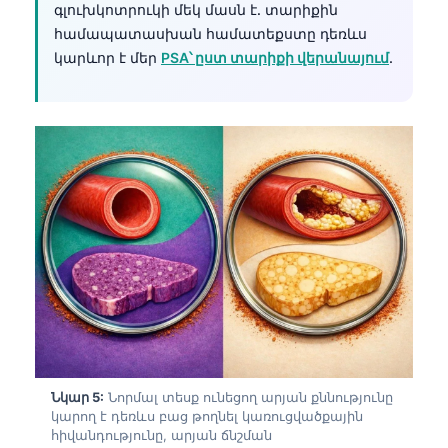
գլուխկոտրուկի մեկ մասն է․ տարիքին
தமிழ்
համապատասխան համատեքստը դեռևս
կարևոր է մեր
PSA՝ ըստ տարիքի վերանայում
.
తెలుగు
मराठी
اردو
বাংলা
Shqip
Magyar
Slovenščina
한국어
Polski
Lietuvių kalba
Русский
Նկար 5:
Նորմալ տեսք ունեցող արյան քննությունը
կարող է դեռևս բաց թողնել կառուցվածքային
ქართული
հիվանդությունը, արյան ճնշման