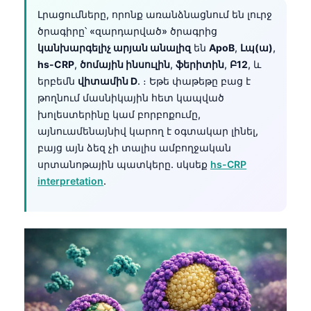
Լրացումները, որոնք առանձնացնում են լուրջ
ծրագիրը՝ «զարդարված» ծրագրից
կանխարգելիչ արյան անալիզ
են
ApoB
,
Լպ(ա)
,
hs-CRP
,
ծոմային ինսուլին
,
ֆերիտին
,
Բ12
, և
երբեմն
վիտամին D
. ։ Եթե փաթեթը բաց է
թողնում մասնիկային հետ կապված
խոլեստերինը կամ բորբոքումը,
այնուամենայնիվ կարող է օգտակար լինել,
բայց այն ձեզ չի տալիս ամբողջական
սրտանոթային պատկերը. սկսեք
hs-CRP
interpretation
.