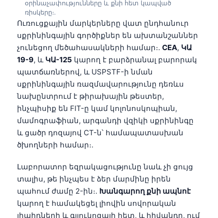
օրինաչափությունները և քնի հետ կապված
Čeština
ռիսկերը։.
日本語
Ուռուցքային մարկերները վատ ընդհանուր
սքրինինգային գործիքներ են ախտանշաններ
Eesti
չունեցող մեծահասակների համար։.
CEA
,
ԿԱ
Azərbaycan dili
19-9
, և
ԿԱ-125
կարող է բարձրանալ բարորակ
Bosanski
պատճառներով, և USPSTF-ի նման
սքրինինգային ռազմավարությունը դեռևս
Svenska
նախընտրում է թիրախային թեստեր,
Српски језик
ինչպիսիք են FIT-ը կամ կոլոնոսկոպիան,
Íslenska
մամոգրաֆիան, արգանդի վզիկի սքրինինգը
և ցածր դոզայով CT-ն՝ համապատասխան
Bahasa Indonesia
ծխողների համար։.
हिन्दी
Nederlands
Լաբորատոր եզրակացությունը նաև չի ցույց
տալիս, թե ինչպես է ձեր մարմինը իրեն
Dansk
պահում ժամը 2-ին։.
Խանգարող քնի ապնոէ
Български
կարող է համակեցել լիովին սովորական
فارسی
լիպիդների և գլյուկոզայի հետ, և հիվանդը, ում