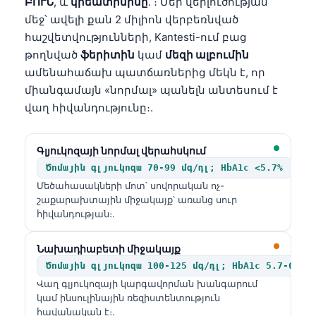
ԲՈՒՆ
, և
կրեատինինը
. ։ Մեր վերլուծության
մեջ՝ ավելի քան 2 միլիոն վերբեռնված
հաշվետվությունների, Kantesti-ում բաց
թողնված
ֆերիտին
կամ
մեզի ալբումին
ամենահաճախ պատճառներից մեկն է, որ
միանգամայն «նորմալ» պանելն անտեսում է
վաղ հիվանդությունը։.
Գլյուկոզայի նորմալ վերահսկում
Ծոմային գլյուկոզա 70-99 մգ/դլ; HbA1c <5.7%
Մեծահասակների մոտ՝ սովորական ոչ-
շաքարախտային միջակայք՝ առանց սուր
հիվանդության։.
Նախադիաբետի միջակայք
Ծոմային գլյուկոզա 100-125 մգ/դլ; HbA1c 5.7-6.4%
Վաղ գլյուկոզայի կարգավորման խանգարում
կամ ինսուլինային ռեզիստենտություն
հավանական է։.