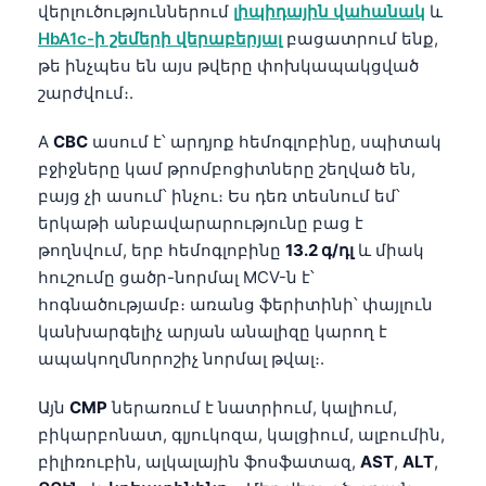
վերլուծություններում
լիպիդային վահանակ
և
HbA1c-ի շեմերի վերաբերյալ
բացատրում ենք,
թե ինչպես են այս թվերը փոխկապակցված
շարժվում։.
A
CBC
ասում է՝ արդյոք հեմոգլոբինը, սպիտակ
բջիջները կամ թրոմբոցիտները շեղված են,
բայց չի ասում՝ ինչու։ Ես դեռ տեսնում եմ՝
երկաթի անբավարարությունը բաց է
թողնվում, երբ հեմոգլոբինը
13.2 գ/դլ
և միակ
հուշումը ցածր-նորմալ MCV-ն է՝
հոգնածությամբ։ առանց ֆերիտինի՝ փայլուն
կանխարգելիչ արյան անալիզը կարող է
ապակողմնորոշիչ նորմալ թվալ։.
Այն
CMP
ներառում է նատրիում, կալիում,
բիկարբոնատ, գլյուկոզա, կալցիում, ալբումին,
բիլիռուբին, ալկալային ֆոսֆատազ,
AST
,
ALT
,