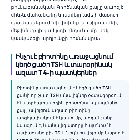
թունաբանական։ Գործնական քայլը պարզ է՝
մինչև վահանակը կրկնվելը ավելի մաքուր
պայմաններում՝ մի փոխեք լևոթիրոքսինի,
մեթիմազոլի կամ յոդի ընդունումը՝ մեկ
կասկածելի արդյունքի հիման վրա։.
Ինչու է բիոտինը առաջացնում
կեղծ ցածր TSH և տարօրինակ
ազատ T4-ի պատկերներ
Բիոտինը առաջացնում է կեղծ ցածր TSH,
քանի որ շատ TSH անալիզներ օգտագործում
են ստրեպտավիդին-բիոտինով «կապման»
քայլ. ավելցուկ ազատ բիոտինը
արգելափակում է կապումը, ազդանշանը
նվազում է, և անալիզատորը հայտնում է
չափազանց քիչ TSH։ Նույն հավելումը կարող է