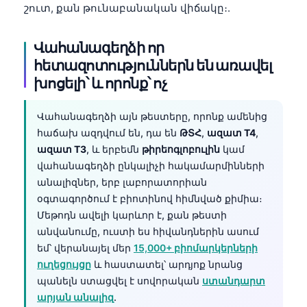
շուտ, քան թունաբանական վիճակը։.
Վահանագեղձի որ
հետազոտություններն են առավել
խոցելի՝ և որոնք՝ ոչ
Վահանագեղձի այն թեստերը, որոնք ամենից
հաճախ ազդվում են, դա են
ԹՏՀ
,
ազատ T4
,
ազատ T3
, և երբեմն
թիրեոգլոբուլին
կամ
վահանագեղձի ընկալիչի հակամարմինների
անալիզներ, երբ լաբորատորիան
օգտագործում է բիոտինով հիմնված քիմիա։
Մեթոդն ավելի կարևոր է, քան թեստի
անվանումը, ուստի ես հիվանդներին ասում
եմ՝ վերանայել մեր
15,000+ բիոմարկերների
ուղեցույցը
և հաստատել՝ արդյոք նրանց
պանելն ստացվել է սովորական
ստանդարտ
արյան անալիզ
.