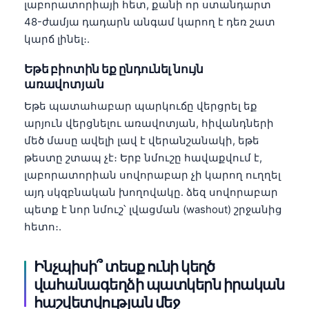
Gàidhlig
լաբորատորիայի հետ, քանի որ ստանդարտ
48-ժամյա դադարն անգամ կարող է դեռ շատ
Euskara
կարճ լինել։.
Македонски јазик
Եթե բիոտին եք ընդունել նույն
Latviešu valoda
առավոտյան
Galego
Եթե պատահաբար պարկուճը վերցրել եք
অসমীয়া
արյուն վերցնելու առավոտյան, հիվանդների
සිංහල
մեծ մասը ավելի լավ է վերանշանակի, եթե
թեստը շտապ չէ։ Երբ նմուշը հավաքվում է,
سنڌي
լաբորատորիան սովորաբար չի կարող ուղղել
پښتو
այդ սկզբնական խողովակը․ ձեզ սովորաբար
պետք է նոր նմուշ՝ լվացման (washout) շրջանից
հետո։.
Slovenčina
Hrvatski
Ինչպիսի՞ տեսք ունի կեղծ
Suomi
վահանագեղձի պատկերն իրական
Қазақ тілі
հաշվետվության մեջ