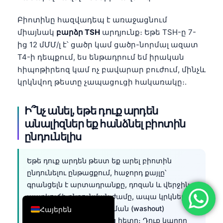
简体中文
Բիոտինը հազվադեպ է առաջացնում
Română
միայնակ
բարձր TSH
արդյունք։ Եթե TSH-ը 7-
ից 12 մՄՄ/լ է՝ ցածր կամ ցածր-նորմալ ազատ
Türkçe
T4-ի դեպքում, ես ենթադրում եմ իրական
Ελληνικά
հիպոթիրեոզ կամ ոչ բավարար բուժում, մինչև
Português
կրկնվող թեստը չապացուցի հակառակը։.
Español
Ի՞նչ անել, եթե դուք արդեն
Italiano
անալիզներ եք հանձնել բիոտին
עִבְרִית
ընդունելիս
Français
العربية
Եթե դուք արդեն թեստ եք արել բիոտին
ընդունելու ընթացքում, հաջորդ քայլը՝
Deutsch
գրանցելն է արտադրանքը, դոզան և վերջին
English
պարկուճի ընդունման ժամը, ապա կրկնել
վահանակը՝ ճիշտ լվացման (washout)
Հայերեն
ժամանակահատվածից հետո։ Դուք կարող