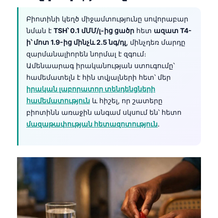
Català
Բիոտինի կեղծ միջամտությունը սովորաբար
O‘zbekcha
նման է
TSH՝ 0.1 մՄՄ/լ-ից ցածր
հետ
ազատ T4-
Українська
ի՝ մոտ 1.9-ից մինչև 2.5 նգ/դլ
, մինչդեռ մարդը
զարմանալիորեն նորմալ է զգում։
አማርኛ
Ամենաարագ իրականության ստուգումը՝
Kiswahili
համեմատելն է հին տվյալների հետ՝ մեր
ភាសាខ្មែរ
իրական լաբորատոր տենդենցների
համեմատություն
և հիշել, որ շատերը
ဗမာစာ
բիոտինն առաջին անգամ սկսում են՝ հետո
ไทย
մազաթափության հետազոտություն
.
Tagalog
Tiếng Việt
Bahasa Melayu
മലയാളം
ಕನ್ನಡ
ગુજરાતી