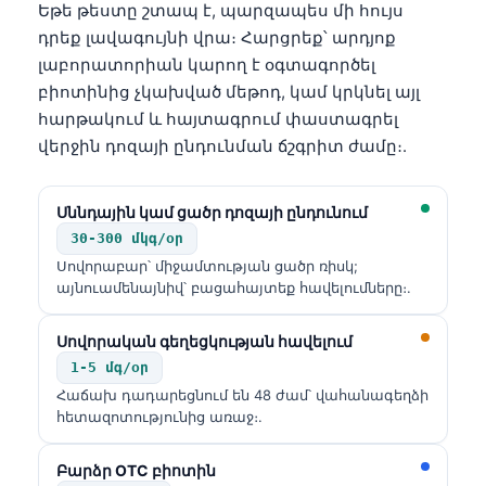
Եթե թեստը շտապ է, պարզապես մի հույս
դրեք լավագույնի վրա։ Հարցրեք՝ արդյոք
լաբորատորիան կարող է օգտագործել
բիոտինից չկախված մեթոդ, կամ կրկնել այլ
հարթակում և հայտագրում փաստագրել
վերջին դոզայի ընդունման ճշգրիտ ժամը։.
Սննդային կամ ցածր դոզայի ընդունում
30-300 մկգ/օր
Սովորաբար՝ միջամտության ցածր ռիսկ;
այնուամենայնիվ՝ բացահայտեք հավելումները։.
Սովորական գեղեցկության հավելում
1-5 մգ/օր
Հաճախ դադարեցնում են 48 ժամ՝ վահանագեղձի
հետազոտությունից առաջ։.
Norsk bokmål
Բարձր OTC բիոտին
Ślōnskŏ gŏdka