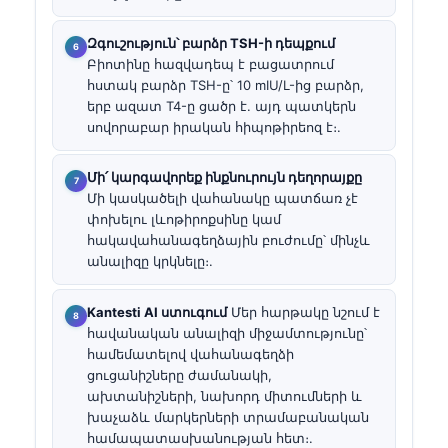
Զգուշություն՝ բարձր TSH-ի դեպքում
Բիոտինը հազվադեպ է բացատրում
հստակ բարձր TSH-ը՝ 10 mIU/L-ից բարձր,
երբ ազատ T4-ը ցածր է. այդ պատկերն
սովորաբար իրական հիպոթիրեոզ է։.
Մի՛ կարգավորեք ինքնուրույն դեղորայքը
Մի կասկածելի վահանակը պատճառ չէ
փոխելու լևոթիրոքսինը կամ
հակավահանագեղձային բուժումը՝ մինչև
անալիզը կրկնելը։.
Kantesti AI ստուգում
Մեր հարթակը նշում է
հավանական անալիզի միջամտությունը՝
համեմատելով վահանագեղձի
ցուցանիշները ժամանակի,
ախտանիշների, նախորդ միտումների և
խաչաձև մարկերների տրամաբանական
համապատասխանության հետ։.