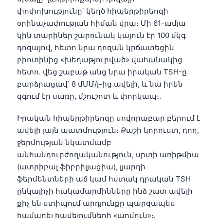
Čeština
փոփոխությունը՝ կեղծ հիպերթիրեոզի
日本語
օրինաչափության հիման վրա։ Մի 61-ամյա
կին տարիներ շարունակ կայուն էր 100 մկգ
Eesti
դոզայով, հետո նրա դոզան կրճատեցին
Azərbaycan dili
բիոտինից «խեղաթյուրված» վահանակից
Bosanski
հետո․ վեց շաբաթ անց նրա իրական TSH-ը
բարձրացավ՝ 8 մՄՄ/լ-ից ավելի, և նա իրեն
Svenska
զգում էր սառը, մշուշոտ և փորկապ։.
Српски језик
Íslenska
Իրական հիպերթիրեոզը սովորաբար բերում է
ավելի լայն պատմություն։ Քաշի կորուստ, դող,
Bahasa Indonesia
ջերմության նկատմամբ
हिन्दी
անհանդուրժողականություն, սրտի առիթմիա
Nederlands
(ատրիբալ ֆիբրիլյացիա), լյարդի
ֆերմենտների աճ կամ հստակ դրական TSH
Dansk
ընկալիչի հակամարմինները ինձ շատ ավելի
Български
քիչ են ստիպում արդյունքը պարզապես
فارسی
համարել հավելումների «աղմուկ»։.