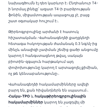
նախագծումն էլ դեռ կարևոր է։ Ընդհանուր T4-
ի նորմալ լինելը՝ ազատ T4-ի բարձրության
ֆոնին, միջամտության ապացույց չէ, բայց
շատ օգտակար հուշում է։.
Թիրեոգլոբուլինը արժանի է հատուկ
հիշատակման։ Վահանագեղձի քաղցկեղի
հետագա հսկողության ժամանակ 0.3 նգ/մլ-ից
մինչև անալիզի չափման շեմից ցածր անցումը
կարող է հանգստացնող թվալ, սակայն
բիոտին-զգայուն հարթակում այդ
փոփոխությունը կարող է արտացոլել քիմիան,
ոչ թե կենսաբանությունը։.
Վահանագեղձի հակամարմինները ավելի
բարդ են, քան հիվանդներն են սպասում։.
Հակա-TPO
և
հակաթիրեոգլոբուլինային
հակամարմիններ
կարող են չազդվել մի