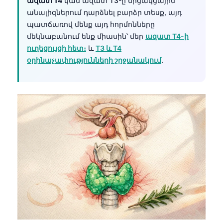
ազատ T4
կամ ազատ T3-ը մրցակցային
անալիզներում դարձնել բարձր տեսք, այդ
պատճառով մենք այդ հորմոնները
մեկնաբանում ենք միասին՝ մեր
ազատ T4-ի
ուղեցույցի հետ։
և
T3 և T4
օրինաչափությունների շրջանակում
.