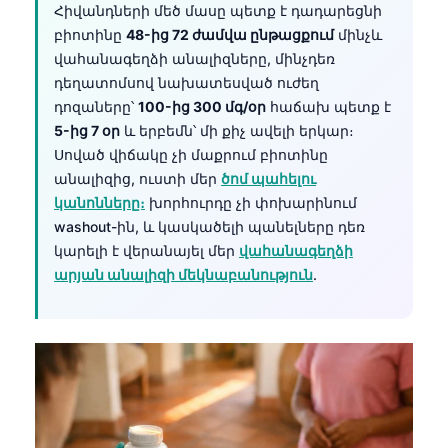
Հիվանդների մեծ մասը պետք է դադարեցնի
բիոտինը
48-ից 72 ժամվա ընթացքում
մինչև
վահանագեղձի անալիզները, մինչդեռ
դեղատոմսով նախատեսված ուժեղ
դոզաները՝
100-ից 300 մգ/օր
հաճախ պետք է
5-ից 7 օր
և երբեմն՝ մի քիչ ավելի երկար։
Սոված վիճակը չի մաքրում բիոտինը
անալիզից, ուստի մեր
ծոմ պահելու
կանոնները։
խորհուրդը չի փոխարինում
washout-ին, և կասկածելի պանելները դեռ
կարելի է վերանայել մեր
վահանագեղձի
արյան անալիզի մեկնաբանություն
.