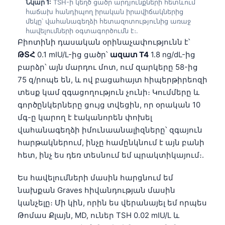
Նկար 1:
TSH-ի կեղծ ցածր արդյունքների հետևում
հաճախ հանդիպող իրական իրավիճակներից
մեկը՝ վահանագեղձի հետազոտությունից առաջ
հավելումների օգտագործումն է։.
Բիոտինի դասական օրինաչափությունն է՝
ԹՏՀ
0.1 mIU/L-ից ցածր՝
ազատ T4
1.8 ng/dL-ից
բարձր՝ այն մարդու մոտ, ում զարկերը 58-ից
75 զ/րոպե են, և ով բացահայտ հիպերթիրեոզի
տեսք կամ զգացողություն չունի։ Կումմերը և
գործընկերները ցույց տվեցին, որ օրական 10
մգ-ը կարող է էականորեն փոխել
վահանագեղձի իմունաանալիզները՝ զգայուն
հարթակներում, ինչը համընկնում է այն բանի
հետ, ինչ ես դեռ տեսնում եմ պրակտիկայում։.
Ես հավելումների մասին հարցնում եմ
նախքան Graves հիվանդության մասին
կանչելը։ Մի կին, որին ես վերանայել եմ որպես
Թոմաս Քլայն, MD, ուներ TSH 0.02 mIU/L և