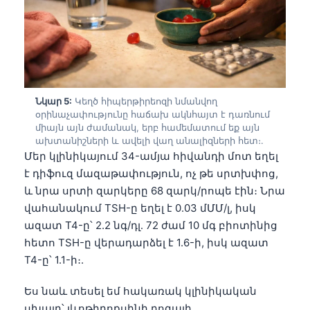
தமிழ்
తెలుగు
मराठी
اردو
Նկար 5:
Կեղծ հիպերթիրեոզի նմանվող
বাংলা
օրինաչափությունը հաճախ ակնհայտ է դառնում
միայն այն ժամանակ, երբ համեմատում եք այն
Shqip
ախտանիշների և ավելի վաղ անալիզների հետ։.
Մեր կլինիկայում 34-ամյա հիվանդի մոտ եղել
Magyar
է դիֆուզ մազաթափություն, ոչ թե սրտխփոց,
Slovenščina
և նրա սրտի զարկերը 68 զարկ/րոպե էին։ Նրա
한국어
վահանակում TSH-ը եղել է 0.03 մՄՄ/լ, իսկ
ազատ T4-ը՝ 2.2 նգ/դլ․ 72 ժամ 10 մգ բիոտինից
Polski
հետո TSH-ը վերադարձել է 1.6-ի, իսկ ազատ
Lietuvių kalba
T4-ը՝ 1.1-ի։.
Русский
Ես նաև տեսել եմ հակառակ կլինիկական
ქართული
սխալը՝ լևոթիրոքսինի դոզայի