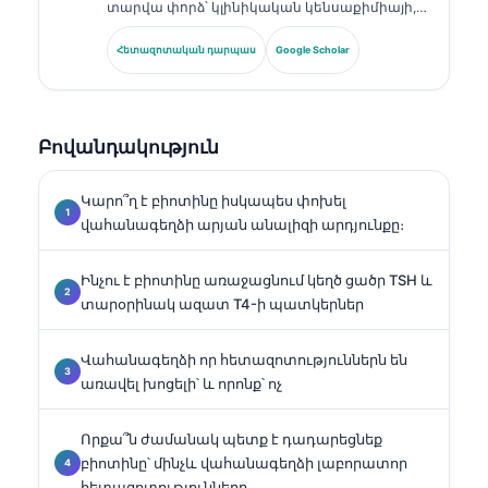
տարվա փորձ՝ կլինիկական կենսաքիմիայի,
լաբորատոր բժշկության և բիոմարկերների
հետազոտության ոլորտներում։ Եղել է
Հետազոտական դարպաս
Google Scholar
Գերմանիայի Կլինիկական քիմիայի
ընկերության նախկին նախագահը, և
մասնագիտանում է ախտորոշիչ պանելների
վերլուծության, բիոմարկերների
Բովանդակություն
ստանդարտացման և ԱԻ-ի աջակցությամբ
լաբորատոր բժշկության մեջ։.
Կարո՞ղ է բիոտինը իսկապես փոխել
վահանագեղձի արյան անալիզի արդյունքը։
Ինչու է բիոտինը առաջացնում կեղծ ցածր TSH և
տարօրինակ ազատ T4-ի պատկերներ
Վահանագեղձի որ հետազոտություններն են
առավել խոցելի՝ և որոնք՝ ոչ
Որքա՞ն ժամանակ պետք է դադարեցնեք
բիոտինը՝ մինչև վահանագեղձի լաբորատոր
հետազոտությունները