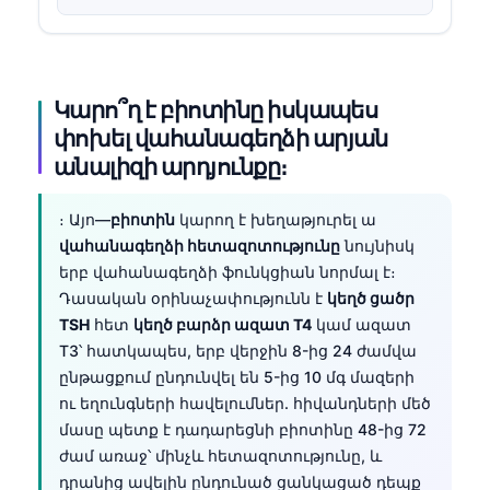
Կարո՞ղ է բիոտինը իսկապես
փոխել վահանագեղձի արյան
անալիզի արդյունքը։
։ Այո—
բիոտին
կարող է խեղաթյուրել ա
վահանագեղձի հետազոտությունը
նույնիսկ
երբ վահանագեղձի ֆունկցիան նորմալ է։
Դասական օրինաչափությունն է
կեղծ ցածր
TSH
հետ
կեղծ բարձր ազատ T4
կամ ազատ
T3՝ հատկապես, երբ վերջին 8-ից 24 ժամվա
ընթացքում ընդունվել են 5-ից 10 մգ մազերի
ու եղունգների հավելումներ. հիվանդների մեծ
մասը պետք է դադարեցնի բիոտինը 48-ից 72
ժամ առաջ՝ մինչև հետազոտությունը, և
դրանից ավելին ընդունած ցանկացած դեպք