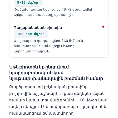
5-10 մգ/օր
Frysk
Հաճախ դադարեցնում են 48-72 ժամ; ավելի
Esperanto
երկար, եթե ժամկետը վստահ չէ։.
Беларуская мова
Դեղաբանական բիոտին
Татар теле
100-300 մգ/օր
Кыргызча
Սովորաբար դադարեցնում են 5-7 օր և
հաստատում են անալիզի մեթոդը
ئۇيغۇرچە
լաբորատորիայում։.
Cebuano
Basa Jawa
Եթե բիոտին եք ընդունում
նյարդաբանական կամ
ພາສາລາວ
նյութափոխանակային բուժման համար
Монгол
Բարձր դոզայով բժշկական բիոտինը
Afrikaans
բոլորովին այլ աշխարհ է, քան գեղեցկության
համար նախատեսված գոմմին։ 100 մգ/օր կամ
العربية المغربية
ավելի դեպքում ես սովորաբար ուղղակիորեն
Occitan
համակարգում եմ պատվիրող