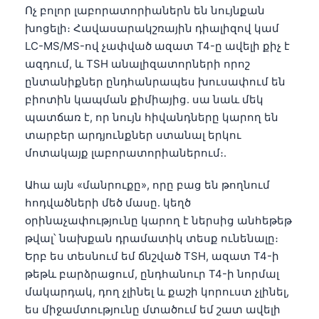
Ոչ բոլոր լաբորատորիաներն են նույնքան
խոցելի։ Հավասարակշռային դիալիզով կամ
LC-MS/MS-ով չափված ազատ T4-ը ավելի քիչ է
ազդում, և TSH անալիզատորների որոշ
ընտանիքներ ընդհանրապես խուսափում են
բիոտին կապման քիմիայից. սա նաև մեկ
պատճառ է, որ նույն հիվանդները կարող են
տարբեր արդյունքներ ստանալ երկու
մոտակայք լաբորատորիաներում։.
Ահա այն «մանրուքը», որը բաց են թողնում
հոդվածների մեծ մասը. կեղծ
օրինաչափությունը կարող է ներսից անհեթեթ
թվալ՝ նախքան դրամատիկ տեսք ունենալը։
Երբ ես տեսնում եմ ճնշված TSH, ազատ T4-ի
թեթև բարձրացում, ընդհանուր T4-ի նորմալ
մակարդակ, դող չլինել և քաշի կորուստ չլինել,
ես միջամտությունը մտածում եմ շատ ավելի