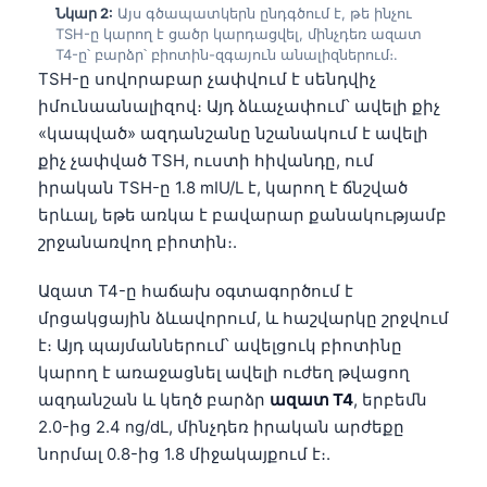
Նկար 2:
Այս գծապատկերն ընդգծում է, թե ինչու
TSH-ը կարող է ցածր կարդացվել, մինչդեռ ազատ
T4-ը՝ բարձր՝ բիոտին-զգայուն անալիզներում։.
TSH-ը սովորաբար չափվում է սենդվիչ
իմունաանալիզով։ Այդ ձևաչափում՝ ավելի քիչ
«կապված» ազդանշանը նշանակում է ավելի
քիչ չափված TSH, ուստի հիվանդը, ում
իրական TSH-ը 1.8 mIU/L է, կարող է ճնշված
երևալ, եթե առկա է բավարար քանակությամբ
շրջանառվող բիոտին։.
Ազատ T4-ը հաճախ օգտագործում է
մրցակցային ձևավորում, և հաշվարկը շրջվում
է։ Այդ պայմաններում՝ ավելցուկ բիոտինը
կարող է առաջացնել ավելի ուժեղ թվացող
ազդանշան և կեղծ բարձր
ազատ T4
, երբեմն
2.0-ից 2.4 ng/dL, մինչդեռ իրական արժեքը
նորմալ 0.8-ից 1.8 միջակայքում է։.