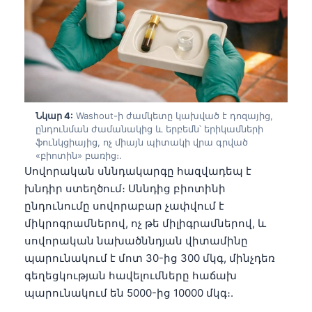
Նկար 4:
Washout-ի ժամկետը կախված է դոզայից,
ընդունման ժամանակից և երբեմն՝ երիկամների
ֆունկցիայից, ոչ միայն պիտակի վրա գրված
«բիոտին» բառից։.
Սովորական սննդակարգը հազվադեպ է
խնդիր ստեղծում։ Սննդից բիոտինի
ընդունումը սովորաբար չափվում է
միկրոգրամներով, ոչ թե միլիգրամներով, և
սովորական նախածննդյան վիտամինը
պարունակում է մոտ 30-ից 300 մկգ, մինչդեռ
գեղեցկության հավելումները հաճախ
պարունակում են 5000-ից 10000 մկգ։.