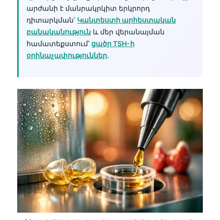
արժանի է մանրակրկիտ երկրորդ
դիտարկման՝
Կանտեստի արհեստական
բանականություն
և մեր վերանայման
համատեքստում՝
ցածր TSH-ի
օրինաչափություններ
.