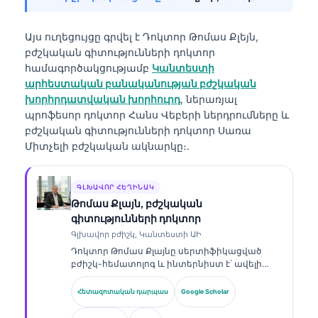
Այս ուղեցույցը գրվել է
Դոկտոր Թոմաս Քլեյն,
բժշկական գիտությունների դոկտոր
համագործակցությամբ
Կանտեստի
արհեստական բանականության բժշկական
խորհրդատվական խորհուրդ
, ներառյալ
պրոֆեսոր դոկտոր Հանս Վեբերի ներդրումները և
բժշկական գիտությունների դոկտոր Սառա
Միտչելի բժշկական ակնարկը։.
ԳԼԽԱՎՈՐ ՀԵՂԻՆԱԿ
Թոմաս Քլայն, բժշկական
գիտությունների դոկտոր
Գլխավոր բժիշկ, Կանտեստի ԱԻ
Դոկտոր Թոմաս Քլայնը սերտիֆիկացված
բժիշկ-հեմատոլոգ և ինտերնիստ է՝ ավելի
քան 15 տարվա փորձով լաբորատոր
բժշկության և ԱԻ-ի օգնությամբ կլինիկական
Հետազոտական դարպաս
Google Scholar
վերլուծության ոլորտում։ Որպես Kantesti AI-ի
գլխավոր բժշկական տնօրեն՝ նա ապահովում