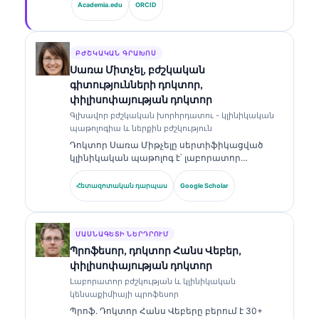
Academia.edu
ORCID
է սեփականատիրական նեյրոնային ցանցի
բժշկական ճշգրտության կլինիկական
վերահսկողությունը։ Դոկտոր Քլայնը լայնորեն
հրապարակել է բիոմարկերների
ԲԺՇԿԱԿԱՆ ԳՐԱԽՈՍ
մեկնաբանության և լաբորատոր
Սառա Միտչել, բժշկական
ախտորոշման վերաբերյալ՝ լաբորատոր
գիտությունների դոկտոր,
բժշկության թեմաներով։.
փիլիսոփայության դոկտոր
Գլխավոր բժշկական խորհրդատու - կլինիկական
պաթոլոգիա և ներքին բժշկություն
Դոկտոր Սառա Միթչելը սերտիֆիկացված
կլինիկական պաթոլոգ է՝ լաբորատոր
բժշկության և ախտորոշիչ վերլուծության
ոլորտում ավելի քան 18 տարվա փորձով։ Նա
Հետազոտական դարպաս
Google Scholar
ունի մասնագիտացված հավաստագրեր
կլինիկական քիմիայում և լայնորեն
հրապարակել է բիոմարկերների պանելների
ու լաբորատոր վերլուծության վերաբերյալ՝
ՄԱՍՆԱԳԵՏԻ ՆԵՐԴՐՈՒՄ
կլինիկական պրակտիկայում։.
Պրոֆեսոր, դոկտոր Հանս Վեբեր,
փիլիսոփայության դոկտոր
Լաբորատոր բժշկության և կլինիկական
կենսաքիմիայի պրոֆեսոր
Պրոֆ. Դոկտոր Հանս Վեբերը բերում է 30+