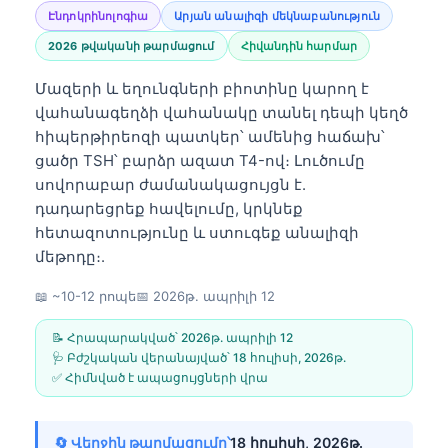
Էնդոկրինոլոգիա
Արյան անալիզի մեկնաբանություն
2026 թվականի թարմացում
Հիվանդին հարմար
Մազերի և եղունգների բիոտինը կարող է
վահանագեղձի վահանակը տանել դեպի կեղծ
հիպերթիրեոզի պատկեր՝ ամենից հաճախ՝
ցածր TSH՝ բարձր ազատ T4-ով։ Լուծումը
սովորաբար ժամանակացույցն է.
դադարեցրեք հավելումը, կրկնեք
հետազոտությունը և ստուգեք անալիզի
մեթոդը։.
📖 ~10-12 րոպե
📅
2026թ. ապրիլի 12
📝 Հրապարակված՝
2026թ. ապրիլի 12
🩺 Բժշկական վերանայված՝
18 հուլիսի, 2026թ․
✅ Հիմնված է ապացույցների վրա
🔄 Վերջին թարմացումը՝
18 հուլիսի, 2026թ․