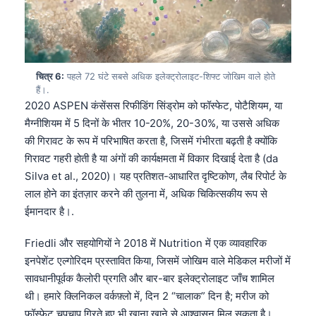
चित्र 6:
पहले 72 घंटे सबसे अधिक इलेक्ट्रोलाइट-शिफ्ट जोखिम वाले होते
हैं।.
2020 ASPEN कंसेंसस रिफीडिंग सिंड्रोम को फॉस्फेट, पोटैशियम, या
मैग्नीशियम में 5 दिनों के भीतर 10-20%, 20-30%, या उससे अधिक
की गिरावट के रूप में परिभाषित करता है, जिसमें गंभीरता बढ़ती है क्योंकि
गिरावट गहरी होती है या अंगों की कार्यक्षमता में विकार दिखाई देता है (da
Silva et al., 2020)। यह प्रतिशत-आधारित दृष्टिकोण, लैब रिपोर्ट के
लाल होने का इंतज़ार करने की तुलना में, अधिक चिकित्सकीय रूप से
ईमानदार है।.
Friedli और सहयोगियों ने 2018 में Nutrition में एक व्यावहारिक
इनपेशेंट एल्गोरिदम प्रस्तावित किया, जिसमें जोखिम वाले मेडिकल मरीजों में
सावधानीपूर्वक कैलोरी प्रगति और बार-बार इलेक्ट्रोलाइट जाँच शामिल
Norsk bokmål
थी। हमारे क्लिनिकल वर्कफ़्लो में, दिन 2 “चालाक” दिन है; मरीज को
Ślōnskŏ gŏdka
फॉस्फेट चुपचाप गिरते हुए भी खाना खाने से आश्वासन मिल सकता है।.