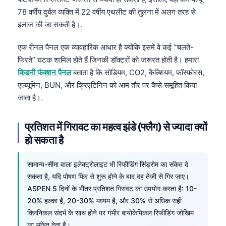
Català
78 वर्षीय दुर्बल व्यक्ति में 22 वर्षीय एथलीट की तुलना में अलग तरह से
इलाज की जा सकती है।.
O‘zbekcha
Українська
एक रीनल पैनल एक व्यावहारिक आधार है क्योंकि इसमें वे कई “चलते-
አማርኛ
फिरते” घटक शामिल होते हैं जिनकी डॉक्टरों को जरूरत होती है। हमारा
किडनी फंक्शन पैनल
बताता है कि सोडियम, CO2, कैल्शियम, फॉस्फोरस,
Kiswahili
एल्ब्यूमिन, BUN, और क्रिएटिनिन को आम तौर पर कैसे समूहित किया
ភាសាខ្មែរ
जाता है।.
ဗမာစာ
ไทย
प्रतिशत में गिरावट का महत्व झंडे (फ्लैग) से ज्यादा क्यों
हो सकता है
Tagalog
Tiếng Việt
सामान्य-सीमा वाला इलेक्ट्रोलाइट भी रिफीडिंग सिंड्रोम का संकेत दे
Bahasa Melayu
सकता है, यदि पोषण फिर से शुरू होने के बाद वह तेजी से गिर जाए।
ASPEN 5 दिनों के भीतर प्रतिशत गिरावट का उपयोग करता है: 10-
മലയാളം
20% हल्का है, 20-30% मध्यम है, और 30% से अधिक सही
ಕನ್ನಡ
क्लिनिकल संदर्भ के साथ होने पर गंभीर बायोकेमिकल रिफीडिंग जोखिम
ગુજરાતી
का संकेत देता है।.