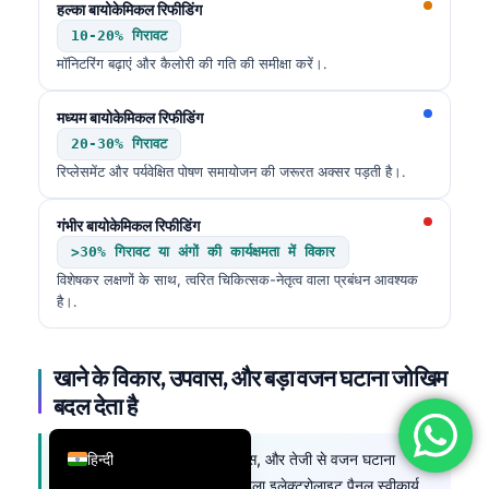
हल्का बायोकेमिकल रिफीडिंग
简体中文
10-20% गिरावट
Română
मॉनिटरिंग बढ़ाएं और कैलोरी की गति की समीक्षा करें।.
Türkçe
मध्यम बायोकेमिकल रिफीडिंग
Ελληνικά
20-30% गिरावट
Português
रिप्लेसमेंट और पर्यवेक्षित पोषण समायोजन की जरूरत अक्सर पड़ती है।.
Español
गंभीर बायोकेमिकल रिफीडिंग
Italiano
>30% गिरावट या अंगों की कार्यक्षमता में विकार
עִבְרִית
विशेषकर लक्षणों के साथ, त्वरित चिकित्सक-नेतृत्व वाला प्रबंधन आवश्यक
है।.
Français
العربية
खाने के विकार, उपवास, और बड़ा वजन घटाना जोखिम
Deutsch
बदल देता है
English
हिन्दी
खाने के विकार, लंबे समय तक उपवास, और तेजी से वजन घटाना
रिफीडिंग जोखिम बढ़ाते हैं, भले ही पहला इलेक्ट्रोलाइट पैनल स्वीकार्य