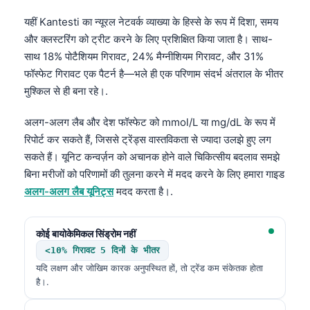
Čeština
यहीं Kantesti का न्यूरल नेटवर्क व्याख्या के हिस्से के रूप में दिशा, समय
日本語
और क्लस्टरिंग को ट्रीट करने के लिए प्रशिक्षित किया जाता है। साथ-
Eesti
साथ 18% पोटैशियम गिरावट, 24% मैग्नीशियम गिरावट, और 31%
फॉस्फेट गिरावट एक पैटर्न है—भले ही एक परिणाम संदर्भ अंतराल के भीतर
Azərbaycan dili
मुश्किल से ही बना रहे।.
Bosanski
Svenska
अलग-अलग लैब और देश फॉस्फेट को mmol/L या mg/dL के रूप में
रिपोर्ट कर सकते हैं, जिससे ट्रेंड्स वास्तविकता से ज्यादा उलझे हुए लग
Српски језик
सकते हैं। यूनिट कन्वर्ज़न को अचानक होने वाले चिकित्सीय बदलाव समझे
Íslenska
बिना मरीजों को परिणामों की तुलना करने में मदद करने के लिए हमारा गाइड
Հայերեն
अलग-अलग लैब यूनिट्स
मदद करता है।.
Bahasa Indonesia
कोई बायोकेमिकल सिंड्रोम नहीं
Nederlands
<10% गिरावट 5 दिनों के भीतर
Dansk
यदि लक्षण और जोखिम कारक अनुपस्थित हों, तो ट्रेंड कम संकेतक होता
Български
है।.
فارسی