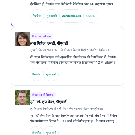
इंटर्निस्ट हैं, जिनके पास लैबोरेटरी मेडिसिन और AI-सहायता प्राप्त
क्लिनिकल विश्लेषण में 15 से अधिक वर्षों का अनुभव है। Kantesti AI
में चीफ मेडिकल ऑफिसर के रूप में, वे मालिकाना न्यूरल नेटवर्क की
रिसर्चगेट
गूगल ज्ञानी
Academia.edu
ORCID
चिकित्सा सटीकता की क्लिनिकल निगरानी प्रदान करते हैं। डॉ. क्लाइन
ने बायोमार्कर व्याख्या और लैबोरेटरी डायग्नोस्टिक्स पर प्रकाशित किया
है।.
चिकित्सा समीक्षक
सारा मिशेल, एमडी, पीएचडी
मुख्य चिकित्सा सलाहकार - क्लिनिकल पैथोलॉजी और आंतरिक चिकित्सा
डॉ. सारा मिशेल एक बोर्ड-प्रमाणित क्लिनिकल पैथोलॉजिस्ट हैं, जिनके
पास लैबोरेटरी मेडिसिन और डायग्नोस्टिक विश्लेषण में 18 से अधिक वर्षों
का अनुभव है। उनके पास क्लिनिकल केमिस्ट्री में विशेष प्रमाणपत्र हैं
और उन्होंने क्लिनिकल प्रैक्टिस में बायोमार्कर पैनल तथा लैबोरेटरी
रिसर्चगेट
गूगल ज्ञानी
विश्लेषण पर व्यापक रूप से प्रकाशन किया है।.
योगदानकर्ता विशेषज्ञ
प्रो. डॉ. हंस वेबर, पीएचडी
प्रयोगशाला चिकित्सा और नैदानिक जैव रसायन विज्ञान के प्रोफेसर
प्रो. डॉ. हैंस वेबर के पास क्लिनिकल बायोकेमिस्ट्री, लैबोरेटरी मेडिसिन
और बायोमार्कर रिसर्च में 30+ वर्षों की विशेषज्ञता है। वे जर्मन सोसाइटी
फॉर क्लिनिकल केमिस्ट्री के पूर्व अध्यक्ष रहे हैं। वे डायग्नोस्टिक पैनल
विश्लेषण, बायोमार्कर मानकीकरण और एआई-सहायता प्राप्त लैबोरेटरी
रिसर्चगेट
गूगल ज्ञानी