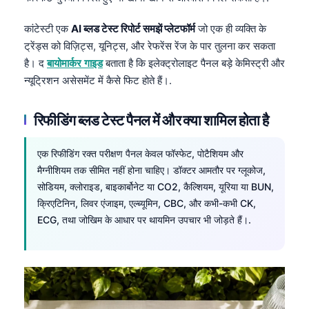
Frysk
कांटेस्टी एक
AI ब्लड टेस्ट रिपोर्ट समझें प्लेटफॉर्म
जो एक ही व्यक्ति के
Esperanto
ट्रेंड्स को विज़िट्स, यूनिट्स, और रेफरेंस रेंज के पार तुलना कर सकता
Беларуская мова
है। द
बायोमार्कर गाइड
बताता है कि इलेक्ट्रोलाइट पैनल बड़े केमिस्ट्री और
न्यूट्रिशन असेसमेंट में कैसे फिट होते हैं।.
Татар теле
Кыргызча
रिफीडिंग ब्लड टेस्ट पैनल में और क्या शामिल होता है
ئۇيغۇرچە
Cebuano
एक रिफीडिंग रक्त परीक्षण पैनल केवल फॉस्फेट, पोटैशियम और
मैग्नीशियम तक सीमित नहीं होना चाहिए। डॉक्टर आमतौर पर ग्लूकोज,
Basa Jawa
सोडियम, क्लोराइड, बाइकार्बोनेट या CO2, कैल्शियम, यूरिया या BUN,
ພາສາລາວ
क्रिएटिनिन, लिवर एंजाइम, एल्ब्यूमिन, CBC, और कभी-कभी CK,
Монгол
ECG, तथा जोखिम के आधार पर थायमिन उपचार भी जोड़ते हैं।.
Afrikaans
العربية المغربية
Occitan