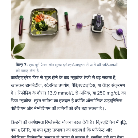
Gàidhlig
Euskara
Македонски јазик
Latviešu valoda
Galego
অসমীয়া
සිංහල
चित्र 7:
एक पूर्ण पैनल तीन मुख्य इलेक्ट्रोलाइट्स से आगे की जटिलताओं
को पकड़ लेता है।.
سنڌي
कार्बोहाइड्रेट फिर से शुरू होने के बाद ग्लूकोज तेजी से बढ़ सकता है,
پښتو
खासकर डायबिटीज, स्टेरॉयड उपयोग, पैंक्रिएटाइटिस, या तीव्र संक्रमण
में। रिफीडिंग के दौरान 13.9 mmol/L से अधिक, या 250 mg/dL का
रैंडम ग्लूकोज, तुरंत समीक्षा का हकदार है क्योंकि ऑस्मोटिक डाइयूरिसिस
Slovenčina
पोटैशियम और मैग्नीशियम की हानियों को और बढ़ा सकता है।.
Hrvatski
किडनी की कार्यक्षमता रिप्लेसमेंट योजना बदल देती है। क्रिएटिनिन में वृद्धि,
Suomi
कम eGFR, या कम मूत्र उत्पादन का मतलब है कि फॉस्फेट और
Қазақ тілі
पोटैशियम रिप्लेसमेंट जरूरत से ज्यादा हो सकता है; इसलिए वही कम वैल्यू