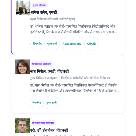
मुख्य लेखक
थॉमस क्लेन, एमडी
मुख्य चिकित्सा अधिकारी, कांटेस्टी एआई
डॉ. थॉमस क्लाइन एक बोर्ड-प्रमाणित क्लिनिकल हेमेटोलॉजिस्ट और
इंटर्निस्ट हैं, जिनके पास लैबोरेटरी मेडिसिन और AI-सहायता प्राप्त
क्लिनिकल विश्लेषण में 15 से अधिक वर्षों का अनुभव है। Kantesti AI
में मुख्य चिकित्सा अधिकारी के रूप में, वे स्वामित्व वाले न्यूरल नेटवर्क की
रिसर्चगेट
गूगल ज्ञानी
Academia.edu
ORCID
चिकित्सा सटीकता पर क्लिनिकल पर्यवेक्षण प्रदान करते हैं। डॉ. क्लाइन
ने बायोमार्कर व्याख्या और लैबोरेटरी मेडिसिन से संबंधित विषयों पर
लैबोरेटरी डायग्नोस्टिक्स के बारे में व्यापक रूप से प्रकाशित किया है।.
चिकित्सा समीक्षक
सारा मिशेल, एमडी, पीएचडी
मुख्य चिकित्सा सलाहकार - क्लिनिकल पैथोलॉजी और आंतरिक चिकित्सा
डॉ. सारा मिशेल एक बोर्ड-प्रमाणित क्लिनिकल पैथोलॉजिस्ट हैं, जिनके
पास लैबोरेटरी मेडिसिन और डायग्नोस्टिक विश्लेषण में 18 से अधिक वर्षों
का अनुभव है। उनके पास क्लिनिकल केमिस्ट्री में विशेष प्रमाणपत्र हैं
और उन्होंने क्लिनिकल प्रैक्टिस में बायोमार्कर पैनल तथा लैबोरेटरी
रिसर्चगेट
गूगल ज्ञानी
विश्लेषण पर व्यापक रूप से प्रकाशन किया है।.
योगदानकर्ता विशेषज्ञ
प्रो. डॉ. हंस वेबर, पीएचडी