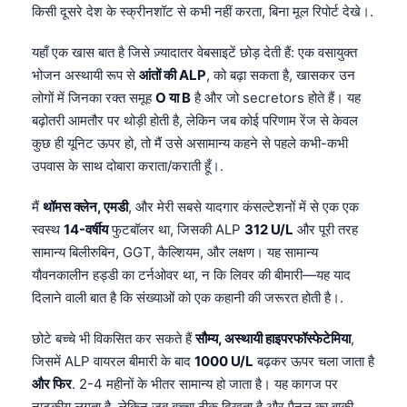
किसी दूसरे देश के स्क्रीनशॉट से कभी नहीं करता, बिना मूल रिपोर्ट देखे।.
यहाँ एक खास बात है जिसे ज़्यादातर वेबसाइटें छोड़ देती हैं: एक वसायुक्त
भोजन अस्थायी रूप से
आंतों की ALP
, को बढ़ा सकता है, खासकर उन
लोगों में जिनका रक्त समूह
O या B
है और जो secretors होते हैं। यह
बढ़ोतरी आमतौर पर थोड़ी होती है, लेकिन जब कोई परिणाम रेंज से केवल
कुछ ही यूनिट ऊपर हो, तो मैं उसे असामान्य कहने से पहले कभी-कभी
उपवास के साथ दोबारा कराता/कराती हूँ।.
मैं
थॉमस क्लेन, एमडी
, और मेरी सबसे यादगार कंसल्टेशनों में से एक एक
स्वस्थ
14-वर्षीय
फुटबॉलर था, जिसकी ALP
312 U/L
और पूरी तरह
सामान्य बिलीरुबिन, GGT, कैल्शियम, और लक्षण। यह सामान्य
यौवनकालीन हड्डी का टर्नओवर था, न कि लिवर की बीमारी—यह याद
दिलाने वाली बात है कि संख्याओं को एक कहानी की जरूरत होती है।.
छोटे बच्चे भी विकसित कर सकते हैं
सौम्य, अस्थायी हाइपरफॉस्फेटेमिया
,
जिसमें ALP वायरल बीमारी के बाद
1000 U/L
बढ़कर ऊपर चला जाता है
और फिर
. 2-4 महीनों के भीतर सामान्य हो जाता है। यह कागज पर
नाटकीय लगता है, लेकिन जब बच्चा ठीक दिखता है और पैनल का बाकी