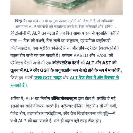
चित्र 2:
यह छवि उन दो प्रमुख ऊतक स्रोतों को दिखाती है जो अधिकांश
असामान्य ALP परिणामों को संचालित करते हैं: पित्त नलिकाएँ और अस्थि।.
हेपेटोलॉजी में, ALP तब बढ़ता है जब पित्त सामान्य रूप से प्रवाहित नहीं हो
पाता — पित्त की पथरी, पित्त नली का संकुचन, प्राथमिक बाइलियरी
कोलेंजाइटिस, दवा-प्रेरित कोलेस्टेसिस, और इंफिल्ट्रेटिव (अंतःप्रवेशी)
यकृत रोग सभी यह कर सकते हैं। वर्तमान AASLD और EASL की
प्रैक्टिस पैटर्न अभी भी एक
कोलेस्टैटिक पैटर्न
को
ALT और AST की
तुलना में ALP और GGT के अनुपातहीन रूप से बढ़े होने के रूप में मानते हैं,
,
जिसे हम अपनी
उच्च GGT गाइड
और
ALT रेंज लेख में और विस्तार से
समझते हैं।
.
अस्थि में, ALP का निर्माण
ऑस्टियोब्लास्ट्स
द्वारा होता है, क्योंकि वे नई
हड्डी का खनिजीकरण करते हैं। फ्रैक्चर हीलिंग, विटामिन डी की कमी,
पेजेट रोग, हाइपरपैराथायरॉइडिज़्म, और तेज़ किशोरावस्था की वृद्धि—ये
सभी ALP को बढ़ा सकते हैं, भले ही यकृत पूरी तरह ठीक हो।.