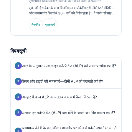
प्रयोगशाला चिकित्सा और नैदानिक जैव रसायन विज्ञान के प्रोफेसर
प्रो. डॉ. हैंस वेबर के पास क्लिनिकल बायोकेमिस्ट्री, लैबोरेटरी मेडिसिन
और बायोमार्कर रिसर्च में 30+ वर्षों की विशेषज्ञता है। वे जर्मन सोसाइटी
फॉर क्लिनिकल केमिस्ट्री के पूर्व अध्यक्ष रहे हैं। वे डायग्नोस्टिक पैनल
विश्लेषण, बायोमार्कर मानकीकरण और एआई-सहायता प्राप्त लैबोरेटरी
रिसर्चगेट
गूगल ज्ञानी
मेडिसिन में विशेषज्ञता रखते हैं।.
विषयसूची
उम्र के अनुसार अल्कलाइन फॉस्फेटेज (ALP) की सामान्य सीमा क्या है?
लिवर और हड्डी की समस्याएँ—दोनों ALP को बदलती क्यों हैं?
व्यवहार में उच्च ALP का मतलब वास्तव में कैसा दिखता है?
अल्कलाइन फॉस्फेटेज (ALP) कम होने के सबसे संभावित कारण क्या हैं?
असामान्य ALP के बाद डॉक्टर आमतौर पर कौन से फॉलो-अप टेस्ट मंगाते