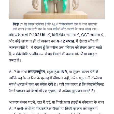
தமிழ்
తెలుగు
मराठी
चित्र 7:
यह चित्र दिखाता है कि ALP चिकित्सकीय रूप से तभी उपयोगी
क्यों बनता है जब उसे पास के अन्य मार्करों और लक्षणों के साथ जोड़ा जाए।.
اردو
यदि अकेला ALP
132 U/L
हो, बिलीरुबिन सामान्य हो, GGT सामान्य हो,
और कोई लक्षण न हों, तो अक्सर बस
4-12 सप्ताह
. में दोबारा जाँच की
বাংলা
जरूरत होती है। मैं देखता हूँ कि मरीज उस परिणाम को लेकर उलझ जाते
Shqip
हैं, जबकि चिकित्सकीय रूप से वह बीमारी की बजाय शोर जैसा व्यवहार
Magyar
करता है।.
Slovenščina
ALP के साथ
कम एल्ब्यूमिन
, बढ़ता हुआ
INR
, या सूजन अलग होती है
한국어
क्योंकि यह केवल पित्त के प्रवाह में धीमापन नहीं, बल्कि यकृत की संश्लेषण
Polski
संबंधी क्षमता में बाधा का संकेत देती है। यही एक कारण है कि हेपेटोलॉजिस्ट
पैटर्न पहचान को किसी भी एक एंज़ाइम से अधिक मूल्यवान मानते हैं।.
Lietuvių kalba
Русский
अकारण वजन घटने, रात में दर्द, या किसी खास हड्डी में कोमलता के साथ
ქართული
ALP कभी-कभी हमें मेटास्टेटिक बीमारी या किसी प्रकार की यकृत में