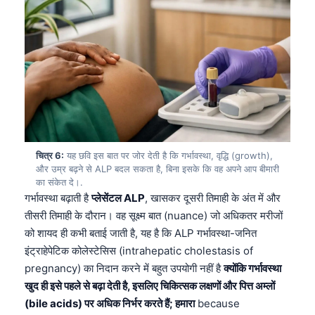
Frysk
Esperanto
Беларуская мова
Татар теле
Кыргызча
ئۇيغۇرچە
Cebuano
चित्र 6:
यह छवि इस बात पर जोर देती है कि गर्भावस्था, वृद्धि (growth),
और उम्र बढ़ने से ALP बदल सकता है, बिना इसके कि वह अपने आप बीमारी
Basa Jawa
का संकेत दे।.
गर्भावस्था बढ़ाती है
प्लेसेंटल ALP
, खासकर दूसरी तिमाही के अंत में और
ພາສາລາວ
तीसरी तिमाही के दौरान। वह सूक्ष्म बात (nuance) जो अधिकतर मरीजों
Монгол
को शायद ही कभी बताई जाती है, यह है कि ALP गर्भावस्था-जनित
Afrikaans
इंट्राहेपेटिक कोलेस्टेसिस (intrahepatic cholestasis of
pregnancy) का निदान करने में बहुत उपयोगी नहीं है
क्योंकि गर्भावस्था
العربية المغربية
खुद ही इसे पहले से बढ़ा देती है, इसलिए चिकित्सक लक्षणों और पित्त अम्लों
Occitan
(bile acids) पर अधिक निर्भर करते हैं; हमारा
because