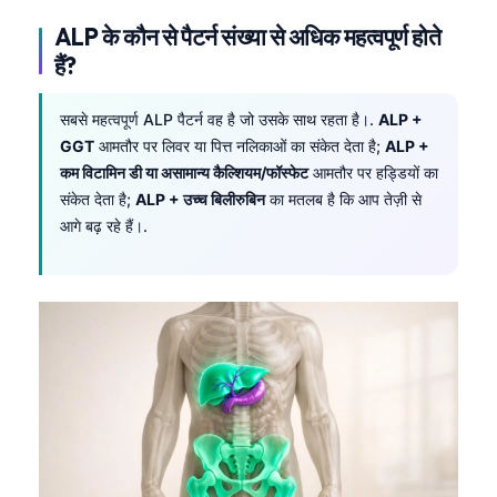
Català
ALP के कौन से पैटर्न संख्या से अधिक महत्वपूर्ण होते
O‘zbekcha
हैं?
Українська
सबसे महत्वपूर्ण ALP पैटर्न वह है जो उसके साथ रहता है।.
ALP +
አማርኛ
GGT
आमतौर पर लिवर या पित्त नलिकाओं का संकेत देता है;
ALP +
Kiswahili
कम विटामिन डी या असामान्य कैल्शियम/फॉस्फेट
आमतौर पर हड्डियों का
संकेत देता है;
ALP + उच्च बिलीरुबिन
का मतलब है कि आप तेज़ी से
ភាសាខ្មែរ
आगे बढ़ रहे हैं।.
ဗမာစာ
ไทย
Tagalog
Tiếng Việt
Bahasa Melayu
മലയാളം
ಕನ್ನಡ
ગુજરાતી