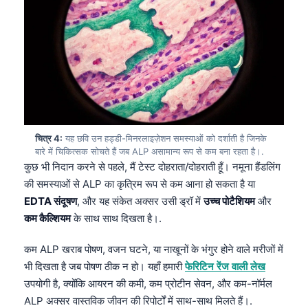
चित्र 4:
यह छवि उन हड्डी-मिनरलाइज़ेशन समस्याओं को दर्शाती है जिनके
बारे में चिकित्सक सोचते हैं जब ALP असामान्य रूप से कम बना रहता है।.
कुछ भी निदान करने से पहले, मैं टेस्ट दोहराता/दोहराती हूँ। नमूना हैंडलिंग
की समस्याओं से ALP का कृत्रिम रूप से कम आना हो सकता है या
EDTA संदूषण
, और यह संकेत अक्सर उसी ड्रॉ में
उच्च पोटैशियम
और
कम कैल्शियम
के साथ साथ दिखता है।.
कम ALP खराब पोषण, वजन घटने, या नाखूनों के भंगुर होने वाले मरीजों में
भी दिखता है जब पोषण ठीक न हो। यहाँ हमारी
फेरिटिन रेंज वाली लेख
उपयोगी है, क्योंकि आयरन की कमी, कम प्रोटीन सेवन, और कम-नॉर्मल
ALP अक्सर वास्तविक जीवन की रिपोर्टों में साथ-साथ मिलते हैं।.