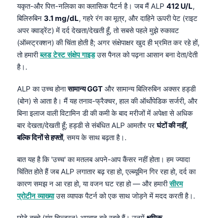
यकृत-और पित्त-नलिका का क्लासिक पैटर्न है। जब मैं ALP
412 U/L
,
बिलिरुबिन
3.1 mg/dL
, गहरे रंग का मूत्र, और दाहिने ऊपरी पेट (राइट
अपर क्वाड्रेंट) में दर्द देखता/देखती हूँ, तो सबसे पहले मुझे रुकावट
(ऑब्स्ट्रक्शन) की चिंता होती है; अगर संक्षेपाक्षर खुद ही भ्रमित कर रहे हों,
तो हमारी
ब्लड टेस्ट संक्षेप गाइड
उस पैनल को पढ़ना आसान बना देता/देती
है।.
ALP का उच्च होना
सामान्य GGT
और सामान्य बिलिरुबिन अक्सर हड्डी
(बोन) से आता है। मैं यह तनाव-फ्रैक्चर, हाल की ऑर्थोपेडिक सर्जरी, और
बिना इलाज वाली विटामिन डी की कमी के बाद मरीजों में अपेक्षा से अधिक
बार देखता/देखती हूँ; हड्डी से संबंधित ALP आमतौर पर
घंटों की नहीं,
बल्कि दिनों से हफ्तों
, समय के साथ बढ़ता है।.
बात यह है कि 'उच्च' का मतलब अपने-आप कैंसर नहीं होता। हम ज्यादा
चिंतित होते हैं जब ALP लगातार बढ़ रहा हो, एल्ब्यूमिन गिर रहा हो, दर्द का
कारण समझ न आ रहा हो, या वजन घट रहा हो — और हमारी
सीरम
प्रोटीन व्याख्या
उस व्यापक पैटर्न को एक साथ जोड़ने में मदद करती है।.
छोटे बच्चे (यंग चिल्ड्रन) अपवाद बने रहते हैं। उनमें
क्षणिक