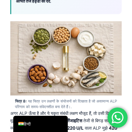
अत्यंत तेज हड्डी का दर्द
.
简体中文
Română
Türkçe
Ελληνικά
Português
Español
Italiano
עִבְרִית
Français
العربية
चित्र 8:
यह चित्र उन लक्षणों के संयोजनों को दिखाता है जो असामान्य ALP
Deutsch
परिणाम को समय-संवेदनशील बना देते हैं।.
अगर ALP ऊँचा है और ये यकृत संबंधी लक्षण मौजूद हैं, तो उसी दिन
English
मूल्यांकन समझदारी है क्योंकि
तीव्र कोलैंजाइटिस
तेजी से बिगड़ सकता है।
हिन्दी
व्यवहार में, बुखार और पीलिया के साथ
220 U/L
वाला ALP मुझे
420