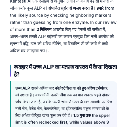
Kantesti AI एक एंज़ाइम से अनुमान लगाने के बजाय पड़ोसी मार्करों की
जाँच करके कुल ALP को
संभावित स्रोत से अलग करता है। हमारे
from
the likely source by checking neighboring markers
rather than guessing from one enzyme. In our review
of more than
2 मिलियन
अपलोड किए गए पैनलों की समीक्षा में,
अलग-थलग हल्की ALP बढ़ोतरी का कारण प्रमुख पित्त नली अवरोध की
तुलना में वृद्धि, हाल की अस्थि हीलिंग, या विटामिन डी की कमी से कहीं
अधिक बार समझाया गया।.
व्यवहार में उच्च ALP का मतलब वास्तव में कैसा दिखता
है?
उच्च ALP
सबसे अधिक बार
कोलेस्टेसिस
या
बढ़े हुए अस्थि टर्नओवर
.
को दर्शाता है। वयस्कों में, ऊपरी सीमा तक का मान अक्सर पहले दोबारा
जाँच किया जाता है, जबकि ऊपरी सीमा से ऊपर के मान आमतौर पर पित्त
नली रोग, पेजेट रोग, मेटास्टेसिस, या इंफिल्ट्रेटिव यकृत समस्याओं के
लिए अधिक केंद्रित खोज शुरू कर देते हैं।
1.5 गुना तक
the upper
limit is often rechecked first, while values above
3