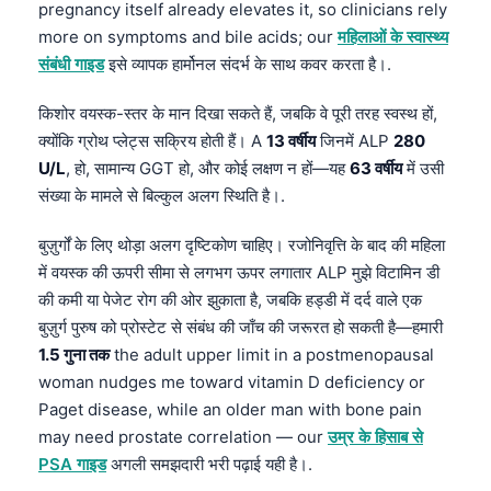
Gàidhlig
pregnancy itself already elevates it, so clinicians rely
more on symptoms and bile acids; our
महिलाओं के स्वास्थ्य
Euskara
संबंधी गाइड
इसे व्यापक हार्मोनल संदर्भ के साथ कवर करता है।.
Македонски јазик
Latviešu valoda
किशोर वयस्क-स्तर के मान दिखा सकते हैं, जबकि वे पूरी तरह स्वस्थ हों,
क्योंकि ग्रोथ प्लेट्स सक्रिय होती हैं। A
13 वर्षीय
जिनमें ALP
280
Galego
U/L
, हो, सामान्य GGT हो, और कोई लक्षण न हों—यह
63 वर्षीय
में उसी
অসমীয়া
संख्या के मामले से बिल्कुल अलग स्थिति है।.
සිංහල
बुज़ुर्गों के लिए थोड़ा अलग दृष्टिकोण चाहिए। रजोनिवृत्ति के बाद की महिला
سنڌي
में वयस्क की ऊपरी सीमा से लगभग ऊपर लगातार ALP मुझे विटामिन डी
پښتو
की कमी या पेजेट रोग की ओर झुकाता है, जबकि हड्डी में दर्द वाले एक
बुज़ुर्ग पुरुष को प्रोस्टेट से संबंध की जाँच की जरूरत हो सकती है—हमारी
1.5 गुना तक
the adult upper limit in a postmenopausal
Slovenčina
woman nudges me toward vitamin D deficiency or
Hrvatski
Paget disease, while an older man with bone pain
Suomi
may need prostate correlation — our
उम्र के हिसाब से
PSA गाइड
अगली समझदारी भरी पढ़ाई यही है।.
Қазақ тілі