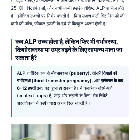
तो हड्डी-केंद्रित फॉलो-अप में आम तौर पर कैल्शियम, फॉस्फेट, PTH,
25-OH विटामिन डी, और कभी-कभी हड्डी-विशिष्ट ALP शामिल होते
हैं। इमेजिंग लक्षणों पर निर्भर करती है—बिना लक्षण वाली विटामिन डी की
कमी की जाँच, फोकल हड्डी के दर्द से बिल्कुल अलग होती है।.
कब ALP उच्च होता है, लेकिन फिर भी गर्भावस्था,
किशोरावस्था या उम्र बढ़ने के लिए सामान्य माना जा
सकता है?
ALP शारीरिक रूप से
यौवनावस्था (puberty)
,
तीसरी तिमाही की
गर्भावस्था (third-trimester pregnancy)
, और
फ्रैक्चर के बाद
6-12 हफ्तों तक
. बढ़ा हुआ हो सकता है। ये क्लासिक संदर्भ-फंदे
(context traps) हैं; उम्र और कहानी के बिना, लैब रिपोर्ट
वास्तविकता से कहीं ज्यादा खराब दिख सकती है।.
Norsk bokmål
Ślōnskŏ gŏdka