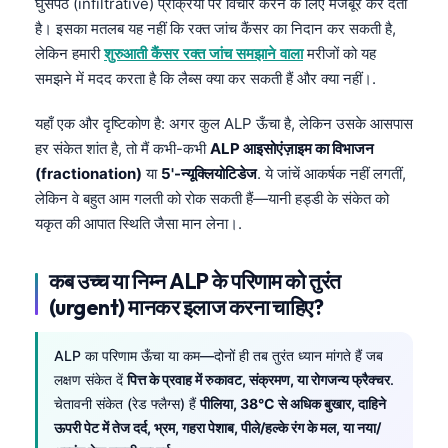
घुसपैठ (infiltrative) प्रक्रिया पर विचार करने के लिए मजबूर कर देता
Čeština
है। इसका मतलब यह नहीं कि रक्त जांच कैंसर का निदान कर सकती है,
日本語
लेकिन हमारी
शुरुआती कैंसर रक्त जांच समझाने वाला
मरीजों को यह
Eesti
समझने में मदद करता है कि लैब्स क्या कर सकती हैं और क्या नहीं।.
Azərbaycan dili
यहाँ एक और दृष्टिकोण है: अगर कुल ALP ऊँचा है, लेकिन उसके आसपास
Bosanski
हर संकेत शांत है, तो मैं कभी-कभी
ALP आइसोएंज़ाइम का विभाजन
(fractionation)
या
5'-न्यूक्लियोटिडेज
. ये जांचें आकर्षक नहीं लगतीं,
Svenska
लेकिन वे बहुत आम गलती को रोक सकती हैं—यानी हड्डी के संकेत को
Српски језик
यकृत की आपात स्थिति जैसा मान लेना।.
Íslenska
Հայերեն
कब उच्च या निम्न ALP के परिणाम को तुरंत
(urgent) मानकर इलाज करना चाहिए?
Bahasa Indonesia
Nederlands
ALP का परिणाम ऊँचा या कम—दोनों ही तब तुरंत ध्यान मांगते हैं जब
Dansk
लक्षण संकेत दें
पित्त के प्रवाह में रुकावट, संक्रमण, या रोगजन्य फ्रैक्चर
.
चेतावनी संकेत (रेड फ्लैग्स) हैं
पीलिया, 38°C से अधिक बुखार, दाहिने
Български
ऊपरी पेट में तेज दर्द, भ्रम, गहरा पेशाब, पीले/हल्के रंग के मल, या नया/
فارسی