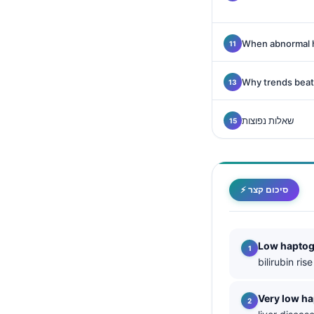
Català
O‘zbekcha
When abnormal h
Українська
አማርኛ
Why trends beat 
Kiswahili
שאלות נפוצות
ភាសាខ្មែរ
ဗမာစာ
ไทย
⚡ סיכום קצר
Tagalog
Tiếng Việt
Bahasa Melayu
Low haptog
bilirubin ris
മലയാളം
ಕನ್ನಡ
Very low h
ગુજરાતી