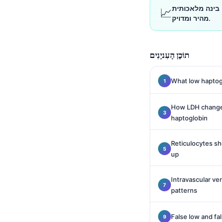
Gàidhlig
ות דם בינה מלאכותית
📈
Euskara
מהיר ומדויק.
Македонски јазик
Latviešu valoda
תוֹכֶן הָעִניָנִים
Galego
What low haptogl
অসমীয়া
සිංහල
How LDH change
سنڌي
haptoglobin
پښتو
Reticulocytes s
up
Slovenčina
Intravascular ve
Hrvatski
patterns
Suomi
Қазақ тілі
False low and fa