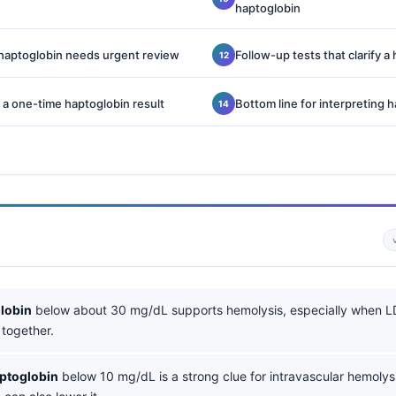
haptoglobin
aptoglobin needs urgent review
Follow-up tests that clarify a
a one-time haptoglobin result
Bottom line for interpreting 
lobin
below about 30 mg/dL supports hemolysis, especially when L
e together.
aptoglobin
below 10 mg/dL is a strong clue for intravascular hemolys