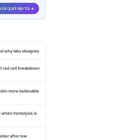
Kantesti בדיקת דם בינה מלאכותית →
nd why labs disagree
rt red cell breakdown
obin more believable
 when hemolysis is
der after low