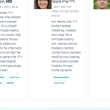
ד"ר שרה מיטשל
תומאס קליין, MD
יועץ רפואי ראשי -
קצין רפואי ראשי, קנטסטי AI
פתולוגיה קלינית ורפואה
ד״ר תומאס 
פנימית
המטולוג קליני מ
ד״ר שרה מיטשל היא
המועצה ורופא 
פתולוגית קלינית
למ
מוסמכת, עם למעלה
ברפואה מעבדתית
מ-18 שנות ניסיון
קליני בסיוע בינה
ברפואה מעבדתית
כמנהל הרפואה
ובניתוח אבחנתי. היא
ti AI
מחזיקה בהסמכות
פיקוח קליני על הד
התמחות בכימיה קלינית,
של רשת הנוירונים
ופרסמה רבות על לוחות
ד״ר קליין פרסם רב
סמנים ביולוגיים וניתוח
פרשנות סמנים 
מעבדתי במסגרת
ואבחון מעבדתי ב
פרקטיקה קלינית.
רפואה מעבדתית.
ResearchGate
גוגל סקולר
Gate
גוגל סקולר
ORCID
אקדמי