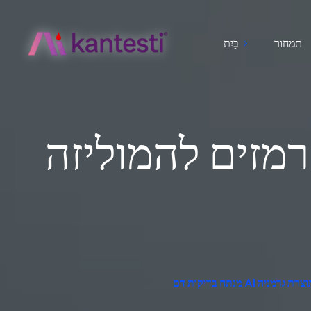
תמחור
בַּיִת
רמזים להמוליזה
בדה, תוצרת גרמניה