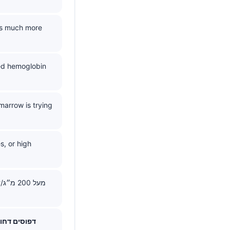
es much more
sed hemoglobin
arrow is trying
s, or high
דפוסים דחו