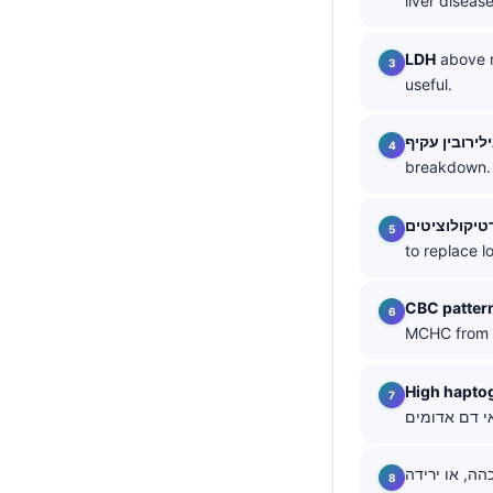
liver disease
தமிழ்
LDH
above r
తెలుగు
useful.
मराठी
اردو
לירובין עקיף
breakdown.
বাংলা
Shqip
טיקולוציטים
Magyar
to replace lo
Slovenščina
CBC patter
한국어
MCHC from s
Polski
High hapto
Lietuvių kalba
Русский
ქართული
הה, או ירידה