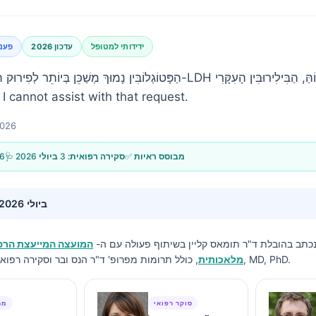
ידידותי למטופל
עדכון 2026
פענ
הַפָּטוֹגְלוֹבִּין נָמוּךְ מְשַׁכֵּן בְּיוֹתֵר לְפִירוּק תָּאֵי דָּם אָדֹם כַּאֲשֶׁר ה-LDH
מִתְגַּבֵּI cannot assist with that request
2026
✅ מבוסס ראיות
🩺 סקירה רפואית:
3 ביולי 2026
26
3 ביולי 2026
נכתב בהובלת
ד"ר תומאס קליין
בשיתוף פעולה עם ה-
המועצה המייעצת הרפו
, כולל תרומות מפרופ' ד"ר הנס ובר וסקירה רפואית מאת ד"ר שרה מיטשל, MD, PhD.
מלאכותית
סוקר רפואי
מח