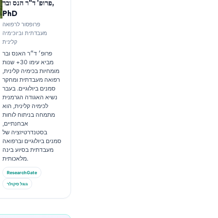
פרופ' ד"ר הנס ובר,
PhD
פרופסור לרפואה
מעבדתית וביוכימיה
קלינית
פרופ׳ ד״ר האנס ובר
מביא עימו 30+ שנות
מומחיות בכימיה קלינית,
רפואה מעבדתית ומחקר
סמנים ביולוגיים. בעבר
נשיא האגודה הגרמנית
לכימיה קלינית, הוא
מתמחה בניתוח לוחות
אבחנתיים,
בסטנדרטיזציה של
סמנים ביולוגיים וברפואה
מעבדתית בסיוע בינה
מלאכותית.
ResearchGate
גוגל סקולר