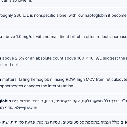
 can also lower it.
oughly 280 U/L is nonspecific alone; with low haptoglobin it becom
above 1.0 mg/dL with normal direct bilirubin often reflects increa
בי
above 2.5% or an absolute count above 100 x 10^9/L suggest the m
ר
st red cells.
n
matters: falling hemoglobin, rising RDW, high MCV from reticulocyte
pherocytes changes the interpretation.
מעל 200 מ״ג/ד״ל בדרך כלל משקף דלקת, עקה ברקמתית, הריון, קורטיקוסטרואידים
globin
או עישון—ולא עודף תאי דם אדומים.
פים
כולל אנמיה בתוספת סכיסטוציטים, טסיות נמוכות, פגיעה כלייתית, שתן כ