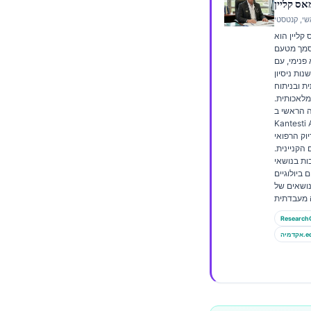
Frysk
קליין הוא
Esperanto
וסמך מטעם
Беларуская мова
פנימי, עם
עלה מ-15 שנות ניסיון
Татар теле
 ובניתוח
 מלאכותית.
Кыргызча
 הראשי ב-
Kantes, הוא מספק
ئۇيغۇرچە
יוק הרפואי
 הקניינית.
Cebuano
ות בנושאי
ביולוגיים
Basa Jawa
נושאים של
ພາສາລາວ
Монгол
Research
ה.edu
Afrikaans
العربية المغربية
Occitan