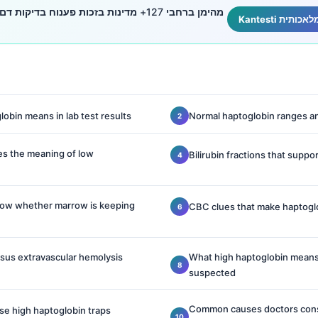
מהימן ברחבי 127+ מדינות בזכות פענוח בדיק
obin means in lab test results
Normal haptoglobin ranges a
s the meaning of low
Bilirubin fractions that suppo
how whether marrow is keeping
CBC clues that make haptogl
rsus extravascular hemolysis
What high haptoglobin means
suspected
Common causes doctors consi
lse high haptoglobin traps