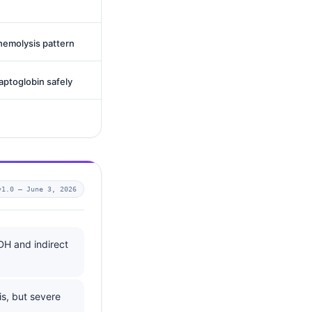
 hemolysis pattern
haptoglobin safely
v1.0 —
June 3, 2026
DH and indirect
is, but severe