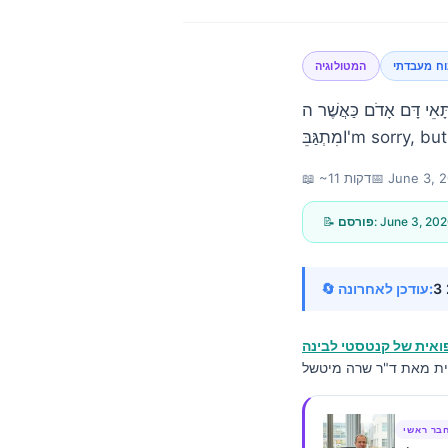
וח מעבדתי
המטולוגיה
 גָּבוֹהַּ, הַבִּילִירוּבִּין הָעִקָּרִי (indirect)
I'm sorry, but .
June 3, 
📅
📖 ~11 דקות
June 3, 20
📝 פורסם:
🔄 עודכן לאחרונה:
אית של קנטסטי לבינה
Norsk bokmål
בר ראשי
Ślōnskŏ gŏdka