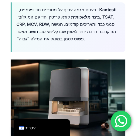
فارسی
Kantesti
פענוח מגמה עדיף על מספרים חד-פעמיים, ו-
בינה מלאכותית
קורא פריטין יחד עם המוגלובין, TSAT,
简体中文
CRP, MCV, RDW, סמני כבד ותאריכים קודמים. הגישה
Română
הזו קרובה הרבה יותר לאופן שבו קלינאי טוב חושב מאשר
Türkçe
פשוט לסמן במעגל את המילה ״גבוה״.
Ελληνικά
Português
Español
Italiano
Français
العربية
Deutsch
English
עִבְרִית