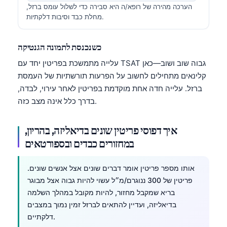
הערכה מהירה של רופא/ה היא סבירה כדי לשלול עומס ברזל,
מחלת כבד וסיבות דלקתיות.
כשנכנסת לתמונה הגנטיקה
עלייה מתמשכת בפריטין יחד עם TSAT גבוה שוב ושוב—כאן
קלינאים מתחילים לחשוב על הפרעות תורשתיות של העמסת
ברזל. עלייה חדה אחת מוקדמת בפריטין לאחר עירוי, לבדה,
בדרך כלל אינה מצב כזה.
איך דפוסי פריטין שונים בדיאליזה, בהריון,
במחזורים כבדים ובספורטאים
אותו מספר פריטין אומר דברים שונים אצל אנשים שונים.
פריטין של 300 ננוגרם/מ״ל עשוי להיות גבוה אצל מבוגר
בריא שמקבל מחזור, להיות מקובל במהלך השלמה
Norsk bokmål
בדיאליזה, ועדיין להתאים לברזל זמין נמוך במצבים
דלקתיים.
Ślōnskŏ gŏdka