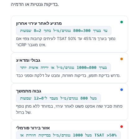
בדיקות גנטיות או הדמיה.
מרגיע לאחר עירוי אחרון
עד בערך 300–800 ננוגרם/מ״ל בתוך 2–8 שבועות
לעיתים קרובות צפוי אם TSAT נמוך בערך מ־45% עד 50%
ו־CRP אינו מוגבר.
גבולי ומדאיג
בערך 800–1000 ננוגרם/מ״ל או ירידה איטית יותר
נדרש בדיקת תזמון, בדיקות חוזרות, ומבט על דלקת וסמני כבד.
גבוה מתמשך
מעל 800 ננוגרם/מ״ל מעבר ל־8–12 שבועות
פחות סביר שזה אפקט פשוט לאחר עירוי, במיוחד ללא מתן נוסף
של ברזל.
אזור בירור פורמלי
מעל 1000 ננוגרם/מ״ל בבדיקות חוזרות או TSAT >50%