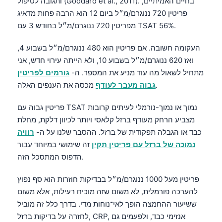
ותגובה לטיפול (Goddard et al., 2011). בחיים האמיתיים,
פריטין 720 ננוגרם/מ״ל ביום 12 הוא הרבה פחות מדאיג
מפריטין 720 ננוגרם/מ״ל בחודש 3 עם TSAT 56%.
העקומה חשובה. אם פריטין הוא 480 ננוגרם/מ״ל בשבוע 4,
ואז 620 ננוגרם/מ״ל בשבוע 10, ולא הייתה עירוי חדש, אני
מתחיל לשאול מה עוד מניע את המספר. ה-
גורמים לפריטין
מכסה את הענפים האלה.
גבוה מעבר לעודף
פריטין גבוה עם TSAT נמוך או נמוך-נורמלי לעיתים קרובות
מצביע הרחק מעודף ברזל קלאסי ויותר לכיוון דלקת, מחלת
כבד או הגבלה תפקודית של ברזל. ההסבר שלנו על ה-
רוויה
נמוכה של ברזל עם פריטין תקין
זה שימושי במיוחד עבור
הדפוס המתסכל הזה.
פריטין מעל 1000 ננוגרם/מ״ל בבדיקות חוזרות הוא סף נפוץ
להערכה פורמלית, לא משום שזה מוכיח רעילות, אלא משום
ששיעור ההחמצה הופך לאי־נוחות מדי. בדרך כלל זה מוביל
לחזרה על בדיקות ברזל, CRP, אנזימי כבד, ולפעמים גם