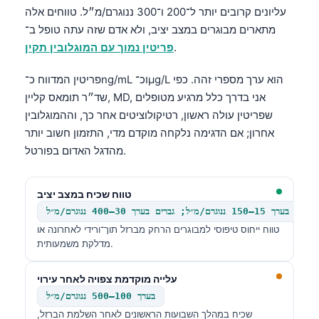
עליונים קרובים יותר ל־200 ו־300 ננוגרם/מ״ל. טווחים אלה
מתארים מבוגרים במצב יציב, ולא אדם שזה עתה טופל ב־
.
פריטין נמוך עם המוגלובין תקין
פריטין המדווח כ־ng/mL וכ־µg/L הוא ערך מספרי זהה. כפי
שד״ר תומאס קליין, MD, אני בדרך כלל מרגיע מטופלים
שפריטין עולה ראשון, רטיקולוציטים אחר כך, וההמוגלובין
אחרון; אם הדגימה נלקחה מוקדם מדי, התזמון חשוב יותר
מהדגל האדום בפורטל.
טווח שכיח במצב יציב
נשים בערך 15–150 ננוגרם/מ״ל; גברים בערך 30–400 ננוגרם/מ״ל
טווח ייחוס טיפוסי למבוגרים הרחק מברזל תוך־ורידי לאחרונה או
מדלקת משמעותית.
עלייה מוקדמת צפויה לאחר עירוי
בערך 100–500 ננוגרם/מ״ל
שכיח במהלך השבועות הראשונים לאחר השלמת הברזל,