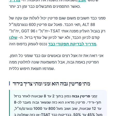
כאשר התסמינים מתבשלים כבר זמן רב יותר.
סמני כבד חשובים משום שגם פריטין יכול לעלות עם עקה של
תאי הכבד. פאנל עם פריטין 600 ננוגרם/מ״ל, ALT 88
יח׳/ל׳, GGT 96 יח׳/ל׳ ו-TSAT רק בגבול העליון מפנה אותי
קודם לכיוון הכבד, ולא ישר לכיוון של עודף ברזל. ה-
שלנו
נכנס לעומק בדפוס הזה.
מדריך לבדיקת תפקודי כבד
אני רואה את זה אצל רצים ובאנשים עם כבד שומני כל הזמן.
הפריטין באמת גבוה, אבל המשמעות שונה לחלוטין ממה
שמרמז תוצאת חיפוש כללית.
מתי פריטין גבוה הוא זמני ומתי צריך בירור
זְמַנִי
פריטין גבוה
נפוץ בתוך 2 עד 8 שבועות לאחר ברזל
תוך-ורידי. פריטין מדאיג הוא כזה שנשאר גבוה מעבר לכ-8
עד 12 שבועות, שוב ושוב מעל 800 עד 1000 ננוגרם/מ״ל,
או כזה שמלווה ב-TSAT מעל 45% עד 50%, בבדיקות כבד