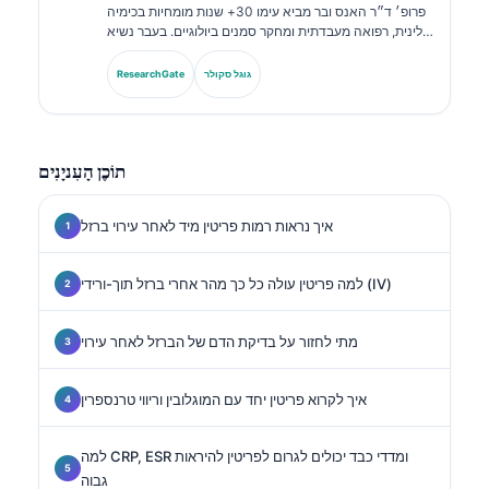
פרופ׳ ד״ר האנס ובר מביא עימו 30+ שנות מומחיות בכימיה
קלינית, רפואה מעבדתית ומחקר סמנים ביולוגיים. בעבר נשיא
האגודה הגרמנית לכימיה קלינית, הוא מתמחה בניתוח לוחות
אבחנתיים, בסטנדרטיזציה של סמנים ביולוגיים וברפואה
גוגל סקולר
ResearchGate
מעבדתית בסיוע בינה מלאכותית.
תוֹכֶן הָעִניָנִים
איך נראות רמות פריטין מיד לאחר עירוי ברזל
למה פריטין עולה כל כך מהר אחרי ברזל תוך-ורידי (IV)
מתי לחזור על בדיקת הדם של הברזל לאחר עירוי
איך לקרוא פריטין יחד עם המוגלובין וריווי טרנספרין
למה CRP, ESR ומדדי כבד יכולים לגרום לפריטין להיראות
גבוה