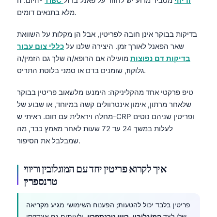
TIBC וריווי
מסביר מדוע יש לחזור על פאנל ברזל
היום. ה-
מלא בתנאים דומים.
בדיקות בבוקר אינן חובה לפריטין, אבל הן מקלות על השוואת
שאר הפאנל לאורך זמן. היצירה שלנו על
כללי צום עבור
בדיקות דם נפוצות
מועילה אם הרופא/ה שלך גם הזמין/ה
גלוקוז, שומנים בדם או סמני בלוטת התריס.
טיפ פרקטי אחד מהקליניקה: הימנעו מלשאוב פריטין בבוקר
שלאחר מרתון, אימון אינטרוולים קשה במיוחד, או שבוע של
מחלה ויראלית עם חום. ראיתי ש-CRP ופריטין שניהם נוטים
לעלות במשך 24 עד 72 שעות לאחר מאמץ כבד, מה
שמבלבל את הסיפור.
איך לקרוא פריטין יחד עם המוגלובין וריווי
טרנספרין
פריטין בלבד יכול להטעות; הפענוח השימושי מגיע מקריאה
שלו לצד
הֵמוֹגלוֹבִּין
,
ריווי טרנספרין
, ולעיתים גם אינדקסי