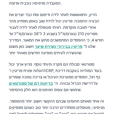
Gàidhlig
המעבדה מדפיסה כוכבית אדומה.
Euskara
הריון, התאוששות לאחר לידה ודימום וסת כבד יוצרים את
Македонски јазик
הבעיה ההפוכה: פריטין יכול לרדת שוב באופן מפתיע מהר
Latviešu valoda
אחרי תגובה מוקדמת. ראיתי מטופלת לאחר לידה לעבור
מפריטין 210 ננוגרם/מ״ל בשבוע 3 ל־38 ננוגרם/מ״ל עד
Galego
חודש 4, כי ההפסדים המתמשכים מחקו את המאגר. המדריך
অসমীয়া
שלנו ל־
פריטין בבירורי נשירת שיער
חשוב כאן משום
සිංහල
שהנשירה לעיתים מופיעה חודשים מאוחר יותר.
سنڌي
ספורטאי סבולת הם מקרה מיוחד נוסף. מרוץ ארוך יכול
پښتو
להעלות זמנית פריטין ו־CRP, בעוד המוליזה בעקבות דריכת
כף רגל, הפסדים ממערכת העיכול או צריכה נמוכה שומרים
על דרישת הברזל גבוהה. ה־
בדיקות דם של ספורטאים
Slovenčina
שימושי אם עומס האימונים הוא חלק מהסיפור.
Hrvatski
זה אחד מאותם תחומים שבהם ההקשר חשוב יותר מהמספר.
Suomi
מניסיוני, מטופלים מסתדרים הרבה יותר טוב כשהם מפסיקים
Қазақ тілі
לשאול אם פריטין הוא ״טוב״ או ״רע״ ומתחילים לשאול למה