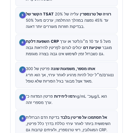
רוויה של טרנספרין
עלייה של 20%
הקשר של TSAT
עד 45% נפוצה במהלך ההחלמה; ערכים מעל 50%
בבדיקות חוזרות מעוררים יותר דאגה.
מעל 5 עד 10 מ״ג/ליטר או ערך
CRP
השפעת דלקת
מוגבר
שקיעת דם
יכולים לגרום לפֶריטין להיראות גבוה
גם כשברזל זמין לשימוש אינו גבוה בצורה מוגזמת.
אותו מספר, משמעות שונה
פריטין של 300
ננוגרם/מ״ל יכול להיות מרגיע לאחר עירוי, אך הוא חריג
מאוד אצל מבוגר בגיל הפוריות שלא טופל.
רמז ליחידות
פריטין המדווח כ־ng/mL וכ־µg/L הוא
ערך מספרי זהה.
אל תסתמכו על פריטין בלבד
בדיקת הדם הברזלית
השימושית ביותר לאחר עירוי כוללת בדרך כלל פריטין,
המוגלובין, ריווי טרנספרין, ולעיתים קרובות גם CRP.