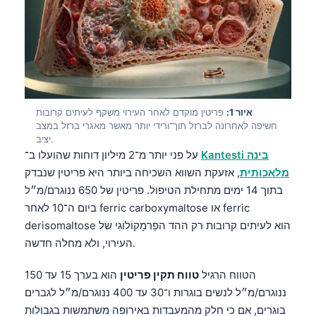
איור 1:
פריטין מוקדם לאחר העירוי משקף לעיתים קרובות
חשיפה לאחרונה לברזל תוך־ורידי יותר מאשר מאגרי ברזל במצב
יציב.
Kantesti בינה
על פני יותר מ־2 מיליון דוחות שהועלו ב־
מלאכותית
, אזעקת השווא השכיחה ביותר היא פריטין שנבדק
בתוך 14 ימים מתחילת הטיפול. פריטין של 650 ננוגרם/מ״ל
ביום ה־10 לאחר ferric carboxymaltose או ferric
derisomaltose הוא לעיתים קרובות רק ההד הפַרמָקוֹלוֹגִי של
העירוי, ולא מחלה חדשה.
הטווח הרגיל
טווח תקין פריטין
הוא בערך 15 עד 150
ננוגרם/מ״ל לנשים בוגרות ו־30 עד 400 ננוגרם/מ״ל לגברים
בוגרים, אם כי חלק מהמעבדות באירופה משתמשות בגבולות