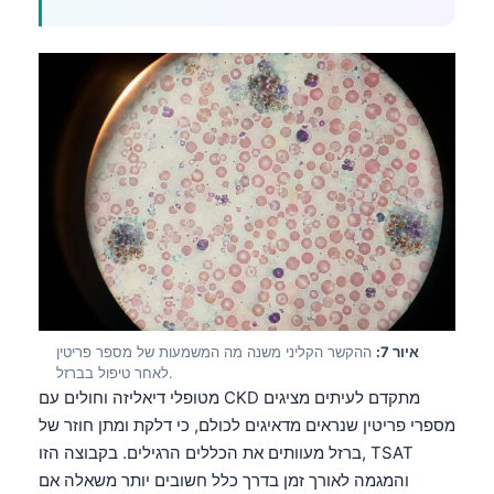
Frysk
Esperanto
Беларуская мова
Татар теле
Кыргызча
ئۇيغۇرچە
Cebuano
Basa Jawa
ພາສາລາວ
Монгол
איור 7:
ההקשר הקליני משנה מה המשמעות של מספר פריטין
לאחר טיפול בברזל.
Afrikaans
מטופלי דיאליזה וחולים עם CKD מתקדם לעיתים מציגים
العربية المغربية
מספרי פריטין שנראים מדאיגים לכולם, כי דלקת ומתן חוזר של
ברזל מעוותים את הכללים הרגילים. בקבוצה הזו, TSAT
Occitan
והמגמה לאורך זמן בדרך כלל חשובים יותר משאלה אם