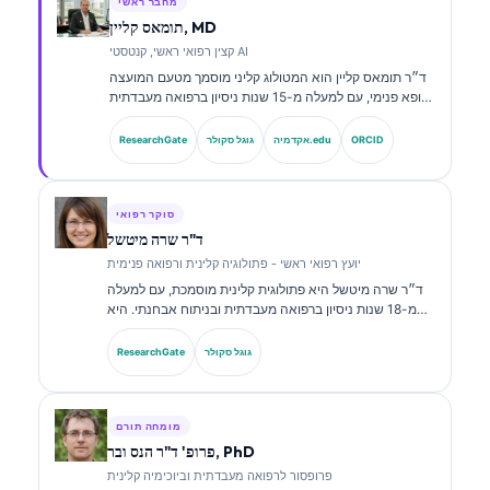
מחבר ראשי
תומאס קליין, MD
קצין רפואי ראשי, קנטסטי AI
ד״ר תומאס קליין הוא המטולוג קליני מוסמך מטעם המועצה
ורופא פנימי, עם למעלה מ-15 שנות ניסיון ברפואה מעבדתית
ובניתוח קליני בסיוע בינה מלאכותית. כמנהל הרפואה הראשי
ב-Kantesti AI, הוא מספק פיקוח קליני על הדיוק הרפואי של
ORCID
אקדמיה.edu
גוגל סקולר
ResearchGate
רשת הנוירונים הקניינית. ד״ר קליין פרסם רבות בנושאי
פרשנות סמנים ביולוגיים ואבחון מעבדתי בנושאים של רפואה
מעבדתית.
סוקר רפואי
ד"ר שרה מיטשל
יועץ רפואי ראשי - פתולוגיה קלינית ורפואה פנימית
ד״ר שרה מיטשל היא פתולוגית קלינית מוסמכת, עם למעלה
מ-18 שנות ניסיון ברפואה מעבדתית ובניתוח אבחנתי. היא
מחזיקה בהסמכות התמחות בכימיה קלינית, ופרסמה רבות על
לוחות סמנים ביולוגיים וניתוח מעבדתי במסגרת פרקטיקה
גוגל סקולר
ResearchGate
קלינית.
מומחה תורם
פרופ' ד"ר הנס ובר, PhD
פרופסור לרפואה מעבדתית וביוכימיה קלינית