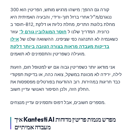
Čeština
קורה גם ההפך: מישהו מרגיש מותש, הפריטין הוא 300
日本語
ננוגרם/מ״ל אחרי ברזל תוך-ורידי, והבעיה האמיתית היא
Eesti
חוסר ב-B12, מחלת בלוטת התריס, מחלת כליות או דלקת
כרונית. המדריך שלנו ל
חוסר המוגלובין גורם ל־
עוזר
Azərbaycan dili
כשאנמיה לא התנהגה כפי שציפינו. ההשוואה שלנו של
אילו
Bosanski
בדיקות מעבדה מראות בצורה הטובה ביותר דלקת
Svenska
מועילה כשפריטין והתסמינים לא תואמים.
Српски језик
אני מודאג יותר כשפריטין גבוה וגם יש למטופל חום, הזעות
Íslenska
לילה, ירידה לא מכוונת במשקל, צואה כהה, או בדיקות תפקודי
Հայերեն
כבד חריגות במהירות. רוב ההודעות בפורטלים מפספסות את
החלק הזה, ולכן הסיפור האנושי עדיין חשוב.
Bahasa Indonesia
हिन्दी
מספרים חשובים, אבל דפוס ותסמינים עדיין מנצחים.
Nederlands
איך Kantesti AI מפרש מגמות פריטין מדוחות
Dansk
מעבדה אמיתיים
Български