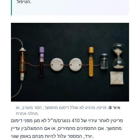
הטיפול.
தமிழ்
తెలుగు
मराठी
اردو
বাংলা
Shqip
Magyar
Slovenščina
한국어
Polski
איור 8:
פריטין מרגיע לא שולל דימום מתמשך, חסר מעורב, או
Lietuvių kalba
מחלה אחרת.
פריטין לאחר עירוי של 410 ננוגרם/מ״ל לא מגן מפני דימום
Русский
מתמשך. אם התסמינים מחמירים, או אם ההמוגלובין עדיין
ქართული
יורד, המספר עלול להיות מנחם באופן שגוי.