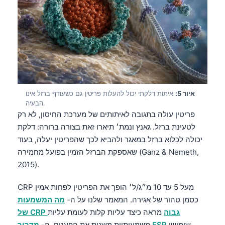
איור 5:
איתות דלקתי יכול להעלות פריטין גם כשעודף ברזל אינו
הבעיה.
פריטין עולה בתגובה לאיתותים של מערכת החיסון, לא רק
לטעינת ברזל. גאנץ ונמת׳ תיארו זאת בצורה ברורה: דלקת
יכולה לכלוא ברזל במאגר ולהביא לכך שהפריטין יעלה, בעוד
שאספקת הברזל הזמין בפועל מחמירה (Ganz & Nemeth,
2015).
CRP מעל 5 עד 10 מ״ג/ל׳ הופך את הפריטין לפחות אמין
כסמן טהור של אגירה. המאמר שלנו על ה-
מה המשמעות
של CRP גבוה
מראה כיצד עליות קלות לעומת עליות
שימושי
מדריך ESR
משמעותיות משנות את הפענוח. ה-