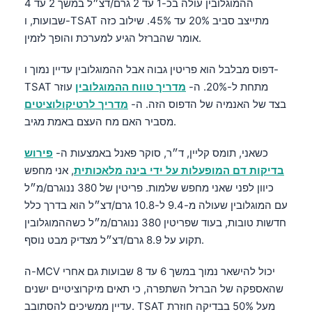
ההמוגלובין עולה בכ-1 עד 2 גרם/דצ״ל במשך 2 עד 4
שבועות, ו-TSAT מתייצב סביב 20% עד 45%. שילוב כזה
אומר שהברזל הגיע למערכת והופך לזמין.
דפוס מבלבל הוא פריטין גבוה אבל ההמוגלובין עדיין נמוך ו-
TSAT מתחת ל-20%. ה-
מדריך טווח ההמוגלובין
עוזר
בצד של האנמיה של הדפוס הזה. ה-
מדריך לרטיקולוציטים
מסביר האם מח העצם באמת מגיב.
כשאני, תומס קליין, ד״ר, סוקר פאנל באמצעות ה-
פירוש
בדיקות דם המופעלות על ידי בינה מלאכותית
, אני מחפש
כיוון לפני שאני מחפש שלמות. פריטין של 380 ננוגרם/מ״ל
עם המוגלובין שעולה מ-9.4 ל-10.8 גרם/דצ״ל הוא בדרך כלל
חדשות טובות, בעוד שפריטין 380 ננוגרם/מ״ל כשההמוגלובין
תקוע על 8.9 גרם/דצ״ל מצדיק מבט נוסף.
ה-MCV יכול להישאר נמוך במשך 6 עד 8 שבועות גם אחרי
שהאספקה של הברזל השתפרה, כי תאים מיקרוציטיים ישנים
עדיין ממשיכים להסתובב. TSAT מעל 50% בבדיקה חוזרת