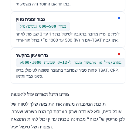
במיוחד אם החוסר היה משמעותי.
גבוה זמנית נפוץ
בערך 500–800 ננוגרם/מ״ל
לעיתים עדיין מדובר בתגובה לטיפול בתוך 1 עד 3 שבועות לאחר
500 עד 1000 מ״ג ברזל תוך-ורידי (IV) אם ה-TSAT אינו גבוה.
נדרש עיון בהקשר
>800-1000 ננוגרם/מ״ל או מתמשך מעבר ל-8-12 שבועות
פחות סביר שמדובר בתגובה פשוטה לטיפול; בדקו TSAT, CRP,
סמני כבד ותזמון.
מדוע הדגל האדום יכול להטעות
תוכנת המעבדה משווה את התוצאה שלך לטווח של
אוכלוסייה, ולא לעובדה שרק הוזרקת לך מנה בשבוע שעבר.
לכן פריטין ש״גבוה״ מבחינה טכנית עדיין יכול להיות התוצאה
הצפויה של טיפול יעיל.