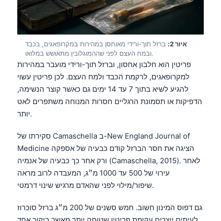
איור 2:
ברזל תוך-ורידי מאוחסן במהירות במקרופאגים, בכבד
ובמח העצם לפני שההמוגלובין מתאושש במלואו.
פריטין הוא חלבון אחסון, וברזל תוך-ורידי מועבר במהירות
למקרופאגים, לרקמת הכבד ולמח העצם. לכן פריטין עשוי
להגיע לשיא בתוך 7 עד 14 ימים גם כאשר קוצר הנשימה,
הדפיקות או תסמונת הרגליים חסרות המנוחה משתפרים לאט
יותר.
סקירתו של Camaschella ב-New England Journal of
Medicine הציגה את חסר הברזל קודם כבעיה של אספקה
ורק אחר כך כבעיה של אנמיה (Camaschella, 2015). לאחר
עירוי של 500 עד 1000 מ״ג, המעבדה לרוב מראה
שיפור/מילוי לפני שהאדם מרגיש שינוי דרמטי.
גם דפוס המינון חשוב. חמש סשנים של 200 מ״ג ברזל סוכרוז
לעיתים יוצרים עקומת פריטין שטוחה יותר מאשר ביקור אחד