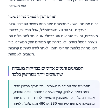
Català
הוא משתנה.
O‘zbekcha
יעדי פריטין לתסמיני נשירת שיער
Українська
רבים ממומחי השיער מרגישים יותר בנוח כאשר הפריטין גבוה
አማርኛ
בערך מ-50 עד 70 ננוגרם/מ״ל, אבל הראיות, בכנות,
Kiswahili
מעורבות, והיעד הזה אינו אוניברסלי. אני אומר למטופלים עם
נשירה לטפל באדם, לא בגזרת סף מפורום יופי; המשך איבוד
ភាសាខ្មែរ
דם, מחלת בלוטת התריס ותזמון לאחר לידה לעיתים קרובות
ဗမာစာ
חשובים לא פחות.
ไทย
תסמינים ודגלים אדומים בבדיקות מעבדה
Tagalog
שחשובים יותר מפריטין בלבד
Tiếng Việt
Bahasa Melayu
תסמינים יחד עם דפוס חשובים יותר מערך פריטין יחיד.
മലയാളം
כאב בחזה, עילפון, קוצר נשימה במנוחה, צואה שחורה,
איבוד דם גלוי, או המוגלובין שממשיך לרדת—דחופים יותר
ಕನ್ನಡ
מהשאלה אם הפריטין הוא 280 או 480 ננוגרם/מ״ל לאחר
ગુજરાતી