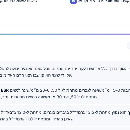
ות הפרקטית
שאלות לשאול לפני שמק
ין נמוך
בדרך כלל פירושו דלקת יחד עם אנמיה, אבל עצם האנמיה יכולה להעלו
ESR על ידי שינוי האופן שבו תאי הדם האדומים שוקעים.
הוא לעיתים קרובות 0–15 מ״מ/שעה לגברים מתחת לגיל 50, 0–20 מ״מ/שעה לנשים
טווח תקין של ESR
מתחת לגיל 50, ועד 30 מ״מ/שעה בנשים מבוגרות יותר, תלוי במעבדה.
ך
הוא נפוץ מתחת ל-13.5 גרם/ד״ל בגבר
שאינן בהריון, ומתחת ל-11.0 גרם/ד״ל בהרבה מצבי הריון.