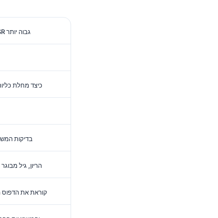
מדוע אנמיה יכולה לדחוף את ה-ESR גבוה יותר
כיצד מחלת כליות
בדיקות המשך 
הריון, גיל מבוגר
כיצד Kantesti AI קוראת את