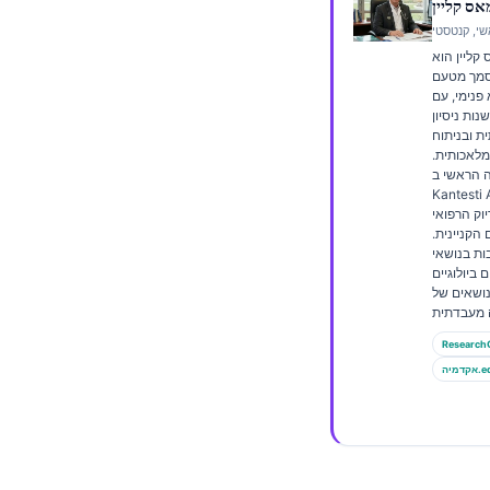
Frysk
קליין הוא
Esperanto
וסמך מטעם
Беларуская мова
פנימי, עם
עלה מ-15 שנות ניסיון
Татар теле
 ובניתוח
 מלאכותית.
Кыргызча
 הראשי ב-
Kantes, הוא מספק
ئۇيغۇرچە
יוק הרפואי
 הקניינית.
Cebuano
ות בנושאי
ביולוגיים
Basa Jawa
נושאים של
ພາສາລາວ
Монгол
Research
ה.edu
Afrikaans
العربية المغربية
Occitan