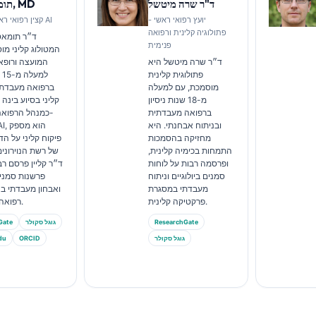
ד"ר שרה מיטשל
תומאס קליין, MD
יועץ רפואי ראשי -
קצין רפואי ראשי, קנטסטי AI
פתולוגיה קלינית ורפואה
ד״ר תומאס 
פנימית
המטולוג קליני מ
ד״ר שרה מיטשל היא
המועצה ורופא 
פתולוגית קלינית
למ
מוסמכת, עם למעלה
ברפואה מעבדתית
מ-18 שנות ניסיון
קליני בסיוע בינה
ברפואה מעבדתית
כמנהל הרפואה
ובניתוח אבחנתי. היא
ti AI
מחזיקה בהסמכות
פיקוח קליני על הד
התמחות בכימיה קלינית,
של רשת הנוירונים
ופרסמה רבות על לוחות
ד״ר קליין פרסם רב
סמנים ביולוגיים וניתוח
פרשנות סמנים 
מעבדתי במסגרת
ואבחון מעבדתי ב
פרקטיקה קלינית.
רפואה מעבדתית.
ResearchGate
גוגל סקולר
Gate
גוגל סקולר
ORCID
אקדמי