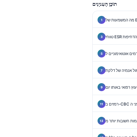
Gàidhlig
תוֹכֶן הָעִניָנִים
Euskara
Македонски јазик
Latviešu valoda
ת הדחיפות
Galego
অসমীয়া
සිංහල
ול אנמיה של דלקת
سنڌي
پښتو
וץ רפואי באותו יום
Slovenčina
Hrvatski
Suomi
Қазақ тілі