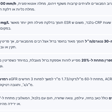
הוא אות רציני ברוב המבוגרים ולעיתים קרובות משקף זיהום, מחלה אוטואימונית,
 100 mm/h
מחלת כליות או דלקת הקשורה לסרטן.
תומך בדלקת פעילה חזק יותר מאשר ESR בלבד, משום ש-CRP משתנה בתוך שעות
CRP מעל 10 mg/L
במקום בתוך שבועות.
מ״ל
תומך מאוד בחוסר ברזל אצל רבים מהמבוגרים, אך פריטין 
תקין או גבוה בזמן דלקת.
פרין מתחת ל-20%
מסייע לזהות אספקת ברזל מוגבלת, במיוחד כשפריטין מבלב
או CRP גבוהים.
רמזים
מ״ג/ג׳, ותגובה רטיקולוציטית נמוכה.
ם
או ירידה מהירה בהמוגלובין.