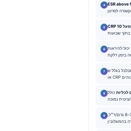
ESR above
தமிழ்
తెలుగు
मराठी
اردو
বাংলা
יכול להיראות
Shqip
Magyar
ל בגלל ש-ESR
Slovenščina
한국어
 לכליות
כולל eGFR מתחת ל-60 מ״ל/דקה/1.73 מ״ר למשך לפחות 3 חודשים, ACR בשתן מעל 30
Polski
Lietuvių kalba
כולל כאב בחזה, עילפון, צואה שחורה, חום עם בלבול, המוגלובין מתחת ל-7–8 גרם/ד״ל,
Русский
ქართული