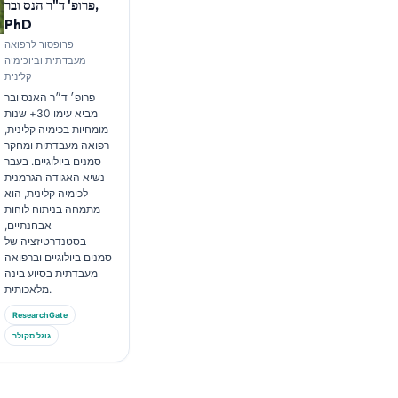
פרופ' ד"ר הנס ובר,
PhD
פרופסור לרפואה
מעבדתית וביוכימיה
קלינית
פרופ׳ ד״ר האנס ובר
מביא עימו 30+ שנות
מומחיות בכימיה קלינית,
רפואה מעבדתית ומחקר
סמנים ביולוגיים. בעבר
נשיא האגודה הגרמנית
לכימיה קלינית, הוא
מתמחה בניתוח לוחות
אבחנתיים,
בסטנדרטיזציה של
סמנים ביולוגיים וברפואה
מעבדתית בסיוע בינה
מלאכותית.
ResearchGate
גוגל סקולר