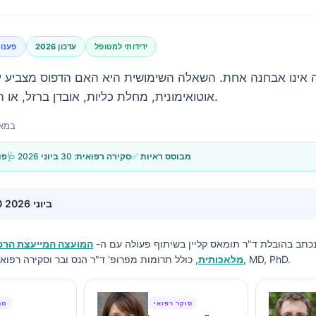
ידידותי למטופל
עדכון 2026
פענו
אוטואימונית, מחלת כליות, אובדן ברזל, או תהליך כרוני איטי יותר.
12 במאי 6
✅ מבוסס ראיות
🩺 סקירה רפואית:
30 ביוני 2026
📝 
30 ביוני 2026
נכתב בהובלת
ד"ר תומאס קליין
בשיתוף פעולה עם ה-
המועצה המייעצת הרפו
, כולל תרומות מפרופ' ד"ר הנס ובר וסקירה רפואית מאת ד"ר שרה מיטשל, MD, PhD.
מלאכותית
סוקר רפואי
מח