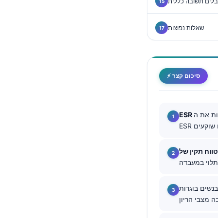
בלים תשובה כללית
Català
O‘zbekcha
שאלות נפוצות
Українська
አማርኛ
Kiswahili
⚡ סיכום קצר
ភាសាខ្មែរ
ဗမာစာ
ת את ה-
ไทย
Tagalog
Tiếng Việt
Bahasa Melayu
മലയാളം
ים בוגרים, מתחת ל-12.0 גרם/ד״ל בנשים בוגרות
ಕನ್ನಡ
ગુજરાતી