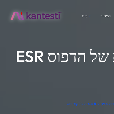
תמחור
בַּיִת
ESR גבוה והמוגלובין נמוך: מה המשמעות של הדפוס
, תוצרת גרמניה