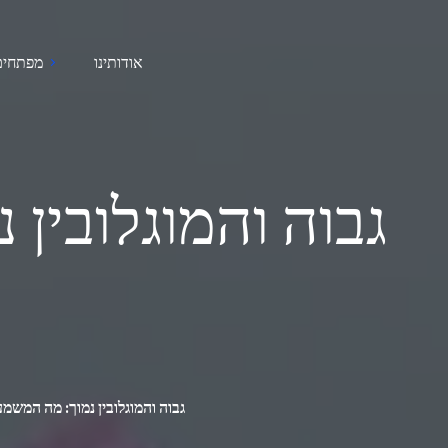
אודותינו
מפתחים
ESR גבוה והמוגלובין נמוך: מה המ