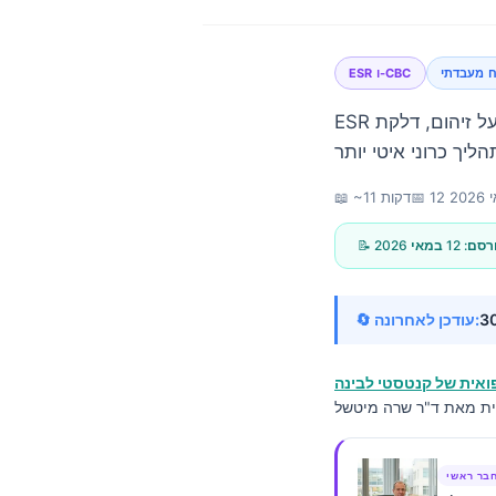
ח מעבדתי
ESR ו-CBC
ESR גבוה עם אנמיה אינו אבחנה אחת. השאלה השימושית היא האם הדפוס מצביע על זיהום, דלקת
202
📅
📖 ~11 דקות
פורסם:
12 במאי 2026
🔄 עודכן לאחרונה:
אית של קנטסטי לבינה
Norsk bokmål
בר ראשי
Ślōnskŏ gŏdka