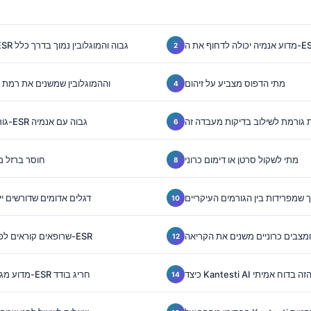
מה המשמעות של ESR גבוה והמוגלובין נמוך בדרך כלל
מתי הדפוס מצביע על זיהום
טווחי ESR וההמוגלובין שמשנים את רמ
 גורמת לשילוב בדיקות מעבדה זה
גורמים אוטואימוניים ל-ESR גבוה עם אנמיה
מתי לשקול סרטן או דימום כרוני
חוסר ברזל מ
שמפרידות בין הגורמים העיקריים
דגלים אדומים שדורשים ייע
 ומצבים כרוניים משנים את הקריאה
רמזים ב-CBC שרופאים קוראים לפני ה-ESR
 הדפוס הזה בדוח אמיתי
מדוע מגמות חשובות יותר מ-ESR חריג בודד