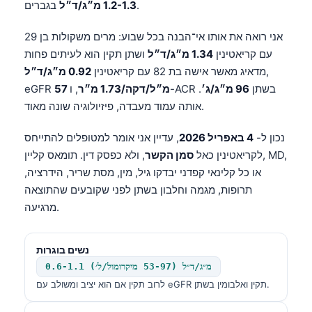
בגברים.
1.2-1.3 מ״ג/ד״ל
אני רואה את אותו אי־הבנה בכל שבוע: מרים משקולות בן 29
עם קריאטינין
1.34 מ״ג/ד״ל
ושתן תקין הוא לעיתים פחות
,
מדאיג מאשר אישה בת 82 עם קריאטינין
0.92 מ״ג/ד״ל
, ו-ACR בשתן
96 מ״ג/ג׳
.
57 מ״ל/דקה/1.73 מ״ר
eGFR
אותה עמוד מעבדה, פיזיולוגיה שונה מאוד.
נכון ל-
4 באפריל 2026
, עדיין אני אומר למטופלים להתייחס
לקריאטינין כאל
סמן הקשר
, ולא כפסק דין. תומאס קליין, MD,
או כל קלינאי קפדני יבדקו גיל, מין, מסת שריר, הידרציה,
תרופות, מגמה וחלבון בשתן לפני שקובעים שהתוצאה
מרגיעה.
נשים בוגרות
0.6-1.1 מ״ג/ד״ל (53-97 מיקרומול/ל׳)
לרוב תקין אם הוא יציב ומשולב עם eGFR תקין ואלבומין בשתן.