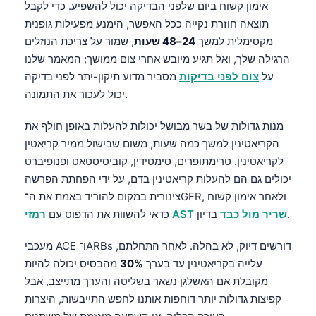
אימון קשוח ביום שלפני הבדיקה יכול להשפיע. כדי לקבל
תוצאה חוזרת נקייה ככל האפשר, הימנע מפעילות גופנית
מקסימלית למשך
24–48 שעות
, שמור על צריכת הנוזלים
הרגילה שלך, ואל תגיע מיובש אחרי צום ממושך; המאמר שלנו
על
צום לפני בדיקות
מסביר מדוע תיקון-יתר לפני בדיקה
יכול לעכור את התמונה.
מנות גדולות של בשר מבושל יכולות להעלות באופן חולף את
הקריאטינין למשך כמה שעות, משום שבישול ממיר קריאטין
לקריאטינין. טרימתופרים, סימטידין, קוביסיסטאט ופנופיברט
יכולים גם הם להעלות קריאטינין בדם, על ידי הפחתת הפרשה
צינורית במקום להוריד באמת את ה־GFR, ולאחר אימון קשוח
בדיון.
רמזי AST שריר מול כבד
כדאי להשוות את הדפוס עם
מעכבי ACE ו־ARBs דורשים דיוק, לא בהלה. לאחר התחלתם,
עלייה בקריאטינין עד בערך
30%
מהבסיס יכולה להיות
מקובלת אם האשלגן נשאר בשליטה והערך מתייצב, אבל
קפיצות גדולות יותר דוחפות אותנו לחפש התייבשות, היצרות