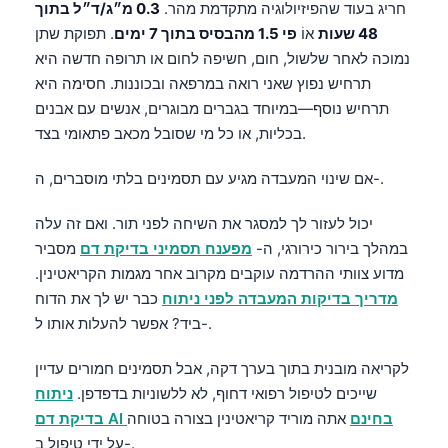
חריג בעוד שהפיזיולוגיה מתקדמת מהר.
0.3 מ״ג/ד״ל בתוך
Čeština
48 שעות
אוֹ
פי 1.5 מהבסיס בתוך 7 ימים
. תפוקת שתן
日本語
נמוכה לאחר שלשול, חום, חשיפה לחום או תרופה חדשה היא
Eesti
תרחיש נפוץ שאני רואה במרפאה ובכוננות. חסימה היא
תרחיש נוסף—במיוחד בגברים מבוגרים, אנשים עם אבנים
Azərbaycan dili
בכליות, או כל מי שסובל מכאב פתאומי בצד.
Bosanski
Svenska
אם שינוי המעבדה מגיע עם תסמינים בלתי מוסברים, ה-.
Српски језик
יכול לעזור לך למסגר את השיחה לפני תור. ואם זה עלה
Íslenska
במהלך בירור כירורגי, ה-
מפענח תסמיני בדיקת דם
מסביר
מדוע צוותי ההרדמה עוקבים מקרוב אחר מגמות הקריאטינין.
Հայերեն
מדריך בדיקות המעבדה לפני ניתוח
כבר יש לך את הדוח
Bahasa Indonesia
ביד? אפשר להעלות אותו ל-.
हिन्दी
לקריאה מובנית בתוך בערך דקה, אבל תסמינים חמורים עדיין
Nederlands
שייכים לטיפול רפואי דחוף, לא ללשוניות בדפדפן.
ניתוח
Dansk
בדיקת דם AI בחינם
אתה מוריד קריאטינין בצורה בטוחה
Български
על ידי טיפול ב-.