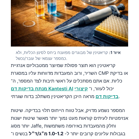
איור 1:
קריאטינין של מבוגרים מפוענח ביחס לסינון הכליות, ולא
כמספר עצמאי של עובר/נכשל.
קריאטינין הוא תוצר פסולת שמיוצר ממטבוליזם אנרגיית
השריר, ורוב המעבדות מדווחות עליו במסגרת CMP או בדיקת
כליות. אם אתם מסתכלים על ראשי תיבות לצד המספר, ה־
יכול לעזור, ו־
קיצורי
מנתח בדיקות דם Kantesti AI
מראה היכן הקריאטינין משתלב בדוח שגרתי.
בדיקות דם
המספר נשמע מדויק, אבל טווח הייחוס תלוי בבדיקה. שיטות
אנזימטיות לעיתים קוראות מעט נמוך יותר מאשר שיטות ישנות
יותר מסוג Jaffe, וחלק מהמעבדות באירופה משתמשות
בגבולות עליונים קרובים יותר ל-
1.0-1.2 מ״ג/ד״ל
בנשים ו־