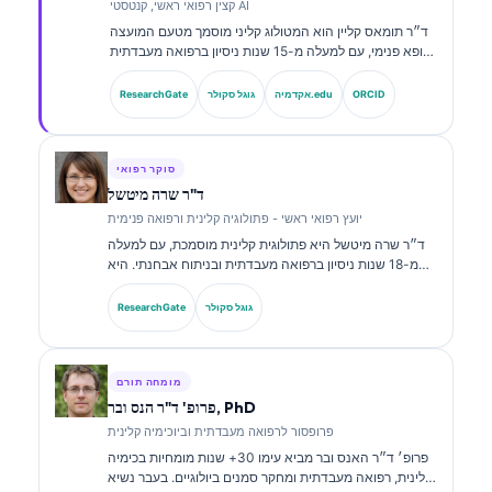
קצין רפואי ראשי, קנטסטי AI
ד״ר תומאס קליין הוא המטולוג קליני מוסמך מטעם המועצה
ורופא פנימי, עם למעלה מ-15 שנות ניסיון ברפואה מעבדתית
ובניתוח קליני בסיוע בינה מלאכותית. כמנהל הרפואה הראשי
ב-Kantesti AI, הוא מספק פיקוח קליני על הדיוק הרפואי של
ORCID
אקדמיה.edu
גוגל סקולר
ResearchGate
רשת הנוירונים הקניינית. ד״ר קליין פרסם רבות בנושאי
פרשנות סמנים ביולוגיים ואבחון מעבדתי בנושאים של רפואה
מעבדתית.
סוקר רפואי
ד"ר שרה מיטשל
יועץ רפואי ראשי - פתולוגיה קלינית ורפואה פנימית
ד״ר שרה מיטשל היא פתולוגית קלינית מוסמכת, עם למעלה
מ-18 שנות ניסיון ברפואה מעבדתית ובניתוח אבחנתי. היא
מחזיקה בהסמכות התמחות בכימיה קלינית, ופרסמה רבות על
לוחות סמנים ביולוגיים וניתוח מעבדתי במסגרת פרקטיקה
גוגל סקולר
ResearchGate
קלינית.
מומחה תורם
פרופ' ד"ר הנס ובר, PhD
פרופסור לרפואה מעבדתית וביוכימיה קלינית
פרופ׳ ד״ר האנס ובר מביא עימו 30+ שנות מומחיות בכימיה
קלינית, רפואה מעבדתית ומחקר סמנים ביולוגיים. בעבר נשיא