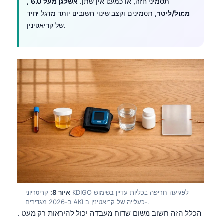
, תסמיני חזה, או כמעט אין שתן.
אשלגן מעל 6.0
ממול/ליטר
, תסמינים וקצב שינוי חשובים יותר מדגל יחיד
தமிழ்
של קריאטינין.
తెలుగు
मराठी
اردو
বাংলা
Shqip
Magyar
Slovenščina
한국어
Polski
Lietuvių kalba
איור 8:
קריטריוני KDIGO לפגיעה חריפה בכליות עדיין בשימוש
Русский
ב-2026 מגדירים AKI כעלייה של קריאטינין ב-.
ქართული
. הכלל הזה חשוב משום שדוח מעבדה יכול להיראות רק מעט