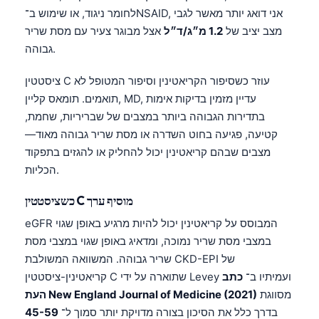
לחומר ניגוד, או שימוש ב־NSAID, אני דואג יותר מאשר לגבי
מצב יציב של
1.2 מ״ג/ד״ל
אצל מבוגר צעיר עם מסת שריר
גבוהה.
ציסטטין C עוזר כשסיפור הקריאטינין וסיפור המטופל לא
תואמים. תומאס קליין, MD, עדיין מזמין בדיקות אימות
בתדירות הגבוהה ביותר במצבים של שבריריות, שחמת,
קטיעה, פגיעה בחוט השדרה או מסת שריר גבוהה מאוד—
מצבים שבהם קריאטינין יכול להחליק או להגזים בתפקוד
הכליות.
כשציסטטין C מוסיף ערך
eGFR המבוסס על קריאטינין יכול להיות מרגיע באופן שגוי
במצבי מסת שריר נמוכה, ומדאיג באופן שגוי במצבי מסת
שריר גבוהה. המשוואה המשולבת CKD-EPI של
קריאטינין-ציסטטין C שתוארה על ידי Levey ועמיתיו ב־
כתב
מסווגת
העת New England Journal of Medicine (2021)
בדרך כלל את הסיכון בצורה מדויקת יותר סמוך ל־
45-59