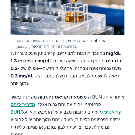
איור 4:
תוצאת קריאטינין גבוהה דורשת הקשר מהבדיקה
(assay), מהמגמה ומיתר לוח הכליות.
במעבדות רבות למבוגרים, קריאטינין מעל בערך
1.1 mg/dL
1.3 mg/dL בגברים
מסומן כגבוה. תוצאה בודדת
בנשים
אוֹ
מעט גבוהה אינה אבחנה, אך עלייה חדשה—אפילו של
0.2-
ראויה לתשומת לב אם הבסיס שלך בעבר היה
0.3 mg/dL
נמוך יותר.
ה
משמעות קריאטינין גבוה
משתנה כאשר BUN זז יחד איתו.
קריאטינין גבוה עם יחס גבוה אצלנו
מדריך ליחס
BUN/קריאטינין
לעיתים קרובות מצביע על התייבשות או על
ירידה בפרפוזיה כלייתית, בעוד שיחס נמוך יותר יכול להופיע
עם מחלת כבד, צריכת חלבון נמוכה, או פגיעה כלייתית
פנימית.