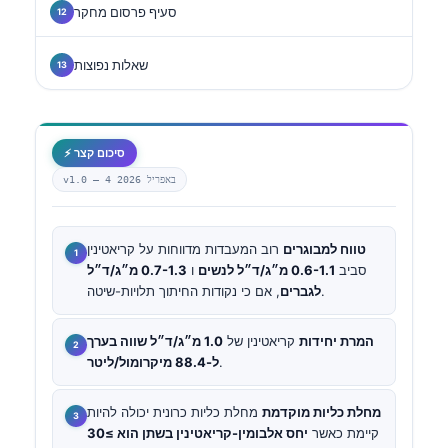
סעיף פרסום מחקר
שאלות נפוצות
⚡ סיכום קצר
4 באפריל 2026
v1.0 —
טווח למבוגרים
רוב המעבדות מדווחות על קריאטינין
סביב
0.6-1.1 מ״ג/ד״ל לנשים
ו
0.7-1.3 מ״ג/ד״ל
, אם כי נקודות החיתוך תלויות-שיטה.
לגברים
המרת יחידות
קריאטינין של
1.0 מ״ג/ד״ל שווה בערך
.
ל-88.4 מיקרומול/ליטר
מחלת כליות מוקדמת
מחלת כליות כרונית יכולה להיות
קיימת כאשר
יחס אלבומין-קריאטינין בשתן הוא ≥30