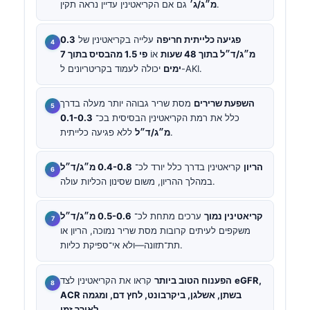
גם אם הקריאטינין עדיין נראה תקין.
מ״ג/ג׳
פגיעה כלייתית חריפה
עלייה בקריאטינין של
0.3
מ״ג/ד״ל בתוך 48 שעות
אוֹ
פי 1.5 מהבסיס בתוך 7
יכולה לעמוד בקריטריונים ל-AKI.
ימים
השפעת שרירים
מסת שריר גבוהה יותר מעלה בדרך
כלל את רמת הקריאטינין הבסיסית בכ־
0.1-0.3
ללא פגיעה כלייתית.
מ״ג/ד״ל
הריון
קריאטינין בדרך כלל יורד לכ־
0.4-0.8 מ״ג/ד״ל
במהלך ההריון, משום שסינון הכליות עולה.
קריאטינין נמוך
ערכים מתחת לכ־
0.5-0.6 מ״ג/ד״ל
משקפים לעיתים קרובות מסת שריר נמוכה, הריון או
תת־תזונה—ולא אי־ספיקת כליות.
eGFR,
קראו את הקריאטינין לצד
הפענוח הטוב ביותר
ACR בשתן, אשלגן, ביקרבונט, לחץ דם, ומגמה
.
לאורך זמן