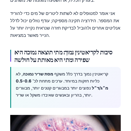
בעורק הכליה, או השפעה מוגזמת של משתנים.
אני אומר למטופלים לא לשתות ליטרים של מים כדי להוריד
את המספר. הידרציה תקינה מספיקה; עודף נוזלים יכול לדלל
אנליטים אחרים ולהוביל לבדיקת חזרה שנראית נקייה יותר על
הנייר מאשר במציאות.
סיבות לקריאטינין נמוך: מתי תוצאה נמוכה היא
שפירה ומתי היא מאותת על חולשה
קריאטינין נמוך בדרך כלל משקף
מסת שריר נמוכה
, לא
כליות חזקות במיוחד. ערכים מתחת לכ־
0.5-0.6
מ״ג/ד״ל
נפוצים יותר במבוגרים קטנים יותר, מבוגרים
יותר, בהריון ובאנשים שאיבדו משקל או שריר.