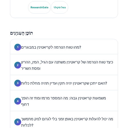
האגודה הגרמנית לכימיה קלינית, הוא מתמחה בניתוח לוחות
אבחנתיים, בסטנדרטיזציה של סמנים ביולוגיים וברפואה
גוגל סקולר
ResearchGate
מעבדתית בסיוע בינה מלאכותית.
תוֹכֶן הָעִניָנִים
מהו טווח הנורמה לקריאטינין במבוגרים?
כיצד טווח הנורמה של קריאטינין משתנה עם הגיל, המין, ההריון
ומסת השריר
האם ייתכן שקריאטינין יהיה תקין ועדיין תהיה מחלת כליות?
משמעות קריאטינין גבוה: מה המספר מרמז ומתי זה הופך
דחוף
מה יכול להעלות קריאטינין באופן זמני בלי לגרום לנזק מתמשך
לכליות?