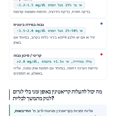
~1.2-1.5 mg/dL או עד 25% מעל הבסיס
בדיקה חוזרת, בדיקת הידרציה, תרופות ותוצאות קודמות.
גבוה במידה בינונית
~1.5-2.0 mg/dL או 25-50% מעל הבסיס
בירור כליות בקרוב, במיוחד אם eGFR יורד או אם יש חלבון
בשתן.
קריטי / סיכון גבוה
>2.0 mg/dL, עולה במהירות, או >1.5× מהבסיס
נדרשת הערכה דחופה, במיוחד עם תפוקת שתן נמוכה, עלייה
באשלגן, או תסמינים.
מה יכול להעלות קריאטינין באופן זמני בלי לגרום
לנזק מתמשך לכליות?
עליות זמניות בקריאטינין מגיעות לרוב מ־
התייבשות,