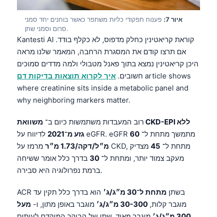
Gàidhlig
Euskara
איור 7:
פענוח תפקודי כליות משתפר כאשר בוחנים יחד סמני
סרום וסמני שתן.
Македонски јазик
Kantesti AI קוראת קריאטינין כחלק מדפוס, לא כקלף בודד.
Latviešu valoda
אם תרצו קודם את המסגרת הרחבה, המאמר שלנו מראה
היכן קריאטינין נמצא בתוך פאנל מטבולי ולמה מדדים סמוכים
Galego
article shows
חשובים.
איך לקרוא תוצאות בדיקות דם
অসমীয়া
where creatinine sits inside a metabolic panel and
සිංහල
why neighboring markers matter.
سنڌي
רוב המעבדות משתמשות כיום ב־
משוואת CKD-EPI ללא
پښتو
לדיווח על eGFR. eGFR מתמשך מתחת ל־
60
גזע מ־2021
מרמז על CKD, מתחת ל־
45
מצדיק
מ״ל/דקה/1.73 מ״ר
מעקב צמוד יותר, ומתחת ל־
30
בדרך כלל אומר ששיחה
Slovenčina
ברמת נפרולוגיה היא סבירה.
Hrvatski
ACR בשתן
מתחת ל־30 מ״ג/ג׳
הוא בדרך כלל תקין עד
Suomi
מוגבר קלות,
30-300 מ״ג/ג׳
מוגבר באופן מתון, ו-
מעל
Қазақ тілі
300 מ״ג/ג׳
מוגבר מאוד. שתן של הבוקר המוקדם לעיתים