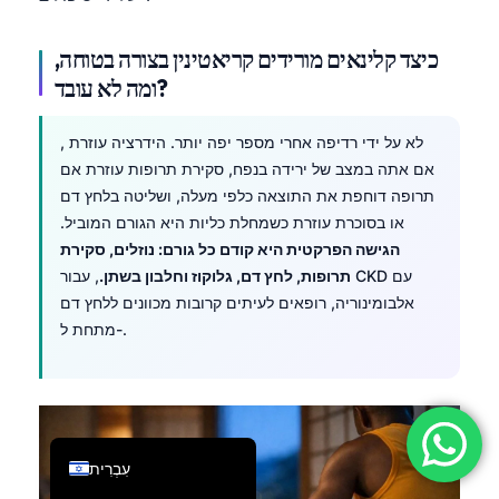
فارسی
כיצד קלינאים מורידים קריאטינין בצורה בטוחה,
简体中文
ומה לא עובד?
Română
Türkçe
, לא על ידי רדיפה אחרי מספר יפה יותר. הידרציה עוזרת
אם אתה במצב של ירידה בנפח, סקירת תרופות עוזרת אם
Ελληνικά
תרופה דוחפת את התוצאה כלפי מעלה, ושליטה בלחץ דם
Português
או בסוכרת עוזרת כשמחלת כליות היא הגורם המוביל.
Español
הגישה הפרקטית היא קודם כל גורם: נוזלים, סקירת
תרופות, לחץ דם, גלוקוז וחלבון בשתן.
, עבור CKD עם
Italiano
אלבומינוריה, רופאים לעיתים קרובות מכוונים ללחץ דם
Français
מתחת ל-.
العربية
Deutsch
English
עִבְרִית