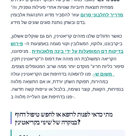
Català
מפחית תוצאות חיוביות שגויות אחרי פעילות גופנית, וה־
מדריך לחלבוני סרום
עוזר להסביר מדוע התנהגות אלבומין
O‘zbekcha
בדם ובשתן נותנת סוגים שונים של מידע.
Українська
አማርኛ
כאשר הדגלים שלנו מזהים קריאטינין, הם גם שוקלים אשלגן,
ביקרבונט, גלוקוז, המוגלובין וקווי מגמה באמצעות ה-
פירוש
Kiswahili
בדיקות דם המופעלות על ידי בינה מלאכותית
. מניסיוננו,
ភាសាខ្មែរ
הקריאה המשולבת הזו מזהה את דפוס ה"קריאטינין תקין,
ဗမာစာ
סיפור כליות חריג" מוקדם יותר ממה שרוב המטופלים מצפים.
, משום ש-
. פנו לרופא/ה בדחיפות אם הקריאטינין עולה
ไทย
במהירות, תפוקת השתן יורדת, או אם התוצאה מלווה
Tagalog
בנפיחות, הקאות, קוצר נשימה, בלבול או עייפות קשה חדשה.
Tiếng Việt
פנו בדחיפות אם העלייה מלווה ב-.
Bahasa Melayu
מתי כדאי לפנות לרופא או לחפש טיפול דחוף
മലയാളം
במקרה של שינוי בקריאטינין?
ಕನ್ನಡ
ગુજરાતી