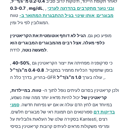
לאחר תקופת היילוד, תינוקות לרוב סביב
0.2-0.4 מ״ג/ד״ל
,
ובני נוער מתקרבים בהדרגה לערכי
, ,
0.3-0.7 mg/dL
,
מבוגרים; אותו שינוי בגיל ההתבגרות המתואר ב-
טווח
המוגלובין לפי גיל ומין.
מופיע כאן גם.
הגיל לא דוחף אוטומטית את הקריאטינין
כלפי מעלה. אצל רבים מהמבוגרים המבוגרים הוא
, לרדת.
למעשה נוטה
, כי סרקופניה מפחיתה את ייצור הקריאטינין גם
40-50%
,
בזמן שתפקוד הכליות מחמיר במקביל.
0.4-0.8 מ״ג/ד״ל
,.
בהריון, בדרך כלל ה-GFR עולה בערך
1.0 מ״ג/ד״ל
ולכן קריאטינין בסרום לעיתים נופל לתוך ה-
טווח. במיילדות,
קריאטינין של
יכול להיות מדאיג יותר ממה שזה נשמע,
במיוחד אם לחץ הדם עולה או אם יש נפיחות חדשה.
סמני
בדיקות דם
ספורטאים הם תמונת ראי של מבוגרים חלשים.
בסקירה שלנו של העלאות גלובליות על Kantesti, רצים
ומרימי משקולות מראים לעיתים קרובות קריאטינין בסיסי