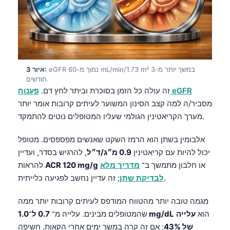
eGFR נמוך מ-60 mL/min/1.73 m² במשך יותר מ-3
איור 3:
חודשים.
פענוח eGFR
זה עולה כל הזמן בסוכרת וביתר לחץ דם.
מסביר/ה למה קצב הסינון המשוער לעיתים קרובות אומר יותר
מערך הקריאטינין הגולמי שעליו המטופלים נוטים להתמקד.
אלבומין בשתן הוא הרמז השקט שאנשים מפספסים. מטופל
יכול להיות עם קריאטינין
0.9 מ״ג/ד״ל
, להרגיש בסדר, ועדיין
או חלבון מתמשך ב־
מדריך מלא
ACR 120 mg/g
להראות
; זה עדיין נחשב לפגיעה כלייתית.
לבדיקת שתן
מגמה טובה יותר מהטווח המודפס לעיתים קרובות יותר ממה
הוא
עלייה
0.7 ל־1.0 mg/dL
שהמטופלים מבינים. עלייה מ־
של 43%
; אם זה קרה במשך ימים אחרי הקאות, חשיפה