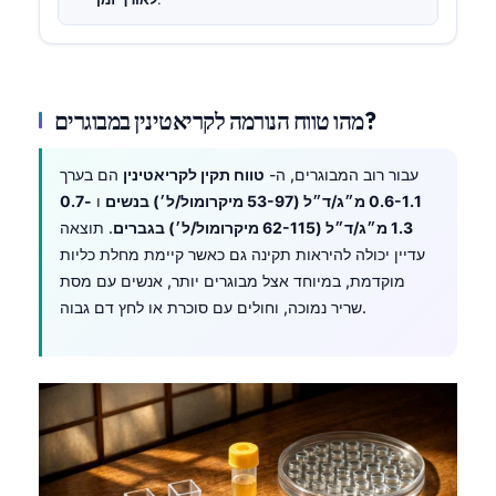
מהו טווח הנורמה לקריאטינין במבוגרים?
עבור רוב המבוגרים, ה-
טווח תקין לקריאטינין
הם בערך
0.6-1.1 מ״ג/ד״ל (53-97 מיקרומול/ל׳) בנשים
ו
0.7-
1.3 מ״ג/ד״ל (62-115 מיקרומול/ל׳) בגברים
. תוצאה
עדיין יכולה להיראות תקינה גם כאשר קיימת מחלת כליות
מוקדמת, במיוחד אצל מבוגרים יותר, אנשים עם מסת
שריר נמוכה, וחולים עם סוכרת או לחץ דם גבוה.