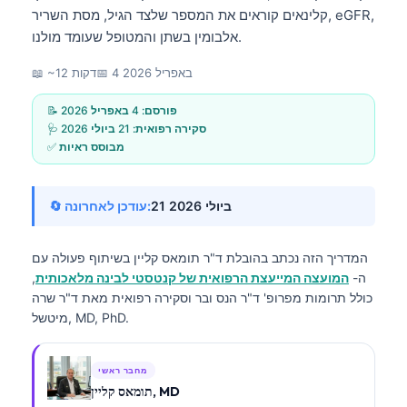
קלינאים קוראים את המספר שלצד הגיל, מסת השריר, eGFR,
אלבומין בשתן והמטופל שעומד מולנו.
4 באפריל 2026
📅
📖 ~12 דקות
📝 פורסם:
4 באפריל 2026
🩺 סקירה רפואית:
21 ביולי 2026
✅ מבוסס ראיות
21 ביולי 2026
🔄 עודכן לאחרונה:
המדריך הזה נכתב בהובלת
ד"ר תומאס קליין
בשיתוף פעולה עם
ה-
המועצה המייעצת הרפואית של קנטסטי לבינה מלאכותית
,
כולל תרומות מפרופ' ד"ר הנס ובר וסקירה רפואית מאת ד"ר שרה
מיטשל, MD, PhD.
מחבר ראשי
תומאס קליין, MD