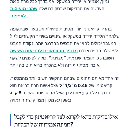
נמוך, אנמיה או ירידה במשקל, אני בדרך כלל מרחיב את
העדשה עם הבדיקות שבסקירה שלנו
שהכי מועילות
.
לעייפות
בהריון קריאטינין יורד מסיבות פיזיולוגיות, בעוד שבתקופה
שלאחר הלידה ירידה במשקל או שינויים בשריר הקשורים לגיל
המעבר יכולים להזיז את הבסיס בהדרגה יותר. נקודת המבט
לפי שלב החיים אצלנו
מדריך ההורמונים לבריאות האישה
חשובה, כי תוצאה שנראית ״מצוינת״ יכולה לפעמים לשקף
אובדן מסת גוף רזה ולא בהכרח בריאות טובה יותר.
זה אחד מאותם תחומים שבהם ההקשר חשוב יותר מהמספר.
קריאטינין של
0.45 מ״ג/ד״ל
אצל אישה הרה בריאה הוא
בדרך כלל תקין; אותו ערך אצל מבוגר יותר שאיבד
8 ק״ג
באופן לא מכוון מצדיק שיחה ראויה.
אילו בדיקות כדאי לקרוא לצד קריאטינין כדי לקבל
Norsk bokmål
תמונה אמיתית של הכליות?
Ślōnskŏ gŏdka