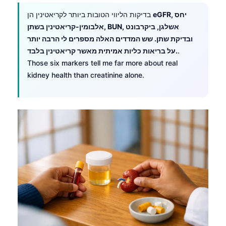
Frysk
eGFR, יחס
בדיקות הליווי הטובות ביותר לקריאטינין הן
אלבומין-קריאטינין בשתן, BUN, אשלגן, ביקרבונט
Esperanto
ובדיקת שתן. שש המדדים האלה מספרים לי הרבה יותר
Беларуская мова
.
על בריאות כליות אמיתית מאשר קריאטינין בלבד.
Татар теле
Those six markers tell me far more about real
kidney health than creatinine alone.
Кыргызча
ئۇيغۇرچە
Cebuano
Basa Jawa
ພາສາລາວ
Монгол
Afrikaans
العربية المغربية
Occitan