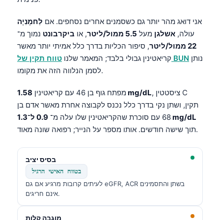
אני דואג מהר יותר גם כשסמנים אחרים נסחפים. אם
לַחמָנִיָה
עולה,
אשלגן
מעל
5.5 ממול/ליטר
, או
ביקרבונט
נמוך מ־
22 ממול/ליטר
, סיפור הכליות בדרך כלל אמיתי יותר מאשר
נותן
טווח תקין של BUN
קריאטינין גבולי בלבד; המאמר שלנו
לסמן הנלווה הזה את מקומו.
, ציסטטין C
1.58 mg/dL
מפתח גוף בן 46 עם קריאטינין
תקין, ושתן נקי בדרך כלל נכנס לקבוצה אחרת מאשר אדם בן
0.9 ל־1.3 mg/dL
68 עם סוכרת שהקריאטינין שלו עלה מ־
תוך שישה חודשים. אותו מספר על הנייר; רפואה שונה מאוד.
בסיס יציב
בטווח האישי הרגיל
לעיתים קרובות מרגיע אם גם eGFR, ACR בשתן והתסמינים
אינם חריגים.
מוגבה קלות