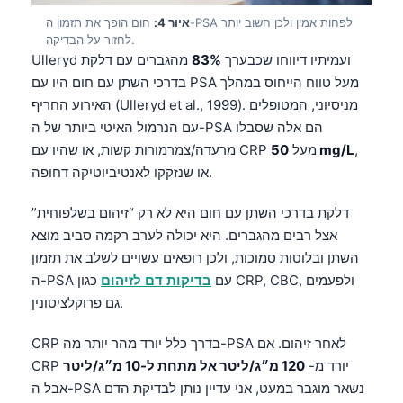
לפחות אמין ולכן חשוב יותר
PSA
חום הופך את תזמון ה-
איור 4:
לחזור על הבדיקה.
Ulleryd ועמיתיו דיווחו שכבערך
83%
מהגברים עם
דלקת
מעל טווח הייחוס במהלך
PSA
עם חום היו עם
בדרכי השתן
האירוע החריף (Ulleryd et al., 1999). מניסיוני, המטופלים
הם אלה שסבלו
PSA
עם הנרמול האיטי ביותר של ה-
,
50 mg/L
מעל
CRP
מרעדה/צמרמורות קשות, או שהיו עם
או שנזקקו לאנטיביוטיקה דחופה.
דלקת בדרכי השתן
עם חום היא לא רק “זיהום בשלפוחית”
אצל רבים מהגברים. היא יכולה לערב רקמה סביב מוצא
השתן ובלוטות סמוכות, ולכן רופאים עשויים לשלב את תזמון
, ולפעמים
CBC
,
CRP
כגון
עם
בדיקות דם לזיהום
PSA
ה-
גם פרוקלציטונין.
לאחר זיהום. אם
PSA
בדרך כלל יורד מהר יותר מה-
CRP
יורד מ-
120 מ״ג/ליטר אל מתחת ל-10 מ״ג/ליטר
CRP
נשאר מוגבר במעט, אני עדיין נותן לבדיקת הדם
PSA
אבל ה-