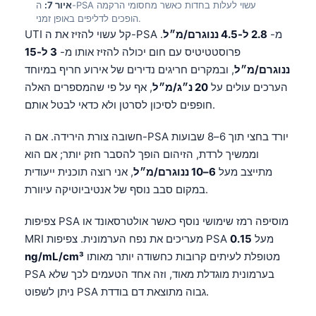
איור 7:
ה-PSA עשוי לעלות בחדות כאשר מחסומי הרקמה
הופכים לדליפים באופן זמני.
UTI קל עשוי להזיז את ה-PSA מ-
2.8 ל-4.5 ננוגרם/מ״ל
.
פרוסטטיטיס עם חום יכולה להזיז אותו מ-
3 ל-15
ננוגרם/מ״ל
, ובמקרים חריגים נדירים של אירוע חריף במיוחד
הערכים עולים על
20 נ״ג/מ״ל
, אף על פי שהמספרים האלה
חופפים לסיכון לסרטן ולא כדאי לבטל אותם.
חשובה צורת הירידה. אם ה-PSA יורד בחצי תוך 6–8 שבועות
וממשיך לרדת, הזיהום הופך להסבר חזק יותר; אם הוא
מתייצב מעל
6–10 ננוגרם/מ״ל
, אני רוצה תוכנית ייעודית
במקום סבב נוסף של אנטיביוטיקה עיוורת.
צפיפות PSA מוסיפה רמז שימושי נוסף כאשר אולטרסאונד או
MRI מעריכים את נפח הערמונית. צפיפות PSA מעל
0.15
מטופלת לעיתים קרובות כחשודה יותר מאותו
ng/mL/cm³
PSA בערמונית מוגדלת מאוד, וזה אחד הטעמים לכך שלא
Norsk bokmål
ניתן לשפוט PSA גבוה מתוצאת דם בודדת.
Ślōnskŏ gŏdka