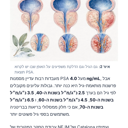
איור 2:
גם הגיל וגם הדלקת משפיעים על האופן שבו יש לקרוא
תוצאת PSA.
, אבל
4.0 ng/mL
מעבדות רבות עדיין מסמנות PSA מעל
פרשנות מותאמת-גיל היא כנה יותר. גבולות עליונים מקובלים
לפי גיל הם בערך
2.5 נ״ג/מ״ל בשנות ה-40
,
3.5 נ״ג/מ״ל
בשנות ה-50
,
4.5 נ״ג/מ״ל בשנות ה-60
, ו
6.5 נ״ג/מ״ל
בשנות ה-70
, אם כי חלק ממסלולי בריאות בבריטניה
משתמשים בספי גיל פשוטים יותר.
עבודת הסקר המקורית של NEJM של Catalona ועמיתיו