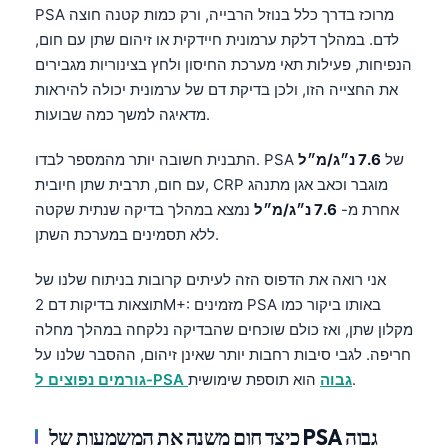
PSA מרוכז בדרך כלל בנוזל הרבייה, ורק כמות קטנה חוצה
לדם. במהלך דלקת ערמונית חיידקית או זיהום שתן עם חום,
הנפיחות, פעילות תאי מערכת החיסון ולחץ בצינוריות מגבירים
את החצייה הזו, ולכן בדיקת דם של ערמונית יכולה להיראות
מדאיגה למשך כמה שבועות.
התבנית חשובה יותר מהמספר לבדו. PSA של
7.6 נ״ג/מ״ל
עם חום, תרבית שתן חיובית, CRP מוגבר וכאב אגן מתנהג
אחרת מ-
7.6 נ״ג/מ״ל
נמצא במהלך בדיקה שנתית שקטה
ללא תסמינים במערכת השתן.
אני רואה את הדפוס הזה לעיתים קרובות בניתוח שלנו של
באותו ביקור כמו
PSA
2M+: מזמינים
תוצאות בדיקות דם
מקלון שתן, ואז כולם שוכחים שהבדיקה נלקחה במהלך מחלה
חריפה. לגבי סיבות רחבות יותר שאינן זיהום, ההסבר שלנו על
הוא תוספת שימושית.
גורמים נפוצים ל-PSA גבוה
כיצד חום משנה את המשמעות של PSA גבוה