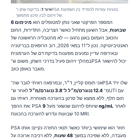
איור 1:
בדיקות שתן ו־PSA בזוגיות עוזרות להפריד בין השפעות
של זיהום לבין סיכון מתמשך.
המספר הפרקטי שאני נותן למטופלים הוא
מינימום 6
שבועות
, אבל השעון מתחיל כאשר הצריבה, התדירות, החום
והכאב העמום באגן נרגעו — לא מהטבליה הראשונה של
האנטיביוטיקה. נכון ל־11 במאי 2026, רוב הרופאים בבריטניה
ובאירופה עדיין נמנעים מפענוח בדיקת דם של הערמונית
במהלך זיהום פעיל בדרכי השתן, משום ש־PSA יכול להישאר
מוגבר באופן כוזב.
אני תומס קליין, ד״ר, ובמרפאה ראיתי לגבר שה־PSA שלו ירד
מ־
12.4 ננוגרם/מ״ל ל־3.8 ננוגרם/מ״ל
לאחר ש־UTI עם
חום חלף, ללא ממצא של סרטן בהערכה מאוחרת. ראיתי גם
לאחר
9 ng/mL
את ההפך: PSA שיוחס לזיהום שנשאר מעל
10 שבועות ונדרש להערכה בהכוונת MRI.
PSA חוזר הוא שימושי ביותר כאשר תנאי החזרה נקיים: אותו
מעבדה, ללא שפיכה במשך
48 שעות
, ללא רכיבה ארוכה על