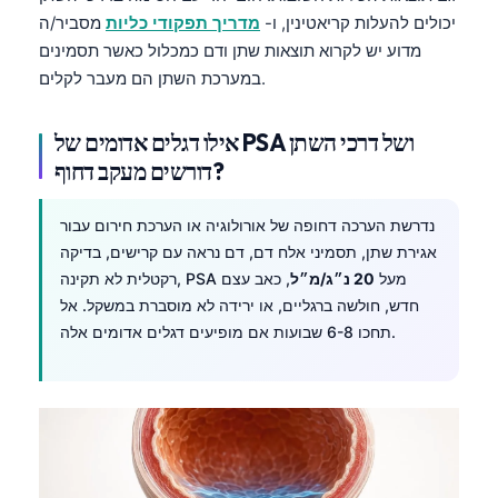
Čeština
יכולים להעלות קריאטינין, ו-
מדריך תפקודי כליות
מסביר/ה
日本語
מדוע יש לקרוא תוצאות שתן ודם כמכלול כאשר תסמינים
במערכת השתן הם מעבר לקלים.
Eesti
Azərbaycan dili
אילו דגלים אדומים של PSA ושל דרכי השתן
Bosanski
דורשים מעקב דחוף?
Svenska
נדרשת הערכה דחופה של אורולוגיה או הערכת חירום עבור
Српски језик
אגירת שתן, תסמיני אלח דם, דם נראה עם קרישים, בדיקה
Íslenska
רקטלית לא תקינה, PSA מעל
20 נ״ג/מ״ל
, כאב עצם
Հայերեն
חדש, חולשה ברגליים, או ירידה לא מוסברת במשקל. אל
תחכו 6-8 שבועות אם מופיעים דגלים אדומים אלה.
Bahasa Indonesia
हिन्दी
Nederlands
Dansk
Български