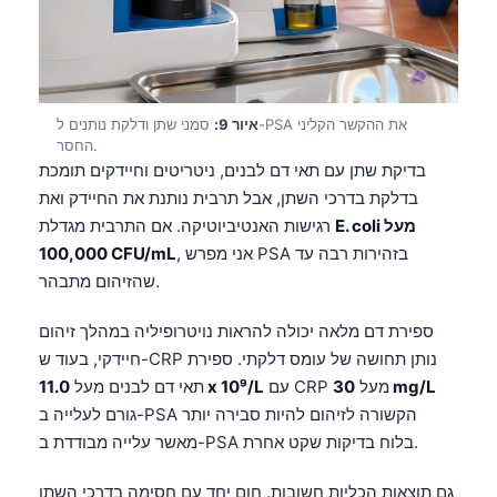
தமிழ்
తెలుగు
मराठी
איור 9:
סמני שתן ודלקת נותנים ל-PSA את ההקשר הקליני
اردو
החסר.
בדיקת שתן עם תאי דם לבנים, ניטריטים וחיידקים תומכת
বাংলা
בדלקת בדרכי השתן, אבל תרבית נותנת את החיידק ואת
Shqip
E. coli מעל
רגישות האנטיביוטיקה. אם התרבית מגדלת
Magyar
, אני מפרש PSA בזהירות רבה עד
100,000 CFU/mL
שהזיהום מתבהר.
Slovenščina
한국어
ספירת דם מלאה יכולה להראות נויטרופיליה במהלך זיהום
חיידקי, בעוד ש-CRP נותן תחושה של עומס דלקתי. ספירת
Polski
30 mg/L
עם CRP מעל
11.0 x 10⁹/L
תאי דם לבנים מעל
Lietuvių kalba
גורם לעלייה ב-PSA הקשורה לזיהום להיות סבירה יותר
Русский
מאשר עלייה מבודדת ב-PSA בלוח בדיקות שקט אחרת.
ქართული
גם תוצאות הכליות חשובות. חום יחד עם חסימה בדרכי השתן