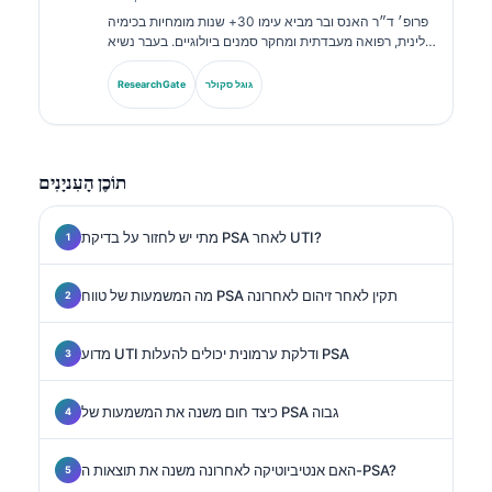
פרופ׳ ד״ר האנס ובר מביא עימו 30+ שנות מומחיות בכימיה
קלינית, רפואה מעבדתית ומחקר סמנים ביולוגיים. בעבר נשיא
האגודה הגרמנית לכימיה קלינית, הוא מתמחה בניתוח לוחות
אבחנתיים, בסטנדרטיזציה של סמנים ביולוגיים וברפואה
גוגל סקולר
ResearchGate
מעבדתית בסיוע בינה מלאכותית.
תוֹכֶן הָעִניָנִים
מתי יש לחזור על בדיקת PSA לאחר UTI?
מה המשמעות של טווח PSA תקין לאחר זיהום לאחרונה
מדוע UTI ודלקת ערמונית יכולים להעלות PSA
כיצד חום משנה את המשמעות של PSA גבוה
האם אנטיביוטיקה לאחרונה משנה את תוצאות ה-PSA?