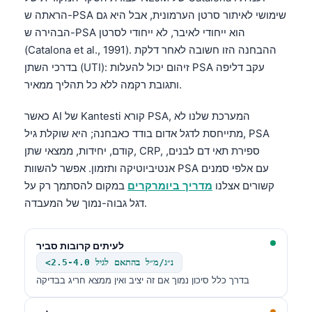
הראתה ש-PSA שימושי לאיתור סרטן הערמונית, אבל היא גם
הבהירה ש-PSA הוא ייחודי לאיבר, לא ייחודי לסרטן
(Catalona et al., 1991). ההבחנה הזו חשובה לאחר דלקת
בדרכי השתן (UTI): זיהום יכול להעלות PSA עקב דליפה
ותגובת רקמה ללא כל תהליך ממאיר.
כאשר AI של Kantesti קורא PSA, המערכת שלנו לא
מתייחסת לדגל אדום בודד כאבחנה; היא שוקלת גיל, PSA
קודם, יחידות, ממצאי שתן, CRP, ספירת תאי דם לבנים,
אנטיביוטיקה ותזמון. אפשר להשוות PSA עם אלפי סמנים
קשורים אצלנו
מדריך ביומרקרים
במקום להסתמך רק על
דגל גבוה-נמוך של המעבדה.
לעיתים קרובות סביר
<2.5-4.0 נ״ג/מ״ל בהתאם לגיל
בדרך כלל סיכון נמוך אם זה יציב ואין ממצא חריג בבדיקה