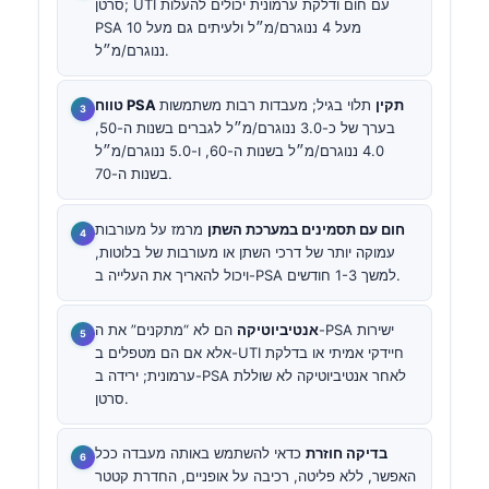
סרטן; UTI עם חום ודלקת ערמונית יכולים להעלות
PSA מעל 4 ננוגרם/מ״ל ולעיתים גם מעל 10
ננוגרם/מ״ל.
טווח PSA תקין
תלוי בגיל; מעבדות רבות משתמשות
בערך של כ-3.0 ננוגרם/מ״ל לגברים בשנות ה-50,
4.0 ננוגרם/מ״ל בשנות ה-60, ו-5.0 ננוגרם/מ״ל
בשנות ה-70.
חום עם תסמינים במערכת השתן
מרמז על מעורבות
עמוקה יותר של דרכי השתן או מעורבות של בלוטות,
ויכול להאריך את העלייה ב-PSA למשך 1-3 חודשים.
אנטיביוטיקה
הם לא “מתקנים” את ה-PSA ישירות
אלא אם הם מטפלים ב-UTI חיידקי אמיתי או בדלקת
ערמונית; ירידה ב-PSA לאחר אנטיביוטיקה לא שוללת
סרטן.
בדיקה חוזרת
כדאי להשתמש באותה מעבדה ככל
האפשר, ללא פליטה, רכיבה על אופניים, החדרת קטטר