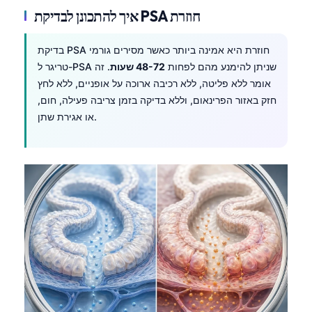
איך להתכונן לבדיקת PSA חוזרת
Frysk
Esperanto
בדיקת PSA חוזרת היא אמינה ביותר כאשר מסירים גורמי
Беларуская мова
טריגר ל-PSA שניתן להימנע מהם לפחות
48-72 שעות
. זה
Татар теле
אומר ללא פליטה, ללא רכיבה ארוכה על אופניים, ללא לחץ
חזק באזור הפרינאום, וללא בדיקה בזמן צריבה פעילה, חום,
Кыргызча
או אגירת שתן.
ئۇيغۇرچە
Cebuano
Basa Jawa
ພາສາລາວ
Монгол
Afrikaans
العربية المغربية
Occitan