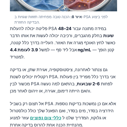
Gàidhlig
Euskara
איור 8:
הכנה טובה מפחיתה תזוזות שגויות ב-PSA לפני ביצוע
Македонски јазик
הבדיקה החוזרת.
פליטה יכולה להעלות PSA במידה מתונה עבור
24–48
Latviešu valoda
שעות
בחלק מהגברים, ורכיבה יכולה לעשות את אותו הדבר
Galego
כאשר לחץ האוכף מגרה את האזור. העלייה בדרך כלל קטנה,
অসমীয়া
— קטן הופך
3.9 לעומת 4.4 ng/mL
אבל ליד סף — למשל
සිංහල
למטריד.
سنڌي
גם צנתור לאחרונה, ציסטוסקופיה, אגירת שתן, או בדיקה
پښتو
רקטלית יכולים לשנות PSA. אני בדרך כלל מפריד בין פעולות
מכשור לבין PSA לפחות
2-6 שבועות
, בהתאם למה נעשה
והאם הייתה דימום, אגירה, או זיהום לאחר מכן.
Slovenčina
Hrvatski
אל תצום רק בשביל PSA אלא אם כן נמשכות בדיקות נוספות.
הידרציה בסדר, מים בסדר, ואם הפאנל שלך כולל כולסטרול
Suomi
או גלוקוז, המדריך שלנו ל
כללי צום נפוצים
עוזר למנוע
Қазақ тілі
מהנחיית הכנה אחת להרוס בדיקה אחרת.