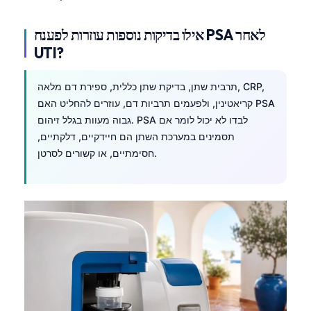
Català
אילו בדיקות נוספות עוזרות לפענח PSA לאחר
O‘zbekcha
UTI?
Українська
አማርኛ
תרבית שתן, בדיקת שתן כללית, ספירת דם מלאה, CRP,
Kiswahili
קריאטינין, ולפעמים תרביות דם, עוזרים להחליט האם PSA
גבוה מעוות בגלל זיהום. PSA לבדו לא יכול לומר אם
ភាសាខ្មែរ
תסמינים במערכת השתן הם חיידקיים, דלקתיים,
ဗမာစာ
חסימתיים, או קשורים לסרטן.
ไทย
Tagalog
Tiếng Việt
Bahasa Melayu
മലയാളം
ಕನ್ನಡ
ગુજરાતી