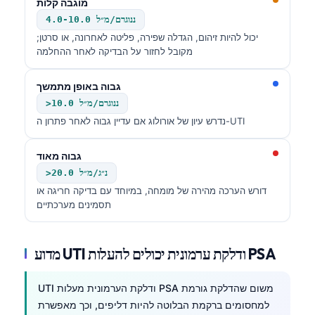
מוגבה קלות
4.0-10.0 ננוגרם/מ״ל
יכול להיות זיהום, הגדלה שפירה, פליטה לאחרונה, או סרטן;
מקובל לחזור על הבדיקה לאחר ההחלמה
גבוה באופן מתמשך
>10.0 ננוגרם/מ״ל
נדרש עיון של אורולוג אם עדיין גבוה לאחר פתרון ה-UTI
גבוה מאוד
>20.0 נ״ג/מ״ל
דורש הערכה מהירה של מומחה, במיוחד עם בדיקה חריגה או
תסמינים מערכתיים
מדוע UTI ודלקת ערמונית יכולים להעלות PSA
UTI ודלקת הערמונית מעלות PSA משום שהדלקת גורמת
למחסומים ברקמת הבלוטה להיות דליפים, וכך מאפשרת