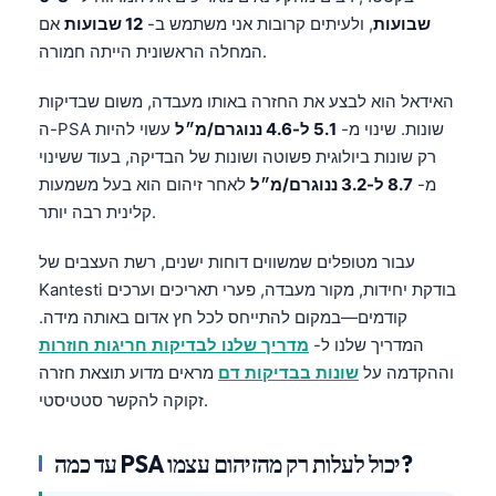
שבועות
, ולעיתים קרובות אני משתמש ב-
12 שבועות
אם
המחלה הראשונית הייתה חמורה.
האידאל הוא לבצע את החזרה באותו מעבדה, משום שבדיקות
ה-PSA שונות. שינוי מ-
5.1 ל-4.6 ננוגרם/מ״ל
עשוי להיות
רק שונות ביולוגית פשוטה ושונות של הבדיקה, בעוד ששינוי
מ-
8.7 ל-3.2 ננוגרם/מ״ל
לאחר זיהום הוא בעל משמעות
קלינית רבה יותר.
עבור מטופלים שמשווים דוחות ישנים, רשת העצבים של
Kantesti בודקת יחידות, מקור מעבדה, פערי תאריכים וערכים
קודמים—במקום להתייחס לכל חץ אדום באותה מידה.
המדריך שלנו ל-
מדריך שלנו לבדיקות חריגות חוזרות
וההקדמה על
שונות בבדיקות דם
מראים מדוע תוצאת חזרה
זקוקה להקשר סטטיסטי.
עד כמה PSA יכול לעלות רק מהזיהום עצמו?