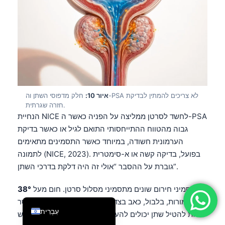
فارسی
简体中文
Română
Türkçe
Ελληνικά
Português
איור 10:
חלק מדפוסי השתן וה-PSA לא צריכים להמתין לבדיקת
חזרה שגרתית.
Español
הנחיית NICE לחשד לסרטן ממליצה על הפניה כאשר ה-PSA
Italiano
גבוה מהטווח ההתייחסותי התואם לגיל או כאשר בדיקת
הערמונית חשודה, במיוחד כאשר התסמינים מתאימים
Français
לתמונה (NICE, 2023). בפועל, בדיקה קשה או א-סימטרית
العربية
גוברת על ההסבר “אולי זה היה דלקת בדרכי השתן”.
Deutsch
,
38°C
תסמיני חירום שונים מתסמיני מסלול סרטן. חום מעל
English
צמרמורות, בלבול, כאב בצד (פלנק), לחץ דם נמוך, או חוסר
עִבְרִית
יכולת להטיל שתן יכולים להעיד על זיהום חריף או חסימה ויש