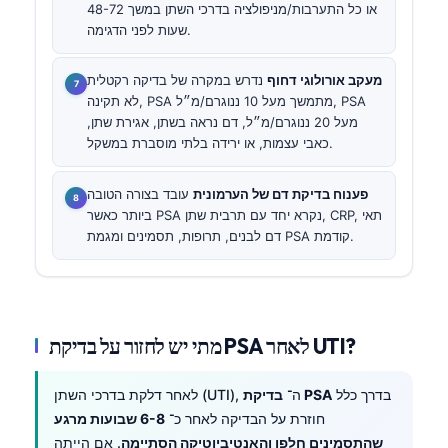
או כל התערבות/מניפולציה בדרכי השתן במשך 48-72
שעות לפני הדגימה.
מעקב אורולוגי דחוף
נדרש במקרה של בדיקה רקטלית
לא תקינה, PSA מתמשך מעל 10 ננוגרם/מ״ל, PSA
מעל 20 ננוגרם/מ״ל, דם נראה בשתן, אגירת שתן,
כאבי עצמות, או ירידה בלתי מוסברת במשקל.
פענוח בדיקת דם של הערמונית
עובד בצורה הטובה
ביותר כאשר PSA נקרא יחד עם תרבית שתן, CRP, תאי
דם לבנים, תרופות, תסמינים ומגמת PSA קודמת.
מתי יש לחזור על בדיקת PSA לאחר UTI?
בדרך כלל
בדיקת PSA
לאחר דלקת בדרכי השתן (UTI), ה־
חוזרת על הבדיקה לאחר כ־
6-8 שבועות מרגע
שהתסמינים חלפו והאנטיביוטיקה הסתיימה
. אם הייתה