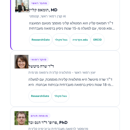
מחבר ראשי
תומאס קליין, MD
קצין רפואי ראשי, קנטסטי AI
ד״ר תומאס קליין הוא המטולוג קליני מוסמך מטעם המועצה
ורופא פנימי, עם למעלה מ-15 שנות ניסיון ברפואה מעבדתית
ובניתוח קליני בסיוע בינה מלאכותית. כמנהל הרפואה הראשי
ב-Kantesti AI, הוא מספק פיקוח קליני על הדיוק הרפואי של
ORCID
אקדמיה.edu
גוגל סקולר
ResearchGate
רשת הנוירונים הקניינית. ד״ר קליין פרסם רבות בנושאי
פרשנות סמנים ביולוגיים ואבחון מעבדתי בנושאים של רפואה
מעבדתית.
סוקר רפואי
ד"ר שרה מיטשל
יועץ רפואי ראשי - פתולוגיה קלינית ורפואה פנימית
ד״ר שרה מיטשל היא פתולוגית קלינית מוסמכת, עם למעלה
מ-18 שנות ניסיון ברפואה מעבדתית ובניתוח אבחנתי. היא
מחזיקה בהסמכות התמחות בכימיה קלינית, ופרסמה רבות על
לוחות סמנים ביולוגיים וניתוח מעבדתי במסגרת פרקטיקה
גוגל סקולר
ResearchGate
קלינית.
מומחה תורם
פרופ' ד"ר הנס ובר, PhD
פרופסור לרפואה מעבדתית וביוכימיה קלינית