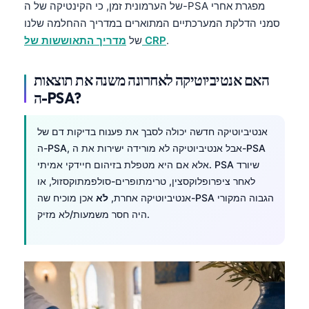
מפגרת אחרי
PSA
של הערמונית זמן, כי הקינטיקה של ה-
סמני הדלקת המערכתיים המתוארים במדריך ההחלמה שלנו
.
CRP
מדריך התאוששות של
של
האם אנטיביוטיקה לאחרונה משנה את תוצאות
ה-PSA?
אנטיביוטיקה חדשה יכולה לסבך את
פענוח בדיקות דם
של
PSA
, אבל אנטיביוטיקה לא מורידה ישירות את ה-
PSA
ה-
שיורד
PSA
אלא אם היא מטפלת בזיהום חיידקי אמיתי.
לאחר ציפרופלוקסצין, טרימתופרים-סולפמתוקסזול, או
הגבוה המקורי
PSA
אכן מוכיח שה-
אנטיביוטיקה אחרת,
לֹא
היה חסר משמעות/לא מזיק.