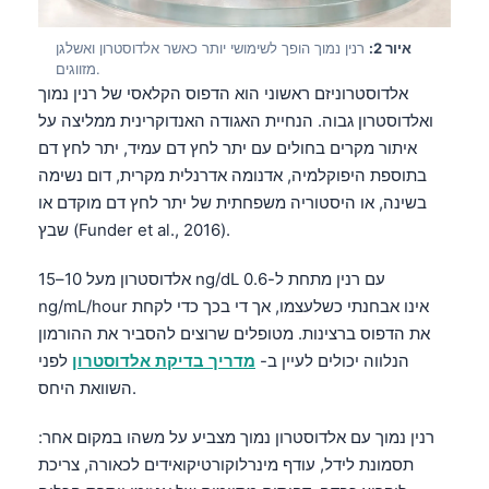
איור 2:
רנין נמוך הופך לשימושי יותר כאשר אלדוסטרון ואשלגן
מזווגים.
אלדוסטרוניזם ראשוני הוא הדפוס הקלאסי של רנין נמוך
ואלדוסטרון גבוה. הנחיית האגודה האנדוקרינית ממליצה על
איתור מקרים בחולים עם יתר לחץ דם עמיד, יתר לחץ דם
בתוספת היפוקלמיה, אדנומה אדרנלית מקרית, דום נשימה
בשינה, או היסטוריה משפחתית של יתר לחץ דם מוקדם או
שבץ (Funder et al., 2016).
אלדוסטרון מעל 10–15 ng/dL עם רנין מתחת ל-0.6
ng/mL/hour אינו אבחנתי כשלעצמו, אך די בכך כדי לקחת
את הדפוס ברצינות. מטופלים שרוצים להסביר את ההורמון
הנלווה יכולים לעיין ב-
מדריך בדיקת אלדוסטרון
לפני
השוואת היחס.
רנין נמוך עם אלדוסטרון נמוך מצביע על משהו במקום אחר:
תסמונת לידל, עודף מינרלוקורטיקואידים לכאורה, צריכת