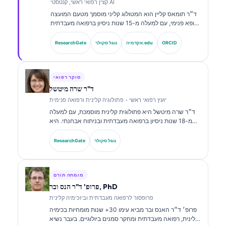
קצין רפואי ראשי, קנטסטי AI
ד״ר תומאס קליין הוא המטולוג קליני מוסמך מטעם המועצה
ורופא פנימי, עם למעלה מ-15 שנות ניסיון ברפואה מעבדתית
ובניתוח קליני בסיוע בינה מלאכותית. כמנהל הרפואה הראשי
ב-Kantesti AI, הוא מספק פיקוח קליני על הדיוק הרפואי של
ORCID
אקדמיה.edu
גוגל סקולר
ResearchGate
הרשת העצבית הקניינית. ד״ר קליין פרסם מחקרים על
פרשנות סמנים ביולוגיים ואבחון מעבדתי.
סוקר רפואי
ד"ר שרה מיטשל
יועץ רפואי ראשי - פתולוגיה קלינית ורפואה פנימית
ד״ר שרה מיטשל היא פתולוגית קלינית מוסמכת, עם למעלה
מ-18 שנות ניסיון ברפואה מעבדתית ובניתוח אבחנתי. היא
מחזיקה בהסמכות התמחות בכימיה קלינית, ופרסמה רבות על
לוחות סמנים ביולוגיים וניתוח מעבדתי במסגרת פרקטיקה
גוגל סקולר
ResearchGate
קלינית.
מומחה תורם
פרופ' ד"ר הנס ובר, PhD
פרופסור לרפואה מעבדתית וביוכימיה קלינית
פרופ׳ ד״ר האנס ובר מביא עימו 30+ שנות מומחיות בכימיה
קלינית, רפואה מעבדתית ומחקר סמנים ביולוגיים. בעבר נשיא