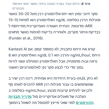
איור 8:
היחס עובד בצורה הטובה ביותר כאשר תנאי האיסוף
Frysk
מבוקרים.
Esperanto
סקר חיובי נפוץ הוא יחס אלדוסטרון-רנין מעל 20–30 כאשר
האלדוסטרון הוא לפחות 10–15 ng/dL ופעילות הרנין בפלזמה
Беларуская мова
מדוכאת. הנחיית האגודה האנדוקרינית מתייחסת ל-ARR
Татар теле
כבדיקת איתור מקרים, ולאחריה בדיקות לאימות כאשר מתאים
Кыргызча
(Funder et al., 2016).
ئۇيغۇرچە
Kantesti AI קורא את היחס כתבנית, לא כמספר קסם. אם
Cebuano
האלדוסטרון הוא 8 ng/dL והרנין הוא 0.1 ng/mL/hour, היחס
נראה גבוה מתמטית, אבל האלדוסטרון המוחלט עשוי להיות
Basa Jawa
נמוך מדי כדי לבצע סקר נקי לאלוסטרוניזם ראשוני.
ພາສາລາວ
Монгол
בעיית היחידות היא אמיתית. ריכוז רנין ישיר ב-mU/L לא ניתן
להכניס לאותו סף ARR שמשתמשים בו עבור פעילות רנין
Afrikaans
בפלזמה ב-ng/mL/hour, ולכן אני לעיתים קרובות מבצע
العربية المغربية
הצלבה של פאנלים אנדוקריניים מול
מדריך תבניות
Occitan
לפני שאני מייעץ למטופל מה לשאול בהמשך.
ההורמונים