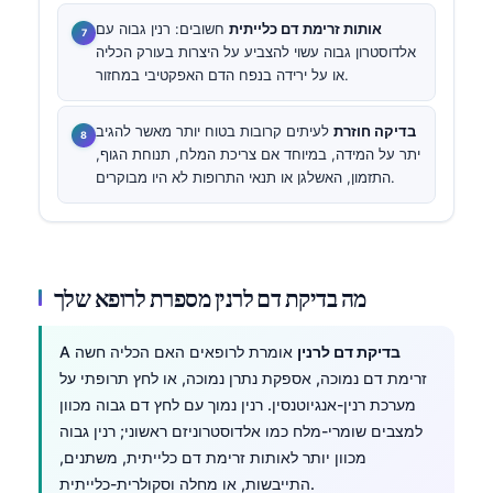
אותות זרימת דם כלייתית
חשובים: רנין גבוה עם
אלדוסטרון גבוה עשוי להצביע על היצרות בעורק הכליה
או על ירידה בנפח הדם האפקטיבי במחזור.
בדיקה חוזרת
לעיתים קרובות בטוח יותר מאשר להגיב
יתר על המידה, במיוחד אם צריכת המלח, תנוחת הגוף,
התזמון, האשלגן או תנאי התרופות לא היו מבוקרים.
מה בדיקת דם לרנין מספרת לרופא שלך
בדיקת דם לרנין
אומרת לרופאים האם הכליה חשה
A
זרימת דם נמוכה, אספקת נתרן נמוכה, או לחץ תרופתי על
מערכת רנין-אנגיוטנסין. רנין נמוך עם לחץ דם גבוה מכוון
למצבים שומרי-מלח כמו אלדוסטרוניזם ראשוני; רנין גבוה
מכוון יותר לאותות זרימת דם כלייתית, משתנים,
התייבשות, או מחלה וסקולרית-כלייתית.