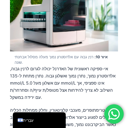
فارسی
简体中文
Română
Türkçe
Ελληνικά
Português
איור 10:
רנין גבוה עם אלדוסטרון נמוך מעלה מסלול אבחנתי
שונה.
Español
אי-ספיקה ראשונית של האדרנל יכולה לגרום לרנין גבוה,
Italiano
אלדוסטרון נמוך, נתרן נמוך ואשלגן גבוה. נתרן מתחת ל-135
Français
mmol/L עם אשלגן מעל 5.0 mmol/L אינו ספציפי, אך
השילוב לא צריך להידחות אצל מטופל/ת עייף/ה וסחרחר/ת
العربية
עם ירידה במשקל.
Deutsch
הפרין, טרימתופרים, מעכבי קלצינאורין, וחלק ממחלות הכליה
English
יכולים לפגוע בייצור אלדוסטרון או בפעולתו. אני שם/ה לב
עִבְרִית
כאשר הביקרבונט נמוך, משום שחמצת צינורית כלייתית מסוג