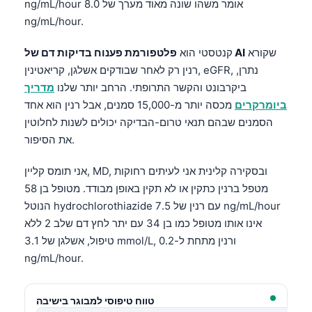
ng/mL/hour אומר משהו שונה מאוד מערך של 8.0
ng/mL/hour.
שקורא
פלטפורמת פענוח בדיקות דם של AI
קנטסטי הוא
רנין רק לאחר שבודקים אשלגן, קריאטינין, eGFR, נתרן,
ביקרבונט והקשר התרופתי. הרחב יותר שלנו
מדריך
ביומרקרים
מכסה יותר מ-15,000 סמנים, אבל רנין הוא אחד
הסמנים שבהם תנאי טרום-הבדיקה יכולים לשנות לחלוטין
את הסיפור.
אני תומס קליין, MD, ובסקירה קלינית אני לעיתים רחוקות
מטפל ברנין כתקין או לא תקין באופן מבודד. מטופל בן 58
הנוטל hydrochlorothiazide עם רנין של 7.5 ng/mL/hour
אינו אותו מטופל כמו בן 34 עם יתר לחץ דם שלב 2 ללא
טיפול, אשלגן של 3.1 mmol/L, ורנין מתחת ל-0.2
ng/mL/hour.
טווח טיפוסי למבוגר בישיבה