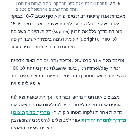
איור 7:
תנוחה וצריכת מלח לפני הבדיקה יכולים לשנות את הרנין
יותר ממה שרבים מהמטופלים מצפים.
מעבדות אנדוקריניות רבות מעדיפות איסוף סביב 7–10 בבוקר
לאחר שהמטופל היה ער לפחות שעתיים ושב במשך 5–15
דקות. דגימה בשכיבה (supine) מורידה בדרך כלל את הרנין
לעומת דגימה בעמידה/ישיבה זקופה (upright), ולכן טווחי
הייחוס חייבים להתאים לפרוטוקול.
צריכת מלח אינה פרט שולי. צריכת נתרן גבוהה מאוד מדכאת
רנין, בעוד שהגבלת נתרן מתחת לכ-100 mmol/day יכולה
להעלות רנין ואלדוסטרון בתוך ימים, במיוחד בחולים רזים יותר
או פעילים פיזית.
מצב צום אינו תמיד נדרש עבור רנין, אך התייבשות ופעילות
גופנית אינטנסיבית לאחרונה יכולות לעוות את התוצאה. אם
בדיקות אחרות נלקחו באותו ביקור, ה-
מדריך בדיקת צום
ו
מדריך להמרת יחידות
עוזר למטופלים להימנע מהשוואה בין
מצבים שאינם תואמים.