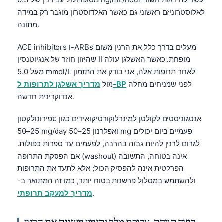
לאלוסטרוניזם ראשוני גם כאשר האלדוסטרון מוגבר רק במידה
מתונה.
ACE inhibitors ו-ARBs מעלים בדרך כלל את הרנין משום
שהיזון חוזר של אנגיוטנסין II מופחת. כאשר האשלגן עולה
מעל 5.0 mmol/L לאחר תרופות אלה, אני בודק את התזמון
לפני שמניחים מחלה
מדריך אשלגן לתרופות ל-BP
מול
אנדוקרינית חדשה.
אנטגוניסטים לקולטן למינרלוקורטיקואידים כגון ספירונולקטון
25–50 mg/day ואפלרנון 25–50 mg פעמיים ביום יכולים
לגרום לרנין להיות גבוה בהרבה, לפעמים עד ספרות כפולות.
אם הפסקת התרופה (washout) אינה בטוחה, התשובה
הפרקטית אינה להפסיק הכול; אלא לתעד את התרופות
ולהשתמש במסלול פרשנות בטוח יותר, כמו זה המתואר ב-
.
מדריך למעקב תרופתי
כיצד תנוחה, צריכת מלח ותזמון משנים את הרנין