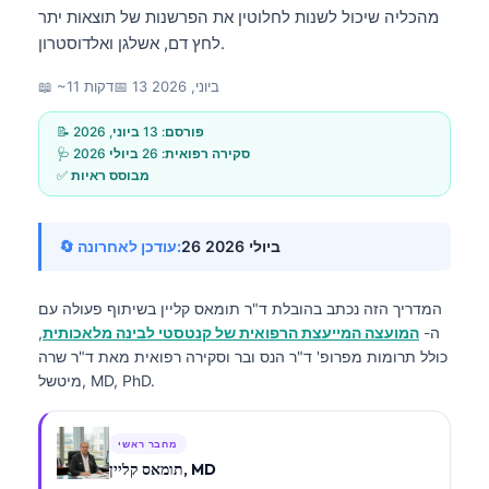
מהכליה שיכול לשנות לחלוטין את הפרשנות של תוצאות יתר
לחץ דם, אשלגן ואלדוסטרון.
13 ביוני, 2026
📅
📖 ~11 דקות
📝 פורסם:
13 ביוני, 2026
🩺 סקירה רפואית:
26 ביולי 2026
✅ מבוסס ראיות
26 ביולי 2026
🔄 עודכן לאחרונה:
המדריך הזה נכתב בהובלת
ד"ר תומאס קליין
בשיתוף פעולה עם
ה-
המועצה המייעצת הרפואית של קנטסטי לבינה מלאכותית
,
כולל תרומות מפרופ' ד"ר הנס ובר וסקירה רפואית מאת ד"ר שרה
מיטשל, MD, PhD.
מחבר ראשי
תומאס קליין, MD