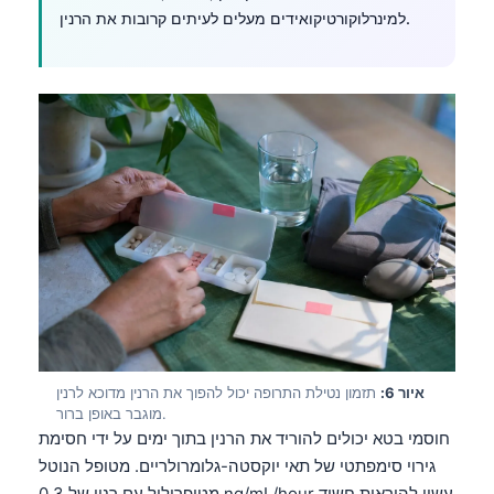
למינרלוקורטיקואידים מעלים לעיתים קרובות את הרנין.
איור 6:
תזמון נטילת התרופה יכול להפוך את הרנין מדוכא לרנין
מוגבר באופן ברור.
חוסמי בטא יכולים להוריד את הרנין בתוך ימים על ידי חסימת
גירוי סימפתטי של תאי יוקסטה-גלומרולריים. מטופל הנוטל
מטופרולול עם רנין של 0.3 ng/mL/hour עשוי להיראות חשוד