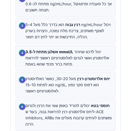
מתחת לכ-0.6 ng/mL/hour, אך כל מעבדה ופרוטוקול
תנוחה חשובים.
רנין גבוה
הוא בדרך כלל מעל 4–5 ng/mL/hour ויכול
לשקף משתנים, צריכת מלח נמוכה, היצרות בעורק
הכליה, התייבשות או יתר לחץ דם חמור.
יכול לדכא שחרור
אשלגן מתחת ל-3.5 mmol/L
אלדוסטרון ועשוי לגרום לאלוסטרוניזם ראשוני להיראות
פחות ברור מכפי שהוא באמת.
יחס אלדוסטרון-רנין
מעל 20–30, כאשר האלדוסטרון
הוא לפחות 10–15 ng/dL, הוא דפוס סקר נפוץ
לאלוסטרוניזם ראשוני.
חוסמי בטא
יכולים להוריד באופן שגוי את הרנין ולגרום
ליחס אלדוסטרון-רנין להיראות גבוה, בעוד ש-ACE
inhibitors, ARBs ומשתנים לעיתים קרובות מעלים את
הרנין.