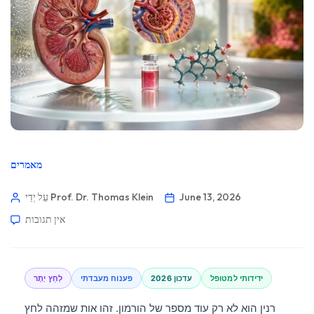
מאמרים
June 13, 2026
עַל יְדֵי Prof. Dr. Thomas Klein
אין תגובות
ידידותי למטופל
עדכון 2026
פענוח מעבדתי
לַחַץ יֶתֶר
רנין הוא לא רק עוד מספר של הורמון. זהו אות שמזהה לחץ