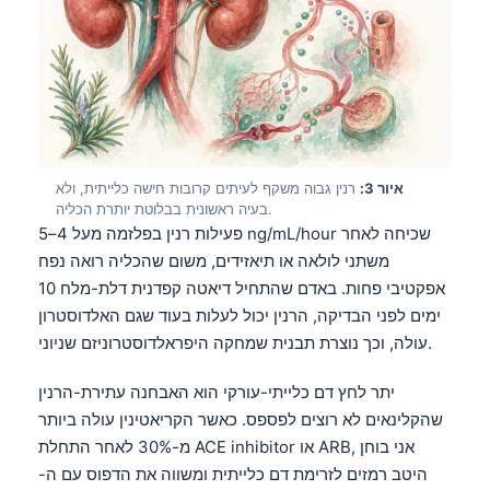
איור 3:
רנין גבוה משקף לעיתים קרובות חישה כלייתית, ולא
בעיה ראשונית בבלוטת יותרת הכליה.
פעילות רנין בפלזמה מעל 4–5 ng/mL/hour שכיחה לאחר
משתני לולאה או תיאזידים, משום שהכליה רואה נפח
אפקטיבי פחות. באדם שהתחיל דיאטה קפדנית דלת-מלח 10
ימים לפני הבדיקה, הרנין יכול לעלות בעוד שגם האלדוסטרון
עולה, וכך נוצרת תבנית שמחקה היפראלדוסטרוניזם שניוני.
יתר לחץ דם כלייתי-עורקי הוא האבחנה עתירת-הרנין
שהקלינאים לא רוצים לפספס. כאשר הקריאטינין עולה ביותר
מ-30% לאחר התחלת ACE inhibitor או ARB, אני בוחן
היטב רמזים לזרימת דם כלייתית ומשווה את הדפוס עם ה-