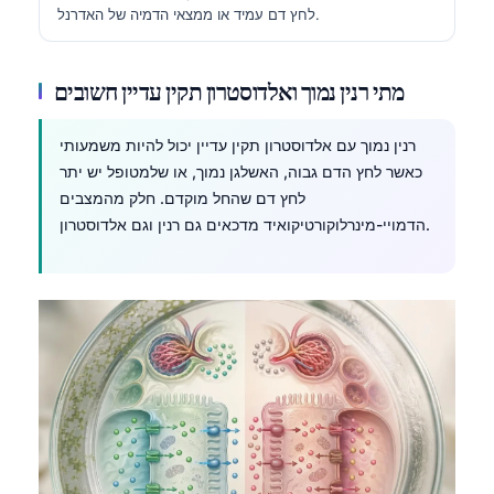
לחץ דם עמיד או ממצאי הדמיה של האדרנל.
Català
O‘zbekcha
מתי רנין נמוך ואלדוסטרון תקין עדיין חשובים
Українська
አማርኛ
רנין נמוך עם אלדוסטרון תקין עדיין יכול להיות משמעותי
Kiswahili
כאשר לחץ הדם גבוה, האשלגן נמוך, או שלמטופל יש יתר
לחץ דם שהחל מוקדם. חלק מהמצבים
ភាសាខ្មែរ
הדמויי-מינרלוקורטיקואיד מדכאים גם רנין וגם אלדוסטרון.
ဗမာစာ
ไทย
Tagalog
Tiếng Việt
Bahasa Melayu
മലയാളം
ಕನ್ನಡ
ગુજરાતી