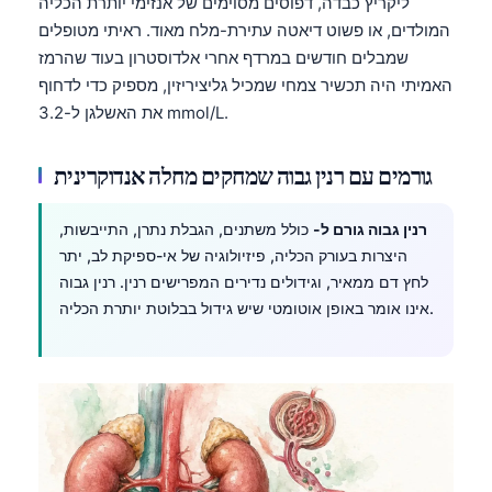
ליקריץ כבדה, דפוסים מסוימים של אנזימי יותרת הכליה
המולדים, או פשוט דיאטה עתירת-מלח מאוד. ראיתי מטופלים
שמבלים חודשים במרדף אחרי אלדוסטרון בעוד שהרמז
האמיתי היה תכשיר צמחי שמכיל גליציריזין, מספיק כדי לדחוף
את האשלגן ל-3.2 mmol/L.
גורמים עם רנין גבוה שמחקים מחלה אנדוקרינית
רנין גבוה גורם ל-
כולל משתנים, הגבלת נתרן, התייבשות,
היצרות בעורק הכליה, פיזיולוגיה של אי-ספיקת לב, יתר
לחץ דם ממאיר, וגידולים נדירים המפרישים רנין. רנין גבוה
אינו אומר באופן אוטומטי שיש גידול בבלוטת יותרת הכליה.