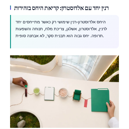
רנין יחד עם אלדוסטרון: קריאת היחס בזהירות
היחס אלדוסטרון-רנין שימושי רק כאשר מתייחסים יחד
לרנין, אלדוסטרון, אשלגן, צריכת מלח, תנוחה והשפעות
תרופה. יחס גבוה הוא תבנית סקר, לא אבחנה סופית.
Norsk bokmål
Ślōnskŏ gŏdka