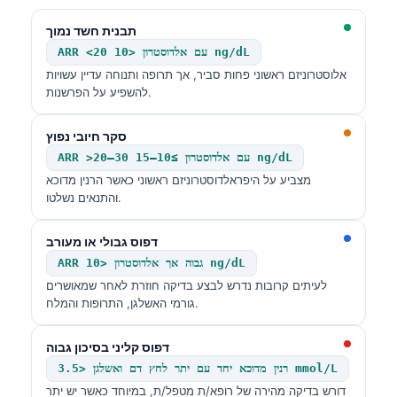
Gàidhlig
Euskara
תבנית חשד נמוך
ARR <20 עם אלדוסטרון <10 ng/dL
Македонски јазик
אלוסטרוניזם ראשוני פחות סביר, אך תרופה ותנוחה עדיין עשויות
Latviešu valoda
להשפיע על הפרשנות.
Galego
סקר חיובי נפוץ
অসমীয়া
ARR >20–30 עם אלדוסטרון ≥10–15 ng/dL
සිංහල
מצביע על היפראלדוסטרוניזם ראשוני כאשר הרנין מדוכא
והתנאים נשלטו.
سنڌي
پښتو
דפוס גבולי או מעורב
ARR גבוה אך אלדוסטרון <10 ng/dL
לעיתים קרובות נדרש לבצע בדיקה חוזרת לאחר שמאושרים
Slovenčina
גורמי האשלגן, התרופות והמלח.
Hrvatski
דפוס קליני בסיכון גבוה
Suomi
רנין מדוכא יחד עם יתר לחץ דם ואשלגן <3.5 mmol/L
Қазақ тілі
דורש בדיקה מהירה של רופא/ת מטפל/ת, במיוחד כאשר יש יתר