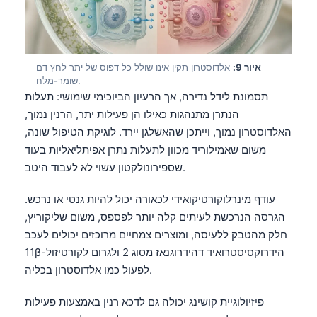
தமிழ்
తెలుగు
मराठी
איור 9:
אלדוסטרון תקין אינו שולל כל דפוס של יתר לחץ דם
שומר-מלח.
اردو
תסמונת לידל נדירה, אך הרעיון הביוכימי שימושי: תעלות
הנתרן מתנהגות כאילו הן פעילות יתר, הרנין נמוך,
বাংলা
האלדוסטרון נמוך, וייתכן שהאשלגן יירד. לוגיקת הטיפול שונה,
Shqip
משום שאמילוריד מכוון לתעלות נתרן אפיתליאליות בעוד
Magyar
שספירונולקטון עשוי לא לעבוד היטב.
Slovenščina
עודף מינרלוקורטיקואידי לכאורה יכול להיות גנטי או נרכש.
한국어
הגרסה הנרכשת לעיתים קלה יותר לפספס, משום שליקוריץ,
Polski
חלק מהטבק ללעיסה, ומוצרים צמחיים מרוכזים יכולים לעכב
11β-הידרוקסיסטרואיד דהידרוגנאז מסוג 2 ולגרום לקורטיזול
Lietuvių kalba
לפעול כמו אלדוסטרון בכליה.
Русский
ქართული
פיזיולוגיית קושינג יכולה גם לדכא רנין באמצעות פעילות