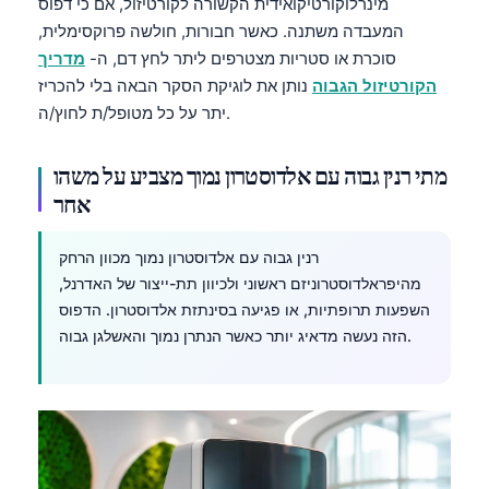
מינרלוקורטיקואידית הקשורה לקורטיזול, אם כי דפוס
Čeština
המעבדה משתנה. כאשר חבורות, חולשה פרוקסימלית,
日本語
סוכרת או סטריות מצטרפים ליתר לחץ דם, ה-
מדריך
Eesti
הקורטיזול הגבוה
נותן את לוגיקת הסקר הבאה בלי להכריז
יתר על כל מטופל/ת לחוץ/ה.
Azərbaycan dili
Bosanski
מתי רנין גבוה עם אלדוסטרון נמוך מצביע על משהו
Svenska
אחר
Српски језик
רנין גבוה עם אלדוסטרון נמוך מכוון הרחק
Íslenska
מהיפראלדוסטרוניזם ראשוני ולכיוון תת-ייצור של האדרנל,
Հայերեն
השפעות תרופתיות, או פגיעה בסינתזת אלדוסטרון. הדפוס
Bahasa Indonesia
הזה נעשה מדאיג יותר כאשר הנתרן נמוך והאשלגן גבוה.
हिन्दी
Nederlands
Dansk
Български