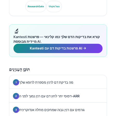
האגודה הגרמנית לכימיה קלינית, הוא מתמחה בניתוח לוחות
אבחנתיים, בסטנדרטיזציה של סמנים ביולוגיים וברפואה
גוגל סקולר
ResearchGate
מעבדתית בסיוע בינה מלאכותית.
🔬
מיידית מבוססת AI.
‏Kantesti פרשנות בדיקות דם עם AI →
תוֹכֶן הָעִניָנִים
מה בדיקת דם לרנין מספרת לרופא שלך
דפוסי יתר לחץ דם עם רנין נמוך לפני ה-ARR
גורמים עם רנין גבוה שמחקים מחלה אנדוקרינית