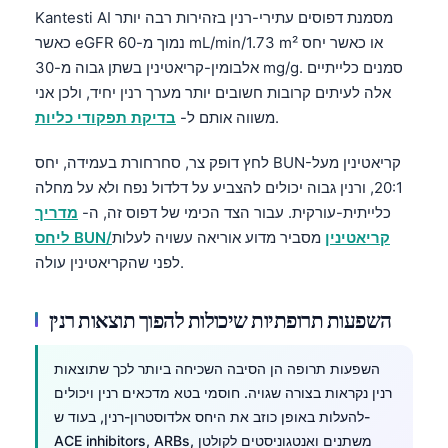
Kantesti AI מסמנת דפוסים עתירי-רנין בזהירות רבה יותר
כאשר eGFR נמוך מ-60 mL/min/1.73 m² או כאשר יחס
אלבומין-קריאטינין בשתן גבוה מ-30 mg/g. סמנים כלייתיים
אלה לעיתים קרובות חשובים יותר מערך רנין יחיד, ולכן אני
.
משווה אותם ל-
בדיקת תפקודי כליות
לחץ דופק צר, סחרחורת בעמידה, יחס BUN-קריאטינין מעל
20:1, ורנין גבוה יכולים להצביע על דלדול נפח ולא על מחלה
כלייתית-עורקית. עבור הצד הכימי של דפוס זה, ה-
מדריך
ליחס BUN/קריאטינין
מסביר מדוע אוריאה עשויה לעלות
לפני שהקריאטינין עולה.
השפעות תרופתיות שיכולות להפוך תוצאות רנין
השפעות תרופה הן הסיבה השכיחה ביותר לכך שתוצאות
רנין נקראות בצורה שגויה. חוסמי בטא מדכאים רנין ויכולים
להעלות באופן כוזב את היחס אלדוסטרון-רנין, בעוד ש-
ACE inhibitors, ARBs, משתנים ואנטגוניסטים לקולטן