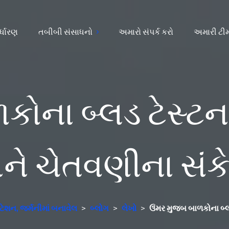
ર્ધારણ
તબીબી સંસાધનો
અમારો સંપર્ક કરો
અમારી ટી
ોના બ્લડ ટેસ્ટના
ે ચેતવણીના સંક
ટેશન, જર્મનીમાં બનાવેલ
>
બ્લોગ
>
લેખો
>
ઉંમર મુજબ બાળકોના બ્લડ