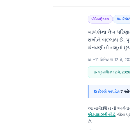
પીડિયાટ્રિક્સ
લેબ રિપોર
બાળકોના લેબ પરિણામ
રાખીને બદલાય છે. પ
ચેતવણીનો નમૂનો છુપા
📖 ~11 મિનિટ
📅
12 મે, 2
📝 પ્રકાશિત:
12 મે, 202
🔄 છેલ્લે અપડેટ:
7 ઓગ
આ માર્ગદર્શિકા ની આગે
એડવાઇઝરી બોર્ડ
, જેમાં 
Norsk bokmål
છે.
Ślōnskŏ gŏdka