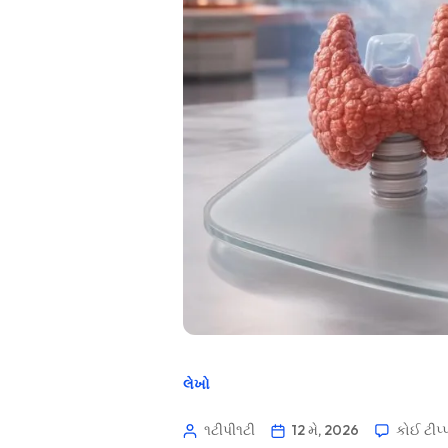
લેખો
૧ટીપી૧ટી
12 મે, 2026
કોઈ ટીપ