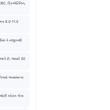
CBC, ક્રિએટિનિન,
ગભગ 9.0-11.0
ીમાં તે નજીકથી
પે છે, જ્યારે 30
િંગમાં અસામાન્ય
 ઓછી ખોરાક લેતા