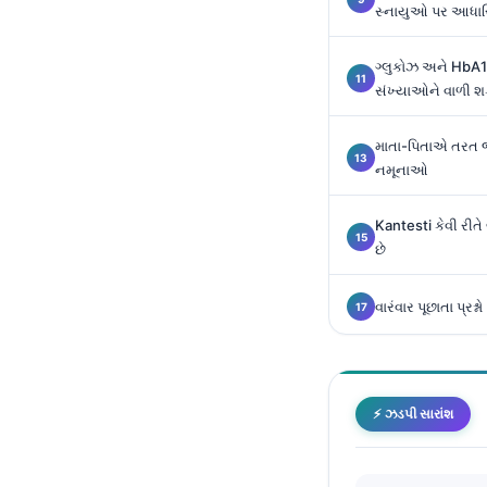
સ્નાયુઓ પર આધાર
Català
O‘zbekcha
ગ્લુકોઝ અને HbA
Українська
સંખ્યાઓને વાળી શક
አማርኛ
માતા-પિતાએ તરત 
Kiswahili
નમૂનાઓ
ភាសាខ្មែរ
Kantesti કેવી રીતે
ဗမာစာ
છે
ไทย
Tagalog
વારંવાર પૂછાતા પ્રશ્નો
Tiếng Việt
Bahasa Melayu
മലയാളം
⚡ ઝડપી સારાંશ
ಕನ್ನಡ
தமிழ்