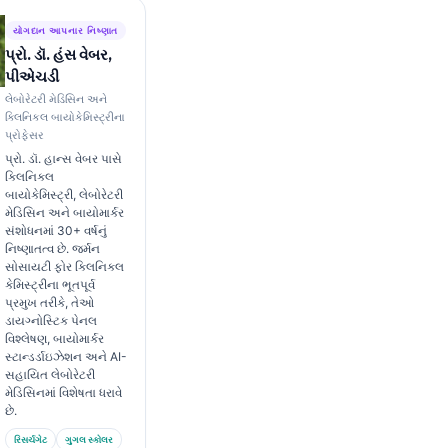
યોગદાન આપનાર નિષ્ણાત
પ્રો. ડૉ. હંસ વેબર,
પીએચડી
લેબોરેટરી મેડિસિન અને
ક્લિનિકલ બાયોકેમિસ્ટ્રીના
પ્રોફેસર
પ્રો. ડૉ. હાન્સ વેબર પાસે
ક્લિનિકલ
બાયોકેમિસ્ટ્રી, લેબોરેટરી
મેડિસિન અને બાયોમાર્કર
સંશોધનમાં 30+ વર્ષનું
નિષ્ણાતત્વ છે. જર્મન
સોસાયટી ફોર ક્લિનિકલ
કેમિસ્ટ્રીના ભૂતપૂર્વ
પ્રમુખ તરીકે, તેઓ
ડાયગ્નોસ્ટિક પેનલ
વિશ્લેષણ, બાયોમાર્કર
સ્ટાન્ડર્ડાઇઝેશન અને AI-
સહાયિત લેબોરેટરી
મેડિસિનમાં વિશેષતા ધરાવે
છે.
રિસર્ચગેટ
ગુગલ સ્કોલર