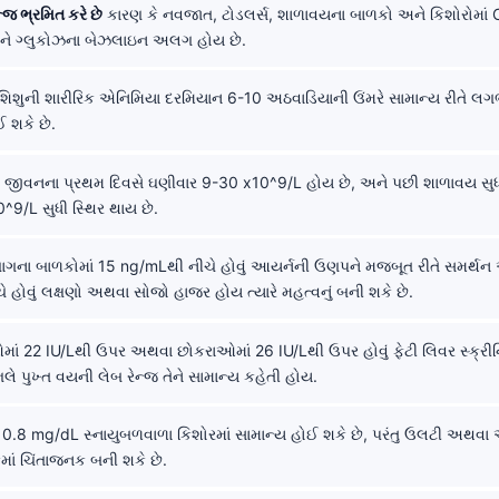
ન્જ ભ્રમિત કરે છે
કારણ કે નવજાત, ટોડલર્સ, શાળાવયના બાળકો અને કિશોરોમાં 
ે ગ્લુકોઝના બેઝલાઇન અલગ હોય છે.
િશુની શારીરિક એનિમિયા દરમિયાન 6-10 અઠવાડિયાની ઉંમરે સામાન્ય રીતે લ
 શકે છે.
જીવનના પ્રથમ દિવસે ઘણીવાર 9-30 x10^9/L હોય છે, અને પછી શાળાવય સુધ
^9/L સુધી સ્થિર થાય છે.
ાગના બાળકોમાં 15 ng/mLથી નીચે હોવું આયર્નની ઉણપને મજબૂત રીતે સમર્થન આ
 હોવું લક્ષણો અથવા સોજો હાજર હોય ત્યારે મહત્વનું બની શકે છે.
ં 22 IU/Lથી ઉપર અથવા છોકરાઓમાં 26 IU/Lથી ઉપર હોવું ફેટી લિવર સ્ક્રીન
લે પુખ્ત વયની લેબ રેન્જ તેને સામાન્ય કહેતી હોય.
0.8 mg/dL સ્નાયુબળવાળા કિશોરમાં સામાન્ય હોઈ શકે છે, પરંતુ ઉલટી અથવા
કમાં ચિંતાજનક બની શકે છે.