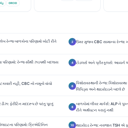
એડુ
ORCID
 લેબ રેન્જ બાળકોના પરિણામો ખોટી રીતે
ઉંમર મુજબ CBC સામાન્ય રેન્જ: ખ
 પરિણામો: રેન્જ સૌથી ઝડપથી બદલાય
ટોડલર્સ અને પ્રીસ્કૂલર્સ: આયર્ન અન
કિશોરાવસ્થાની રેન્જ: કિશોરાવસ્થા
કાવારી નહીં, CBC નો નમૂનો વાંચો
લિપિડ્સ અને થાઇરોઇડને બદલે છે
ડીઝ: ફેરીટિન મદદરૂપ છે પરંતુ પૂરતું
બાળકોમાં લીવર માર્કર્સ: ALP ને પુ
રીતે અર્થઘટન કરાતું નથી
રોલાઇટના પરિણામો: ક્રિએટિનિન
થાઇરોઇડ રેન્જ: નવજાત TSH એ ફા