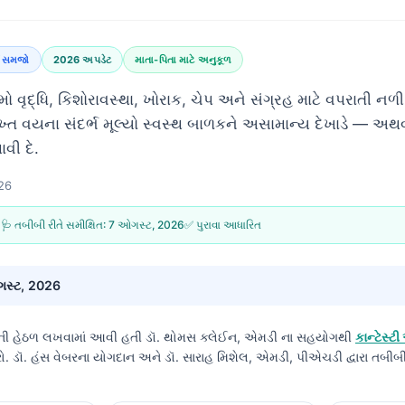
્ટ સમજો
2026 અપડેટ
માતા-પિતા માટે અનુકૂળ
ો વૃદ્ધિ, કિશોરાવસ્થા, ખોરાક, ચેપ અને સંગ્રહ માટે વપરાતી નળ
ુખ્ત વયના સંદર્ભ મૂલ્યો સ્વસ્થ બાળકને અસામાન્ય દેખાડે — અથવ
વી દે.
026
6
🩺 તબીબી રીતે સમીક્ષિત:
7 ઓગસ્ટ, 2026
✅ પુરાવા આધારિત
સ્ટ, 2026
વાની હેઠળ લખવામાં આવી હતી
ડૉ. થોમસ ક્લેઈન, એમડી
ના સહયોગથી
કાન્ટેસ્
પ્રો. ડૉ. હંસ વેબરના યોગદાન અને ડૉ. સારાહ મિશેલ, એમડી, પીએચડી દ્વારા તબીબ