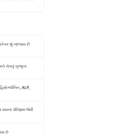
રેખર શું બદલાય છે
ે ચેપનું પ્રભુત્વ
 હિમોગ્લોબિન, ALP,
ખ્ત વયના પરિણામ જેવી
ંસ છે