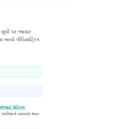
ી સુધી પર આધાર
ા સાચો પીડિયાટ્રિક
ટી એઆઈ મેડિકલ
ી સમીક્ષાનો સમાવેશ થાય