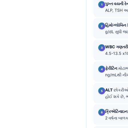
પુખ્ત વયની રે
తెలుగు
ALP, TSH અન
मराठी
હિમોગ્લોબિન
શ
اردو
g/dL સુધી જઈ
বাংলা
Shqip
WBC ગણતરી
4.5-13.5 x10
Magyar
Slovenščina
ફેરીટિન
મોટાભ
한국어
ng/mLથી નીચે
Polski
ALT
છોકરીઓમા
Lietuvių kalba
હોઈ શકે છે, ભ
Русский
ક્રિએટિનાઇન
ქართული
2 વર્ષના બાળ
Čeština