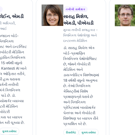
ક
તબીબી સમીક્ષક
્લેઈન, એમડી
સારાહ મિશેલ,
એમડી, પીએચડી
ી અધિકારી,
ી એઆઈ
મુખ્ય તબીબી સલાહકાર -
ક્લિનિકલ પેથોલોજી અને
્લાઇન બોર્ડ-
ઇન્ટરનલ મેડિસિન
ક્લિનિકલ
સ્ટ અને ઇન્ટર્નિસ્ટ
ડૉ. સારાહ મિચેલ એક
લેબોરેટરી મેડિસિન
બોર્ડ-પ્રમાણિત
હાયિત ક્લિનિકલ
ક્લિનિકલ પેથોલોજિસ્ટ
 15 વર્ષથી વધુનો
છે, જેમને લેબોરેટરી
 Kantesti AI ખાતે
મેડિસિન અને
કલ ઓફિસર તરીકે,
ડાયગ્નોસ્ટિક વિશ્લેષણમાં
ી હક્ક ધરાવતા
18 વર્ષથી વધુનો અનુભવ
વર્કની તબીબી
છે. તેઓ ક્લિનિકલ
ંગે ક્લિનિકલ
કેમિસ્ટ્રીમાં વિશેષ
પાડે છે. ડૉ.
પ્રમાણપત્રો ધરાવે છે
ોમાર્કર વ્યાખ્યા
અને ક્લિનિકલ
ેટરી મેડિસિન
પ્રેક્ટિસમાં બાયોમાર્કર
બોરેટરી
પેનલ્સ અને લેબોરેટરી
િક્સ પર વ્યાપક
વિશ્લેષણ પર વ્યાપક રીતે
િત કરી ચૂક્યા છે.
પ્રકાશિત કરે છે.
ગુગલ સ્કોલર
રિસર્ચગેટ
ગુગલ સ્કોલર