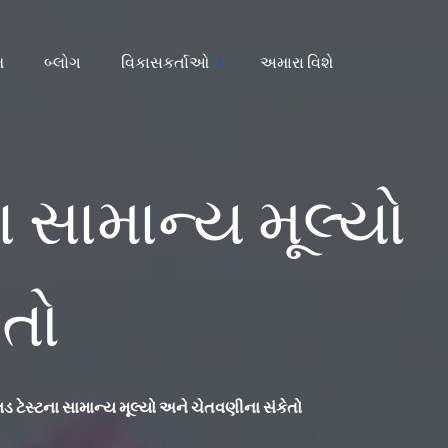
મ
બ્લોગ
વિકાસકર્તાઓ
અમારા વિશે
 સામાન્ય મૂલ્યો
ેતો
 ટેસ્ટના સામાન્ય મૂલ્યો અને ચેતવણીના સંકેતો