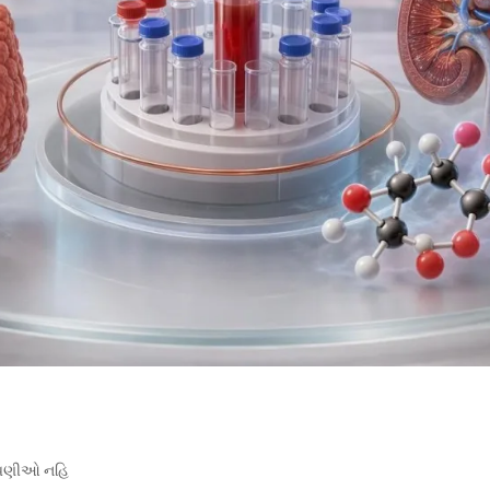
્પણીઓ નહિ