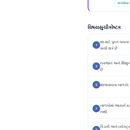
Gàidhlig
એકેડેમિયા.
Euskara
Македонски јазик
વિષયસુચીકોષ્ટક
Latviešu valoda
Galego
શા માટે પુખ્ત વયના
অসমীয়া
વાંચી શકે છે
සිංහල
નવજાત અને શિશુના
سنڌي
છે
پښتو
શાળાવયના બાળકો: ટ
Slovenčina
બાળકોમાં આયર્ન સ્ટ
Hrvatski
નથી
Suomi
Қазақ тілі
કિડની અને ઇલેક્ટ્