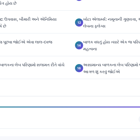
િત હોય છે
1c: ઉપવાસ, બીમારી અને એનિમિયા
ખોટા એલાર્મ્સ: નમૂનાની ગુણવત્ત
ે છે
લેબના ફ્લેગ્સ
જ પૂછવા જોઈએ એવા લાલ-ધ્વજ
બાળક વધતું હોય ત્યારે એક જ પરિણા
મહત્વના
 બાળકના લેબ પરિણામો સલામત રીતે વાંચે
અસામાન્ય બાળકના લેબ પરિણામો 
આગળ શું કરવું જોઈએ