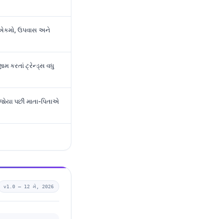
ા, એકમો, ઉપવાસ અને
મ કરતાં ટ્રેન્ડ્સ વધુ
જોયા પછી માતા-પિતાએ
v1.0 —
12 મે, 2026