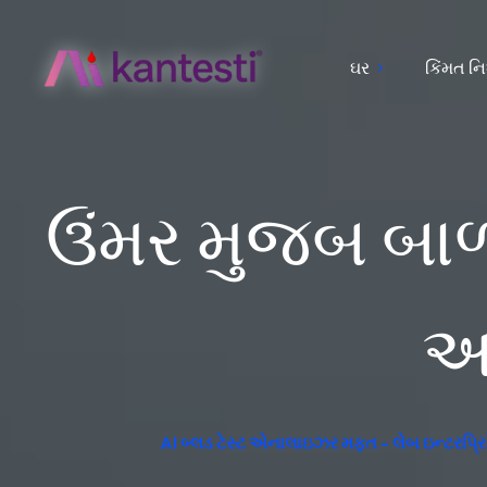
ઘર
કિંમત નિ
ઉંમર મુજબ બાળક
અન
AI બ્લડ ટેસ્ટ એનાલાઇઝર મફત - લેબ ઇન્ટરપ્રિ