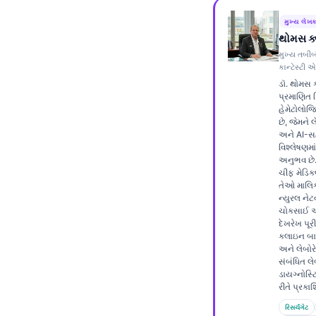
Frysk
મુખ્ય લેખ
Esperanto
થોમસ ક
મુખ્ય તબીબ
Беларуская мова
કાન્ટેસ્ટ
Татар теле
ડૉ. થોમસ ક
પ્રમાણિત 
Кыргызча
હેમેટોલોજિ
છે, જેમને 
ئۇيغۇرچە
અને AI-સ
વિશ્લેષણમાં
Cebuano
અનુભવ છે.
ચીફ મેડિ
Basa Jawa
તેઓ માલિક
ન્યુરલ નેટ
ພາສາລາວ
ચોકસાઈ અ
Монгол
દેખરેખ પૂરી 
ક્લાઇન બાય
Afrikaans
અને લેબોર
સંબંધિત લે
العربية المغربية
ડાયગ્નોસ્ટ
રીતે પ્રકાશ
Occitan
રિસર્ચગેટ