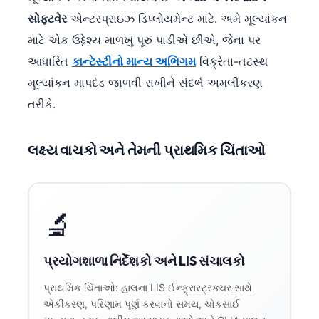
સોફ્ટવેર
એન્ટરપ્રાઇઝ ડિપ્લોયમેન્ટ માટે. અમે મૂલ્યાંકન
માટે એક ઉદ્દેશ્ય માળખું પૂરું પાડીએ છીએ, જેના પર
આધારિત
કાન્ટેસ્ટીનો માન્ય અભિગમ
વિક્રેતા-તટસ્થ
મૂલ્યાંકન માપદંડ જાળવી રાખીને સંદર્ભ અમલીકરણ
તરીકે.
લક્ષ્ય વાચકો અને તેમની પ્રાથમિક ચિંતાઓ
🔬
પ્રયોગશાળા નિર્દેશકો અને LIS સંચાલકો
પ્રાથમિક ચિંતાઓ: હાલના LIS ઈન્ફ્રાસ્ટ્રક્ચર સાથે
એકીકરણ, પરિણામ પૂર્ણ કરવાનો સમય, ચોકસાઈ