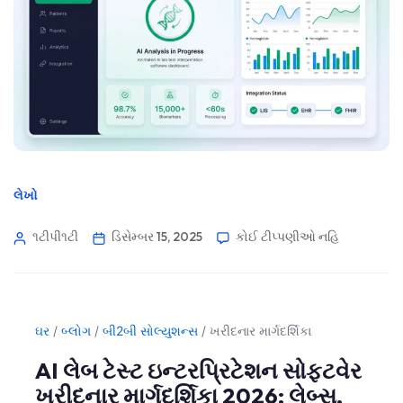
લેખો
૧ટીપી૧ટી
ડિસેમ્બર 15, 2025
કોઈ ટીપ્પણીઓ નહિ
ઘર
/
બ્લોગ
/
બી2બી સોલ્યુશન્સ
/
ખરીદનાર માર્ગદર્શિકા
AI લેબ ટેસ્ટ ઇન્ટરપ્રિટેશન સોફ્ટવેર
ખરીદનાર માર્ગદર્શિકા 2026: લેબ્સ,