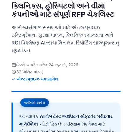
ક્લિનિક્સ, હોસ્પિટલો અને વીમા
કંપનીઓ માટે સંપૂર્ણ RFP ચેકલિસ્ટ
આરોગ્યસંભાળ સંસ્થાઓ માટે એન્ટરપ્રાઇઝ
ઇન્ટિગ્રેશન, સુરક્ષા પાલન, ક્લિનિકલ માન્યતા અને
ROI વિશ્લેષણ AI-સંચાલિત લેબ રિપોર્ટિંગ સોલ્યુશન્સનું
મૂલ્યાંકન
છેલ્લે અપડેટ કરેલ:
24 જુલાઈ, 2026
32 મિનિટ વાંચ્યું
એન્ટરપ્રાઇઝ ચકાસાયેલ
કાર્યકારી સારાંશ
આ વ્યાપક
AI લેબ ટેસ્ટ અર્થઘટન સોફ્ટવેર ખરીદનાર
માર્ગદર્શિકા
ઓટોમેટેડ લેબ પરિણામ વિશ્લેષણ માટે
એન્ટરપ્રાઇઝ સોલ્યુશન્સનું મૂલ્યાંકન કરતા હેલ્થકેર