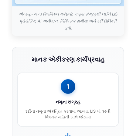
Gàidhlig
Euskara
એન્ડ-ટુ-એન્ડ ક્લિનિકલ વર્કફ્લો: નમૂના સંગ્રહથી લઈને LIS
Македонски јазик
પ્રોસેસિંગ, AI અર્થઘટન, ચિકિત્સક સમીક્ષા અને દર્દી ડિલિવરી
સુધી.
Latviešu valoda
Galego
অসমীয়া
માનક એકીકરણ કાર્યપ્રવાહ
සිංහල
سنڌي
پښتو
1
Slovenčina
નમૂના સંગ્રહ
Hrvatski
દર્દીના નમૂના એકત્રિત કરવામાં આવ્યા, LIS માં વસ્તી
વિષયક માહિતી સાથે જોડાયા
Suomi
Қазақ тілі
→