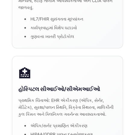
માન્યતા, સ્ટાફ તાલીમ આવશ્યકતાઓ અને CLIA પાલન
જાળવવું.
HL7/FHIR સુસંગતતા મૂલ્યાંકન
કાર્યપ્રવાહમાં વિક્ષેપ ઘટાડવો
ગુણવત્તા ખાતરી પ્રોટોકોલ
🏥
હોસ્પિટલ સીઆઈઓ/સીએમઆઈઓ
પ્રાથમિક ચિંતાઓ: EHR એકીકરણ (એપિક, સેર્નર,
મેડિટેક), સુરક્ષા/પાલન સ્થિતિ, વિક્રેતા સ્થિરતા, માલિકીની
કુલ કિંમત અને ક્લિનિકલ ગવર્નન્સ આવશ્યકતાઓ.
એપિક/સર્નર પ્રમાણિત એકીકરણ
HIPAA/GDPR પાલન દસ્તાવેજીકરણ