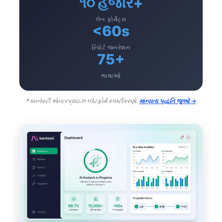
૧૦ હજાર+
લેબ ફોર્મેટ્સ
<60s
રિપોર્ટ જનરેશન
75+
ભાષાઓ
*કાન્તેસ્ટી એન્ટરપ્રાઇઝ પ્લેટફોર્મ સ્પષ્ટીકરણો.
માન્યતા પદ્ધતિ જુઓ →