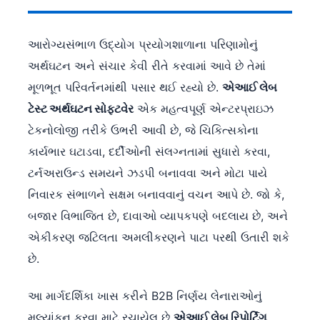
આરોગ્યસંભાળ ઉદ્યોગ પ્રયોગશાળાના પરિણામોનું
અર્થઘટન અને સંચાર કેવી રીતે કરવામાં આવે છે તેમાં
મૂળભૂત પરિવર્તનમાંથી પસાર થઈ રહ્યો છે.
એઆઈ લેબ
ટેસ્ટ અર્થઘટન સોફ્ટવેર
એક મહત્વપૂર્ણ એન્ટરપ્રાઇઝ
ટેકનોલોજી તરીકે ઉભરી આવી છે, જે ચિકિત્સકોના
કાર્યભાર ઘટાડવા, દર્દીઓની સંલગ્નતામાં સુધારો કરવા,
ટર્નઅરાઉન્ડ સમયને ઝડપી બનાવવા અને મોટા પાયે
નિવારક સંભાળને સક્ષમ બનાવવાનું વચન આપે છે. જો કે,
બજાર વિભાજિત છે, દાવાઓ વ્યાપકપણે બદલાય છે, અને
એકીકરણ જટિલતા અમલીકરણને પાટા પરથી ઉતારી શકે
છે.
આ માર્ગદર્શિકા ખાસ કરીને B2B નિર્ણય લેનારાઓનું
મૂલ્યાંકન કરવા માટે રચાયેલ છે
એઆઈ લેબ રિપોર્ટિંગ