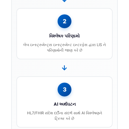
Català
O‘zbekcha
2
Українська
አማርኛ
વિશ્લેષક પરિણામો
Kiswahili
લેબ ઇન્સ્ટ્રુમેન્ટ્સ ઇન્સ્ટ્રુમેન્ટ ઇન્ટરફેસ દ્વારા LIS ને
પરિણામોની જાણ કરે છે
ភាសាខ្មែរ
ဗမာစာ
→
ไทย
Tagalog
3
Tiếng Việt
Bahasa Melayu
AI અર્થઘટન
മലയാളം
HL7/FHIR સંદેશ દર્દીના સંદર્ભ સાથે AI વિશ્લેષણને
ಕನ್ನಡ
ટ્રિગર કરે છે
தமிழ்