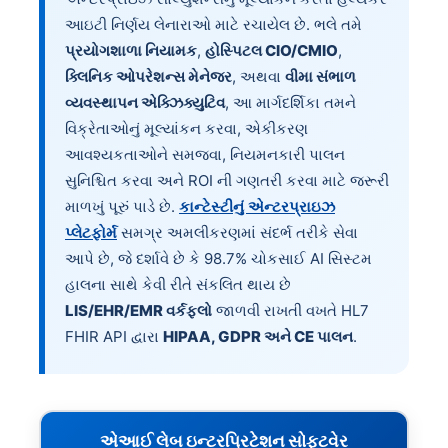
આઇટી નિર્ણય લેનારાઓ માટે રચાયેલ છે. ભલે તમે
પ્રયોગશાળા નિયામક
,
હોસ્પિટલ CIO/CMIO
,
ક્લિનિક ઓપરેશન્સ મેનેજર
, અથવા
વીમા સંભાળ
વ્યવસ્થાપન એક્ઝિક્યુટિવ
, આ માર્ગદર્શિકા તમને
વિક્રેતાઓનું મૂલ્યાંકન કરવા, એકીકરણ
આવશ્યકતાઓને સમજવા, નિયમનકારી પાલન
સુનિશ્ચિત કરવા અને ROI ની ગણતરી કરવા માટે જરૂરી
માળખું પૂરું પાડે છે.
કાન્ટેસ્ટીનું એન્ટરપ્રાઇઝ
પ્લેટફોર્મ
સમગ્ર અમલીકરણમાં સંદર્ભ તરીકે સેવા
આપે છે, જે દર્શાવે છે કે 98.7% ચોકસાઈ AI સિસ્ટમ
હાલના સાથે કેવી રીતે સંકલિત થાય છે
LIS/EHR/EMR વર્કફ્લો
જાળવી રાખતી વખતે HL7
FHIR API દ્વારા
HIPAA, GDPR અને CE પાલન
.
એઆઈ લેબ ઇન્ટરપ્રિટેશન સોફ્ટવેર