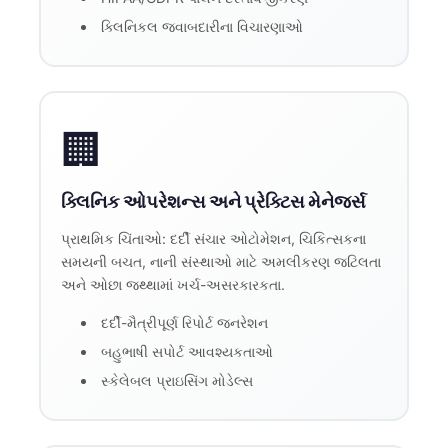
ક્લિનિકલ જવાબદારીના વિચારણાઓ
🏢
ક્લિનિક ઓપરેશન્સ અને પ્રેક્ટિસ મેનેજર્સ
પ્રાથમિક ચિંતાઓ: દર્દી સંચાર ઓટોમેશન, ચિકિત્સકના
સમયની બચત, નાની સંસ્થાઓ માટે અમલીકરણ જટિલતા
અને ઓછા જથ્થામાં ખર્ચ-અસરકારકતા.
દર્દી-મૈત્રીપૂર્ણ રિપોર્ટ જનરેશન
બહુભાષી સપોર્ટ આવશ્યકતાઓ
સ્કેલેબલ પ્રાઇસિંગ મોડેલ્સ