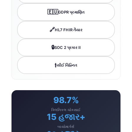
🇪🇺
GDPR પ્રમાણિત
🔗
HL7 FHIR તૈયાર
🔒
SOC 2 પ્રકાર II
⚕️
સીઈ ચિહ્નિત
98.7%
ક્લિનિકલ ચોકસાઈ
15 હજાર+
બાયોમાર્કર્સ