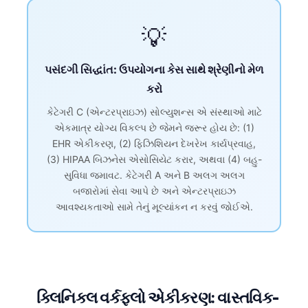
💡
પસંદગી સિદ્ધાંત: ઉપયોગના કેસ સાથે શ્રેણીનો મેળ
કરો
કેટેગરી C (એન્ટરપ્રાઇઝ) સોલ્યુશન્સ એ સંસ્થાઓ માટે
એકમાત્ર યોગ્ય વિકલ્પ છે જેમને જરૂર હોય છે: (1)
EHR એકીકરણ, (2) ફિઝિશિયન દેખરેખ કાર્યપ્રવાહ,
(3) HIPAA બિઝનેસ એસોસિયેટ કરાર, અથવા (4) બહુ-
સુવિધા જમાવટ. કેટેગરી A અને B અલગ અલગ
બજારોમાં સેવા આપે છે અને એન્ટરપ્રાઇઝ
આવશ્યકતાઓ સામે તેનું મૂલ્યાંકન ન કરવું જોઈએ.
Norsk bokmål
ક્લિનિકલ વર્કફ્લો એકીકરણ: વાસ્તવિક-
Ślōnskŏ gŏdka