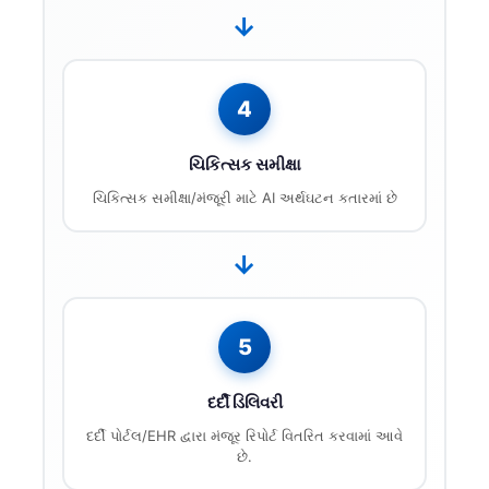
→
తెలుగు
मराठी
اردو
4
বাংলা
ચિકિત્સક સમીક્ષા
Shqip
ચિકિત્સક સમીક્ષા/મંજૂરી માટે AI અર્થઘટન કતારમાં છે
Magyar
Slovenščina
→
한국어
Polski
5
Lietuvių kalba
Русский
દર્દી ડિલિવરી
ქართული
દર્દી પોર્ટલ/EHR દ્વારા મંજૂર રિપોર્ટ વિતરિત કરવામાં આવે
છે.
Čeština