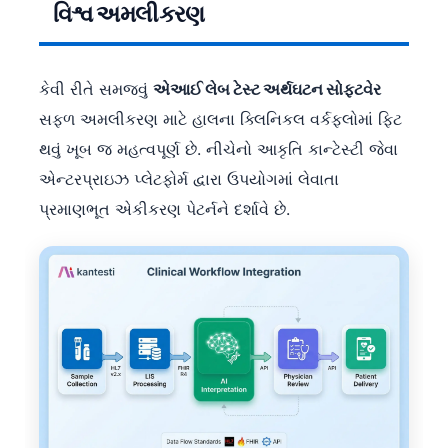
વિશ્વ અમલીકરણ
Frysk
Esperanto
Беларуская мова
કેવી રીતે સમજવું
એઆઈ લેબ ટેસ્ટ અર્થઘટન સોફ્ટવેર
સફળ અમલીકરણ માટે હાલના ક્લિનિકલ વર્કફ્લોમાં ફિટ
Татар теле
થવું ખૂબ જ મહત્વપૂર્ણ છે. નીચેનો આકૃતિ કાન્ટેસ્ટી જેવા
Кыргызча
એન્ટરપ્રાઇઝ પ્લેટફોર્મ દ્વારા ઉપયોગમાં લેવાતા
ئۇيغۇرچە
પ્રમાણભૂત એકીકરણ પેટર્નને દર્શાવે છે.
Cebuano
Basa Jawa
ພາສາລາວ
Монгол
Afrikaans
العربية المغربية
Occitan