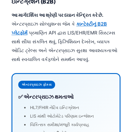
ઇન્ટિગ્રેશન (B2B)
આ માર્ગદર્શિકા આ શ્રેણી પર ધ્યાન કેન્દ્રિત કરે છે.
એન્ટરપ્રાઇઝ સોલ્યુશન્સ જેમ કે
કાન્ટેસ્ટીનું B2B
પ્લેટફોર્મ
પ્રમાણિત API દ્વારા LIS/EHR/EMR સિસ્ટમ્સ
સાથે સીધા સંકલિત થવું, ફિઝિશિયન દેખરેખ, વ્યાપક
ઓડિટ ટ્રેલ્સ અને એન્ટરપ્રાઇઝ સુરક્ષા આવશ્યકતાઓ
સાથે સ્વચાલિત વર્કફ્લોને સમર્થન આપવું.
એન્ટરપ્રાઇઝ ફોકસ
✅ એન્ટરપ્રાઇઝ ક્ષમતાઓ
HL7/FHIR નેટિવ ઇન્ટિગ્રેશન
LIS માંથી ઓટોમેટેડ પરિણામ ઇન્જેશન
ચિકિત્સક સમીક્ષા/મંજૂરી કાર્યપ્રવાહ