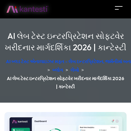
AI લેબ ટેસ્ટ ઇન્ટરપ્રિટેશન સોફ્ટવેર
ખરીદનાર માર્ગદર્શિકા 2026 | કાન્ટેસ્ટી
AI બ્લડ ટેસ્ટ એનાલાઇઝર મફત - લેબ ઇન્ટરપ્રિટેશન, જર્મનીમાં બન
>
બ્લોગ
>
લેખો
>
AI લેબ ટેસ્ટ ઇન્ટરપ્રિટેશન સોફ્ટવેર ખરીદનાર માર્ગદર્શિકા 2026
| કાન્ટેસ્ટી