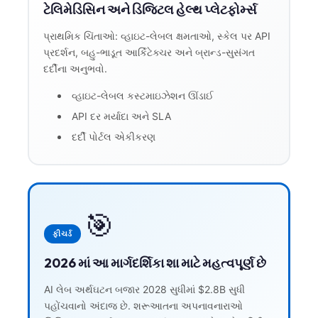
ટેલિમેડિસિન અને ડિજિટલ હેલ્થ પ્લેટફોર્મ્સ
પ્રાથમિક ચિંતાઓ: વ્હાઇટ-લેબલ ક્ષમતાઓ, સ્કેલ પર API
પ્રદર્શન, બહુ-ભાડૂત આર્કિટેક્ચર અને બ્રાન્ડ-સુસંગત
દર્દીના અનુભવો.
વ્હાઇટ-લેબલ કસ્ટમાઇઝેશન ઊંડાઈ
API દર મર્યાદા અને SLA
દર્દી પોર્ટલ એકીકરણ
🎯
ફીચર્ડ
2026 માં આ માર્ગદર્શિકા શા માટે મહત્વપૂર્ણ છે
AI લેબ અર્થઘટન બજાર 2028 સુધીમાં $2.8B સુધી
પહોંચવાનો અંદાજ છે. શરૂઆતના અપનાવનારાઓ