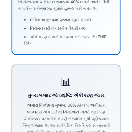
ચિકિત્સકના અર્થઘટન સમયમાં 40% ઘટાડો અને દર્દીની
સગાઈના સ્કોરમાં 3x સુધારો હાંસલ કરી રહ્યા છે.
દર્દીના અનુભવમાં પ્રથમ-મૂવર ફાયદા
નિયમનકારી લેન્ડસ્કેપ સ્થિરીકરણ
એકીકરણ ધોરણો પરિપક્વ થઈ રહ્યા છે (FHIR
R4)
📊
મુખ્ય બજાર આંતરદૃષ્ટિ: એકીકરણ અંતર
અમારા વિશ્લેષણ મુજબ, 68% AI લેબ અર્થઘટન
પાઇલટ્સ ચોકસાઈની ચિંતાઓને કારણે નહીં પણ
એકીકરણ પડકારોને કારણે ઉત્પાદન સુધી પહોંચવામાં
નિષ્ફળ જાય છે. આ માર્ગદર્શિકા ક્લિનિકલ માન્યતાની