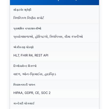
સોફ્ટવેર શ્રેણી
ક્લિનિકલ નિર્ણય સપોર્ટ
પ્રાથમિક વપરાશકર્તાઓ
પ્રયોગશાળાઓ, હોસ્પિટલો, ક્લિનિક્સ, વીમા કંપનીઓ
એકીકરણ ધોરણો
HL7, FHIR R4, REST API
ડિપ્લોયમેન્ટ વિકલ્પો
વાદળ, ઓન-પ્રિમાઈસ, હાઇબ્રિડ
નિયમનકારી પાલન
HIPAA, GDPR, CE, SOC 2
કાન્ટેસ્ટી ચોકસાઈ