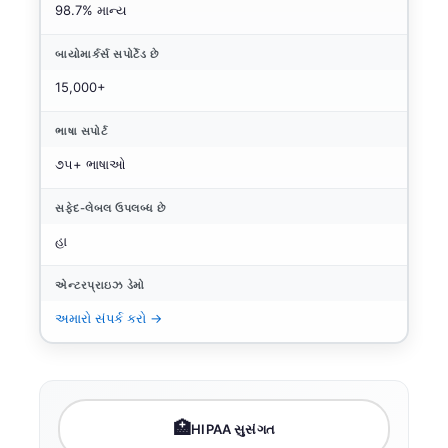
98.7% માન્ય
બાયોમાર્કર્સ સપોર્ટેડ છે
15,000+
ભાષા સપોર્ટ
૭૫+ ભાષાઓ
સફેદ-લેબલ ઉપલબ્ધ છે
હા
એન્ટરપ્રાઇઝ ડેમો
અમારો સંપર્ક કરો →
🏥
HIPAA સુસંગત