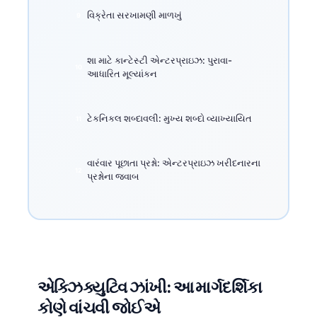
વિક્રેતા સરખામણી માળખું
શા માટે કાન્ટેસ્ટી એન્ટરપ્રાઇઝ: પુરાવા-
આધારિત મૂલ્યાંકન
ટેકનિકલ શબ્દાવલી: મુખ્ય શબ્દો વ્યાખ્યાયિત
વારંવાર પૂછાતા પ્રશ્નો: એન્ટરપ્રાઇઝ ખરીદનારના
પ્રશ્નોના જવાબ
એક્ઝિક્યુટિવ ઝાંખી: આ માર્ગદર્શિકા
કોણે વાંચવી જોઈએ