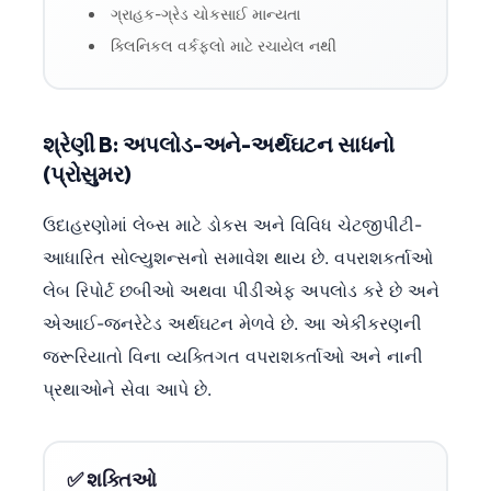
ગ્રાહક-ગ્રેડ ચોકસાઈ માન્યતા
ક્લિનિકલ વર્કફ્લો માટે રચાયેલ નથી
શ્રેણી B: અપલોડ-અને-અર્થઘટન સાધનો
(પ્રોસુમર)
ઉદાહરણોમાં લેબ્સ માટે ડોકસ અને વિવિધ ચેટજીપીટી-
આધારિત સોલ્યુશન્સનો સમાવેશ થાય છે. વપરાશકર્તાઓ
લેબ રિપોર્ટ છબીઓ અથવા પીડીએફ અપલોડ કરે છે અને
એઆઈ-જનરેટેડ અર્થઘટન મેળવે છે. આ એકીકરણની
જરૂરિયાતો વિના વ્યક્તિગત વપરાશકર્તાઓ અને નાની
પ્રથાઓને સેવા આપે છે.
✅ શક્તિઓ