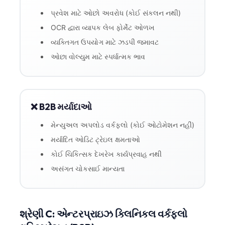
પ્રવેશ માટે ઓછો અવરોધ (કોઈ સંકલન નથી)
OCR દ્વારા વ્યાપક લેબ ફોર્મેટ ઓળખ
વ્યક્તિગત ઉપયોગ માટે ઝડપી જમાવટ
ઓછા વોલ્યુમ માટે સ્પર્ધાત્મક ભાવ
❌ B2B મર્યાદાઓ
મેન્યુઅલ અપલોડ વર્કફ્લો (કોઈ ઓટોમેશન નહીં)
મર્યાદિત ઓડિટ ટ્રેઇલ ક્ષમતાઓ
કોઈ ચિકિત્સક દેખરેખ કાર્યપ્રવાહ નથી
અસંગત ચોકસાઈ માન્યતા
શ્રેણી C: એન્ટરપ્રાઇઝ ક્લિનિકલ વર્કફ્લો