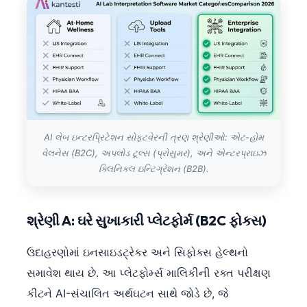
AI લેબ ઇન્ટરપ્રિટેશન સોફ્ટવેરની ત્રણ શ્રેણીઓ: એટ-હોમ
વેલનેસ (B2C), અપલોડ ટૂલ્સ (પ્રોસુમર), અને એન્ટરપ્રાઇઝ
ક્લિનિકલ ઇન્ટિગ્રેશન (B2B).
શ્રેણી A: ઘરે સુખાકારી પ્લેટફોર્મ (B2C ફોકસ)
ઉદાહરણોમાં ઇનસાઇડટ્રેકર અને સિફોક્સ હેલ્થનો
સમાવેશ થાય છે. આ પ્લેટફોર્મ્સ માલિકીની રક્ત પરીક્ષણ
કીટને AI-સંચાલિત અર્થઘટન સાથે જોડે છે, જે