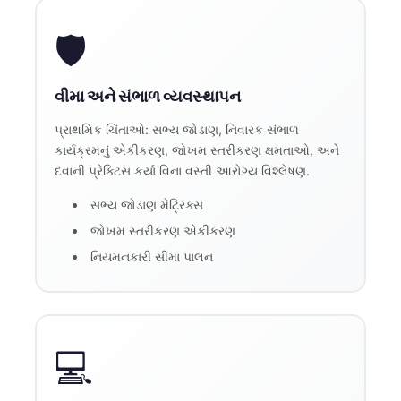
🛡️
વીમા અને સંભાળ વ્યવસ્થાપન
પ્રાથમિક ચિંતાઓ: સભ્ય જોડાણ, નિવારક સંભાળ
કાર્યક્રમનું એકીકરણ, જોખમ સ્તરીકરણ ક્ષમતાઓ, અને
દવાની પ્રેક્ટિસ કર્યા વિના વસ્તી આરોગ્ય વિશ્લેષણ.
સભ્ય જોડાણ મેટ્રિક્સ
જોખમ સ્તરીકરણ એકીકરણ
નિયમનકારી સીમા પાલન
💻