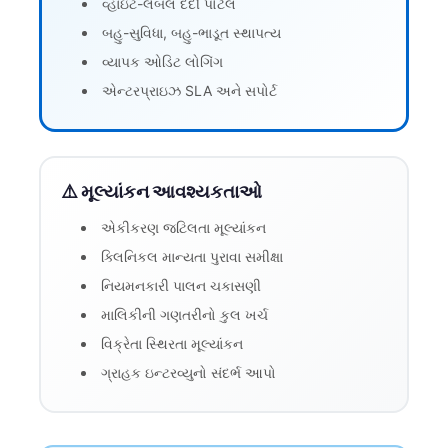
વ્હાઇટ-લેબલ દર્દી પોર્ટલ
બહુ-સુવિધા, બહુ-ભાડૂત સ્થાપત્ય
વ્યાપક ઓડિટ લોગિંગ
એન્ટરપ્રાઇઝ SLA અને સપોર્ટ
⚠️ મૂલ્યાંકન આવશ્યકતાઓ
એકીકરણ જટિલતા મૂલ્યાંકન
ક્લિનિકલ માન્યતા પુરાવા સમીક્ષા
નિયમનકારી પાલન ચકાસણી
માલિકીની ગણતરીનો કુલ ખર્ચ
વિક્રેતા સ્થિરતા મૂલ્યાંકન
ગ્રાહક ઇન્ટરવ્યુનો સંદર્ભ આપો