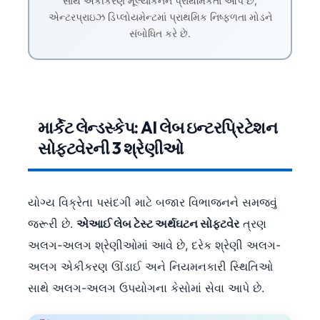
સાથે એકીકરણ મૂલ્યાંકનને પ્રાથમિકતા આપે છે,
એન્ટરપ્રાઇઝ ડિપ્લોયમેન્ટમાં પ્રાથમિક નિષ્ફળતા મોડને
સંબોધિત કરે છે.
માર્કેટ લેન્ડસ્કેપ: AI લેબ ઇન્ટરપ્રિટેશન
સોફ્ટવેરની 3 શ્રેણીઓ
યોગ્ય વિક્રેતા પસંદગી માટે બજાર વિભાજનને સમજવું
જરૂરી છે.
એઆઈ લેબ ટેસ્ટ અર્થઘટન સોફ્ટવેર
ત્રણ
અલગ-અલગ શ્રેણીઓમાં આવે છે, દરેક શ્રેણી અલગ-
અલગ એકીકરણ ઊંડાઈ અને નિયમનકારી સ્થિતિઓ
સાથે અલગ-અલગ ઉપયોગના કેસોમાં સેવા આપે છે.