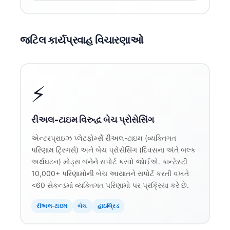
日本語
Eesti
જટિલ કાર્યપ્રવાહ વિચારણાઓ
Azərbaycan dili
Bosanski
Svenska
⚡
Српски језик
Íslenska
રીઅલ-ટાઇમ વિરુદ્ધ બેચ પ્રોસેસિંગ
Հայերեն
એન્ટરપ્રાઇઝ પ્લેટફોર્મ્સે રીઅલ-ટાઇમ (વ્યક્તિગત
Bahasa Indonesia
પરિણામ ટ્રિગર્સ) અને બેચ પ્રોસેસિંગ (દિવસના અંતે બલ્ક
हिन्दी
અર્થઘટન) મોડ્સ બંનેને સપોર્ટ કરવો જોઈએ. કાન્ટેસ્ટી
10,000+ પરિણામોની બેચ આયાતને સપોર્ટ કરતી વખતે
Nederlands
<60 સેકન્ડમાં વ્યક્તિગત પરિણામો પર પ્રક્રિયા કરે છે.
Dansk
રીઅલ-ટાઇમ
બેચ
હાઇબ્રિડ
Български
فارسی