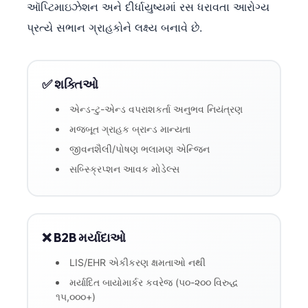
ઑપ્ટિમાઇઝેશન અને દીર્ધાયુષ્યમાં રસ ધરાવતા આરોગ્ય
પ્રત્યે સભાન ગ્રાહકોને લક્ષ્ય બનાવે છે.
✅ શક્તિઓ
એન્ડ-ટુ-એન્ડ વપરાશકર્તા અનુભવ નિયંત્રણ
મજબૂત ગ્રાહક બ્રાન્ડ માન્યતા
જીવનશૈલી/પોષણ ભલામણ એન્જિન
સબ્સ્ક્રિપ્શન આવક મોડેલ્સ
❌ B2B મર્યાદાઓ
LIS/EHR એકીકરણ ક્ષમતાઓ નથી
મર્યાદિત બાયોમાર્કર કવરેજ (૫૦-૨૦૦ વિરુદ્ધ
૧૫,૦૦૦+)