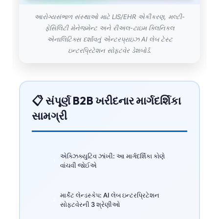
આરોગ્યસંભાળ સંસ્થાઓ માટે LIS/EHR એકીકરણ, મલ્ટી-
ફેસિલિટી મેનેજમેન્ટ અને રીઅલ-ટાઇમ ક્લિનિકલ
એનાલિટિક્સ દર્શાવતું એન્ટરપ્રાઇઝ AI લેબ ટેસ્ટ
ઇન્ટરપ્રિટેશન સોફ્ટવેર ડેશબોર્ડ.
📋 સંપૂર્ણ B2B ખરીદનાર માર્ગદર્શિકા
સામગ્રી
એક્ઝિક્યુટિવ ઝાંખી: આ માર્ગદર્શિકા કોણે
વાંચવી જોઈએ
માર્કેટ લેન્ડસ્કેપ: AI લેબ ઇન્ટરપ્રિટેશન
સોફ્ટવેરની 3 શ્રેણીઓ