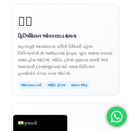
简体中文
👨‍⚕️
Română
Türkçe
ફિઝિશિયન ઓવરરાઇડ ક્ષમતા
Ελληνικά
Português
મહત્વપૂર્ણ આવશ્યકતા: દર્દીની ડિલિવરી પહેલાં
ચિકિત્સકોએ AI અર્થઘટનમાં ફેરફાર, પૂરક અથવા નકારવા
Español
સક્ષમ હોવા જોઈએ. ઓડિટ ટ્રેલ્સે ગુણવત્તા ખાતરી અને
Italiano
જવાબદારી દસ્તાવેજીકરણ માટે તમામ ચિકિત્સક
હસ્તક્ષેપોને કેપ્ચર કરવા જોઈએ.
עִבְרִית
Français
ઓવરરાઇડ કરો
ઓડિટ ટ્રેઇલ
સાઇન-ઓફ
العربية
Deutsch
English
🔔
ગુજરાતી