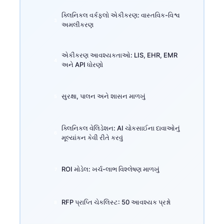
ક્લિનિકલ વર્કફ્લો એકીકરણ: વાસ્તવિક-વિશ્વ
અમલીકરણ
એકીકરણ આવશ્યકતાઓ: LIS, EHR, EMR
અને API ધોરણો
સુરક્ષા, પાલન અને શાસન માળખું
ક્લિનિકલ વેલિડેશન: AI ચોકસાઈના દાવાઓનું
મૂલ્યાંકન કેવી રીતે કરવું
ROI મોડેલ: ખર્ચ-લાભ વિશ્લેષણ માળખું
RFP પ્રાપ્તિ ચેકલિસ્ટ: 50 આવશ્યક પ્રશ્નો