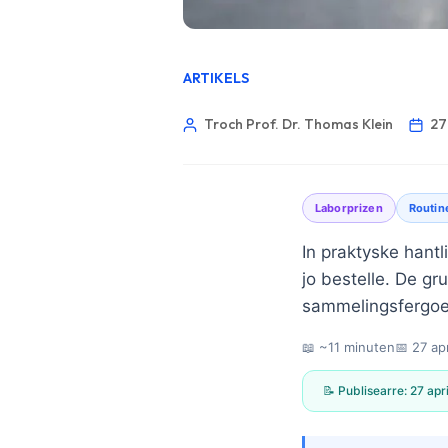
ARTIKELS
Troch Prof. Dr. Thomas Klein
27
Laborprizen
Routin
In praktyske hantl
jo bestelle. De gr
sammelingsfergoed
📖 ~11 minuten
📅
27 ap
📝 Publisearre:
27 apr
Norsk bokmål
Ślōnskŏ gŏdka