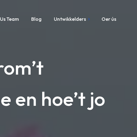
Us Team
Blog
Untwikkelders
Oer ús
rom’t
e en hoe’t jo