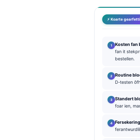
తెలుగు
मराठी
⚡ Koarte gearfett
اردو
বাংলা
Kosten fan 
Shqip
fan it stekpr
bestellen.
Magyar
Slovenščina
Routine blo
한국어
D-testen ôfh
Polski
Standert bl
Lietuvių kalba
foar ien, ma
Русский
Fersekerin
ქართული
ferantwurdli
Čeština