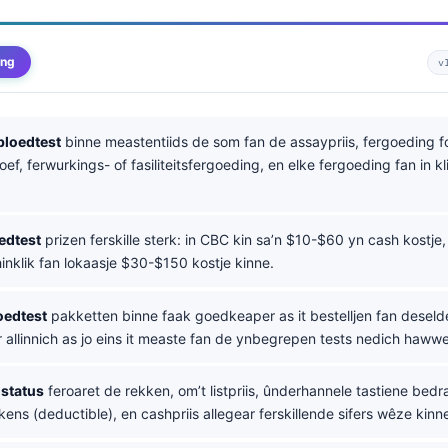
ing
v
bloedtest
binne meastentiids de som fan de assaypriis, fergoeding f
oef, ferwurkings- of fasiliteitsfergoeding, en elke fergoeding fan in kli
edtest
prizen ferskille sterk: in CBC kin sa’n $10-$60 yn cash kostje,
inklik fan lokaasje $30-$150 kostje kinne.
oedtest
pakketten binne faak goedkeaper as it bestelljen fan deseld
r allinnich as jo eins it measte fan de ynbegrepen tests nedich hawwe
gstatus
feroaret de rekken, om’t listpriis, ûnderhannele tastiene bedr
kens (deductible), en cashpriis allegear ferskillende sifers wêze kinn