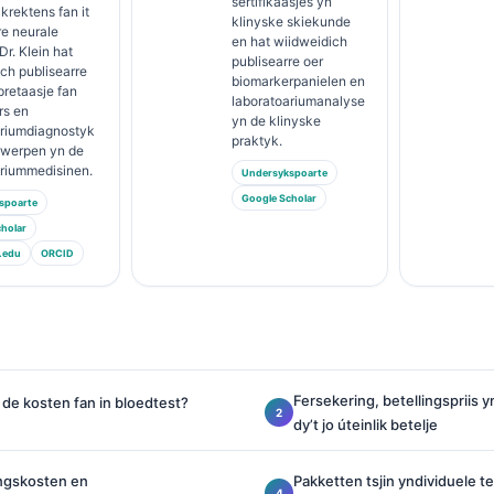
sertifikaasjes yn
rektens fan it
klinyske skiekunde
re neurale
en hat wiidweidich
Dr. Klein hat
publisearre oer
ch publisearre
biomarkerpanielen en
pretaasje fan
laboratoariumanalyse
rs en
yn de klinyske
ariumdiagnostyk
praktyk.
rwerpen yn de
ariummedisinen.
Undersykspoarte
Google Scholar
spoarte
holar
.edu
ORCID
Fersekering, betellingspriis 
 de kosten fan in bloedtest?
dy’t jo úteinlik betelje
ngskosten en
Pakketten tsjin yndividuele t