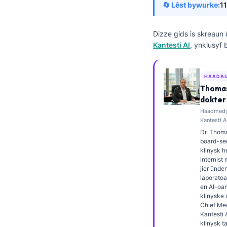
🔄 Lêst bywurke:
11
Esperanto
Беларуская мова
Dizze gids is skreaun 
Татар теле
Kantesti AI
, ynklusyf 
Кыргызча
ئۇيغۇرچە
HAADA
Thomas
Cebuano
dokter
Basa Jawa
Haadmedys
Kantesti A
ພາສາລາວ
Dr. Thoma
board-ser
Монгол
klinysk 
internist
Afrikaans
jier ûnder
العربية المغربية
laborato
en AI-oa
Occitan
klinyske 
Chief Med
Gàidhlig
Kantesti 
klinysk t