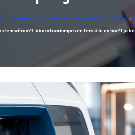
ysator Fergees - Labynterpretaasje, makke yn Dútslân
>
sten: wêrom’t laboratoariumprizen ferskille en hoe’t jo be