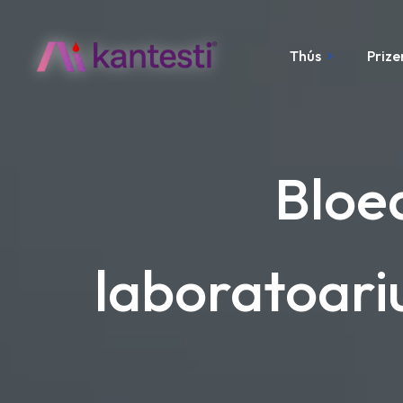
Thús
Prize
Bloe
laboratoariu