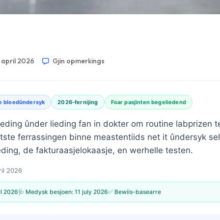
 april 2026
Gjin opmerkings
e bloedûndersyk
2026-fernijing
Foar pasjinten begeliedend
ieding ûnder lieding fan in dokter om routine labprizen t
utste ferrassingen binne meastentiids net it ûndersyk se
ing, de fakturaasjelokaasje, en werhelle testen.
ril 2026
il 2026
🩺 Medysk besjoen:
11 july 2026
✅ Bewiis-basearre