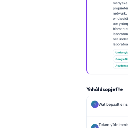
Euskara
medyske k
proprietê
Македонски јазик
netwurk. 
wiidweidi
Latviešu valoda
oer ynter
Galego
biomarke
laborato
অসমীয়া
oer ûnde
laborato
සිංහල
Undersyk
سنڌي
Google Sc
پښتو
Academia
Slovenčina
Ynhâldsopjefte
Hrvatski
Suomi
Wat bepaalt eins
Қазақ тілі
Català
Teken-/ôfnimmi