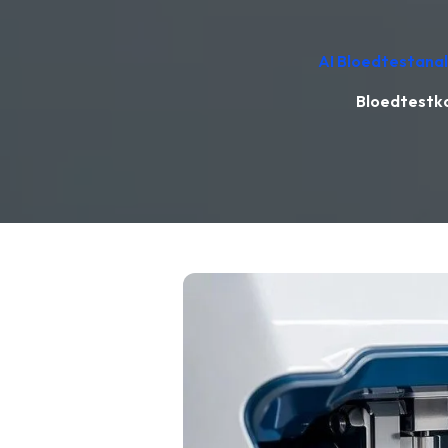
AI Bloedtestanal
Bloedtestko