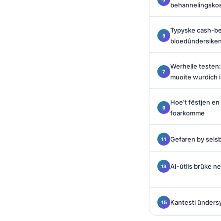
behannelingskost
O‘zbekcha
Українська
Typyske cash-ber
አማርኛ
bloedûndersike
Kiswahili
Werhelle testen:
ភាសាខ្មែរ
muoite wurdich i
ဗမာစာ
Hoe’t fêstjen en
ไทย
foarkomme
Tagalog
Tiếng Việt
Gefaren by sels
Bahasa Melayu
AI-útlis brûke nei
മലയാളം
ಕನ್ನಡ
Kantesti ûndersy
ગુજરાતી
தமிழ்