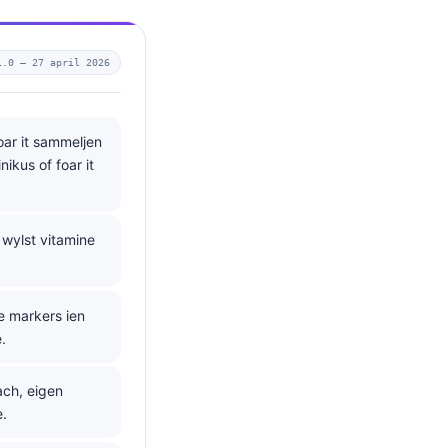
1.0 —
27 april 2026
oar it sammeljen
nikus of foar it
 wylst vitamine
e markers ien
.
ach, eigen
e.