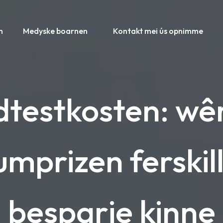
n
Medyske boarnen
Kontakt mei ús opnimme
dtestkosten: wê
mprizen ferskill
besparje kinne