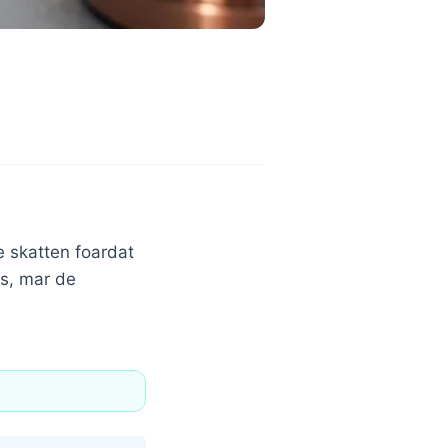
e skatten foardat
ls, mar de