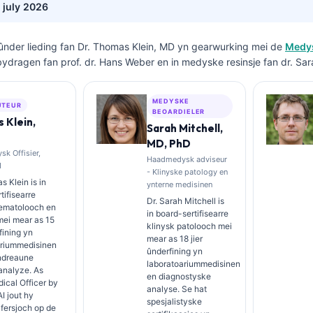
 july 2026
ûnder lieding fan
Dr. Thomas Klein, MD
yn gearwurking mei de
Medys
bydragen fan prof. dr. Hans Weber en in medyske resinsje fan dr. Sar
MEDYSKE
UTEUR
BEOARDIELER
 Klein,
Sarah Mitchell,
MD, PhD
k Offisier,
Haadmedysk adviseur
I
- Klinyske patology en
s Klein is in
ynterne medisinen
tifisearre
Dr. Sarah Mitchell is
hematolooch en
in board-sertifisearre
 mei mear as 15
klinysk patolooch mei
fining yn
mear as 18 jier
ariummedisinen
ûnderfining yn
ndreaune
laboratoariummedisinen
analyze. As
en diagnostyske
ical Officer by
analyse. Se hat
AI jout hy
spesjalistyske
afersjoch op de