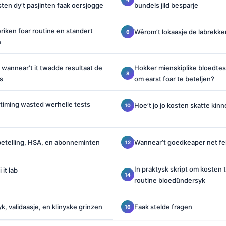
en dy’t pasjinten faak oersjogge
bundels jild besparje
iken foar routine en standert
Wêrom’t lokaasje de labrekke
n
 wannear’t it twadde resultaat de
Hokker mienskiplike bloedtes
s
om earst foar te beteljen?
 timing wasted werhelle tests
Hoe’t jo jo kosten skatte kinn
betelling, HSA, en abonneminten
Wannear’t goedkeaper net feil
In praktysk skript om kosten 
 it lab
routine bloedûndersyk
k, validaasje, en klinyske grinzen
Faak stelde fragen