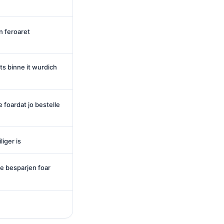
n feroaret
ts binne it wurdich
e foardat jo bestelle
iger is
te besparjen foar