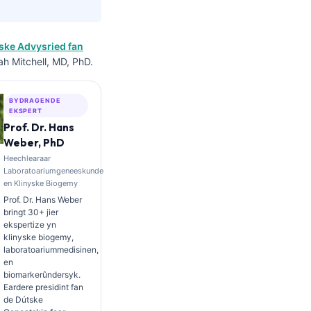
ke Advysried fan
ah Mitchell, MD, PhD.
BYDRAGENDE
EKSPERT
Prof. Dr. Hans
Weber, PhD
Heechlearaar
Laboratoariumgeneeskunde
en Klinyske Biogemy
Prof. Dr. Hans Weber
bringt 30+ jier
ekspertize yn
klinyske biogemy,
laboratoariummedisinen,
en
biomarkerûndersyk.
Eardere presidint fan
de Dútske