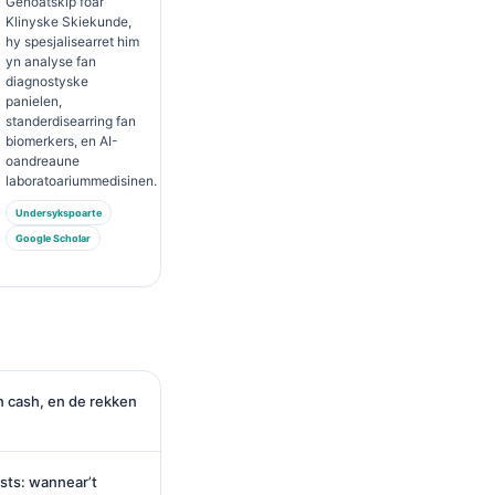
Genoatskip foar
Klinyske Skiekunde,
hy spesjalisearret him
yn analyse fan
diagnostyske
panielen,
standerdisearring fan
biomerkers, en AI-
oandreaune
laboratoariummedisinen.
Undersykspoarte
Google Scholar
yn cash, en de rekken
ests: wannear’t