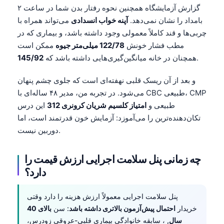
گزارش آزمایشگاه همچنین نحوه رفتار بدن شما در ساعت ۲
بامداد را نشان نمی‌دهد.
آپنه خواب انسدادی
می‌تواند همراه با
چربی‌ها و قند کاملاً معمولی وجود داشته باشد، و بیماری که در
مطب فشار خونش
122/78 میلی‌متر جیوه
ممکن است
.
همچنان در خانه میانگین‌گیری‌هایی داشته باشد که
145/92
و بعد از آن ریسک قلبی نهفته‌ای است که جلوی چشم پنهان
می‌شود. در تجربه من، مدیر ۴۸ ساله‌ای با CBC طبیعی، CMP
طبیعی و
امتیاز کلسیم شریان کرونری 312
این درس
تکان‌دهنده‌ترین را می‌آموزد: آزمایش خون قدرتمند است، اما
دوربین نیست.
چه زمانی پنل سلامت اجرایی ارزش قیمت را
دارد؟
پنل سلامت اجرایی معمولاً ارزش هزینه را دارد وقتی
خریدار
احتمال پیش‌آزمون بالاتری داشته باشد
: سن
بالای 40
سال
, ، سابقه خانوادگی بیماری قلبی-عروقی زودرس،