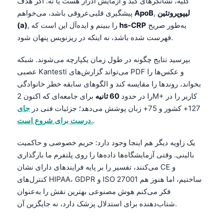
کلیه، نشانگرهای کبد و آزمایش ادرار هست یا نه. اگر هدف
Čeština
لیپوپروتئین
,
ApoB
پیشگیری قلبی‌عروقی باشد، می‌خواهم
日本語
به‌طور صریح
hs-CRP
, را ببینم و ایده‌آل این است که
(a)
فهرست شده باشد، نه اینکه در ریزنویس پنهان شود.
Eesti
Azərbaycan dili
بپرسید نتایج چگونه در طول زمان یکپارچه می‌شوند. شبکه
Bosanski
عصبی Kantesti می‌تواند گزارش‌های PDF و عکس‌ها را
بخواند، روندها را مقایسه کند و الگوهای سابقه خطر خانوادگی
Svenska
را در حدود
60 ثانیه
برای جامعه‌ای که اکنون 2M+ کاربر را در
Српски језик
127+ کشور و 75+ زبان پوشش می‌دهد؛ جزئیات فنی در
جای
Íslenska
.
درست برای شروع است.
Հայերեն
یک زاویه دیگر هم اینجا وجود دارد: حریم خصوصی و حاکمیت
Bahasa Indonesia
بالینی. وقتی آزمایشگاه‌ها داده‌ها را روی پلتفرم ما بارگذاری
हिन्दी
می‌کنند، تفسیر را بر پایه فرایندهای دارای نشان CE و
کنترل‌های HIPAA، GDPR و ISO 27001 ساختیم، اما هنوز هم
Nederlands
فکر می‌کنم هوش مصنوعی بهترین نقش را به‌عنوان
Dansk
شتاب‌دهنده برای استدلال پزشک دارد، نه جایگزین آن.
Български