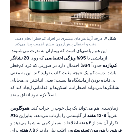
Gàidhlig
Euskara
Македонски јазик
Latviešu valoda
شکل ۷:
هرچه آزمایش‌های بیشتری در افراد کم‌خطر انجام دهید،
Galego
دقت و احتمال پیش‌آزمون بیشتر اهمیت پیدا می‌کند.
অসমীয়া
این هم ریاضی‌ای است که بیماران به ندرت می‌شنوند:
آزمایشی با
95% ویژگی اختصاصی
که روی
20 نشانگر
සිංහල
کم‌بازده
حدوداً
64%
احتمال دارد در صورتی که فرد کم‌خطر
سنڌي
باشد، دست‌کم یک نتیجه مثبت کاذب تولید کند. این به معنی
پښتو
بی‌فایده بودن آزمایشگاه‌ها نیست؛ یعنی انباشتن بی‌محابای
نشانگرها می‌تواند اضطراب، اسکن‌ها و اقداماتی ایجاد کند که
اصلاً لازم نبود اتفاق بیفتد.
Slovenčina
Hrvatski
زمان‌بندی هم می‌تواند یک پنل خوب را خراب کند.
هموگلوبین
تقریباً
8-12 هفته
از گلیسمی را بازتاب می‌دهد، بنابراین
A1c
Suomi
تکرار آن بعد از
۳ هفته
اطلاعات بسیار کمی به شما می‌دهد و
Қазақ тілі
فریتین
یا
هورمون تستوسترون
اغلب نیاز دارند
۶ تا ۸ هفته
برای