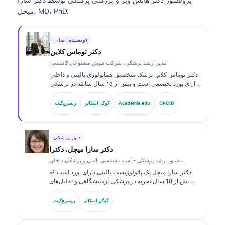
میچل، MD، PhD.
نویسنده اصلی
دکتر توماس کلاین
مدیر ارشد پزشکی، شرکت هوش مصنوعی کانتستی
دکتر توماس کلاین پزشک متخصص هماتولوژی بالینی و داخلیِ
دارای بورد تخصصی است و بیش از ۱۵ سال سابقه در پزشکی
آزمایشگاهی و تحلیل‌های بالینیِ مبتنی بر هوش مصنوعی دارد.
ایشان به‌عنوان مدیر ارشد پزشکی در Kantesti AI، نظارت
ORCID
Academia.edu
گوگل اسکالر
ریسرچ‌گیت
بالینی بر صحت پزشکی شبکه عصبی اختصاصی را فراهم
می‌کند. دکتر کلاین به‌طور گسترده درباره تفسیر نشانگرهای
زیستی و تشخیص‌های آزمایشگاهی در زمینه‌های پزشکی
آزمایشگاهی منتشر کرده است.
داور پزشکی
دکتر سارا میچل، دکترا
مشاور ارشد پزشکی - آسیب شناسی بالینی و پزشکی داخلی
دکتر سارا میچل یک پاتولوژیست بالینی دارای بورد است که
بیش از 18 سال تجربه در پزشکی آزمایشگاهی و تحلیل‌های
تشخیصی دارد. او گواهی‌های تخصصی در شیمی بالینی دارد و
در زمینه پنل‌های نشانگر زیستی و تحلیل‌های آزمایشگاهی در
گوگل اسکالر
ریسرچ‌گیت
عمل بالینی به‌طور گسترده منتشر کرده است.