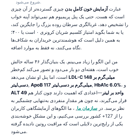
شروع می‌شود.
عبارت
آزمایش خون کاملِ بدن
چیزی گسترده‌تر از آن چیزی
است که هست. حتی یک پنل پریمیوم هم نمی‌تواند آپنه خواب
را تشخیص دهد، غربالگری سرطان روده بزرگ را جایگزین کند،
یا به شما بگوید امتیاز کلسیم شریان کرونری ۰ است یا ۴۰۰؛
به همین دلیل است که هوشمندترین خریداران به شکاف‌ها
نگاه می‌کنند، نه فقط به موارد اضافه.
من این الگو را زیاد می‌بینم. یک بنیان‌گذار ۴۶ ساله حالش
خوب است، هفته‌ای دو بار می‌دود و تصور می‌کند کم‌خطر
LDL-C 148 میلی‌گرم بر
است، اما پنل او نشان می‌دهد
، و
HbA1c 6.0%
,
ApoB 117 میلی‌گرم بر دسی‌لیتر
,
دسی‌لیتر
ALT 49 واحد بر لیتر
—اعدادی که اهمیت دارند چون کنار هم
قرار می‌گیرند، نه چون هر مقدارِ منفردی به‌تنهایی چشمگیر به
نظر برسد. در
سازمان ما
, ، ما الگوهای آزمایشگاهی کاربران
را از 127+ کشور بررسی می‌کنیم، و این مشکلِ خوشه‌بندی
یکی از رایج‌ترین دلایلی است که مراقبت روتین نادیده گرفته
می‌شود.