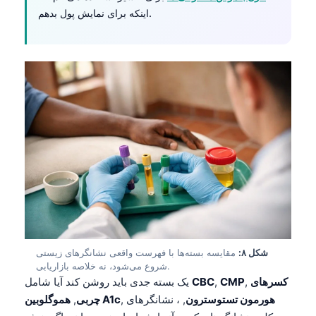
اینکه برای نمایش پول بدهم.
தமிழ்
తెలుగు
मराठी
اردو
বাংলা
Shqip
Magyar
Slovenščina
한국어
Polski
شکل ۸:
مقایسه بسته‌ها با فهرست واقعی نشانگرهای زیستی
Lietuvių kalba
شروع می‌شود، نه خلاصه بازاریابی.
Русский
کسرهای
,
CMP
,
CBC
یک بسته جدی باید روشن کند آیا شامل
هورمون تستوسترون
, ، نشانگرهای
,
هموگلوبین A1c
چربی
,
ქართული