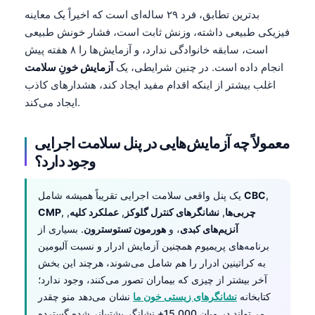
بدترین تطابق، فرد ۲۹ ساله‌ای است که اخیراً یک معاینه
فیزیکی طبیعی داشته، وزنش ثابت است، فشار خونش طبیعی
است، سابقه خانوادگی ندارد، و آزمایش‌ها را ۸ هفته پیش
انجام داده است. در چنین شرایطی، یک
آزمایش خونِ سلامت
اغلب بیشتر از اینکه اقدام مفید ایجاد کند، هشدارهای کاذب
ایجاد می‌کند.
معمولاً چه آزمایش‌هایی در پنل سلامت اجرایی
وجود دارد؟
,
CBC
یک پنل واقعی سلامت اجرایی تقریباً همیشه شامل
چربی‌ها
,
نشانگرهای کنترل گلوکز
,
عملکرد کلیه
,
,
CMP
آنزیم‌های کبدی
، و
هورمون تستوسترون
. بسیاری از
برنامه‌های پریمیوم همچنین آزمایش ادرار و نسبت آلبومین
به کراتینین ادرار را هم شامل می‌شوند، هرچند این بخش
آخر بیشتر از چیزی که بیماران تصور می‌کنند، وجود ندارد؛
کتابخانه
نشانگرهای زیستی خون ما
نشان می‌دهد منو چقدر
می‌تواند در میان 15,000+ نشانگر پشتیبانی‌شده گسترده