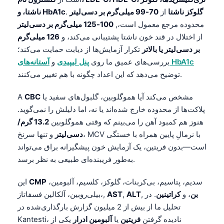
گلوکز ناشتا
از
70-99 میلی‌گرم بر دسی‌لیتر
.
ناشتا، و HbA1c
محدوده مرجع معمول است،,
100-125 میلی‌گرم بر دسی‌لیتر
از اختلال در قند خون ناشتا پشتیبانی می‌کند، و
126 میلی‌گرم
بر دسی‌لیتر یا بالاتر
تکرار آزمایش‌ها از دیابت حمایت می‌کند؛
آستانه‌های HbA1c
بررسی‌های عمیق ما روی
پنل لیپیدی
و
توضیح می‌دهد که این اعداد چگونه با هم تغییر می‌کنند.
مشخص می‌کند آیا هموگلوبین، گلبول‌های سفید یا
CBC
A
پلاکت‌ها از محدوده خارج شده‌اند یا نه، اما دلیلش را نمی‌گوید.
هنوز هم کمبود آهن را می‌بینم که وقتی هموگلوبین
13.2 گرم/
دسی‌لیتر
و تنها سرنخ، MCV با نرمالِ پایین همراه با خستگی
است—بدون فریتین، یک آزمایش خون پیشگیرانه براق می‌تواند
به‌طور فریبنده‌ای طبیعی به نظر برسد.
سدیم، پتاسیم، بی‌کربنات، گلوکز، کلسیم، آلبومین،
CMP
این
بن
، و
کراتینین
. در
,
ALT
,
AST
بیلی‌روبین، آلکالین فسفاتاز،,
تحلیل ما از بیش از 2 میلیون گزارش بارگذاری‌شده در
Kantesti، نادیده گرفتن
فریتین
یا
آلبومین ادرار
یکی از