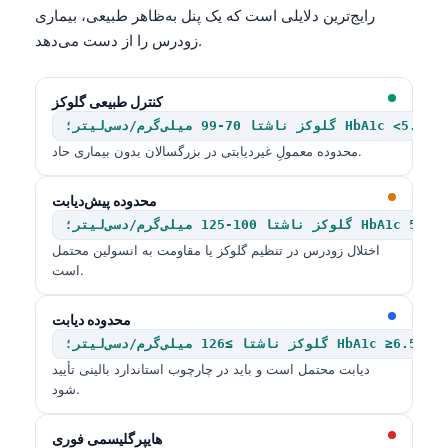
رایج‌ترین دلایلی است که یک پنل به‌ظاهر طبیعی، بیماری
زودرس را از دست می‌دهد.
کنترل طبیعی گلوکز
گلوکز ناشتا 70-99 میلی‌گرم/دسی‌لیتر؛ HbA1c <5.7%
محدوده معمولِ غیر‌دیابتی در بزرگسالان بدون بیماری حاد.
محدوده پیش‌دیابت
100-125 میلی‌گرم/دسی‌لیتر؛ HbA1c 5.7-6.4%
اختلال زودرس در تنظیم گلوکز یا مقاومت به انسولین محتمل
است.
محدوده دیابت
گلوکز ناشتا ≥126 میلی‌گرم/دسی‌لیتر؛ HbA1c ≥6.5%
دیابت محتمل است و باید در چارچوب استاندارد بالینی تأیید
شود.
هایپرگلیسمی فوری