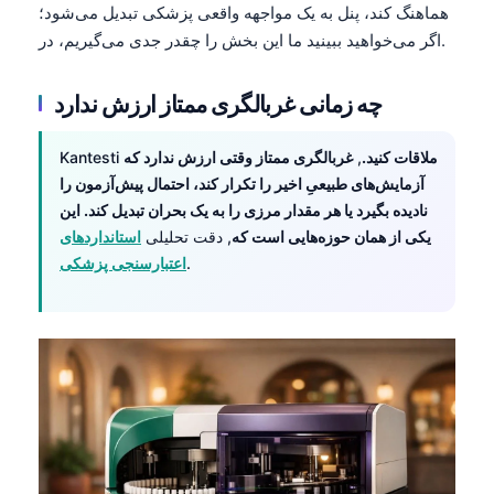
هماهنگ کند، پنل به یک مواجهه واقعی پزشکی تبدیل می‌شود؛
Frysk
اگر می‌خواهید ببینید ما این بخش را چقدر جدی می‌گیریم، در.
Esperanto
Беларуская мова
چه زمانی غربالگری ممتاز ارزش ندارد
Татар теле
ملاقات کنید.
,
غربالگری ممتاز وقتی ارزش ندارد که
Kantesti
Кыргызча
آزمایش‌های طبیعیِ اخیر را تکرار کند، احتمال پیش‌آزمون را
ئۇيغۇرچە
نادیده بگیرد یا هر مقدار مرزی را به یک بحران تبدیل کند. این
یکی از همان حوزه‌هایی است که
, دقت تحلیلی
استانداردهای
Cebuano
.
اعتبارسنجی پزشکی
Basa Jawa
ພາສາລາວ
Монгол
Afrikaans
العربية المغربية
Occitan