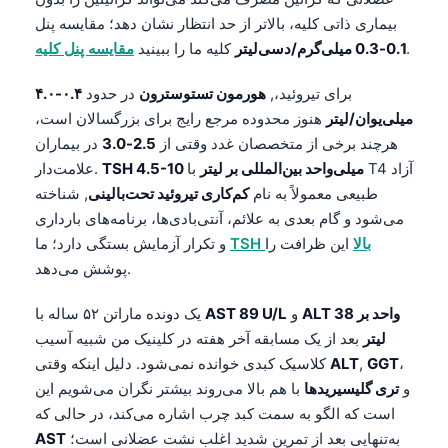
بیماری ذاتی کلیه، بالاتر از حد انتظار نشان دهد؛ مقایسه پنل
.
0.1-0.3 میلی‌گرم/دسی‌لیتر
کلیه ما را ببینید
مقایسه پنل کلیه
برای تیروئید،,
هورمون تستوسترون
در حدود
۰.۴-۴.۰
میلی‌یوان/لیتر
هنوز محدوده مرجع رایج برای بزرگسالان است،
هرچند برخی از متخصصان غدد وقتی از
2.5-3.0
در بیماران
TSH 4.5-10 میلی‌واحد بین‌المللی بر لیتر
با T4 آزاد
علامت‌دار.
طبیعی معمولاً به نام
کم‌کاری تیروئید تحت‌بالینی
, شناخته
می‌شود و گام بعدی به علائم، آنتی‌بادی‌ها، برنامه‌های بارداری
TSH بالا
این ظرافت را
و تکرار آزمایش بستگی دارد؛ ما
پوشش می‌دهد.
ALT 38 واحد بر
و
AST 89 U/L
یک دونده ماراتن ۵۲ ساله با
لیتر
بعد از یک مسابقه آخر هفته در کلینیک من شبیه آسیب
،
GGT
,
ALT
کلاسیک کبدی خوانده نمی‌شود. دلیل اینکه وقتی
و
تری گلیسیریدها
با هم بالا می‌روند بیشتر نگران می‌شویم این
است که الگو به سمت کبد چرب اشاره می‌کند، در حالی که
به‌تنهایی بعد از تمرین شدید اغلب نشت عضلانی است؛
AST