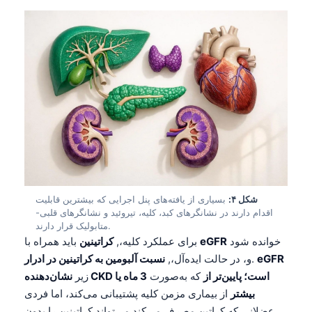
شکل ۴:
بسیاری از یافته‌های پنل اجرایی که بیشترین قابلیت
اقدام دارند در نشانگرهای کبد، کلیه، تیروئید و نشانگرهای قلبی-
متابولیک قرار دارند.
خوانده شود
eGFR
باید همراه با
برای عملکرد کلیه،,
کراتینین
eGFR
.
و، در حالت ایده‌آل،,
نسبت آلبومین به کراتینین در ادرار
نشان‌دهنده CKD است؛ پایین‌تر از
که به‌صورت
3 ماه یا
زیر
بیشتر
از بیماری مزمن کلیه پشتیبانی می‌کند، اما فردی
عضلانی که کراتین مصرف می‌کند می‌تواند کراتینین را بدون