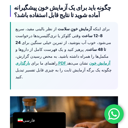
چگونه باید برای یک آزمایش خون پیشگیرانه
简体中文
آماده شوید تا نتایج قابل استفاده باشد؟
Română
Türkçe
برای اینکه
آزمایش خونِ سلامت
از نظر بالینی مفید، سریع
Ελληνικά
8-12 ساعت
وقتی گلوکز یا تری‌گلیسریدها درخواست
می‌شود، خوب آب بنوشید، از تمرین خیلی سنگین برای
24
Português
تا 48 ساعت
, پرهیز کنید و یک فهرست کامل از داروها و
Español
مکمل‌ها را همراه داشته باشید. به محض رسیدن گزارش،
بارگذاری PDF آزمایش خون
نشان می‌دهد
راهنمای ما برای
Italiano
چگونه یک برگه آزمایش ثابت را به چیزی قابل تفسیر تبدیل
עִבְרִית
کنید.
Français
العربية
Deutsch
English
فارسی