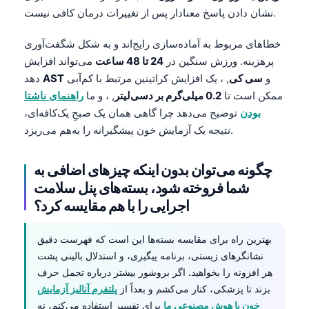
Català
نشان دادن پاسخ معنادار پس از تغییرات درمان کافی نیست.
O‘zbekcha
خطاهای مربوط به آماده‌سازی رایج‌اند و به شکل شگفت‌آوری
Українська
پرهزینه. ورزش سنگین در
24 تا 48 ساعت
می‌تواند افزایش
و
سی کی
, ، یک افزایش کراتینین مرتبط با کم‌آبی
AST
دهد
አማርኛ
ممکن است تا
0.2 میلی‌گرم بر دسی‌لیتر
, ، و ما
راهنمای ناشتا
Kiswahili
بودن
توضیح می‌دهد چرا گاهی همان یک صبحِ یک‌کافه‌ای،
ភាសាខ្មែរ
نتیجه یک آزمایش خون پیشگیرانه را به‌هم می‌ریزد.
ဗမာစာ
چگونه می‌توان بدون اینکه چیزهای اضافی به
ไทย
شما فروخته شود، بسته‌های پنل سلامت
Tagalog
اجرایی را با هم مقایسه کرد؟
Tiếng Việt
Bahasa Melayu
بهترین راه برای مقایسه بسته‌ها این است که فهرست دقیق
نشانگرهای زیستی، برنامه پیگیری، و استدلال بالینی پشت
മലയാളം
هر افزونه را بخواهید. اگر بروشور بیشتر درباره تجمل حرف
ಕನ್ನಡ
بزند تا پزشکی، کنار می‌کشم و بعداً از
پلتفرم آنالیز آزمایش
خون با هوش مصنوعی ما
برای تفسیر استفاده می‌کنم، نه
ગુજરાતી