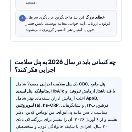
هستند.
خطای بزرگ
این پنل‌ها جایگزین غربالگری سرطان
کولون، ارزیابی آپنه خواب، معاینه پوست، پایش فشار
خون یا امتیازدهی کلسیم کرونری نمی‌شوند.
چه کسانی باید در سال 2026 به پنل سلامت
اجرایی فکر کنند؟
پنل جامع
,
CBC
معمولاً شامل
یک
پنل سلامت اجرایی
HbA1c یا قند ناشتا
,
آزمایش تیروئید
, و
,
متابولیک
,
پنل لیپیدی
,
ApoB
اغلب آزمایش ادرار. بسته‌های بهتر شامل
فریتین
,
ب۱۲
, و نشانگرهایی
,
hs-CRP
,
لیپوپروتئین (a)
متناسب با سن مانند
پی‌اس‌ای
. من توماس کلاین، دکتر
هستم و از ۹ آوریل ۲۰۲۶، آن را بیشتر برای بزرگسالان بالای
۴۰ سال، افرادی با سابقه خانوادگی قوی، و متخصصان