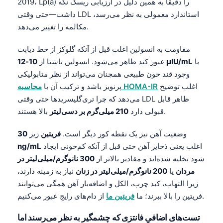
2019، Lp(a) را دقیقاً به همین دلیل در ارزیابی ریسک نگه
داشت—حتی وقتی LDL استاندارد معمولی به نظر می‌رسد،
مکالمه را تغییر می‌دهد.
مقاومت به انسولین اغلب قبل از آنکه گلوکز از خط دیابت
با
10-12 μIU/mL
عبور کند ظاهر می‌شود. انسولین ناشتا از
وجود قند خون طبیعی همچنان می‌تواند از نظر متابولیکی
اغلب توضیح
محاسبه HOMA-IR
پرنویز باشد و ترکیب آن با
می‌دهد که چرا تری‌گلیسریدها حتی وقتی LDL ظاهر قابل
بالا هستند.
قبولی دارد
210 میلی‌گرم بر دسی‌لیتر
وضعیت آهن نیز یک نقطه کور دیگر است.
فریتین
زیر
30
اغلب یعنی ذخایر آهن حتی قبل از آنکه کم‌خونی ایجاد
ng/mL
شود تخلیه شده‌اند و مقادیر بالاتر از
300 نانوگرم/میلی‌لیتر در
مردان
یا
200 نانوگرم/میلی‌لیتر در زنان
نیاز به زمینه دارند،
زیرا التهاب، کبد چرب، الکل و اضافه‌بار آهن همگی می‌توانند
از دام‌های رایج عبور می‌کنیم.
فریتین را بالا ببرند؛ ما
فریتین ما
تست‌های اضافیِ فانتزی که چشمگیر به نظر می‌رسند اما