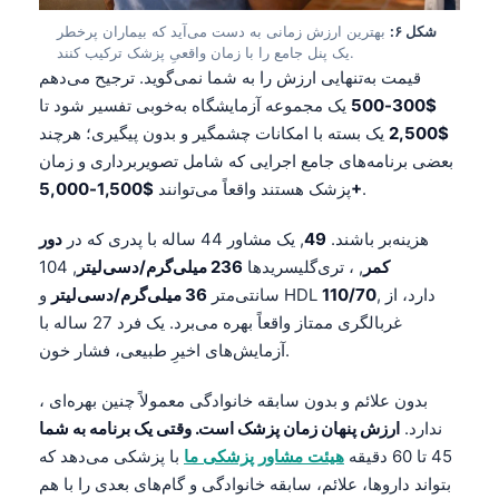
شکل ۶:
بهترین ارزش زمانی به دست می‌آید که بیماران پرخطر
یک پنل جامع را با زمان واقعیِ پزشک ترکیب کنند.
قیمت به‌تنهایی ارزش را به شما نمی‌گوید. ترجیح می‌دهم
$300-500
یک مجموعه آزمایشگاه به‌خوبی تفسیر شود تا
$2,500
یک بسته با امکانات چشمگیر و بدون پیگیری؛ هرچند
بعضی برنامه‌های جامع اجرایی که شامل تصویربرداری و زمان
.
$1,500-5,000+
پزشک هستند واقعاً می‌توانند
هزینه‌بر باشند.
49
, یک مشاور 44 ساله با پدری که در
دور
کمر
, ، تری‌گلیسریدها
236 میلی‌گرم/دسی‌لیتر
, 104
, دارد، از
110/70
و HDL
سانتی‌متر
36 میلی‌گرم/دسی‌لیتر
غربالگری ممتاز واقعاً بهره می‌برد. یک فرد 27 ساله با
آزمایش‌های اخیرِ طبیعی، فشار خون.
، بدون علائم و بدون سابقه خانوادگی معمولاً چنین بهره‌ای
ندارد.
ارزش پنهان زمان پزشک است. وقتی یک برنامه به شما
Norsk bokmål
45 تا 60 دقیقه
هیئت مشاور پزشکی ما
با پزشکی می‌دهد که
بتواند داروها، علائم، سابقه خانوادگی و گام‌های بعدی را با هم
Ślōnskŏ gŏdka