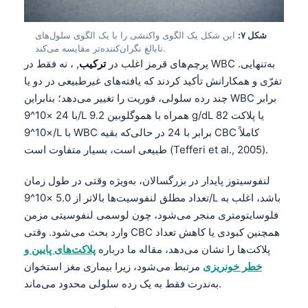
Català
O‘zbekcha
شکل ۷:
این شکل یک الگوی واکنشی را با یک الگوی سلول‌های
نابالغِ نگران‌کننده‌تر مقایسه می‌کند.
Українська
پرچم‌های قرمز اغلب در
ترکیب
, ، نه فقط در WBC به‌تنهایی.
አማርኛ
تفرّی و همکارانش تأکید کردند که یافته‌های غیرطبیعی در دو یا
چند رده سلولی، فوریت را تغییر می‌دهد؛ بنابراین WBC برابر
Kiswahili
با 24 ×10^9/L همراه با هموگلوبین 9.2 g/dL یا پلاکت 82
ភាសាខ្មែរ
×10^9/L با WBC برابر با 24 در حالی‌که بقیه CBC کاملاً
ဗမာစာ
طبیعی است، بسیار متفاوت است (Tefferi et al., 2005).
ไทย
لنفوسیتوز پایدار در بزرگسالان، به‌ویژه وقتی در طول زمان
Tagalog
تعداد مطلق لنفوسیت‌ها بالاتر از 5.0 ×10^9/L باشد، اغلب به
فلوسایتومتری منجر می‌شود، چون لوسمی لنفوسیتی مزمن
Tiếng Việt
وارد بحث می‌شود. وقتی CBC همچنین کبودی یا کاهش تعداد
Bahasa Melayu
پلاکت‌ها را نشان می‌دهد، مقاله ما درباره
پلاکت‌های پایین و
മലയാളം
خطر خونریزی
مرتبط می‌شود، زیرا بیماری مغز استخوان
ಕನ್ನಡ
به‌ندرت فقط به یک رده سلولی محدود می‌ماند.
ગુજરાતી