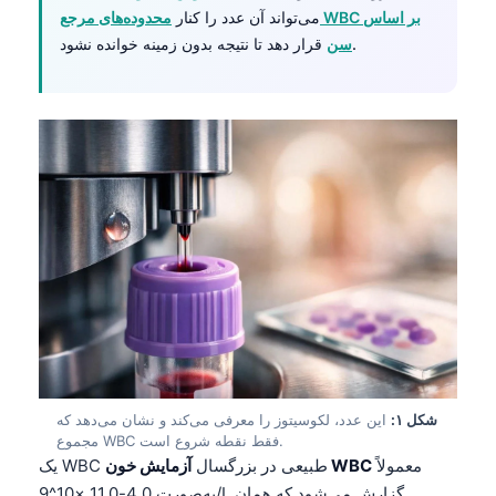
می‌تواند آن عدد را کنار
محدوده‌های مرجع WBC بر اساس
قرار دهد تا نتیجه بدون زمینه خوانده نشود.
سن
شکل ۱:
این عدد، لکوسیتوز را معرفی می‌کند و نشان می‌دهد که
مجموع WBC فقط نقطه شروع است.
معمولاً
آزمایش خون WBC
یک WBC طبیعی در بزرگسال
به‌صورت 4.0-11.0 ×10^9/L گزارش می‌شود که همان