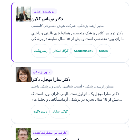
نویسنده اصلی
دکتر توماس کلاین
مدیر ارشد پزشکی، شرکت هوش مصنوعی کانتستی
دکتر توماس کلاین پزشک متخصص هماتولوژی بالینی و داخلیِ
دارای بورد تخصصی است و بیش از ۱۵ سال سابقه در پزشکی
آزمایشگاهی و تحلیل‌های بالینیِ مبتنی بر هوش مصنوعی دارد.
ایشان به‌عنوان مدیر ارشد پزشکی در Kantesti AI، نظارت
ORCID
Academia.edu
گوگل اسکالر
ریسرچ‌گیت
بالینی بر صحت پزشکی شبکه عصبی اختصاصی را فراهم
می‌کند. دکتر کلاین به‌طور گسترده درباره تفسیر نشانگرهای
زیستی و تشخیص‌های آزمایشگاهی در زمینه‌های پزشکی
آزمایشگاهی منتشر کرده است.
داور پزشکی
دکتر سارا میچل، دکترا
مشاور ارشد پزشکی - آسیب شناسی بالینی و پزشکی داخلی
دکتر سارا میچل یک پاتولوژیست بالینی دارای بورد است که
بیش از 18 سال تجربه در پزشکی آزمایشگاهی و تحلیل‌های
تشخیصی دارد. او گواهی‌های تخصصی در شیمی بالینی دارد و
در زمینه پنل‌های نشانگر زیستی و تحلیل‌های آزمایشگاهی در
گوگل اسکالر
ریسرچ‌گیت
عمل بالینی به‌طور گسترده منتشر کرده است.
کارشناس مشارکت‌کننده
پروفسور دکتر هانس وبر، دکترا