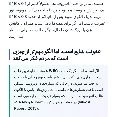
بازوفیل‌ها معمولاً کمتر از 0.1 ×10^9/L هستند، بنابراین حتی
یک افزایش متوسط هم توجه من را جلب می‌کند. مونوسیتوز
بالاتر از حدود 0.8 ×10^9/L می‌تواند یک الگوی بهبود پس از
عفونت باشد، اما اگر برای هفته‌ها باقی بماند همراه با کاهش
وزن یا بزرگ‌شدن طحال، دیگر حالتِ معمولی به نظر
نمی‌رسد.
عفونت شایع است، اما الگو مهم‌تر از چیزی
است که مردم فکر می‌کنند
WBC بالا
, است، اما الگو یک‌دست
عفونت شایع‌ترین علتِ
نیست. بیماری‌های باکتریایی بیشتر باعث نوتروفیلی با شیفت
به چپ می‌شوند، در حالی که بیماری‌های ویروسی ممکن
است باعث شمارش‌های طبیعی، شمارش‌های پایین یا الگوی
غالبِ لنفوسیت‌ها شوند—که بسیار نزدیک به چارچوبی است
که Riley و Rupert در مطب مطرح کردند (Riley &
Rupert, 2015).