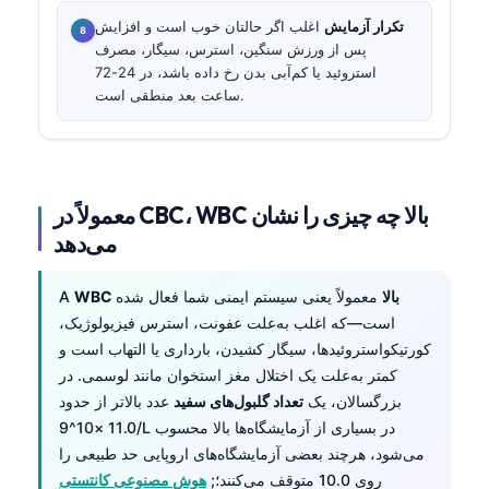
تکرار آزمایش
اغلب اگر حالتان خوب است و افزایش
پس از ورزش سنگین، استرس، سیگار، مصرف
استروئید یا کم‌آبی بدن رخ داده باشد، در 24-72
ساعت بعد منطقی است.
معمولاً در CBC، WBC بالا چه چیزی را نشان
می‌دهد
WBC بالا
معمولاً یعنی سیستم ایمنی شما فعال شده
A
است—که اغلب به‌علت عفونت، استرس فیزیولوژیک،
کورتیکواستروئیدها، سیگار کشیدن، بارداری یا التهاب است و
کمتر به‌علت یک اختلال مغز استخوان مانند لوسمی. در
بزرگسالان، یک
تعداد گلبول‌های سفید
عدد بالاتر از حدود
11.0 ×10^9/L در بسیاری از آزمایشگاه‌ها بالا محسوب
می‌شود، هرچند بعضی آزمایشگاه‌های اروپایی حد طبیعی را
روی 10.0 متوقف می‌کنند؛;
هوش مصنوعی کانتستی