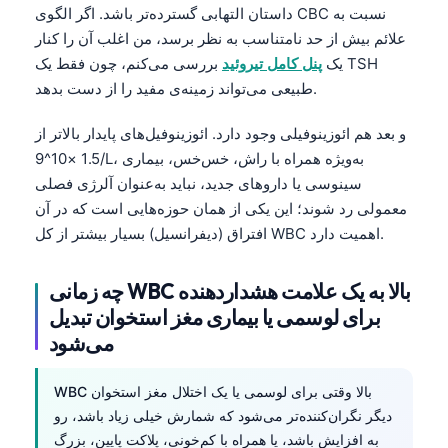
داستان التهابی گسترده‌تر باشد. اگر الگوی CBC نسبت به
Frysk
علائم بیش از حد نامتناسب به نظر برسد، من اغلب آن را کنار
Esperanto
یک
پنل کامل تیروئید
بررسی می‌کنم، چون فقط یک TSH
Беларуская мова
طبیعی می‌تواند زمینه‌ی مفید را از دست بدهد.
Татар теле
و بعد هم ائوزینوفیلی وجود دارد. ائوزینوفیل‌های پایدار بالاتر از
Кыргызча
1.5 ×10^9/L، به‌ویژه همراه با راش، خس‌خس، بیماری
سینوسی یا داروهای جدید، نباید به‌عنوان آلرژی فصلی
ئۇيغۇرچە
معمولی رد شوند؛ این یکی از همان حوزه‌هایی است که در آن
Cebuano
افتراق (دیفرانسیل) بسیار بیشتر از کل WBC اهمیت دارد.
Basa Jawa
ພາສາລາວ
چه زمانی WBC بالا به یک علامت هشداردهنده
برای لوسمی یا بیماری مغز استخوان تبدیل
Монгол
می‌شود
Afrikaans
العربية المغربية
WBC بالا وقتی برای لوسمی یا یک اختلال مغز استخوان
دیگر نگران‌کننده‌تر می‌شود که شمارش خیلی زیاد باشد، رو
Occitan
به افزایش باشد، یا همراه با کم‌خونی، پلاکت پایین، بزرگ