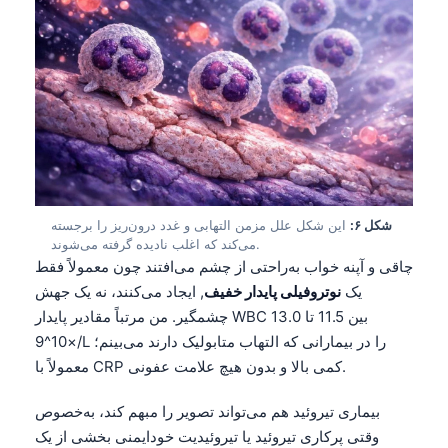
شکل ۶:
این شکل علل مزمن التهابی و غدد درون‌ریز را برجسته
می‌کند که اغلب نادیده گرفته می‌شوند.
چاقی و آپنه خواب به‌راحتی از چشم می‌افتند چون معمولاً فقط
یک
نوتروفیلی پایدار خفیف
, ایجاد می‌کنند، نه یک جهش
چشمگیر. من مرتباً مقادیر پایدار WBC بین 11.5 تا 13.0
×10^9/L را در بیمارانی که التهاب متابولیک دارند می‌بینم؛
معمولاً با CRP کمی بالا و بدون هیچ علامت عفونی.
Norsk bokmål
بیماری تیروئید هم می‌تواند تصویر را مبهم کند، به‌خصوص
Ślōnskŏ gŏdka
وقتی پرکاری تیروئید یا تیروئیدیت خودایمنی بخشی از یک