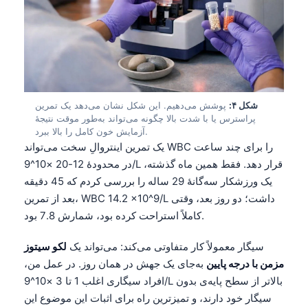
شکل ۴:
پوشش می‌دهیم. این شکل نشان می‌دهد یک تمرین
پراسترس یا با شدت بالا چگونه می‌تواند به‌طور موقت نتیجهٔ
آزمایش خون کامل را بالا ببرد.
یک تمرین اینتروالِ سخت می‌تواند WBC را برای چند ساعت
در محدودهٔ 12-20 ×10^9/L قرار دهد. فقط همین ماه گذشته،
یک ورزشکار سه‌گانهٔ 29 ساله را بررسی کردم که 45 دقیقه
بعد از تمرین، WBC 14.2 ×10^9/L داشت؛ دو روز بعد، وقتی
کاملاً استراحت کرده بود، شمارش 7.8 بود.
سیگار معمولاً کار متفاوتی می‌کند: می‌تواند یک
لکو سیتوز
مزمن با درجه پایین
به‌جای یک جهش در همان روز. در عمل من،
افراد سیگاری اغلب 1 تا 3 ×10^9/L بالاتر از سطح پایه‌ی بدون
سیگار خود دارند، و تمیزترین راه برای اثبات این موضوع این