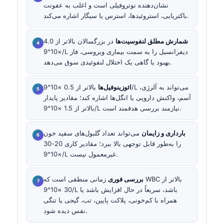
نشان‌دهنده نوتروفیلی است و اغلب به عفونت
باکتریایی، استروئیدها، استرس یا سیگار اشاره می‌کند.
شمارش مطلق لنفوسیت‌ها
در بزرگسالان بالاتر از 4.0
×10^9/L دیفرانسیل را به سمت بیماری ویروسی، فاز
بهبود یا گاهی یک اختلال لنفوئیدی سوق می‌دهد.
ائوزینوفیل‌ها
بالاتر از 0.5 ×10^9/L می‌تواند به آلرژی،
آسم، واکنش دارویی یا انگل‌ها اشاره کند؛ مقادیر پایدار
بالاتر از 1.5 ×10^9/L نیازمند بررسی هدفمند است.
بارداری و زایمان
می‌تواند تعداد گلبول‌های سفید خون
را به‌طور قابل توجهی بالا ببرد؛ مقادیر کاری 20-30
×10^9/L غیرمعمول نیست.
بررسی فوری
زمانی منطقی است که WBC بالاتر از
30 ×10^9/L باشد، سریعاً در حال افزایش باشد یا
همراه با کم‌خونی، پلاکت پایین، تب، گیجی یا تنگی
نفس دیده شود.