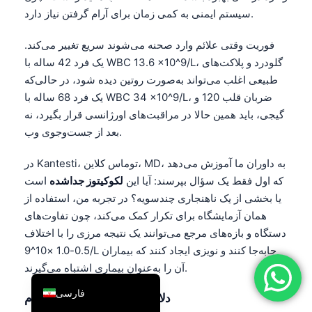
سیستم ایمنی به کمی زمان برای آرام گرفتن نیاز دارد.
简体中文
Română
فوریت وقتی علائم وارد صحنه می‌شوند سریع تغییر می‌کند.
یک فرد 42 ساله با WBC 13.6 ×10^9/L، گلودرد و پلاکت‌های
Türkçe
طبیعی اغلب می‌تواند به‌صورت روتین دیده شود، در حالی‌که
Ελληνικά
یک فرد 68 ساله با WBC 34 ×10^9/L، ضربان قلب 120 و
Português
گیجی، باید همین حالا در مراقبت‌های اورژانسی قرار بگیرد، نه
بعد از جست‌وجوی وب.
Español
Italiano
در Kantesti، توماس کلاین، MD، به داوران ما آموزش می‌دهد
עִבְרִית
که اول فقط یک سؤال بپرسند: آیا این
لکوکیتوز جداشده
است
یا بخشی از یک ناهنجاری چندسویه؟ در تجربه من، استفاده از
Français
همان آزمایشگاه برای تکرار کمک می‌کند، چون تفاوت‌های
العربية
دستگاه و بازه‌های مرجع می‌توانند یک نتیجه مرزی را با اختلاف
Deutsch
0.5-1.0 ×10^9/L جابه‌جا کنند و نویزی ایجاد کنند که بیماران
آن را به‌عنوان بیماری اشتباه می‌گیرند.
English
فارسی
دلایل خوب برای تکرار زودهنگام