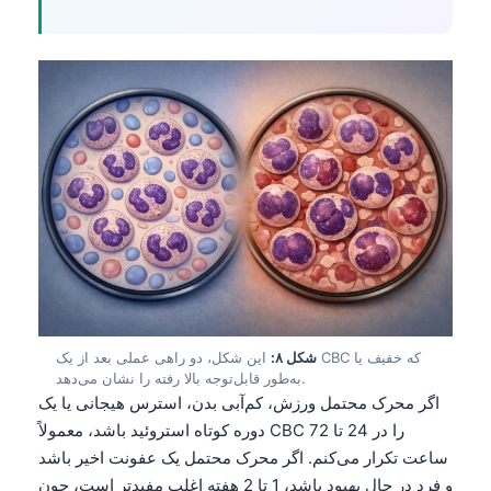
Čeština
日本語
Eesti
Azərbaycan dili
Bosanski
Svenska
Српски језик
Íslenska
Հայերեն
Bahasa Indonesia
شکل ۸:
این شکل، دو راهی عملی بعد از یک CBC که خفیف یا
हिन्दी
به‌طور قابل‌توجه بالا رفته را نشان می‌دهد.
اگر محرک محتمل ورزش، کم‌آبی بدن، استرس هیجانی یا یک
Nederlands
دوره کوتاه استروئید باشد، معمولاً CBC را در 24 تا 72
Dansk
ساعت تکرار می‌کنم. اگر محرک محتمل یک عفونت اخیر باشد
Български
و فرد در حال بهبود باشد، 1 تا 2 هفته اغلب مفیدتر است، چون