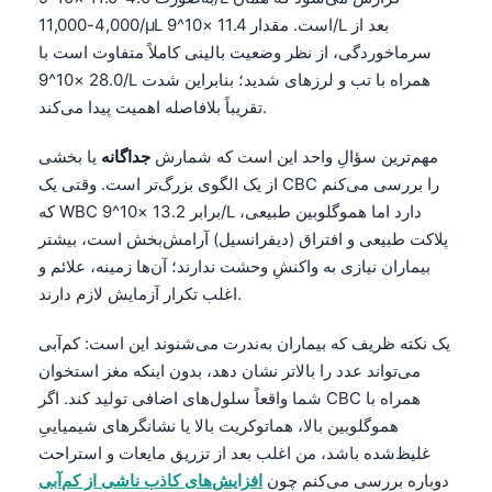
4,000-11,000/µL است. مقدار 11.4 ×10^9/L بعد از
سرماخوردگی، از نظر وضعیت بالینی کاملاً متفاوت است با
28.0 ×10^9/L همراه با تب و لرزهای شدید؛ بنابراین شدت
تقریباً بلافاصله اهمیت پیدا می‌کند.
مهم‌ترین سؤالِ واحد این است که شمارش
جداگانه
یا بخشی
از یک الگوی بزرگ‌تر است. وقتی یک CBC را بررسی می‌کنم
که WBC برابر 13.2 ×10^9/L دارد اما هموگلوبین طبیعی،
پلاکت طبیعی و افتراق (دیفرانسیل) آرامش‌بخش است، بیشتر
بیماران نیازی به واکنشِ وحشت ندارند؛ آن‌ها زمینه، علائم و
اغلب تکرار آزمایش لازم دارند.
یک نکته ظریف که بیماران به‌ندرت می‌شنوند این است: کم‌آبی
می‌تواند عدد را بالاتر نشان دهد، بدون اینکه مغز استخوان
شما واقعاً سلول‌های اضافی تولید کند. اگر CBC همراه با
هموگلوبین بالا، هماتوکریت بالا یا نشانگرهای شیمیاییِ
غلیظ‌شده باشد، من اغلب بعد از تزریق مایعات و استراحت
دوباره بررسی می‌کنم چون
افزایش‌های کاذب ناشی از کم‌آبی