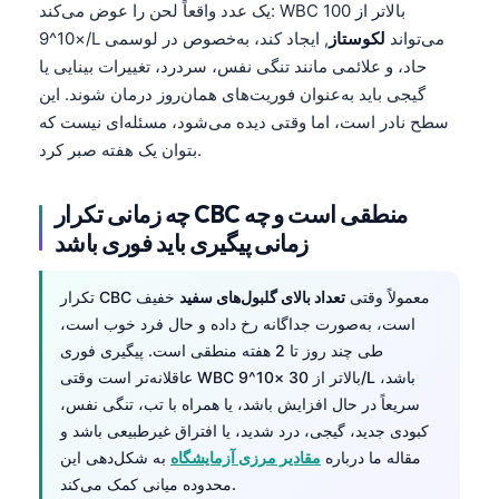
یک عدد واقعاً لحن را عوض می‌کند: WBC بالاتر از 100
தமிழ்
×10^9/L می‌تواند
لکوستاز
, ایجاد کند، به‌خصوص در لوسمی
حاد، و علائمی مانند تنگی نفس، سردرد، تغییرات بینایی یا
తెలుగు
گیجی باید به‌عنوان فوریت‌های همان‌روز درمان شوند. این
मराठी
سطح نادر است، اما وقتی دیده می‌شود، مسئله‌ای نیست که
اردو
بتوان یک هفته صبر کرد.
বাংলা
چه زمانی تکرار CBC منطقی است و چه
Shqip
زمانی پیگیری باید فوری باشد
Magyar
Slovenščina
تکرار CBC معمولاً وقتی
تعداد بالای گلبول‌های سفید
خفیف
است، به‌صورت جداگانه رخ داده و حال فرد خوب است،
한국어
طی چند روز تا 2 هفته منطقی است. پیگیری فوری
Polski
عاقلانه‌تر است وقتی WBC بالاتر از 30 ×10^9/L باشد،
Lietuvių kalba
سریعاً در حال افزایش باشد، یا همراه با تب، تنگی نفس،
کبودی جدید، گیجی، درد شدید، یا افتراق غیرطبیعی باشد و
Русский
مقاله ما درباره
مقادیر مرزی آزمایشگاه
به شکل‌دهی این
ქართული
محدوده میانی کمک می‌کند.