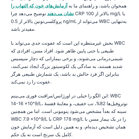
همخوان باشد، و راهنمای ما به
آزمایش‌های خون که التهاب را
نشان می‌دهند
توضیح می‌دهد چرا CRP بالاتر از 100 mg/L یا
پروکلسی‌تونین بالاتر از 0.5 ng/mL می‌تواند از WBC به‌تنهایی
مفیدتر باشد.
بخش غیرمنتظره این است که عفونت جدی می‌تواند با WBC
طبیعی یا حتی پایین ظاهر شود. افراد مسن، افرادی که
شیمی‌درمانی می‌شوند، و برخی بیمارانی که دچار سپسیس
شدید هستند، به سادگی یک لکوسیتوز بزرگ ایجاد نمی‌کنند،
بنابراین اگر فرد حالش بد باشد، یک شمارش طبیعی هرگز
عفونت را رد نمی‌کند.
این الگو را خیلی در اورژانس/مراقبت فوری می‌بینم: WBC
14-16 ×10^9/L، نوتروفیل‌ها 82%، تب خفیف، و معاینهٔ قفسهٔ
سینه که بعداً مشخص می‌شود پنومونی است. اما من همچنین
WBC 7.9 ×10^9/L با CRP 178 mg/L را در یک بیمار مسن با
همان تشخیص دیده‌ام، و به همین دلیل است که آزمایش خون
کامل یک سرنخ است نه یک حکم.