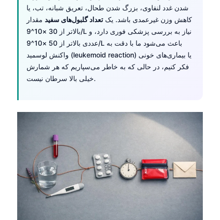
Gàidhlig
شدن غدد لنفاوی، بزرگ شدن طحال، تعریق شبانه، تب، یا
Euskara
کاهش وزن غیرعمدی باشد. یک
تعداد گلبول‌های سفید
مقدار
بالاتر از 30 ×10^9/L نیاز به بررسی پزشکی فوری دارد، و
Македонски јазик
عددی بالاتر از 50 ×10^9/L باعث می‌شود ما با دقت به
Latviešu valoda
واکنش لوسمید (leukemoid reaction) یا بیماری‌های خونی
Galego
فکر کنیم، در حالی که به خاطر می‌سپاریم که هر شمارش
خیلی بالا سرطان نیست.
অসমীয়া
සිංහල
سنڌي
پښتو
Slovenčina
Hrvatski
Suomi
Қазақ тілі