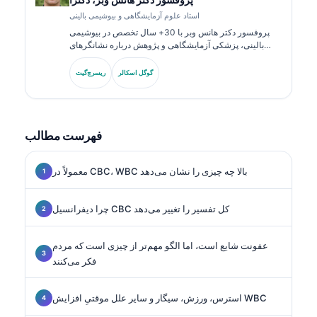
استاد علوم آزمایشگاهی و بیوشیمی بالینی
پروفسور دکتر هانس وبر با 30+ سال تخصص در بیوشیمی
بالینی، پزشکی آزمایشگاهی و پژوهش درباره نشانگرهای
زیستی به این حوزه می‌پردازد. او پیش‌تر رئیس انجمن شیمی
بالینی آلمان بوده و در تحلیل پنل‌های تشخیصی،
گوگل اسکالر
ریسرچ‌گیت
استانداردسازی نشانگرهای زیستی و پزشکی آزمایشگاهی با
کمک هوش مصنوعی تخصص دارد.
فهرست مطالب
معمولاً در CBC، WBC بالا چه چیزی را نشان می‌دهد
چرا دیفرانسیل CBC کل تفسیر را تغییر می‌دهد
عفونت شایع است، اما الگو مهم‌تر از چیزی است که مردم
فکر می‌کنند
استرس، ورزش، سیگار و سایر علل موقتیِ افزایش WBC