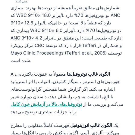
می‌کنند.
شمارش‌های مطلق تقریباً همیشه از درصدها بهترند. بیماری
که WBC برابر 18.0 ×10^9/L و نوتروفیل‌ها 70% دارد، ANC
برابر 12.6 ×10^9/L دارد که قطعاً بالا است؛ در حالی‌که
بیماری که WBC برابر 6.0 ×10^9/L و نوتروفیل‌ها 70% دارد،
ANC برابر 4.2 ×10^9/L دارد که طبیعی است؛ این منطق در
مرکز رویکرد CBC قرار دارد که توسط Tefferi و همکاران در
Mayo Clinic Proceedings (Tefferi et al., 2005) توصیف
شده است.
الگوی غالبِ نوتروفیل‌ها
معمولاً به عفونت باکتریایی،
A
هورمون‌های استرس، سیگار کشیدن، التهاب یا اثر استروئید
اشاره می‌کند. اگر گزارش شما همچنین گرانولوسیت‌های
نابالغ یا شیفت به چپ را نشان دهد، داستان دوباره تغییر
می‌کند و بررسی ما از
نوتروفیل‌های بالا در آزمایش خون کامل
را با جزئیات بیشتری توضیح می‌دهد.
یک
الگوی غالبِ ائوزینوفیل
فهرست کاملاً متفاوتی را مطرح
می‌کند—آلرژی، آسم، اگزما، واکنش دارویی یا انگل‌ها بسیار