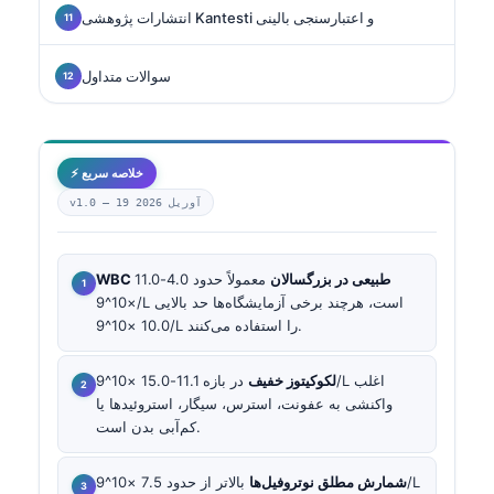
انتشارات پژوهشی Kantesti و اعتبارسنجی بالینی
سوالات متداول
⚡ خلاصه سریع
19 آوریل 2026
v1.0 —
WBC طبیعی در بزرگسالان
معمولاً حدود 4.0-11.0
×10^9/L است، هرچند برخی آزمایشگاه‌ها حد بالایی
10.0 ×10^9/L را استفاده می‌کنند.
لکوکیتوز خفیف
در بازه 11.1-15.0 ×10^9/L اغلب
واکنشی به عفونت، استرس، سیگار، استروئیدها یا
کم‌آبی بدن است.
شمارش مطلق نوتروفیل‌ها
بالاتر از حدود 7.5 ×10^9/L