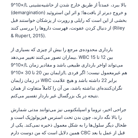
×10^9/L بالا ببرد، عمدتاً از طریق خارج شدن از حاشیه‌نشینی
(demargination) و خروج دیرتر از بافت‌ها؛ و اثر این استروئید
بخشی از این است که رایلی و روپرت از پزشکان خواستند قبل
از دنبال کردن عفونت، فهرست داروها را بررسی کنند (Riley
& Rupert, 2015).
بارداری محدوده‌ی مرجع را بیش از چیزی که بسیاری از
بیماران تصور می‌کنند تغییر می‌دهد. WBC بین 12 تا 15
×10^9/L می‌تواند اواخر بارداری طبیعی باشد و مقادیر زمان
زایمان بین 20 تا 30 ×10^9/L هم غیرمعمول نیست؛ اگر فردی
در زمان زایمان WBC برابر 22 داشته باشد و هیچ علامت
نگران‌کننده‌ای نداشته باشد، من آن را کاملاً متفاوت از همان
نتیجه در یک بزرگسال غیر باردار تفسیر می‌کنم.
جراحی اخیر، تروما و اسپلنکتومی نیز می‌توانند مدتی شمارش
را بالا نگه دارند، چون بدن تحت استرس فیزیولوژیک است و
طحال دیگر سلول‌ها را به شکل معمول ذخیره نمی‌کند. یکی از
همین دلایل است که من دوست دارم CBC قبل از عمل یا بعد