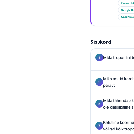
Gàidhlig
Research
Euskara
Google Sc
Academia
Македонски јазик
Latviešu valoda
Galego
Sisukord
অসমীয়া
Mida troponiini 
සිංහල
سنڌي
Miks arstid korda
پښتو
pärast
Slovenčina
Mida tähendab kõ
ole klassikaline
Hrvatski
Suomi
Kehaline koormus
Қазақ тілі
võivad kõik trop