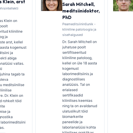
 Klein, arst
Sarah Mitchell,
hisintellekti
meditsiinidoktor,
PhD
s Klein on
Peameditsiininõunik -
poolt
kliiniline patoloogia ja
ritud kliiniline
sisehaigused
og ja
Dr. Sarah Mitchell on
te arst, kellel
juhatuse poolt
5 aasta kogemust
sertifitseeritud
tsiini ja
kliiniline patoloog,
lekti abiga
kellel on üle 18 aasta
 analüüsi vallas.
kogemust
AI
laborimeditsiinis ja
ijuhina tagab ta
diagnostilises
oleva
analüüsis. Tal on
u meditsiinilise
erialased
iinilise
sertifikaadid
e. Dr. Klein on
kliinilises keemias
 rohkelt töid
ning ta on avaldanud
ite
ulatuslikult töid
ise ja
biomarkerite
gnostika
paneelide ja
laborimeditsiini
laborianalüüsi kohta
as.
kliinilises praktikas.