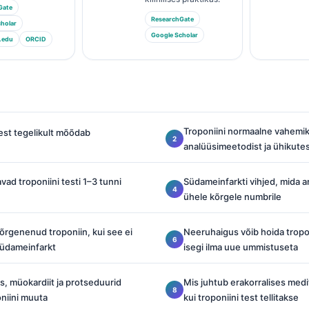
Gate
ResearchGate
holar
Google Scholar
.edu
ORCID
Troponiini normaalne vahemik
test tegelikult mõõdab
analüüsimeetodist ja ühikute
vad troponiini testi 1–3 tunni
Südameinfarkti vihjed, mida ar
ühele kõrgele numbrile
rgenenud troponiin, kui see ei
Neeruhaigus võib hoida tropo
 südameinfarkt
isegi ilma uue ummistuseta
, müokardiit ja protseduurid
Mis juhtub erakorralises medi
oniini muuta
kui troponiini test tellitakse