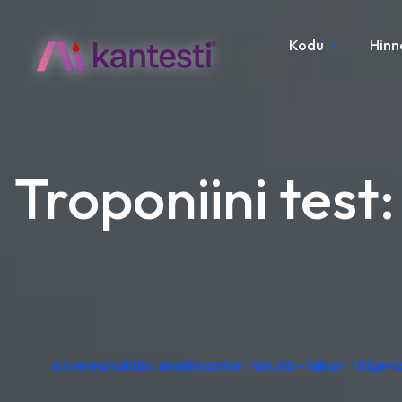
Kodu
Hinn
Troponiini test
AI vereanalüüsi analüsaator tasuta – labori tõlge