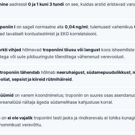
mine
aadressil
0 ja 1 kuni 3 tundi
on see, kuidas arstid eristavad van
poniin I
on sageli normaalne alla
0,04 ng/ml
; tulemused vahemikus
d tavaliselt kordustestimist ja EKG korrelatsiooni.
kti vihjed
hõlmavad
troponiini tõusu või langust
koos isheemilist
ega või uute pildiuuringute tõenditega vähenenud verevoolust.
 troponiin tähendab
hõlmab
neeruhaigust, südamepuudulikkust, m
iat, sepsist ja kiireid rütmihäireid
.
süümid
on vanem koondnimetus; troponiin on suures osas asendanu
ereanalüüsi näitaja ägeda südamelihase kahjustuse korral.
e
on
ei ole vajalik
troponiini testi jaoks ja rindkerevalu ei tohiks kunag
 hommikust verevõttu.