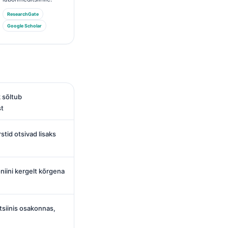
ResearchGate
Google Scholar
 sõltub
st
stid otsivad lisaks
niini kergelt kõrgena
tsiinis osakonnas,