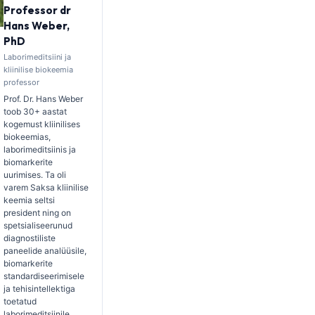
Professor dr
Hans Weber,
PhD
Laborimeditsiini ja
kliinilise biokeemia
professor
Prof. Dr. Hans Weber
toob 30+ aastat
kogemust kliinilises
biokeemias,
laborimeditsiinis ja
biomarkerite
uurimises. Ta oli
varem Saksa kliinilise
keemia seltsi
president ning on
spetsialiseerunud
diagnostiliste
paneelide analüüsile,
biomarkerite
standardiseerimisele
ja tehisintellektiga
toetatud
laborimeditsiinile.