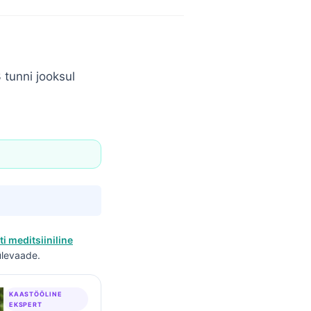
 tunni jooksul
ti meditsiiniline
 ülevaade.
KAASTÖÖLINE
EKSPERT