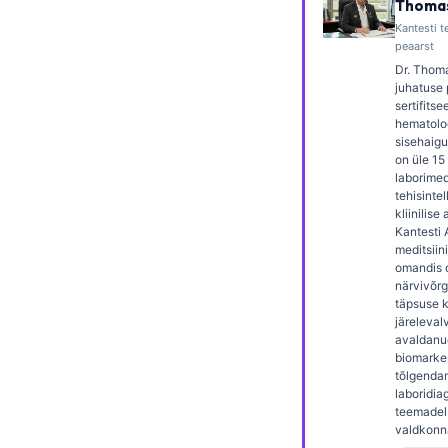
Thomas
Frysk
Kantesti te
peaarst
Esperanto
Dr. Thoma
Беларуская мова
juhatuse 
sertifitsee
Татар теле
hematolo
sisehaigus
Кыргызча
on üle 1
laborimedi
ئۇيغۇرچە
tehisintel
kliinilise
Cebuano
Kantesti 
meditsiin
Basa Jawa
omandis 
ພາສາລາວ
närvivõrg
täpsuse kl
Монгол
järelevalv
avaldanud
Afrikaans
biomarker
tõlgendam
العربية المغربية
laboridia
teemadel 
Occitan
valdkonn