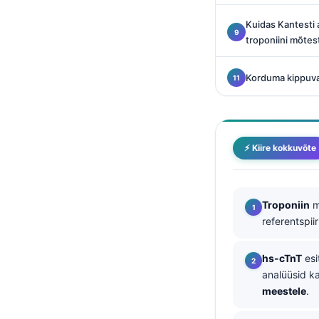
Català
Kuidas Kantesti a
O‘zbekcha
troponiini mõtes
Українська
Korduma kippuv
አማርኛ
Kiswahili
ភាសាខ្មែរ
⚡ Kiire kokkuvõte
ဗမာစာ
ไทย
Tagalog
Troponiin
m
referentspiir
Tiếng Việt
Bahasa Melayu
hs-cTnT
esi
മലയാളം
analüüsid ka
meestele
.
ಕನ್ನಡ
ગુજરાતી