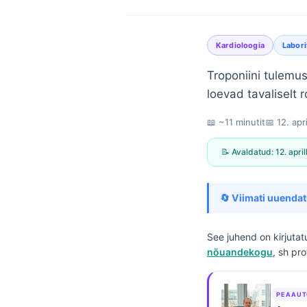
Kardioloogia
Labor
Troponiini tulemus
loevad tavaliselt
📖 ~11 minutit
📅
12. apr
📝 Avaldatud:
12. apri
🔄 Viimati uuendat
See juhend on kirjuta
nõuandekogu
, sh pr
Norsk bokmål
PEAAUT
Ślōnskŏ gŏdka