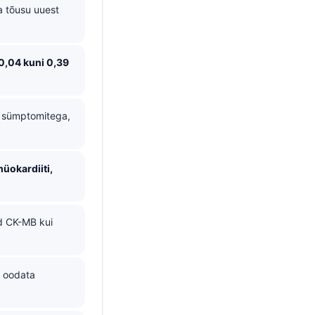
a tõusu uuest
0,04 kuni 0,39
e sümptomitega,
üokardiiti,
d CK-MB kui
i oodata