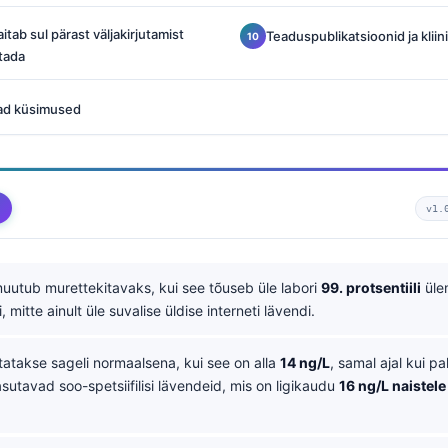
itab sul pärast väljakirjutamist
Teaduspublikatsioonid ja kliin
tada
ad küsimused
v1.
uutub murettekitavaks, kui see tõuseb üle labori
99. protsentiili
üle
i, mitte ainult üle suvalise üldise interneti lävendi.
tatakse sageli normaalsena, kui see on alla
14 ng/L
, samal ajal kui p
sutavad soo-spetsiifilisi lävendeid, mis on ligikaudu
16 ng/L naistele