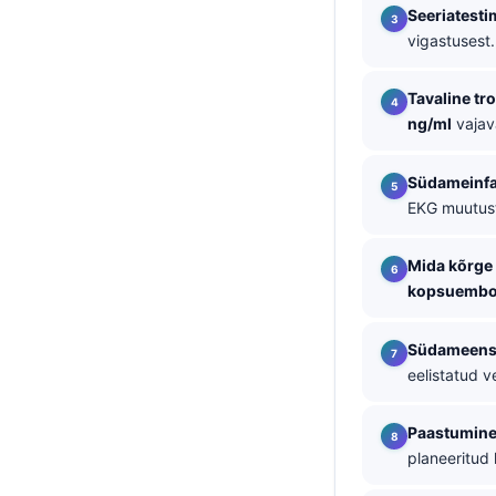
Seeriatesti
தமிழ்
vigastusest.
తెలుగు
Tavaline tro
मराठी
ng/ml
vajava
اردو
বাংলা
Südameinfar
EKG muutust
Shqip
Magyar
Mida kõrge
Slovenščina
kopsuembool
한국어
Südameen
Polski
eelistatud v
Lietuvių kalba
Paastumin
Русский
planeeritud
ქართული