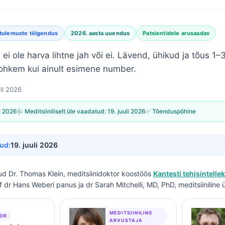
itulemuste tõlgendus
2026. aasta uuendus
Patsientidele arusaadav
 ei ole harva lihtne jah või ei. Lävend, ühikud ja tõus 1–3
 rohkem kui ainult esimene number.
ill 2026
ll 2026
🩺 Meditsiiniliselt üle vaadatud:
19. juuli 2026
✅ Tõenduspõhine
ud:
19. juuli 2026
tud
Dr. Thomas Klein, meditsiinidoktor
koostöös
Kantesti tehisintellek
of dr Hans Weberi panus ja dr Sarah Mitchelli, MD, PhD, meditsiiniline
MEDITSIINILINE
OR
ARVUSTAJA