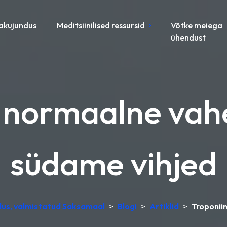
akujundus
Meditsiinilised ressursid
Võtke meiega
ühendust
: normaalne vah
südame vihjed
ndus, valmistatud Saksamaal
>
Blogi
>
Artiklid
>
Troponiin