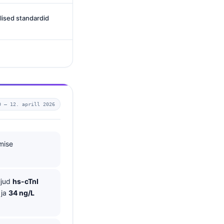
ilised standardid
0 —
12. aprill 2026
mise
aljud
hs-cTnI
ja
34 ng/L