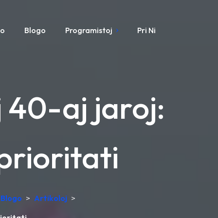
mo
Blogo
Programistoj
Pri Ni
 40-aj jaroj:
prioritati
Blogo
>
Artikoloj
>
ioritati