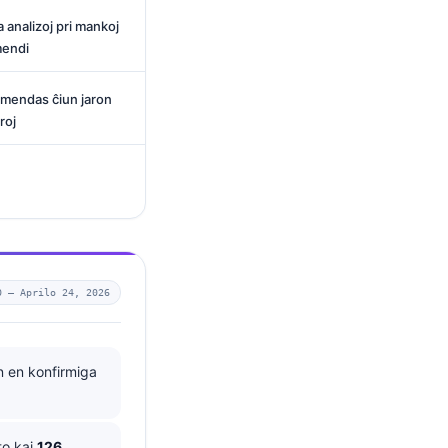
a analizoj pri mankoj
mendi
omendas ĉiun jaron
roj
0 —
Aprilo 24, 2026
 en konfirmiga
to kaj
126