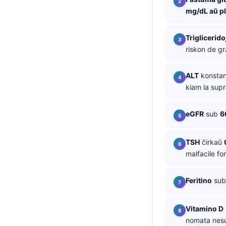
mg/dL aŭ pl
తెలుగు
मराठी
Triglicerido
اردو
riskon de g
বাংলা
ALT
konstan
Shqip
kiam la supr
Magyar
eGFR
sub
6
Slovenščina
한국어
TSH
ĉirkaŭ
Polski
malfacile for
Lietuvių kalba
Feritino
su
Русский
ქართული
Vitamino D
Čeština
nomata nesu