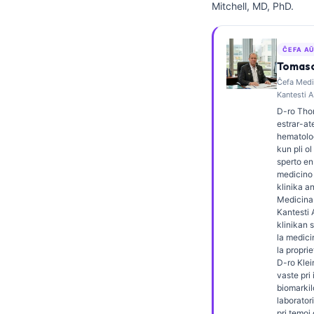
Mitchell, MD, PhD.
Frysk
Беларуская мова
ĈEFA A
Татар теле
Tomaso
Ĉefa Medic
Кыргызча
Kantesti A
ئۇيغۇرچە
D-ro Tho
estrar-ate
Cebuano
hematolog
kun pli ol
Basa Jawa
sperto en
medicino 
ພາສາລາວ
klinika a
Монгол
Medicina 
Kantesti A
Afrikaans
klinikan 
la medici
العربية المغربية
la proprie
D-ro Klei
Occitan
vaste pri
biomarkil
Gàidhlig
laborator
pri temoj