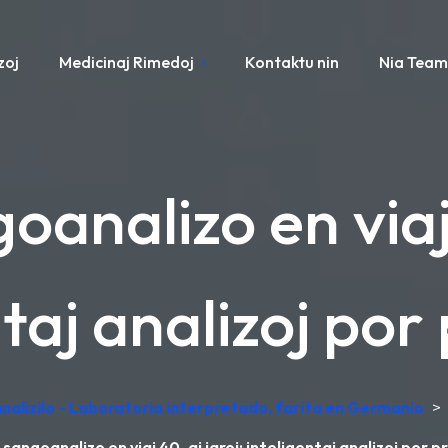
zoj
Medicinaj Rimedoj
Kontaktu nin
Nia Tea
oanalizo en viaj
taj analizoj por 
alizilo - Laboratoria interpretado, farita en Germanio
>
 sangoanalizo en viaj 40-aj jaroj: inteligentaj analizoj por pr