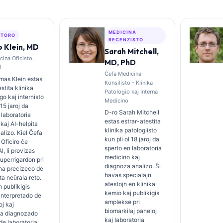
MEDICINA
ŬTORO
RECENZISTO
 Klein, MD
Sarah Mitchell,
ina Oficisto,
MD, PhD
I
Ĉefa Medicina
mas Klein estas
Konsilisto - Klinika
stita klinika
Patologio kaj Interna
o kaj internisto
Medicino
 15 jaroj da
D-ro Sarah Mitchell
 laboratoria
estas estrar-atestita
kaj AI-helpita
klinika patologiisto
nalizo. Kiel Ĉefa
kun pli ol 18 jaroj da
Oficiro ĉe
sperto en laboratoria
I, li provizas
medicino kaj
superrigardon pri
diagnoza analizo. Ŝi
na precizeco de
havas specialajn
ta neŭrala reto.
atestojn en klinika
n publikigis
kemio kaj publikigis
 interpretado de
amplekse pri
oj kaj
biomarkilaj paneloj
ia diagnozado
kaj laboratoria
 de laboratoria