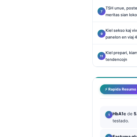
O‘zbekcha
TSH unue, poste 
Українська
meritas sian lok
አማርኛ
Kiel sekso kaj vi
Kiswahili
panelon en viaj 4
ភាសាខ្មែរ
Kiel prepari, kiam 
ဗမာစာ
tendencojn
ไทย
Tagalog
Tiếng Việt
⚡ Rapida Resumo
Bahasa Melayu
മലയാളം
HbA1c
de
5
ಕನ್ನಡ
testado.
ગુજરાતી
தமிழ்
Fastuma gl