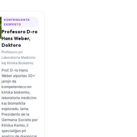
KONTRIBUANTA
EKSPERTO
Profesoro D-ro
Hans Weber,
Doktoro
Profesoro pri
Laboratoria Medicino
kaj Klinika Biokemio
Prof. D-ro Hans
Weber alportas 30+
jarojn da
kompetenteco en
klinika biokemio,
laboratoria medicino
kaj biomarkila
esplorado. Iama
Prezidanto de la
Germana Societo por
Klinika Kemio, li
specialiĝas pri
analizo de diagnozaj