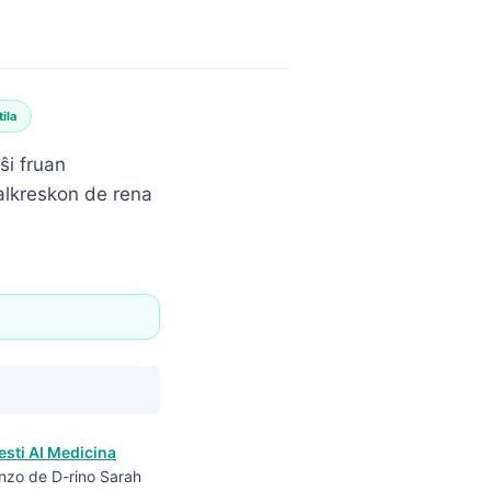
ila
ŝi fruan
malkreskon de rena
esti AI Medicina
enzo de D-rino Sarah