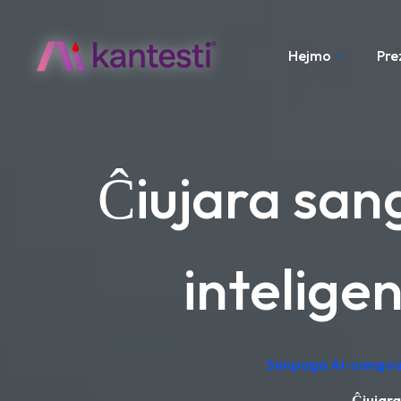
Hejmo
Pre
Ĉiujara sang
inteligen
Senpaga AI-sangoan
Ĉiujara