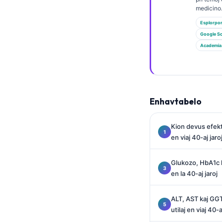
Euskara
medicino
Македонски јазик
Esplorpo
Latviešu valoda
Google Sc
Academia
Galego
অসমীয়া
සිංහල
سنڌي
Enhavtabelo
پښتو
Kion devus efekt
en viaj 40-aj jaro
Slovenčina
Glukozo, HbA1c k
Hrvatski
en la 40-aj jaroj
Suomi
Қазақ тілі
ALT, AST kaj GGT:
utilaj en viaj 40-a
Català