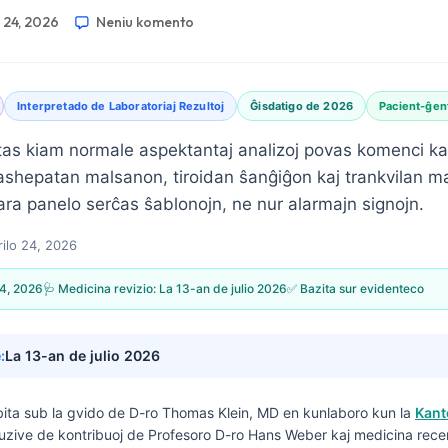
o 24, 2026
Neniu komento
Interpretado de Laboratoriaj Rezultoj
Ĝisdatigo de 2026
Pacient-ĝent
stas kiam normale aspektantaj analizoj povas komenci ka
grashepatan malsanon, tiroidan ŝanĝiĝon kaj trankvilan 
jara panelo serĉas ŝablonojn, ne nur alarmajn signojn.
rilo 24, 2026
24, 2026
🩺 Medicina revizio:
La 13-an de julio 2026
✅ Bazita sur evidenteco
:
La 13-an de julio 2026
ribita sub la gvido de
D-ro Thomas Klein, MD
en kunlaboro kun la
Kant
kluzive de kontribuoj de Profesoro D-ro Hans Weber kaj medicina rec