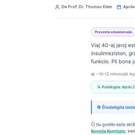
De Prof. Dr. Thomas Klein
April
Preventa ekzamenado
Viaj 40-aj jaroj e
insulinreziston, 
funkcio. Pli bona 
📖 ~10-12 minutoj
📅
Ap
📝 Publikigita:
Aprilo 
🔄 Ĝisdatigita laste
Norsk bokmål
Ĉi tiu gvidilo estis sk
Konsila Komitato
, in
Ślōnskŏ gŏdka