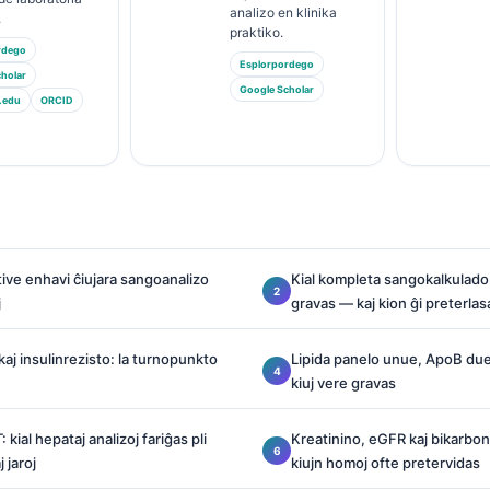
analizo en klinika
.
praktiko.
rdego
Esplorpordego
holar
Google Scholar
.edu
ORCID
ive enhavi ĉiujara sangoanalizo
Kial kompleta sangokalkulad
j
gravas — kaj kion ĝi preterlasa
aj insulinrezisto: la turnopunkto
Lipida panelo unue, ApoB due: 
kiuj vere gravas
 kial hepataj analizoj fariĝas pli
Kreatinino, eGFR kaj bikarbona
j jaroj
kiujn homoj ofte pretervidas