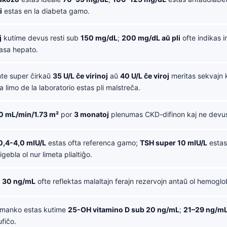
i
estas en la diabeta gamo.
j
kutime devus resti sub
150 mg/dL
;
200 mg/dL aŭ pli
ofte indikas i
rasa hepato.
te super ĉirkaŭ
35 U/L ĉe virinoj
aŭ
40 U/L ĉe viroj
meritas sekvajn k
a limo de la laboratorio estas pli malstreĉa.
0 mL/min/1.73 m²
por
3 monatoj
plenumas CKD-difinon kaj ne devus 
0,4-4,0 mIU/L
estas ofta referenca gamo;
TSH super 10 mIU/L
estas
igebla ol nur limeta plialtiĝo.
b
30 ng/mL
ofte reflektas malaltajn ferajn rezervojn antaŭ ol hemoglob
manko estas kutime
25-OH vitamino D sub 20 ng/mL
;
21–29 ng/m
fiĉo.