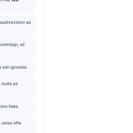
nsulinreziston aŭ
ontrolojn, eĉ
esti ignorata.
 multe pli
ino falas.
L
estas ofte