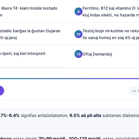
libera T4: kiam tiroida testado
Ferritino, B12 kaj vitamino D: l
on
kiuj indas elekti, ne hazarde 
vstadio ŝanĝas la ĝustan ĉiujaran
Testoj kiujn mi kutime ne rek
0-aj jaroj
ĉe sanaj homoj en siaj 40-aj ja
ripeti, kaj kiel interpreti
Oftaj Demandoj
v1.
.7%-6.4%
signifas antaŭdiabeton;
6.5% aŭ pli alta
subtenas diabeton
ukozo
estas ideale
70-99 mg/dL
;
100-125 mg/dL
estas antaŭdiabe