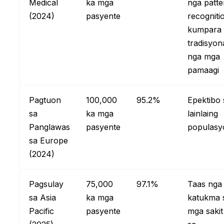
Medical
ka mga
nga patte
(2024)
pasyente
recogniti
kumpara 
tradisyon
nga mga
pamaagi
Pagtuon
100,000
95.2%
Epektibo 
sa
ka mga
lainlaing
Panglawas
pasyente
populasy
sa Europe
(2024)
Pagsulay
75,000
97.1%
Taas nga
sa Asia
ka mga
katukma 
Pacific
pasyente
mga sakit