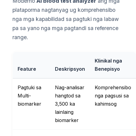
Moderno
AI blood test analyzer
ang mga
plataporma nagtanyag ug komprehensibo
nga mga kapabilidad sa pagtuki nga labaw
pa sa yano nga mga pagtandi sa reference
range.
Klinikal nga
Feature
Deskripsyon
Benepisyo
Pagtuki sa
Nag-analisar
Komprehensibo
Multi-
hangtod sa
nga pagsusi sa
biomarker
3,500 ka
kahimsog
lainlaing
biomarker