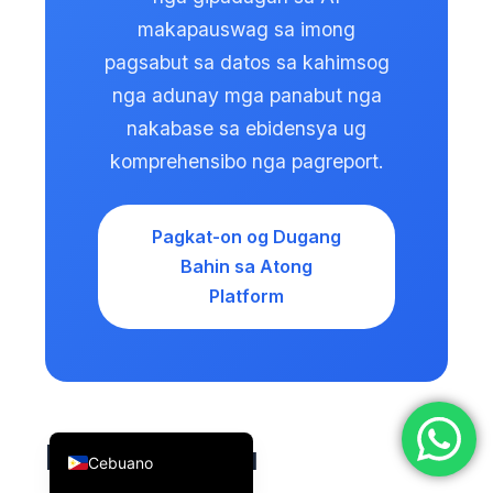
简体中文
makapauswag sa imong
pagsabut sa datos sa kahimsog
Română
nga adunay mga panabut nga
Türkçe
nakabase sa ebidensya ug
Ελληνικά
komprehensibo nga pagreport.
Português
Español
Pagkat-on og Dugang
Italiano
Bahin sa Atong
עִבְרִית
Platform
Français
العربية
Deutsch
English
Kanunay nga
Cebuano