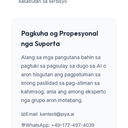
kasabutan sa serbisyo
తెలుగు
मराठी
اردو
Pagkuha og Propesyonal
বাংলা
nga Suporta
Shqip
Magyar
Alang sa mga pangutana bahin sa
Slovenščina
pagtuki sa pagsulay sa dugo sa AI o
aron hisgutan ang pagpatuman sa
한국어
imong pasilidad sa pag-atiman sa
Polski
kahimsog, ania ang among eksperto
Lietuvių kalba
nga grupo aron motabang.
Русский
ქართული
📧
Email:
kantesti@piya.ai
Čeština
💬
WhatsApp: +49-177-497-4039