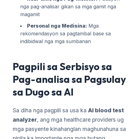
Euskara
nga pag-analisar gikan sa mga gamit nga
Македонски јазик
magamit
Latviešu valoda
Personal nga Medisina:
Mga
Galego
rekomendasyon sa pagtambal base sa
indibidwal nga mga sumbanan
অসমীয়া
සිංහල
سنڌي
Pagpili sa Serbisyo sa
پښتو
Pag-analisa sa Pagsulay
sa Dugo sa AI
Slovenčina
Hrvatski
Sa diha nga pagpili sa usa ka
AI blood test
Suomi
analyzer
, ang mga healthcare providers ug
Қазақ тілі
mga pasyente kinahanglan maghunahuna sa
Català
pipila ka importante nga mga butang.