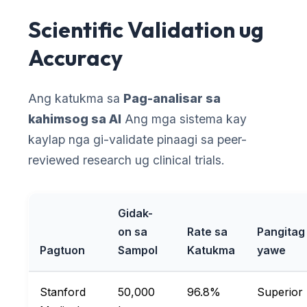
Scientific Validation ug
Accuracy
Ang katukma sa
Pag-analisar sa
kahimsog sa AI
Ang mga sistema kay
kaylap nga gi-validate pinaagi sa peer-
reviewed research ug clinical trials.
Gidak-
on sa
Rate sa
Pangitag
Pagtuon
Sampol
Katukma
yawe
Stanford
50,000
96.8%
Superior