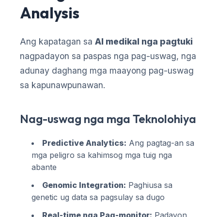
Analysis
Frysk
Esperanto
Ang kapatagan sa
AI medikal nga pagtuki
Беларуская мова
nagpadayon sa paspas nga pag-uswag, nga
Татар теле
adunay daghang mga maayong pag-uswag
Кыргызча
sa kapunawpunawan.
ئۇيغۇرچە
Basa Jawa
Nag-uswag nga mga Teknolohiya
ພາສາລາວ
Монгол
Predictive Analytics:
Ang pagtag-an sa
Afrikaans
mga peligro sa kahimsog mga tuig nga
abante
العربية المغربية
Genomic Integration:
Paghiusa sa
Occitan
genetic ug data sa pagsulay sa dugo
Gàidhlig
Real-time nga Pag-monitor:
Padayon