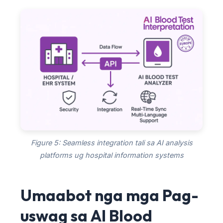
Figure 5: Seamless integration tali sa AI analysis
platforms ug hospital information systems
Umaabot nga mga Pag-
Norsk bokmål
uswag sa AI Blood
Ślōnskŏ gŏdka