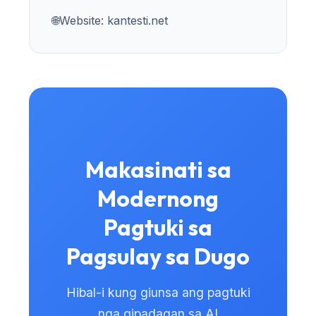
日本語
🌐
Website: kantesti.net
Eesti
Azərbaycan dili
Bosanski
Svenska
Српски језик
Íslenska
Makasinati sa
Հայերեն
Modernong
Bahasa Indonesia
हिन्दी
Pagtuki sa
Nederlands
Pagsulay sa Dugo
Dansk
Български
Hibal-i kung giunsa ang pagtuki
فارسی
nga gipadagan sa AI