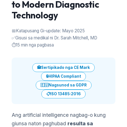
to Modern Diagnostic
Technology
📅
Katapusang Gi-update: Mayo 2025
✅
Gisusi sa medikal ni Dr. Sarah Mitchell, MD
⏱️
15 min nga pagbasa
🏥
Sertipikado nga CE Mark
🔒
HIPAA Compliant
🇪🇺
Nagsunod sa GDPR
📋
ISO 13485:2016
Ang artificial intelligence nagbag-o kung
giunsa naton paghubad
resulta sa