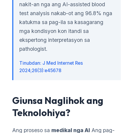
nakit-an nga ang AI-assisted blood
test analysis nakab-ot ang 96.8% nga
katukma sa pag-ila sa kasagarang
mga kondisyon kon itandi sa
ekspertong interpretasyon sa
pathologist.
Tinubdan: J Med Internet Res
2024;26(3):e45678
Giunsa Naglihok ang
Teknolohiya?
Ang proseso sa
medikal nga AI
Ang pag-