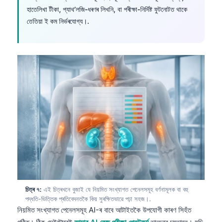
হাতেলিখা টীকা, প্যাথ’লজি-ধৰণৰ লিখনি, বা পৰীক্ষা-নিৰ্দিষ্ট ফুটনোটত থাকে
Frysk
তেতিয়া ই কম নিৰ্ভৰযোগ্য।.
Esperanto
Беларуская мова
Татар теле
Кыргызча
ئۇيغۇرچە
Cebuano
Basa Jawa
ພາສາລາວ
Монгол
Afrikaans
চিত্ৰ ৭:
এই চিত্ৰখনে বুজাই যে নিয়মিত সংখ্যাগত পেনেলসমূহ বৰ্ণনামূলক বা বহু
العربية المغربية
পদ্ধতি-ভিত্তিক প্ৰতিবেদনতকৈ কিয় সুৰক্ষিতভাৱে পঢ়া সহজ।.
Occitan
নিয়মিত সংখ্যাগত পেনেলসমূহ AI-ৰ বাবে আটাইতকৈ উপযোগী কাৰণ সিহঁত