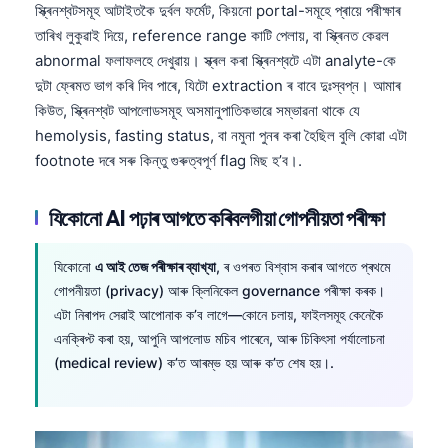
স্ক্ৰিনশ্বটসমূহ আটাইতকৈ দুৰ্বল ফৰ্মেট, কিয়নো portal-সমূহে প্ৰায়ে পৰীক্ষাৰ
তাৰিখ লুকুৱাই দিয়ে, reference range কাটি পেলায়, বা স্ক্ৰিনত কেৱল
abnormal ফলাফলহে দেখুৱায়। স্ক্ৰল কৰা স্ক্ৰিনশ্বটে এটা analyte-কে
দুটা ফ্ৰেমত ভাগ কৰি দিব পাৰে, যিটো extraction ৰ বাবে দুঃস্বপ্ন। আমাৰ
কিউত, স্ক্ৰিনশ্বট আপলোডসমূহ অসমানুপাতিকভাৱে সম্ভাৱনা থাকে যে
hemolysis, fasting status, বা নমুনা পুনৰ কৰা হৈছিল বুলি কোৱা এটা
footnote দৰে সৰু কিন্তু গুৰুত্বপূৰ্ণ flag মিছ হ’ব।.
যিকোনো AI পঢ়াৰ আগতে কৰিবলগীয়া গোপনীয়তা পৰীক্ষা
যিকোনো
এ আই তেজ পৰীক্ষাৰ ব্যাখ্যা
, ৰ ওপৰত বিশ্বাস কৰাৰ আগতে প্ৰথমে
গোপনীয়তা (privacy) আৰু ক্লিনিকেল governance পৰীক্ষা কৰক।
এটা নিৰাপদ সেৱাই আপোনাক ক’ব লাগে—কোনে চলায়, ফাইলসমূহ কেনেকৈ
এনক্ৰিপ্ট কৰা হয়, আপুনি আপলোড মচিব পাৰেনে, আৰু চিকিৎসা পৰ্যালোচনা
(medical review) ক’ত আৰম্ভ হয় আৰু ক’ত শেষ হয়।.