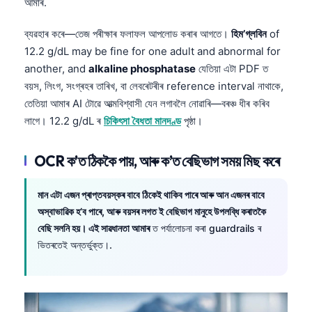
আমাৰ.
ব্যৱহাৰ কৰে—তেজ পৰীক্ষাৰ ফলাফল আপলোড কৰাৰ আগতে।
হিম’গ্লবিন
of
12.2 g/dL may be fine for one adult and abnormal for
another, and
alkaline phosphatase
যেতিয়া এটা PDF ত
বয়স, লিংগ, সংগ্ৰহৰ তাৰিখ, বা লেবৰেটৰীৰ reference interval নাথাকে,
তেতিয়া আমাৰ AI টোৱে আত্মবিশ্বাসী যেন লগাবলৈ নোৱাৰি—বৰঞ্চ ধীৰ কৰিব
লাগে। 12.2 g/dL ৰ
চিকিৎসা বৈধতা মানদণ্ড
পৃষ্ঠা।
OCR ক’ত ঠিককৈ পায়, আৰু ক’ত বেছিভাগ সময় মিছ কৰে
মান এটা এজন প্ৰাপ্তবয়স্কৰ বাবে ঠিকেই থাকিব পাৰে আৰু আন এজনৰ বাবে
অস্বাভাৱিক হ’ব পাৰে, আৰু বয়সৰ লগত ই বেছিভাগ মানুহে উপলব্ধি কৰাতকৈ
বেছি সলনি হয়। এই সাৱধানতা আমাৰ
ত পৰ্যালোচনা কৰা guardrails ৰ
ভিতৰতেই অন্তৰ্ভুক্ত।.