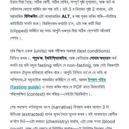
ইয়াত দিয়া হৈছে: সঠিক ৰোগী, সঠিক তাৰিখ, সম্পূৰ্ণ পৃষ্ঠা দৃশ্যমান, আৰু বাওঁ বা
日本語
সোঁফালৰ কোনো মাৰ্জিন বাদ পৰা নাই। যদি 3 ৰ ভিতৰত পৃষ্ঠা 2 নাথাকে, এটা
Eesti
স্বাভাৱিক
বিলিৰুবিন
এটা অস্বাভাৱিক
ALT
, ৰ পৰা পৃথক কৰিব পাৰি—যিটোৱে
Azərbaycan dili
কাহিনীটো সলনি কৰে। বিরক্তিকৰ কথাটো হ’ল, এটা সৰু কাটি দিয়া
(clipped) মাৰ্জিনে বহু সময় আপুনি গুৰুত্ব দিয়া সঠিক ফ্লেগটো আঁতৰাই
Bosanski
পেলায়।.
Svenska
Српски језик
তাৰ পিছত একক (units) আৰু পৰীক্ষাৰ অৱস্থা (test conditions)
নিশ্চিত কৰক।.
গ্লুক’জ
,
ট্ৰাইগ্লিচাৰাইড
, আৰু কেতিয়াবা
লোহাৰ অধ্যয়ন
অৰ্থ
Íslenska
সলনি হয় যদি নমুনা fasting আছিল নে non-fasting, আৰু সেই বিৱৰণটো
Հայերեն
ফলাফল টেবুলৰ বাহিৰতো থাকিব পাৰে। আপুনি নিশ্চিত নহ’লে যে কফি বা
Bahasa Indonesia
সাপ্লিমেণ্টে নমুনাটোক প্ৰভাৱিত কৰিছিল নে নাই, আমাৰ
উপবাস গাইড
(fasting guide)
এ সহায় কৰিব পাৰে যে PDF খনত কিমানখিনি
हिन्दी
পৰিপ্ৰেক্ষিত (context) বাদ পৰিছে—সেইটো বিচাৰিবলৈ।.
Nederlands
শেষ পদক্ষেপ: বৰ্ণনামূলক অংশ (narrative) বিশ্বাস কৰাৰ আগতে 3 টা
Dansk
উলিওৱা (extracted) মানক মূলৰ সৈতে তুলনা কৰক। মই সাধাৰণতে ৰোগীক
Български
ক’বলৈ দিওঁ—এটা ৰসায়ন (chemistry) মাৰ্কাৰ, এটা তেজ গণনা (blood
فارسی
count), আৰু এটা হৰম’ন বা ভিটামিন মাৰ্কাৰ—এই তিনিটাৰ ভিতৰত এটাৰ