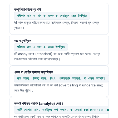
সম্পূৰ্ণ ব্যাখ্যাযোগ্য শাৰী
পৰীক্ষাৰ নাম + মান + একক + ৰেফাৰেন্স ৰেঞ্জ উপস্থিত
AI আৰু মানুহৰ পৰ্যালোচনাৰ বাবে সৰ্বোত্তম ক্ষেত্ৰ, কিয়নো সকলো মূল ক্ষেত্ৰ
দৃশ্যমান।.
ৰেঞ্জ অনুপস্থিত
পৰীক্ষাৰ নাম + মান + একক উপস্থিত
যদি assay মানক (standard) হয় আৰু ৰোগীৰ প্ৰসংগ জনা থাকে, তেন্তে
সাৱধানতাৰে বেছিভাগ সময় ব্যাখ্যাযোগ্য।.
একক বা ৰোগীৰ প্ৰসংগ অনুপস্থিত
মান আছে, কিন্তু বয়স, লিংগ, গৰ্ভাৱস্থাৰ অৱস্থা, বা একক অস্পষ্ট।
অস্বাভাৱিকতা অতিমাত্ৰা ধৰা বা কম ধৰা (overcalling বা undercalling)
কৰাৰ উচ্চ ঝুঁকি।.
অস্পষ্ট পৰীক্ষ্য পদাৰ্থৰ (analyte) ৰেখা।
কাটি পেলোৱা মান, একত্ৰিত কৰা কলাম, বা কোনো reference inter
মূল প্ৰতিবেদন শুধৰণি কৰা বা পুনৰ আপলোড নকৰালৈকে ব্যাখ্যাৰ ওপৰত বিশ্বাস