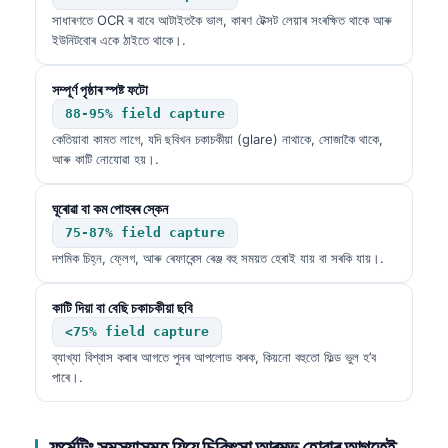
সাধাৰণতে OCR ৰ বাবে আটাইতকৈ ভাল, কাৰণ টেক্সট লেয়াৰ সংৰক্ষিত থাকে আৰু
ইউনিটবোৰ একে ঠাইতে থাকে।.
সম্পূৰ্ণ পৃষ্ঠাৰ স্পষ্ট ফটো
88-95% field capture
কেতিয়াবা কামত লাগে, যদি ছবিখন চকাচকীয়া (glare) নাথাকে, সোজাকৈ থাকে,
আৰু কাটি নোযোৱা হয়।.
ঘূৰোৱা বা কম পোহৰৰ স্কেন
75-87% field capture
দশমিক চিহ্ন, ফ্লেগ, আৰু ৰেফাৰেন্স ৰেঞ্জ বহু সময়ত হেৰাই যায় বা সৰকি যায়।.
কাটি দিয়া বা বেছি চকাচকীয়া ছবি
<75% field capture
ব্যাখ্যা বিশ্বাস কৰাৰ আগতে পুনৰ আপলোড কৰক, কিয়নো বহুতো ফিল্ড ভুল হ’ব
পাৰে।.
ফৰ্মেটিং সমস্যাসমূহ যিয়ে চিকিৎসা আৰম্ভ হোৱাৰ আগতেই