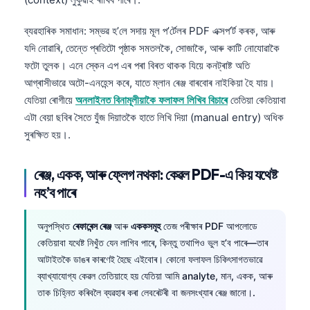
ব্যৱহাৰিক সমাধান: সম্ভৱ হ’লে সদায় মূল প’ৰ্টেলৰ PDF এক্সপ’ৰ্ট কৰক, আৰু
যদি নোৱাৰি, তেন্তে প্ৰতিটো পৃষ্ঠাক সমতলকৈ, সোজাকৈ, আৰু কাটি নোযোৱাকৈ
ফটো তুলক। এনে স্কেন এপ এৰ পৰা বিৰত থাকক যিয়ে কনট্ৰাষ্ট অতি
আগ্ৰাসীভাৱে অটো-এনহেন্স কৰে, যাতে ম্লান ৰেঞ্জ বাৰবোৰ নাইকিয়া হৈ যায়।
যেতিয়া ৰোগীয়ে
অনলাইনত বিনামূলীয়াকৈ ফলাফল লিখিব বিচাৰে
তেতিয়া কেতিয়াবা
এটা বেয়া ছবিৰ সৈতে যুঁজ দিয়াতকৈ হাতে লিখি দিয়া (manual entry) অধিক
সুৰক্ষিত হয়।.
ৰেঞ্জ, একক, আৰু ফ্লেগ নথকা: কেৱল PDF-এ কিয় যথেষ্ট
নহ’ব পাৰে
অনুপস্থিত
ৰেফাৰেন্স ৰেঞ্জ
আৰু
এককসমূহ
তেজ পৰীক্ষাৰ PDF আপলোডে
কেতিয়াবা যথেষ্ট নিখুঁত যেন লাগিব পাৰে, কিন্তু তথাপিও ভুল হ’ব পাৰে—তাৰ
আটাইতকৈ ডাঙৰ কাৰণেই হৈছে এইবোৰ। কোনো ফলাফল চিকিৎসাগতভাৱে
ব্যাখ্যাযোগ্য কেৱল তেতিয়াহে হয় যেতিয়া আমি analyte, মান, একক, আৰু
তাক চিহ্নিত কৰিবলৈ ব্যৱহাৰ কৰা লেবৰেটৰী বা জনসংখ্যাৰ ৰেঞ্জ জানো।.