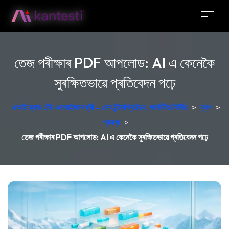
তেজ পৰীক্ষাৰ PDF আপলোড: AI এ কেনেকৈ
সুৰক্ষিতভাৱে প্ৰতিবেদন পঢ়ে
এআই ব্লাড টেষ্ট এনালাইজাৰ ফ্ৰী – লেব ইন্টাৰপ্ৰিটেচন, জাৰ্মানীত নিৰ্মিত
>
ব্লগ
>
প্ৰবন্ধ
>
তেজ পৰীক্ষাৰ PDF আপলোড: AI এ কেনেকৈ সুৰক্ষিতভাৱে প্ৰতিবেদন পঢ়ে