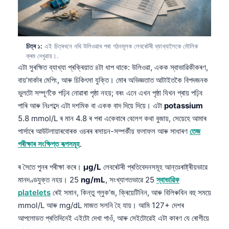
চিত্ৰ ১:
এই চিত্ৰখনে নথি উলিওৱাৰ পৰা গঠনমূলক লেবৰেটৰী ব্যাখ্যালৈকে মৌলিক
ক্ৰম দেখুৱায়।.
এটা সুৰক্ষিত ব্যাখ্যা প্ৰক্ৰিয়াত ৪টা ধাপ থাকে: উলিওৱা, একক স্বাভাৱিকীকৰণ,
বায়’মাৰ্কাৰ মেপিং, আৰু চিকিৎসা যুক্তি। মোৰ অভিজ্ঞতাত আটাইতকৈ বিপদজনক
ভুলটো সম্পূৰ্ণকৈ পঢ়িব নোৱাৰা পৃষ্ঠা নহয়; বৰং এনে এখন পৃষ্ঠা যিখন প্ৰায় পঢ়িব
পাৰি আৰু নিঃশব্দে এটা দশমিক বা একক বাদ দিয়ে দিয়ে। এটা
potassium
5.8 mmol/L ৰ মান 4.8 ৰ পৰা একেবাৰে বেলেগ কথা বুজায়, সেয়েহে আমাৰ
পাৰ্সাৰে আউটলায়াৰবোৰক ওচৰৰ ৰসায়ন-সম্পৰ্কীয় ফলাফল আৰু সাধাৰণ
তেজ
পৰীক্ষাৰ সংক্ষিপ্ত ৰূপসমূহ
.
ৰ সৈতে পুনৰ পৰীক্ষা কৰে।
µg/L
লেবৰেটৰী প্ৰতিবেদনসমূহ আন্তঃৰাষ্ট্ৰীয়ভাৱে
মানদণ্ডযুক্ত নহয়। 25
ng/mL
, সংখ্যাগতভাৱে 25
স্বাভাৱিক
platelets
ৰেই সমান, কিন্তু গ্লুক’জ, ক্ৰিয়েটিনিন, আৰু বিলিৰুবিন বহু সময়ে
mmol/L আৰু mg/dL মাজত সলনি হৈ যায়। আমি 127+ দেশৰ
আপলোডত প্ৰতিদিনেই এইটো দেখা পাওঁ, আৰু সেইটোৱেই এটা কাৰণ যে ৰোগীয়ে