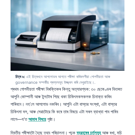
চিত্ৰ ৬:
এই চিত্ৰখনে আপলোডৰ আগতে পৰীক্ষা কৰিবলগীয়া গোপনীয়তা আৰু
governance সম্পৰ্কীয় প্ৰশ্নসমূহ উজ্জ্বল কৰি দেখুৱাইছে।.
প্ৰথম গোপনীয়তা পৰীক্ষা বিৰক্তিকৰ কিন্তু অত্যাৱশ্যক: ৩০ ছেকেণ্ডৰ ভিতৰত
আপুনি কোম্পানী আৰু টুলটোৰ পিছে থকা চিকিৎসকসকলক চিনাক্ত কৰিব
পাৰিবনে। নহ’লে আপলোড নকৰিব। আপুনি এটা বাস্তৱ সংস্থা, এটা বাস্তৱ
চিকিৎসা দল, আৰু সেৱাটোৱে কি কৰে তাৰ বিষয়ে এটা সৰল ব্যাখ্যা পাব পাৰিব
লাগে—য’ত
আমাৰ বিষয়ে
পৃষ্ঠা।
দ্বিতীয় পৰীক্ষাটো হৈছে তথ্য পৰিচালনা। পঢ়ক
ব্যৱহাৰৰ চৰ্তসমূহ
আৰু ৰখা, মচি