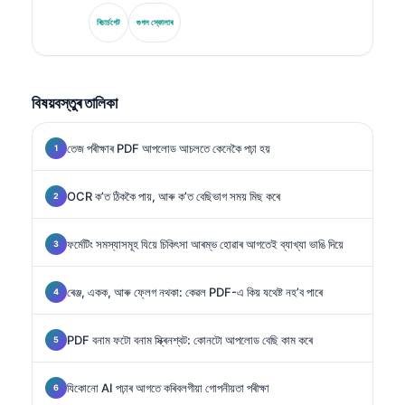
সমাজৰ প্ৰাক্তন সভাপতি হিচাপে তেওঁ ডায়াগন’ষ্টিক পেনেল বিশ্লেষণ, বায়’মাৰ্কাৰ
মানদণ্ডকৰণ, আৰু AI-সহায়িত লেব’ৰেটৰী মেডিচিনত বিশেষজ্ঞ।.
ৰিচাৰ্চগেট
গুগল স্কোলাৰ
বিষয়বস্তুৰ তালিকা
তেজ পৰীক্ষাৰ PDF আপলোড আচলতে কেনেকৈ পঢ়া হয়
OCR ক’ত ঠিককৈ পায়, আৰু ক’ত বেছিভাগ সময় মিছ কৰে
ফৰ্মেটিং সমস্যাসমূহ যিয়ে চিকিৎসা আৰম্ভ হোৱাৰ আগতেই ব্যাখ্যা ভাঙি দিয়ে
ৰেঞ্জ, একক, আৰু ফ্লেগ নথকা: কেৱল PDF-এ কিয় যথেষ্ট নহ’ব পাৰে
PDF বনাম ফটো বনাম স্ক্ৰিনশ্বট: কোনটো আপলোড বেছি কাম কৰে
যিকোনো AI পঢ়াৰ আগতে কৰিবলগীয়া গোপনীয়তা পৰীক্ষা