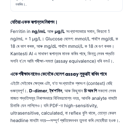
নকৰিব।.
যেতিয়া একক ৰূপান্তৰ নিৰাপদ।
Ferritin in
ng/mL
আৰু
µg/L
সংখ্যাগতভাৱে সমান, কিয়নো 1
ng/mL = 1 µg/L। Glucose বেলেগ: mmol/L পাবলৈ mg/dL ক
18 ৰে ভাগ কৰক, আৰু mg/dL পাবলৈ mmol/L ক 18 ৰে গুণ কৰক।
Kantesti AI এ সাধাৰণ ৰূপান্তৰ মানক কৰিব পাৰে, কিন্তু লেবৰ পদ্ধতি
সলনি হ’লে আমি পৰীক্ষা-সমতা (assay equivalence) ধৰি নলওঁ।.
একে পৰীক্ষাৰ নামেও কেনেকৈ বেলেগ assay লুকুৱাই ৰাখিব পাৰে
এইটো সেইবোৰ ক্ষেত্ৰৰ এটা, য’ত সংখ্যাতকৈ প্ৰসংগ (context) বেছি
গুৰুত্বপূৰ্ণ।.
D-dimer
,
ট্ৰ’প’নিন
, আৰু কিছুমান
চি আৰ পি
সকলো লেবৰ
মাজত পদ্ধতিসমূহ নিৰাপদভাৱে বিনিময়যোগ্য নহয়, আনকি analyte নামটো
চিনাকি যেন লাগিলেও। যদি PDF-ত high-sensitivity,
ultrasensitive, calculated, বা reflex বুলি থাকে, তেন্তে কেৱল
headline মানটো নহয়—সম্পূৰ্ণ প্ৰতিবেদনখন তুলনা কৰি লেহেমীয়া হওক।.