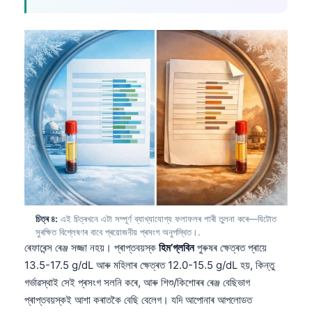
চিত্ৰ ৪:
এই চিত্ৰখনে এটা সম্পূৰ্ণ ব্যাখ্যাযোগ্য ফলাফলৰ শাৰী তুলনা কৰে—যিটোত
সুৰক্ষিত বিশ্লেষণৰ বাবে প্ৰয়োজনীয় প্ৰসংগ অনুপস্থিত।.
ৰেফাৰেন্স ৰেঞ্জ সজ্জা নহয়। প্ৰাপ্তবয়স্ক
হিম’গ্লবিন
পুৰুষৰ ক্ষেত্ৰত প্ৰায়ে
13.5-17.5 g/dL আৰু মহিলাৰ ক্ষেত্ৰত 12.0-15.5 g/dL হয়, কিন্তু
গৰ্ভাৱস্থাই সেই প্ৰসংগ সলনি কৰে, আৰু শিশু/কিশোৰৰ ৰেঞ্জ বেছিভাগ
প্ৰাপ্তবয়স্কই আশা কৰাতকৈ বেছি বেলেগ। যদি আপোনাৰ আপলোডত