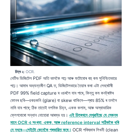
চিত্ৰ ২:
OCR.
নেটিভ ডিজিটেল PDF অতি ভালকৈ পঢ়ে আৰু ফটোবোৰ বহু কম সুনিশ্চিতভাৱে
পঢ়ে। আমাৰ অভ্যন্তৰীণ QA ত, ডিজিটেলভাৱে তৈয়াৰ কৰা এটা লেবৰেটৰী
PDF 99% field capture ৰ ওচৰলৈ যাব পাৰে, কিন্তু কম কনট্ৰাষ্টৰ
ফোনৰ ছবি—চকচকনি (glare) বা skew থাকিলে—প্ৰায় 85% ৰ তললৈ
নামি যাব পাৰে; ঠিক তাতেই দশমিক চিহ্ন, একক কলাম, আৰু অস্বাভাৱিক
ফ্লেগবোৰো সন্ধান নোহোৱা আৰম্ভ হয়।
এই চিত্ৰখনে দেখুৱাইছে যে স্কেনৰ
মানে OCR এ সংখ্যা, একক, আৰু reference interval সঠিককৈ ধৰি
নে নধৰে—সেইটো কেনেকৈ প্ৰভাৱিত কৰে।
OCR পৰিষ্কাৰ লিখনী (clean