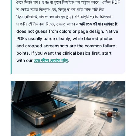
সৈতে মিলাই চায়। ই ৰঙ বা পৃষ্ঠাৰ ডিজাইনৰ পৰা অনুমান নকৰে। নেটিভ PDF
সাধাৰণতে সহজে বিশ্লেষণ হয়, কিন্তু ঝাপসা ফটো আৰু কাটি দিয়া
স্ক্ৰিনশ্বটবোৰেই সাধাৰণ ব্যৰ্থতাৰ মূল বিন্দু। যদি আপুনি প্ৰথমে চিকিৎসা-
সম্পৰ্কীয় মৌলিক কথা বিচাৰে, তেন্তে আমাৰ
এ আই তেজ পৰীক্ষাৰ ব্যাখ্যা
; it
does not guess from colors or page design. Native
PDFs usually parse cleanly, while blurred photos
and cropped screenshots are the common failure
points. If you want the clinical basics first, start
with our
তেজ পৰীক্ষা কেনেকৈ পঢ়িব
.