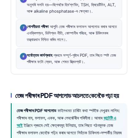
অনুসৰি সলনি হয়—বিশেষকৈ হিম’গ্ল’বিন, TSH, ক্ৰিয়েটিনিন, ALT,
আৰু alkaline phosphatase-ৰ ক্ষেত্ৰত।.
গোপনীয়তা পৰীক্ষা
আপুনি তেজ পৰীক্ষাৰ ফলাফল আপলোড কৰাৰ আগতে
এনক্ৰিপশ্যন, ডিলিশ্বন নীতি, কোম্পানীৰ পৰিচয়, আৰু চিকিৎসকৰ
তত্ত্বাৱধান নিশ্চিত কৰিব লাগে।.
সৰ্বোত্তম কাৰ্যপ্ৰবাহ
প্ৰথমে সম্পূৰ্ণ-পৃষ্ঠাৰ PDF, তাৰ পিছত স্পষ্ট তেজ
পৰীক্ষাৰ ফটো স্কেন, আৰু শেষত স্ক্ৰিনশ্বট।.
তেজ পৰীক্ষাৰ PDF আপলোড আচলতে কেনেকৈ পঢ়া হয়
তেজ পৰীক্ষাৰ PDF আপলোড
ফাইলখনত চাৰিটা কথা স্পষ্টকৈ দেখুৱাব লাগিব:
পৰীক্ষাৰ নাম, ফলাফল, একক, আৰু লেবৰেটৰীৰ পৰিসীমা। আমাৰ
কান্টেষ্টি এ
আই
ইঞ্জিনে প্ৰথমে সেই ক্ষেত্ৰসমূহ উলিয়ায়, তাৰ পিছত গঠনমূলক তেজ
পৰীক্ষাৰ ফলাফল কেনেকৈ পঢ়িব কৰাৰ আগতে সিহঁতক চিকিৎসা-সম্পৰ্কীয় নিয়মৰ