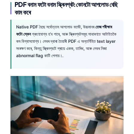
PDF বনাম ফটো বনাম স্ক্ৰিনশ্বট: কোনটো আপলোড বেছি
কাম কৰে
Native PDF হৈছে সৰ্বোত্তম আপলোড ফৰ্মেট, উচ্চমানৰ
তেজ পৰীক্ষাৰ
ফটো স্কেন
গ্ৰহণযোগ্য হ’ব পাৰে, আৰু স্ক্ৰিনশ্বটসমূহ সাধাৰণতে আটাইতকৈ
কম বিশ্বাসযোগ্য। লেবৰ দ্বাৰা তৈয়াৰী PDF এ অন্তৰ্নিহিত text layer
সংৰক্ষণ কৰে, কিন্তু স্ক্ৰিনশ্বটে প্ৰায়ে একক, তাৰিখ, আৰু লেবৰ নিজা
abnormal flag কাটি পেলায়।.