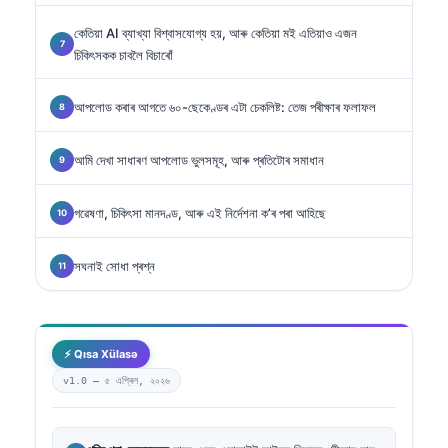
কেতিয়া AI ব্যাখ্যা বিশ্বাসযোগ্য হয়, আৰু কেতিয়া মই এতিয়াও এজন
চিকিৎসকক চাবলৈ বিচাৰোঁ
আপলোড কৰাৰ আগতে ৬০-ছেকেণ্ডৰ এটা চেকলিষ্ট: তেজ পৰীক্ষাৰ ফলাফল
আমি দেখা সাধাৰণ আপলোড ভুলসমূহ, আৰু প্ৰতিটোৰ সমাধান
গৱেষণা, চিকিৎসা মানদণ্ড, আৰু এই নিৰ্দেশনা ক’ৰ পৰা আহিছে
সঘনাই সোধা প্ৰশ্ন
⚡ Qısa Xülasə
v1.0 —
৫ এপ্ৰিল, ২০২৬