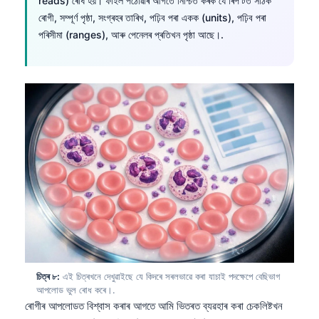
reads) ৰোধ হয়। ফাইল পঠোৱাৰ আগতে নিশ্চিত কৰক যে ৰিপ’ৰ্টত সঠিক
ৰোগী, সম্পূৰ্ণ পৃষ্ঠা, সংগ্ৰহৰ তাৰিখ, পঢ়িব পৰা একক (units), পঢ়িব পৰা
తెలుగు
পৰিসীমা (ranges), আৰু পেনেলৰ প্ৰতিখন পৃষ্ঠা আছে।.
मराठी
اردو
বাংলা
Shqip
Magyar
Slovenščina
한국어
Polski
Lietuvių kalba
Русский
চিত্ৰ ৮:
এই চিত্ৰখনে দেখুৱাইছে যে কিদৰে সৰলভাৱে কৰা যাচাই পদক্ষেপে বেছিভাগ
ქართული
আপলোড ভুল ৰোধ কৰে।.
Čeština
ৰোগীৰ আপলোডত বিশ্বাস কৰাৰ আগতে আমি ভিতৰত ব্যৱহাৰ কৰা চেকলিষ্টখন