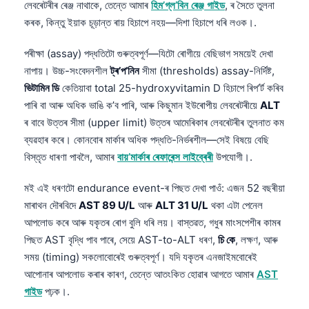
লেবৰেটৰীৰ ৰেঞ্জ নাথাকে, তেন্তে আমাৰ
হিম’গ্ল’বিন ৰেঞ্জ গাইড
, ৰ সৈতে তুলনা
কৰক, কিন্তু ইয়াক চূড়ান্ত ৰায় হিচাপে নহয়—দিশা হিচাপে ধৰি লওক।.
পৰীক্ষা (assay) পদ্ধতিটো গুৰুত্বপূৰ্ণ—যিটো ৰোগীয়ে বেছিভাগ সময়েই দেখা
নাপায়। উচ্চ-সংবেদনশীল
ট্ৰ’প’নিন
সীমা (thresholds) assay-নিৰ্দিষ্ট,
ভিটামিন ডি
কেতিয়াবা total 25-hydroxyvitamin D হিচাপে ৰিপ’ৰ্ট কৰিব
পাৰি বা আৰু অধিক ভাঙি ক’ব পাৰি, আৰু কিছুমান ইউৰোপীয় লেবৰেটৰীয়ে
ALT
ৰ বাবে উত্তৰ সীমা (upper limit) উত্তৰ আমেৰিকাৰ লেবৰেটৰীৰ তুলনাত কম
ব্যৱহাৰ কৰে। কোনবোৰ মাৰ্কাৰ অধিক পদ্ধতি-নিৰ্ভৰশীল—সেই বিষয়ে বেছি
বিস্তৃত ধাৰণা পাবলৈ, আমাৰ
বায়’মাৰ্কাৰ ৰেফাৰেন্স লাইব্ৰেৰী
উপযোগী।.
মই এই ধৰণটো endurance event-ৰ পিছত দেখা পাওঁ: এজন 52 বছৰীয়া
মাৰাথন দৌৰবিদে
AST 89 U/L
আৰু
ALT 31 U/L
থকা এটা পেনেল
আপলোড কৰে আৰু যকৃতৰ ৰোগ বুলি ধৰি লয়। বাস্তৱত, গধুৰ মাংসপেশীৰ কামৰ
পিছত AST বৃদ্ধি পাব পাৰে, সেয়ে AST-to-ALT ধৰণ,
চি কে
, লক্ষণ, আৰু
সময় (timing) সকলোবোৰেই গুৰুত্বপূৰ্ণ। যদি যকৃতৰ এনজাইমবোৰেই
আপোনাৰ আপলোড কৰাৰ কাৰণ, তেন্তে আতংকিত হোৱাৰ আগতে আমাৰ
AST
গাইড
পঢ়ক।.