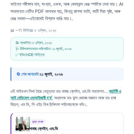
ফাইলত পৰীক্ষাৰ নাম, সংখ্যা, একক, আৰু ৰেফাৰেন্স ৰেঞ্জ স্পষ্টকৈ দেখা যায়। AI
সাধাৰণতে নেটিভ PDF ভালদৰে পঢ়ে, কিন্তু ঝাপসা ফটো, কাটি দিয়া পৃষ্ঠা, আৰু
ৰেঞ্জ নথকা—এইবোৰেই বিশ্বাস ভাঙি যায়।.
📖 ~11 মিনিট
📅
৫ এপ্ৰিল, ২০২৬
📝 প্ৰকাশিত:
৫ এপ্ৰিল, ২০২৬
🩺 চিকিৎসাগতভাৱে পৰ্যালোচিত:
২১ জুলাই, ২০২৬
✅ ইভিডেনCE-ভিত্তিক
🔄 শেষ আপডেট:
২১ জুলাই, ২০২৬
এই গাইডখন লিখা হৈছে নেতৃত্বত
ডাঃ থমাছ ক্লেইন, এম.ডি
সহযোগত...
কান্টেষ্টি এ
আই মেডিকেল এডভাইজাৰী ব’ৰ্ড
, অধ্যাপক ডাঃ হান্স ৱেবাৰৰ অৱদান আৰু ডাঃ চাৰা
মিচেল, এম ডি, পি এইচ ডিৰ চিকিৎসা পৰ্যালোচনাকে ধৰি।.
মুখ্য লেখক
থমাছ ক্লেইন, এম.ডি