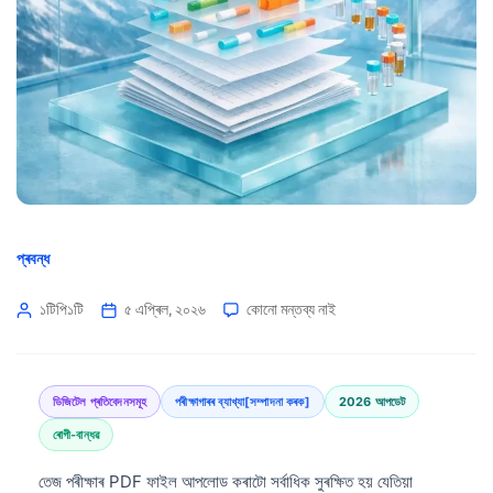
প্ৰবন্ধ
১টিপি১টি
৫ এপ্ৰিল, ২০২৬
কোনো মন্তব্য নাই
ডিজিটেল প্ৰতিবেদনসমূহ
পৰীক্ষাগাৰৰ ব্যাখ্যা[সম্পাদনা কৰক]
2026 আপডেট
ৰোগী-বান্ধৱ
তেজ পৰীক্ষাৰ PDF ফাইল আপলোড কৰাটো সৰ্বাধিক সুৰক্ষিত হয় যেতিয়া