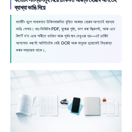
ব্যাখ্যা ভাঙি দিয়ে
ফৰ্মেটিং ভুলে সাধাৰণতে চিকিৎসাজনিত যুক্তি আৰম্ভ হোৱাৰ আগতেই ব্যাখ্যা
ভাঙি পেলায়। বহু-ভিজিটৰ PDF, ঘূৰোৱা পৃষ্ঠা, ভাগ কৰা স্ক্ৰিনশট, আৰু এনে
ৰিপ’ৰ্ট য’ত একে শাৰীতে বৰ্তমান আৰু পূৰ্বৰ মান দেখুওৱা হয়—এই চাৰিটা
আপলোড ধৰণেই আটাইতকৈ বেছি OCR আৰু মানুহক দুয়োকেই বিভ্ৰান্ত
কৰাৰ সম্ভাৱনা থাকে।.