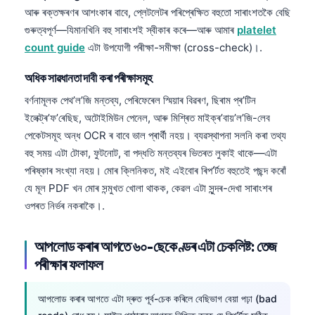
O‘zbekcha
আৰু ৰক্তক্ষৰণৰ আশংকাৰ বাবে, প্লেটলেটৰ পৰিপ্ৰেক্ষিত বহুতো সাৰাংশতকৈ বেছি
গুৰুত্বপূৰ্ণ—যিমানখিনি বহু সাৰাংশই স্বীকাৰ কৰে—আৰু আমাৰ
platelet
Українська
count guide
এটা উপযোগী পৰীক্ষা-সমীক্ষা (cross-check)।.
አማርኛ
অধিক সাৱধানতা দাবী কৰা পৰীক্ষাসমূহ
Kiswahili
বৰ্ণনামূলক পেথ’ল’জি মন্তব্য, পেৰিফেৰেল স্মিয়াৰ বিৱৰণ, ছিৰাম প্ৰ’টিন
ភាសាខ្មែរ
ইলেক্ট্ৰ’ফ’ৰেছিছ, অটোইমিউন পেনেল, আৰু মিশ্ৰিত মাইক্ৰ’বায়’ল’জি-লেব
ဗမာစာ
পেকেটসমূহ অন্ধ OCR ৰ বাবে ভাল প্ৰাৰ্থী নহয়। ব্যৱস্থাপনা সলনি কৰা তথ্য
ไทย
বহু সময় এটা টোকা, ফুটনোট, বা পদ্ধতি মন্তব্যৰ ভিতৰত লুকাই থাকে—এটা
পৰিষ্কাৰ সংখ্যা নহয়। মোৰ ক্লিনিকত, মই এইবোৰ ৰিপ’ৰ্টত বহুতেই পছন্দ কৰোঁ
Tagalog
যে মূল PDF খন মোৰ সন্মুখত খোলা থাকক, কেৱল এটা সুন্দৰ-দেখা সাৰাংশৰ
Tiếng Việt
ওপৰত নিৰ্ভৰ নকৰাকৈ।.
Bahasa Melayu
മലയാളം
আপলোড কৰাৰ আগতে ৬০-ছেকেণ্ডৰ এটা চেকলিষ্ট: তেজ
পৰীক্ষাৰ ফলাফল
ಕನ್ನಡ
ગુજરાતી
আপলোড কৰাৰ আগতে এটা দ্ৰুত পূৰ্ব-চেক কৰিলে বেছিভাগ বেয়া পঢ়া (bad
தமிழ்