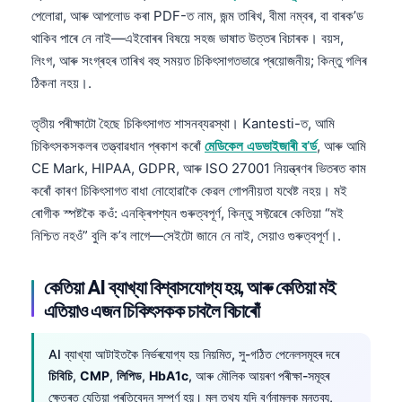
পেলোৱা, আৰু আপলোড কৰা PDF-ত নাম, জন্ম তাৰিখ, বীমা নম্বৰ, বা বাৰক’ড
থাকিব পাৰে নে নাই—এইবোৰৰ বিষয়ে সহজ ভাষাত উত্তৰ বিচাৰক। বয়স,
লিংগ, আৰু সংগ্ৰহৰ তাৰিখ বহু সময়ত চিকিৎসাগতভাৱে প্ৰয়োজনীয়; কিন্তু গলিৰ
ঠিকনা নহয়।.
তৃতীয় পৰীক্ষাটো হৈছে চিকিৎসাগত শাসনব্যৱস্থা। Kantesti-ত, আমি
চিকিৎসকসকলৰ তত্ত্বাৱধান প্ৰকাশ কৰোঁ
মেডিকেল এডভাইজাৰী ব’ৰ্ড
, আৰু আমি
CE Mark, HIPAA, GDPR, আৰু ISO 27001 নিয়ন্ত্ৰণৰ ভিতৰত কাম
কৰোঁ কাৰণ চিকিৎসাগত বাধা নোহোৱাকৈ কেৱল গোপনীয়তা যথেষ্ট নহয়। মই
ৰোগীক স্পষ্টকৈ কওঁ: এনক্ৰিপশ্যন গুৰুত্বপূৰ্ণ, কিন্তু সফ্টৱেৰে কেতিয়া “মই
নিশ্চিত নহওঁ” বুলি ক’ব লাগে—সেইটো জানে নে নাই, সেয়াও গুৰুত্বপূৰ্ণ।.
কেতিয়া AI ব্যাখ্যা বিশ্বাসযোগ্য হয়, আৰু কেতিয়া মই
এতিয়াও এজন চিকিৎসকক চাবলৈ বিচাৰোঁ
AI ব্যাখ্যা আটাইতকৈ নিৰ্ভৰযোগ্য হয় নিয়মিত, সু-গঠিত পেনেলসমূহৰ দৰে
Norsk bokmål
চিবিচি
,
CMP
,
লিপিড
,
HbA1c
, আৰু মৌলিক আয়ৰণ পৰীক্ষা-সমূহৰ
Ślōnskŏ gŏdka
ক্ষেত্ৰত যেতিয়া প্ৰতিবেদন সম্পূৰ্ণ হয়। মূল তথ্য যদি বৰ্ণনামূলক মন্তব্য,