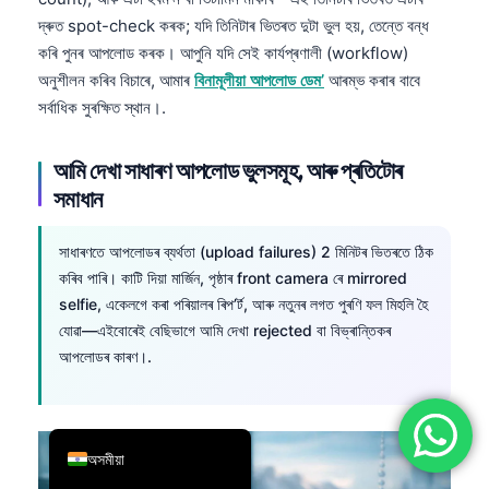
দ্ৰুত spot-check কৰক; যদি তিনিটাৰ ভিতৰত দুটা ভুল হয়, তেন্তে বন্ধ
简体中文
কৰি পুনৰ আপলোড কৰক। আপুনি যদি সেই কাৰ্যপ্ৰণালী (workflow)
Română
অনুশীলন কৰিব বিচাৰে, আমাৰ
বিনামূলীয়া আপলোড ডেম’
আৰম্ভ কৰাৰ বাবে
Türkçe
সৰ্বাধিক সুৰক্ষিত স্থান।.
Ελληνικά
আমি দেখা সাধাৰণ আপলোড ভুলসমূহ, আৰু প্ৰতিটোৰ
Português
সমাধান
Español
Italiano
সাধাৰণতে আপলোডৰ ব্যৰ্থতা (upload failures) 2 মিনিটৰ ভিতৰতে ঠিক
কৰিব পাৰি। কাটি দিয়া মাৰ্জিন, পৃষ্ঠাৰ front camera ৰে mirrored
עִבְרִית
selfie, একেলগে কৰা পৰিয়ালৰ ৰিপ’ৰ্ট, আৰু নতুনৰ লগত পুৰণি ফল মিহলি হৈ
Français
যোৱা—এইবোৰেই বেছিভাগে আমি দেখা rejected বা বিভ্ৰান্তিকৰ
العربية
আপলোডৰ কাৰণ।.
Deutsch
English
অসমীয়া