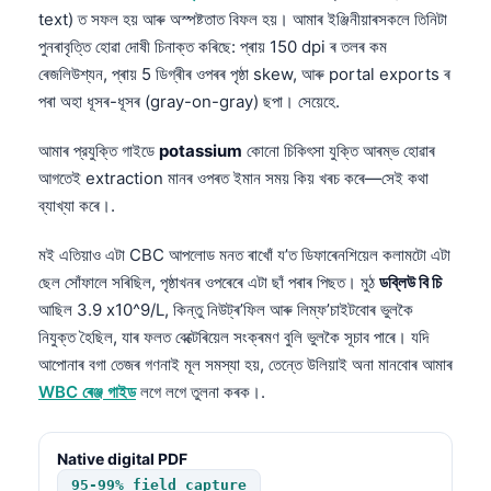
text) ত সফল হয় আৰু অস্পষ্টতাত বিফল হয়। আমাৰ ইঞ্জিনীয়াৰসকলে তিনিটা
পুনৰাবৃত্তি হোৱা দোষী চিনাক্ত কৰিছে: প্ৰায় 150 dpi ৰ তলৰ কম
ৰেজলিউশ্যন, প্ৰায় 5 ডিগ্ৰীৰ ওপৰৰ পৃষ্ঠা skew, আৰু portal exports ৰ
পৰা অহা ধূসৰ-ধূসৰ (gray-on-gray) ছপা। সেয়েহে.
আমাৰ প্রযুক্তি গাইডে
potassium
কোনো চিকিৎসা যুক্তি আৰম্ভ হোৱাৰ
আগতেই extraction মানৰ ওপৰত ইমান সময় কিয় খৰচ কৰে—সেই কথা
ব্যাখ্যা কৰে।.
মই এতিয়াও এটা CBC আপলোড মনত ৰাখোঁ য’ত ডিফাৰেনশিয়েল কলামটো এটা
ছেল সোঁফালে সৰিছিল, পৃষ্ঠাখনৰ ওপৰেৰে এটা ছাঁ পৰাৰ পিছত। মুঠ
ডব্লিউ বি চি
আছিল 3.9 x10^9/L, কিন্তু নিউট্ৰ’ফিল আৰু লিম্ফ’চাইটবোৰ ভুলকৈ
নিযুক্ত হৈছিল, যাৰ ফলত বেক্টেৰিয়েল সংক্ৰমণ বুলি ভুলকৈ সূচাব পাৰে। যদি
আপোনাৰ বগা তেজৰ গণনাই মূল সমস্যা হয়, তেন্তে উলিয়াই অনা মানবোৰ আমাৰ
WBC ৰেঞ্জ গাইড
লগে লগে তুলনা কৰক।.
Native digital PDF
95-99% field capture