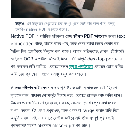
চিত্ৰ ৫:
এই চিত্ৰখনে দেখুৱাইছে কিয় সম্পূৰ্ণ পৃষ্ঠাৰ ফটো কাম কৰিব পাৰে, কিন্তু
তথাপিও native PDF-ৰ পিছত থাকে।.
Native PDF এ সৰ্বাধিক পৰিষ্কাৰ
তেজ পৰীক্ষাৰ PDF আপলোড
কাৰণ text
embedded থাকে, বাছনি কৰিব পাৰি, আৰু লেবৰ দ্বাৰা যিদৰে তৈয়াৰ কৰা
হৈছিল ঠিক তেনেকৈয়ে বিন্যাস কৰা থাকে। আমাৰ অভিজ্ঞতাত, কেৱল এইটোৱেই
বেছিভাগ OCR অস্পষ্টতা আঁতৰাই দিয়ে। যদি আপুনি desktop portal ৰ
পৰা ফলাফল টানি আনিছে, তেন্তে আমাৰ
ক্ৰ'ম এক্সটেনচন
ফোনেৰে তোলা ছবিত
আমি দেখা ক্যামেরা-এংগেল সমস্যাসমূহ কমাব পাৰে।.
A
তেজ পৰীক্ষাৰ ফটো স্কেন
যদি আপুনি ইয়াক এটা ক্লিনিকেল ফটো হিচাপে
ব্যৱহাৰ কৰে, সাধাৰণ স্নেপশ্বট হিচাপে নহয়, তেন্তে ভালদৰে কাম কৰিব পাৰে।
উজ্জ্বল পৰোক্ষ দিনৰ পোহৰ ব্যৱহাৰ কৰক, কেমেৰা লেন্সখন পৃষ্ঠৰ সমান্তৰাল
ৰাখক, সকলো ৪টা কোণ দেখুৱাওক, আৰু একক বা range কলাম ঢাকি দিয়া
আঙুলি এৰক। মই সাধাৰণতে ৰোগীক কওঁ যে এটা তীক্ষ্ণ সম্পূৰ্ণ-পৃষ্ঠাৰ ছবি
প্ৰতিবাৰেই তিনিটা শিল্পসম্মত close-up ৰ পৰা ভাল।.