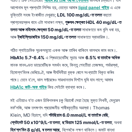
গঠিত। ঠিক সেইটোৱেই
আমাৰ AI তেজ পৰীক্ষা প্লেটফৰ্ম
ভালদৰে চম্ভালে। যদি
Gàidhlig
আপোনাৰ মূল প্ৰশ্নটো লিপিড হয়, তেন্তে আমাৰ
lipid panel গাইড
এ একে
Euskara
যুক্তিটো সহজ ইংৰাজীত দেখুৱায়;
LDL 100 mg/dL-ত তলত
বহুতো
Македонски јазик
প্ৰাপ্তবয়স্কৰ বাবে এটা সাধাৰণ লক্ষ্য,
পুৰুষৰ ক্ষেত্ৰত HDL 40 mg/dL-ত
তলত আৰু মহিলাৰ ক্ষেত্ৰত 50 mg/dL-ত তলত
সাধাৰণতে কম বুলি ধৰা হয়,
Latviešu valoda
আৰু
ট্ৰাইগ্লিচাৰাইড 150 mg/dL-ত তলত
সাধাৰণতে স্বাভাৱিক।.
Galego
සිංහල
গঠিত গ্লাইচেমিক সূচকসমূহো একক আৰু তাৰিখ থাকিলে ভালদৰে কাম কৰে।.
HbA1c 5.7-6.4%
এ প্ৰিডায়েবেটিছ সূচায় আৰু
6.5% বা তাতকৈ অধিক
سنڌي
মানক মানদণ্ডত ডায়েবেটিছক সমৰ্থন কৰে, কিন্তু শেহতীয়া তেজক্ষয়, গৰ্ভাৱস্থা,
پښتو
হিমোগ্ল’বিনৰ ভেৰিয়েণ্ট, আৰু দীৰ্ঘদিনীয়া বৃক্ক ৰোগে সংখ্যাটো বিকৃত কৰিব
পাৰে। তেনে হ’লে, ভাল সফ্টৱেৰেও সাৱধানতাৰ দিশলৈ ঘূৰি যাব লাগে; আমাৰ
HbA1c কাট-অফ গাইড
কিয় সেইটো ব্যাখ্যা কৰে।.
Slovenčina
Hrvatski
মই এতিয়াও য’ত এজন চিকিৎসকৰ চকু বিচাৰোঁ সেয়া হৈছে মুক্ত লিখনী, মেনুৱেল
Suomi
মৰ্ফ’লজি, আৰু তৎক্ষণাৎ প্ৰয়োজনীয় শাৰীৰবৃত্তীয় অৱস্থা। Thomas
Klein, MD হিচাপে, যদি
পটাছিয়াম 6.0 mmol/L বা তাতকৈ বেছি
,
Қазақ тілі
প্লেটলেট 50 x10^9/L-ত তলত
,
ছ’ডিয়াম 125 mmol/L-ত তলত
, অথবা
Català
হিম’গ্ল’বিন 8 g/dL ৰ তলত আছে
, বিশেষকৈ লক্ষণ থাকিলে। জমাট বান্ধা