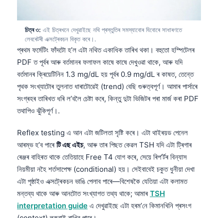
চিত্ৰ ৩:
এই চিত্ৰখনে দেখুৱাইছে নথি প্ৰস্তুতিৰ সমস্যাবোৰ যিবোৰে সাধাৰণতে
লেবৰেটৰী এক্সট্ৰেকচন বিকৃত কৰে।.
প্ৰথম ফৰ্মেটিং ফাঁদটো হ’ল এটা নথিত একাধিক তাৰিখ থকা। বহুতো হস্পিটেলৰ
PDF ত পূৰ্বৰ আৰু বৰ্তমানৰ ফলাফল কাষে কাষে দেখুওৱা থাকে, আৰু যদি
বৰ্তমানৰ ক্ৰিয়েটিনিন 1.3 mg/dL হয় পূৰ্বৰ 0.9 mg/dL ৰ কাষত, তেন্তে
পৃথক সংখ্যাটোৰ তুলনাত ধাৰাটোৱেই (trend) বেছি গুৰুত্বপূৰ্ণ। আমাৰ পাৰ্সাৰে
সংগ্ৰহৰ তাৰিখত ধৰি ল’বলৈ চেষ্টা কৰে, কিন্তু দুটা ভিজিটৰ পৰা মাৰ্জ কৰা PDF
তথাপিও ঝুঁকিপূৰ্ণ।.
Reflex testing এ আন এটা জটিলতা সৃষ্টি কৰে। এটা থাইৰয়ড পেনেল
আৰম্ভ হ’ব পাৰে
টি এছ এইচ
, আৰু তাৰ পিছত কেৱল TSH যদি এটা ট্ৰিগাৰ
ৰেঞ্জৰ বাহিৰত থাকে তেতিয়াহে Free T4 যোগ কৰে, সেয়ে ৰিপ’ৰ্টৰ বিন্যাস
নিয়মীয়া নহৈ শর্তসাপেক্ষ (conditional) হয়। সেইবাবেই চকুত ধুনীয়া দেখা
এটা পৃষ্ঠাইও এক্সট্ৰেকচন ভাঙি পেলাব পাৰে—বিশেষকৈ যেতিয়া এটা কলামত
মন্তব্য থাকে আৰু আনটোত সংখ্যাগত তথ্য থাকে; আমাৰ
TSH
interpretation guide
এ দেখুৱাইছে এটা হৰম’নে কিমানখিনি প্ৰসংগ
(context) লুকুৱাই ৰাখিব পাৰে।.