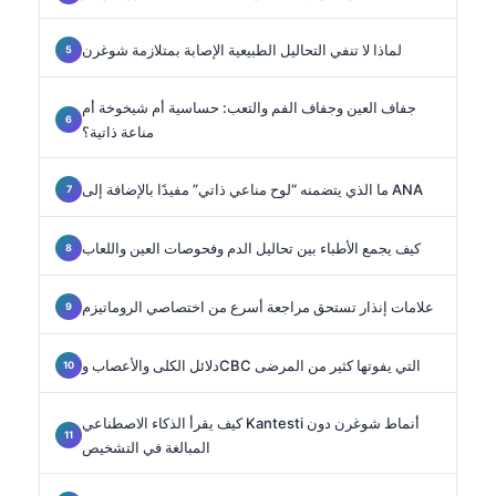
لماذا لا تنفي التحاليل الطبيعية الإصابة بمتلازمة شوغرن
جفاف العين وجفاف الفم والتعب: حساسية أم شيخوخة أم
مناعة ذاتية؟
ما الذي يتضمنه “لوح مناعي ذاتي” مفيدًا بالإضافة إلى ANA
كيف يجمع الأطباء بين تحاليل الدم وفحوصات العين واللعاب
علامات إنذار تستحق مراجعة أسرع من اختصاصي الروماتيزم
دلائل الكلى والأعصاب وCBC التي يفوتها كثير من المرضى
كيف يقرأ الذكاء الاصطناعي Kantesti أنماط شوغرن دون
المبالغة في التشخيص