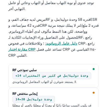
توجد عدوى أو نوبة التهاب مفاصل أو التهاب وعائي أو عامل
التهابي آخر.
مريض لديه جفاف الفم، وRF قدره 58 وحدة دولية/مل، وESR
قدره 42 مم/ساعة، وCRP قدره 2 ملغ/لتر لا يملك نتيجة مرتبة
وواضحة، لكن هذا النمط مألوف لدى أطباء الروماتيزم.
للحصول على التفاصيل وراء الإيجابيات الكاذبة لـRF، راجع
; ؛ وللاختلافات في فحوص CRP، راجع
دليل عامل الروماتويد
تساعد على فصل CRP القياسي عن hs-
مقارنة اختبار CRP
CRP القلبي.
RF سلبي نموذجي
<14 وحدة دولية/مل في كثير من المختبرات
لا يستبعد شوغرن أو التهاب المفاصل الروماتويدي.
RF إيجابي منخفض
14–30 وحدة دولية/مل
قد يكون السبب مناعيًا ذاتيًا أو معديًا أو متعلقًا بالعمر أو متعلقًا