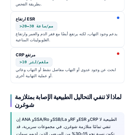
بطريقة الفحص.
ارتفاع ESR
>20–30 مم/ساعة
يدعم وجود التهاب، لكنه يرتفع أيضًا مع فقر الدم والعمر وارتفاع
الغلوبولينات المناعية.
CRP مرتفع
>10 ملغم/لتر
ابحث عن وجود عدوى أو التهاب مفاصل نشط أو التهاب وعائي
أو عملية التهابية أخرى.
لماذا لا تنفي التحاليل الطبيعية الإصابة بمتلازمة
شوغرن
إن ANA وSSA/Ro وSSB/La وRF وESR وCRP الطبيعية لا
تنفي تمامًا متلازمة شوغرن. في مجموعات سريرية، قد
تكون نسبة نحو 15–30% من المرضى الذين لديهم سمات