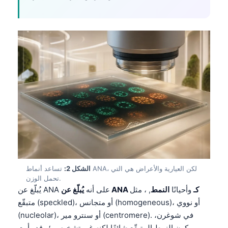
الشكل 2:
تساعد أنماط ANA، لكن العيارية والأعراض هي التي
تحمل الوزن.
يُبلّغ عن ANA كـ
وأحيانًا
النمط
, ، مثل
يُبلّغ عن ANA على أنه
متبقّع (speckled)، أو متجانس (homogeneous)، أو نووي
(nucleolar)، أو سنترو مير (centromere). في شوغرن،
يكون النمط المتبقّع شائعًا لكنه غير تشخيصي؛ وقد رأيت