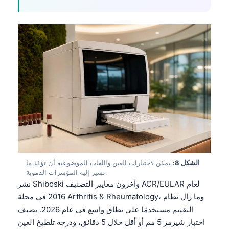
Català
O‘zbekcha
Українська
አማርኛ
Kiswahili
ភាសាខ្មែរ
ဗမာစာ
ไทย
Tagalog
Tiếng Việt
الشكل 8:
يمكن لاختبارات العين واللعاب الموضوعية أن تؤكد ما
تشير إليه المؤشرات الدموية.
Bahasa Melayu
نشر Shiboski وآخرون معايير التصنيف ACR/EULAR لعام
മലയാളം
2016 في مجلة Arthritis & Rheumatology، وما زال نظام
التقييم مستخدمًا على نطاق واسع في عام 2026. يضيف
ಕನ್ನಡ
اختبار شيرمر 5 مم أو أقل خلال 5 دقائق، ودرجة تلطيخ العين
ગુજરાતી