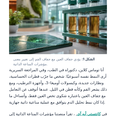
الشكل 1:
يؤدي جفاف العين مع جفاف الفم إلى تغيير معنى
مؤشرات المناعة الذاتية.
أنا توماس كلاين، دكتوراه في الطب، وفي المراجعة السريرية
أرى النمط نفسه أسبوعيًا: شخص ما جرّب قطرات الحساسية،
ونظارات جديدة، وكبسولات أوميغا-3، وأجهزة الترطيب، ومع
ذلك يشعر الفم وكأنه قطن في الليل. عندها أتوقف عن التعامل
مع جفاف العين باعتباره شكوى تخص العين فقط، وأتساءل ما
إذا كان نمط تحليل الدم يتوافق مع عملية مناعية ذاتية جهازية.
في
كانتستي أيه آي
, ، تقرأ منصتنا مؤشرات المناعة الذاتية إلى