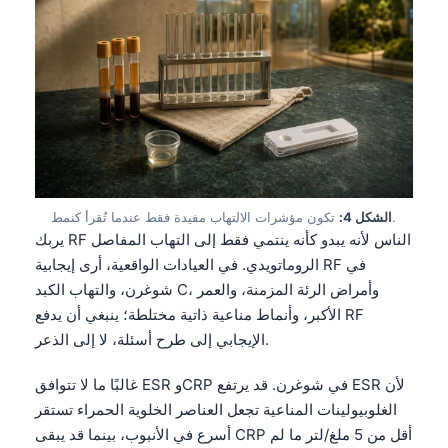
تكون مؤشرات الالتهاب مفيدة فقط عندما تُقرأ كنمط.
الشكل 4:
يربك RF الناس لأنه يبدو كأنه ينتمي فقط إلى التهاب المفاصل
الروماتويدي. في العيادات الواقعية، أرى إيجابية RF في
شوغرن، والتهاب الكبد C، وأمراض الرئة المزمنة، والعمر
الأكبر، وأنماط مناعية ذاتية مختلطة؛ ينبغي أن يدفع RF
الإيجابي إلى طرح أسئلة، لا إلى الذعر.
غالبًا ما لا تتوافق ESR وCRP في شوغرن. قد يرتفع ESR لأن
الغلوبيولينات المناعية تجعل العناصر الخلوية الحمراء تستقر
أسرع في الأنبوب، بينما قد يبقى CRP أقل من 5 ملغ/لتر ما لم