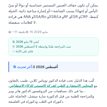
يمكن أن تكون جفاف العينين المستمر حساسية أو دواءً أو سنّ
اليأس أو إجهادًا بسبب الشاشة—أو إشارة مناعية ذاتية. الحيلة
هي قراءة ANA وSSA/Ro وSSB/La وRF وESR وCRP كنمط،
لا كعلامات منفصلة.
15 مايو 2026
📅
📖 ~11 دقيقة
📝 نُشر:
15 مايو 2026
🩺 تمت المراجعة طبيًا بواسطة:
3 أغسطس 2026
✅ قائم على الأدلة
3 أغسطس 2026
🔄 آخر تحديث:
كُتب هذا الدليل تحت قيادة
الدكتور توماس كلاين، طبيب
بالتعاون
مع
المجلس الاستشاري الطبي لشركة كانتيستي للذكاء الاصطناعي
,
، بما في ذلك مساهمات من البروفيسور الدكتور هانز ويبر
والمراجعة الطبية من قبل الدكتورة سارة ميتشل، الحاصلة على
دكتوراه في الطب ودكتوراه في الفلسفة.