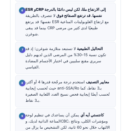
إلى الارتفاع معًا، لكن ليس دائمًا بالدرجة
CRP
و
ESR
نفسها. قد ترتفع الصفائح فوق
لا تتصرف بالطريقة
نفسها؛ قد يرتفع ESR مع ارتفاع الغلوبولينات المناعية
بينما قد يبقى CRP طبيعيًا لدى كثير من مرضى
شوغرن.
التحاليل الطبيعية
لا تستبعد متلازمة شوغرن؛ إذ قد
تكون نسبة 15–30% من المرضى الذين لديهم دليل
سريري مقنع سلبيين في اختبار الأجسام المضادة
القياسي.
معايير التصنيف
استخدم درجة مرجّحة قدرها 4 أو أكثر،
حيث تُحسب إيجابية anti-SSA/Ro بـ3 نقاط، كما
تُحسب أيضًا إيجابية فحص نسيج الغدد اللعابية الصغيرة
بـ3 نقاط.
كانتستي أيه آي
يمكن أن يساعدك في تنظيم لوحة
المناعة الذاتية لديك، وCBC، ومؤشرات الكلى، ونتائج
الالتهاب خلال نحو 60 ثانية، لكن التشخيص ما يزال من