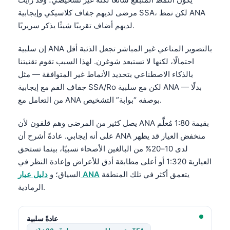
مرضى لديهم جفاف كلاسيكي وإيجابية SSA، لكن نمط ANA
لديهم أضاف تقريبًا شيئًا يذكر سريريًا.
إن سلبية ANA بالتصوير المناعي غير المباشر تجعل الذئبة أقل
احتمالًا، لكنها لا تستبعد شوغرن. لهذا السبب تقوم تقنيتنا
بالذكاء الاصطناعي بتحديد الأنماط غير المتوافقة — مثل
جفاف الفم مع إيجابية SSA/Ro لكن مع سلبية ANA — بدلًا
من التعامل مع ANA بوصفه “بوابة” التشخيص.
يصل كثير من المرضى وهم قلقون لأن ANA بقيمة 1:80 مُعلَّم
على أنه إيجابي. عادةً أشرح أن ANA منخفض العيار قد يظهر
لدى 10–20% من البالغين الأصحاء نسبيًا، بينما تستحق
العيارية 1:320 أو أعلى مطابقة أدق للأعراض وإعادة النظر في
يتعمق أكثر في تلك المنطقة
دليل عيار ANA
السياق؛ و
الرمادية.
عادةً سلبية