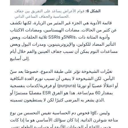
الشكل 6:
قوام الأعراض يساعد على التفريق بين جفاف
الحساسية والجفاف المناعي الذاتي.
قائمة الأدوية هي الجزء غير المثير من الزيارة، لكنها تكشف
عن كثير من الحالات. مضادات الهيستامين، ومضادات الاكتئاب
ثلاثية الحلقات، وبعض SSRIs وSNRIs، وأدوية المثانة ذات
التأثير المضاد للكولين، والإيزوتريتينوين، ومدرات البول وبعض
مساعدات النوم يمكن أن تسبب جفاف العينين والفم خلال أيام
إلى أسابيع.
تغيّرات الشيخوخة تؤثر على طبقة الدموع، خصوصًا بعد سنّ
اليأس، لكن الشيخوخة لا ينبغي أن تسبب تورم الغدة النكافية
أو فرفرية/كدمات بنفسجية (purpura) أو اعتلالًا عصبيًا أو تورمًا
مفصليًا مستمرًا أو ESR بمقدار 60 مم/ساعة. هذا هو الفرق
الذي يشعر به المرضى كثيرًا لكن لا يستطيعون تسميته.
فحوص دم الحساسية تقيس التحسس من نوع IgE، وليس
مناعة شوغرن الذاتية. إذا كان سؤالك الأساسي هو ما إذا كانت
حبوب اللقاح أو الحيوانات الأليفة أو حساسية الطعام تفسر