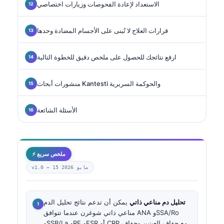
الاستعداد لإعادة الفحوصات وزيارات اختصاصي
قرارات العلاج لا تُبنى على الأجسام المضادة وحدها
ارفع نتائجك للحصول على ملخص دقيق للخطوة التالية
منشورات أبحاث Kantesti والحوكمة السريرية
الأسئلة الشائعة
⚡ ملخص سريع
15 مايو 2026
v1.0 —
تحليل دم مناعي ذاتي
يمكن أن تدعم نتائج تحليل الدم
مناعي ذاتي شوغرن عندما تتوافق ANA وSSA/Ro
وSSB/La وRF وESR أو CRP مع جفاف العينين وجفاف