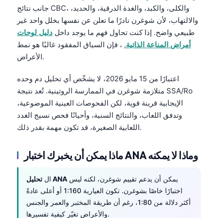
جانب نتائج CBC، والكلى، والكبد، والغدة الدرقية، والحديد،
والالتهاب، لأن شوغرن نادرًا ما تعلن عن نفسها بخلل واحد غير
طبيعي واضح. إذا كنت تحاول فهم ما يوجد داخل
دليل لوحات
أمراض المناعة الذاتية
, ، فإن السياق المفقود غالبًا هو نمط
الأعراض.
اعتبارًا من 15 مايو 2026، لا يشخّص أي تحليل دم وحده
متلازمة شوغرن في الممارسة الروتينية. تُعد نتيجة SSA/Ro
الإيجابية قرينة قوية، لكن الفحوصات العينية الموضوعية،
وتدفق اللعاب، والنتائج السنية، وأحيانًا فحص نسيج الغدد
اللعابية الصغيرة، قد تكون مهمة بقدر ذلك.
ماذا يمكن أن يخبرك اختبار ANA وماذا لا يمكنه
يمكن أن يدعم تقييم شوغرن، لكنه ليس
تحليل ANA
ال
اختبارًا خاصًا بشوغرن. تكون العيارية 1:160 أو أعلى عادةً
أكثر دلالة من 1:80، رغم أن طريقة المختبر والعمر والجنس
والأعراض تغيّر كيفية تفسيرها.