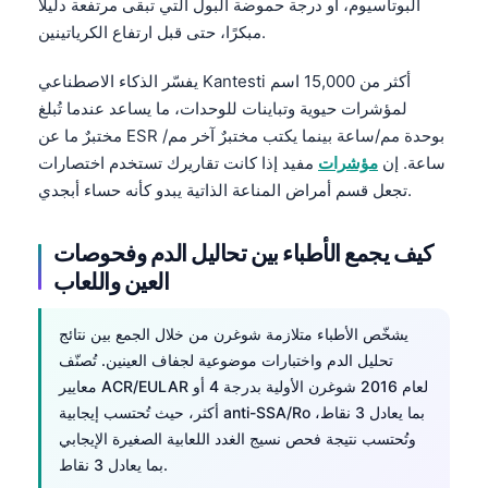
Gàidhlig
البوتاسيوم، أو درجة حموضة البول التي تبقى مرتفعة دليلًا
مبكرًا، حتى قبل ارتفاع الكرياتينين.
Euskara
Македонски јазик
يفسّر الذكاء الاصطناعي Kantesti أكثر من 15,000 اسم
لمؤشرات حيوية وتباينات للوحدات، ما يساعد عندما تُبلغ
Latviešu valoda
مختبرٌ ما عن ESR بوحدة مم/ساعة بينما يكتب مختبرٌ آخر مم/
Galego
ساعة. إن
مؤشرات
مفيد إذا كانت تقاريرك تستخدم اختصارات
অসমীয়া
تجعل قسم أمراض المناعة الذاتية يبدو كأنه حساء أبجدي.
සිංහල
كيف يجمع الأطباء بين تحاليل الدم وفحوصات
سنڌي
العين واللعاب
پښتو
يشخّص الأطباء متلازمة شوغرن من خلال الجمع بين نتائج
تحليل الدم واختبارات موضوعية لجفاف العينين. تُصنّف
Slovenčina
معايير ACR/EULAR لعام 2016 شوغرن الأولية بدرجة 4 أو
Hrvatski
أكثر، حيث تُحتسب إيجابية anti-SSA/Ro بما يعادل 3 نقاط،
Suomi
وتُحتسب نتيجة فحص نسيج الغدد اللعابية الصغيرة الإيجابي
بما يعادل 3 نقاط.
Қазақ тілі