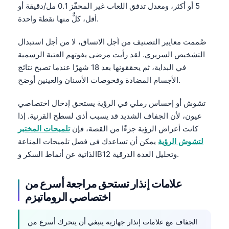
5 أو أكثر، ومعدل تدفق اللعاب غير المحفّز 0.1 مل/دقيقة أو
தமிழ்
أقل، كلٌّ منها نقطة واحدة.
తెలుగు
صُممت معايير التصنيف من أجل الاتساق، لا من أجل استبدال
मराठी
التشخيص السريري. لقد رأيت مرضى يفوتهم العتبة الرسمية
اردو
في البداية، ثم يحققونها بعد 18 شهرًا عندما تصبح نتائج
الأجسام المضادة وفحوصات الأسنان والعينين أوضح.
বাংলা
Shqip
تشوش أو إحساس رملي في الرؤية يستحق إدخال اختصاصي
عيون، لأن الجفاف الشديد قد يسبب أذى لسطح القرنية. إذا
Magyar
كانت أعراض الرؤية جزءًا من القصة، فإن
تلميحات المختبر
Slovenščina
لتشوش الرؤية
يمكن أن تساعدك في فصل تلميحات المناعة
한국어
الذاتية عن أنماط السكر وB12 وتحليل الغدة الدرقية.
Polski
علامات إنذار تستحق مراجعة أسرع من
Lietuvių kalba
اختصاصي الروماتيزم
Русский
ქართული
الجفاف مع علامات إنذار جهازية ينبغي أن يتحرك أسرع من