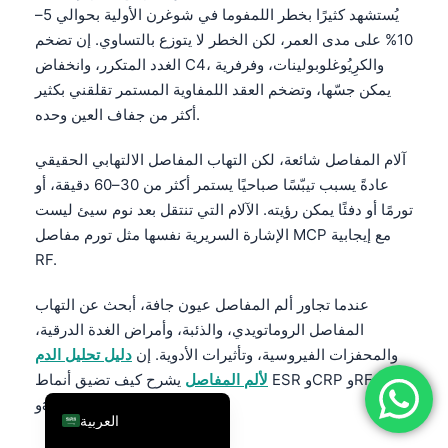
يُستشهد كثيرًا بخطر اللمفوما في شوغرن الأولية بحوالي 5–
فارسی
10% على مدى العمر، لكن الخطر لا يتوزع بالتساوي. إن تضخم
简体中文
الغدد المتكرر، وانخفاض C4، والكرِيُوغلوبولينات، وفرفرية
يمكن جسّها، وتضخم العقد اللمفاوية المستمر تقلقني بكثير
Română
أكثر من جفاف العين وحده.
Türkçe
Ελληνικά
آلام المفاصل شائعة، لكن التهاب المفاصل الالتهابي الحقيقي
عادةً يسبب تيبّسًا صباحيًا يستمر أكثر من 30–60 دقيقة، أو
Português
تورمًا أو دفئًا يمكن رؤيته. الآلام التي تنتقل بعد نوم سيئ ليست
Español
الإشارة السريرية نفسها مثل تورم مفاصل MCP مع إيجابية
Italiano
RF.
עִבְרִית
عندما تجاور ألم المفاصل عيون جافة، أبحث عن التهاب
Français
المفاصل الروماتويدي، والذئبة، وأمراض الغدة الدرقية،
والمحفزات الفيروسية، وتأثيرات الأدوية. إن
دليل تحليل الدم
Deutsch
لألم المفاصل
يشرح كيف تضيق أنماط ESR وCRP وRF
English
وanti-CCP وCBC هذه القائمة.
العربية