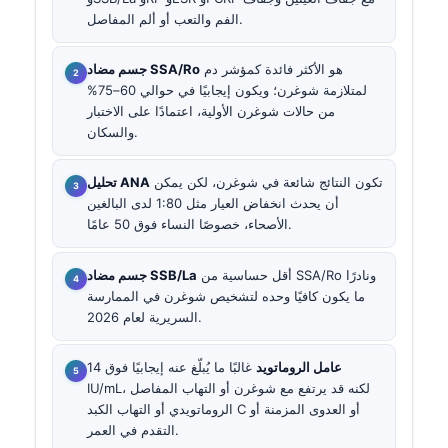
الفم والتعب أو ألم المفاصل.
هو الأكثر فائدة كمؤشر دم
جسم مضاد SSA/Ro
لمتلازمة شوغرن؛ ويكون إيجابيًا في حوالي 60–75%
من حالات شوغرن الأولية، اعتمادًا على الاختبار
والسكان.
تكون النتائج شائعة في شوغرن، لكن يمكن
تحليل ANA
أن يحدث انخفاض العيار مثل 1:80 لدى البالغين
الأصحاء، خصوصًا النساء فوق 50 عامًا.
أقل حساسية من SSA/Ro ونادرًا
جسم مضاد SSB/La
ما يكون كافيًا وحده لتشخيص شوغرن في الممارسة
السريرية لعام 2026.
عامل الروماتويد
غالبًا ما يُبلّغ عنه إيجابيًا فوق 14
IU/mL، لكنه قد يرتفع مع شوغرن أو التهاب المفاصل
الروماتويدي أو التهاب الكبد C أو العدوى المزمنة أو
التقدم في العمر.