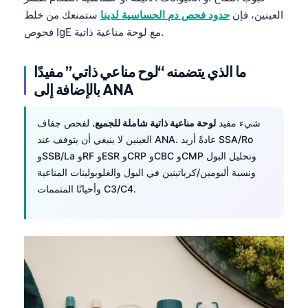
العينين، فإن
حدود فحص دم الحساسية لدينا
ستمنعك من خلط
فحوص IgE مع لوحة مناعية ذاتية.
ما الذي يتضمنه “لوح مناعي ذاتي” مفيدًا
بالإضافة إلى ANA
شيء مفيد
لوحة مناعية ذاتية شاملة للجميع.
لفحص جفاف
العينين لا ينبغي أن يتوقف عند ANA. عادةً أريد SSA/Ro
وSSB/La وRF وESR وCRP وCBC وCMP وتحليل البول
ونسبة ألبومين/كرياتينين في البول والغلوبولينات المناعية
وأحيانًا المتممات C3/C4.
Norsk bokmål
Ślōnskŏ gŏdka