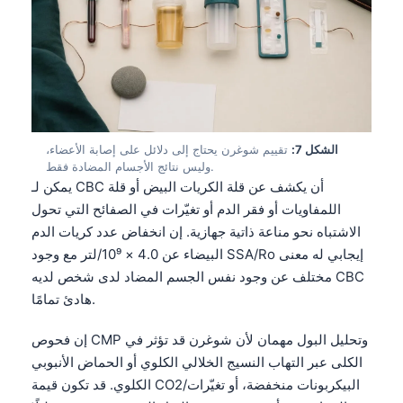
Frysk
Esperanto
Беларуская мова
Татар теле
Кыргызча
الشكل 7:
تقييم شوغرن يحتاج إلى دلائل على إصابة الأعضاء،
ئۇيغۇرچە
وليس نتائج الأجسام المضادة فقط.
يمكن لـ CBC أن يكشف عن قلة الكريات البيض أو قلة
Cebuano
اللمفاويات أو فقر الدم أو تغيّرات في الصفائح التي تحول
Basa Jawa
الاشتباه نحو مناعة ذاتية جهازية. إن انخفاض عدد كريات الدم
البيضاء عن 4.0 × 10⁹/لتر مع وجود SSA/Ro إيجابي له معنى
ພາສາລາວ
مختلف عن وجود نفس الجسم المضاد لدى شخص لديه CBC
Монгол
هادئ تمامًا.
Afrikaans
إن فحوص CMP وتحليل البول مهمان لأن شوغرن قد تؤثر في
العربية المغربية
الكلى عبر التهاب النسيج الخلالي الكلوي أو الحماض الأنبوبي
Occitan
الكلوي. قد تكون قيمة CO2/البيكربونات منخفضة، أو تغيّرات