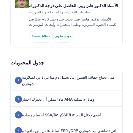
الأستاذ الدكتور هانز ويبر، الحاصل على درجة الدكتوراه
أستاذ طب المختبرات والكيمياء الحيوية السريرية
الأستاذ الدكتور هانس فيبر يجلب خبرة تمتد 30+ عامًا في
الكيمياء الحيوية السريرية وطب المختبرات وأبحاث المؤشرات
الحيوية. بصفته الرئيس السابق للجمعية الألمانية للكيمياء
السريرية، يتخصص في تحليل لوحات التشخيص، وتوحيد
جوجل سكولار
ResearchGate
المؤشرات الحيوية، والطب المخبري المدعوم بالذكاء
الاصطناعي.
جدول المحتويات
متى تحتاج جفاف العينين إلى تحليل دم مناعي ذاتي لمتلازمة
شوغرن
ماذا يمكن أن يخبرك اختبار ANA وماذا لا يمكنه
أجسام مضادة SSA/Ro وSSB/La: أقوى دلائل الدم
أنماط عامل الروماتويد وESR وCRP التي تتماشى مع شوغرن